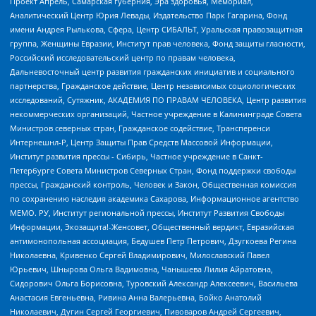
Проект Апрель, Самарская губерния, Эра здоровья, Мемориал,
Аналитический Центр Юрия Левады, Издательство Парк Гагарина, Фонд
имени Андрея Рылькова, Сфера, Центр СИБАЛЬТ, Уральская правозащитная
группа, Женщины Евразии, Институт прав человека, Фонд защиты гласности,
Российский исследовательский центр по правам человека,
Дальневосточный центр развития гражданских инициатив и социального
партнерства, Гражданское действие, Центр независимых социологических
исследований, Сутяжник, АКАДЕМИЯ ПО ПРАВАМ ЧЕЛОВЕКА, Центр развития
некоммерческих организаций, Частное учреждение в Калининграде Совета
Министров северных стран, Гражданское содействие, Трансперенси
Интернешнл-Р, Центр Защиты Прав Средств Массовой Информации,
Институт развития прессы - Сибирь, Частное учреждение в Санкт-
Петербурге Совета Министров Северных Стран, Фонд поддержки свободы
прессы, Гражданский контроль, Человек и Закон, Общественная комиссия
по сохранению наследия академика Сахарова, Информационное агентство
МЕМО. РУ, Институт региональной прессы, Институт Развития Свободы
Информации, Экозащита!-Женсовет, Общественный вердикт, Евразийская
антимонопольная ассоциация, Бедушев Петр Петрович, Дзугкоева Регина
Николаевна, Кривенко Сергей Владимирович, Милославский Павел
Юрьевич, Шнырова Ольга Вадимовна, Чанышева Лилия Айратовна,
Сидорович Ольга Борисовна, Туровский Александр Алексеевич, Васильева
Анастасия Евгеньевна, Ривина Анна Валерьевна, Бойко Анатолий
Николаевич, Дугин Сергей Георгиевич, Пивоваров Андрей Сергеевич,