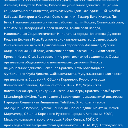
Джамаат, Свидетели Иеговы, Русское национальное единство, Национал-
социалистическое общество, Джамаат мувахидов, Объединенный Вилайат
Кабарды, Балкарии и Карачая, Союз славян, Ат-Такфир Валь-Хиджра, Пит
Буль, Национал-социалистическая рабочая партия России, Славянский союз,
Формат-18, Благородный Орден Дьявола, Армия воли народа,
Национальная Социалистическая Инициатива города Череповца, Духовно-
Родовая Держава Русь, Русское национальное единство, Древнерусской
Инглистической церкви Православных Староверов-Инглингов, Русский
общенациональный союз, Движение против нелегальной иммиграции,
Кровь и Честь, О свободе совести и о религиозных объединениях, Омская
организация общественного политического движения Русское
национальное единство, Северное Братство, Клуб Болельщиков
Футбольного Клуба Динамо, Файзрахманисты, Мусульманская религиозная
организация п. Боровский, Община Коренного Русского народа
Щелковского района, Правый сектор, УНА - УНСО, Украинская
повстанческая армия, Тризуб им. Степана Бандеры, Братство, Белый Крест,
Misanthropic division, Религиозное объединение последователей инглиизма,
Народная Социальная Инициатива, TulaSkins, Этнополитическое
объединение Русские, Русское национальное объединение Атака, Мечеть
Мирмамеда, Община Коренного Русского народа г. Астрахани, ВОЛЯ,
Меджлис крымскотатарского народа, Рубеж Севера, ТОЙС, О
противодействии экстремистской деятельности, РЕВТАТПОД, Артподготовка,