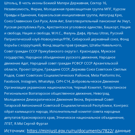
Штольц, В честь иконы Божией Матери Державная, Сектор 16,
Независимость, Фирма, Молодежная правозащитная группа МПГ, Курсом
Правды и Единения, Каракольская инициативная группа, Автоград Крю,
Союз Славянских Сил Руси, Алля-Аят, Благотворительный пансионат Ак Умут,
Русская республика Русь, Арестантское уголовное единство, Башкорт, Нация
и свобода, Нация и свобода, W.H.С., Фалунь Дафа, Иртыш Ultras, Русский
Патриотический клуб-Новокузнецк/РПК, Сибирский державный союз, Фонд
борьбы с коррупцией, Фонд защиты прав граждан, Штабы Навального,
Совет граждан СССР Прикубанского округа г. Краснодара, Мужское
государство, Народное объединение русского движения, Народное
движение Адат, Народный совет граждан РСФСР СССР Архангельской
области, Проект Штурм, Граждане СССР, Держава Союз Советских Светлых
Родов, Совет Советских Социалистических Районов, Meta Platforms Inc,
Facebook, Instagram, WhatsApp, СИЧ-С14, Добровольческое Движение
Организации украинских националистов, Черный Комитет, Татарстанское
Региональное Всетатарское общественное движение, Невоград,
Молодежное Демократическое Движение Весна, Верховный Совет
Татарской Автономной Советской Социалистической Республики, Конгресс
ойрат-калмыцкого народа, Исполнительный комитет совета народных
депутатов Красноярского края, Этническое национальное объединение,
ЛГБТ, Я.МЫ Сергей Фургал
Источник:
https://minjust.gov.ru/ru/documents/7822/
данные