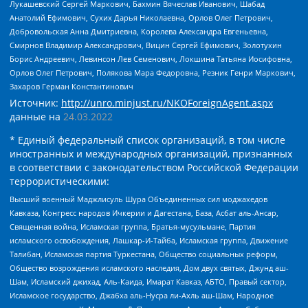
Лукашевский Сергей Маркович, Бахмин Вячеслав Иванович, Шабад
Анатолий Ефимович, Сухих Дарья Николаевна, Орлов Олег Петрович,
Добровольская Анна Дмитриевна, Королева Александра Евгеньевна,
Смирнов Владимир Александрович, Вицин Сергей Ефимович, Золотухин
Борис Андреевич, Левинсон Лев Семенович, Локшина Татьяна Иосифовна,
Орлов Олег Петрович, Полякова Мара Федоровна, Резник Генри Маркович,
Захаров Герман Константинович
Источник:
http://unro.minjust.ru/NKOForeignAgent.aspx
данные на
24.03.2022
* Единый федеральный список организаций, в том числе
иностранных и международных организаций, признанных
в соответствии с законодательством Российской Федерации
террористическими:
Высший военный Маджлисуль Шура Объединенных сил моджахедов
Кавказа, Конгресс народов Ичкерии и Дагестана, База, Асбат аль-Ансар,
Священная война, Исламская группа, Братья-мусульмане, Партия
исламского освобождения, Лашкар-И-Тайба, Исламская группа, Движение
Талибан, Исламская партия Туркестана, Общество социальных реформ,
Общество возрождения исламского наследия, Дом двух святых, Джунд аш-
Шам, Исламский джихад, Аль-Каида, Имарат Кавказ, АБТО, Правый сектор,
Исламское государство, Джабха аль-Нусра ли-Ахль аш-Шам, Народное