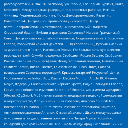
расследователей, АЛЛАТРА, За свободную Россию, Свободная Бурятия, Uralic,
UnKremlin, Международная федерация транспортных рабочих, ИстЧам
Финланд, Гудзоновский институт, Фонд Демократического Развития,
Комитет-2024, Центрально-Европейский университет, Центр
восточноевропейских и международных исследований, Общество
Сторожевой башни, Библии и трактатов Свидетелей Иеговы, Гражданский
Совет, Центр анализа европейской политики, Академическая сеть Восточная
Европа, Российский комитет действия, РЭНД корпорейшн, Русская Америка
за демократию в России, Настоящая Россия, Глобальная сеть журналистов-
расследователей, Служба поддержки, Свободная Россия Берлин, Свободная
Россия Северный Рейн-Вестфалия, Фонд глобальной помощи, Антивоенный
комитет России, Russie-Libertes, La Asocicion de Rusos Libres, Союз за
возвращение Северных территорий, Крымскотатарский Ресурсный Центр,
Глобальный союз IndustriALL, Russian Election Monitor, Article 19, Мнение
медиа, Федерация анархического черного креста, Радио Свободная Европа,
Германское общество изучения Восточной Европы, Фонд имени Фридриха
Эберта, XZ gGmbH, Мобильная академия поддержки гендерной демократии
и миротворчества, Форум имени Льва Копелева, American Councils for
International Education, Cultural Vistas, Institute of International Education,
Антивоенное движение Антальи, Открытый диалог, Школа международных
отношений и государственной политики им Питера Мунка, Российско-
канадский демократический альянс, Школа международных отношений им