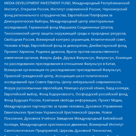
MEDIA DEVELOPMENT INVESTMENT FUND, Международный Республиканский
Институт, Открытая Россия, Институт современной России, Черноморский
фонд регионального сотрудничества, Европейская Платформа за
Демократические Выборы, Международный центр электоральных
исследований, Германский фонд Маршалла Соединенных Штатов,
Тихоокеанский центр защиты окружающей среды и природных ресурсов,
Свободная Россия, Всемирный конгресс украинцев, Атлантический совет,
Человек в беде, Европейский фонд за демократию, Джеймстаунский фонд,
Прожект Хармони, Родники дракона, Врачи против насильственного
извлечения органов, Фалунь Дафа, Друзья Фалуньгун, Фалуньгун, Коалиция
по расследованию преследования в отношении Фалуньгун в Китае,
Всемирная организация по расследованию преследований Фалуньгун,
Пражский гражданский центр, Ассоциация школ политических
исследований при Совете Европы, Центр либеральной современности,
Форум русскоязычных европейцев, Немецко-русский обмен, Бард колледж,
Европейский выбор, Фонд Ходорковского, Оксфордский российский фонд,
Фонд Будущее России, Компания свободы информации, Проект Медиа,
Международное партнерство за права человека, Духовное Управление
Евангельских Христиан Украинской Христианской Церкви, Новое
Поколение, Духовное Учебное Заведение Международный Библейский
Колледж, Международное христианское движение, Всемирный Институт
Саентологических Предприятий, Церковь Духовной Технологии,