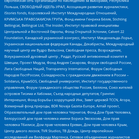
Европейская сеть организаций по наблюдению за выборами, Республика
Польша, СВОБОДНЫЙ ИДЕЛЬ-УРАЛ, Ассоциация развития журналистики,
IStories fonds, Королевский Институт Международных Отношений,
КРИМСЬКА ПРАВОЗАХИСНА ГРУПА, Фонд имени Генриха Бёлля, Stichting
Bellingcat, Bellingcat Ltd, The Insider, Институт правовой инициативы
Центральной и Восточной Европы, Фонд Открытой Эстонии, Calvert 22
Foundation, Канадский украинский конгресс, Институт Макдональда-Лорье,
Украинская национальная федерация Канады, Декабристы, Международный
научный центр им Вудро Вильсона, Свободная пресса, Возрождение,
Всеукраинский духовный центр , Риддл, Русский антивоенный комитет в
Швеции, Проект Медуза, Фонд Андрея Сахарова, Форум свободной России,
Лига Свободных Наций, Transparеncy International, Форум Свободных
Народов ПостРоссии, Солидарность с гражданским движением в России –
Solidarus, КрымSOS, Свободный университет, Институт государственного
управления, Форум гражданского общества Россия, Беллона, Союз жителей
островов Тисима и Хабомаи, Съезд народных депутатов, Гринпис
Интернешнл, Фонд борьбы с коррупцией Инк, Завет церквей TCCN, Агора,
Всемирный фонд природы, BDR Novaja Gazeta-Europe, Алтай проект,
Образовательный дом прав человека Чернигов, Фонд Дом Прав Человека,
Белорусский дом прав человека имени Бориса Звозскова, Дом прав
человека Тбилиси, Дом прав человека Ереван, Дом прав человека Крым,
Центр дикого лосося, TVR Studios, ТВ Дождь, Центр европейских
исследований им Вилфрида Мартенса, Сетевое объединение журналистов