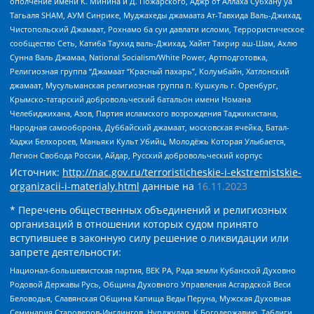
ополчение имени К. Минина и Д. Пожарского, Аджр от Аллаха Субхану уа
Тагьаля SHAM, АУМ Синрике, Муджахеды джамаата Ат-Тавхида Валь-Джихад,
Чистопольский Джамаат, Рохнамо ба суи давлати исломи, Террористическое
сообщество Сеть, Катиба Таухид валь-Джихад, Хайят Тахрир аш-Шам, Ахлю
Сунна Валь Джамаа, National Socialism/White Power, Артподготовка,
Религиозная группа “Джамаат “Красный пахарь”, Колумбайн, Хатлонский
джамаат, Мусульманская религиозная группа п. Кушкуль г. Оренбург,
Крымско-татарский добровольческий батальон имени Номана
Челебиджихана, Азов, Партия исламского возрождения Таджикистана,
Народная самооборона, Дуббайский джамаат, московская ячейка, Батал-
Хаджи Белхороев, Маньяки Культ Убийц, Молодёжь Которая Улыбается,
Легион Свобода России, Айдар, Русский добровольческий корпус
Источник:
http://nac.gov.ru/terroristicheskie-i-ekstremistskie-
organizacii-i-materialy.html
данные на
16.11.2023
* Перечень общественных объединений и религиозных
организаций в отношении которых судом принято
вступившее в законную силу решение о ликвидации или
запрете деятельности:
Национал-большевистская партия, ВЕК РА, Рада земли Кубанской Духовно
Родовой Державы Русь, Община Духовного Управления Асгардской Веси
Беловодья, Славянская Община Капища Веды Перуна, Мужская Духовная
Семинария Староверов-Инглингов, Нурджулар, К Богодержавию, Таблиги