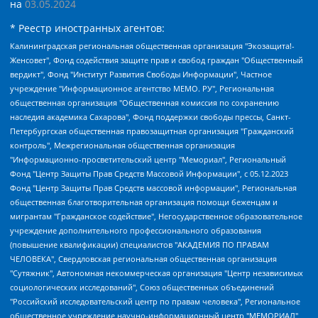
на
03.05.2024
* Реестр иностранных агентов:
Калининградская региональная общественная организация "Экозащита!-Женсовет", Фонд содействия защите прав и свобод граждан "Общественный вердикт", Фонд "Институт Развития Свободы Информации", Частное учреждение "Информационное агентство МЕМО. РУ", Региональная общественная организация "Общественная комиссия по сохранению наследия академика Сахарова", Фонд поддержки свободы прессы, Санкт-Петербургская общественная правозащитная организация "Гражданский контроль", Межрегиональная общественная организация "Информационно-просветительский центр "Мемориал", Региональный Фонд "Центр Защиты Прав Средств Массовой Информации", с 05.12.2023 Фонд "Центр Защиты Прав Средств массовой информации", Региональная общественная благотворительная организация помощи беженцам и мигрантам "Гражданское содействие", Негосударственное образовательное учреждение дополнительного профессионального образования (повышение квалификации) специалистов "АКАДЕМИЯ ПО ПРАВАМ ЧЕЛОВЕКА", Свердловская региональная общественная организация "Сутяжник", Автономная некоммерческая организация "Центр независимых социологических исследований", Союз общественных объединений "Российский исследовательский центр по правам человека", Региональное общественное учреждение научно-информационный центр "МЕМОРИАЛ", Некоммерческая организация "Фонд защиты гласности", Автономная некоммерческая организация "Институт прав человека", Городская общественная организация "Екатеринбургское общество "МЕМОРИАЛ", Городская общественная организация "Рязанское историко-просветительское и правозащитное общество "Мемориал" (Рязанский Мемориал), Челябинский региональный орган общественной самодеятельности – женское общественное объединение "Женщины Евразии", Челябинский региональный орган общественной самодеятельности "Уральская правозащитная группа", Фонд содействия защите здоровья и социальной справедливости имени Андрея Рылькова, Автономная Некоммерческая Организация "Аналитический Центр Юрия Левады", Автономная некоммерческая организация социальной поддержки населения "Проект Апрель", Региональная общественная организация помощи женщинам и детям, находящимся в кризисной ситуации "Информационно-методический центр "Анна", Фонд содействия развитию массовых коммуникаций и правовому просвещению "Так-так-Так", Фонд содействия устойчивому развитию "Серебряная тайга", Свердловский региональный общественный фонд социальных проектов "Новое время", "Idel.Реалии", Кавказ.Реалии, Крым.Реалии, Телеканал Настоящее Время, Татаро-башкирская служба Радио Свобода (Azatliq Radiosi), Радио Свободная Европа/Радио Свобода (PCE/PC), "Сибирь.Реалии", "Фактограф", Благотворительный фонд помощи осужденным и их семьям, Автономная некоммерческая организация "Институт глобализации и социальных движений", Фонд "В защиту прав заключенных", Частное учреждение "Центр поддержки и содействия развитию средств массовой информации", Пензенский региональный общественный благотворительный фонд "Гражданский союз", "Север.Реалии", Некоммерческая организация Фонд "Правовая инициатива", Общество с ограниченной ответственностью "Радио Свободная Европа/Радио Свобода", Чешское информационное агентство "MEDIUM-ORIENT", Красноярская региональная общественная организация "Мы против СПИДа", Камалягин Денис Николаевич, Маркелов Сергей Евгеньевич, Пономарев Лев Александрович, Савицкая Людмила Алексеевна, Автономная некоммерческая организация "Центр по работе с проблемой насилия "НАСИЛИЮ.НЕТ", Межрегиональный профессиональный союз работников здравоохранения "Альянс врачей", Юридическое лицо, зарегистрированное в Латвийской Республике, SIA "Medusa Project" (регистрационный номер 40103797863, дата регистрации 10.06.2014), Некоммерческая организация "Фонд по борьбе с коррупцией", Автономная некоммерческая организация "Институт права и публичной политики", Баданин Роман Сергеевич, Гликин Максим Александрович, Железнова Мария Михайловна, Лукьянова Юлия Сергеевна, Маетная Елизавета Витальевна, Маняхин Петр Борисович, Чуракова Ольга Владимировна, Ярош Юлия Петровна, Юридическое лицо "The Insider SIA", зарегистрированное в Риге, Латвийская Республика (дата регистрации 26.06.2015), являющееся администратором доменного имени интернет-издания "The Insider SIA", https://theins.ru, Постернак Алексей Евгеньевич, Рубин Михаил Аркадьевич, Анин Роман Александрович, Юридическое лицо Istories fonds, зарегистрированное в Латвийской Республике (регистрационный номер 50008295751, дата регистрации 24.02.2020), Великовский Дмитрий Александрович, Долинина Ирина Николаевна, Мароховская Алеся Алексеевна, Шлейнов Роман Юрьевич, Шмагун Олеся Валентиновна, Общество с ограниченной ответственностью "Альтаир 2021", Общество с ограниченной ответственностью "Вега 2021", Общество с ограниченной ответственностью "Главный редактор 2021", Общество с ограниченной ответственностью "Ромашки монолит", Важенков Артем Валерьевич, Ивановская областная общественная организация "Центр гендерных исследований", Гурман Юрий Альбертович, Медиапроект "ОВД-Инфо", Егоров Владимир Владимирович, Жилинский Владимир Александрович, Общество с ограниченной ответственностью "ЗП", Иванова София Юрьевна, Карезина Инна Павловна, Кильтау Екатерина Викторовна, Петров Алексей Викторович, Пискунов Сергей Евгеньевич, Смирнов Сергей Сергеевич, Тихонов Михаил Сергеевич, Общество с ограниченной ответственностью "ЖУРНАЛИСТ-ИНОСТРАННЫЙ АГЕНТ", Арапова Галина Юрьевна, Вольтская Татьяна Анатольевна, Американская компания "Mason G.E.S. Anonymous Foundation" (США), являющаяся владельцем интернет-издания https://mnews.world/, Компания "Stichting Bellingcat", зарегистрированная в Нидерландах (дата регистрации 11.07.2018), Захаров Андрей Вячеславович, Клепиковская Екатерина Дмитриевна, Общество с ограниченной ответственностью "МЕМО", Перл Роман Александрович, Симонов Евгений Алексеевич, Соловьева Елена Анатольевна, Сотников Даниил Владимирович, Сурначева Елизавета Дмитриевна, Автономная некоммерческая организация по защите прав человека и информированию населения "Якутия – Наше Мнение", Общество с ограниченной ответственностью "Москоу диджитал медиа", с 26.01.2023 Общество с ограниченной ответственностью "Чайка Белые сады", Ветошкина Валерия Валерьевна, Заговора Максим Александрович, Межрегиональное общественное движение "Российская ЛГБТ - сеть", Оленичев Максим Владимирович, Павлов Иван Юрьевич, Скворцова Елена Сергеевна, Общество с ограниченной ответственностью "Как бы инагент", Кочетков Игорь Викторович, Общество с ограниченной ответственностью "Честные выборы", Еланчик Олег Александрович, Общество с ограниченной ответственностью "Нобелевский призыв", Гималова Регина Эмилевна, Григорьев Андрей Валерьевич, Григорьева Алина Александровна, Ассоциация по содействию защите прав призывников, альтернативнослужащих и военнослужащих "Правозащитная группа "Гражданин.Армия.Право", Хисамова Регина Фаритовна, Автономная некоммерческая организация по реализации социально-правовых программ "Лилит", Дальневосточное общественное движение "Маяк", Санкт-Петербургская ЛГБТ-инициативная группа "Выход", Инициативная группа ЛГБТ+ "Реверс", Алексеев Андрей Викторович, Бекбулатова Таисия Львовна, Беляев Иван Михайлович, Владыкина Елена Сергеевна, Гельман Марат Александрович, Никульшина Вероника Юрьевна, Толоконникова Надежда Андреевна, Шендерович Виктор Анатольевич, Общество с ограниченной ответственностью "Данное сообщение", Общество с ограниченной ответственностью Издательский дом "Новая глава", Айнбиндер Александра Александровна, Московский комьюнити-центр для ЛГБТ+инициатив, Благотворительный фонд развития филантропии, Deutsche Welle (Германия, Kurt-Schumacher-Strasse 3, 53113 Bonn), Борзунова Мария Михайловна, Воробьев Виктор Викторович, Голубева Анна Львовна, Константинова Алла Михайловна, Малкова Ирина Владимировна, Мурадов Мурад Абдулгалимович, Осетинская Елизавета Николаевна, Понасенков Евгений Николаевич, Ганапольский Матвей Юрьевич, Киселев Евгений Алексеевич, Борухович Ирина Григорьевна, Дремин Иван Тимофеевич, Дубровский Дмитрий Викторович, Красноярская региональная общественная организация поддержки и развития альтернативных образовательных технологий и межкультурных коммуникаций "ИНТЕРРА", Маяковская Екатерина Алексеевна, Фейгин Марк Захарович, Филимонов Андрей Викторович, Дзугкоева Регина Николаевна, Доброхотов Роман Александрович, Дудь Юрий Александрович, Елкин Сергей Владимирович, Кругликов Кирилл Игоревич, Сабунаева Мария Леонидовна, Семенов Алексей Владимирович, Шаинян Карен Багратович, Шульман Екатерина Михайловна, Асафьев Артур Валерьевич, Вахштайн Виктор Семенович, Венедиктов Алексей Алексеевич, Лушникова Екатерина Евгеньевна, Волков Леонид Михайлович, Невзоров Александр Глебович, Пархоменко Сергей Борисович, Сироткин Ярослав Николаевич, Кара-Мурза Владимир Владимирович, Баранова Наталья Владимировна, Гозман Леонид Яковлевич, Кагарлицкий Борис Юльевич, Климарев Михаил Валерьевич, Милов Владимир Станиславович, Автономная некоммерческая организация Краснодарский центр современного искусства "Типография", Моргенштерн Алишер Тагирович, Соболь Любовь Эдуардовна, Общество с ограниченной ответственностью "ЛИЗА НОРМ", Каспаров Гарри Кимович, Ходорковский Михаил Борисович, Общество с ограниченной ответственностью "Апрельские тезисы", Данилович Ирина Брониславовна, Кашин Олег Владимирович, Петров Николай Владимирович, Пивоваров Алексей Владимирович, Соколов Михаил Владимирович, Цветкова Юлия Владимировна, Чичваркин Евгений Александрович, Комитет против пыток/Команда против пыток, Общество с ограниченной ответственностью "Первый научный", Общество с ограниченной ответственностью "Вертолет и ко", Белоцерковская Вероника Борисовна, Кац Максим Евгеньевич, Лазарева Татьяна Юрьевна, Шаведдинов Руслан Табризович, Яшин Илья Валерьевич, Общество с ограниченной ответственностью "Иноагент ААВ", Алешковский Дмитрий Петрович, Альбац Евгения Марковна, Быков Дмитрий Львович, Галямина Юлия Евгеньевна, Лойко Сергей Леонидович, Мартынов Кирилл Константинович, Медведев Сергей Александрович, Крашенинников Федор Геннадиевич, Гордеева Катерина Вл