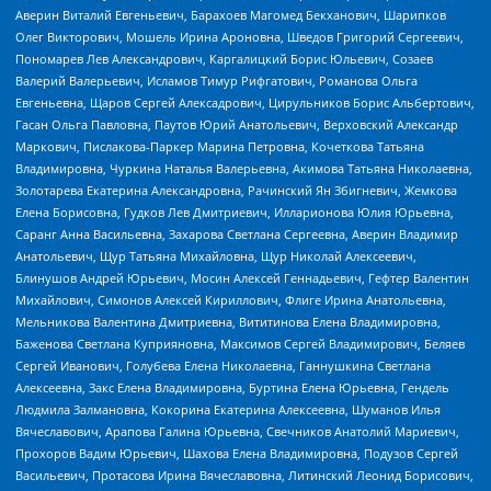
Аверин Виталий Евгеньевич, Барахоев Магомед Бекханович, Шарипков
Олег Викторович, Мошель Ирина Ароновна, Шведов Григорий Сергеевич,
Пономарев Лев Александрович, Каргалицкий Борис Юльевич, Созаев
Валерий Валерьевич, Исламов Тимур Рифгатович, Романова Ольга
Евгеньевна, Щаров Сергей Алексадрович, Цирульников Борис Альбертович,
Гасан Ольга Павловна, Паутов Юрий Анатольевич, Верховский Александр
Маркович, Пислакова-Паркер Марина Петровна, Кочеткова Татьяна
Владимировна, Чуркина Наталья Валерьевна, Акимова Татьяна Николаевна,
Золотарева Екатерина Александровна, Рачинский Ян Збигневич, Жемкова
Елена Борисовна, Гудков Лев Дмитриевич, Илларионова Юлия Юрьевна,
Саранг Анна Васильевна, Захарова Светлана Сергеевна, Аверин Владимир
Анатольевич, Щур Татьяна Михайловна, Щур Николай Алексеевич,
Блинушов Андрей Юрьевич, Мосин Алексей Геннадьевич, Гефтер Валентин
Михайлович, Симонов Алексей Кириллович, Флиге Ирина Анатольевна,
Мельникова Валентина Дмитриевна, Вититинова Елена Владимировна,
Баженова Светлана Куприяновна, Максимов Сергей Владимирович, Беляев
Сергей Иванович, Голубева Елена Николаевна, Ганнушкина Светлана
Алексеевна, Закс Елена Владимировна, Буртина Елена Юрьевна, Гендель
Людмила Залмановна, Кокорина Екатерина Алексеевна, Шуманов Илья
Вячеславович, Арапова Галина Юрьевна, Свечников Анатолий Мариевич,
Прохоров Вадим Юрьевич, Шахова Елена Владимировна, Подузов Сергей
Васильевич, Протасова Ирина Вячеславовна, Литинский Леонид Борисович,