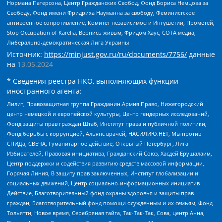
Нормана Патерсона, Центр Гражданских Свобод, Фонд Бориса Немцова за
Свободу, Фонд имени Фридриха Науманна за свободу, Феминистское
антивоенное сопротивление, Комитет независимости Ингушетии, Прометей,
Stop Occupation of Karelia, Вернись живым, Фридом Хаус, СОТА медиа,
Либерально-демократическая Лига Украины
Источник:
https://minjust.gov.ru/ru/documents/7756/
данные
на
13.05.2024
* Сведения реестра НКО, выполняющих функции
иностранного агента:
Лилит, Правозащитная группа Гражданин.Армия.Право, Нижегородский
центр немецкой и европейской культуры, Центр гендерных исследований,
Фонд защиты прав граждан Штаб, Институт права и публичной политики,
Фонд борьбы с коррупцией, Альянс врачей, НАСИЛИЮ.НЕТ, Мы против
СПИДа, СВЕЧА, Гуманитарное действие, Открытый Петербург, Лига
Избирателей, Правовая инициатива, Гражданский Союз, Хасдей Ерушалаим,
Центр поддержки и содействия развитию средств массовой информации,
Горячая Линия, В защиту прав заключенных, Институт глобализации и
социальных движений, Центр социально-информационных инициатив
Действие, Благотворительный фонд охраны здоровья и защиты прав
граждан, Благотворительный фонд помощи осужденным и их семьям, Фонд
Тольятти, Новое время, Серебряная тайга, Так-Так-Так, Сова, центр Анна,