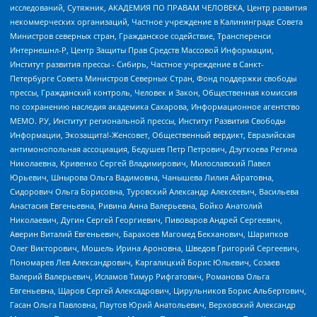
исследований, Сутяжник, АКАДЕМИЯ ПО ПРАВАМ ЧЕЛОВЕКА, Центр развития
некоммерческих организаций, Частное учреждение в Калининграде Совета
Министров северных стран, Гражданское содействие, Трансперенси
Интернешнл-Р, Центр Защиты Прав Средств Массовой Информации,
Институт развития прессы - Сибирь, Частное учреждение в Санкт-
Петербурге Совета Министров Северных Стран, Фонд поддержки свободы
прессы, Гражданский контроль, Человек и Закон, Общественная комиссия
по сохранению наследия академика Сахарова, Информационное агентство
МЕМО. РУ, Институт региональной прессы, Институт Развития Свободы
Информации, Экозащита!-Женсовет, Общественный вердикт, Евразийская
антимонопольная ассоциация, Бедушев Петр Петрович, Дзугкоева Регина
Николаевна, Кривенко Сергей Владимирович, Милославский Павел
Юрьевич, Шнырова Ольга Вадимовна, Чанышева Лилия Айратовна,
Сидорович Ольга Борисовна, Туровский Александр Алексеевич, Васильева
Анастасия Евгеньевна, Ривина Анна Валерьевна, Бойко Анатолий
Николаевич, Дугин Сергей Георгиевич, Пивоваров Андрей Сергеевич,
Аверин Виталий Евгеньевич, Барахоев Магомед Бекханович, Шарипков
Олег Викторович, Мошель Ирина Ароновна, Шведов Григорий Сергеевич,
Пономарев Лев Александрович, Каргалицкий Борис Юльевич, Созаев
Валерий Валерьевич, Исламов Тимур Рифгатович, Романова Ольга
Евгеньевна, Щаров Сергей Алексадрович, Цирульников Борис Альбертович,
Гасан Ольга Павловна, Паутов Юрий Анатольевич, Верховский Александр