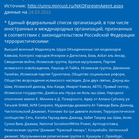
Источник:
http://unro.minjust.ru/NKOForeignAgent.aspx
данные на
24.03.2022
* Единый федеральный список организаций, в том числе
иностранных и международных организаций, признанных
в соответствии с законодательством Российской Федерации
террористическими:
Высший военный Маджлисуль Шура Объединенных сил моджахедов
Кавказа, Конгресс народов Ичкерии и Дагестана, База, Асбат аль-Ансар,
Священная война, Исламская группа, Братья-мусульмане, Партия
исламского освобождения, Лашкар-И-Тайба, Исламская группа, Движение
Талибан, Исламская партия Туркестана, Общество социальных реформ,
Общество возрождения исламского наследия, Дом двух святых, Джунд аш-
Шам, Исламский джихад, Аль-Каида, Имарат Кавказ, АБТО, Правый сектор,
Исламское государство, Джабха аль-Нусра ли-Ахль аш-Шам, Народное
ополчение имени К. Минина и Д. Пожарского, Аджр от Аллаха Субхану уа
Тагьаля SHAM, АУМ Синрике, Муджахеды джамаата Ат-Тавхида Валь-Джихад,
Чистопольский Джамаат, Рохнамо ба суи давлати исломи, Террористическое
сообщество Сеть, Катиба Таухид валь-Джихад, Хайят Тахрир аш-Шам, Ахлю
Сунна Валь Джамаа, National Socialism/White Power, Артподготовка,
Религиозная группа “Джамаат “Красный пахарь”, Колумбайн, Хатлонский
джамаат, Мусульманская религиозная группа п. Кушкуль г. Оренбург,