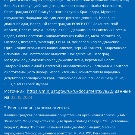
борьбы с коррупцией, Фонд защиты прав граждан, Штабы Навального,
Совет граждан СССР Прикубанского округа г. Краснодара, Мужское
государство, Народное объединение русского движения, Народное
движение Адат, Народный совет граждан РСФСР СССР Архангельской
области, Проект Штурм, Граждане СССР, Держава Союз Советских Светлых
Родов, Совет Советских Социалистических Районов, Meta Platforms Inc,
Facebook, Instagram, WhatsApp, СИЧ-С14, Добровольческое Движение
Организации украинских националистов, Черный Комитет, Татарстанское
Региональное Всетатарское общественное движение, Невоград,
Молодежное Демократическое Движение Весна, Верховный Совет
Татарской Автономной Советской Социалистической Республики, Конгресс
ойрат-калмыцкого народа, Исполнительный комитет совета народных
депутатов Красноярского края, Этническое национальное объединение,
ЛГБТ, Я.МЫ Сергей Фургал
Источник:
https://minjust.gov.ru/ru/documents/7822/
данные
на
03.05.2024
* Реестр иностранных агентов:
Калининградская региональная общественная организация "Экозащита!-Женсовет", Фонд содействия защите прав и свобод граждан "Общественный вердикт", Фонд "Институт Развития Свободы Информации", Частное учреждение "Информационное агентство МЕМО. РУ", Региональная общественная организация "Общественная комиссия по сохранению наследия академика Сахарова", Фонд поддержки свободы прессы, Санкт-Петербургская общественная правозащитная организация "Гражданский контроль", Межрегиональная общественная организация "Информационно-просветительский центр "Мемориал", Региональный Фонд "Центр Защиты Прав Средств Массовой Информации", с 05.12.2023 Фонд "Центр Защиты Прав Средств массовой информации", Региональная общественная благотворительная организация помощи беженцам и мигрантам "Гражданское содействие", Негосударственное образовательное учреждение дополнительного профессионального образования (повышение квалификации) специалистов "АКАДЕМИЯ ПО ПРАВАМ ЧЕЛОВЕКА", Свердловская региональная общественная организация "Сутяжник", Автономная некоммерческая организация "Центр независимых социологических исследований", Союз общественных объединений "Российский исследовательский центр по правам человека", Региональное общественное учреждение научно-информационный центр "МЕМОРИАЛ", Некоммерческая организация "Фонд защиты гласности", Автономная некоммерческая организация "Институт прав человека", Городская общественная организация "Екатеринбургское общество "МЕМОРИАЛ", Городская общественная организация "Рязанское историко-просветительское и правозащитное общество "Мемориал" (Рязанский Мемориал), Челябинский региональный орган общественной самодеятельности – женское общественное объединение "Женщины Евразии", Челябинский региональный орган общественной самодеятельности "Уральская правозащитная группа", Фонд содействия защите здоровья и социальной справедливости имени Андрея Рылькова, Автономная Некоммерческая Организация "Аналитический Центр Юрия Левады", Автономная некоммерческая организация социальной поддержки населения "Проект Апрель", Региональная общественная организация помощи женщинам и детям, находящимся в кризисной ситуации "Информационно-методический центр "Анна", Фонд содействия развитию массовых коммуникаций и правовому просвещению "Так-так-Так", Фонд содействия устойчивому развитию "Серебряная тайга", Свердловский региональный общественный фонд социальных проектов "Новое время", "Idel.Реалии", Кавказ.Реалии, Крым.Реалии, Телеканал Настоящее Время, Татаро-башкирская служба Радио Свобода (Azatliq Radiosi), Радио Свободная Европа/Радио Свобода (PCE/PC), "Сибирь.Реалии", "Фактограф", Благотворительный фонд помощи осужденным и их семьям, Автономная некоммерческая организация "Институт глобализации и социальных движений", Фонд "В защиту прав заключенных", Частное учреждение "Центр поддержки и содействия развитию средств массовой информации", Пензенский региональный общественный благотворительный фонд "Гражданский союз", "Север.Реалии", Некоммерческая организация Фонд "Правовая инициатива", Общество с ограниченной ответственностью "Радио Свободная Европа/Радио Свобода", Чешское информационное агентство "MEDIUM-ORIENT", Красноярская региональная общественная организация "Мы против СПИДа", Камалягин Денис Николаевич, Маркелов Сергей Евгеньевич, Пономарев Лев Александрович, Савицкая Людмила Алексеевна, Автономная некоммерческая организация "Центр по работе с проблемой насилия "НАСИЛИЮ.НЕТ", Межрегиональный профессиональный союз работников здравоохранения "Альянс врачей", Юридическое лицо, зарегистрированное в Латвийской Республике, SIA "Medusa Project" (регистрационный номер 40103797863, дата регистрации 10.06.2014), Некоммерческая организация "Фонд по борьбе с коррупцией", Автономная некоммерческая организация "Институт права и публичной политики", Баданин Роман Сергеевич, Гликин Максим Александрович, Железнова Мария Михайловна, Лукьянова Юлия Сергеевна, Маетная Елизавета Витальевна, Маняхин Петр Борисович, Чуракова Ольга Владимировна, Ярош Юлия Петровна, Юридическое лицо "The Insider SIA", зарегистрированное в Риге, Латвийская Республика (дата регистрации 26.06.2015), являющееся администратором доменного имени интернет-издания "The Insider SIA", https://theins.ru, Постернак Алексей Евгеньевич, Рубин Михаил Аркадьевич, Анин Роман Александрович, Юридическое лицо Istories fonds, зарегистрированное в Латвийской Республике (регистрационный номер 50008295751, дата регистрации 24.02.2020), Великовский Дмитрий Александрович, Долинина Ирина Николаевна, Мароховская Алеся Алексеевна, Шлейнов Роман Юрьевич, Шмагун Олеся Валентиновна, Общество с ограниченной ответственностью "Альтаир 2021", Общество с ограниченной ответственностью "Вега 2021", Общество с ограниченной ответственностью "Главный редактор 2021", Общество с ограниченной ответственностью "Ромашки монолит", Важенков Артем Валерьевич, Ивановская областная общественная организация "Центр гендерных исследований", Гурман Юрий Альбертович, Медиапроект "ОВД-Инфо", Егоров Владимир Владимирович, Жилинский Владимир Александрович, Общество с ограниченной ответственностью "ЗП", Иванова София Юрьевна, Карезина Инна Павловна, Кильтау Екатерина Викторовна, Петров Алексей Викторович, Пискунов Сергей Евгеньевич, Смирнов Сергей Сергеевич, Тихонов Михаил Сергеевич, Общество с ограниченной ответственностью "ЖУРНАЛИСТ-ИНОСТРАННЫЙ АГЕНТ", Арапова Галина Юрьевна, Вольтская Татьяна Анатольевна, Американская компания "Mason G.E.S. Anonymous Foundation" (США), являющаяся владельцем интернет-издания https://mnews.world/, Компания "Stichting Bellingcat", зарегистрированная в Нидерландах (дата регистрации 11.07.2018), Захаров Андрей Вячеславович, Клепиковская Екатерина Дмитриевна, Общество с ограниченной ответственностью "МЕМО", Перл Роман Александрович, Симонов Евгений Алексеевич, Соловьева Елена Анатольевна, Сотников Даниил Владимирович, Сурначева Елизавета Дмитриевна, Автономная некоммерческая организация по защите прав человека и информированию населения "Якутия – Наше Мнение", Общество с ограниченной ответственностью "Москоу диджитал медиа", с 26.01.2023 Общество с ограниченной ответственностью "Чайка Белые сады", Ветошкина Валерия Валерьевна, Заговора Максим Александрович, Межрегиональное общественное движение "Российская ЛГБТ - сеть", Оленичев Максим Владимирович, Павлов Иван Юрьевич, Скворцова Елена Сергеевна, Общество с ограниченной ответственностью "Как бы инагент", Кочетков Игорь Викторович, Общество с ограниченной ответственностью "Честные выборы", Еланчик Олег Александрович, Общество с ограниченной ответственностью "Нобелевский призыв", Гималова Регина Эмилевна, Григорьев Андрей Валерьевич, Григорьева Алина Александровна, Ассоциация по содействию защите прав призывников, альтернативнослужащих и военнослужащих "Правозащитная группа "Гражданин.Армия.Право", Хисамова Регина Фаритовна, Автономная некоммерческая организация по реализации социально-правовых программ "Лилит", Дальневосточное общественное движение "Маяк", Санкт-Петербургская ЛГБТ-инициативная группа "Выход", Инициативная группа ЛГБТ+ "Реверс", Алексеев Андрей Викторович, Бекбулатова Таисия Львовна, Беляев Иван Михайлович, Владыкина Елена Сергеевна, Гельман Марат Александрович, Никульшина Вероника Юрьевна, Толоконникова Надежда Андреевна, Шендерович Виктор Анатольевич, Общество с ограниченной ответственностью "Данное сообщение", Общество с ограниченной ответственностью Издательский дом "Новая глава", Айнбиндер Александра Александровна, Московский комьюнити-центр для ЛГБТ+инициатив, Благотворительный фонд развития филантропии, Deutsche Welle (Германия, Kurt-Schumacher-Strasse 3, 53113 Bonn), Борзунова Мария Михайловна, Воробьев Виктор Викторович, Голубева Анна Львовна, Константинова Алла Михайловна, Малкова Ирина Владимировна, Мурадов Мурад Абдулгалимович, Осетинская Елизавета Николаевна, Понасенков Евгений Николаевич, Ганапольский Матвей Юрьевич, Киселев Евгений Алексеевич, Борухович Ирина Григорьевна, Дремин Иван Тимофеевич, Дубровский Дмитрий Викторович, Красноярская региональная общественная организация поддержки и развития альтернативных образовательных технологий и межкультурных коммуникаций "ИНТЕРРА", Маяковская Екатерина Алексеевна, Фейгин Марк Захарович, Филимонов Андрей Викторович, Дзугкоева Регина Николаевна, Доброхотов Роман Александрович, Дудь Юрий Александрович, Елкин Сергей Владимирович, Кругликов Кирилл Игоревич, Сабунаева Мария Леонидовна, Семенов Алексей Владимирович, Шаинян Карен Багратович, Шульман Екатерина Михайловна, Асафьев Артур Валерьевич, Вахштайн Виктор Семенович, Венедиктов Алексей Алексеевич, Лушникова Екатерина Евгеньевна, Волков Леонид Михайлович, Невзоров Александр Глебович, Пархоменко Сергей Борисович, Сироткин Ярослав Николаевич, Кара-Мурза Владимир Владимирович, Баранова Наталья Владимировна, Гозман Леонид Яковлевич, Кагарлицкий Борис Юльевич, Климарев Михаил Валерьевич, Милов Владимир Станиславович, Автономная некоммерческая организация Краснодарский центр современного искусства "Типография", Моргенштерн Алишер Тагирович, Соболь Любовь Эдуардовна, Общество с ограниченной ответственностью "ЛИЗА НОРМ", Каспаров Гарри Кимович, Ходорковский Михаил Борисович, Общество с ограниченной ответственностью "Апрельские тезисы", Данилович Ирина Брониславовна, Кашин Олег Владимирович, Петров Николай Владимирович, Пивоваров Алексей Владимирович, Соколов Михаил Владимирович, Цветкова Юлия Владимировна, Чичваркин Евгений Александрович, Комитет против пыток/Команда против пыток, Общество с ограниченной ответственностью "Первый научный", Общество с ограниченной ответственностью "Вертолет и ко", Белоцерковская Вероника Борисовна, Кац Максим Евгеньевич, Лазарева Татьяна Юрьевна, Шаведдинов Руслан Табризович, Яшин Илья Валерьевич, Общество с ограниченной ответственностью "Иноагент ААВ", Алешковский Дмитрий Петрович, Альбац Евгения Марковна, Быков Дмитрий Львович, Галямина Юлия Евгеньевна, Лойко Сергей Леонидович, Мартынов Кирилл Константинович, Медведев Сергей Александрович, Крашенинников Федор Геннадиевич, Гордеева Катерина Вл