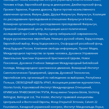
Человек в беде, Европейский фонд за демократию, Джеймстаунский фонд,
Прожект Хармони, Родники дракона, Врачи против насильственного
извлечения органов, Фалунь Дафа, Друзья Фалуньгун, Фалуньгун, Коалиция
по расследованию преследования в отношении Фалуньгун в Китае,
Всемирная организация по расследованию преследований Фалуньгун,
Пражский гражданский центр, Ассоциация школ политических
исследований при Совете Европы, Центр либеральной современности,
Форум русскоязычных европейцев, Немецко-русский обмен, Бард колледж,
Европейский выбор, Фонд Ходорковского, Оксфордский российский фонд,
Фонд Будущее России, Компания свободы информации, Проект Медиа,
Международное партнерство за права человека, Духовное Управление
Евангельских Христиан Украинской Христианской Церкви, Новое
Поколение, Духовное Учебное Заведение Международный Библейский
Колледж, Международное христианское движение, Всемирный Институт
Саентологических Предприятий, Церковь Духовной Технологии,
Европейская сеть организаций по наблюдению за выборами, Республика
Польша, СВОБОДНЫЙ ИДЕЛЬ-УРАЛ, Ассоциация развития журналистики,
IStories fonds, Королевский Институт Международных Отношений,
КРИМСЬКА ПРАВОЗАХИСНА ГРУПА, Фонд имени Генриха Бёлля, Stichting
Bellingcat, Bellingcat Ltd, The Insider, Институт правовой инициативы
Центральной и Восточной Европы, Фонд Открытой Эстонии, Calvert 22
Foundation, Канадский украинский конгресс, Институт Макдональда-Лорье,