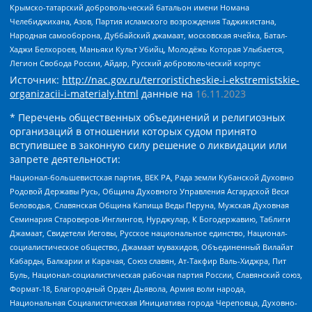
Крымско-татарский добровольческий батальон имени Номана
Челебиджихана, Азов, Партия исламского возрождения Таджикистана,
Народная самооборона, Дуббайский джамаат, московская ячейка, Батал-
Хаджи Белхороев, Маньяки Культ Убийц, Молодёжь Которая Улыбается,
Легион Свобода России, Айдар, Русский добровольческий корпус
Источник:
http://nac.gov.ru/terroristicheskie-i-ekstremistskie-
organizacii-i-materialy.html
данные на
16.11.2023
* Перечень общественных объединений и религиозных
организаций в отношении которых судом принято
вступившее в законную силу решение о ликвидации или
запрете деятельности:
Национал-большевистская партия, ВЕК РА, Рада земли Кубанской Духовно
Родовой Державы Русь, Община Духовного Управления Асгардской Веси
Беловодья, Славянская Община Капища Веды Перуна, Мужская Духовная
Семинария Староверов-Инглингов, Нурджулар, К Богодержавию, Таблиги
Джамаат, Свидетели Иеговы, Русское национальное единство, Национал-
социалистическое общество, Джамаат мувахидов, Объединенный Вилайат
Кабарды, Балкарии и Карачая, Союз славян, Ат-Такфир Валь-Хиджра, Пит
Буль, Национал-социалистическая рабочая партия России, Славянский союз,
Формат-18, Благородный Орден Дьявола, Армия воли народа,
Национальная Социалистическая Инициатива города Череповца, Духовно-