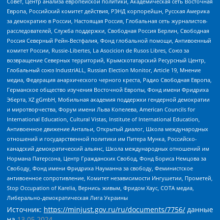
Совет, Центр анализа европейской политики, Академическая сеть Восточная
Европа, Российский комитет действия, РЭНД корпорейшн, Русская Америка
за демократию в России, Настоящая Россия, Глобальная сеть журналистов-
расследователей, Служба поддержки, Свободная Россия Берлин, Свободная
Россия Северный Рейн-Вестфалия, Фонд глобальной помощи, Антивоенный
комитет России, Russie-Libertes, La Asocicion de Rusos Libres, Союз за
возвращение Северных территорий, Крымскотатарский Ресурсный Центр,
Глобальный союз IndustriALL, Russian Election Monitor, Article 19, Мнение
медиа, Федерация анархического черного креста, Радио Свободная Европа,
Германское общество изучения Восточной Европы, Фонд имени Фридриха
Эберта, XZ gGmbH, Мобильная академия поддержки гендерной демократии
и миротворчества, Форум имени Льва Копелева, American Councils for
International Education, Cultural Vistas, Institute of International Education,
Антивоенное движение Антальи, Открытый диалог, Школа международных
отношений и государственной политики им Питера Мунка, Российско-
канадский демократический альянс, Школа международных отношений им
Нормана Патерсона, Центр Гражданских Свобод, Фонд Бориса Немцова за
Свободу, Фонд имени Фридриха Науманна за свободу, Феминистское
антивоенное сопротивление, Комитет независимости Ингушетии, Прометей,
Stop Occupation of Karelia, Вернись живым, Фридом Хаус, СОТА медиа,
Либерально-демократическая Лига Украины
Источник:
https://minjust.gov.ru/ru/documents/7756/
данные
на
13.05.2024