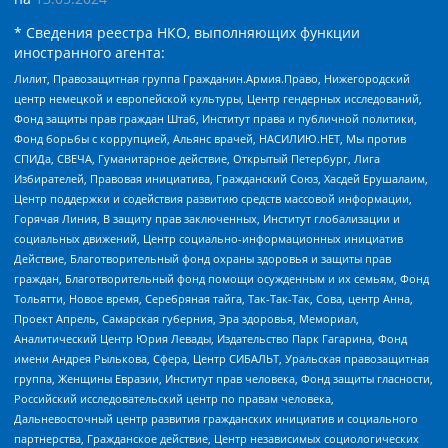
* Сведения реестра НКО, выполняющих функции
иностранного агента:
Лилит, Правозащитная группа Гражданин.Армия.Право, Нижегородский
центр немецкой и европейской культуры, Центр гендерных исследований,
Фонд защиты прав граждан Штаб, Институт права и публичной политики,
Фонд борьбы с коррупцией, Альянс врачей, НАСИЛИЮ.НЕТ, Мы против
СПИДа, СВЕЧА, Гуманитарное действие, Открытый Петербург, Лига
Избирателей, Правовая инициатива, Гражданский Союз, Хасдей Ерушалаим,
Центр поддержки и содействия развитию средств массовой информации,
Горячая Линия, В защиту прав заключенных, Институт глобализации и
социальных движений, Центр социально-информационных инициатив
Действие, Благотворительный фонд охраны здоровья и защиты прав
граждан, Благотворительный фонд помощи осужденным и их семьям, Фонд
Тольятти, Новое время, Серебряная тайга, Так-Так-Так, Сова, центр Анна,
Проект Апрель, Самарская губерния, Эра здоровья, Мемориал,
Аналитический Центр Юрия Левады, Издательство Парк Гагарина, Фонд
имени Андрея Рылькова, Сфера, Центр СИБАЛЬТ, Уральская правозащитная
группа, Женщины Евразии, Институт прав человека, Фонд защиты гласности,
Российский исследовательский центр по правам человека,
Дальневосточный центр развития гражданских инициатив и социального
партнерства, Гражданское действие, Центр независимых социологических