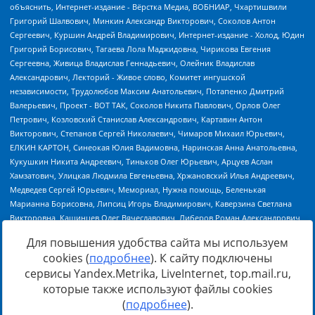
Для повышения удобства сайта мы используем
cookies (
подробнее
). К сайту подключены
сервисы Yandex.Metrika, LiveInternet, top.mail.ru,
Источник:
https://minjust.gov.ru/uploaded/files/reestr-
которые также используют файлы cookies
inostrannyih-agentov-22-03-2024.pdf
данные на
22.03.2024
(
подробнее
).