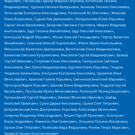
Маркович, Пислакова-Паркер Марина Петровна, Кочеткова Татьяна
Владимировна, Чуркина Наталья Валерьевна, Акимова Татьяна Николаевна,
Золотарева Екатерина Александровна, Рачинский Ян Збигневич, Жемкова
Елена Борисовна, Гудков Лев Дмитриевич, Илларионова Юлия Юрьевна,
Саранг Анна Васильевна, Захарова Светлана Сергеевна, Аверин Владимир
Анатольевич, Щур Татьяна Михайловна, Щур Николай Алексеевич,
Блинушов Андрей Юрьевич, Мосин Алексей Геннадьевич, Гефтер Валентин
Михайлович, Симонов Алексей Кириллович, Флиге Ирина Анатольевна,
Мельникова Валентина Дмитриевна, Вититинова Елена Владимировна,
Баженова Светлана Куприяновна, Максимов Сергей Владимирович, Беляев
Сергей Иванович, Голубева Елена Николаевна, Ганнушкина Светлана
Алексеевна, Закс Елена Владимировна, Буртина Елена Юрьевна, Гендель
Людмила Залмановна, Кокорина Екатерина Алексеевна, Шуманов Илья
Вячеславович, Арапова Галина Юрьевна, Свечников Анатолий Мариевич,
Прохоров Вадим Юрьевич, Шахова Елена Владимировна, Подузов Сергей
Васильевич, Протасова Ирина Вячеславовна, Литинский Леонид Борисович,
Лукашевский Сергей Маркович, Бахмин Вячеслав Иванович, Шабад
Анатолий Ефимович, Сухих Дарья Николаевна, Орлов Олег Петрович,
Добровольская Анна Дмитриевна, Королева Александра Евгеньевна,
Смирнов Владимир Александрович, Вицин Сергей Ефимович, Золотухин
Борис Андреевич, Левинсон Лев Семенович, Локшина Татьяна Иосифовна,
Орлов Олег Петрович, Полякова Мара Федоровна, Резник Генри Маркович,
Захаров Герман Константинович