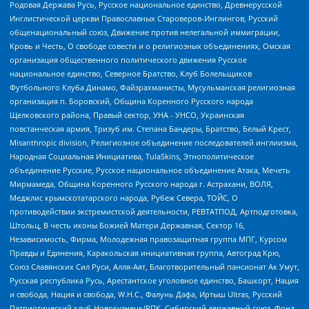
Родовая Держава Русь, Русское национальное единство, Древнерусской
Инглистической церкви Православных Староверов-Инглингов, Русский
общенациональный союз, Движение против нелегальной иммиграции,
Кровь и Честь, О свободе совести и о религиозных объединениях, Омская
организация общественного политического движения Русское
национальное единство, Северное Братство, Клуб Болельщиков
Футбольного Клуба Динамо, Файзрахманисты, Мусульманская религиозная
организация п. Боровский, Община Коренного Русского народа
Щелковского района, Правый сектор, УНА - УНСО, Украинская
повстанческая армия, Тризуб им. Степана Бандеры, Братство, Белый Крест,
Misanthropic division, Религиозное объединение последователей инглиизма,
Народная Социальная Инициатива, TulaSkins, Этнополитическое
объединение Русские, Русское национальное объединение Атака, Мечеть
Мирмамеда, Община Коренного Русского народа г. Астрахани, ВОЛЯ,
Меджлис крымскотатарского народа, Рубеж Севера, ТОЙС, О
противодействии экстремистской деятельности, РЕВТАТПОД, Артподготовка,
Штольц, В честь иконы Божией Матери Державная, Сектор 16,
Независимость, Фирма, Молодежная правозащитная группа МПГ, Курсом
Правды и Единения, Каракольская инициативная группа, Автоград Крю,
Союз Славянских Сил Руси, Алля-Аят, Благотворительный пансионат Ак Умут,
Русская республика Русь, Арестантское уголовное единство, Башкорт, Нация
и свобода, Нация и свобода, W.H.С., Фалунь Дафа, Иртыш Ultras, Русский
Патриотический клуб-Новокузнецк/РПК, Сибирский державный союз, Фонд