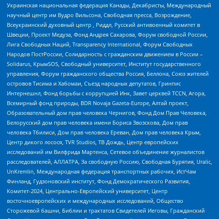
Украинская национальная федерация Канады, Декабристы, Международный
научный центр им Вудро Вильсона, Свободная пресса, Возрождение,
Всеукраинский духовный центр , Риддл, Русский антивоенный комитет в
Швеции, Проект Медуза, Фонд Андрея Сахарова, Форум свободной России,
Лига Свободных Наций, Transparеncy International, Форум Свободных
Народов ПостРоссии, Солидарность с гражданским движением в России –
Solidarus, КрымSOS, Свободный университет, Институт государственного
управления, Форум гражданского общества Россия, Беллона, Союз жителей
островов Тисима и Хабомаи, Съезд народных депутатов, Гринпис
Интернешнл, Фонд борьбы с коррупцией Инк, Завет церквей TCCN, Агора,
Всемирный фонд природы, BDR Novaja Gazeta-Europe, Алтай проект,
Образовательный дом прав человека Чернигов, Фонд Дом Прав Человека,
Белорусский дом прав человека имени Бориса Звозскова, Дом прав
человека Тбилиси, Дом прав человека Ереван, Дом прав человека Крым,
Центр дикого лосося, TVR Studios, ТВ Дождь, Центр европейских
исследований им Вилфрида Мартенса, Сетевое объединение журналистов
расследователей, АЛЛАТРА, За свободную Россию, Свободная Бурятия, Uralic,
UnKremlin, Международная федерация транспортных рабочих, ИстЧам
Финланд, Гудзоновский институт, Фонд Демократического Развития,
Комитет-2024, Центрально-Европейский университет, Центр
восточноевропейских и международных исследований, Общество
Сторожевой башни, Библии и трактатов Свидетелей Иеговы, Гражданский