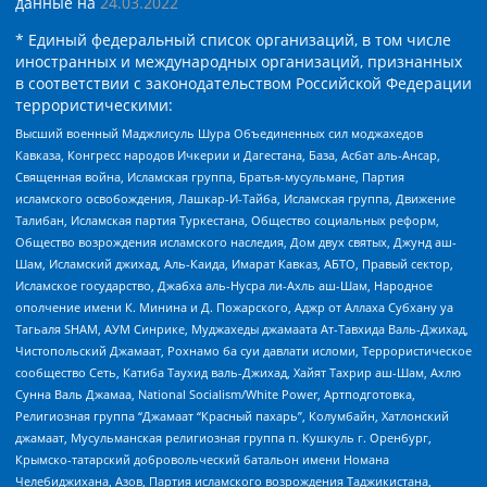
данные на
24.03.2022
* Единый федеральный список организаций, в том числе
иностранных и международных организаций, признанных
в соответствии с законодательством Российской Федерации
террористическими:
Высший военный Маджлисуль Шура Объединенных сил моджахедов
Кавказа, Конгресс народов Ичкерии и Дагестана, База, Асбат аль-Ансар,
Священная война, Исламская группа, Братья-мусульмане, Партия
исламского освобождения, Лашкар-И-Тайба, Исламская группа, Движение
Талибан, Исламская партия Туркестана, Общество социальных реформ,
Общество возрождения исламского наследия, Дом двух святых, Джунд аш-
Шам, Исламский джихад, Аль-Каида, Имарат Кавказ, АБТО, Правый сектор,
Исламское государство, Джабха аль-Нусра ли-Ахль аш-Шам, Народное
ополчение имени К. Минина и Д. Пожарского, Аджр от Аллаха Субхану уа
Тагьаля SHAM, АУМ Синрике, Муджахеды джамаата Ат-Тавхида Валь-Джихад,
Чистопольский Джамаат, Рохнамо ба суи давлати исломи, Террористическое
сообщество Сеть, Катиба Таухид валь-Джихад, Хайят Тахрир аш-Шам, Ахлю
Сунна Валь Джамаа, National Socialism/White Power, Артподготовка,
Религиозная группа “Джамаат “Красный пахарь”, Колумбайн, Хатлонский
джамаат, Мусульманская религиозная группа п. Кушкуль г. Оренбург,
Крымско-татарский добровольческий батальон имени Номана
Челебиджихана, Азов, Партия исламского возрождения Таджикистана,