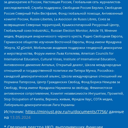
за демократию в России, Настоящая Россия, Глобальная сеть журналистов-
расследователей, Служба поддержки, Свободная Россия Берлин, Свободная
Россия Северный Рейн-Вестфалия, Фонд глобальной помощи, Антивоенный
комитет России, Russie-Libertes, La Asocicion de Rusos Libres, Союз за
возвращение Северных территорий, Крымскотатарский Ресурсный Центр,
Глобальный союз IndustriALL, Russian Election Monitor, Article 19, Мнение
медиа, Федерация анархического черного креста, Радио Свободная Европа,
Германское общество изучения Восточной Европы, Фонд имени Фридриха
Эберта, XZ gGmbH, Мобильная академия поддержки гендерной демократии
и миротворчества, Форум имени Льва Копелева, American Councils for
International Education, Cultural Vistas, Institute of International Education,
Антивоенное движение Антальи, Открытый диалог, Школа международных
отношений и государственной политики им Питера Мунка, Российско-
канадский демократический альянс, Школа международных отношений им
Нормана Патерсона, Центр Гражданских Свобод, Фонд Бориса Немцова за
Свободу, Фонд имени Фридриха Науманна за свободу, Феминистское
антивоенное сопротивление, Комитет независимости Ингушетии, Прометей,
Stop Occupation of Karelia, Вернись живым, Фридом Хаус, СОТА медиа,
Либерально-демократическая Лига Украины
Источник:
https://minjust.gov.ru/ru/documents/7756/
данные
на
13.05.2024
* Сведения реестра НКО, выполняющих функции