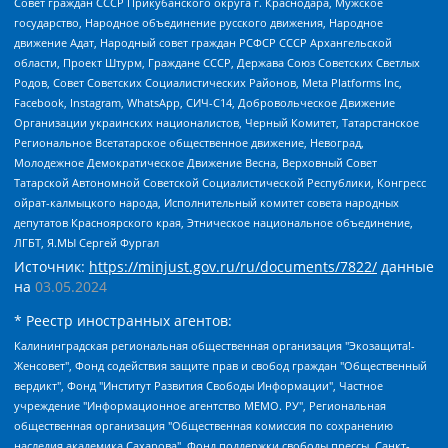
Совет граждан СССР Прикубанского округа г. Краснодара, Мужское
государство, Народное объединение русского движения, Народное
движение Адат, Народный совет граждан РСФСР СССР Архангельской
области, Проект Штурм, Граждане СССР, Держава Союз Советских Светлых
Родов, Совет Советских Социалистических Районов, Meta Platforms Inc,
Facebook, Instagram, WhatsApp, СИЧ-С14, Добровольческое Движение
Организации украинских националистов, Черный Комитет, Татарстанское
Региональное Всетатарское общественное движение, Невоград,
Молодежное Демократическое Движение Весна, Верховный Совет
Татарской Автономной Советской Социалистической Республики, Конгресс
ойрат-калмыцкого народа, Исполнительный комитет совета народных
депутатов Красноярского края, Этническое национальное объединение,
ЛГБТ, Я.МЫ Сергей Фургал
Источник:
https://minjust.gov.ru/ru/documents/7822/
данные
на
03.05.2024
* Реестр иностранных агентов:
Калининградская региональная общественная организация "Экозащита!-Женсовет", Фонд содействия защите прав и свобод граждан "Общественный вердикт", Фонд "Институт Развития Свободы Информации", Частное учреждение "Информационное агентство МЕМО. РУ", Региональная общественная организация "Общественная комиссия по сохранению наследия академика Сахарова", Фонд поддержки свободы прессы, Санкт-Петербургская общественная правозащитная организация "Гражданский контроль", Межрегиональная общественная организация "Информационно-просветительский центр "Мемориал", Региональный Фонд "Центр Защиты Прав Средств Массовой Информации", с 05.12.2023 Фонд "Центр Защиты Прав Средств массовой информации", Региональная общественная благотворительная организация помощи беженцам и мигрантам "Гражданское содействие", Негосударственное образовательное учреждение дополнительного профессионального образования (повышение квалификации) специалистов "АКАДЕМИЯ ПО ПРАВАМ ЧЕЛОВЕКА", Свердловская региональная общественная организация "Сутяжник", Автономная некоммерческая организация "Центр независимых социологических исследований", Союз общественных объединений "Российский исследовательский центр по правам человека", Региональное общественное учреждение научно-информационный центр "МЕМОРИАЛ", Некоммерческая организация "Фонд защиты гласности", Автономная некоммерческая организация "Институт прав человека", Городская общественная организация "Екатеринбургское общество "МЕМОРИАЛ", Городская общественная организация "Рязанское историко-просветительское и правозащитное общество "Мемориал" (Рязанский Мемориал), Челябинский региональный орган общественной самодеятельности – женское общественное объединение "Женщины Евразии", Челябинский региональный орган общественной самодеятельности "Уральская правозащитная группа", Фонд содействия защите здоровья и социальной справедливости имени Андрея Рылькова, Автономная Некоммерческая Организация "Аналитический Центр Юрия Левады", Автономная некоммерческая организация социальной поддержки населения "Проект Апрель", Региональная общественная организация помощи женщинам и детям, находящимся в кризисной ситуации "Информационно-методический центр "Анна", Фонд содействия развитию массовых коммуникаций и правовому просвещению "Так-так-Так", Фонд содействия устойчивому развитию "Серебряная тайга", Свердловский региональный общественный фонд социальных проектов "Новое время", "Idel.Реалии", Кавказ.Реалии, Крым.Реалии, Телеканал Настоящее Время, Татаро-башкирская служба Радио Свобода (Azatliq Radiosi), Радио Свободная Европа/Радио Свобода (PCE/PC), "Сибирь.Реалии", "Фактограф", Благотворительный фонд помощи осужденным и их семьям, Автономная некоммерческая организация "Институт глобализации и социальных движений", Фонд "В защиту прав заключенных", Частное учреждение "Центр поддержки и содействия развитию средств массовой информации", Пензенский региональный общественный благотворительный фонд "Гражданский союз", "Север.Реалии", Некоммерческая организация Фонд "Правовая инициатива", Общество с ограниченной ответственностью "Радио Свободная Европа/Радио Свобода", Чешское информационное агентство "MEDIUM-ORIENT", Красноярская региональная общественная организация "Мы против СПИДа", Камалягин Денис Николаевич, Маркелов Сергей Евгеньевич, Пономарев Лев Александрович, Савицкая Людмила Алексеевна, Автономная некоммерческая организация "Центр по работе с проблемой насилия "НАСИЛИЮ.НЕТ", Межрегиональный профессиональный союз работников здравоохранения "Альянс врачей", Юридическое лицо, зарегистрированное в Латвийской Республике, SIA "Medusa Project" (регистрационный номер 40103797863, дата регистрации 10.06.2014), Некоммерческая организация "Фонд по борьбе с коррупцией", Автономная некоммерческая организация "Институт права и публичной политики", Баданин Роман Сергеевич, Гликин Максим Александрович, Железнова Мария Михайловна, Лукьянова Юлия Сергеевна, Маетная Елизавета Витальевна, Маняхин Петр Борисович, Чуракова Ольга Владимировна, Ярош Юлия Петровна, Юридическое лицо "The Insider SIA", зарегистрированное в Риге, Латвийская Республика (дата регистрации 26.06.2015), являющееся администратором доменного имени интернет-издания "The Insider SIA", https://theins.ru, Постернак Алексей Евгеньевич, Рубин Михаил Аркадьевич, Анин Роман Александрович, Юридическое лицо Istories fonds, зарегистрированное в Латвийской Республике (регистрационный номер 50008295751, дата регистрации 24.02.2020), Великовский Дмитрий Александрович, Долинина Ирина Николаевна, Мароховская Алеся Алексеевна, Шлейнов Роман Юрьевич, Шмагун Олеся Валентиновна, Общество с ограниченной ответственностью "Альтаир 2021", Общество с ограниченной ответственностью "Вега 2021", Общество с ограниченной ответственностью "Главный редактор 2021", Общество с ограниченной ответственностью "Ромашки монолит", Важенков Артем Валерьевич, Ивановская областная общественная организация "Центр гендерных исследований", Гурман Юрий Альбертович, Медиапроект "ОВД-Инфо", Егоров Владимир Владимирович, Жилинский Владимир Александрович, Общество с ограниченной ответственностью "ЗП", Иванова София Юрьевна, Карезина Инна Павловна, Кильтау Екатерина Викторовна, Петров Алексей Викторович, Пискунов Сергей Евгеньевич, Смирнов Сергей Сергеевич, Тихонов Михаил Сергеевич, Общество с ограниченной ответственностью "ЖУРНАЛИСТ-ИНОСТРАННЫЙ АГЕНТ", Арапова Галина Юрьевна, Вольтская Татьяна Анатольевна, Американская компания "Mason G.E.S. Anonymous Foundation" (США), являющаяся владельцем интернет-издания https://mnews.world/, Компания "Stichting Bellingcat", зарегистрированная в Нидерландах (дата регистрации 11.07.2018), Захаров Андрей Вячеславович, Клепиковская Екатерина Дмитриевна, Общество с ограниченной ответственностью "МЕМО", Перл Роман Александрович, Симонов Евгений Алексеевич, Соловьева Елена Анатольевна, Сотников Даниил Владимирович, Сурначева Елизавета Дмитриевна, Автономная некоммерческая организация по защите прав человека и информированию населения "Якутия – Наше Мнение", Общество с ограниченной ответственностью "Москоу диджитал медиа", с 26.01.2023 Общество с ограниченной ответственностью "Чайка Белые сады", Ветошкина Валерия Валерьевна, Заговора Максим Александрович, Межрегиональное общественное движение "Российская ЛГБТ - сеть", Оленичев Максим Владимирович, Павлов Иван Юрьевич, Скворцова Елена Сергеевна, Общество с ограниченной ответственностью "Как бы инагент", Кочетков Игорь Викторович, Общество с ограниченной ответственностью "Честные выборы", Еланчик Олег Александрович, Общество с ограниченной ответственностью "Нобелевский призыв", Гималова Регина Эмилевна, Григорьев Андрей Валерьевич, Григорьева Алина Александровна, Ассоциация по содействию защите прав призывников, альтернативнослужащих и военнослужащих "Правозащитная группа "Гражданин.Армия.Право", Хисамова Регина Фаритовна, Автономная некоммерческая организация по реализации социально-правовых программ "Лилит", Дальневосточное общественное движение "Маяк", Санкт-Петербургская ЛГБТ-инициативная группа "Выход", Инициативная группа ЛГБТ+ "Реверс", Алексеев Андрей Викторович, Бекбулатова Таисия Львовна, Беляев Иван Михайлович, Владыкина Елена Сергеевна, Гельман Марат Александрович, Никульшина Вероника Юрьевна, Толоконникова Надежда Андреевна, Шендерович Виктор Анатольевич, Общество с ограниченной ответственностью "Данное сообщение", Общество с ограниченной ответственностью Издательский дом "Новая глава", Айнбиндер Александра Александровна, Московский комьюнити-центр для ЛГБТ+инициатив, Благотворительный фонд развития филантропии, Deutsche Welle (Германия, Kurt-Schumacher-Strasse 3, 53113 Bonn), Борзунова Мария Михайловна, Воробьев Виктор Викторович, Голубева Анна Львовна, Константинова Алла Михайловна, Малкова Ирина Владимировна, Мурадов Мурад Абдулгалимович, Осетинская Елизавета Николаевна, Понасенков Евгений Николаевич, Ганапольский Матвей Юрьевич, Киселев Евгений Алексеевич, Борухович Ирина Григорьевна, Дремин Иван Тимофеевич, Дубровский Дмитрий Викторович, Красноярская региональная общественная организация поддержки и развития альтернативных образовательных технологий и межкультурных коммуникаций "ИНТЕРРА", Маяковская Екатерина Алексеевна, Фейгин Марк Захарович, Филимонов Андрей Викторович, Дзугкоева Регина Николаевна, Доброхотов Роман Александрович, Дудь Юрий Александрович, Елкин Сергей Владимирович, Кругликов Кирилл Игоревич, Сабунаева Мария Леонидовна, Семенов Алексей Владимирович, Шаинян Карен Багратович, Шульман Екатерина Михайловна, Асафьев Артур Валерьевич, Вахштайн Виктор Семенович, Венедиктов Алексей Алексеевич, Лушникова Екатерина Евгеньевна, Волков Леонид Михайлович, Невзоров Александр Глебович, Пархоменко Сергей Борисович, Сироткин Ярослав Николаевич, Кара-Мурза Владимир Владимирович, Баранова Наталья Владимировна, Гозман Леонид Яковлевич, Кагарлицкий Борис Юльевич, Климарев Михаил Валерьевич, Милов Владимир Станиславович, Автономная некоммерческая организация Краснодарский центр современного искусства "Типография", Моргенштерн Алишер Тагирович, Соболь Любовь Эдуардовна, Общество с ограниченной ответственностью "ЛИЗА НОРМ", Каспаров Гарри Кимович, Ходорковский Михаил Борисович, Общество с ограниченной ответственностью "Апрельские тезисы", Данилович Ирина Брониславовна, Кашин Олег Владимирович, Петров Николай Владимирович, Пивоваров Алексей Владимирович, Соколов Михаил Владимирович, Цветкова Юлия Владимировна, Чичваркин Евгений Александрович, Комитет против пыток/Команда против пыток, Общество с ограниченной ответственностью "Первый научный", Общество с ограниченной ответственностью "Вертолет и ко", Белоцерковская Вероника Борисовна, Кац Максим Евгеньевич, Лазарева Татьяна Юрьевна, Шаведдинов Руслан Табризович, Яшин Илья Валерьевич, Общество с ограниченной ответственностью "Иноагент ААВ", Алешковский Дмитрий Петрович, Альбац Евгения Марковна, Быков Дмитрий Львович, Галямина Юлия Евгеньевна, Лойко Сергей Леонидович, Мартынов Кирилл Константинович, Медведев Сергей Александрович, Крашенинников Федор Геннадиевич, Гордеева Катерина Вл