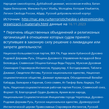
Народная самооборона, Дуббайский джамаат, московская ячейка, Батал-
Хаджи Белхороев, Маньяки Культ Убийц, Молодёжь Которая Улыбается,
Легион Свобода России, Айдар, Русский добровольческий корпус
Источник:
http://nac.gov.ru/terroristicheskie-i-ekstremistskie-
organizacii-i-materialy.html
данные на
16.11.2023
* Перечень общественных объединений и религиозных
организаций в отношении которых судом принято
вступившее в законную силу решение о ликвидации или
запрете деятельности:
Национал-большевистская партия, ВЕК РА, Рада земли Кубанской Духовно
Родовой Державы Русь, Община Духовного Управления Асгардской Веси
Беловодья, Славянская Община Капища Веды Перуна, Мужская Духовная
Семинария Староверов-Инглингов, Нурджулар, К Богодержавию, Таблиги
Джамаат, Свидетели Иеговы, Русское национальное единство, Национал-
социалистическое общество, Джамаат мувахидов, Объединенный Вилайат
Кабарды, Балкарии и Карачая, Союз славян, Ат-Такфир Валь-Хиджра, Пит
Буль, Национал-социалистическая рабочая партия России, Славянский союз,
Формат-18, Благородный Орден Дьявола, Армия воли народа,
Национальная Социалистическая Инициатива города Череповца, Духовно-
Родовая Держава Русь, Русское национальное единство, Древнерусской
Инглистической церкви Православных Староверов-Инглингов, Русский