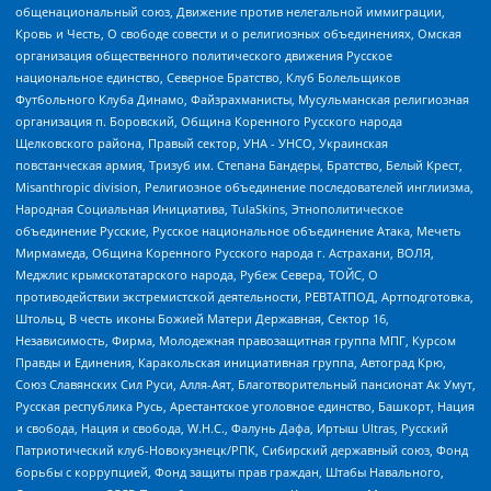
общенациональный союз, Движение против нелегальной иммиграции,
Кровь и Честь, О свободе совести и о религиозных объединениях, Омская
организация общественного политического движения Русское
национальное единство, Северное Братство, Клуб Болельщиков
Футбольного Клуба Динамо, Файзрахманисты, Мусульманская религиозная
организация п. Боровский, Община Коренного Русского народа
Щелковского района, Правый сектор, УНА - УНСО, Украинская
повстанческая армия, Тризуб им. Степана Бандеры, Братство, Белый Крест,
Misanthropic division, Религиозное объединение последователей инглиизма,
Народная Социальная Инициатива, TulaSkins, Этнополитическое
объединение Русские, Русское национальное объединение Атака, Мечеть
Мирмамеда, Община Коренного Русского народа г. Астрахани, ВОЛЯ,
Меджлис крымскотатарского народа, Рубеж Севера, ТОЙС, О
противодействии экстремистской деятельности, РЕВТАТПОД, Артподготовка,
Штольц, В честь иконы Божией Матери Державная, Сектор 16,
Независимость, Фирма, Молодежная правозащитная группа МПГ, Курсом
Правды и Единения, Каракольская инициативная группа, Автоград Крю,
Союз Славянских Сил Руси, Алля-Аят, Благотворительный пансионат Ак Умут,
Русская республика Русь, Арестантское уголовное единство, Башкорт, Нация
и свобода, Нация и свобода, W.H.С., Фалунь Дафа, Иртыш Ultras, Русский
Патриотический клуб-Новокузнецк/РПК, Сибирский державный союз, Фонд
борьбы с коррупцией, Фонд защиты прав граждан, Штабы Навального,