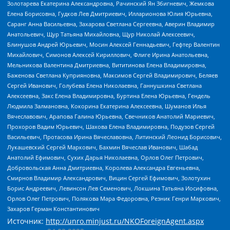
Золотарева Екатерина Александровна, Рачинский Ян Збигневич, Жемкова
Елена Борисовна, Гудков Лев Дмитриевич, Илларионова Юлия Юрьевна,
Саранг Анна Васильевна, Захарова Светлана Сергеевна, Аверин Владимир
Анатольевич, Щур Татьяна Михайловна, Щур Николай Алексеевич,
Блинушов Андрей Юрьевич, Мосин Алексей Геннадьевич, Гефтер Валентин
Михайлович, Симонов Алексей Кириллович, Флиге Ирина Анатольевна,
Мельникова Валентина Дмитриевна, Вититинова Елена Владимировна,
Баженова Светлана Куприяновна, Максимов Сергей Владимирович, Беляев
Сергей Иванович, Голубева Елена Николаевна, Ганнушкина Светлана
Алексеевна, Закс Елена Владимировна, Буртина Елена Юрьевна, Гендель
Людмила Залмановна, Кокорина Екатерина Алексеевна, Шуманов Илья
Вячеславович, Арапова Галина Юрьевна, Свечников Анатолий Мариевич,
Прохоров Вадим Юрьевич, Шахова Елена Владимировна, Подузов Сергей
Васильевич, Протасова Ирина Вячеславовна, Литинский Леонид Борисович,
Лукашевский Сергей Маркович, Бахмин Вячеслав Иванович, Шабад
Анатолий Ефимович, Сухих Дарья Николаевна, Орлов Олег Петрович,
Добровольская Анна Дмитриевна, Королева Александра Евгеньевна,
Смирнов Владимир Александрович, Вицин Сергей Ефимович, Золотухин
Борис Андреевич, Левинсон Лев Семенович, Локшина Татьяна Иосифовна,
Орлов Олег Петрович, Полякова Мара Федоровна, Резник Генри Маркович,
Захаров Герман Константинович
Источник:
http://unro.minjust.ru/NKOForeignAgent.aspx