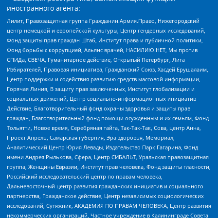
иностранного агента:
Лилит, Правозащитная группа Гражданин.Армия.Право, Нижегородский
центр немецкой и европейской культуры, Центр гендерных исследований,
Фонд защиты прав граждан Штаб, Институт права и публичной политики,
Фонд борьбы с коррупцией, Альянс врачей, НАСИЛИЮ.НЕТ, Мы против
СПИДа, СВЕЧА, Гуманитарное действие, Открытый Петербург, Лига
Избирателей, Правовая инициатива, Гражданский Союз, Хасдей Ерушалаим,
Центр поддержки и содействия развитию средств массовой информации,
Горячая Линия, В защиту прав заключенных, Институт глобализации и
социальных движений, Центр социально-информационных инициатив
Действие, Благотворительный фонд охраны здоровья и защиты прав
граждан, Благотворительный фонд помощи осужденным и их семьям, Фонд
Тольятти, Новое время, Серебряная тайга, Так-Так-Так, Сова, центр Анна,
Проект Апрель, Самарская губерния, Эра здоровья, Мемориал,
Аналитический Центр Юрия Левады, Издательство Парк Гагарина, Фонд
имени Андрея Рылькова, Сфера, Центр СИБАЛЬТ, Уральская правозащитная
группа, Женщины Евразии, Институт прав человека, Фонд защиты гласности,
Российский исследовательский центр по правам человека,
Дальневосточный центр развития гражданских инициатив и социального
партнерства, Гражданское действие, Центр независимых социологических
исследований, Сутяжник, АКАДЕМИЯ ПО ПРАВАМ ЧЕЛОВЕКА, Центр развития
некоммерческих организаций, Частное учреждение в Калининграде Совета