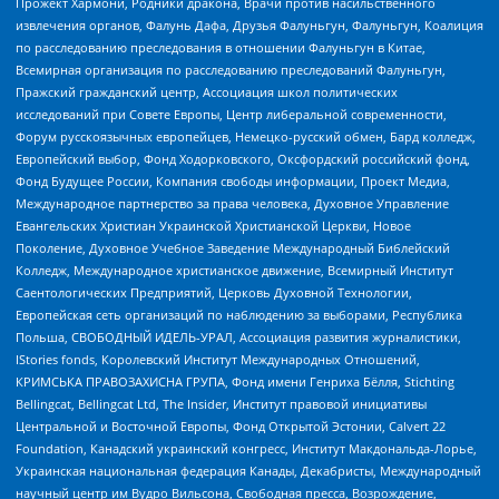
Прожект Хармони, Родники дракона, Врачи против насильственного
извлечения органов, Фалунь Дафа, Друзья Фалуньгун, Фалуньгун, Коалиция
по расследованию преследования в отношении Фалуньгун в Китае,
Всемирная организация по расследованию преследований Фалуньгун,
Пражский гражданский центр, Ассоциация школ политических
исследований при Совете Европы, Центр либеральной современности,
Форум русскоязычных европейцев, Немецко-русский обмен, Бард колледж,
Европейский выбор, Фонд Ходорковского, Оксфордский российский фонд,
Фонд Будущее России, Компания свободы информации, Проект Медиа,
Международное партнерство за права человека, Духовное Управление
Евангельских Христиан Украинской Христианской Церкви, Новое
Поколение, Духовное Учебное Заведение Международный Библейский
Колледж, Международное христианское движение, Всемирный Институт
Саентологических Предприятий, Церковь Духовной Технологии,
Европейская сеть организаций по наблюдению за выборами, Республика
Польша, СВОБОДНЫЙ ИДЕЛЬ-УРАЛ, Ассоциация развития журналистики,
IStories fonds, Королевский Институт Международных Отношений,
КРИМСЬКА ПРАВОЗАХИСНА ГРУПА, Фонд имени Генриха Бёлля, Stichting
Bellingcat, Bellingcat Ltd, The Insider, Институт правовой инициативы
Центральной и Восточной Европы, Фонд Открытой Эстонии, Calvert 22
Foundation, Канадский украинский конгресс, Институт Макдональда-Лорье,
Украинская национальная федерация Канады, Декабристы, Международный
научный центр им Вудро Вильсона, Свободная пресса, Возрождение,