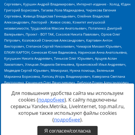
Для повышения удобства сайта мы используем
cookies (
подробнее
). К сайту подключены
сервисы Yandex.Metrika, LiveInternet, top.mail.ru,
Источник:
https://minjust.gov.ru/uploaded/files/reestr-
которые также используют файлы cookies
inostrannyih-agentov-22-03-2024.pdf
данные на
22.03.2024
(
подробнее
).
Я согласен/согласна