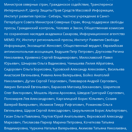
Министров северных стран, Гражданское содействие, Трансперенси
Интернешнл-Р, Центр Защиты Прав Средств Массовой Информации,
Институт развития прессы - Сибирь, Частное учреждение в Санкт-
Петербурге Совета Министров Северных Стран, Фонд поддержки свободы
прессы, Гражданский контроль, Человек и Закон, Общественная комиссия
по сохранению наследия академика Сахарова, Информационное агентство
МЕМО. РУ, Институт региональной прессы, Институт Развития Свободы
Информации, Экозащита!-Женсовет, Общественный вердикт, Евразийская
антимонопольная ассоциация, Бедушев Петр Петрович, Дзугкоева Регина
Николаевна, Кривенко Сергей Владимирович, Милославский Павел
Юрьевич, Шнырова Ольга Вадимовна, Чанышева Лилия Айратовна,
Сидорович Ольга Борисовна, Туровский Александр Алексеевич, Васильева
Анастасия Евгеньевна, Ривина Анна Валерьевна, Бойко Анатолий
Николаевич, Дугин Сергей Георгиевич, Пивоваров Андрей Сергеевич,
Аверин Виталий Евгеньевич, Барахоев Магомед Бекханович, Шарипков
Олег Викторович, Мошель Ирина Ароновна, Шведов Григорий Сергеевич,
Пономарев Лев Александрович, Каргалицкий Борис Юльевич, Созаев
Валерий Валерьевич, Исламов Тимур Рифгатович, Романова Ольга
Евгеньевна, Щаров Сергей Алексадрович, Цирульников Борис Альбертович,
Гасан Ольга Павловна, Паутов Юрий Анатольевич, Верховский Александр
Маркович, Пислакова-Паркер Марина Петровна, Кочеткова Татьяна
Владимировна, Чуркина Наталья Валерьевна, Акимова Татьяна Николаевна,