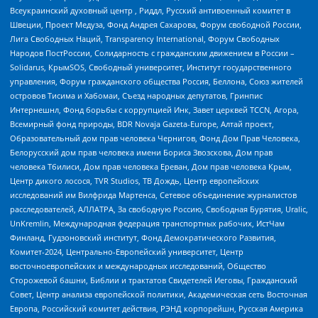
Всеукраинский духовный центр , Риддл, Русский антивоенный комитет в
Швеции, Проект Медуза, Фонд Андрея Сахарова, Форум свободной России,
Лига Свободных Наций, Transparеncy International, Форум Свободных
Народов ПостРоссии, Солидарность с гражданским движением в России –
Solidarus, КрымSOS, Свободный университет, Институт государственного
управления, Форум гражданского общества Россия, Беллона, Союз жителей
островов Тисима и Хабомаи, Съезд народных депутатов, Гринпис
Интернешнл, Фонд борьбы с коррупцией Инк, Завет церквей TCCN, Агора,
Всемирный фонд природы, BDR Novaja Gazeta-Europe, Алтай проект,
Образовательный дом прав человека Чернигов, Фонд Дом Прав Человека,
Белорусский дом прав человека имени Бориса Звозскова, Дом прав
человека Тбилиси, Дом прав человека Ереван, Дом прав человека Крым,
Центр дикого лосося, TVR Studios, ТВ Дождь, Центр европейских
исследований им Вилфрида Мартенса, Сетевое объединение журналистов
расследователей, АЛЛАТРА, За свободную Россию, Свободная Бурятия, Uralic,
UnKremlin, Международная федерация транспортных рабочих, ИстЧам
Финланд, Гудзоновский институт, Фонд Демократического Развития,
Комитет-2024, Центрально-Европейский университет, Центр
восточноевропейских и международных исследований, Общество
Сторожевой башни, Библии и трактатов Свидетелей Иеговы, Гражданский
Совет, Центр анализа европейской политики, Академическая сеть Восточная
Европа, Российский комитет действия, РЭНД корпорейшн, Русская Америка