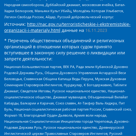
Народная самооборона, Дуббайский джамаат, московская ячейка, Батал-
Хаджи Белхороев, Маньяки Культ Убийц, Молодёжь Которая Улыбается,
Легион Свобода России, Айдар, Русский добровольческий корпус
Источник:
http://nac.gov.ru/terroristicheskie-i-ekstremistskie-
organizacii-i-materialy.html
данные на
16.11.2023
* Перечень общественных объединений и религиозных
организаций в отношении которых судом принято
вступившее в законную силу решение о ликвидации или
запрете деятельности:
Национал-большевистская партия, ВЕК РА, Рада земли Кубанской Духовно
Родовой Державы Русь, Община Духовного Управления Асгардской Веси
Беловодья, Славянская Община Капища Веды Перуна, Мужская Духовная
Семинария Староверов-Инглингов, Нурджулар, К Богодержавию, Таблиги
Джамаат, Свидетели Иеговы, Русское национальное единство, Национал-
социалистическое общество, Джамаат мувахидов, Объединенный Вилайат
Кабарды, Балкарии и Карачая, Союз славян, Ат-Такфир Валь-Хиджра, Пит
Буль, Национал-социалистическая рабочая партия России, Славянский союз,
Формат-18, Благородный Орден Дьявола, Армия воли народа,
Национальная Социалистическая Инициатива города Череповца, Духовно-
Родовая Держава Русь, Русское национальное единство, Древнерусской
Инглистической церкви Православных Староверов-Инглингов, Русский