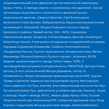
общенациональный союз, Движение против нелегальной иммиграции,
Кровь и Честь, О свободе совести и о религиозных объединениях, Омская
организация общественного политического движения Русское
национальное единство, Северное Братство, Клуб Болельщиков
Футбольного Клуба Динамо, Файзрахманисты, Мусульманская религиозная
организация п. Боровский, Община Коренного Русского народа
Щелковского района, Правый сектор, УНА - УНСО, Украинская
повстанческая армия, Тризуб им. Степана Бандеры, Братство, Белый Крест,
Misanthropic division, Религиозное объединение последователей инглиизма,
Народная Социальная Инициатива, TulaSkins, Этнополитическое
объединение Русские, Русское национальное объединение Атака, Мечеть
Мирмамеда, Община Коренного Русского народа г. Астрахани, ВОЛЯ,
Меджлис крымскотатарского народа, Рубеж Севера, ТОЙС, О
противодействии экстремистской деятельности, РЕВТАТПОД, Артподготовка,
Штольц, В честь иконы Божией Матери Державная, Сектор 16,
Независимость, Фирма, Молодежная правозащитная группа МПГ, Курсом
Правды и Единения, Каракольская инициативная группа, Автоград Крю,
Союз Славянских Сил Руси, Алля-Аят, Благотворительный пансионат Ак Умут,
Русская республика Русь, Арестантское уголовное единство, Башкорт, Нация
и свобода, Нация и свобода, W.H.С., Фалунь Дафа, Иртыш Ultras, Русский
Патриотический клуб-Новокузнецк/РПК, Сибирский державный союз, Фонд
борьбы с коррупцией, Фонд защиты прав граждан, Штабы Навального,