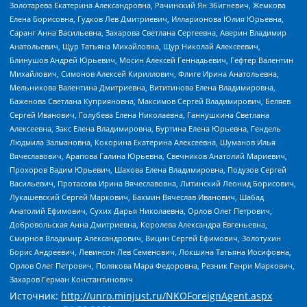
Золотарева Екатерина Александровна, Рачинский Ян Збигневич, Жемкова
Елена Борисовна, Гудков Лев Дмитриевич, Илларионова Юлия Юрьевна,
Саранг Анна Васильевна, Захарова Светлана Сергеевна, Аверин Владимир
Анатольевич, Щур Татьяна Михайловна, Щур Николай Алексеевич,
Блинушов Андрей Юрьевич, Мосин Алексей Геннадьевич, Гефтер Валентин
Михайлович, Симонов Алексей Кириллович, Флиге Ирина Анатольевна,
Мельникова Валентина Дмитриевна, Вититинова Елена Владимировна,
Баженова Светлана Куприяновна, Максимов Сергей Владимирович, Беляев
Сергей Иванович, Голубева Елена Николаевна, Ганнушкина Светлана
Алексеевна, Закс Елена Владимировна, Буртина Елена Юрьевна, Гендель
Людмила Залмановна, Кокорина Екатерина Алексеевна, Шуманов Илья
Вячеславович, Арапова Галина Юрьевна, Свечников Анатолий Мариевич,
Прохоров Вадим Юрьевич, Шахова Елена Владимировна, Подузов Сергей
Васильевич, Протасова Ирина Вячеславовна, Литинский Леонид Борисович,
Лукашевский Сергей Маркович, Бахмин Вячеслав Иванович, Шабад
Анатолий Ефимович, Сухих Дарья Николаевна, Орлов Олег Петрович,
Добровольская Анна Дмитриевна, Королева Александра Евгеньевна,
Смирнов Владимир Александрович, Вицин Сергей Ефимович, Золотухин
Борис Андреевич, Левинсон Лев Семенович, Локшина Татьяна Иосифовна,
Орлов Олег Петрович, Полякова Мара Федоровна, Резник Генри Маркович,
Захаров Герман Константинович
Источник:
http://unro.minjust.ru/NKOForeignAgent.aspx