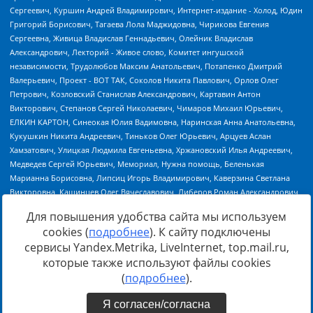
Для повышения удобства сайта мы используем
cookies (
подробнее
). К сайту подключены
сервисы Yandex.Metrika, LiveInternet, top.mail.ru,
Источник:
https://minjust.gov.ru/uploaded/files/reestr-
которые также используют файлы cookies
inostrannyih-agentov-22-03-2024.pdf
данные на
22.03.2024
(
подробнее
).
Я согласен/согласна