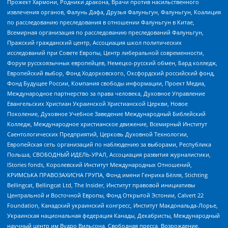
Прожект Хармони, Родники дракона, Врачи против насильственного
извлечения органов, Фалунь Дафа, Друзья Фалуньгун, Фалуньгун, Коалиция
по расследованию преследования в отношении Фалуньгун в Китае,
Всемирная организация по расследованию преследований Фалуньгун,
Пражский гражданский центр, Ассоциация школ политических
исследований при Совете Европы, Центр либеральной современности,
Форум русскоязычных европейцев, Немецко-русский обмен, Бард колледж,
Европейский выбор, Фонд Ходорковского, Оксфордский российский фонд,
Фонд Будущее России, Компания свободы информации, Проект Медиа,
Международное партнерство за права человека, Духовное Управление
Евангельских Христиан Украинской Христианской Церкви, Новое
Поколение, Духовное Учебное Заведение Международный Библейский
Колледж, Международное христианское движение, Всемирный Институт
Саентологических Предприятий, Церковь Духовной Технологии,
Европейская сеть организаций по наблюдению за выборами, Республика
Польша, СВОБОДНЫЙ ИДЕЛЬ-УРАЛ, Ассоциация развития журналистики,
IStories fonds, Королевский Институт Международных Отношений,
КРИМСЬКА ПРАВОЗАХИСНА ГРУПА, Фонд имени Генриха Бёлля, Stichting
Bellingcat, Bellingcat Ltd, The Insider, Институт правовой инициативы
Центральной и Восточной Европы, Фонд Открытой Эстонии, Calvert 22
Foundation, Канадский украинский конгресс, Институт Макдональда-Лорье,
Украинская национальная федерация Канады, Декабристы, Международный
научный центр им Вудро Вильсона, Свободная пресса, Возрождение,