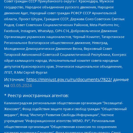
Совет граждан СССР Прикубанского округа г. Краснодара, Мужское
государство, Народное объединение русского движения, Народное
движение Адат, Народный совет граждан РСФСР СССР Архангельской
области, Проект Штурм, Граждане СССР, Держава Союз Советских Светлых
Родов, Совет Советских Социалистических Районов, Meta Platforms Inc,
Facebook, Instagram, WhatsApp, СИЧ-С14, Добровольческое Движение
Организации украинских националистов, Черный Комитет, Татарстанское
Региональное Всетатарское общественное движение, Невоград,
Молодежное Демократическое Движение Весна, Верховный Совет
Татарской Автономной Советской Социалистической Республики, Конгресс
ойрат-калмыцкого народа, Исполнительный комитет совета народных
депутатов Красноярского края, Этническое национальное объединение,
ЛГБТ, Я.МЫ Сергей Фургал
Источник:
https://minjust.gov.ru/ru/documents/7822/
данные
на
03.05.2024
* Реестр иностранных агентов:
Калининградская региональная общественная организация "Экозащита!-Женсовет", Фонд содействия защите прав и свобод граждан "Общественный вердикт", Фонд "Институт Развития Свободы Информации", Частное учреждение "Информационное агентство МЕМО. РУ", Региональная общественная организация "Общественная комиссия по сохранению наследия академика Сахарова", Фонд поддержки свободы прессы, Санкт-Петербургская общественная правозащитная организация "Гражданский контроль", Межрегиональная общественная организация "Информационно-просветительский центр "Мемориал", Региональный Фонд "Центр Защиты Прав Средств Массовой Информации", с 05.12.2023 Фонд "Центр Защиты Прав Средств массовой информации", Региональная общественная благотворительная организация помощи беженцам и мигрантам "Гражданское содействие", Негосударственное образовательное учреждение дополнительного профессионального образования (повышение квалификации) специалистов "АКАДЕМИЯ ПО ПРАВАМ ЧЕЛОВЕКА", Свердловская региональная общественная организация "Сутяжник", Автономная некоммерческая организация "Центр независимых социологических исследований", Союз общественных объединений "Российский исследовательский центр по правам человека", Региональное общественное учреждение научно-информационный центр "МЕМОРИАЛ", Некоммерческая организация "Фонд защиты гласности", Автономная некоммерческая организация "Институт прав человека", Городская общественная организация "Екатеринбургское общество "МЕМОРИАЛ", Городская общественная организация "Рязанское историко-просветительское и правозащитное общество "Мемориал" (Рязанский Мемориал), Челябинский региональный орган общественной самодеятельности – женское общественное объединение "Женщины Евразии", Челябинский региональный орган общественной самодеятельности "Уральская правозащитная группа", Фонд содействия защите здоровья и социальной справедливости имени Андрея Рылькова, Автономная Некоммерческая Организация "Аналитический Центр Юрия Левады", Автономная некоммерческая организация социальной поддержки населения "Проект Апрель", Региональная общественная организация помощи женщинам и детям, находящимся в кризисной ситуации "Информационно-методический центр "Анна", Фонд содействия развитию массовых коммуникаций и правовому просвещению "Так-так-Так", Фонд содействия устойчивому развитию "Серебряная тайга", Свердловский региональный общественный фонд социальных проектов "Новое время", "Idel.Реалии", Кавказ.Реалии, Крым.Реалии, Телеканал Настоящее Время, Татаро-башкирская служба Радио Свобода (Azatliq Radiosi), Радио Свободная Европа/Радио Свобода (PCE/PC), "Сибирь.Реалии", "Фактограф", Благотворительный фонд помощи осужденным и их семьям, Автономная некоммерческая организация "Институт глобализации и социальных движений", Фонд "В защиту прав заключенных", Частное учреждение "Центр поддержки и содействия развитию средств массовой информации", Пензенский региональный общественный благотворительный фонд "Гражданский союз", "Север.Реалии", Некоммерческая организация Фонд "Правовая инициатива", Общество с ограниченной ответственностью "Радио Свободная Европа/Радио Свобода", Чешское информационное агентство "MEDIUM-ORIENT", Красноярская региональная общественная организация "Мы против СПИДа", Камалягин Денис Николаевич, Маркелов Сергей Евгеньевич, Пономарев Лев Александрович, Савицкая Людмила Алексеевна, Автономная некоммерческая организация "Центр по работе с проблемой насилия "НАСИЛИЮ.НЕТ", Межрегиональный профессиональный союз работников здравоохранения "Альянс врачей", Юридическое лицо, зарегистрированное в Латвийской Республике, SIA "Medusa Project" (регистрационный номер 40103797863, дата регистрации 10.06.2014), Некоммерческая организация "Фонд по борьбе с коррупцией", Автономная некоммерческая организация "Институт права и публичной политики", Баданин Роман Сергеевич, Гликин Максим Александрович, Железнова Мария Михайловна, Лукьянова Юлия Сергеевна, Маетная Елизавета Витальевна, Маняхин Петр Борисович, Чуракова Ольга Владимировна, Ярош Юлия Петровна, Юридическое лицо "The Insider SIA", зарегистрированное в Риге, Латвийская Республика (дата регистрации 26.06.2015), являющееся администратором доменного имени интернет-издания "The Insider SIA", https://theins.ru, Постернак Алексей Евгеньевич, Рубин Михаил Аркадьевич, Анин Роман Александрович, Юридическое лицо Istories fonds, зарегистрированное в Латвийской Республике (регистрационный номер 50008295751, дата регистрации 24.02.2020), Великовский Дмитрий Александрович, Долинина Ирина Николаевна, Мароховская Алеся Алексеевна, Шлейнов Роман Юрьевич, Шмагун Олеся Валентиновна, Общество с ограниченной ответственностью "Альтаир 2021", Общество с ограниченной ответственностью "Вега 2021", Общество с ограниченной ответственностью "Главный редактор 2021", Общество с ограниченной ответственностью "Ромашки монолит", Важенков Артем Валерьевич, Ивановская областная общественная организация "Центр гендерных исследований", Гурман Юрий Альбертович, Медиапроект "ОВД-Инфо", Егоров Владимир Владимирович, Жилинский Владимир Александрович, Общество с ограниченной ответственностью "ЗП", Иванова София Юрьевна, Карезина Инна Павловна, Кильтау Екатерина Викторовна, Петров Алексей Викторович, Пискунов Сергей Евгеньевич, Смирнов Сергей Сергеевич, Тихонов Михаил Сергеевич, Общество с ограниченной ответственностью "ЖУРНАЛИСТ-ИНОСТРАННЫЙ АГЕНТ", Арапова Галина Юрьевна, Вольтская Татьяна Анатольевна, Американская компания "Mason G.E.S. Anonymous Foundation" (США), являющаяся владельцем интернет-издания https://mnews.world/, Компания "Stichting Bellingcat", зарегистрированная в Нидерландах (дата регистрации 11.07.2018), Захаров Андрей Вячеславович, Клепиковская Екатерина Дмитриевна, Общество с ограниченной ответственностью "МЕМО", Перл Роман Александрович, Симонов Евгений Алексеевич, Соловьева Елена Анатольевна, Сотников Даниил Владимирович, Сурначева Елизавета Дмитриевна, Автономная некоммерческая организация по защите прав человека и информированию населения "Якутия – Наше Мнение", Общество с ограниченной ответственностью "Москоу диджитал медиа", с 26.01.2023 Общество с ограниченной ответственностью "Чайка Белые сады", Ветошкина Валерия Валерьевна, Заговора Максим Александрович, Межрегиональное общественное движение "Российская ЛГБТ - сеть", Оленичев Максим Владимирович, Павлов Иван Юрьевич, Скворцова Елена Сергеевна, Общество с ограниченной ответственностью "Как бы инагент", Кочетков Игорь Викторович, Общество с ограниченной ответственностью "Честные выборы", Еланчик Олег Александрович, Общество с ограниченной ответственностью "Нобелевский призыв", Гималова Регина Эмилевна, Григорьев Андрей Валерьевич, Григорьева Алина Александровна, Ассоциация по содействию защите прав призывников, альтернативнослужащих и военнослужащих "Правозащитная группа "Гражданин.Армия.Право", Хисамова Регина Фаритовна, Автономная некоммерческая организация по реализации социально-правовых программ "Лилит", Дальневосточное общественное движение "Маяк", Санкт-Петербургская ЛГБТ-инициативная группа "Выход", Инициативная группа ЛГБТ+ "Реверс", Алексеев Андрей Викторович, Бекбулатова Таисия Львовна, Беляев Иван Михайлович, Владыкина Елена Сергеевна, Гельман Марат Александрович, Никульшина Вероника Юрьевна, Толоконникова Надежда Андреевна, Шендерович Виктор Анатольевич, Общество с ограниченной ответственностью "Данное сообщение", Общество с ограниченной ответственностью Издательский дом "Новая глава", Айнбиндер Александра Александровна, Московский комьюнити-центр для ЛГБТ+инициатив, Благотворительный фонд развития филантропии, Deutsche Welle (Германия, Kurt-Schumacher-Strasse 3, 53113 Bonn), Борзунова Мария Михайловна, Воробьев Виктор Викторович, Голубева Анна Львовна, Константинова Алла Михайловна, Малкова Ирина Владимировна, Мурадов Мурад Абдулгалимович, Осетинская Елизавета Николаевна, Понасенков Евгений Николаевич, Ганапольский Матвей Юрьевич, Киселев Евгений Алексеевич, Борухович Ирина Григорьевна, Дремин Иван Тимофеевич, Дубровский Дмитрий Викторович, Красноярская региональная общественная организация поддержки и развития альтернативных образовательных технологий и межкультурных коммуникаций "ИНТЕРРА", Маяковская Екатерина Алексеевна, Фейгин Марк Захарович, Филимонов Андрей Викторович, Дзугкоева Регина Николаевна, Доброхотов Роман Александрович, Дудь Юрий Александрович, Елкин Сергей Владимирович, Кругликов Кирилл Игоревич, Сабунаева Мария Леонидовна, Семенов Алексей Владимирович, Шаинян Карен Багратович, Шульман Екатерина Михайловна, Асафьев Артур Валерьевич, Вахштайн Виктор Семенович, Венедиктов Алексей Алексеевич, Лушникова Екатерина Евгеньевна, Волков Леонид Михайлович, Невзоров Александр Глебович, Пархоменко Сергей Борисович, Сироткин Ярослав Николаевич, Кара-Мурза Владимир Владимирович, Баранова Наталья Владимировна, Гозман Леонид Яковлевич, Кагарлицкий Борис Юльевич, Климарев Михаил Валерьевич, Милов Владимир Станиславович, Автономная некоммерческая организация Краснодарский центр современного искусства "Типография", Моргенштерн Алишер Тагирович, Соболь Любовь Эдуардовна, Общество с ограниченной ответственностью "ЛИЗА НОРМ", Каспаров Гарри Кимович, Ходорковский Михаил Борисович, Общество с ограниченной ответственностью "Апрельские тезисы", Данилович Ирина Брониславовна, Кашин Олег Владимирович, Петров Николай Владимирович, Пивоваров Алексей Владимирович, Соколов Михаил Владимирович, Цветкова Юлия Владимировна, Чичваркин Евгений Александрович, Комитет против пыток/Команда против пыток, Общество с ограниченной ответственностью "Первый научный", Общество с ограниченной ответственностью "Вертолет и ко", Белоцерковская Вероника Борисовна, Кац Максим Евгеньевич, Лазарева Татьяна Юрьевна, Шаведдинов Руслан Табризович, Яшин Илья Валерьевич, Общество с ограниченной ответственностью "Иноагент ААВ", Алешковский Дмитрий Петрович, Альбац Евгения Марковна, Быков Дмитрий Львович, Галямина Юлия Евгеньевна, Лойко Сергей Леонидович, Мартынов Кирилл Константинович, Медведев Сергей Александрович, Крашенинников Федор Геннадиевич, Гордеева Катерина Вл