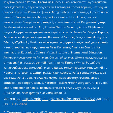
за демократию в России, Настоящая Россия, Глобальная сеть журналистов-
расследователей, Служба поддержки, Свободная Россия Берлин, Свободная
Россия Северный Рейн-Вестфалия, Фонд глобальной помощи, Антивоенный
комитет России, Russie-Libertes, La Asocicion de Rusos Libres, Союз за
возвращение Северных территорий, Крымскотатарский Ресурсный Центр,
Глобальный союз IndustriALL, Russian Election Monitor, Article 19, Мнение
медиа, Федерация анархического черного креста, Радио Свободная Европа,
Германское общество изучения Восточной Европы, Фонд имени Фридриха
Эберта, XZ gGmbH, Мобильная академия поддержки гендерной демократии
и миротворчества, Форум имени Льва Копелева, American Councils for
International Education, Cultural Vistas, Institute of International Education,
Антивоенное движение Антальи, Открытый диалог, Школа международных
отношений и государственной политики им Питера Мунка, Российско-
канадский демократический альянс, Школа международных отношений им
Нормана Патерсона, Центр Гражданских Свобод, Фонд Бориса Немцова за
Свободу, Фонд имени Фридриха Науманна за свободу, Феминистское
антивоенное сопротивление, Комитет независимости Ингушетии, Прометей,
Stop Occupation of Karelia, Вернись живым, Фридом Хаус, СОТА медиа,
Либерально-демократическая Лига Украины
Источник:
https://minjust.gov.ru/ru/documents/7756/
данные
на
13.05.2024
* Сведения реестра НКО, выполняющих функции