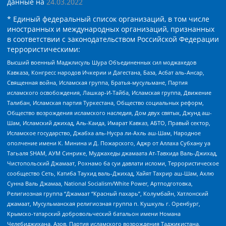
данные на
24.03.2022
* Единый федеральный список организаций, в том числе
иностранных и международных организаций, признанных
в соответствии с законодательством Российской Федерации
террористическими:
Высший военный Маджлисуль Шура Объединенных сил моджахедов
Кавказа, Конгресс народов Ичкерии и Дагестана, База, Асбат аль-Ансар,
Священная война, Исламская группа, Братья-мусульмане, Партия
исламского освобождения, Лашкар-И-Тайба, Исламская группа, Движение
Талибан, Исламская партия Туркестана, Общество социальных реформ,
Общество возрождения исламского наследия, Дом двух святых, Джунд аш-
Шам, Исламский джихад, Аль-Каида, Имарат Кавказ, АБТО, Правый сектор,
Исламское государство, Джабха аль-Нусра ли-Ахль аш-Шам, Народное
ополчение имени К. Минина и Д. Пожарского, Аджр от Аллаха Субхану уа
Тагьаля SHAM, АУМ Синрике, Муджахеды джамаата Ат-Тавхида Валь-Джихад,
Чистопольский Джамаат, Рохнамо ба суи давлати исломи, Террористическое
сообщество Сеть, Катиба Таухид валь-Джихад, Хайят Тахрир аш-Шам, Ахлю
Сунна Валь Джамаа, National Socialism/White Power, Артподготовка,
Религиозная группа “Джамаат “Красный пахарь”, Колумбайн, Хатлонский
джамаат, Мусульманская религиозная группа п. Кушкуль г. Оренбург,
Крымско-татарский добровольческий батальон имени Номана
Челебиджихана, Азов, Партия исламского возрождения Таджикистана,