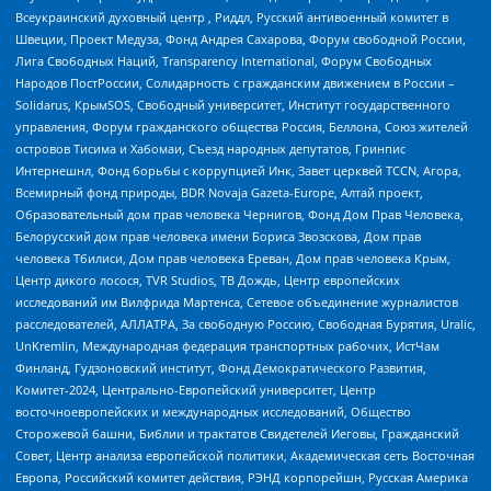
Всеукраинский духовный центр , Риддл, Русский антивоенный комитет в
Швеции, Проект Медуза, Фонд Андрея Сахарова, Форум свободной России,
Лига Свободных Наций, Transparеncy International, Форум Свободных
Народов ПостРоссии, Солидарность с гражданским движением в России –
Solidarus, КрымSOS, Свободный университет, Институт государственного
управления, Форум гражданского общества Россия, Беллона, Союз жителей
островов Тисима и Хабомаи, Съезд народных депутатов, Гринпис
Интернешнл, Фонд борьбы с коррупцией Инк, Завет церквей TCCN, Агора,
Всемирный фонд природы, BDR Novaja Gazeta-Europe, Алтай проект,
Образовательный дом прав человека Чернигов, Фонд Дом Прав Человека,
Белорусский дом прав человека имени Бориса Звозскова, Дом прав
человека Тбилиси, Дом прав человека Ереван, Дом прав человека Крым,
Центр дикого лосося, TVR Studios, ТВ Дождь, Центр европейских
исследований им Вилфрида Мартенса, Сетевое объединение журналистов
расследователей, АЛЛАТРА, За свободную Россию, Свободная Бурятия, Uralic,
UnKremlin, Международная федерация транспортных рабочих, ИстЧам
Финланд, Гудзоновский институт, Фонд Демократического Развития,
Комитет-2024, Центрально-Европейский университет, Центр
восточноевропейских и международных исследований, Общество
Сторожевой башни, Библии и трактатов Свидетелей Иеговы, Гражданский
Совет, Центр анализа европейской политики, Академическая сеть Восточная
Европа, Российский комитет действия, РЭНД корпорейшн, Русская Америка