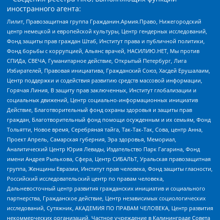
иностранного агента:
Лилит, Правозащитная группа Гражданин.Армия.Право, Нижегородский
центр немецкой и европейской культуры, Центр гендерных исследований,
Фонд защиты прав граждан Штаб, Институт права и публичной политики,
Фонд борьбы с коррупцией, Альянс врачей, НАСИЛИЮ.НЕТ, Мы против
СПИДа, СВЕЧА, Гуманитарное действие, Открытый Петербург, Лига
Избирателей, Правовая инициатива, Гражданский Союз, Хасдей Ерушалаим,
Центр поддержки и содействия развитию средств массовой информации,
Горячая Линия, В защиту прав заключенных, Институт глобализации и
социальных движений, Центр социально-информационных инициатив
Действие, Благотворительный фонд охраны здоровья и защиты прав
граждан, Благотворительный фонд помощи осужденным и их семьям, Фонд
Тольятти, Новое время, Серебряная тайга, Так-Так-Так, Сова, центр Анна,
Проект Апрель, Самарская губерния, Эра здоровья, Мемориал,
Аналитический Центр Юрия Левады, Издательство Парк Гагарина, Фонд
имени Андрея Рылькова, Сфера, Центр СИБАЛЬТ, Уральская правозащитная
группа, Женщины Евразии, Институт прав человека, Фонд защиты гласности,
Российский исследовательский центр по правам человека,
Дальневосточный центр развития гражданских инициатив и социального
партнерства, Гражданское действие, Центр независимых социологических
исследований, Сутяжник, АКАДЕМИЯ ПО ПРАВАМ ЧЕЛОВЕКА, Центр развития
некоммерческих организаций, Частное учреждение в Калининграде Совета