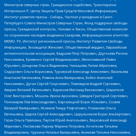
Министров северных стран, Гражданское содействие, Трансперенси
Интернешнл-Р, Центр Защиты Прав Средств Массовой Информации,
Институт развития прессы - Сибирь, Частное учреждение в Санкт-
Петербурге Совета Министров Северных Стран, Фонд поддержки свободы
прессы, Гражданский контроль, Человек и Закон, Общественная комиссия
по сохранению наследия академика Сахарова, Информационное агентство
МЕМО. РУ, Институт региональной прессы, Институт Развития Свободы
Информации, Экозащита!-Женсовет, Общественный вердикт, Евразийская
антимонопольная ассоциация, Бедушев Петр Петрович, Дзугкоева Регина
Николаевна, Кривенко Сергей Владимирович, Милославский Павел
Юрьевич, Шнырова Ольга Вадимовна, Чанышева Лилия Айратовна,
Сидорович Ольга Борисовна, Туровский Александр Алексеевич, Васильева
Анастасия Евгеньевна, Ривина Анна Валерьевна, Бойко Анатолий
Николаевич, Дугин Сергей Георгиевич, Пивоваров Андрей Сергеевич,
Аверин Виталий Евгеньевич, Барахоев Магомед Бекханович, Шарипков
Олег Викторович, Мошель Ирина Ароновна, Шведов Григорий Сергеевич,
Пономарев Лев Александрович, Каргалицкий Борис Юльевич, Созаев
Валерий Валерьевич, Исламов Тимур Рифгатович, Романова Ольга
Евгеньевна, Щаров Сергей Алексадрович, Цирульников Борис Альбертович,
Гасан Ольга Павловна, Паутов Юрий Анатольевич, Верховский Александр
Маркович, Пислакова-Паркер Марина Петровна, Кочеткова Татьяна
Владимировна, Чуркина Наталья Валерьевна, Акимова Татьяна Николаевна,