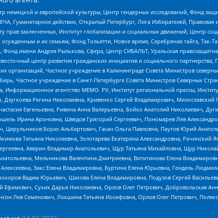
р немецкой и европейской культуры, Центр гендерных исследований, Фонд защи
ЧА, Гуманитарное действие, Открытый Петербург, Лига Избирателей, Правовая 
иту прав заключенных, Институт глобализации и социальных движений, Центр 
ужденным и их семьям, Фонд Тольятти, Новое время, Серебряная тайга, Так-Так-
, Фонд имени Андрея Рылькова, Сфера, Центр СИБАЛЬТ, Уральская правозащитна
невосточный центр развития гражданских инициатив и социального партнерства, 
 организаций, Частное учреждение в Калининграде Совета Министров северных 
бирь, Частное учреждение в Санкт-Петербурге Совета Министров Северных Стра
а, Информационное агентство МЕМО. РУ, Институт региональной прессы, Инсти
ч, Дзугкоева Регина Николаевна, Кривенко Сергей Владимирович, Милославски
настасия Евгеньевна, Ривина Анна Валерьевна, Бойко Анатолий Николаевич, Дуг
ошель Ирина Ароновна, Шведов Григорий Сергеевич, Пономарев Лев Александро
ч, Цирульников Борис Альбертович, Гасан Ольга Павловна, Паутов Юрий Анато
Акимова Татьяна Николаевна, Золотарева Екатерина Александровна, Рачинский Я
Сергеевна, Аверин Владимир Анатольевич, Щур Татьяна Михайловна, Щур Никола
Анатольевна, Мельникова Валентина Дмитриевна, Вититинова Елена Владимировн
 Алексеевна, Закс Елена Владимировна, Буртина Елена Юрьевна, Гендель Людмил
рохоров Вадим Юрьевич, Шахова Елена Владимировна, Подузов Сергей Васильеви
й Ефимович, Сухих Дарья Николаевна, Орлов Олег Петрович, Добровольская Анн
нсон Лев Семенович, Локшина Татьяна Иосифовна, Орлов Олег Петрович, Поляк