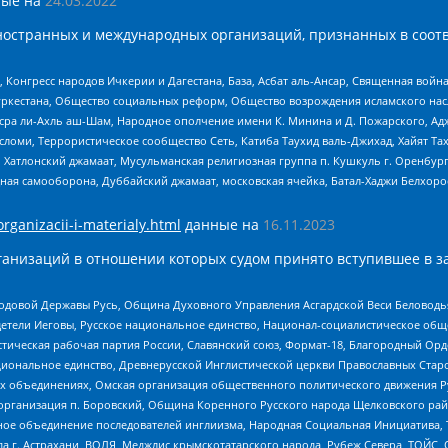
ые на
24.03.2022
ностранных и международных организаций, признанных в соотв
нгресс народов Ичкерии и Дагестана, База, Асбат аль-Ансар, Священная война,
уркестана, Общество социальных реформ, Общество возрождения исламского насл
Нусра ли-Ахль аш-Шам, Народное ополчение имени К. Минина и Д. Пожарского, Ад
сломи, Террористическое сообщество Сеть, Катиба Таухид валь-Джихад, Хайят Тах
, Хатлонский джамаат, Мусульманская религиозная группа п. Кушкуль г. Оренбу
ная самооборона, Дуббайский джамаат, московская ячейка, Батал-Хаджи Белхор
organizacii-i-materialy.html
данные на
16.11.2023
анизаций в отношении которых судом принято вступившее в з
 Родовой Державы Русь, Община Духовного Управления Асгардской Веси Беловод
детели Иеговы, Русское национальное единство, Национал-социалистическое об
истическая рабочая партия России, Славянский союз, Формат-18, Благородный Ор
ациональное единство, Древнерусской Инглистической церкви Православных Ста
ных объединениях, Омская организация общественного политического движения Р
рганизация п. Боровский, Община Коренного Русского народа Щелковского район
гиозное объединение последователей инглиизма, Народная Социальная Инициатива,
 г. Астрахани, ВОЛЯ, Меджлис крымскотатарского народа, Рубеж Севера, ТОЙС, 