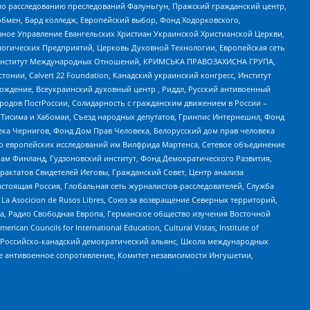
по расследованию преследований Фалуньгун, Пражский гражданский центр,
бмен, Бард колледж, Европейский выбор, Фонд Ходорковского,
ное Управление Евангельских Христиан Украинской Христианской Церкви,
огических Предприятий, Церковь Духовной Технологии, Европейская сеть
ий Институт Международных Отношений, КРИМСЬКА ПРАВОЗАХИСНА ГРУПА,
стонии, Calvert 22 Foundation, Канадский украинский конгресс, Институт
ждение, Всеукраинский духовный центр , Риддл, Русский антивоенный
ародов ПостРоссии, Солидарность с гражданским движением в России –
в Тисима и Хабомаи, Съезд народных депутатов, Гринпис Интернешнл, Фонд
ека Чернигов, Фонд Дом Прав Человека, Белорусский дом прав человека
нтр европейских исследований им Вилфрида Мартенса, Сетевое объединение
Чам Финланд, Гудзоновский институт, Фонд Демократического Развития,
актатов Свидетелей Иеговы, Гражданский Совет, Центр анализа
астоящая Россия, Глобальная сеть журналистов-расследователей, Служба
a Asocicion de Rusos Libres, Союз за возвращение Северных территорий,
еста, Радио Свободная Европа, Германское общество изучения Восточной
ouncils for International Education, Cultural Vistas, Institute of
, Российско-канадский демократический альянс, Школа международных
е антивоенное сопротивление, Комитет независимости Ингушетии,