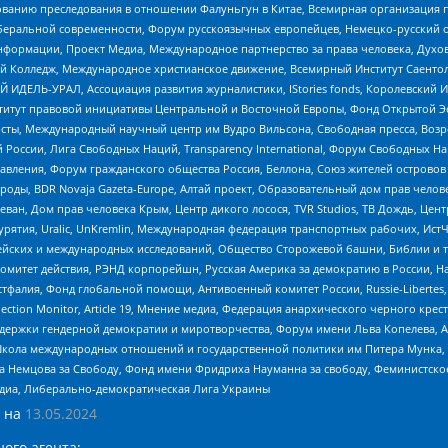
дованию преследования в отношении Фалуньгун в Китае, Всемирная организация 
беральной современности, Форум русскоязычных европейцев, Немецко-русский о
формации, Проект Медиа, Международное партнерство за права человека, Духов
 Колледж, Международное христианское движение, Всемирный Институт Саентол
 ИДЕЛЬ-УРАЛ, Ассоциация развития журналистики, IStories fonds, Королевск
r, Институт правовой инициативы Центральной и Восточной Европы, Фонд Открытой Э
ты, Международный научный центр им Вудро Вильсона, Свободная пресса, Возро
России, Лига Свободных Наций, Transparеncy International, Форум Свободных Н
правления, Форум гражданского общества Россия, Беллона, Союз жителей острово
роды, BDR Novaja Gazeta-Europe, Алтай проект, Образовательный дом прав челов
еван, Дом прав человека Крым, Центр дикого лосося, TVR Studios, ТВ Дождь, Це
урятия, Uralic, UnKremlin, Международная федерация транспортных рабочих, Ист
ейских и международных исследований, Общество Сторожевой башни, Библии и тр
омитет действия, РЭНД корпорейшн, Русская Америка за демократию в России, Н
фалия, Фонд глобальной помощи, Антивоенный комитет России, Russie-Libertes, L
lection Monitor, Article 19, Мнение медиа, Федерация анархического черного кр
и гендерной демократии и миротворчества, Форум имени Льва Копелева, American C
г, Школа международных отношений и государственной политики им Питера Мунка
 Немцова за Свободу, Фонд имени Фридриха Науманна за свободу, Феминистско
медиа, Либерально-демократическая Лига Украины
 на
13.05.2024
ого агента: