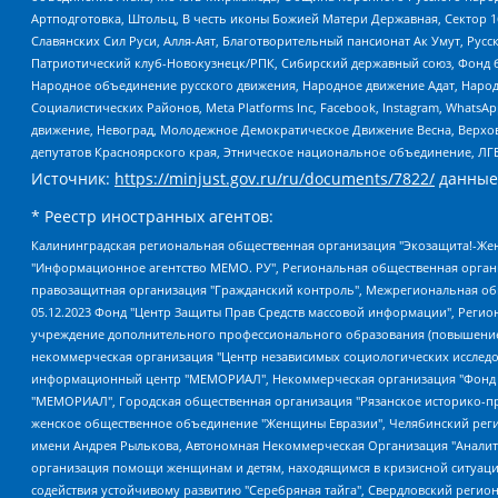
Артподготовка, Штольц, В честь иконы Божией Матери Державная, Сектор 1
Славянских Сил Руси, Алля-Аят, Благотворительный пансионат Ак Умут, Русск
Патриотический клуб-Новокузнецк/РПК, Сибирский державный союз, Фонд б
Народное объединение русского движения, Народное движение Адат, Народ
Социалистических Районов, Meta Platforms Inc, Facebook, Instagram, Wha
движение, Невоград, Молодежное Демократическое Движение Весна, Верхов
депутатов Красноярского края, Этническое национальное объединение, ЛГ
Источник:
https://minjust.gov.ru/ru/documents/7822/
данные
* Реестр иностранных агентов:
Калининградская региональная общественная организация "Экозащита!-Женсовет", Фонд содействия защите прав и свобод граждан "Общественный вердикт", Фонд "Институт Развития Свободы Информации", Частное учреждение "Информационное агентство МЕМО. РУ", Региональная общественная организация "Общественная комиссия по сохранению наследия академика Сахарова", Фонд поддержки свободы прессы, Санкт-Петербургская общественная правозащитная организация "Гражданский контроль", Межрегиональная общественная организация "Информационно-просветительский центр "Мемориал", Региональный Фонд "Центр Защиты Прав Средств Массовой Информации", с 05.12.2023 Фонд "Центр Защиты Прав Средств массовой информации", Региональная общественная благотворительная организация помощи беженцам и мигрантам "Гражданское содействие", Негосударственное образовательное учреждение дополнительного профессионального образования (повышение квалификации) специалистов "АКАДЕМИЯ ПО ПРАВАМ ЧЕЛОВЕКА", Свердловская региональная общественная организация "Сутяжник", Автономная некоммерческая организация "Центр независимых социологических исследований", Союз общественных объединений "Российский исследовательский центр по правам человека", Региональное общественное учреждение научно-информационный центр "МЕМОРИАЛ", Некоммерческая организация "Фонд защиты гласности", Автономная некоммерческая организация "Институт прав человека", Городская общественная организация "Екатеринбургское общество "МЕМОРИАЛ", Городская общественная организация "Рязанское историко-просветительское и правозащитное общество "Мемориал" (Рязанский Мемориал), Челябинский региональный орган общественной самодеятельности – женское общественное объединение "Женщины Евразии", Челябинский региональный орган общественной самодеятельности "Уральская правозащитная группа", Фонд содействия защите здоровья и социальной справедливости имени Андрея Рылькова, Автономная Некоммерческая Организация "Аналитический Центр Юрия Левады", Автономная некоммерческая организация социальной поддержки населения "Проект Апрель", Региональная общественная организация помощи женщинам и детям, находящимся в кризисной ситуации "Информационно-методический центр "Анна", Фонд содействия развитию массовых коммуникаций и правовому просвещению "Так-так-Так", Фонд содействия устойчивому развитию "Серебряная тайга", Свердловский региональный общественный фонд социальных проектов "Новое время", "Idel.Реалии", Кавказ.Реалии, Крым.Реалии, Телеканал Настоящее Время, Татаро-башкирская служба Радио Свобода (Azatliq Radiosi), Радио Свободная Европа/Радио Свобода (PCE/PC), "Сибирь.Реалии", "Фактограф", Благотворительный фонд помощи осужденным и их семьям, Автономная некоммерческая организация "Институт глобализации и социальных движений", Фонд "В защиту прав заключенных", Частное учреждение "Центр поддержки и содействия развитию средств массовой информации", Пензенский региональный общественный благотворительный фонд "Гражданский союз", "Север.Реалии", Некоммерческая организация Фонд "Правовая инициатива", Общество с ограниченной ответственностью "Радио Свободная Европа/Радио Свобода", Чешское информационное агентство "MEDIUM-ORIENT", Красноярская региональная общественная организация "Мы против СПИДа", Камалягин Денис Николаевич, Маркелов Сергей Евгеньевич, Пономарев Лев Александрович, Савицкая Людмила Алексеевна, Автоно