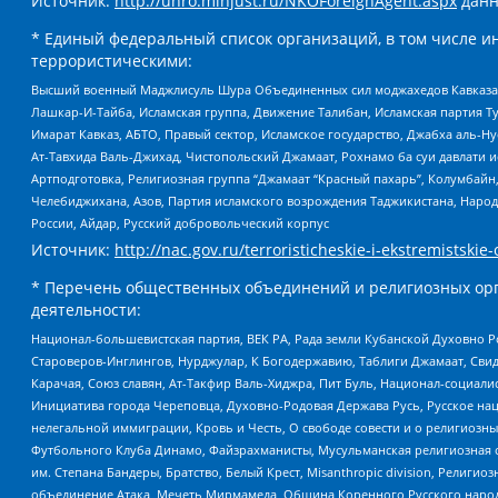
Источник:
http://unro.minjust.ru/NKOForeignAgent.aspx
данн
* Единый федеральный список организаций, в том числе и
террористическими:
Высший военный Маджлисуль Шура Объединенных сил моджахедов Кавказа, Ко
Лашкар-И-Тайба, Исламская группа, Движение Талибан, Исламская партия Т
Имарат Кавказ, АБТО, Правый сектор, Исламское государство, Джабха аль-
Ат-Тавхида Валь-Джихад, Чистопольский Джамаат, Рохнамо ба суи давлати и
Артподготовка, Религиозная группа “Джамаат “Красный пахарь”, Колумбайн
Челебиджихана, Азов, Партия исламского возрождения Таджикистана, Народ
России, Айдар, Русский добровольческий корпус
Источник:
http://nac.gov.ru/terroristicheskie-i-ekstremistskie-
* Перечень общественных объединений и религиозных орг
деятельности:
Национал-большевистская партия, ВЕК РА, Рада земли Кубанской Духовно
Староверов-Инглингов, Нурджулар, К Богодержавию, Таблиги Джамаат, Сви
Карачая, Союз славян, Ат-Такфир Валь-Хиджра, Пит Буль, Национал-социал
Инициатива города Череповца, Духовно-Родовая Держава Русь, Русское н
нелегальной иммиграции, Кровь и Честь, О свободе совести и о религиоз
Футбольного Клуба Динамо, Файзрахманисты, Мусульманская религиозная о
им. Степана Бандеры, Братство, Белый Крест, Misanthropic division, Рели
объединение Атака, Мечеть Мирмамеда, Община Коренного Русского народа