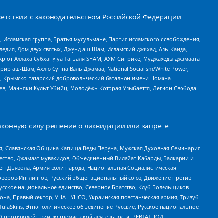
етствии с законодательством Российской Федерации
 Исламская группа, Братья-мусульмане, Партия исламского освобождения,
едия, Дом двух святых, Джунд аш-Шам, Исламский джихад, Аль-Каида,
жр от Аллаха Субхану уа Тагьаля SHAM, АУМ Синрике, Муджахеды джамаата
рир аш-Шам, Ахлю Сунна Валь Джамаа, National Socialism/White Power,
рг, Крымско-татарский добровольческий батальон имени Номана
оев, Маньяки Культ Убийц, Молодёжь Которая Улыбается, Легион Свобода
аконную силу решение о ликвидации или запрете
ья, Славянская Община Капища Веды Перуна, Мужская Духовная Семинария
щество, Джамаат мувахидов, Объединенный Вилайат Кабарды, Балкарии и
ден Дьявола, Армия воли народа, Национальная Социалистическая
роверов-Инглингов, Русский общенациональный союз, Движение против
усское национальное единство, Северное Братство, Клуб Болельщиков
а, Правый сектор, УНА - УНСО, Украинская повстанческая армия, Тризуб
 TulaSkins, Этнополитическое объединение Русские, Русское национальное
О противодействии экстремистской деятельности, РЕВТАТПОД,