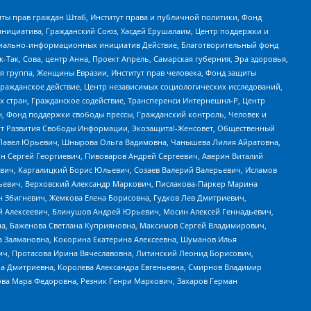
ты прав граждан Штаб, Институт права и публичной политики, Фонд
инициатива, Гражданский Союз, Хасдей Ерушалаим, Центр поддержки и
социально-информационных инициатив Действие, Благотворительный фонд
Так, Сова, центр Анна, Проект Апрель, Самарская губерния, Эра здоровья,
я группа, Женщины Евразии, Институт прав человека, Фонд защиты
Гражданское действие, Центр независимых социологических исследований,
стран, Гражданское содействие, Трансперенси Интернешнл-Р, Центр
н, Фонд поддержки свободы прессы, Гражданский контроль, Человек и
тут Развития Свободы Информации, Экозащита!-Женсовет, Общественный
й Павел Юрьевич, Шнырова Ольга Вадимовна, Чанышева Лилия Айратовна,
ин Сергей Георгиевич, Пивоваров Андрей Сергеевич, Аверин Виталий
вич, Каргалицкий Борис Юльевич, Созаев Валерий Валерьевич, Исламов
льевич, Верховский Александр Маркович, Пислакова-Паркер Марина
н Збигневич, Жемкова Елена Борисовна, Гудков Лев Дмитриевич,
й Алексеевич, Блинушов Андрей Юрьевич, Мосин Алексей Геннадьевич,
а, Баженова Светлана Куприяновна, Максимов Сергей Владимирович,
а Залмановна, Кокорина Екатерина Алексеевна, Шуманов Илья
ч, Протасова Ирина Вячеславовна, Литинский Леонид Борисович,
а Дмитриевна, Королева Александра Евгеньевна, Смирнов Владимир
ова Мара Федоровна, Резник Генри Маркович, Захаров Герман