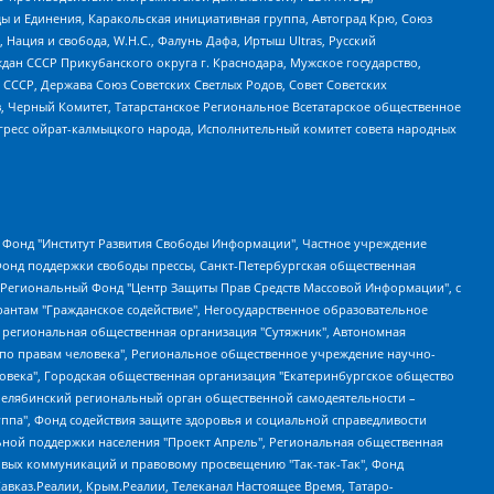
ы и Единения, Каракольская инициативная группа, Автоград Крю, Союз
 Нация и свобода, W.H.С., Фалунь Дафа, Иртыш Ultras, Русский
ан СССР Прикубанского округа г. Краснодара, Мужское государство,
СССР, Держава Союз Советских Светлых Родов, Совет Советских
в, Черный Комитет, Татарстанское Региональное Всетатарское общественное
гресс ойрат-калмыцкого народа, Исполнительный комитет совета народных
евосточное общественное движение "Маяк", Санкт-Петербургская ЛГБТ-инициативная группа "Выход", Инициативная группа ЛГБТ+ "Реверс", Алексеев Андрей Викторович, Бекбулатова Таисия Львовна, Беляев Иван Михайлович, Владыкина Елена Сергеевна, Гельман Марат Александрович, Никульшина Вероника Юрьевна, Толоконникова Надежда Андреевна, Шендерович Виктор Анатольевич, Общество с ограниченной ответственностью "Данное сообщение", Общество с ограниченной ответственностью Издательский дом "Новая глава", Айнбиндер Александра Александровна, Московский комьюнити-центр для ЛГБТ+инициатив, Благотворительный фонд развития филантропии, Deutsche Welle (Германия, Kurt-Schumacher-Strasse 3, 53113 Bonn), Борзунова Мария Михайловна, Воробьев Виктор Викторович, Голубева Анна Львовна, Константинова Алла Михайловна, Малкова Ирина Владимировна, Мурадов Мурад Абдулгалимович, Осетинская Елизавета Николаевна, Понасенков Евгений Николаевич, Ганапольский Матвей Юрьевич, Киселев Евгений Алексеевич, Борухович Ирина Григорьевна, Дремин Иван Тимофеевич, Дубровский Дмитрий Викторович, Красноярская региональная общественная организация поддержки и развития альтернативных образовательных технологий и межкультурных коммуникаций "ИНТЕРРА", Маяковская Екатерина Алексеевна, Фейгин Марк Захарович, Филимонов Андрей Викторович, Дзугкоева Регина Николаевна, Доброхотов Роман Александрович, Дудь Юрий Александрович, Елкин Сергей Владимирович, Кругликов Кирилл Игоревич, Сабунаева Мария Леонидовна, Семенов Алексей Владимирович, Шаинян Карен Багратович, Шульман Екатерина Михайловна, Асафьев Артур Валерьевич, Вахштайн Виктор Семенович, Венедиктов Алексей Алексеевич, Лушникова Екатерина Евгеньевна, Волков Леонид Михайлович, Невзоров Александр Глебович, Пархоменко Сергей Борисович, Сироткин Ярослав Николаевич, Кара-Мурза Владимир Владимирович, Баранова Наталья Владимировна, Гозман Леонид Яковлевич, Кагарлицкий Борис Юльевич, Климарев Михаил Валерьевич, Милов Владимир Станиславович, Автономная некоммерческая организация Краснодарский центр современного искусства "Типография", Моргенштерн Алишер Тагирович, Соболь Любовь Эдуардовна, Общество с ограниченной ответственностью "ЛИЗА НОРМ", Каспаров Гарри Кимович, Ходорковский Михаил Борисович, Общество с ограниченной ответственностью "Апрельские тезисы", Данилович Ирина Брониславовна, Кашин Олег Владимирович, Петров Николай Владимирович, Пивоваров Алексей Владимирович, Соколов Михаил Владимирович, Цветкова Юлия Владимировна, Чичваркин Евгений Александрович, Комитет против пыток/Команда против пыток, Общество с ограниченной ответственностью "Первый научный", Общество с ограниченной ответственностью "Вертолет и ко", Белоцерковская Вероника Борисовна, Кац Максим Евгеньевич, Лазарева Татьяна Юрьевна, Шаведдинов Руслан Табризович, Яшин Илья Валерьевич, Общество с ограниченной ответственностью "Иноагент ААВ", Алешковский Дмитрий Петрович, Альбац Евгения Марковна, Быков Дмитрий Львович, Галямина Юлия Евгеньевна, Лойко Сергей Леонидович, Мартынов Кирилл Константинович, Медведев Сергей Александрович, Крашенинников Федор Геннадиевич, Гордеева Катерина Вл