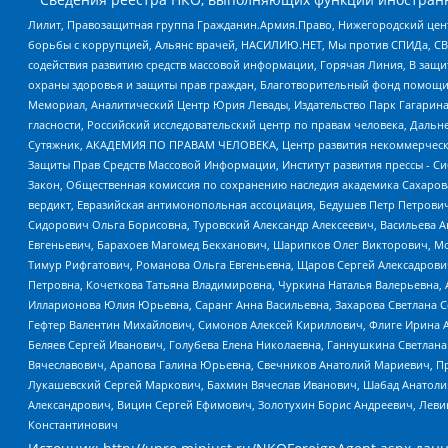
Лилит, Правозащитная группа Гражданин.Армия.Право, Нижегородский цент
борьбы с коррупцией, Альянс врачей, НАСИЛИЮ.НЕТ, Мы против СПИДа, СВЕ
содействия развитию средств массовой информации, Горячая Линия, В защ
охраны здоровья и защиты прав граждан, Благотворительный фонд помощи ос
Мемориал, Аналитический Центр Юрия Левады, Издательство Парк Гагарина
гласности, Российский исследовательский центр по правам человека, Даль
Сутяжник, АКАДЕМИЯ ПО ПРАВАМ ЧЕЛОВЕКА, Центр развития некоммерческих
Защиты Прав Средств Массовой Информации, Институт развития прессы - Си
Закон, Общественная комиссия по сохранению наследия академика Сахаров
вердикт, Евразийская антимонопольная ассоциация, Бедушев Петр Петрови
Сидорович Ольга Борисовна, Туровский Александр Алексеевич, Васильева А
Евгеньевич, Барахоев Магомед Бекханович, Шарипков Олег Викторович, М
Тимур Рифгатович, Романова Ольга Евгеньевна, Щаров Сергей Алексадрови
Петровна, Кочеткова Татьяна Владимировна, Чуркина Наталья Валерьевна, 
Илларионова Юлия Юрьевна, Саранг Анна Васильевна, Захарова Светлана 
Гефтер Валентин Михайлович, Симонов Алексей Кириллович, Флиге Ирина 
Беляев Сергей Иванович, Голубева Елена Николаевна, Ганнушкина Светлана
Вячеславович, Арапова Галина Юрьевна, Свечников Анатолий Мариевич, П
Лукашевский Сергей Маркович, Бахмин Вячеслав Иванович, Шабад Анатоли
Александрович, Вицин Сергей Ефимович, Золотухин Борис Андреевич, Леви
Константинович