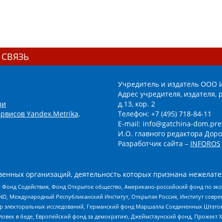
 СВЯЗЬ
Учредитель и издатель ООО 
Адрес учредителя, издателя, р
зи
д.13, кор. 2
рвисов Yandex.Metrika,
Телефон: +7 (495) 718-84-11
E-mail: info@gatchina-dom.pre
И.О. главного редактора Доро
Разработчик сайта –
INFOROS
енных организаций, деятельность которых признана нежелате
 Фонд Содействия, Фонд Открытое общество, Американо-российский фонд по э
 Международный Республиканский Институт, Открытая Россия, Институт совре
р электоральных исследований, Германский фонд Маршалла Соединенных Штатов
еловек в беде, Европейский фонд за демократию, Джеймстаунский фонд, Прожект