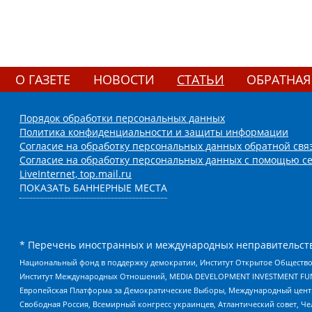
О ГАЗЕТЕ
НОВОСТИ
СТАТЬИ
ОБРАТНАЯ
Порядок обработки персональных данных
Политика конфиденциальности и защиты информации
Согласие на обработку персональных данных обратной свя
Согласие на обработку персональных данных с помощью се
LiveInternet, top.mail.ru
ПОКАЗАТЬ БАННЕРНЫЕ МЕСТА
* Перечень иностранных и международных неправительств
Национальный фонд в поддержку демократии, Институт Открытое Общество
Институт Международных Отношений, MEDIA DEVELOPMENT INVESTMENT FUND,
Европейская Платформа за Демократические Выборы, Международный цент
Свободная Россия, Всемирный конгресс украинцев, Атлантический совет, Ч