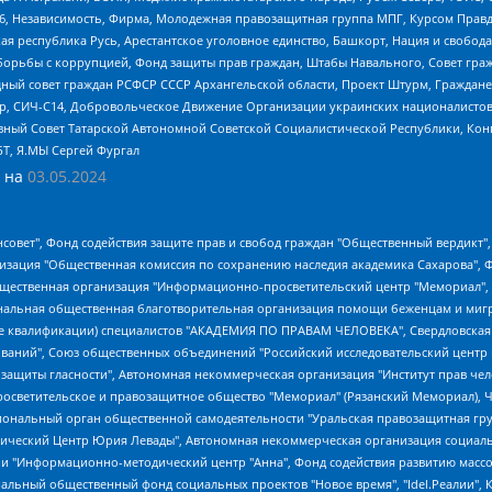
6, Независимость, Фирма, Молодежная правозащитная группа МПГ, Курсом Правд
ая республика Русь, Арестантское уголовное единство, Башкорт, Нация и свобода,
орьбы с коррупцией, Фонд защиты прав граждан, Штабы Навального, Совет гражд
ный совет граждан РСФСР СССР Архангельской области, Проект Штурм, Граждане 
tsApp, СИЧ-С14, Добровольческое Движение Организации украинских националисто
ный Совет Татарской Автономной Советской Социалистической Республики, Кон
БТ, Я.МЫ Сергей Фургал
 на
03.05.2024
мная некоммерческая организация "Центр по работе с проблемой насилия "НАСИЛИЮ.НЕТ", Межрегиональный профессиональный союз работников здравоохранения "Альянс врачей", Юридическое лицо, зарегистрированное в Латвийской Республике, SIA "Medusa Project" (регистрационный номер 40103797863, дата регистрации 10.06.2014), Некоммерческая организация "Фонд по борьбе с коррупцией", Автономная некоммерческая организация "Институт права и публичной политики", Баданин Роман Сергеевич, Гликин Максим Александрович, Железнова Мария Михайловна, Лукьянова Юлия Сергеевна, Маетная Елизавета Витальевна, Маняхин Петр Борисович, Чуракова Ольга Владимировна, Ярош Юлия Петровна, Юридическое лицо "The Insider SIA", зарегистрированное в Риге, Латвийская Республика (дата регистрации 26.06.2015), являющееся администратором доменного имени интернет-издания "The Insider SIA", https://theins.ru, Постернак Алексей Евгеньевич, Рубин Михаил Аркадьевич, Анин Роман Александрович, Юридическое лицо Istories fonds, зарегистрированное в Латвийской Республике (регистрационный номер 50008295751, дата регистрации 24.02.2020), Великовский Дмитрий Александрович, Долинина Ирина Николаевна, Мароховская Алеся Алексеевна, Шлейнов Роман Юрьевич, Шмагун Олеся Валентиновна, Общество с ограниченной ответственностью "Альтаир 2021", Общество с ограниченной ответственностью "Вега 2021", Общество с ограниченной ответственностью "Главный редактор 2021", Общество с ограниченной ответственностью "Ромашки монолит", Важенков Артем Валерьевич, Ивановская областная общественная организация "Центр гендерных исследований", Гурман Юрий Альбертович, Медиапроект "ОВД-Инфо", Егоров Владимир Владимирович, Жилинский Владимир Александрович, Общество с ограниченной ответственностью "ЗП", Иванова София Юрьевна, Карезина Инна Павловна, Кильтау Екатерина Викторовна, Петров Алексей Викторович, Пискунов Сергей Евгеньевич, Смирнов Сергей Сергеевич, Тихонов Михаил Сергеевич, Общество с ограниченной ответственностью "ЖУРНАЛИСТ-ИНОСТРАННЫЙ АГЕНТ", Арапова Галина Юрьевна, Вольтская Татьяна Анатольевна, Американская компания "Mason G.E.S. Anonymous Foundation" (США), являющаяся владельцем интернет-издания https://mnews.world/, Компания "Stichting Bellingcat", зарегистрированная в Нидерландах (дата регистрации 11.07.2018), Захаров Андрей Вячеславович, Клепиковская Екатерина Дмитриевна, Общество с ограниченной ответственностью "МЕМО", Перл Роман Александрович, Симонов Евгений Алексеевич, Соловьева Елена Анатольевна, Сотников Даниил Владимирович, Сурначева Елизавета Дмитриевна, Автономная некоммерческая организация по защите прав человека и информированию населения "Якутия – Наше Мнение", Общество с ограниченной ответственностью "Москоу диджитал медиа", с 26.01.2023 Общество с ограниченной ответственностью "Чайка Белые сады", Ветошкина Валерия Валерьевна, Заговора Максим Александрович, Межрегиональное общественное движение "Российская ЛГБТ - сеть", Оленичев Максим Владимирович, Павлов Иван Юрьевич, Скворцова Елена Сергеевна, Общество с ограниченной ответственностью "Как бы инагент", Кочетков Игорь Викторович, Общество с ограниченной ответственностью "Честные выборы", Еланчик Олег Александрович, Общество с ограниченной ответственностью "Нобелевский призыв", Гималова Регина Эмилевна, Григорьев Андрей Валерьевич, Григорьева Алина Александровна, Ассоциация по содействию защите прав призывников, альтернативнослужащих и военнослужащих "Правозащитная группа "Гражданин.Армия.Право", Хисамова Регина Фаритовна, Автономная некоммерческая организация по реализации социально-правовых программ "Лилит", Дальн