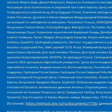
органов, Фалунь Дафа, Друзья Фалуньгун, Фалуньгун, Коалиция по рассле
Ассоциация школ политических исследований при Совете Европы, Центр ли
Оксфордский российский фонд, Фонд Будущее России, Компания свободы ин
Новое Поколение, Духовное Учебное Заведение Международный Библейский
организаций по наблюдению за выборами, Республика Польша, СВОБОДНЫЙ
Фонд имени Генриха Бёлля, Stichting Bellingcat, Bellingcat Ltd, The Inside
Макдональда-Лорье, Украинская национальная федерация Канады, Декабрис
комитет в Швеции, Проект Медуза, Фонд Андрея Сахарова, Форум свободной 
Solidarus, КрымSOS, Свободный университет, Институт государственного у
борьбы с коррупцией Инк, Завет церквей TCCN, Агора, Всемирный фонд при
имени Бориса Звозскова, Дом прав человека Тбилиси, Дом прав человека Ер
журналистов расследователей, АЛЛАТРА, За свободную Россию, Свободная Б
Комитет-2024, Центрально-Европейский университет, Центр восточноевроп
европейской политики, Академическая сеть Восточная Европа, Российский к
поддержки, Свободная Россия Берлин, Свободная Россия Северный Рейн-Вест
Крымскотатарский Ресурсный Центр, Глобальный союз IndustriALL, Russian E
Европы, Фонд имени Фридриха Эберта, XZ gGmbH, Мобильная академия поддержк
International Education, Антивоенное движение Антальи, Открытый диало
отношений им Нормана Патерсона, Центр Гражданских Свобод, Фонд Бориса
Прометей, Stop Occupation of Karelia, Вернись живым, Фридом Хаус, СОТА 
Источник:
https://minjust.gov.ru/ru/documents/7756/
данные
* Сведения реестра НКО, выполняющих функции иностранн