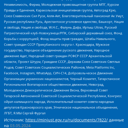
Независимость, Фирма, Молодежная правозащитная группа МПГ, Курсом
Правды и Единения, Каракольская инициативная группа, Автоград Крю,
Союз Славянских Сил Руси, Алля-Аят, Благотворительный пансионат Ак Умут,
Русская республика Русь, Арестантское уголовное единство, Башкорт, Нация
и свобода, Нация и свобода, W.H.С., Фалунь Дафа, Иртыш Ultras, Русский
Патриотический клуб-Новокузнецк/РПК, Сибирский державный союз, Фонд
борьбы с коррупцией, Фонд защиты прав граждан, Штабы Навального,
Совет граждан СССР Прикубанского округа г. Краснодара, Мужское
государство, Народное объединение русского движения, Народное
движение Адат, Народный совет граждан РСФСР СССР Архангельской
области, Проект Штурм, Граждане СССР, Держава Союз Советских Светлых
Родов, Совет Советских Социалистических Районов, Meta Platforms Inc,
Facebook, Instagram, WhatsApp, СИЧ-С14, Добровольческое Движение
Организации украинских националистов, Черный Комитет, Татарстанское
Региональное Всетатарское общественное движение, Невоград,
Молодежное Демократическое Движение Весна, Верховный Совет
Татарской Автономной Советской Социалистической Республики, Конгресс
ойрат-калмыцкого народа, Исполнительный комитет совета народных
депутатов Красноярского края, Этническое национальное объединение,
ЛГБТ, Я.МЫ Сергей Фургал
Источник:
https://minjust.gov.ru/ru/documents/7822/
данные
на
03.05.2024