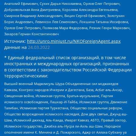
Анатолий Ефимович, Сухих Дарья Николаевна, Орлов Олег Петрович,
Добровольская Анна Дмитриевна, Королева Александра Евгеньевна,
Смирнов Владимир Александрович, Вицин Сергей Ефимович, Золотухин
Борис Андреевич, Левинсон Лев Семенович, Локшина Татьяна Иосифовна,
Орлов Олег Петрович, Полякова Мара Федоровна, Резник Генри Маркович,
Захаров Герман Константинович
Источник:
http://unro.minjust.ru/NKOForeignAgent.aspx
данные на
24.03.2022
* Единый федеральный список организаций, в том числе
иностранных и международных организаций, признанных
в соответствии с законодательством Российской Федерации
террористическими:
Высший военный Маджлисуль Шура Объединенных сил моджахедов
Кавказа, Конгресс народов Ичкерии и Дагестана, База, Асбат аль-Ансар,
Священная война, Исламская группа, Братья-мусульмане, Партия
исламского освобождения, Лашкар-И-Тайба, Исламская группа, Движение
Талибан, Исламская партия Туркестана, Общество социальных реформ,
Общество возрождения исламского наследия, Дом двух святых, Джунд аш-
Шам, Исламский джихад, Аль-Каида, Имарат Кавказ, АБТО, Правый сектор,
Исламское государство, Джабха аль-Нусра ли-Ахль аш-Шам, Народное
ополчение имени К. Минина и Д. Пожарского, Аджр от Аллаха Субхану уа