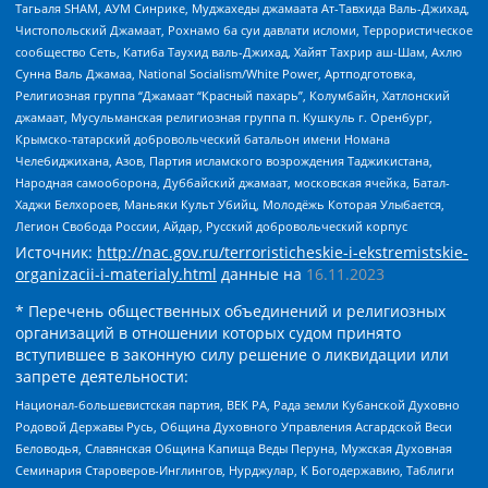
Тагьаля SHAM, АУМ Синрике, Муджахеды джамаата Ат-Тавхида Валь-Джихад,
Чистопольский Джамаат, Рохнамо ба суи давлати исломи, Террористическое
сообщество Сеть, Катиба Таухид валь-Джихад, Хайят Тахрир аш-Шам, Ахлю
Сунна Валь Джамаа, National Socialism/White Power, Артподготовка,
Религиозная группа “Джамаат “Красный пахарь”, Колумбайн, Хатлонский
джамаат, Мусульманская религиозная группа п. Кушкуль г. Оренбург,
Крымско-татарский добровольческий батальон имени Номана
Челебиджихана, Азов, Партия исламского возрождения Таджикистана,
Народная самооборона, Дуббайский джамаат, московская ячейка, Батал-
Хаджи Белхороев, Маньяки Культ Убийц, Молодёжь Которая Улыбается,
Легион Свобода России, Айдар, Русский добровольческий корпус
Источник:
http://nac.gov.ru/terroristicheskie-i-ekstremistskie-
organizacii-i-materialy.html
данные на
16.11.2023
* Перечень общественных объединений и религиозных
организаций в отношении которых судом принято
вступившее в законную силу решение о ликвидации или
запрете деятельности:
Национал-большевистская партия, ВЕК РА, Рада земли Кубанской Духовно
Родовой Державы Русь, Община Духовного Управления Асгардской Веси
Беловодья, Славянская Община Капища Веды Перуна, Мужская Духовная
Семинария Староверов-Инглингов, Нурджулар, К Богодержавию, Таблиги