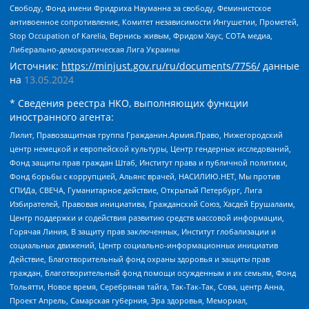
Свободу, Фонд имени Фридриха Науманна за свободу, Феминистское
антивоенное сопротивление, Комитет независимости Ингушетии, Прометей,
Stop Occupation of Karelia, Вернись живым, Фридом Хаус, СОТА медиа,
Либерально-демократическая Лига Украины
Источник:
https://minjust.gov.ru/ru/documents/7756/
данные
на
13.05.2024
* Сведения реестра НКО, выполняющих функции
иностранного агента:
Лилит, Правозащитная группа Гражданин.Армия.Право, Нижегородский
центр немецкой и европейской культуры, Центр гендерных исследований,
Фонд защиты прав граждан Штаб, Институт права и публичной политики,
Фонд борьбы с коррупцией, Альянс врачей, НАСИЛИЮ.НЕТ, Мы против
СПИДа, СВЕЧА, Гуманитарное действие, Открытый Петербург, Лига
Избирателей, Правовая инициатива, Гражданский Союз, Хасдей Ерушалаим,
Центр поддержки и содействия развитию средств массовой информации,
Горячая Линия, В защиту прав заключенных, Институт глобализации и
социальных движений, Центр социально-информационных инициатив
Действие, Благотворительный фонд охраны здоровья и защиты прав
граждан, Благотворительный фонд помощи осужденным и их семьям, Фонд
Тольятти, Новое время, Серебряная тайга, Так-Так-Так, Сова, центр Анна,
Проект Апрель, Самарская губерния, Эра здоровья, Мемориал,