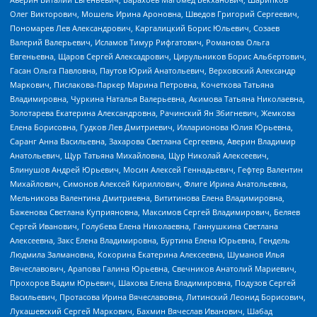
Олег Викторович, Мошель Ирина Ароновна, Шведов Григорий Сергеевич,
Пономарев Лев Александрович, Каргалицкий Борис Юльевич, Созаев
Валерий Валерьевич, Исламов Тимур Рифгатович, Романова Ольга
Евгеньевна, Щаров Сергей Алексадрович, Цирульников Борис Альбертович,
Гасан Ольга Павловна, Паутов Юрий Анатольевич, Верховский Александр
Маркович, Пислакова-Паркер Марина Петровна, Кочеткова Татьяна
Владимировна, Чуркина Наталья Валерьевна, Акимова Татьяна Николаевна,
Золотарева Екатерина Александровна, Рачинский Ян Збигневич, Жемкова
Елена Борисовна, Гудков Лев Дмитриевич, Илларионова Юлия Юрьевна,
Саранг Анна Васильевна, Захарова Светлана Сергеевна, Аверин Владимир
Анатольевич, Щур Татьяна Михайловна, Щур Николай Алексеевич,
Блинушов Андрей Юрьевич, Мосин Алексей Геннадьевич, Гефтер Валентин
Михайлович, Симонов Алексей Кириллович, Флиге Ирина Анатольевна,
Мельникова Валентина Дмитриевна, Вититинова Елена Владимировна,
Баженова Светлана Куприяновна, Максимов Сергей Владимирович, Беляев
Сергей Иванович, Голубева Елена Николаевна, Ганнушкина Светлана
Алексеевна, Закс Елена Владимировна, Буртина Елена Юрьевна, Гендель
Людмила Залмановна, Кокорина Екатерина Алексеевна, Шуманов Илья
Вячеславович, Арапова Галина Юрьевна, Свечников Анатолий Мариевич,
Прохоров Вадим Юрьевич, Шахова Елена Владимировна, Подузов Сергей
Васильевич, Протасова Ирина Вячеславовна, Литинский Леонид Борисович,
Лукашевский Сергей Маркович, Бахмин Вячеслав Иванович, Шабад