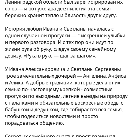
Ленинградской области был зарегистрирован их
союз — и вот уже два десятилетия эта семья
бережно хранит тепло и близость друг к другу.
История любви Ивана и Светланы началась с
одной случайной прогулки — с искренней улыбки
и первого разговора. И с тех пор они идут по
жизни рука об руку, следуя своему семейному
девизу: «Рука в руке — шаг за шагом».
У Ивана Александровича и Светланы Сергеевны
трое замечательных дочерей — Ангелина, Анфиса
и Алика. А добрые традиции, которые делают их
семью по-настоящему крепкой - совместные
прогулки по выходным, летние выезды на природу
с палатками и обязательные воскресные обеды с
бабушкой и дедушкой, где собирается вся семья,
чтобы поделиться новостями и просто
порадоваться общению.
Секрет их семейного счастья прост: взаимная