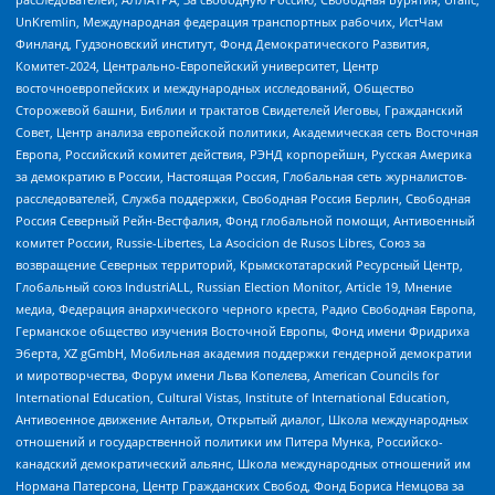
UnKremlin, Международная федерация транспортных рабочих, ИстЧам
Финланд, Гудзоновский институт, Фонд Демократического Развития,
Комитет-2024, Центрально-Европейский университет, Центр
восточноевропейских и международных исследований, Общество
Сторожевой башни, Библии и трактатов Свидетелей Иеговы, Гражданский
Совет, Центр анализа европейской политики, Академическая сеть Восточная
Европа, Российский комитет действия, РЭНД корпорейшн, Русская Америка
за демократию в России, Настоящая Россия, Глобальная сеть журналистов-
расследователей, Служба поддержки, Свободная Россия Берлин, Свободная
Россия Северный Рейн-Вестфалия, Фонд глобальной помощи, Антивоенный
комитет России, Russie-Libertes, La Asocicion de Rusos Libres, Союз за
возвращение Северных территорий, Крымскотатарский Ресурсный Центр,
Глобальный союз IndustriALL, Russian Election Monitor, Article 19, Мнение
медиа, Федерация анархического черного креста, Радио Свободная Европа,
Германское общество изучения Восточной Европы, Фонд имени Фридриха
Эберта, XZ gGmbH, Мобильная академия поддержки гендерной демократии
и миротворчества, Форум имени Льва Копелева, American Councils for
International Education, Cultural Vistas, Institute of International Education,
Антивоенное движение Антальи, Открытый диалог, Школа международных
отношений и государственной политики им Питера Мунка, Российско-
канадский демократический альянс, Школа международных отношений им
Нормана Патерсона, Центр Гражданских Свобод, Фонд Бориса Немцова за