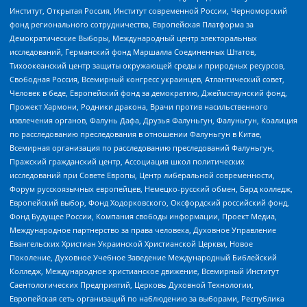
Институт, Открытая Россия, Институт современной России, Черноморский
фонд регионального сотрудничества, Европейская Платформа за
Демократические Выборы, Международный центр электоральных
исследований, Германский фонд Маршалла Соединенных Штатов,
Тихоокеанский центр защиты окружающей среды и природных ресурсов,
Свободная Россия, Всемирный конгресс украинцев, Атлантический совет,
Человек в беде, Европейский фонд за демократию, Джеймстаунский фонд,
Прожект Хармони, Родники дракона, Врачи против насильственного
извлечения органов, Фалунь Дафа, Друзья Фалуньгун, Фалуньгун, Коалиция
по расследованию преследования в отношении Фалуньгун в Китае,
Всемирная организация по расследованию преследований Фалуньгун,
Пражский гражданский центр, Ассоциация школ политических
исследований при Совете Европы, Центр либеральной современности,
Форум русскоязычных европейцев, Немецко-русский обмен, Бард колледж,
Европейский выбор, Фонд Ходорковского, Оксфордский российский фонд,
Фонд Будущее России, Компания свободы информации, Проект Медиа,
Международное партнерство за права человека, Духовное Управление
Евангельских Христиан Украинской Христианской Церкви, Новое
Поколение, Духовное Учебное Заведение Международный Библейский
Колледж, Международное христианское движение, Всемирный Институт
Саентологических Предприятий, Церковь Духовной Технологии,
Европейская сеть организаций по наблюдению за выборами, Республика