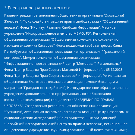
* Реестр иностранных агентов:
Калининградская региональная общественная организация "Экозащита!-Женсовет", Фонд содействия защите прав и свобод граждан "Общественный вердикт", Фонд "Институт Развития Свободы Информации", Частное учреждение "Информационное агентство МЕМО. РУ", Региональная общественная организация "Общественная комиссия по сохранению наследия академика Сахарова", Фонд поддержки свободы прессы, Санкт-Петербургская общественная правозащитная организация "Гражданский контроль", Межрегиональная общественная организация "Информационно-просветительский центр "Мемориал", Региональный Фонд "Центр Защиты Прав Средств Массовой Информации", с 05.12.2023 Фонд "Центр Защиты Прав Средств массовой информации", Региональная общественная благотворительная организация помощи беженцам и мигрантам "Гражданское содействие", Негосударственное образовательное учреждение дополнительного профессионального образования (повышение квалификации) специалистов "АКАДЕМИЯ ПО ПРАВАМ ЧЕЛОВЕКА", Свердловская региональная общественная организация "Сутяжник", Автономная некоммерческая организация "Центр независимых социологических исследований", Союз общественных объединений "Российский исследовательский центр по правам человека", Региональное общественное учреждение научно-информационный центр "МЕМОРИАЛ", Некоммерческая организация "Фонд защиты гласности", Автономная некоммерческая организация "Институт прав человека", Городская общественная организация "Екатеринбургское общество "МЕМОРИАЛ", Городская общественная организация "Рязанское историко-просветительское и правозащитное общество "Мемориал" (Рязанский Мемориал), Челябинский региональный орган общественной самодеятельности – женское общественное объединение "Женщины Евразии", Челябинский региональный орган общественной самодеятельности "Уральская правозащитная группа", Фонд содействия защите здоровья и социальной справедливости имени Андрея Рылькова, Автономная Некоммерческая Организация "Аналитический Центр Юрия Левады", Автономная некоммерческая организация социальной поддержки населения "Проект Апрель", Региональная общественная организация помощи женщинам и детям, находящимся в кризисной ситуации "Информационно-методический центр "Анна", Фонд содействия развитию массовых коммуникаций и правовому просвещению "Так-так-Так", Фонд содействия устойчивому развитию "Серебряная тайга", Свердловский региональный общественный фонд социальных проектов "Новое время", "Idel.Реалии", Кавказ.Реалии, Крым.Реалии, Телеканал Настоящее Время, Татаро-башкирская служба Радио Свобода (Azatliq Radiosi), Радио Свободная Европа/Радио Свобода (PCE/PC), "Сибирь.Реалии", "Фактограф", Благотворительный фонд помощи осужденным и их семьям, Автономная некоммерческая организация "Институт глобализации и социальных движений", Фонд "В защиту прав заключенных", Частное учреждение "Центр поддержки и содействия развитию средств массовой информации", Пензенский региональный общественный благотворительный фонд "Гражданский союз", "Север.Реалии", Некоммерческая организация Фонд "Правовая инициатива", Общество с ограниченной ответственностью "Радио Свободная Европа/Радио Свобода", Чешское информационное агентство "MEDIUM-ORIENT", Красноярская региональная общественная организация "Мы против СПИДа", Камалягин Денис Николаевич, Маркелов Сергей Евгеньевич, Пономарев Лев Александрович, Савицкая Людмила Алексеевна, Автономная некоммерческая организация "Центр по работе с проблемой насилия "НАСИЛИЮ.НЕТ", Межрегиональный профессиональный союз работников здравоохранения "Альянс врачей", Юридическое лицо, зарегистрированное в Латвийской Республике, SIA "Medusa Project" (регистрационный номер 40103797863, дата регистрации 10.06.2014), Некоммерческая организация "Фонд по борьбе с коррупцией", Автономная некоммерческая организация "Институт права и публичной политики", Баданин Роман Сергеевич, Гликин Максим Александрович, Железнова Мария Михайловна, Лукьянова Юлия Сергеевна, Маетная Елизавета Витальевна, Маняхин Петр Борисович, Чуракова Ольга Владимировна, Ярош Юлия Петровна, Юридическое лицо "The Insider SIA", зарегистрированное в Риге, Латвийская Республика (дата регистрации 26.06.2015), являющееся администратором доменного имени интернет-издания "The Insider SIA", https://theins.ru, Постернак Алексей Евгеньевич, Рубин Михаил Аркадьевич, Анин Роман Александрович, Юридическое лицо Istories fonds, зарегистрированное в Латвийской Республике (регистрационный номер 50008295751, дата регистрации 24.02.2020), Великовский Дмитрий Александрович, Долинина Ирина Николаевна, Мароховская Алеся Алексеевна, Шлейнов Роман Юрьевич, Шмагун Олеся Валентиновна, Общество с ограниченной ответственностью "Альтаир 2021", Общество с ограниченной ответственностью "Вега 2021", Общество с ограниченной ответственностью "Главный редактор 2021", Общество с ограниченной ответственностью "Ромашки монолит", Важенков Артем Валерьевич, Ивановская областная общественная организация "Центр гендерных исследований", Гурман Юрий Альбертович, Медиапроект "ОВД-Инфо", Егоров Владимир Владимирович, Жилинский Владимир Александрович, Общество с ограниченной ответственностью "ЗП", Иванова София Юрьевна, Карезина Инна Павловна, Кильтау Екатерина Викторовна, Петров Алексей Викторович, Пискунов Сергей Евгеньевич, Смирнов Сергей Сергеевич, Тихонов Михаил Сергеевич, Общество с ограниченной ответственностью "ЖУРНАЛИСТ-ИНОСТРАННЫЙ АГЕНТ", Арапова Галина Юрьевна, Вольтская Татьяна Анатольевна, Американская компания "Mason G.E.S. Anonymous Foundation" (США), являющаяся владельцем интернет-издания https://mnews.world/, Компания "Stichting Bellingcat", зарегистрированная в Нидерландах (дата регистрации 11.07.2018), Захаров Андрей Вячеславович, Клепиковская Екатерина Дмитриевна, Общество с ограниченной ответственностью "МЕМО", Перл Роман Александрович, Симонов Евгений Алексеевич, Соловьева Елена Анатольевна, Сотников Даниил Владимирович, Сурначева Елизавета Дмитриевна, Автономная некоммерческая организация по защите прав человека и информированию населения "Якутия – Наше Мнение", Общество с ограниченной ответственностью "Москоу диджитал медиа", с 26.01.2023 Общество с ограниченной ответственностью "Чайка Белые сады", Ветошкина Валерия Валерьевна, Заговора Максим Александрович, Межрегиональное общественное движение "Российская ЛГБТ - сеть", Оленичев Максим Владимирович, Павлов Иван Юрьевич, Скворцова Елена Сергеевна, Общество с ограниченной ответственностью "Как бы инагент", Кочетков Игорь Викторович, Общество с ограниченной ответственностью "Честные выборы", Еланчик Олег Александрович, Общество с ограниченной ответственностью "Нобелевский призыв", Гималова Регина Эмилевна, Григорьев Андрей Валерьевич, Григорьева Алина Александровна, Ассоциация по содействию защите прав призывников, альтернативнослужащих и военнослужащих "Правозащитная группа "Гражданин.Армия.Право", Хисамова Регина Фаритовна, Автономная некоммерческая организация по реализации социально-правовых программ "Лилит", Дальневосточное общественное движение "Маяк", Санкт-Петербургская ЛГБТ-инициативная группа "Выход", Инициативная группа ЛГБТ+ "Реверс", Алексеев Андрей Викторович, Бекбулатова Таисия Львовна, Беляев Иван Михайлович, Владыкина Елена Сергеевна, Гельман Марат Александрович, Никульшина Вероника Юрьевна, Толоконникова Надежда Андреевна, Шендерович Виктор Анатольевич, Общество с ограниченной ответственностью "Данное сообщение", Общество с ограниченной ответственностью Издательский дом "Новая глава", Айнбиндер Александра Александровна, Московский комьюнити-центр для ЛГБТ+инициатив, Благотворительный фонд развития филантропии, Deutsche Welle (Германия, Kurt-Schumacher-Strasse 3, 53113 Bonn), Борзунова Мария Михайловна, Воробьев Виктор Викторович, Голубева Анна Львовна, Константинова Алла Михайловна, Малкова Ирина Владимировна, Мурадов Мурад Абдулгалимович, Осетинская Елизавета Николаевна, Понасенков Евгений Николаевич, Ганапольский Матвей Юрьевич, Киселев Евгений Алексеевич, Борухович Ирина Григорьевна, Дремин Иван Тимофеевич, Дубровский Дмитрий Викторович, Красноярская региональная общественная организация поддержки и развития альтернативных образовательных технологий и межкультурных коммуникаций "ИНТЕРРА", Маяковская Екатерина Алексеевна, Фейгин Марк Захарович, Филимонов Андрей Викторович, Дзугкоева Регина Николаевна, Доброхотов Роман Александрович, Дудь Юрий Александрович, Елкин Сергей Владимирович, Кругликов Кирилл Игоревич, Сабунаева Мария Леонидовна, Семенов Алексей Владимирович, Шаинян Карен Багратович, Шульман Екатерина Михайловна, Асафьев Артур Валерьевич, Вахштайн Виктор Семенович, Венедиктов Алексей Алексеевич, Лушникова Екатерина Евгеньевна, Волков Леонид Михайлович, Невзоров Александр Глебович, Пархоменко Сергей Борисович, Сироткин Ярослав Николаевич, Кара-Мурза Владимир Владимирович, Баранова Наталья Владимировна, Гозман Леонид Яковлевич, Кагарлицкий Борис Юльевич, Климарев Михаил Валерьевич, Милов Владимир Станиславович, Автономная некоммерческая организация Краснодарский центр современного искусства "Типография", Моргенштерн Алишер Тагирович, Соболь Любовь Эдуардовна, Общество с ограниченной ответственностью "ЛИЗА НОРМ", Каспаров Гарри Кимович, Ходорковский Михаил Борисович, Общество с ограниченной ответственностью "Апрельские тезисы", Данилович Ирина Брониславовна, Кашин Олег Владимирович, Петров Николай Владимирович, Пивоваров Алексей Владимирович, Соколов Михаил Владимирович, Цветкова Юлия Владимировна, Чичваркин Евгений Александрович, Комитет против пыток/Команда против пыток, Общество с ограниченной ответственностью "Первый научный", Общество с ограниченной ответственностью "Вертолет и ко", Белоцерковская Вероника Борисовна, Кац Максим Евгеньевич, Лазарева Татьяна Юрьевна, Шаведдинов Руслан Табризович, Яшин Илья Валерьевич, Общество с ограниченной ответственностью "Иноагент ААВ", Алешковский Дмитрий Петрович, Альбац Евгения Марковна, Быков Дмитрий Львович, Галямина Юлия Евгеньевна, Лойко Сергей Леонидович, Мартынов Кирилл Константинович, Медведев Сергей Александрович, Крашенинников Федор Геннадиевич, Гордеева Катерина Вл