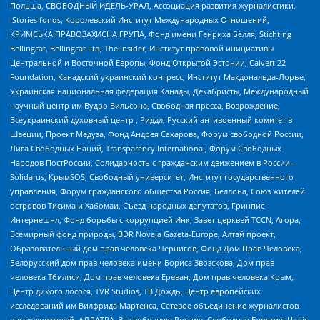
Польша, СВОБОДНЫЙ ИДЕЛЬ-УРАЛ, Ассоциация развития журналистики,
IStories fonds, Королевский Институт Международных Отношений,
КРИМСЬКА ПРАВОЗАХИСНА ГРУПА, Фонд имени Генриха Бёлля, Stichting
Bellingcat, Bellingcat Ltd, The Insider, Институт правовой инициативы
Центральной и Восточной Европы, Фонд Открытой Эстонии, Calvert 22
Foundation, Канадский украинский конгресс, Институт Макдональда-Лорье,
Украинская национальная федерация Канады, Декабристы, Международный
научный центр им Вудро Вильсона, Свободная пресса, Возрождение,
Всеукраинский духовный центр , Риддл, Русский антивоенный комитет в
Швеции, Проект Медуза, Фонд Андрея Сахарова, Форум свободной России,
Лига Свободных Наций, Transparеncy International, Форум Свободных
Народов ПостРоссии, Солидарность с гражданским движением в России –
Solidarus, КрымSOS, Свободный университет, Институт государственного
управления, Форум гражданского общества Россия, Беллона, Союз жителей
островов Тисима и Хабомаи, Съезд народных депутатов, Гринпис
Интернешнл, Фонд борьбы с коррупцией Инк, Завет церквей TCCN, Агора,
Всемирный фонд природы, BDR Novaja Gazeta-Europe, Алтай проект,
Образовательный дом прав человека Чернигов, Фонд Дом Прав Человека,
Белорусский дом прав человека имени Бориса Звозскова, Дом прав
человека Тбилиси, Дом прав человека Ереван, Дом прав человека Крым,
Центр дикого лосося, TVR Studios, ТВ Дождь, Центр европейских
исследований им Вилфрида Мартенса, Сетевое объединение журналистов
расследователей, АЛЛАТРА, За свободную Россию, Свободная Бурятия, Uralic,