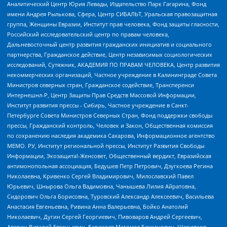
Аналитический Центр Юрия Левады, Издательство Парк Гагарина, Фонд
имени Андрея Рылькова, Сфера, Центр СИБАЛЬТ, Уральская правозащитная
группа, Женщины Евразии, Институт прав человека, Фонд защиты гласности,
Российский исследовательский центр по правам человека,
Дальневосточный центр развития гражданских инициатив и социального
партнерства, Гражданское действие, Центр независимых социологических
исследований, Сутяжник, АКАДЕМИЯ ПО ПРАВАМ ЧЕЛОВЕКА, Центр развития
некоммерческих организаций, Частное учреждение в Калининграде Совета
Министров северных стран, Гражданское содействие, Трансперенси
Интернешнл-Р, Центр Защиты Прав Средств Массовой Информации,
Институт развития прессы - Сибирь, Частное учреждение в Санкт-
Петербурге Совета Министров Северных Стран, Фонд поддержки свободы
прессы, Гражданский контроль, Человек и Закон, Общественная комиссия
по сохранению наследия академика Сахарова, Информационное агентство
МЕМО. РУ, Институт региональной прессы, Институт Развития Свободы
Информации, Экозащита!-Женсовет, Общественный вердикт, Евразийская
антимонопольная ассоциация, Бедушев Петр Петрович, Дзугкоева Регина
Николаевна, Кривенко Сергей Владимирович, Милославский Павел
Юрьевич, Шнырова Ольга Вадимовна, Чанышева Лилия Айратовна,
Сидорович Ольга Борисовна, Туровский Александр Алексеевич, Васильева
Анастасия Евгеньевна, Ривина Анна Валерьевна, Бойко Анатолий
Николаевич, Дугин Сергей Георгиевич, Пивоваров Андрей Сергеевич,
Аверин Виталий Евгеньевич, Барахоев Магомед Бекханович, Шарипков