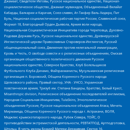
Джамаат, Свидетели Иеговы, Русское национальное единство, Национал-
социалистическое общество, Джамаат мувахидов, Объединенный Вилайат
Кабарды, Балкарии и Карачая, Союз славян, Ат-Такфир Валь-Хиджра, Пит
Буль, Национал-социалистическая рабочая партия России, Славянский союз,
Формат-18, Благородный Орден Дьявола, Армия воли народа,
Национальная Социалистическая Инициатива города Череповца, Духовно-
Родовая Держава Русь, Русское национальное единство, Древнерусской
Инглистической церкви Православных Староверов-Инглингов, Русский
общенациональный союз, Движение против нелегальной иммиграции,
Кровь и Честь, О свободе совести и о религиозных объединениях, Омская
организация общественного политического движения Русское
национальное единство, Северное Братство, Клуб Болельщиков
Футбольного Клуба Динамо, Файзрахманисты, Мусульманская религиозная
организация п. Боровский, Община Коренного Русского народа
Щелковского района, Правый сектор, УНА - УНСО, Украинская
повстанческая армия, Тризуб им. Степана Бандеры, Братство, Белый Крест,
Misanthropic division, Религиозное объединение последователей инглиизма,
Народная Социальная Инициатива, TulaSkins, Этнополитическое
объединение Русские, Русское национальное объединение Атака, Мечеть
Мирмамеда, Община Коренного Русского народа г. Астрахани, ВОЛЯ,
Меджлис крымскотатарского народа, Рубеж Севера, ТОЙС, О
противодействии экстремистской деятельности, РЕВТАТПОД, Артподготовка,
Штольц, В честь иконы Божией Матери Державная, Сектор 16,