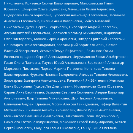
Николаевна, Кривенко Сергей Владимирович, Милославский Павел
Юрьевич, Шнырова Ольга Вадимовна, Чанышева Лилия Айратовна,
Сидорович Ольга Борисовна, Туровский Александр Алексеевич, Васильева
Анастасия Евгеньевна, Ривина Анна Валерьевна, Бойко Анатолий
Николаевич, Дугин Сергей Георгиевич, Пивоваров Андрей Сергеевич,
Аверин Виталий Евгеньевич, Барахоев Магомед Бекханович, Шарипков
Олег Викторович, Мошель Ирина Ароновна, Шведов Григорий Сергеевич,
Пономарев Лев Александрович, Каргалицкий Борис Юльевич, Созаев
Валерий Валерьевич, Исламов Тимур Рифгатович, Романова Ольга
Евгеньевна, Щаров Сергей Алексадрович, Цирульников Борис Альбертович,
Гасан Ольга Павловна, Паутов Юрий Анатольевич, Верховский Александр
Маркович, Пислакова-Паркер Марина Петровна, Кочеткова Татьяна
Владимировна, Чуркина Наталья Валерьевна, Акимова Татьяна Николаевна,
Золотарева Екатерина Александровна, Рачинский Ян Збигневич, Жемкова
Елена Борисовна, Гудков Лев Дмитриевич, Илларионова Юлия Юрьевна,
Саранг Анна Васильевна, Захарова Светлана Сергеевна, Аверин Владимир
Анатольевич, Щур Татьяна Михайловна, Щур Николай Алексеевич,
Блинушов Андрей Юрьевич, Мосин Алексей Геннадьевич, Гефтер Валентин
Михайлович, Симонов Алексей Кириллович, Флиге Ирина Анатольевна,
Мельникова Валентина Дмитриевна, Вититинова Елена Владимировна,
Баженова Светлана Куприяновна, Максимов Сергей Владимирович, Беляев
Сергей Иванович, Голубева Елена Николаевна, Ганнушкина Светлана