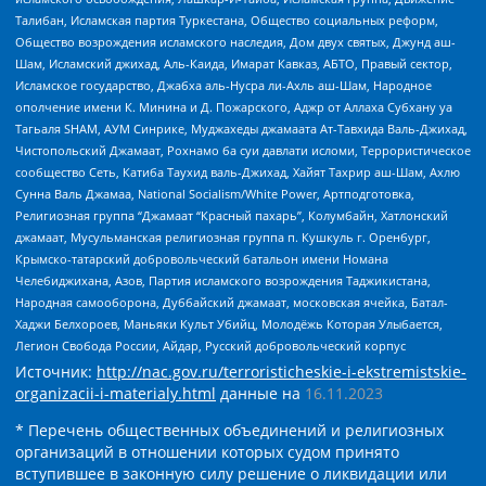
Талибан, Исламская партия Туркестана, Общество социальных реформ,
Общество возрождения исламского наследия, Дом двух святых, Джунд аш-
Шам, Исламский джихад, Аль-Каида, Имарат Кавказ, АБТО, Правый сектор,
Исламское государство, Джабха аль-Нусра ли-Ахль аш-Шам, Народное
ополчение имени К. Минина и Д. Пожарского, Аджр от Аллаха Субхану уа
Тагьаля SHAM, АУМ Синрике, Муджахеды джамаата Ат-Тавхида Валь-Джихад,
Чистопольский Джамаат, Рохнамо ба суи давлати исломи, Террористическое
сообщество Сеть, Катиба Таухид валь-Джихад, Хайят Тахрир аш-Шам, Ахлю
Сунна Валь Джамаа, National Socialism/White Power, Артподготовка,
Религиозная группа “Джамаат “Красный пахарь”, Колумбайн, Хатлонский
джамаат, Мусульманская религиозная группа п. Кушкуль г. Оренбург,
Крымско-татарский добровольческий батальон имени Номана
Челебиджихана, Азов, Партия исламского возрождения Таджикистана,
Народная самооборона, Дуббайский джамаат, московская ячейка, Батал-
Хаджи Белхороев, Маньяки Культ Убийц, Молодёжь Которая Улыбается,
Легион Свобода России, Айдар, Русский добровольческий корпус
Источник:
http://nac.gov.ru/terroristicheskie-i-ekstremistskie-
organizacii-i-materialy.html
данные на
16.11.2023
* Перечень общественных объединений и религиозных
организаций в отношении которых судом принято
вступившее в законную силу решение о ликвидации или