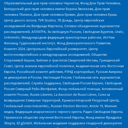
Образовательный дом прав человека Чернигов, Фонд Дом Прав Человека,
Белорусский дом прав человека имени Бориса Звозскова, Дом прав
человека Тбилиси, Дом прав человека Ереван, Дом прав человека Крым,
Центр дикого лосося, TVR Studios, ТВ Дождь, Центр европейских
исследований им Вилфрида Мартенса, Сетевое объединение журналистов
расследователей, АЛЛАТРА, За свободную Россию, Свободная Бурятия, Uralic,
UnKremlin, Международная федерация транспортных рабочих, ИстЧам
Финланд, Гудзоновский институт, Фонд Демократического Развития,
Комитет-2024, Центрально-Европейский университет, Центр
восточноевропейских и международных исследований, Общество
Сторожевой башни, Библии и трактатов Свидетелей Иеговы, Гражданский
Совет, Центр анализа европейской политики, Академическая сеть Восточная
Европа, Российский комитет действия, РЭНД корпорейшн, Русская Америка
за демократию в России, Настоящая Россия, Глобальная сеть журналистов-
расследователей, Служба поддержки, Свободная Россия Берлин, Свободная
Россия Северный Рейн-Вестфалия, Фонд глобальной помощи, Антивоенный
комитет России, Russie-Libertes, La Asocicion de Rusos Libres, Союз за
возвращение Северных территорий, Крымскотатарский Ресурсный Центр,
Глобальный союз IndustriALL, Russian Election Monitor, Article 19, Мнение
медиа, Федерация анархического черного креста, Радио Свободная Европа,
Германское общество изучения Восточной Европы, Фонд имени Фридриха
Эберта, XZ gGmbH, Мобильная академия поддержки гендерной демократии