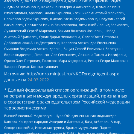
Алексеевна, Закс Елена Владимировна, Буртина Елена Юрьевна, Гендель
Людмила Залмановна, Кокорина Екатерина Алексеевна, Шуманов Илья
Вячеславович, Арапова Галина Юрьевна, Свечников Анатолий Мариевич,
Прохоров Вадим Юрьевич, Шахова Елена Владимировна, Подузов Сергей
Васильевич, Протасова Ирина Вячеславовна, Литинский Леонид Борисович,
Лукашевский Сергей Маркович, Бахмин Вячеслав Иванович, Шабад
Анатолий Ефимович, Сухих Дарья Николаевна, Орлов Олег Петрович,
Добровольская Анна Дмитриевна, Королева Александра Евгеньевна,
Смирнов Владимир Александрович, Вицин Сергей Ефимович, Золотухин
Борис Андреевич, Левинсон Лев Семенович, Локшина Татьяна Иосифовна,
Орлов Олег Петрович, Полякова Мара Федоровна, Резник Генри Маркович,
Захаров Герман Константинович
Источник:
http://unro.minjust.ru/NKOForeignAgent.aspx
данные на
24.03.2022
* Единый федеральный список организаций, в том числе
иностранных и международных организаций, признанных
в соответствии с законодательством Российской Федерации
террористическими:
Высший военный Маджлисуль Шура Объединенных сил моджахедов
Кавказа, Конгресс народов Ичкерии и Дагестана, База, Асбат аль-Ансар,
Священная война, Исламская группа, Братья-мусульмане, Партия
исламского освобождения, Лашкар-И-Тайба, Исламская группа, Движение