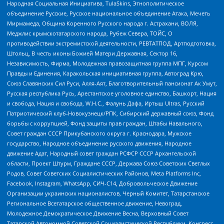
Народная Социальная Инициатива, TulaSkins, Этнополитическое
объединение Русские, Русское национальное объединение Атака, Мечеть
Мирмамеда, Община Коренного Русского народа г. Астрахани, ВОЛЯ,
Меджлис крымскотатарского народа, Рубеж Севера, ТОЙС, О
противодействии экстремистской деятельности, РЕВТАТПОД, Артподготовка,
Штольц, В честь иконы Божией Матери Державная, Сектор 16,
Независимость, Фирма, Молодежная правозащитная группа МПГ, Курсом
Правды и Единения, Каракольская инициативная группа, Автоград Крю,
Союз Славянских Сил Руси, Алля-Аят, Благотворительный пансионат Ак Умут,
Русская республика Русь, Арестантское уголовное единство, Башкорт, Нация
и свобода, Нация и свобода, W.H.С., Фалунь Дафа, Иртыш Ultras, Русский
Патриотический клуб-Новокузнецк/РПК, Сибирский державный союз, Фонд
борьбы с коррупцией, Фонд защиты прав граждан, Штабы Навального,
Совет граждан СССР Прикубанского округа г. Краснодара, Мужское
государство, Народное объединение русского движения, Народное
движение Адат, Народный совет граждан РСФСР СССР Архангельской
области, Проект Штурм, Граждане СССР, Держава Союз Советских Светлых
Родов, Совет Советских Социалистических Районов, Meta Platforms Inc,
Facebook, Instagram, WhatsApp, СИЧ-С14, Добровольческое Движение
Организации украинских националистов, Черный Комитет, Татарстанское
Региональное Всетатарское общественное движение, Невоград,
Молодежное Демократическое Движение Весна, Верховный Совет
Татарской Автономной Советской Социалистической Республики, Конгресс