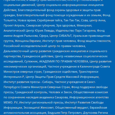
социальных движений, Центр социально-информационных инициатив
Действие, Благотворительный фонд охраны здоровья и защиты прав
граждан, Благотворительный фонд помощи осужденным и их семьям, Фонд
Тольятти, Новое время, Серебряная тайга, Так-Так-Так, Сова, центр Анна,
Проект Апрель, Самарская губерния, Эра здоровья, Мемориал,
Аналитический Центр Юрия Левады, Издательство Парк Гагарина, Фонд
имени Андрея Рылькова, Сфера, Центр СИБАЛЬТ, Уральская правозащитная
группа, Женщины Евразии, Институт прав человека, Фонд защиты гласности,
Российский исследовательский центр по правам человека,
Дальневосточный центр развития гражданских инициатив и социального
партнерства, Гражданское действие, Центр независимых социологических
исследований, Сутяжник, АКАДЕМИЯ ПО ПРАВАМ ЧЕЛОВЕКА, Центр развития
некоммерческих организаций, Частное учреждение в Калининграде Совета
Министров северных стран, Гражданское содействие, Трансперенси
Интернешнл-Р, Центр Защиты Прав Средств Массовой Информации,
Институт развития прессы - Сибирь, Частное учреждение в Санкт-
Петербурге Совета Министров Северных Стран, Фонд поддержки свободы
прессы, Гражданский контроль, Человек и Закон, Общественная комиссия
по сохранению наследия академика Сахарова, Информационное агентство
МЕМО. РУ, Институт региональной прессы, Институт Развития Свободы
Информации, Экозащита!-Женсовет, Общественный вердикт, Евразийская
антимонопольная ассоциация, Бедушев Петр Петрович, Дзугкоева Регина