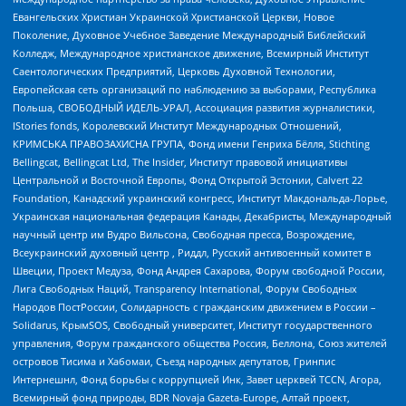
Евангельских Христиан Украинской Христианской Церкви, Новое
Поколение, Духовное Учебное Заведение Международный Библейский
Колледж, Международное христианское движение, Всемирный Институт
Саентологических Предприятий, Церковь Духовной Технологии,
Европейская сеть организаций по наблюдению за выборами, Республика
Польша, СВОБОДНЫЙ ИДЕЛЬ-УРАЛ, Ассоциация развития журналистики,
IStories fonds, Королевский Институт Международных Отношений,
КРИМСЬКА ПРАВОЗАХИСНА ГРУПА, Фонд имени Генриха Бёлля, Stichting
Bellingcat, Bellingcat Ltd, The Insider, Институт правовой инициативы
Центральной и Восточной Европы, Фонд Открытой Эстонии, Calvert 22
Foundation, Канадский украинский конгресс, Институт Макдональда-Лорье,
Украинская национальная федерация Канады, Декабристы, Международный
научный центр им Вудро Вильсона, Свободная пресса, Возрождение,
Всеукраинский духовный центр , Риддл, Русский антивоенный комитет в
Швеции, Проект Медуза, Фонд Андрея Сахарова, Форум свободной России,
Лига Свободных Наций, Transparеncy International, Форум Свободных
Народов ПостРоссии, Солидарность с гражданским движением в России –
Solidarus, КрымSOS, Свободный университет, Институт государственного
управления, Форум гражданского общества Россия, Беллона, Союз жителей
островов Тисима и Хабомаи, Съезд народных депутатов, Гринпис
Интернешнл, Фонд борьбы с коррупцией Инк, Завет церквей TCCN, Агора,
Всемирный фонд природы, BDR Novaja Gazeta-Europe, Алтай проект,