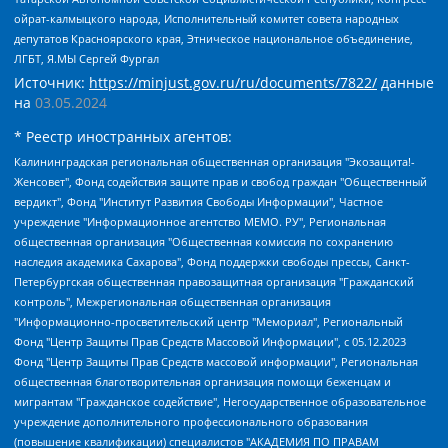
ойрат-калмыцкого народа, Исполнительный комитет совета народных
депутатов Красноярского края, Этническое национальное объединение,
ЛГБТ, Я.МЫ Сергей Фургал
Источник:
https://minjust.gov.ru/ru/documents/7822/
данные
на
03.05.2024
* Реестр иностранных агентов:
Калининградская региональная общественная организация "Экозащита!-Женсовет", Фонд содействия защите прав и свобод граждан "Общественный вердикт", Фонд "Институт Развития Свободы Информации", Частное учреждение "Информационное агентство МЕМО. РУ", Региональная общественная организация "Общественная комиссия по сохранению наследия академика Сахарова", Фонд поддержки свободы прессы, Санкт-Петербургская общественная правозащитная организация "Гражданский контроль", Межрегиональная общественная организация "Информационно-просветительский центр "Мемориал", Региональный Фонд "Центр Защиты Прав Средств Массовой Информации", с 05.12.2023 Фонд "Центр Защиты Прав Средств массовой информации", Региональная общественная благотворительная организация помощи беженцам и мигрантам "Гражданское содействие", Негосударственное образовательное учреждение дополнительного профессионального образования (повышение квалификации) специалистов "АКАДЕМИЯ ПО ПРАВАМ ЧЕЛОВЕКА", Свердловская региональная общественная организация "Сутяжник", Автономная некоммерческая организация "Центр независимых социологических исследований", Союз общественных объединений "Российский исследовательский центр по правам человека", Региональное общественное учреждение научно-информационный центр "МЕМОРИАЛ", Некоммерческая организация "Фонд защиты гласности", Автономная некоммерческая организация "Институт прав человека", Городская общественная организация "Екатеринбургское общество "МЕМОРИАЛ", Городская общественная организация "Рязанское историко-просветительское и правозащитное общество "Мемориал" (Рязанский Мемориал), Челябинский региональный орган общественной самодеятельности – женское общественное объединение "Женщины Евразии", Челябинский региональный орган общественной самодеятельности "Уральская правозащитная группа", Фонд содействия защите здоровья и социальной справедливости имени Андрея Рылькова, Автономная Некоммерческая Организация "Аналитический Центр Юрия Левады", Автономная некоммерческая организация социальной поддержки населения "Проект Апрель", Региональная общественная организация помощи женщинам и детям, находящимся в кризисной ситуации "Информационно-методический центр "Анна", Фонд содействия развитию массовых коммуникаций и правовому просвещению "Так-так-Так", Фонд содействия устойчивому развитию "Серебряная тайга", Свердловский региональный общественный фонд социальных проектов "Новое время", "Idel.Реалии", Кавказ.Реалии, Крым.Реалии, Телеканал Настоящее Время, Татаро-башкирская служба Радио Свобода (Azatliq Radiosi), Радио Свободная Европа/Радио Свобода (PCE/PC), "Сибирь.Реалии", "Фактограф", Благотворительный фонд помощи осужденным и их семьям, Автономная некоммерческая организация "Институт глобализации и социальных движений", Фонд "В защиту прав заключенных", Частное учреждение "Центр поддержки и содействия развитию средств массовой информации", Пензенский региональный общественный благотворительный фонд "Гражданский союз", "Север.Реалии", Некоммерческая организация Фонд "Правовая инициатива", Общество с ограниченной ответственностью "Радио Свободная Европа/Радио Свобода", Чешское информационное агентство "MEDIUM-ORIENT", Красноярская региональная общественная организация "Мы против СПИДа", Камалягин Денис Николаевич, Маркелов Сергей Евгеньевич, Пономарев Лев Александрович, Савицкая Людмила Алексеевна, Автономная некоммерческая организация "Центр по работе с проблемой насилия "НАСИЛИЮ.НЕТ", Межрегиональный профессиональный союз работников здравоохранения "Альянс врачей", Юридическое лицо, зарегистрированное в Латвийской Республике, SIA "Medusa Project" (регистрационный номер 40103797863, дата регистрации 10.06.2014), Некоммерческая организация "Фонд по борьбе с коррупцией", Автономная некоммерческая организация "Институт права и публичной политики", Баданин Роман Сергеевич, Гликин Максим Александрович, Железнова Мария Михайловна, Лукьянова Юлия Сергеевна, Маетная Елизавета Витальевна, Маняхин Петр Борисович, Чуракова Ольга Владимировна, Ярош Юлия Петровна, Юридическое лицо "The Insider SIA", зарегистрированное в Риге, Латвийская Республика (дата регистрации 26.06.2015), являющееся администратором доменного имени интернет-издания "The Insider SIA", https://theins.ru, Постернак Алексей Евгеньевич, Рубин Михаил Аркадьевич, Анин Роман Александрович, Юридическое лицо Istories fonds, зарегистрированное в Латвийской Республике (регистрационный номер 50008295751, дата регистрации 24.02.2020), Великовский Дмитрий Александрович, Долинина Ирина Николаевна, Мароховская Алеся Алексеевна, Шлейнов Роман Юрьевич, Шмагун Олеся Валентиновна, Общество с ограниченной ответственностью "Альтаир 2021", Общество с ограниченной ответственностью "Вега 2021", Общество с ограниченной ответственностью "Главный редактор 2021", Общество с ограниченной ответственностью "Ромашки монолит", Важенков Артем Валерьевич, Ивановская областная общественная организация "Центр гендерных исследований", Гурман Юрий Альбертович, Медиапроект "ОВД-Инфо", Егоров Владимир Владимирович, Жилинский Владимир Александрович, Общество с ограниченной ответственностью "ЗП", Иванова София Юрьевна, Карезина Инна Павловна, Кильтау Екатерина Викторовна, Петров Алексей Викторович, Пискунов Сергей Евгеньевич, Смирнов Сергей Сергеевич, Тихонов Михаил Сергеевич, Общество с ограниченной ответственностью "ЖУРНАЛИСТ-ИНОСТРАННЫЙ АГЕНТ", Арапова Галина Юрьевна, Вольтская Татьяна Анатольевна, Американская компания "Mason G.E.S. Anonymous Foundation" (США), являющаяся владельцем интернет-издания https://mnews.world/, Компания "Stichting Bellingcat", зарегистрированная в Нидерландах (дата регистрации 11.07.2018), Захаров Андрей Вячеславович, Клепиковская Екатерина Дмитриевна, Общество с ограниченной ответственностью "МЕМО", Перл Роман Александрович, Симонов Евгений Алексеевич, Соловьева Елена Анатольевна, Сотников Даниил Владимирович, Сурначева Елизавета Дмитриевна, Автономная некоммерческая организация по защите прав человека и информированию населения "Якутия – Наше Мнение", Общество с ограниченной ответственностью "Москоу диджитал медиа", с 26.01.2023 Общество с ограниченной ответственностью "Чайка Белые сады", Ветошкина Валерия Валерьевна, Заговора Максим Александрович, Межрегиональное общественное движение "Российская ЛГБТ - сеть", Оленичев Максим Владимирович, Павлов Иван Юрьевич, Скворцова Елена Сергеевна, Общество с ограниченной ответственностью "Как бы инагент", Кочетков Игорь Викторович, Общество с ограниченной ответственностью "Честные выборы", Еланчик Олег Александрович, Общество с ограниченной ответственностью "Нобелевский призыв", Гималова Регина Эмилевна, Григорьев Андрей Валерьевич, Григорьева Алина Александровна, Ассоциация по содействию защите прав призывников, альтернативнослужащих и военнослужащих "Правозащитная группа "Гражданин.Армия.Право", Хисамова Регина Фаритовна, Автономная некоммерческая организация по реализации социально-правовых программ "Лилит", Дальневосточное общественное движение "Маяк", Санкт-Петербургская ЛГБТ-инициативная группа "Выход", Инициативная группа ЛГБТ+ "Реверс", Алексеев Андрей Викторович, Бекбулатова Таисия Львовна, Беляев Иван Михайлович, Владыкина Елена Сергеевна, Гельман Марат Александрович, Никульшина Вероника Юрьевна, Толоконникова Надежда Андреевна, Шендерович Виктор Анатольевич, Общество с ограниченной ответственностью "Данное сообщение", Общество с ограниченной ответственностью Издательский дом "Новая глава", Айнбиндер Александра Александровна, Московский комьюнити-центр для ЛГБТ+инициатив, Благотворительный фонд развития филантропии, Deutsche Welle (Германия, Kurt-Schumacher-Strasse 3, 53113 Bonn), Борзунова Мария Михайловна, Воробьев Виктор Викторович, Голубева Анна Львовна, Константинова Алла Михайловна, Малкова Ирина Владимировна, Мурадов Мурад Абдулгалимович, Осетинская Елизавета Николаевна, Понасенков Евгений Николаевич, Ганапольский Матвей Юрьевич, Киселев Евгений Алексеевич, Борухович Ирина Григорьевна, Дремин Иван Тимофеевич, Дубровский Дмитрий Викторович, Красноярская региональная общественная организация поддержки и развития альтернативных образовательных технологий и межкультурных коммуникаций "ИНТЕРРА", Маяковская Екатерина Алексеевна, Фейгин Марк Захарович, Филимонов Андрей Викторович, Дзугкоева Регина Николаевна, Доброхотов Роман Александрович, Дудь Юрий Александрович, Елкин Сергей Владимирович, Кругликов Кирилл Игоревич, Сабунаева Мария Леонидовна, Семенов Алексей Владимирович, Шаинян Карен Багратович, Шульман Екатерина Михайловна, Асафьев Артур Валерьевич, Вахштайн Виктор Семенович, Венедиктов Алексей Алексеевич, Лушникова Екатерина Евгеньевна, Волков Леонид Михайлович, Невзоров Александр Глебович, Пархоменко Сергей Борисович, Сироткин Ярослав Николаевич, Кара-Мурза Владимир Владимирович, Баранова Наталья Владимировна, Гозман Леонид Яковлевич, Кагарлицкий Борис Юльевич, Климарев Михаил Валерьевич, Милов Владимир Станиславович, Автономная некоммерческая организация Краснодарский центр современного искусства "Типография", Моргенштерн Алишер Тагирович, Соболь Любовь Эдуардовна, Общество с ограниченной ответственностью "ЛИЗА НОРМ", Каспаров Гарри Кимович, Ходорковский Михаил Борисович, Общество с ограниченной ответственностью "Апрельские тезисы", Данилович Ирина Брониславовна, Кашин Олег Владимирович, Петров Николай Владимирович, Пивоваров Алексей Владимирович, Соколов Михаил Владимирович, Цветкова Юлия Владимировна, Чичваркин Евгений Александрович, Комитет против пыток/Команда против пыток, Общество с ограниченной ответственностью "Первый научный", Общество с ограниченной ответственностью "Вертолет и ко", Белоцерковская Вероника Борисовна, Кац Максим Евгеньевич, Лазарева Татьяна Юрьевна, Шаведдинов Руслан Табризович, Яшин Илья Валерьевич, Общество с ограниченной ответственностью "Иноагент ААВ", Алешковский Дмитрий Петрович, Альбац Евгения Марковна, Быков Дмитрий Львович, Галямина Юлия Евгеньевна, Лойко Сергей Леонидович, Мартынов Кирилл Константинович, Медведев Сергей Александрович, Крашенинников Федор Геннадиевич, Гордеева Катерина Вл