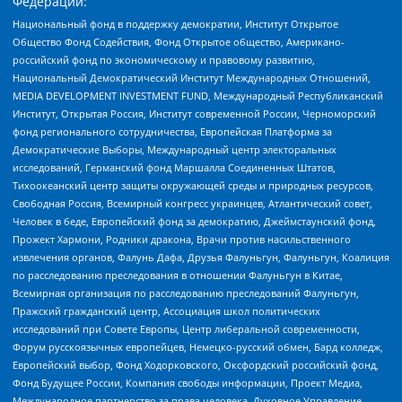
Федерации:
Национальный фонд в поддержку демократии, Институт Открытое
Общество Фонд Содействия, Фонд Открытое общество, Американо-
российский фонд по экономическому и правовому развитию,
Национальный Демократический Институт Международных Отношений,
MEDIA DEVELOPMENT INVESTMENT FUND, Международный Республиканский
Институт, Открытая Россия, Институт современной России, Черноморский
фонд регионального сотрудничества, Европейская Платформа за
Демократические Выборы, Международный центр электоральных
исследований, Германский фонд Маршалла Соединенных Штатов,
Тихоокеанский центр защиты окружающей среды и природных ресурсов,
Свободная Россия, Всемирный конгресс украинцев, Атлантический совет,
Человек в беде, Европейский фонд за демократию, Джеймстаунский фонд,
Прожект Хармони, Родники дракона, Врачи против насильственного
извлечения органов, Фалунь Дафа, Друзья Фалуньгун, Фалуньгун, Коалиция
по расследованию преследования в отношении Фалуньгун в Китае,
Всемирная организация по расследованию преследований Фалуньгун,
Пражский гражданский центр, Ассоциация школ политических
исследований при Совете Европы, Центр либеральной современности,
Форум русскоязычных европейцев, Немецко-русский обмен, Бард колледж,
Европейский выбор, Фонд Ходорковского, Оксфордский российский фонд,
Фонд Будущее России, Компания свободы информации, Проект Медиа,
Международное партнерство за права человека, Духовное Управление