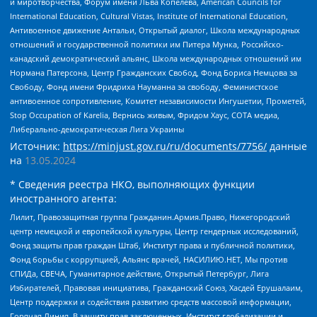
и миротворчества, Форум имени Льва Копелева, American Councils for
International Education, Cultural Vistas, Institute of International Education,
Антивоенное движение Антальи, Открытый диалог, Школа международных
отношений и государственной политики им Питера Мунка, Российско-
канадский демократический альянс, Школа международных отношений им
Нормана Патерсона, Центр Гражданских Свобод, Фонд Бориса Немцова за
Свободу, Фонд имени Фридриха Науманна за свободу, Феминистское
антивоенное сопротивление, Комитет независимости Ингушетии, Прометей,
Stop Occupation of Karelia, Вернись живым, Фридом Хаус, СОТА медиа,
Либерально-демократическая Лига Украины
Источник:
https://minjust.gov.ru/ru/documents/7756/
данные
на
13.05.2024
* Сведения реестра НКО, выполняющих функции
иностранного агента:
Лилит, Правозащитная группа Гражданин.Армия.Право, Нижегородский
центр немецкой и европейской культуры, Центр гендерных исследований,
Фонд защиты прав граждан Штаб, Институт права и публичной политики,
Фонд борьбы с коррупцией, Альянс врачей, НАСИЛИЮ.НЕТ, Мы против
СПИДа, СВЕЧА, Гуманитарное действие, Открытый Петербург, Лига
Избирателей, Правовая инициатива, Гражданский Союз, Хасдей Ерушалаим,
Центр поддержки и содействия развитию средств массовой информации,
Горячая Линия, В защиту прав заключенных, Институт глобализации и