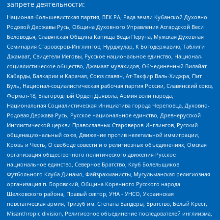
запрете деятельности:
Национал-большевистская партия, ВЕК РА, Рада земли Кубанской Духовно
Родовой Державы Русь, Община Духовного Управления Асгардской Веси
Беловодья, Славянская Община Капища Веды Перуна, Мужская Духовная
Семинария Староверов-Инглингов, Нурджулар, К Богодержавию, Таблиги
Джамаат, Свидетели Иеговы, Русское национальное единство, Национал-
социалистическое общество, Джамаат мувахидов, Объединенный Вилайат
Кабарды, Балкарии и Карачая, Союз славян, Ат-Такфир Валь-Хиджра, Пит
Буль, Национал-социалистическая рабочая партия России, Славянский союз,
Формат-18, Благородный Орден Дьявола, Армия воли народа,
Национальная Социалистическая Инициатива города Череповца, Духовно-
Родовая Держава Русь, Русское национальное единство, Древнерусской
Инглистической церкви Православных Староверов-Инглингов, Русский
общенациональный союз, Движение против нелегальной иммиграции,
Кровь и Честь, О свободе совести и о религиозных объединениях, Омская
организация общественного политического движения Русское
национальное единство, Северное Братство, Клуб Болельщиков
Футбольного Клуба Динамо, Файзрахманисты, Мусульманская религиозная
организация п. Боровский, Община Коренного Русского народа
Щелковского района, Правый сектор, УНА - УНСО, Украинская
повстанческая армия, Тризуб им. Степана Бандеры, Братство, Белый Крест,
Misanthropic division, Религиозное объединение последователей инглиизма,