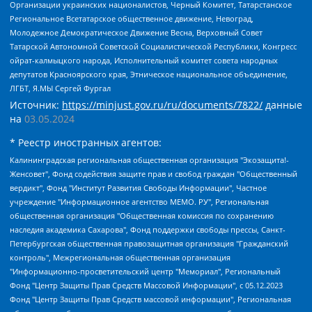
Организации украинских националистов, Черный Комитет, Татарстанское
Региональное Всетатарское общественное движение, Невоград,
Молодежное Демократическое Движение Весна, Верховный Совет
Татарской Автономной Советской Социалистической Республики, Конгресс
ойрат-калмыцкого народа, Исполнительный комитет совета народных
депутатов Красноярского края, Этническое национальное объединение,
ЛГБТ, Я.МЫ Сергей Фургал
Источник:
https://minjust.gov.ru/ru/documents/7822/
данные
на
03.05.2024
* Реестр иностранных агентов:
Калининградская региональная общественная организация "Экозащита!-Женсовет", Фонд содействия защите прав и свобод граждан "Общественный вердикт", Фонд "Институт Развития Свободы Информации", Частное учреждение "Информационное агентство МЕМО. РУ", Региональная общественная организация "Общественная комиссия по сохранению наследия академика Сахарова", Фонд поддержки свободы прессы, Санкт-Петербургская общественная правозащитная организация "Гражданский контроль", Межрегиональная общественная организация "Информационно-просветительский центр "Мемориал", Региональный Фонд "Центр Защиты Прав Средств Массовой Информации", с 05.12.2023 Фонд "Центр Защиты Прав Средств массовой информации", Региональная общественная благотворительная организация помощи беженцам и мигрантам "Гражданское содействие", Негосударственное образовательное учреждение дополнительного профессионального образования (повышение квалификации) специалистов "АКАДЕМИЯ ПО ПРАВАМ ЧЕЛОВЕКА", Свердловская региональная общественная организация "Сутяжник", Автономная некоммерческая организация "Центр независимых социологических исследований", Союз общественных объединений "Российский исследовательский центр по правам человека", Региональное общественное учреждение научно-информационный центр "МЕМОРИАЛ", Некоммерческая организация "Фонд защиты гласности", Автономная некоммерческая организация "Институт прав человека", Городская общественная организация "Екатеринбургское общество "МЕМОРИАЛ", Городская общественная организация "Рязанское историко-просветительское и правозащитное общество "Мемориал" (Рязанский Мемориал), Челябинский региональный орган общественной самодеятельности – женское общественное объединение "Женщины Евразии", Челябинский региональный орган общественной самодеятельности "Уральская правозащитная группа", Фонд содействия защите здоровья и социальной справедливости имени Андрея Рылькова, Автономная Некоммерческая Организация "Аналитический Центр Юрия Левады", Автономная некоммерческая организация социальной поддержки населения "Проект Апрель", Региональная общественная организация помощи женщинам и детям, находящимся в кризисной ситуации "Информационно-методический центр "Анна", Фонд содействия развитию массовых коммуникаций и правовому просвещению "Так-так-Так", Фонд содействия устойчивому развитию "Серебряная тайга", Свердловский региональный общественный фонд социальных проектов "Новое время", "Idel.Реалии", Кавказ.Реалии, Крым.Реалии, Телеканал Настоящее Время, Татаро-башкирская служба Радио Свобода (Azatliq Radiosi), Радио Свободная Европа/Радио Свобода (PCE/PC), "Сибирь.Реалии", "Фактограф", Благотворительный фонд помощи осужденным и их семьям, Автономная некоммерческая организация "Институт глобализации и социальных движений", Фонд "В защиту прав заключенных", Частное учреждение "Центр поддержки и содействия развитию средств массовой информации", Пензенский региональный общественный благотворительный фонд "Гражданский союз", "Север.Реалии", Некоммерческая организация Фонд "Правовая инициатива", Общество с ограниченной ответственностью "Радио Свободная Европа/Радио Свобода", Чешское информационное агентство "MEDIUM-ORIENT", Красноярская региональная общественная организация "Мы против СПИДа", Камалягин Денис Николаевич, Маркелов Сергей Евгеньевич, Пономарев Лев Александрович, Савицкая Людмила Алексеевна, Автономная некоммерческая организация "Центр по работе с проблемой насилия "НАСИЛИЮ.НЕТ", Межрегиональный профессиональный союз работников здравоохранения "Альянс врачей", Юридическое лицо, зарегистрированное в Латвийской Республике, SIA "Medusa Project" (регистрационный номер 40103797863, дата регистрации 10.06.2014), Некоммерческая организация "Фонд по борьбе с коррупцией", Автономная некоммерческая организация "Институт права и публичной политики", Баданин Роман Сергеевич, Гликин Максим Александрович, Железнова Мария Михайловна, Лукьянова Юлия Сергеевна, Маетная Елизавета Витальевна, Маняхин Петр Борисович, Чуракова Ольга Владимировна, Ярош Юлия Петровна, Юридическое лицо "The Insider SIA", зарегистрированное в Риге, Латвийская Республика (дата регистрации 26.06.2015), являющееся администратором доменного имени интернет-издания "The Insider SIA", https://theins.ru, Постернак Алексей Евгеньевич, Рубин Михаил Аркадьевич, Анин Роман Александрович, Юридическое лицо Istories fonds, зарегистрированное в Латвийской Республике (регистрационный номер 50008295751, дата регистрации 24.02.2020), Великовский Дмитрий Александрович, Долинина Ирина Николаевна, Мароховская Алеся Алексеевна, Шлейнов Роман Юрьевич, Шмагун Олеся Валентиновна, Общество с ограниченной ответственностью "Альтаир 2021", Общество с ограниченной ответственностью "Вега 2021", Общество с ограниченной ответственностью "Главный редактор 2021", Общество с ограниченной ответственностью "Ромашки монолит", Важенков Артем Валерьевич, Ивановская областная общественная организация "Центр гендерных исследований", Гурман Юрий Альбертович, Медиапроект "ОВД-Инфо", Егоров Владимир Владимирович, Жилинский Владимир Александрович, Общество с ограниченной ответственностью "ЗП", Иванова София Юрьевна, Карезина Инна Павловна, Кильтау Екатерина Викторовна, Петров Алексей Викторович, Пискунов Сергей Евгеньевич, Смирнов Сергей Сергеевич, Тихонов Михаил Сергеевич, Общество с ограниченной ответственностью "ЖУРНАЛИСТ-ИНОСТРАННЫЙ АГЕНТ", Арапова Галина Юрьевна, Вольтская Татьяна Анатольевна, Американская компания "Mason G.E.S. Anonymous Foundation" (США), являющаяся владельцем интернет-издания https://mnews.world/, Компания "Stichting Bellingcat", зарегистрированная в Нидерландах (дата регистрации 11.07.2018), Захаров Андрей Вячеславович, Клепиковская Екатерина Дмитриевна, Общество с ограниченной ответственностью "МЕМО", Перл Роман Александрович, Симонов Евгений Алексеевич, Соловьева Елена Анатольевна, Сотников Даниил Владимирович, Сурначева Елизавета Дмитриевна, Автономная некоммерческая организация по защите прав человека и информированию населения "Якутия – Наше Мнение", Общество с ограниченной ответственностью "Москоу диджитал медиа", с 26.01.2023 Общество с ограниченной ответственностью "Чайка Белые сады", Ветошкина Валерия Валерьевна, Заговора Максим Александрович, Межрегиональное общественное движение "Российская ЛГБТ - сеть", Оленичев Максим Владимирович, Павлов Иван Юрьевич, Скворцова Елена Сергеевна, Общество с ограниченной ответственностью "Как бы инагент", Кочетков Игорь Викторович, Общество с ограниченной ответственностью "Честные выборы", Еланчик Олег Александрович, Общество с ограниченной ответственностью "Нобелевский призыв", Гималова Регина Эмилевна, Григорьев Андрей Валерьевич, Григорьева Алина Александровна, Ассоциация по содействию защите прав призывников, альтернативнослужащих и военнослужащих "Правозащитная группа "Гражданин.Армия.Право", Хисамова Регина Фаритовна, Автономная некоммерческая организация по реализации социально-правовых программ "Лилит", Дальневосточное общественное движение "Маяк", Санкт-Петербургская ЛГБТ-инициативная группа "Выход", Инициативная группа ЛГБТ+ "Реверс", Алексеев Андрей Викторович, Бекбулатова Таисия Львовна, Беляев Иван Михайлович, Владыкина Елена Сергеевна, Гельман Марат Александрович, Никульшина Вероника Юрьевна, Толоконникова Надежда Андреевна, Шендерович Виктор Анатольевич, Общество с ограниченной ответственностью "Данное сообщение", Общество с ограниченной ответственностью Издательский дом "Новая глава", Айнбиндер Александра Александровна, Московский комьюнити-центр для ЛГБТ+инициатив, Благотворительный фонд развития филантропии, Deutsche Welle (Германия, Kurt-Schumacher-Strasse 3, 53113 Bonn), Борзунова Мария Михайловна, Воробьев Виктор Викторович, Голубева Анна Львовна, Константинова Алла Михайловна, Малкова Ирина Владимировна, Мурадов Мурад Абдулгалимович, Осетинская Елизавета Николаевна, Понасенков Евгений Николаевич, Ганапольский Матвей Юрьевич, Киселев Евгений Алексеевич, Борухович Ирина Григорьевна, Дремин Иван Тимофеевич, Дубровский Дмитрий Викторович, Красноярская региональная общественная организация поддержки и развития альтернативных образовательных технологий и межкультурных коммуникаций "ИНТЕРРА", Маяковская Екатерина Алексеевна, Фейгин Марк Захарович, Филимонов Андрей Викторович, Дзугкоева Регина Николаевна, Доброхотов Роман Александрович, Дудь Юрий Александрович, Елкин Сергей Владимирович, Кругликов Кирилл Игоревич, Сабунаева Мария Леонидовна, Семенов Алексей Владимирович, Шаинян Карен Багратович, Шульман Екатерина Михайловна, Асафьев Артур Валерьевич, Вахштайн Виктор Семенович, Венедиктов Алексей Алексеевич, Лушникова Екатерина Евгеньевна, Волков Леонид Михайлович, Невзоров Александр Глебович, Пархоменко Сергей Борисович, Сироткин Ярослав Николаевич, Кара-Мурза Владимир Владимирович, Баранова Наталья Владимировна, Гозман Леонид Яковлевич, Кагарлицкий Борис Юльевич, Климарев Михаил Валерьевич, Милов Владимир Станиславович, Автономная некоммерческая организация Краснодарский центр современного искусства "Типография", Моргенштерн Алишер Тагирович, Соболь Любовь Эдуардовна, Общество с ограниченной ответственностью "ЛИЗА НОРМ", Каспаров Гарри Кимович, Ходорковский Михаил Борисович, Общество с ограниченной ответственностью "Апрельские тезисы", Данилович Ирина Брониславовна, Кашин Олег Владимирович, Петров Николай Владимирович, Пивоваров Алексей Владимирович, Соколов Михаил Владимирович, Цветкова Юлия Владимировна, Чичваркин Евгений Александрович, Комитет против пыток/Команда против пыток, Общество с ограниченной ответственностью "Первый научный", Общество с ограниченной ответственностью "Вертолет и ко", Белоцерковская Вероника Борисовна, Кац Максим Евгеньевич, Лазарева Татьяна Юрьевна, Шаведдинов Руслан Табризович, Яшин Илья Валерьевич, Общество с ограниченной ответственностью "Иноагент ААВ", Алешковский Дмитрий Петрович, Альбац Евгения Марковна, Быков Дмитрий Львович, Галямина Юлия Евгеньевна, Лойко Сергей Леонидович, Мартынов Кирилл Константинович, Медведев Сергей Александрович, Крашенинников Федор Геннадиевич, Гордеева Катерина Вл