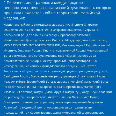
* Перечень иностранных и международных
неправительственных организаций, деятельность которых
признана нежелательной на территории Российской
Федерации:
Национальный фонд в поддержку демократии, Институт Открытое
Общество Фонд Содействия, Фонд Открытое общество, Американо-
российский фонд по экономическому и правовому развитию,
Национальный Демократический Институт Международных Отношений,
MEDIA DEVELOPMENT INVESTMENT FUND, Международный Республиканский
Институт, Открытая Россия, Институт современной России, Черноморский
фонд регионального сотрудничества, Европейская Платформа за
Демократические Выборы, Международный центр электоральных
исследований, Германский фонд Маршалла Соединенных Штатов,
Тихоокеанский центр защиты окружающей среды и природных ресурсов,
Свободная Россия, Всемирный конгресс украинцев, Атлантический совет,
Человек в беде, Европейский фонд за демократию, Джеймстаунский фонд,
Прожект Хармони, Родники дракона, Врачи против насильственного
извлечения органов, Фалунь Дафа, Друзья Фалуньгун, Фалуньгун, Коалиция
по расследованию преследования в отношении Фалуньгун в Китае,
Всемирная организация по расследованию преследований Фалуньгун,
Пражский гражданский центр, Ассоциация школ политических
исследований при Совете Европы, Центр либеральной современности,