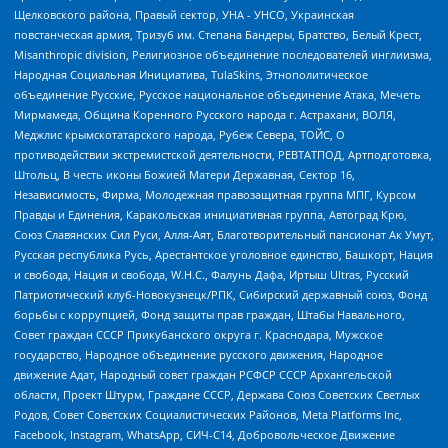
Щелковского района, Правый сектор, УНА - УНСО, Украинская
повстанческая армия, Тризуб им. Степана Бандеры, Братство, Белый Крест,
Misanthropic division, Религиозное объединение последователей инглиизма,
Народная Социальная Инициатива, TulaSkins, Этнополитическое
объединение Русские, Русское национальное объединение Атака, Мечеть
Мирмамеда, Община Коренного Русского народа г. Астрахани, ВОЛЯ,
Меджлис крымскотатарского народа, Рубеж Севера, ТОЙС, О
противодействии экстремистской деятельности, РЕВТАТПОД, Артподготовка,
Штольц, В честь иконы Божией Матери Державная, Сектор 16,
Независимость, Фирма, Молодежная правозащитная группа МПГ, Курсом
Правды и Единения, Каракольская инициативная группа, Автоград Крю,
Союз Славянских Сил Руси, Алля-Аят, Благотворительный пансионат Ак Умут,
Русская республика Русь, Арестантское уголовное единство, Башкорт, Нация
и свобода, Нация и свобода, W.H.С., Фалунь Дафа, Иртыш Ultras, Русский
Патриотический клуб-Новокузнецк/РПК, Сибирский державный союз, Фонд
борьбы с коррупцией, Фонд защиты прав граждан, Штабы Навального,
Совет граждан СССР Прикубанского округа г. Краснодара, Мужское
государство, Народное объединение русского движения, Народное
движение Адат, Народный совет граждан РСФСР СССР Архангельской
области, Проект Штурм, Граждане СССР, Держава Союз Советских Светлых
Родов, Совет Советских Социалистических Районов, Meta Platforms Inc,
Facebook, Instagram, WhatsApp, СИЧ-С14, Добровольческое Движение