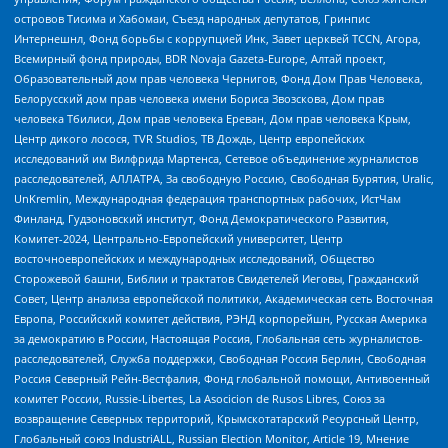
островов Тисима и Хабомаи, Съезд народных депутатов, Гринпис
Интернешнл, Фонд борьбы с коррупцией Инк, Завет церквей TCCN, Агора,
Всемирный фонд природы, BDR Novaja Gazeta-Europe, Алтай проект,
Образовательный дом прав человека Чернигов, Фонд Дом Прав Человека,
Белорусский дом прав человека имени Бориса Звозскова, Дом прав
человека Тбилиси, Дом прав человека Ереван, Дом прав человека Крым,
Центр дикого лосося, TVR Studios, ТВ Дождь, Центр европейских
исследований им Вилфрида Мартенса, Сетевое объединение журналистов
расследователей, АЛЛАТРА, За свободную Россию, Свободная Бурятия, Uralic,
UnKremlin, Международная федерация транспортных рабочих, ИстЧам
Финланд, Гудзоновский институт, Фонд Демократического Развития,
Комитет-2024, Центрально-Европейский университет, Центр
восточноевропейских и международных исследований, Общество
Сторожевой башни, Библии и трактатов Свидетелей Иеговы, Гражданский
Совет, Центр анализа европейской политики, Академическая сеть Восточная
Европа, Российский комитет действия, РЭНД корпорейшн, Русская Америка
за демократию в России, Настоящая Россия, Глобальная сеть журналистов-
расследователей, Служба поддержки, Свободная Россия Берлин, Свободная
Россия Северный Рейн-Вестфалия, Фонд глобальной помощи, Антивоенный
комитет России, Russie-Libertes, La Asocicion de Rusos Libres, Союз за
возвращение Северных территорий, Крымскотатарский Ресурсный Центр,
Глобальный союз IndustriALL, Russian Election Monitor, Article 19, Мнение