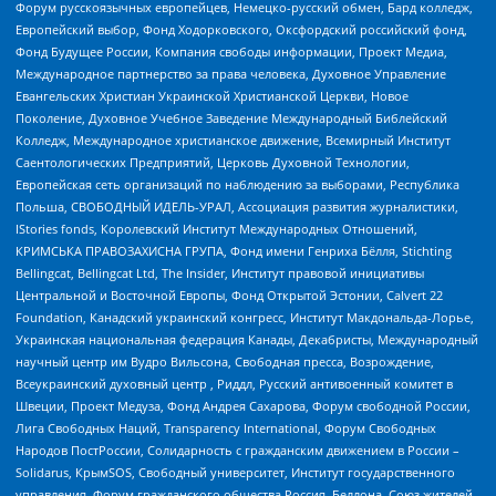
Форум русскоязычных европейцев, Немецко-русский обмен, Бард колледж,
Европейский выбор, Фонд Ходорковского, Оксфордский российский фонд,
Фонд Будущее России, Компания свободы информации, Проект Медиа,
Международное партнерство за права человека, Духовное Управление
Евангельских Христиан Украинской Христианской Церкви, Новое
Поколение, Духовное Учебное Заведение Международный Библейский
Колледж, Международное христианское движение, Всемирный Институт
Саентологических Предприятий, Церковь Духовной Технологии,
Европейская сеть организаций по наблюдению за выборами, Республика
Польша, СВОБОДНЫЙ ИДЕЛЬ-УРАЛ, Ассоциация развития журналистики,
IStories fonds, Королевский Институт Международных Отношений,
КРИМСЬКА ПРАВОЗАХИСНА ГРУПА, Фонд имени Генриха Бёлля, Stichting
Bellingcat, Bellingcat Ltd, The Insider, Институт правовой инициативы
Центральной и Восточной Европы, Фонд Открытой Эстонии, Calvert 22
Foundation, Канадский украинский конгресс, Институт Макдональда-Лорье,
Украинская национальная федерация Канады, Декабристы, Международный
научный центр им Вудро Вильсона, Свободная пресса, Возрождение,
Всеукраинский духовный центр , Риддл, Русский антивоенный комитет в
Швеции, Проект Медуза, Фонд Андрея Сахарова, Форум свободной России,
Лига Свободных Наций, Transparеncy International, Форум Свободных
Народов ПостРоссии, Солидарность с гражданским движением в России –
Solidarus, КрымSOS, Свободный университет, Институт государственного
управления, Форум гражданского общества Россия, Беллона, Союз жителей