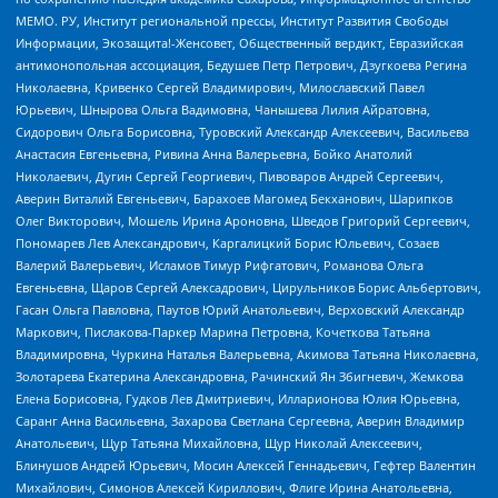
МЕМО. РУ, Институт региональной прессы, Институт Развития Свободы
Информации, Экозащита!-Женсовет, Общественный вердикт, Евразийская
антимонопольная ассоциация, Бедушев Петр Петрович, Дзугкоева Регина
Николаевна, Кривенко Сергей Владимирович, Милославский Павел
Юрьевич, Шнырова Ольга Вадимовна, Чанышева Лилия Айратовна,
Сидорович Ольга Борисовна, Туровский Александр Алексеевич, Васильева
Анастасия Евгеньевна, Ривина Анна Валерьевна, Бойко Анатолий
Николаевич, Дугин Сергей Георгиевич, Пивоваров Андрей Сергеевич,
Аверин Виталий Евгеньевич, Барахоев Магомед Бекханович, Шарипков
Олег Викторович, Мошель Ирина Ароновна, Шведов Григорий Сергеевич,
Пономарев Лев Александрович, Каргалицкий Борис Юльевич, Созаев
Валерий Валерьевич, Исламов Тимур Рифгатович, Романова Ольга
Евгеньевна, Щаров Сергей Алексадрович, Цирульников Борис Альбертович,
Гасан Ольга Павловна, Паутов Юрий Анатольевич, Верховский Александр
Маркович, Пислакова-Паркер Марина Петровна, Кочеткова Татьяна
Владимировна, Чуркина Наталья Валерьевна, Акимова Татьяна Николаевна,
Золотарева Екатерина Александровна, Рачинский Ян Збигневич, Жемкова
Елена Борисовна, Гудков Лев Дмитриевич, Илларионова Юлия Юрьевна,
Саранг Анна Васильевна, Захарова Светлана Сергеевна, Аверин Владимир
Анатольевич, Щур Татьяна Михайловна, Щур Николай Алексеевич,
Блинушов Андрей Юрьевич, Мосин Алексей Геннадьевич, Гефтер Валентин
Михайлович, Симонов Алексей Кириллович, Флиге Ирина Анатольевна,