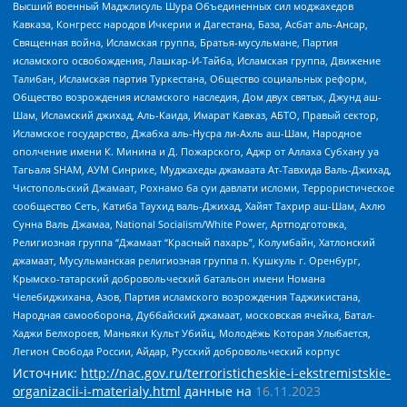
Высший военный Маджлисуль Шура Объединенных сил моджахедов
Кавказа, Конгресс народов Ичкерии и Дагестана, База, Асбат аль-Ансар,
Священная война, Исламская группа, Братья-мусульмане, Партия
исламского освобождения, Лашкар-И-Тайба, Исламская группа, Движение
Талибан, Исламская партия Туркестана, Общество социальных реформ,
Общество возрождения исламского наследия, Дом двух святых, Джунд аш-
Шам, Исламский джихад, Аль-Каида, Имарат Кавказ, АБТО, Правый сектор,
Исламское государство, Джабха аль-Нусра ли-Ахль аш-Шам, Народное
ополчение имени К. Минина и Д. Пожарского, Аджр от Аллаха Субхану уа
Тагьаля SHAM, АУМ Синрике, Муджахеды джамаата Ат-Тавхида Валь-Джихад,
Чистопольский Джамаат, Рохнамо ба суи давлати исломи, Террористическое
сообщество Сеть, Катиба Таухид валь-Джихад, Хайят Тахрир аш-Шам, Ахлю
Сунна Валь Джамаа, National Socialism/White Power, Артподготовка,
Религиозная группа “Джамаат “Красный пахарь”, Колумбайн, Хатлонский
джамаат, Мусульманская религиозная группа п. Кушкуль г. Оренбург,
Крымско-татарский добровольческий батальон имени Номана
Челебиджихана, Азов, Партия исламского возрождения Таджикистана,
Народная самооборона, Дуббайский джамаат, московская ячейка, Батал-
Хаджи Белхороев, Маньяки Культ Убийц, Молодёжь Которая Улыбается,
Легион Свобода России, Айдар, Русский добровольческий корпус
Источник:
http://nac.gov.ru/terroristicheskie-i-ekstremistskie-
organizacii-i-materialy.html
данные на
16.11.2023