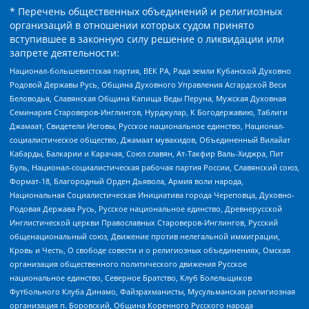
* Перечень общественных объединений и религиозных
организаций в отношении которых судом принято
вступившее в законную силу решение о ликвидации или
запрете деятельности:
Национал-большевистская партия, ВЕК РА, Рада земли Кубанской Духовно
Родовой Державы Русь, Община Духовного Управления Асгардской Веси
Беловодья, Славянская Община Капища Веды Перуна, Мужская Духовная
Семинария Староверов-Инглингов, Нурджулар, К Богодержавию, Таблиги
Джамаат, Свидетели Иеговы, Русское национальное единство, Национал-
социалистическое общество, Джамаат мувахидов, Объединенный Вилайат
Кабарды, Балкарии и Карачая, Союз славян, Ат-Такфир Валь-Хиджра, Пит
Буль, Национал-социалистическая рабочая партия России, Славянский союз,
Формат-18, Благородный Орден Дьявола, Армия воли народа,
Национальная Социалистическая Инициатива города Череповца, Духовно-
Родовая Держава Русь, Русское национальное единство, Древнерусской
Инглистической церкви Православных Староверов-Инглингов, Русский
общенациональный союз, Движение против нелегальной иммиграции,
Кровь и Честь, О свободе совести и о религиозных объединениях, Омская
организация общественного политического движения Русское
национальное единство, Северное Братство, Клуб Болельщиков
Футбольного Клуба Динамо, Файзрахманисты, Мусульманская религиозная
организация п. Боровский, Община Коренного Русского народа