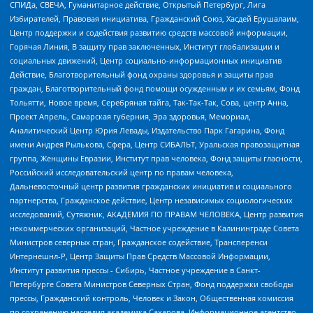
СПИДа, СВЕЧА, Гуманитарное действие, Открытый Петербург, Лига
Избирателей, Правовая инициатива, Гражданский Союз, Хасдей Ерушалаим,
Центр поддержки и содействия развитию средств массовой информации,
Горячая Линия, В защиту прав заключенных, Институт глобализации и
социальных движений, Центр социально-информационных инициатив
Действие, Благотворительный фонд охраны здоровья и защиты прав
граждан, Благотворительный фонд помощи осужденным и их семьям, Фонд
Тольятти, Новое время, Серебряная тайга, Так-Так-Так, Сова, центр Анна,
Проект Апрель, Самарская губерния, Эра здоровья, Мемориал,
Аналитический Центр Юрия Левады, Издательство Парк Гагарина, Фонд
имени Андрея Рылькова, Сфера, Центр СИБАЛЬТ, Уральская правозащитная
группа, Женщины Евразии, Институт прав человека, Фонд защиты гласности,
Российский исследовательский центр по правам человека,
Дальневосточный центр развития гражданских инициатив и социального
партнерства, Гражданское действие, Центр независимых социологических
исследований, Сутяжник, АКАДЕМИЯ ПО ПРАВАМ ЧЕЛОВЕКА, Центр развития
некоммерческих организаций, Частное учреждение в Калининграде Совета
Министров северных стран, Гражданское содействие, Трансперенси
Интернешнл-Р, Центр Защиты Прав Средств Массовой Информации,
Институт развития прессы - Сибирь, Частное учреждение в Санкт-
Петербурге Совета Министров Северных Стран, Фонд поддержки свободы
прессы, Гражданский контроль, Человек и Закон, Общественная комиссия
по сохранению наследия академика Сахарова, Информационное агентство