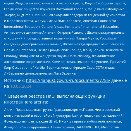
медиа, Федерация анархического черного креста, Радио Свободная Европа,
Германское общество изучения Восточной Европы, Фонд имени Фридриха
Эберта, XZ gGmbH, Мобильная академия поддержки гендерной демократии
и миротворчества, Форум имени Льва Копелева, American Councils for
International Education, Cultural Vistas, Institute of International Education,
Антивоенное движение Антальи, Открытый диалог, Школа международных
отношений и государственной политики им Питера Мунка, Российско-
канадский демократический альянс, Школа международных отношений им
Нормана Патерсона, Центр Гражданских Свобод, Фонд Бориса Немцова за
Свободу, Фонд имени Фридриха Науманна за свободу, Феминистское
антивоенное сопротивление, Комитет независимости Ингушетии, Прометей,
Stop Occupation of Karelia, Вернись живым, Фридом Хаус, СОТА медиа,
Либерально-демократическая Лига Украины
Источник:
https://minjust.gov.ru/ru/documents/7756/
данные
на
13.05.2024
* Сведения реестра НКО, выполняющих функции
иностранного агента:
Лилит, Правозащитная группа Гражданин.Армия.Право, Нижегородский
центр немецкой и европейской культуры, Центр гендерных исследований,
Фонд защиты прав граждан Штаб, Институт права и публичной политики,
Фонд борьбы с коррупцией, Альянс врачей, НАСИЛИЮ.НЕТ, Мы против