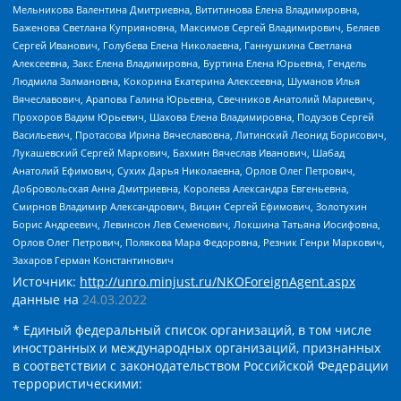
Мельникова Валентина Дмитриевна, Вититинова Елена Владимировна,
Баженова Светлана Куприяновна, Максимов Сергей Владимирович, Беляев
Сергей Иванович, Голубева Елена Николаевна, Ганнушкина Светлана
Алексеевна, Закс Елена Владимировна, Буртина Елена Юрьевна, Гендель
Людмила Залмановна, Кокорина Екатерина Алексеевна, Шуманов Илья
Вячеславович, Арапова Галина Юрьевна, Свечников Анатолий Мариевич,
Прохоров Вадим Юрьевич, Шахова Елена Владимировна, Подузов Сергей
Васильевич, Протасова Ирина Вячеславовна, Литинский Леонид Борисович,
Лукашевский Сергей Маркович, Бахмин Вячеслав Иванович, Шабад
Анатолий Ефимович, Сухих Дарья Николаевна, Орлов Олег Петрович,
Добровольская Анна Дмитриевна, Королева Александра Евгеньевна,
Смирнов Владимир Александрович, Вицин Сергей Ефимович, Золотухин
Борис Андреевич, Левинсон Лев Семенович, Локшина Татьяна Иосифовна,
Орлов Олег Петрович, Полякова Мара Федоровна, Резник Генри Маркович,
Захаров Герман Константинович
Источник:
http://unro.minjust.ru/NKOForeignAgent.aspx
данные на
24.03.2022
* Единый федеральный список организаций, в том числе
иностранных и международных организаций, признанных
в соответствии с законодательством Российской Федерации
террористическими: