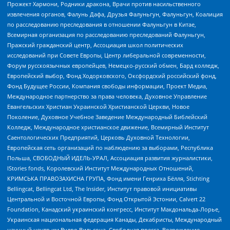
Прожект Хармони, Родники дракона, Врачи против насильственного
извлечения органов, Фалунь Дафа, Друзья Фалуньгун, Фалуньгун, Коалиция
по расследованию преследования в отношении Фалуньгун в Китае,
Всемирная организация по расследованию преследований Фалуньгун,
Пражский гражданский центр, Ассоциация школ политических
исследований при Совете Европы, Центр либеральной современности,
Форум русскоязычных европейцев, Немецко-русский обмен, Бард колледж,
Европейский выбор, Фонд Ходорковского, Оксфордский российский фонд,
Фонд Будущее России, Компания свободы информации, Проект Медиа,
Международное партнерство за права человека, Духовное Управление
Евангельских Христиан Украинской Христианской Церкви, Новое
Поколение, Духовное Учебное Заведение Международный Библейский
Колледж, Международное христианское движение, Всемирный Институт
Саентологических Предприятий, Церковь Духовной Технологии,
Европейская сеть организаций по наблюдению за выборами, Республика
Польша, СВОБОДНЫЙ ИДЕЛЬ-УРАЛ, Ассоциация развития журналистики,
IStories fonds, Королевский Институт Международных Отношений,
КРИМСЬКА ПРАВОЗАХИСНА ГРУПА, Фонд имени Генриха Бёлля, Stichting
Bellingcat, Bellingcat Ltd, The Insider, Институт правовой инициативы
Центральной и Восточной Европы, Фонд Открытой Эстонии, Calvert 22
Foundation, Канадский украинский конгресс, Институт Макдональда-Лорье,
Украинская национальная федерация Канады, Декабристы, Международный
научный центр им Вудро Вильсона, Свободная пресса, Возрождение,