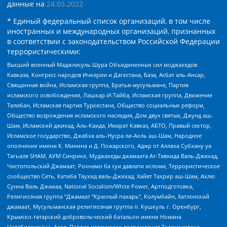
данные на
24.03.2022
* Единый федеральный список организаций, в том числе
иностранных и международных организаций, признанных
в соответствии с законодательством Российской Федерации
террористическими:
Высший военный Маджлисуль Шура Объединенных сил моджахедов
Кавказа, Конгресс народов Ичкерии и Дагестана, База, Асбат аль-Ансар,
Священная война, Исламская группа, Братья-мусульмане, Партия
исламского освобождения, Лашкар-И-Тайба, Исламская группа, Движение
Талибан, Исламская партия Туркестана, Общество социальных реформ,
Общество возрождения исламского наследия, Дом двух святых, Джунд аш-
Шам, Исламский джихад, Аль-Каида, Имарат Кавказ, АБТО, Правый сектор,
Исламское государство, Джабха аль-Нусра ли-Ахль аш-Шам, Народное
ополчение имени К. Минина и Д. Пожарского, Аджр от Аллаха Субхану уа
Тагьаля SHAM, АУМ Синрике, Муджахеды джамаата Ат-Тавхида Валь-Джихад,
Чистопольский Джамаат, Рохнамо ба суи давлати исломи, Террористическое
сообщество Сеть, Катиба Таухид валь-Джихад, Хайят Тахрир аш-Шам, Ахлю
Сунна Валь Джамаа, National Socialism/White Power, Артподготовка,
Религиозная группа “Джамаат “Красный пахарь”, Колумбайн, Хатлонский
джамаат, Мусульманская религиозная группа п. Кушкуль г. Оренбург,
Крымско-татарский добровольческий батальон имени Номана
Челебиджихана, Азов, Партия исламского возрождения Таджикистана,