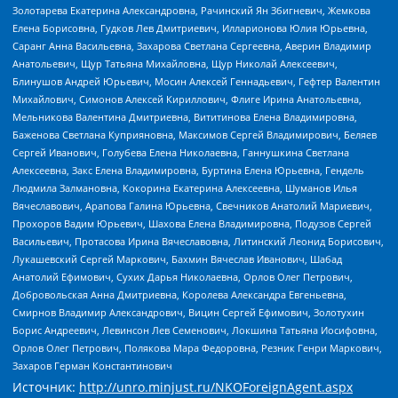
Золотарева Екатерина Александровна, Рачинский Ян Збигневич, Жемкова
Елена Борисовна, Гудков Лев Дмитриевич, Илларионова Юлия Юрьевна,
Саранг Анна Васильевна, Захарова Светлана Сергеевна, Аверин Владимир
Анатольевич, Щур Татьяна Михайловна, Щур Николай Алексеевич,
Блинушов Андрей Юрьевич, Мосин Алексей Геннадьевич, Гефтер Валентин
Михайлович, Симонов Алексей Кириллович, Флиге Ирина Анатольевна,
Мельникова Валентина Дмитриевна, Вититинова Елена Владимировна,
Баженова Светлана Куприяновна, Максимов Сергей Владимирович, Беляев
Сергей Иванович, Голубева Елена Николаевна, Ганнушкина Светлана
Алексеевна, Закс Елена Владимировна, Буртина Елена Юрьевна, Гендель
Людмила Залмановна, Кокорина Екатерина Алексеевна, Шуманов Илья
Вячеславович, Арапова Галина Юрьевна, Свечников Анатолий Мариевич,
Прохоров Вадим Юрьевич, Шахова Елена Владимировна, Подузов Сергей
Васильевич, Протасова Ирина Вячеславовна, Литинский Леонид Борисович,
Лукашевский Сергей Маркович, Бахмин Вячеслав Иванович, Шабад
Анатолий Ефимович, Сухих Дарья Николаевна, Орлов Олег Петрович,
Добровольская Анна Дмитриевна, Королева Александра Евгеньевна,
Смирнов Владимир Александрович, Вицин Сергей Ефимович, Золотухин
Борис Андреевич, Левинсон Лев Семенович, Локшина Татьяна Иосифовна,
Орлов Олег Петрович, Полякова Мара Федоровна, Резник Генри Маркович,
Захаров Герман Константинович
Источник:
http://unro.minjust.ru/NKOForeignAgent.aspx