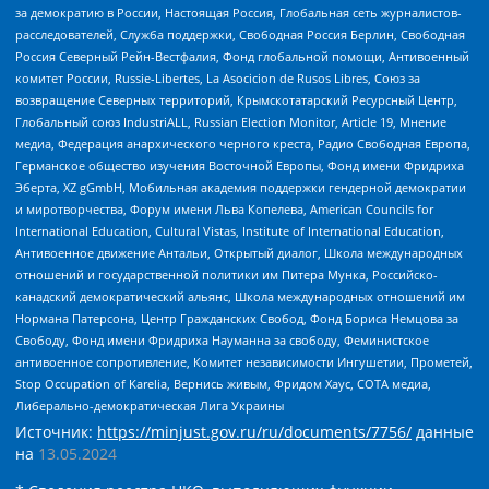
за демократию в России, Настоящая Россия, Глобальная сеть журналистов-
расследователей, Служба поддержки, Свободная Россия Берлин, Свободная
Россия Северный Рейн-Вестфалия, Фонд глобальной помощи, Антивоенный
комитет России, Russie-Libertes, La Asocicion de Rusos Libres, Союз за
возвращение Северных территорий, Крымскотатарский Ресурсный Центр,
Глобальный союз IndustriALL, Russian Election Monitor, Article 19, Мнение
медиа, Федерация анархического черного креста, Радио Свободная Европа,
Германское общество изучения Восточной Европы, Фонд имени Фридриха
Эберта, XZ gGmbH, Мобильная академия поддержки гендерной демократии
и миротворчества, Форум имени Льва Копелева, American Councils for
International Education, Cultural Vistas, Institute of International Education,
Антивоенное движение Антальи, Открытый диалог, Школа международных
отношений и государственной политики им Питера Мунка, Российско-
канадский демократический альянс, Школа международных отношений им
Нормана Патерсона, Центр Гражданских Свобод, Фонд Бориса Немцова за
Свободу, Фонд имени Фридриха Науманна за свободу, Феминистское
антивоенное сопротивление, Комитет независимости Ингушетии, Прометей,
Stop Occupation of Karelia, Вернись живым, Фридом Хаус, СОТА медиа,
Либерально-демократическая Лига Украины
Источник:
https://minjust.gov.ru/ru/documents/7756/
данные
на
13.05.2024