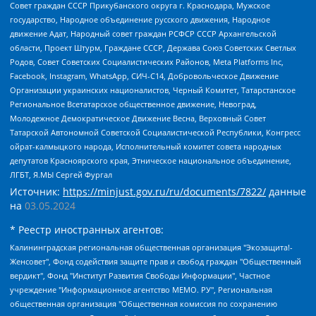
Совет граждан СССР Прикубанского округа г. Краснодара, Мужское
государство, Народное объединение русского движения, Народное
движение Адат, Народный совет граждан РСФСР СССР Архангельской
области, Проект Штурм, Граждане СССР, Держава Союз Советских Светлых
Родов, Совет Советских Социалистических Районов, Meta Platforms Inc,
Facebook, Instagram, WhatsApp, СИЧ-С14, Добровольческое Движение
Организации украинских националистов, Черный Комитет, Татарстанское
Региональное Всетатарское общественное движение, Невоград,
Молодежное Демократическое Движение Весна, Верховный Совет
Татарской Автономной Советской Социалистической Республики, Конгресс
ойрат-калмыцкого народа, Исполнительный комитет совета народных
депутатов Красноярского края, Этническое национальное объединение,
ЛГБТ, Я.МЫ Сергей Фургал
Источник:
https://minjust.gov.ru/ru/documents/7822/
данные
на
03.05.2024
* Реестр иностранных агентов:
Калининградская региональная общественная организация "Экозащита!-Женсовет", Фонд содействия защите прав и свобод граждан "Общественный вердикт", Фонд "Институт Развития Свободы Информации", Частное учреждение "Информационное агентство МЕМО. РУ", Региональная общественная организация "Общественная комиссия по сохранению наследия академика Сахарова", Фонд поддержки свободы прессы, Санкт-Петербургская общественная правозащитная организация "Гражданский контроль", Межрегиональная общественная организация "Информационно-просветительский центр "Мемориал", Региональный Фонд "Центр Защиты Прав Средств Массовой Информации", с 05.12.2023 Фонд "Центр Защиты Прав Средств массовой информации", Региональная общественная благотворительная организация помощи беженцам и мигрантам "Гражданское содействие", Негосударственное образовательное учреждение дополнительного профессионального образования (повышение квалификации) специалистов "АКАДЕМИЯ ПО ПРАВАМ ЧЕЛОВЕКА", Свердловская региональная общественная организация "Сутяжник", Автономная некоммерческая организация "Центр независимых социологических исследований", Союз общественных объединений "Российский исследовательский центр по правам человека", Региональное общественное учреждение научно-информационный центр "МЕМОРИАЛ", Некоммерческая организация "Фонд защиты гласности", Автономная некоммерческая организация "Институт прав человека", Городская общественная организация "Екатеринбургское общество "МЕМОРИАЛ", Городская общественная организация "Рязанское историко-просветительское и правозащитное общество "Мемориал" (Рязанский Мемориал), Челябинский региональный орган общественной самодеятельности – женское общественное объединение "Женщины Евразии", Челябинский региональный орган общественной самодеятельности "Уральская правозащитная группа", Фонд содействия защите здоровья и социальной справедливости имени Андрея Рылькова, Автономная Некоммерческая Организация "Аналитический Центр Юрия Левады", Автономная некоммерческая организация социальной поддержки населения "Проект Апрель", Региональная общественная организация помощи женщинам и детям, находящимся в кризисной ситуации "Информационно-методический центр "Анна", Фонд содействия развитию массовых коммуникаций и правовому просвещению "Так-так-Так", Фонд содействия устойчивому развитию "Серебряная тайга", Свердловский региональный общественный фонд социальных проектов "Новое время", "Idel.Реалии", Кавказ.Реалии, Крым.Реалии, Телеканал Настоящее Время, Татаро-башкирская служба Радио Свобода (Azatliq Radiosi), Радио Свободная Европа/Радио Свобода (PCE/PC), "Сибирь.Реалии", "Фактограф", Благотворительный фонд помощи осужденным и их семьям, Автономная некоммерческая организация "Институт глобализации и социальных движений", Фонд "В защиту прав заключенных", Частное учреждение "Центр поддержки и содействия развитию средств массовой информации", Пензенский региональный общественный благотворительный фонд "Гражданский союз", "Север.Реалии", Некоммерческая организация Фонд "Правовая инициатива", Общество с ограниченной ответственностью "Радио Свободная Европа/Радио Свобода", Чешское информационное агентство "MEDIUM-ORIENT", Красноярская региональная общественная организация "Мы против СПИДа", Камалягин Денис Николаевич, Маркелов Сергей Евгеньевич, Пономарев Лев Александрович, Савицкая Людмила Алексеевна, Автономная некоммерческая организация "Центр по работе с проблемой насилия "НАСИЛИЮ.НЕТ", Межрегиональный профессиональный союз работников здравоохранения "Альянс врачей", Юридическое лицо, зарегистрированное в Латвийской Республике, SIA "Medusa Project" (регистрационный номер 40103797863, дата регистрации 10.06.2014), Некоммерческая организация "Фонд по борьбе с коррупцией", Автономная некоммерческая организация "Институт права и публичной политики", Баданин Роман Сергеевич, Гликин Максим Александрович, Железнова Мария Михайловна, Лукьянова Юлия Сергеевна, Маетная Елизавета Витальевна, Маняхин Петр Борисович, Чуракова Ольга Владимировна, Ярош Юлия Петровна, Юридическое лицо "The Insider SIA", зарегистрированное в Риге, Латвийская Республика (дата регистрации 26.06.2015), являющееся администратором доменного имени интернет-издания "The Insider SIA", https://theins.ru, Постернак Алексей Евгеньевич, Рубин Михаил Аркадьевич, Анин Роман Александрович, Юридическое лицо Istories fonds, зарегистрированное в Латвийской Республике (регистрационный номер 50008295751, дата регистрации 24.02.2020), Великовский Дмитрий Александрович, Долинина Ирина Николаевна, Мароховская Алеся Алексеевна, Шлейнов Роман Юрьевич, Шмагун Олеся Валентиновна, Общество с ограниченной ответственностью "Альтаир 2021", Общество с ограниченной ответственностью "Вега 2021", Общество с ограниченной ответственностью "Главный редактор 2021", Общество с ограниченной ответственностью "Ромашки монолит", Важенков Артем Валерьевич, Ивановская областная общественная организация "Центр гендерных исследований", Гурман Юрий Альбертович, Медиапроект "ОВД-Инфо", Егоров Владимир Владимирович, Жилинский Владимир Александрович, Общество с ограниченной ответственностью "ЗП", Иванова София Юрьевна, Карезина Инна Павловна, Кильтау Екатерина Викторовна, Петров Алексей Викторович, Пискунов Сергей Евгеньевич, Смирнов Сергей Сергеевич, Тихонов Михаил Сергеевич, Общество с ограниченной ответственностью "ЖУРНАЛИСТ-ИНОСТРАННЫЙ АГЕНТ", Арапова Галина Юрьевна, Вольтская Татьяна Анатольевна, Американская компания "Mason G.E.S. Anonymous Foundation" (США), являющаяся владельцем интернет-издания https://mnews.world/, Компания "Stichting Bellingcat", зарегистрированная в Нидерландах (дата регистрации 11.07.2018), Захаров Андрей Вячеславович, Клепиковская Екатерина Дмитриевна, Общество с ограниченной ответственностью "МЕМО", Перл Роман Александрович, Симонов Евгений Алексеевич, Соловьева Елена Анатольевна, Сотников Даниил Владимирович, Сурначева Елизавета Дмитриевна, Автономная некоммерческая организация по защите прав человека и информированию населения "Якутия – Наше Мнение", Общество с ограниченной ответственностью "Москоу диджитал медиа", с 26.01.2023 Общество с ограниченной ответственностью "Чайка Белые сады", Ветошкина Валерия Валерьевна, Заговора Максим Александрович, Межрегиональное общественное движение "Российская ЛГБТ - сеть", Оленичев Максим Владимирович, Павлов Иван Юрьевич, Скворцова Елена Сергеевна, Общество с ограниченной ответственностью "Как бы инагент", Кочетков Игорь Викторович, Общество с ограниченной ответственностью "Честные выборы", Еланчик Олег Александрович, Общество с ограниченной ответственностью "Нобелевский призыв", Гималова Регина Эмилевна, Григорьев Андрей Валерьевич, Григорьева Алина Александровна, Ассоциация по содействию защите прав призывников, альтернативнослужащих и военнослужащих "Правозащитная группа "Гражданин.Армия.Право", Хисамова Регина Фаритовна, Автономная некоммерческая организация по реализации социально-правовых программ "Лилит", Дальневосточное общественное движение "Маяк", Санкт-Петербургская ЛГБТ-инициативная группа "Выход", Инициативная группа ЛГБТ+ "Реверс", Алексеев Андрей Викторович, Бекбулатова Таисия Львовна, Беляев Иван Михайлович, Владыкина Елена Сергеевна, Гельман Марат Александрович, Никульшина Вероника Юрьевна, Толоконникова Надежда Андреевна, Шендерович Виктор Анатольевич, Общество с ограниченной ответственностью "Данное сообщение", Общество с ограниченной ответственностью Издательский дом "Новая глава", Айнбиндер Александра Александровна, Московский комьюнити-центр для ЛГБТ+инициатив, Благотворительный фонд развития филантропии, Deutsche Welle (Германия, Kurt-Schumacher-Strasse 3, 53113 Bonn), Борзунова Мария Михайловна, Воробьев Виктор Викторович, Голубева Анна Львовна, Константинова Алла Михайловна, Малкова Ирина Владимировна, Мурадов Мурад Абдулгалимович, Осетинская Елизавета Николаевна, Понасенков Евгений Николаевич, Ганапольский Матвей Юрьевич, Киселев Евгений Алексеевич, Борухович Ирина Григорьевна, Дремин Иван Тимофеевич, Дубровский Дмитрий Викторович, Красноярская региональная общественная организация поддержки и развития альтернативных образовательных технологий и межкультурных коммуникаций "ИНТЕРРА", Маяковская Екатерина Алексеевна, Фейгин Марк Захарович, Филимонов Андрей Викторович, Дзугкоева Регина Николаевна, Доброхотов Роман Александрович, Дудь Юрий Александрович, Елкин Сергей Владимирович, Кругликов Кирилл Игоревич, Сабунаева Мария Леонидовна, Семенов Алексей Владимирович, Шаинян Карен Багратович, Шульман Екатерина Михайловна, Асафьев Артур Валерьевич, Вахштайн Виктор Семенович, Венедиктов Алексей Алексеевич, Лушникова Екатерина Евгеньевна, Волков Леонид Михайлович, Невзоров Александр Глебович, Пархоменко Сергей Борисович, Сироткин Ярослав Николаевич, Кара-Мурза Владимир Владимирович, Баранова Наталья Владимировна, Гозман Леонид Яковлевич, Кагарлицкий Борис Юльевич, Климарев Михаил Валерьевич, Милов Владимир Станиславович, Автономная некоммерческая организация Краснодарский центр современного искусства "Типография", Моргенштерн Алишер Тагирович, Соболь Любовь Эдуардовна, Общество с ограниченной ответственностью "ЛИЗА НОРМ", Каспаров Гарри Кимович, Ходорковский Михаил Борисович, Общество с ограниченной ответственностью "Апрельские тезисы", Данилович Ирина Брониславовна, Кашин Олег Владимирович, Петров Николай Владимирович, Пивоваров Алексей Владимирович, Соколов Михаил Владимирович, Цветкова Юлия Владимировна, Чичваркин Евгений Александрович, Комитет против пыток/Команда против пыток, Общество с ограниченной ответственностью "Первый научный", Общество с ограниченной ответственностью "Вертолет и ко", Белоцерковская Вероника Борисовна, Кац Максим Евгеньевич, Лазарева Татьяна Юрьевна, Шаведдинов Руслан Табризович, Яшин Илья Валерьевич, Общество с ограниченной ответственностью "Иноагент ААВ", Алешковский Дмитрий Петрович, Альбац Евгения Марковна, Быков Дмитрий Львович, Галямина Юлия Евгеньевна, Лойко Сергей Леонидович, Мартынов Кирилл Константинович, Медведев Сергей Александрович, Крашенинников Федор Геннадиевич, Гордеева Катерина Вл