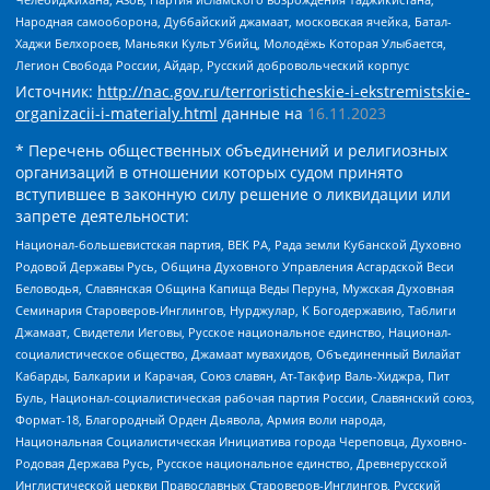
Народная самооборона, Дуббайский джамаат, московская ячейка, Батал-
Хаджи Белхороев, Маньяки Культ Убийц, Молодёжь Которая Улыбается,
Легион Свобода России, Айдар, Русский добровольческий корпус
Источник:
http://nac.gov.ru/terroristicheskie-i-ekstremistskie-
organizacii-i-materialy.html
данные на
16.11.2023
* Перечень общественных объединений и религиозных
организаций в отношении которых судом принято
вступившее в законную силу решение о ликвидации или
запрете деятельности:
Национал-большевистская партия, ВЕК РА, Рада земли Кубанской Духовно
Родовой Державы Русь, Община Духовного Управления Асгардской Веси
Беловодья, Славянская Община Капища Веды Перуна, Мужская Духовная
Семинария Староверов-Инглингов, Нурджулар, К Богодержавию, Таблиги
Джамаат, Свидетели Иеговы, Русское национальное единство, Национал-
социалистическое общество, Джамаат мувахидов, Объединенный Вилайат
Кабарды, Балкарии и Карачая, Союз славян, Ат-Такфир Валь-Хиджра, Пит
Буль, Национал-социалистическая рабочая партия России, Славянский союз,
Формат-18, Благородный Орден Дьявола, Армия воли народа,
Национальная Социалистическая Инициатива города Череповца, Духовно-
Родовая Держава Русь, Русское национальное единство, Древнерусской
Инглистической церкви Православных Староверов-Инглингов, Русский