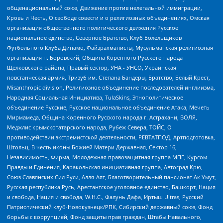
общенациональный союз, Движение против нелегальной иммиграции,
Кровь и Честь, О свободе совести и о религиозных объединениях, Омская
организация общественного политического движения Русское
национальное единство, Северное Братство, Клуб Болельщиков
Футбольного Клуба Динамо, Файзрахманисты, Мусульманская религиозная
организация п. Боровский, Община Коренного Русского народа
Щелковского района, Правый сектор, УНА - УНСО, Украинская
повстанческая армия, Тризуб им. Степана Бандеры, Братство, Белый Крест,
Misanthropic division, Религиозное объединение последователей инглиизма,
Народная Социальная Инициатива, TulaSkins, Этнополитическое
объединение Русские, Русское национальное объединение Атака, Мечеть
Мирмамеда, Община Коренного Русского народа г. Астрахани, ВОЛЯ,
Меджлис крымскотатарского народа, Рубеж Севера, ТОЙС, О
противодействии экстремистской деятельности, РЕВТАТПОД, Артподготовка,
Штольц, В честь иконы Божией Матери Державная, Сектор 16,
Независимость, Фирма, Молодежная правозащитная группа МПГ, Курсом
Правды и Единения, Каракольская инициативная группа, Автоград Крю,
Союз Славянских Сил Руси, Алля-Аят, Благотворительный пансионат Ак Умут,
Русская республика Русь, Арестантское уголовное единство, Башкорт, Нация
и свобода, Нация и свобода, W.H.С., Фалунь Дафа, Иртыш Ultras, Русский
Патриотический клуб-Новокузнецк/РПК, Сибирский державный союз, Фонд
борьбы с коррупцией, Фонд защиты прав граждан, Штабы Навального,