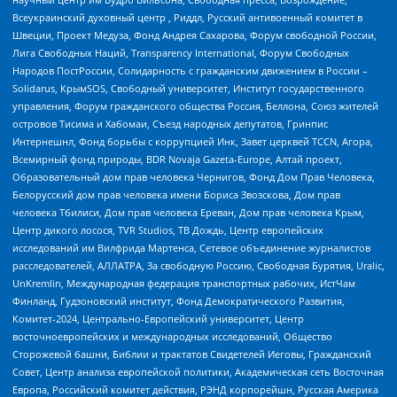
Всеукраинский духовный центр , Риддл, Русский антивоенный комитет в
Швеции, Проект Медуза, Фонд Андрея Сахарова, Форум свободной России,
Лига Свободных Наций, Transparеncy International, Форум Свободных
Народов ПостРоссии, Солидарность с гражданским движением в России –
Solidarus, КрымSOS, Свободный университет, Институт государственного
управления, Форум гражданского общества Россия, Беллона, Союз жителей
островов Тисима и Хабомаи, Съезд народных депутатов, Гринпис
Интернешнл, Фонд борьбы с коррупцией Инк, Завет церквей TCCN, Агора,
Всемирный фонд природы, BDR Novaja Gazeta-Europe, Алтай проект,
Образовательный дом прав человека Чернигов, Фонд Дом Прав Человека,
Белорусский дом прав человека имени Бориса Звозскова, Дом прав
человека Тбилиси, Дом прав человека Ереван, Дом прав человека Крым,
Центр дикого лосося, TVR Studios, ТВ Дождь, Центр европейских
исследований им Вилфрида Мартенса, Сетевое объединение журналистов
расследователей, АЛЛАТРА, За свободную Россию, Свободная Бурятия, Uralic,
UnKremlin, Международная федерация транспортных рабочих, ИстЧам
Финланд, Гудзоновский институт, Фонд Демократического Развития,
Комитет-2024, Центрально-Европейский университет, Центр
восточноевропейских и международных исследований, Общество
Сторожевой башни, Библии и трактатов Свидетелей Иеговы, Гражданский
Совет, Центр анализа европейской политики, Академическая сеть Восточная
Европа, Российский комитет действия, РЭНД корпорейшн, Русская Америка