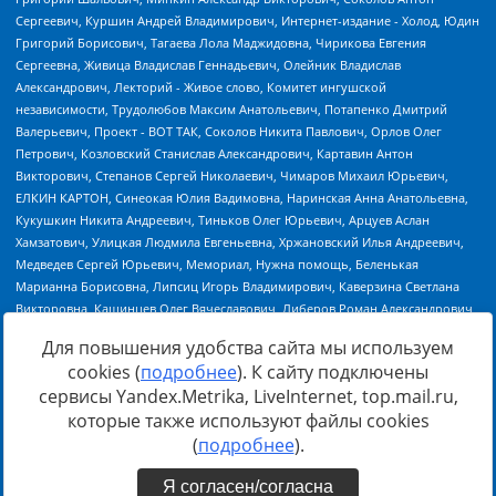
Для повышения удобства сайта мы используем
cookies (
подробнее
). К сайту подключены
сервисы Yandex.Metrika, LiveInternet, top.mail.ru,
Источник:
https://minjust.gov.ru/uploaded/files/reestr-
которые также используют файлы cookies
inostrannyih-agentov-22-03-2024.pdf
данные на
22.03.2024
(
подробнее
).
Я согласен/согласна