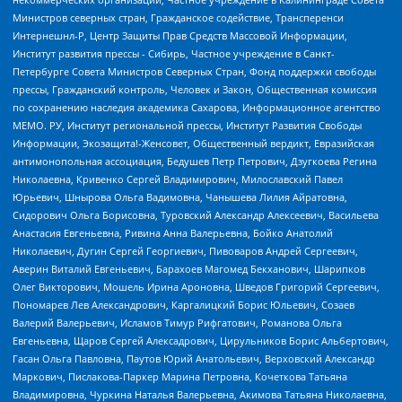
Министров северных стран, Гражданское содействие, Трансперенси
Интернешнл-Р, Центр Защиты Прав Средств Массовой Информации,
Институт развития прессы - Сибирь, Частное учреждение в Санкт-
Петербурге Совета Министров Северных Стран, Фонд поддержки свободы
прессы, Гражданский контроль, Человек и Закон, Общественная комиссия
по сохранению наследия академика Сахарова, Информационное агентство
МЕМО. РУ, Институт региональной прессы, Институт Развития Свободы
Информации, Экозащита!-Женсовет, Общественный вердикт, Евразийская
антимонопольная ассоциация, Бедушев Петр Петрович, Дзугкоева Регина
Николаевна, Кривенко Сергей Владимирович, Милославский Павел
Юрьевич, Шнырова Ольга Вадимовна, Чанышева Лилия Айратовна,
Сидорович Ольга Борисовна, Туровский Александр Алексеевич, Васильева
Анастасия Евгеньевна, Ривина Анна Валерьевна, Бойко Анатолий
Николаевич, Дугин Сергей Георгиевич, Пивоваров Андрей Сергеевич,
Аверин Виталий Евгеньевич, Барахоев Магомед Бекханович, Шарипков
Олег Викторович, Мошель Ирина Ароновна, Шведов Григорий Сергеевич,
Пономарев Лев Александрович, Каргалицкий Борис Юльевич, Созаев
Валерий Валерьевич, Исламов Тимур Рифгатович, Романова Ольга
Евгеньевна, Щаров Сергей Алексадрович, Цирульников Борис Альбертович,
Гасан Ольга Павловна, Паутов Юрий Анатольевич, Верховский Александр
Маркович, Пислакова-Паркер Марина Петровна, Кочеткова Татьяна
Владимировна, Чуркина Наталья Валерьевна, Акимова Татьяна Николаевна,