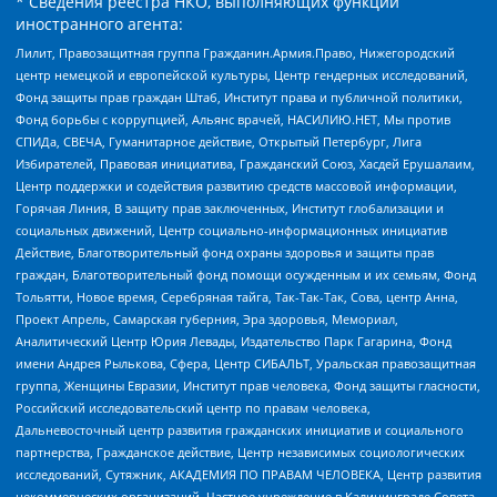
* Сведения реестра НКО, выполняющих функции
иностранного агента:
Лилит, Правозащитная группа Гражданин.Армия.Право, Нижегородский
центр немецкой и европейской культуры, Центр гендерных исследований,
Фонд защиты прав граждан Штаб, Институт права и публичной политики,
Фонд борьбы с коррупцией, Альянс врачей, НАСИЛИЮ.НЕТ, Мы против
СПИДа, СВЕЧА, Гуманитарное действие, Открытый Петербург, Лига
Избирателей, Правовая инициатива, Гражданский Союз, Хасдей Ерушалаим,
Центр поддержки и содействия развитию средств массовой информации,
Горячая Линия, В защиту прав заключенных, Институт глобализации и
социальных движений, Центр социально-информационных инициатив
Действие, Благотворительный фонд охраны здоровья и защиты прав
граждан, Благотворительный фонд помощи осужденным и их семьям, Фонд
Тольятти, Новое время, Серебряная тайга, Так-Так-Так, Сова, центр Анна,
Проект Апрель, Самарская губерния, Эра здоровья, Мемориал,
Аналитический Центр Юрия Левады, Издательство Парк Гагарина, Фонд
имени Андрея Рылькова, Сфера, Центр СИБАЛЬТ, Уральская правозащитная
группа, Женщины Евразии, Институт прав человека, Фонд защиты гласности,
Российский исследовательский центр по правам человека,
Дальневосточный центр развития гражданских инициатив и социального
партнерства, Гражданское действие, Центр независимых социологических
исследований, Сутяжник, АКАДЕМИЯ ПО ПРАВАМ ЧЕЛОВЕКА, Центр развития
некоммерческих организаций, Частное учреждение в Калининграде Совета