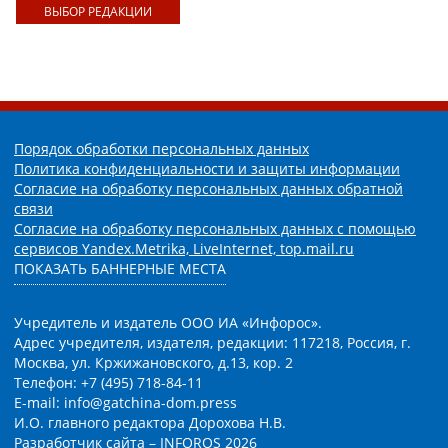
ВЫБОР РЕДАКЦИИ
Порядок обработки персональных данных
Политика конфиденциальности и защиты информации
Согласие на обработку персональных данных обратной
связи
Согласие на обработку персональных данных с помощью
сервисов Yandex.Metrika, LiveInternet, top.mail.ru
ПОКАЗАТЬ БАННЕРНЫЕ МЕСТА
Учредитель и издатель ООО ИА «Инфорос».
Адрес учредителя, издателя, редакции: 117218, Россия, г.
Москва, ул. Кржижановского, д.13, кор. 2
Телефон: +7 (495) 718-84-11
E-mail: info@gatchina-dom.press
И.О. главного редактора Дорохова Н.В.
Разработчик сайта –
INFOROS
2026