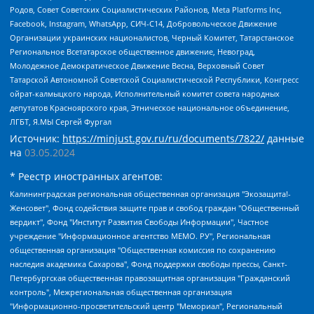
Родов, Совет Советских Социалистических Районов, Meta Platforms Inc,
Facebook, Instagram, WhatsApp, СИЧ-С14, Добровольческое Движение
Организации украинских националистов, Черный Комитет, Татарстанское
Региональное Всетатарское общественное движение, Невоград,
Молодежное Демократическое Движение Весна, Верховный Совет
Татарской Автономной Советской Социалистической Республики, Конгресс
ойрат-калмыцкого народа, Исполнительный комитет совета народных
депутатов Красноярского края, Этническое национальное объединение,
ЛГБТ, Я.МЫ Сергей Фургал
Источник:
https://minjust.gov.ru/ru/documents/7822/
данные
на
03.05.2024
* Реестр иностранных агентов:
Калининградская региональная общественная организация "Экозащита!-Женсовет", Фонд содействия защите прав и свобод граждан "Общественный вердикт", Фонд "Институт Развития Свободы Информации", Частное учреждение "Информационное агентство МЕМО. РУ", Региональная общественная организация "Общественная комиссия по сохранению наследия академика Сахарова", Фонд поддержки свободы прессы, Санкт-Петербургская общественная правозащитная организация "Гражданский контроль", Межрегиональная общественная организация "Информационно-просветительский центр "Мемориал", Региональный Фонд "Центр Защиты Прав Средств Массовой Информации", с 05.12.2023 Фонд "Центр Защиты Прав Средств массовой информации", Региональная общественная благотворительная организация помощи беженцам и мигрантам "Гражданское содействие", Негосударственное образовательное учреждение дополнительного профессионального образования (повышение квалификации) специалистов "АКАДЕМИЯ ПО ПРАВАМ ЧЕЛОВЕКА", Свердловская региональная общественная организация "Сутяжник", Автономная некоммерческая организация "Центр независимых социологических исследований", Союз общественных объединений "Российский исследовательский центр по правам человека", Региональное общественное учреждение научно-информационный центр "МЕМОРИАЛ", Некоммерческая организация "Фонд защиты гласности", Автономная некоммерческая организация "Институт прав человека", Городская общественная организация "Екатеринбургское общество "МЕМОРИАЛ", Городская общественная организация "Рязанское историко-просветительское и правозащитное общество "Мемориал" (Рязанский Мемориал), Челябинский региональный орган общественной самодеятельности – женское общественное объединение "Женщины Евразии", Челябинский региональный орган общественной самодеятельности "Уральская правозащитная группа", Фонд содействия защите здоровья и социальной справедливости имени Андрея Рылькова, Автономная Некоммерческая Организация "Аналитический Центр Юрия Левады", Автономная некоммерческая организация социальной поддержки населения "Проект Апрель", Региональная общественная организация помощи женщинам и детям, находящимся в кризисной ситуации "Информационно-методический центр "Анна", Фонд содействия развитию массовых коммуникаций и правовому просвещению "Так-так-Так", Фонд содействия устойчивому развитию "Серебряная тайга", Свердловский региональный общественный фонд социальных проектов "Новое время", "Idel.Реалии", Кавказ.Реалии, Крым.Реалии, Телеканал Настоящее Время, Татаро-башкирская служба Радио Свобода (Azatliq Radiosi), Радио Свободная Европа/Радио Свобода (PCE/PC), "Сибирь.Реалии", "Фактограф", Благотворительный фонд помощи осужденным и их семьям, Автономная некоммерческая организация "Институт глобализации и социальных движений", Фонд "В защиту прав заключенных", Частное учреждение "Центр поддержки и содействия развитию средств массовой информации", Пензенский региональный общественный благотворительный фонд "Гражданский союз", "Север.Реалии", Некоммерческая организация Фонд "Правовая инициатива", Общество с ограниченной ответственностью "Радио Свободная Европа/Радио Свобода", Чешское информационное агентство "MEDIUM-ORIENT", Красноярская региональная общественная организация "Мы против СПИДа", Камалягин Денис Николаевич, Маркелов Сергей Евгеньевич, Пономарев Лев Александрович, Савицкая Людмила Алексеевна, Автономная некоммерческая организация "Центр по работе с проблемой насилия "НАСИЛИЮ.НЕТ", Межрегиональный профессиональный союз работников здравоохранения "Альянс врачей", Юридическое лицо, зарегистрированное в Латвийской Республике, SIA "Medusa Project" (регистрационный номер 40103797863, дата регистрации 10.06.2014), Некоммерческая организация "Фонд по борьбе с коррупцией", Автономная некоммерческая организация "Институт права и публичной политики", Баданин Роман Сергеевич, Гликин Максим Александрович, Железнова Мария Михайловна, Лукьянова Юлия Сергеевна, Маетная Елизавета Витальевна, Маняхин Петр Борисович, Чуракова Ольга Владимировна, Ярош Юлия Петровна, Юридическое лицо "The Insider SIA", зарегистрированное в Риге, Латвийская Республика (дата регистрации 26.06.2015), являющееся администратором доменного имени интернет-издания "The Insider SIA", https://theins.ru, Постернак Алексей Евгеньевич, Рубин Михаил Аркадьевич, Анин Роман Александрович, Юридическое лицо Istories fonds, зарегистрированное в Латвийской Республике (регистрационный номер 50008295751, дата регистрации 24.02.2020), Великовский Дмитрий Александрович, Долинина Ирина Николаевна, Мароховская Алеся Алексеевна, Шлейнов Роман Юрьевич, Шмагун Олеся Валентиновна, Общество с ограниченной ответственностью "Альтаир 2021", Общество с ограниченной ответственностью "Вега 2021", Общество с ограниченной ответственностью "Главный редактор 2021", Общество с ограниченной ответственностью "Ромашки монолит", Важенков Артем Валерьевич, Ивановская областная общественная организация "Центр гендерных исследований", Гурман Юрий Альбертович, Медиапроект "ОВД-Инфо", Егоров Владимир Владимирович, Жилинский Владимир Александрович, Общество с ограниченной ответственностью "ЗП", Иванова София Юрьевна, Карезина Инна Павловна, Кильтау Екатерина Викторовна, Петров Алексей Викторович, Пискунов Сергей Евгеньевич, Смирнов Сергей Сергеевич, Тихонов Михаил Сергеевич, Общество с ограниченной ответственностью "ЖУРНАЛИСТ-ИНОСТРАННЫЙ АГЕНТ", Арапова Галина Юрьевна, Вольтская Татьяна Анатольевна, Американская компания "Mason G.E.S. Anonymous Foundation" (США), являющаяся владельцем интернет-издания https://mnews.world/, Компания "Stichting Bellingcat", зарегистрированная в Нидерландах (дата регистрации 11.07.2018), Захаров Андрей Вячеславович, Клепиковская Екатерина Дмитриевна, Общество с ограниченной ответственностью "МЕМО", Перл Роман Александрович, Симонов Евгений Алексеевич, Соловьева Елена Анатольевна, Сотников Даниил Владимирович, Сурначева Елизавета Дмитриевна, Автономная некоммерческая организация по защите прав человека и информированию населения "Якутия – Наше Мнение", Общество с ограниченной ответственностью "Москоу диджитал медиа", с 26.01.2023 Общество с ограниченной ответственностью "Чайка Белые сады", Ветошкина Валерия Валерьевна, Заговора Максим Александрович, Межрегиональное общественное движение "Российская ЛГБТ - сеть", Оленичев Максим Владимирович, Павлов Иван Юрьевич, Скворцова Елена Сергеевна, Общество с ограниченной ответственностью "Как бы инагент", Кочетков Игорь Викторович, Общество с ограниченной ответственностью "Честные выборы", Еланчик Олег Александрович, Общество с ограниченной ответственностью "Нобелевский призыв", Гималова Регина Эмилевна, Григорьев Андрей Валерьевич, Григорьева Алина Александровна, Ассоциация по содействию защите прав призывников, альтернативнослужащих и военнослужащих "Правозащитная группа "Гражданин.Армия.Право", Хисамова Регина Фаритовна, Автономная некоммерческая организация по реализации социально-правовых программ "Лилит", Дальневосточное общественное движение "Маяк", Санкт-Петербургская ЛГБТ-инициативная группа "Выход", Инициативная группа ЛГБТ+ "Реверс", Алексеев Андрей Викторович, Бекбулатова Таисия Львовна, Беляев Иван Михайлович, Владыкина Елена Сергеевна, Гельман Марат Александрович, Никульшина Вероника Юрьевна, Толоконникова Надежда Андреевна, Шендерович Виктор Анатольевич, Общество с ограниченной ответственностью "Данное сообщение", Общество с ограниченной ответственностью Издательский дом "Новая глава", Айнбиндер Александра Александровна, Московский комьюнити-центр для ЛГБТ+инициатив, Благотворительный фонд развития филантропии, Deutsche Welle (Германия, Kurt-Schumacher-Strasse 3, 53113 Bonn), Борзунова Мария Михайловна, Воробьев Виктор Викторович, Голубева Анна Львовна, Константинова Алла Михайловна, Малкова Ирина Владимировна, Мурадов Мурад Абдулгалимович, Осетинская Елизавета Николаевна, Понасенков Евгений Николаевич, Ганапольский Матвей Юрьевич, Киселев Евгений Алексеевич, Борухович Ирина Григорьевна, Дремин Иван Тимофеевич, Дубровский Дмитрий Викторович, Красноярская региональная общественная организация поддержки и развития альтернативных образовательных технологий и межкультурных коммуникаций "ИНТЕРРА", Маяковская Екатерина Алексеевна, Фейгин Марк Захарович, Филимонов Андрей Викторович, Дзугкоева Регина Николаевна, Доброхотов Роман Александрович, Дудь Юрий Александрович, Елкин Сергей Владимирович, Кругликов Кирилл Игоревич, Сабунаева Мария Леонидовна, Семенов Алексей Владимирович, Шаинян Карен Багратович, Шульман Екатерина Михайловна, Асафьев Артур Валерьевич, Вахштайн Виктор Семенович, Венедиктов Алексей Алексеевич, Лушникова Екатерина Евгеньевна, Волков Леонид Михайлович, Невзоров Александр Глебович, Пархоменко Сергей Борисович, Сироткин Ярослав Николаевич, Кара-Мурза Владимир Владимирович, Баранова Наталья Владимировна, Гозман Леонид Яковлевич, Кагарлицкий Борис Юльевич, Климарев Михаил Валерьевич, Милов Владимир Станиславович, Автономная некоммерческая организация Краснодарский центр современного искусства "Типография", Моргенштерн Алишер Тагирович, Соболь Любовь Эдуардовна, Общество с ограниченной ответственностью "ЛИЗА НОРМ", Каспаров Гарри Кимович, Ходорковский Михаил Борисович, Общество с ограниченной ответственностью "Апрельские тезисы", Данилович Ирина Брониславовна, Кашин Олег Владимирович, Петров Николай Владимирович, Пивоваров Алексей Владимирович, Соколов Михаил Владимирович, Цветкова Юлия Владимировна, Чичваркин Евгений Александрович, Комитет против пыток/Команда против пыток, Общество с ограниченной ответственностью "Первый научный", Общество с ограниченной ответственностью "Вертолет и ко", Белоцерковская Вероника Борисовна, Кац Максим Евгеньевич, Лазарева Татьяна Юрьевна, Шаведдинов Руслан Табризович, Яшин Илья Валерьевич, Общество с ограниченной ответственностью "Иноагент ААВ", Алешковский Дмитрий Петрович, Альбац Евгения Марковна, Быков Дмитрий Львович, Галямина Юлия Евгеньевна, Лойко Сергей Леонидович, Мартынов Кирилл Константинович, Медведев Сергей Александрович, Крашенинников Федор Геннадиевич, Гордеева Катерина Вл