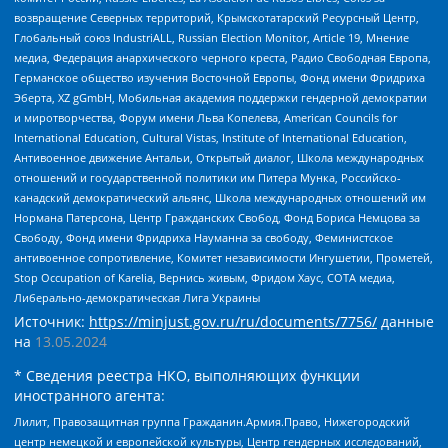
возвращение Северных территорий, Крымскотатарский Ресурсный Центр,
Глобальный союз IndustriALL, Russian Election Monitor, Article 19, Мнение
медиа, Федерация анархического черного креста, Радио Свободная Европа,
Германское общество изучения Восточной Европы, Фонд имени Фридриха
Эберта, XZ gGmbH, Мобильная академия поддержки гендерной демократии
и миротворчества, Форум имени Льва Копелева, American Councils for
International Education, Cultural Vistas, Institute of International Education,
Антивоенное движение Антальи, Открытый диалог, Школа международных
отношений и государственной политики им Питера Мунка, Российско-
канадский демократический альянс, Школа международных отношений им
Нормана Патерсона, Центр Гражданских Свобод, Фонд Бориса Немцова за
Свободу, Фонд имени Фридриха Науманна за свободу, Феминистское
антивоенное сопротивление, Комитет независимости Ингушетии, Прометей,
Stop Occupation of Karelia, Вернись живым, Фридом Хаус, СОТА медиа,
Либерально-демократическая Лига Украины
Источник:
https://minjust.gov.ru/ru/documents/7756/
данные
на
13.05.2024
* Сведения реестра НКО, выполняющих функции
иностранного агента:
Лилит, Правозащитная группа Гражданин.Армия.Право, Нижегородский
центр немецкой и европейской культуры, Центр гендерных исследований,