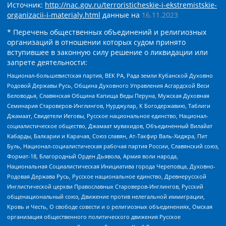
Источник:
http://nac.gov.ru/terroristicheskie-i-ekstremistskie-
organizacii-i-materialy.html
данные на
16.11.2023
* Перечень общественных объединений и религиозных
организаций в отношении которых судом принято
вступившее в законную силу решение о ликвидации или
запрете деятельности:
Национал-большевистская партия, ВЕК РА, Рада земли Кубанской Духовно
Родовой Державы Русь, Община Духовного Управления Асгардской Веси
Беловодья, Славянская Община Капища Веды Перуна, Мужская Духовная
Семинария Староверов-Инглингов, Нурджулар, К Богодержавию, Таблиги
Джамаат, Свидетели Иеговы, Русское национальное единство, Национал-
социалистическое общество, Джамаат мувахидов, Объединенный Вилайат
Кабарды, Балкарии и Карачая, Союз славян, Ат-Такфир Валь-Хиджра, Пит
Буль, Национал-социалистическая рабочая партия России, Славянский союз,
Формат-18, Благородный Орден Дьявола, Армия воли народа,
Национальная Социалистическая Инициатива города Череповца, Духовно-
Родовая Держава Русь, Русское национальное единство, Древнерусской
Инглистической церкви Православных Староверов-Инглингов, Русский
общенациональный союз, Движение против нелегальной иммиграции,
Кровь и Честь, О свободе совести и о религиозных объединениях, Омская
организация общественного политического движения Русское