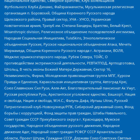
национальное единство, Северное Братство, Клуб Болельщиков
Футбольного Клуба Динамо, Файзрахманисты, Мусульманская религиозная
организация п. Боровский, Община Коренного Русского народа
Щелковского района, Правый сектор, УНА - УНСО, Украинская
повстанческая армия, Тризуб им. Степана Бандеры, Братство, Белый Крест,
Misanthropic division, Религиозное объединение последователей инглиизма,
Народная Социальная Инициатива, TulaSkins, Этнополитическое
объединение Русские, Русское национальное объединение Атака, Мечеть
Мирмамеда, Община Коренного Русского народа г. Астрахани, ВОЛЯ,
Меджлис крымскотатарского народа, Рубеж Севера, ТОЙС, О
противодействии экстремистской деятельности, РЕВТАТПОД, Артподготовка,
Штольц, В честь иконы Божией Матери Державная, Сектор 16,
Независимость, Фирма, Молодежная правозащитная группа МПГ, Курсом
Правды и Единения, Каракольская инициативная группа, Автоград Крю,
Союз Славянских Сил Руси, Алля-Аят, Благотворительный пансионат Ак Умут,
Русская республика Русь, Арестантское уголовное единство, Башкорт, Нация
и свобода, Нация и свобода, W.H.С., Фалунь Дафа, Иртыш Ultras, Русский
Патриотический клуб-Новокузнецк/РПК, Сибирский державный союз, Фонд
борьбы с коррупцией, Фонд защиты прав граждан, Штабы Навального,
Совет граждан СССР Прикубанского округа г. Краснодара, Мужское
государство, Народное объединение русского движения, Народное
движение Адат, Народный совет граждан РСФСР СССР Архангельской
области, Проект Штурм, Граждане СССР, Держава Союз Советских Светлых