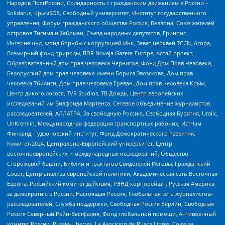
Народов ПостРоссии, Солидарность с гражданским движением в России –
Solidarus, КрымSOS, Свободный университет, Институт государственного
управления, Форум гражданского общества Россия, Беллона, Союз жителей
островов Тисима и Хабомаи, Съезд народных депутатов, Гринпис
Интернешнл, Фонд борьбы с коррупцией Инк, Завет церквей TCCN, Агора,
Всемирный фонд природы, BDR Novaja Gazeta-Europe, Алтай проект,
Образовательный дом прав человека Чернигов, Фонд Дом Прав Человека,
Белорусский дом прав человека имени Бориса Звозскова, Дом прав
человека Тбилиси, Дом прав человека Ереван, Дом прав человека Крым,
Центр дикого лосося, TVR Studios, ТВ Дождь, Центр европейских
исследований им Вилфрида Мартенса, Сетевое объединение журналистов
расследователей, АЛЛАТРА, За свободную Россию, Свободная Бурятия, Uralic,
UnKremlin, Международная федерация транспортных рабочих, ИстЧам
Финланд, Гудзоновский институт, Фонд Демократического Развития,
Комитет-2024, Центрально-Европейский университет, Центр
восточноевропейских и международных исследований, Общество
Сторожевой башни, Библии и трактатов Свидетелей Иеговы, Гражданский
Совет, Центр анализа европейской политики, Академическая сеть Восточная
Европа, Российский комитет действия, РЭНД корпорейшн, Русская Америка
за демократию в России, Настоящая Россия, Глобальная сеть журналистов-
расследователей, Служба поддержки, Свободная Россия Берлин, Свободная
Россия Северный Рейн-Вестфалия, Фонд глобальной помощи, Антивоенный
комитет России, Russie-Libertes, La Asocicion de Rusos Libres, Союз за