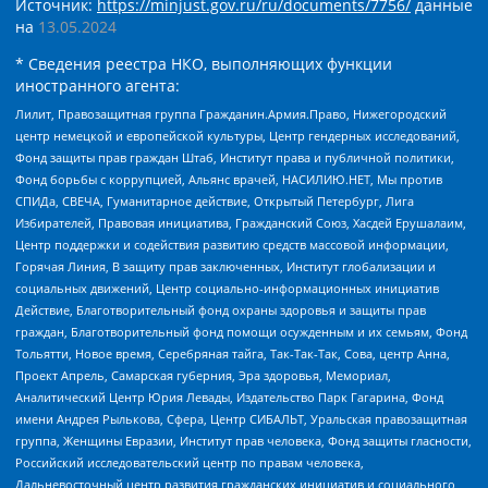
Источник:
https://minjust.gov.ru/ru/documents/7756/
данные
на
13.05.2024
* Сведения реестра НКО, выполняющих функции
иностранного агента:
Лилит, Правозащитная группа Гражданин.Армия.Право, Нижегородский
центр немецкой и европейской культуры, Центр гендерных исследований,
Фонд защиты прав граждан Штаб, Институт права и публичной политики,
Фонд борьбы с коррупцией, Альянс врачей, НАСИЛИЮ.НЕТ, Мы против
СПИДа, СВЕЧА, Гуманитарное действие, Открытый Петербург, Лига
Избирателей, Правовая инициатива, Гражданский Союз, Хасдей Ерушалаим,
Центр поддержки и содействия развитию средств массовой информации,
Горячая Линия, В защиту прав заключенных, Институт глобализации и
социальных движений, Центр социально-информационных инициатив
Действие, Благотворительный фонд охраны здоровья и защиты прав
граждан, Благотворительный фонд помощи осужденным и их семьям, Фонд
Тольятти, Новое время, Серебряная тайга, Так-Так-Так, Сова, центр Анна,
Проект Апрель, Самарская губерния, Эра здоровья, Мемориал,
Аналитический Центр Юрия Левады, Издательство Парк Гагарина, Фонд
имени Андрея Рылькова, Сфера, Центр СИБАЛЬТ, Уральская правозащитная
группа, Женщины Евразии, Институт прав человека, Фонд защиты гласности,
Российский исследовательский центр по правам человека,
Дальневосточный центр развития гражданских инициатив и социального