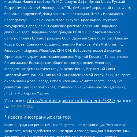
и свобода, Нация и свобода, W.H.С., Фалунь Дафа, Иртыш Ultras, Русский
Патриотический клуб-Новокузнецк/РПК, Сибирский державный союз, Фонд
борьбы с коррупцией, Фонд защиты прав граждан, Штабы Навального,
Совет граждан СССР Прикубанского округа г. Краснодара, Мужское
государство, Народное объединение русского движения, Народное
движение Адат, Народный совет граждан РСФСР СССР Архангельской
области, Проект Штурм, Граждане СССР, Держава Союз Советских Светлых
Родов, Совет Советских Социалистических Районов, Meta Platforms Inc,
Facebook, Instagram, WhatsApp, СИЧ-С14, Добровольческое Движение
Организации украинских националистов, Черный Комитет, Татарстанское
Региональное Всетатарское общественное движение, Невоград,
Молодежное Демократическое Движение Весна, Верховный Совет
Татарской Автономной Советской Социалистической Республики, Конгресс
ойрат-калмыцкого народа, Исполнительный комитет совета народных
депутатов Красноярского края, Этническое национальное объединение,
ЛГБТ, Я.МЫ Сергей Фургал
Источник:
https://minjust.gov.ru/ru/documents/7822/
данные
на
03.05.2024
* Реестр иностранных агентов:
Калининградская региональная общественная организация "Экозащита!-Женсовет", Фонд содействия защите прав и свобод граждан "Общественный вердикт", Фонд "Институт Развития Свободы Информации", Частное учреждение "Информационное агентство МЕМО. РУ", Региональная общественная организация "Общественная комиссия по сохранению наследия академика Сахарова", Фонд поддержки свободы прессы, Санкт-Петербургская общественная правозащитная организация "Гражданский контроль", Межрегиональная общественная организация "Информационно-просветительский центр "Мемориал", Региональный Фонд "Центр Защиты Прав Средств Массовой Информации", с 05.12.2023 Фонд "Центр Защиты Прав Средств массовой информации", Региональная общественная благотворительная организация помощи беженцам и мигрантам "Гражданское содействие", Негосударственное образовательное учреждение дополнительного профессионального образования (повышение квалификации) специалистов "АКАДЕМИЯ ПО ПРАВАМ ЧЕЛОВЕКА", Свердловская региональная общественная организация "Сутяжник", Автономная некоммерческая организация "Центр независимых социологических исследований", Союз общественных объединений "Российский исследовательский центр по правам человека", Региональное общественное учреждение научно-информационный центр "МЕМОРИАЛ", Некоммерческая организация "Фонд защиты гласности", Автономная некоммерческая организация "Институт прав человека", Городская общественная организация "Екатеринбургское общество "МЕМОРИАЛ", Городская общественная организация "Рязанское историко-просветительское и правозащитное общество "Мемориал" (Рязанский Мемориал), Челябинский региональный орган общественной самодеятельности – женское общественное объединение "Женщины Евразии", Челябинский региональный орган общественной самодеятельности "Уральская правозащитная группа", Фонд содействия защите здоровья и социальной справедливости имени Андрея Рылькова, Автономная Некоммерческая Организация "Аналитический Центр Юрия Левады", Автономная некоммерческая организация социальной поддержки населения "Проект Апрель", Региональная общественная организация помощи женщинам и детям, находящимся в кризисной ситуации "Информационно-методический центр "Анна", Фонд содействия развитию массовых коммуникаций и правовому просвещению "Так-так-Так", Фонд содействия устойчивому развитию "Серебряная тайга", Свердловский региональный общественный фонд социальных проектов "Новое время", "Idel.Реалии", Кавказ.Реалии, Крым.Реалии, Телеканал Настоящее Время, Татаро-башкирская служба Радио Свобода (Azatliq Radiosi), Радио Свободная Европа/Радио Свобода (PCE/PC), "Сибирь.Реалии", "Фактограф", Благотворительный фонд помощи осужденным и их семьям, Автономная некоммерческая организация "Институт глобализации и социальных движений", Фонд "В защиту прав заключенных", Частное учреждение "Центр поддержки и содействия развитию средств массовой информации", Пензенский региональный общественный благотворительный фонд "Гражданский союз", "Север.Реалии", Некоммерческая организация Фонд "Правовая инициатива", Общество с ограниченной ответственностью "Радио Свободная Европа/Радио Свобода", Чешское информационное агентство "MEDIUM-ORIENT", Красноярская региональная общественная организация "Мы против СПИДа", Камалягин Денис Николаевич, Маркелов Сергей Евгеньевич, Пономарев Лев Александрович, Савицкая Людмила Алексеевна, Автономная некоммерческая организация "Центр по работе с проблемой насилия "НАСИЛИЮ.НЕТ", Межрегиональный профессиональный союз работников здравоохранения "Альянс врачей", Юридическое лицо, зарегистрированное в Латвийской Республике, SIA "Medusa Project" (регистрационный номер 40103797863, дата регистрации 10.06.2014), Некоммерческая организация "Фонд по борьбе с коррупцией", Автономная некоммерческая организация "Институт права и публичной политики", Баданин Роман Сергеевич, Гликин Максим Александрович, Железнова Мария Михайловна, Лукьянова Юлия Сергеевна, Маетная Елизавета Витальевна, Маняхин Петр Борисович, Чуракова Ольга Владимировна, Ярош Юлия Петровна, Юридическое лицо "The Insider SIA", зарегистрированное в Риге, Латвийская Республика (дата регистрации 26.06.2015), являющееся администратором доменного имени интернет-издания "The Insider SIA", https://theins.ru, Постернак Алексей Евгеньевич, Рубин Михаил Аркадьевич, Анин Роман Александрович, Юридическое лицо Istories fonds, зарегистрированное в Латвийской Республике (регистрационный номер 50008295751, дата регистрации 24.02.2020), Великовский Дмитрий Александрович, Долинина Ирина Николаевна, Мароховская Алеся Алексеевна, Шлейнов Роман Юрьевич, Шмагун Олеся Валентиновна, Общество с ограниченной ответственностью "Альтаир 2021", Общество с ограниченной ответственностью "Вега 2021", Общество с ограниченной ответственностью "Главный редактор 2021", Общество с ограниченной ответственностью "Ромашки монолит", Важенков Артем Валерьевич, Ивановская областная общественная организация "Центр гендерных исследований", Гурман Юрий Альбертович, Медиапроект "ОВД-Инфо", Егоров Владимир Владимирович, Жилинский Владимир Александрович, Общество с ограниченной ответственностью "ЗП", Иванова София Юрьевна, Карезина Инна Павловна, Кильтау Екатерина Викторовна, Петров Алексей Викторович, Пискунов Сергей Евгеньевич, Смирнов Сергей Сергеевич, Тихонов Михаил Сергеевич, Общество с ограниченной ответственностью "ЖУРНАЛИСТ-ИНОСТРАННЫЙ АГЕНТ", Арапова Галина Юрьевна, Вольтская Татьяна Анатольевна, Американская компания "Mason G.E.S. Anonymous Foundation" (США), являющаяся владельцем интернет-издания https://mnews.world/, Компания "Stichting Bellingcat", зарегистрированная в Нидерландах (дата регистрации 11.07.2018), Захаров Андрей Вячеславович, Клепиковская Екатерина Дмитриевна, Общество с ограниченной ответственностью "МЕМО", Перл Роман Александрович, Симонов Евгений Алексеевич, Соловьева Елена Анатольевна, Сотников Даниил Владимирович, Сурначева Елизавета Дмитриевна, Автономная некоммерческая организация по защите прав человека и информированию населения "Якутия – Наше Мнение", Общество с ограниченной ответственностью "Москоу диджитал медиа", с 26.01.2023 Общество с ограниченной ответственностью "Чайка Белые сады", Ветошкина Валерия Валерьевна, Заговора Максим Александрович, Межрегиональное общественное движение "Российская ЛГБТ - сеть", Оленичев Максим Владимирович, Павлов Иван Юрьевич, Скворцова Елена Сергеевна, Общество с ограниченной ответственностью "Как бы инагент", Кочетков Игорь Викторович, Общество с ограниченной ответственностью "Честные выборы", Еланчик Олег Александрович, Общество с ограниченной ответственностью "Нобелевский призыв", Гималова Регина Эмилевна, Григорьев Андрей Валерьевич, Григорьева Алина Александровна, Ассоциация по содействию защите прав призывников, альтернативнослужащих и военнослужащих "Правозащитная группа "Гражданин.Армия.Право", Хисамова Регина Фаритовна, Автономная некоммерческая организация по реализации социально-правовых программ "Лилит", Дальневосточное общественное движение "Маяк", Санкт-Петербургская ЛГБТ-инициативная группа "Выход", Инициативная группа ЛГБТ+ "Реверс", Алексеев Андрей Викторович, Бекбулатова Таисия Львовна, Беляев Иван Михайлович, Владыкина Елена Сергеевна, Гельман Марат Александрович, Никульшина Вероника Юрьевна, Толоконникова Надежда Андреевна, Шендерович Виктор Анатольевич, Общество с ограниченной ответственностью "Данное сообщение", Общество с ограниченной ответственностью Издательский дом "Новая глава", Айнбиндер Александра Александровна, Московский комьюнити-центр для ЛГБТ+инициатив, Благотворительный фонд развития филантропии, Deutsche Welle (Германия, Kurt-Schumacher-Strasse 3, 53113 Bonn), Борзунова Мария Михайловна, Воробьев Виктор Викторович, Голубева Анна Львовна, Константинова Алла Михайловна, Малкова Ирина Владимировна, Мурадов Мурад Абдулгалимович, Осетинская Елизавета Николаевна, Понасенков Евгений Николаевич, Ганапольский Матвей Юрьевич, Киселев Евгений Алексеевич, Борухович Ирина Григорьевна, Дремин Иван Тимофеевич, Дубровский Дмитрий Викторович, Красноярская региональная общественная организация поддержки и развития альтернативных образовательных технологий и межкультурных коммуникаций "ИНТЕРРА", Маяковская Екатерина Алексеевна, Фейгин Марк Захарович, Филимонов Андрей Викторович, Дзугкоева Регина Николаевна, Доброхотов Роман Александрович, Дудь Юрий Александрович, Елкин Сергей Владимирович, Кругликов Кирилл Игоревич, Сабунаева Мария Леонидовна, Семенов Алексей Владимирович, Шаинян Карен Багратович, Шульман Екатерина Михайловна, Асафьев Артур Валерьевич, Вахштайн Виктор Семенович, Венедиктов Алексей Алексеевич, Лушникова Екатерина Евгеньевна, Волков Леонид Михайлович, Невзоров Александр Глебович, Пархоменко Сергей Борисович, Сироткин Ярослав Николаевич, Кара-Мурза Владимир Владимирович, Баранова Наталья Владимировна, Гозман Леонид Яковлевич, Кагарлицкий Борис Юльевич, Климарев Михаил Валерьевич, Милов Владимир Станиславович, Автономная некоммерческая организация Краснодарский центр современного искусства "Типография", Моргенштерн Алишер Тагирович, Соболь Любовь Эдуардовна, Общество с ограниченной ответственностью "ЛИЗА НОРМ", Каспаров Гарри Кимович, Ходорковский Михаил Борисович, Общество с ограниченной ответственностью "Апрельские тезисы", Данилович Ирина Брониславовна, Кашин Олег Владимирович, Петров Николай Владимирович, Пивоваров Алексей Владимирович, Соколов Михаил Владимирович, Цветкова Юлия Владимировна, Чичваркин Евгений Александрович, Комитет против пыток/Команда против пыток, Общество с ограниченной ответственностью "Первый научный", Общество с ограниченной ответственностью "Вертолет и ко", Белоцерковская Вероника Борисовна, Кац Максим Евгеньевич, Лазарева Татьяна Юрьевна, Шаведдинов Руслан Табризович, Яшин Илья Валерьевич, Общество с ограниченной ответственностью "Иноагент ААВ", Алешковский Дмитрий Петрович, Альбац Евгения Марковна, Быков Дмитрий Львович, Галямина Юлия Евгеньевна, Лойко Сергей Леонидович, Мартынов Кирилл Константинович, Медведев Сергей Александрович, Крашенинников Федор Геннадиевич, Гордеева Катерина Вл