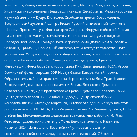
Foundation, Канадский украинский конгресс, Институт Макдональда-Лорье,
Украинская национальная федерация Канады, Декабристы, Международный
научный центр им Вудро Вильсона, Свободная пресса, Возрождение,
Всеукраинский духовный центр , Риддл, Русский антивоенный комитет в
Швеции, Проект Медуза, Фонд Андрея Сахарова, Форум свободной России,
Лига Свободных Наций, Transparеncy International, Форум Свободных
Народов ПостРоссии, Солидарность с гражданским движением в России –
Solidarus, КрымSOS, Свободный университет, Институт государственного
управления, Форум гражданского общества Россия, Беллона, Союз жителей
островов Тисима и Хабомаи, Съезд народных депутатов, Гринпис
Интернешнл, Фонд борьбы с коррупцией Инк, Завет церквей TCCN, Агора,
Всемирный фонд природы, BDR Novaja Gazeta-Europe, Алтай проект,
Образовательный дом прав человека Чернигов, Фонд Дом Прав Человека,
Белорусский дом прав человека имени Бориса Звозскова, Дом прав
человека Тбилиси, Дом прав человека Ереван, Дом прав человека Крым,
Центр дикого лосося, TVR Studios, ТВ Дождь, Центр европейских
исследований им Вилфрида Мартенса, Сетевое объединение журналистов
расследователей, АЛЛАТРА, За свободную Россию, Свободная Бурятия, Uralic,
UnKremlin, Международная федерация транспортных рабочих, ИстЧам
Финланд, Гудзоновский институт, Фонд Демократического Развития,
Комитет-2024, Центрально-Европейский университет, Центр
восточноевропейских и международных исследований, Общество