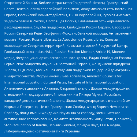
Сторожевой башни, Библии и трактатов Свидетелей Иеговы, Гражданский
Совет, Центр анализа европейской политики, Академическая сеть Восточная
Европа, Российский комитет действия, РЭНД корпорейшн, Русская Америка
за демократию в России, Настоящая Россия, Глобальная сеть журналистов-
расследователей, Служба поддержки, Свободная Россия Берлин, Свободная
Россия Северный Рейн-Вестфалия, Фонд глобальной помощи, Антивоенный
комитет России, Russie-Libertes, La Asocicion de Rusos Libres, Союз за
возвращение Северных территорий, Крымскотатарский Ресурсный Центр,
Глобальный союз IndustriALL, Russian Election Monitor, Article 19, Мнение
медиа, Федерация анархического черного креста, Радио Свободная Европа,
Германское общество изучения Восточной Европы, Фонд имени Фридриха
Эберта, XZ gGmbH, Мобильная академия поддержки гендерной демократии
и миротворчества, Форум имени Льва Копелева, American Councils for
International Education, Cultural Vistas, Institute of International Education,
Антивоенное движение Антальи, Открытый диалог, Школа международных
отношений и государственной политики им Питера Мунка, Российско-
канадский демократический альянс, Школа международных отношений им
Нормана Патерсона, Центр Гражданских Свобод, Фонд Бориса Немцова за
Свободу, Фонд имени Фридриха Науманна за свободу, Феминистское
антивоенное сопротивление, Комитет независимости Ингушетии, Прометей,
Stop Occupation of Karelia, Вернись живым, Фридом Хаус, СОТА медиа,
Либерально-демократическая Лига Украины