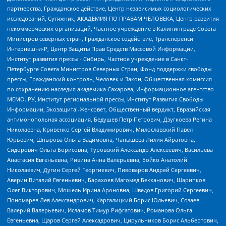
партнерства, Гражданское действие, Центр независимых социологических
исследований, Сутяжник, АКАДЕМИЯ ПО ПРАВАМ ЧЕЛОВЕКА, Центр развития
некоммерческих организаций, Частное учреждение в Калининграде Совета
Министров северных стран, Гражданское содействие, Трансперенси
Интернешнл-Р, Центр Защиты Прав Средств Массовой Информации,
Институт развития прессы - Сибирь, Частное учреждение в Санкт-
Петербурге Совета Министров Северных Стран, Фонд поддержки свободы
прессы, Гражданский контроль, Человек и Закон, Общественная комиссия
по сохранению наследия академика Сахарова, Информационное агентство
МЕМО. РУ, Институт региональной прессы, Институт Развития Свободы
Информации, Экозащита!-Женсовет, Общественный вердикт, Евразийская
антимонопольная ассоциация, Бедушев Петр Петрович, Дзугкоева Регина
Николаевна, Кривенко Сергей Владимирович, Милославский Павел
Юрьевич, Шнырова Ольга Вадимовна, Чанышева Лилия Айратовна,
Сидорович Ольга Борисовна, Туровский Александр Алексеевич, Васильева
Анастасия Евгеньевна, Ривина Анна Валерьевна, Бойко Анатолий
Николаевич, Дугин Сергей Георгиевич, Пивоваров Андрей Сергеевич,
Аверин Виталий Евгеньевич, Барахоев Магомед Бекханович, Шарипков
Олег Викторович, Мошель Ирина Ароновна, Шведов Григорий Сергеевич,
Пономарев Лев Александрович, Каргалицкий Борис Юльевич, Созаев
Валерий Валерьевич, Исламов Тимур Рифгатович, Романова Ольга
Евгеньевна, Щаров Сергей Алексадрович, Цирульников Борис Альбертович,