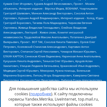
Для повышения удобства сайта мы используем
cookies (
подробнее
). К сайту подключены
сервисы Yandex.Metrika, LiveInternet, top.mail.ru,
Источник:
https://minjust.gov.ru/uploaded/files/reestr-
которые также используют файлы cookies
inostrannyih-agentov-22-03-2024.pdf
данные на
22.03.2024