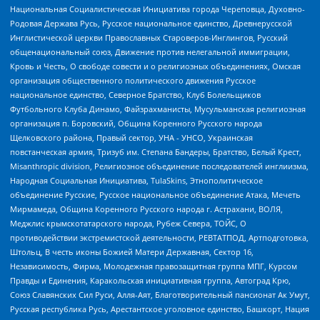
Национальная Социалистическая Инициатива города Череповца, Духовно-
Родовая Держава Русь, Русское национальное единство, Древнерусской
Инглистической церкви Православных Староверов-Инглингов, Русский
общенациональный союз, Движение против нелегальной иммиграции,
Кровь и Честь, О свободе совести и о религиозных объединениях, Омская
организация общественного политического движения Русское
национальное единство, Северное Братство, Клуб Болельщиков
Футбольного Клуба Динамо, Файзрахманисты, Мусульманская религиозная
организация п. Боровский, Община Коренного Русского народа
Щелковского района, Правый сектор, УНА - УНСО, Украинская
повстанческая армия, Тризуб им. Степана Бандеры, Братство, Белый Крест,
Misanthropic division, Религиозное объединение последователей инглиизма,
Народная Социальная Инициатива, TulaSkins, Этнополитическое
объединение Русские, Русское национальное объединение Атака, Мечеть
Мирмамеда, Община Коренного Русского народа г. Астрахани, ВОЛЯ,
Меджлис крымскотатарского народа, Рубеж Севера, ТОЙС, О
противодействии экстремистской деятельности, РЕВТАТПОД, Артподготовка,
Штольц, В честь иконы Божией Матери Державная, Сектор 16,
Независимость, Фирма, Молодежная правозащитная группа МПГ, Курсом
Правды и Единения, Каракольская инициативная группа, Автоград Крю,
Союз Славянских Сил Руси, Алля-Аят, Благотворительный пансионат Ак Умут,
Русская республика Русь, Арестантское уголовное единство, Башкорт, Нация