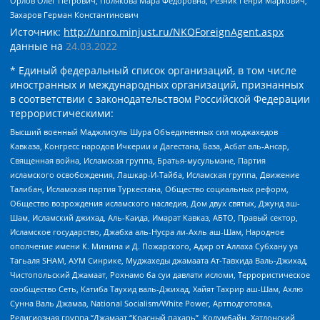
Орлов Олег Петрович, Полякова Мара Федоровна, Резник Генри Маркович,
Захаров Герман Константинович
Источник:
http://unro.minjust.ru/NKOForeignAgent.aspx
данные на
24.03.2022
* Единый федеральный список организаций, в том числе
иностранных и международных организаций, признанных
в соответствии с законодательством Российской Федерации
террористическими:
Высший военный Маджлисуль Шура Объединенных сил моджахедов
Кавказа, Конгресс народов Ичкерии и Дагестана, База, Асбат аль-Ансар,
Священная война, Исламская группа, Братья-мусульмане, Партия
исламского освобождения, Лашкар-И-Тайба, Исламская группа, Движение
Талибан, Исламская партия Туркестана, Общество социальных реформ,
Общество возрождения исламского наследия, Дом двух святых, Джунд аш-
Шам, Исламский джихад, Аль-Каида, Имарат Кавказ, АБТО, Правый сектор,
Исламское государство, Джабха аль-Нусра ли-Ахль аш-Шам, Народное
ополчение имени К. Минина и Д. Пожарского, Аджр от Аллаха Субхану уа
Тагьаля SHAM, АУМ Синрике, Муджахеды джамаата Ат-Тавхида Валь-Джихад,
Чистопольский Джамаат, Рохнамо ба суи давлати исломи, Террористическое
сообщество Сеть, Катиба Таухид валь-Джихад, Хайят Тахрир аш-Шам, Ахлю
Сунна Валь Джамаа, National Socialism/White Power, Артподготовка,
Религиозная группа “Джамаат “Красный пахарь”, Колумбайн, Хатлонский