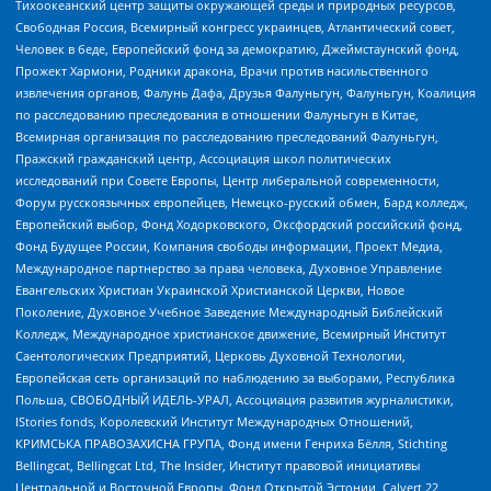
Тихоокеанский центр защиты окружающей среды и природных ресурсов,
Свободная Россия, Всемирный конгресс украинцев, Атлантический совет,
Человек в беде, Европейский фонд за демократию, Джеймстаунский фонд,
Прожект Хармони, Родники дракона, Врачи против насильственного
извлечения органов, Фалунь Дафа, Друзья Фалуньгун, Фалуньгун, Коалиция
по расследованию преследования в отношении Фалуньгун в Китае,
Всемирная организация по расследованию преследований Фалуньгун,
Пражский гражданский центр, Ассоциация школ политических
исследований при Совете Европы, Центр либеральной современности,
Форум русскоязычных европейцев, Немецко-русский обмен, Бард колледж,
Европейский выбор, Фонд Ходорковского, Оксфордский российский фонд,
Фонд Будущее России, Компания свободы информации, Проект Медиа,
Международное партнерство за права человека, Духовное Управление
Евангельских Христиан Украинской Христианской Церкви, Новое
Поколение, Духовное Учебное Заведение Международный Библейский
Колледж, Международное христианское движение, Всемирный Институт
Саентологических Предприятий, Церковь Духовной Технологии,
Европейская сеть организаций по наблюдению за выборами, Республика
Польша, СВОБОДНЫЙ ИДЕЛЬ-УРАЛ, Ассоциация развития журналистики,
IStories fonds, Королевский Институт Международных Отношений,
КРИМСЬКА ПРАВОЗАХИСНА ГРУПА, Фонд имени Генриха Бёлля, Stichting
Bellingcat, Bellingcat Ltd, The Insider, Институт правовой инициативы
Центральной и Восточной Европы, Фонд Открытой Эстонии, Calvert 22