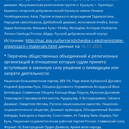
джамаат, Мусульманская религиозная группа п. Кушкуль г. Оренбург,
Крымско-татарский добровольческий батальон имени Номана
Челебиджихана, Азов, Партия исламского возрождения Таджикистана,
Народная самооборона, Дуббайский джамаат, московская ячейка, Батал-
Хаджи Белхороев, Маньяки Культ Убийц, Молодёжь Которая Улыбается,
Легион Свобода России, Айдар, Русский добровольческий корпус
Источник:
http://nac.gov.ru/terroristicheskie-i-ekstremistskie-
organizacii-i-materialy.html
данные на
16.11.2023
* Перечень общественных объединений и религиозных
организаций в отношении которых судом принято
вступившее в законную силу решение о ликвидации или
запрете деятельности:
Национал-большевистская партия, ВЕК РА, Рада земли Кубанской Духовно
Родовой Державы Русь, Община Духовного Управления Асгардской Веси
Беловодья, Славянская Община Капища Веды Перуна, Мужская Духовная
Семинария Староверов-Инглингов, Нурджулар, К Богодержавию, Таблиги
Джамаат, Свидетели Иеговы, Русское национальное единство, Национал-
социалистическое общество, Джамаат мувахидов, Объединенный Вилайат
Кабарды, Балкарии и Карачая, Союз славян, Ат-Такфир Валь-Хиджра, Пит
Буль, Национал-социалистическая рабочая партия России, Славянский союз,
Формат-18, Благородный Орден Дьявола, Армия воли народа,