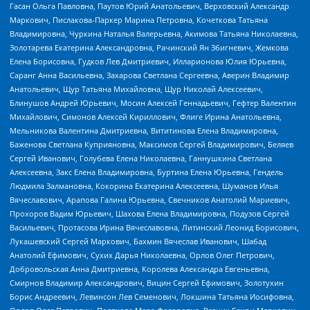
Гасан Ольга Павловна, Паутов Юрий Анатольевич, Верховский Александр
Маркович, Пислакова-Паркер Марина Петровна, Кочеткова Татьяна
Владимировна, Чуркина Наталья Валерьевна, Акимова Татьяна Николаевна,
Золотарева Екатерина Александровна, Рачинский Ян Збигневич, Жемкова
Елена Борисовна, Гудков Лев Дмитриевич, Илларионова Юлия Юрьевна,
Саранг Анна Васильевна, Захарова Светлана Сергеевна, Аверин Владимир
Анатольевич, Щур Татьяна Михайловна, Щур Николай Алексеевич,
Блинушов Андрей Юрьевич, Мосин Алексей Геннадьевич, Гефтер Валентин
Михайлович, Симонов Алексей Кириллович, Флиге Ирина Анатольевна,
Мельникова Валентина Дмитриевна, Вититинова Елена Владимировна,
Баженова Светлана Куприяновна, Максимов Сергей Владимирович, Беляев
Сергей Иванович, Голубева Елена Николаевна, Ганнушкина Светлана
Алексеевна, Закс Елена Владимировна, Буртина Елена Юрьевна, Гендель
Людмила Залмановна, Кокорина Екатерина Алексеевна, Шуманов Илья
Вячеславович, Арапова Галина Юрьевна, Свечников Анатолий Мариевич,
Прохоров Вадим Юрьевич, Шахова Елена Владимировна, Подузов Сергей
Васильевич, Протасова Ирина Вячеславовна, Литинский Леонид Борисович,
Лукашевский Сергей Маркович, Бахмин Вячеслав Иванович, Шабад
Анатолий Ефимович, Сухих Дарья Николаевна, Орлов Олег Петрович,
Добровольская Анна Дмитриевна, Королева Александра Евгеньевна,
Смирнов Владимир Александрович, Вицин Сергей Ефимович, Золотухин
Борис Андреевич, Левинсон Лев Семенович, Локшина Татьяна Иосифовна,