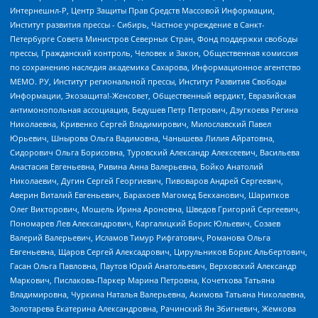
Интернешнл-Р, Центр Защиты Прав Средств Массовой Информации,
Институт развития прессы - Сибирь, Частное учреждение в Санкт-
Петербурге Совета Министров Северных Стран, Фонд поддержки свободы
прессы, Гражданский контроль, Человек и Закон, Общественная комиссия
по сохранению наследия академика Сахарова, Информационное агентство
МЕМО. РУ, Институт региональной прессы, Институт Развития Свободы
Информации, Экозащита!-Женсовет, Общественный вердикт, Евразийская
антимонопольная ассоциация, Бедушев Петр Петрович, Дзугкоева Регина
Николаевна, Кривенко Сергей Владимирович, Милославский Павел
Юрьевич, Шнырова Ольга Вадимовна, Чанышева Лилия Айратовна,
Сидорович Ольга Борисовна, Туровский Александр Алексеевич, Васильева
Анастасия Евгеньевна, Ривина Анна Валерьевна, Бойко Анатолий
Николаевич, Дугин Сергей Георгиевич, Пивоваров Андрей Сергеевич,
Аверин Виталий Евгеньевич, Барахоев Магомед Бекханович, Шарипков
Олег Викторович, Мошель Ирина Ароновна, Шведов Григорий Сергеевич,
Пономарев Лев Александрович, Каргалицкий Борис Юльевич, Созаев
Валерий Валерьевич, Исламов Тимур Рифгатович, Романова Ольга
Евгеньевна, Щаров Сергей Алексадрович, Цирульников Борис Альбертович,
Гасан Ольга Павловна, Паутов Юрий Анатольевич, Верховский Александр
Маркович, Пислакова-Паркер Марина Петровна, Кочеткова Татьяна
Владимировна, Чуркина Наталья Валерьевна, Акимова Татьяна Николаевна,
Золотарева Екатерина Александровна, Рачинский Ян Збигневич, Жемкова