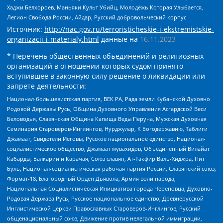
Хаджи Белхороев, Маньяки Культ Убийц, Молодёжь Которая Улыбается,
Легион Свобода России, Айдар, Русский добровольческий корпус
Источник:
http://nac.gov.ru/terroristicheskie-i-ekstremistskie-
organizacii-i-materialy.html
данные на
16.11.2023
* Перечень общественных объединений и религиозных
организаций в отношении которых судом принято
вступившее в законную силу решение о ликвидации или
запрете деятельности:
Национал-большевистская партия, ВЕК РА, Рада земли Кубанской Духовно
Родовой Державы Русь, Община Духовного Управления Асгардской Веси
Беловодья, Славянская Община Капища Веды Перуна, Мужская Духовная
Семинария Староверов-Инглингов, Нурджулар, К Богодержавию, Таблиги
Джамаат, Свидетели Иеговы, Русское национальное единство, Национал-
социалистическое общество, Джамаат мувахидов, Объединенный Вилайат
Кабарды, Балкарии и Карачая, Союз славян, Ат-Такфир Валь-Хиджра, Пит
Буль, Национал-социалистическая рабочая партия России, Славянский союз,
Формат-18, Благородный Орден Дьявола, Армия воли народа,
Национальная Социалистическая Инициатива города Череповца, Духовно-
Родовая Держава Русь, Русское национальное единство, Древнерусской
Инглистической церкви Православных Староверов-Инглингов, Русский
общенациональный союз, Движение против нелегальной иммиграции,