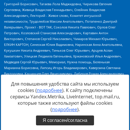
Для повышения удобства сайта мы используем
cookies (
подробнее
). К сайту подключены
сервисы Yandex.Metrika, LiveInternet, top.mail.ru,
Источник:
https://minjust.gov.ru/uploaded/files/reestr-
которые также используют файлы cookies
inostrannyih-agentov-22-03-2024.pdf
данные на
22.03.2024
(
подробнее
).
Я согласен/согласна