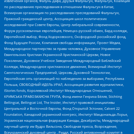
извлечения органов, Фалунь Дафа, Друзья Фалуньгун, Фалуньгун, Коалиция
по расследованию преследования в отношении Фалуньгун в Китае,
Всемирная организация по расследованию преследований Фалуньгун,
Пражский гражданский центр, Ассоциация школ политических
исследований при Совете Европы, Центр либеральной современности,
Форум русскоязычных европейцев, Немецко-русский обмен, Бард колледж,
Европейский выбор, Фонд Ходорковского, Оксфордский российский фонд,
Фонд Будущее России, Компания свободы информации, Проект Медиа,
Международное партнерство за права человека, Духовное Управление
Евангельских Христиан Украинской Христианской Церкви, Новое
Поколение, Духовное Учебное Заведение Международный Библейский
Колледж, Международное христианское движение, Всемирный Институт
Саентологических Предприятий, Церковь Духовной Технологии,
Европейская сеть организаций по наблюдению за выборами, Республика
Польша, СВОБОДНЫЙ ИДЕЛЬ-УРАЛ, Ассоциация развития журналистики,
IStories fonds, Королевский Институт Международных Отношений,
КРИМСЬКА ПРАВОЗАХИСНА ГРУПА, Фонд имени Генриха Бёлля, Stichting
Bellingcat, Bellingcat Ltd, The Insider, Институт правовой инициативы
Центральной и Восточной Европы, Фонд Открытой Эстонии, Calvert 22
Foundation, Канадский украинский конгресс, Институт Макдональда-Лорье,
Украинская национальная федерация Канады, Декабристы, Международный
научный центр им Вудро Вильсона, Свободная пресса, Возрождение,
Всеукраинский духовный центр , Риддл, Русский антивоенный комитет в