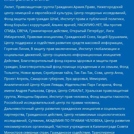
Лилит, Правозащитная группа Гражданин.Армия.Право, Нижегородский
центр немецкой и европейской культуры, Центр гендерных исследований,
Фонд защиты прав граждан Штаб, Институт права и публичной политики,
Фонд борьбы с коррупцией, Альянс врачей, НАСИЛИЮ.НЕТ, Мы против
СПИДа, СВЕЧА, Гуманитарное действие, Открытый Петербург, Лига
Избирателей, Правовая инициатива, Гражданский Союз, Хасдей Ерушалаим,
Центр поддержки и содействия развитию средств массовой информации,
Горячая Линия, В защиту прав заключенных, Институт глобализации и
социальных движений, Центр социально-информационных инициатив
Действие, Благотворительный фонд охраны здоровья и защиты прав
граждан, Благотворительный фонд помощи осужденным и их семьям, Фонд
Тольятти, Новое время, Серебряная тайга, Так-Так-Так, Сова, центр Анна,
Проект Апрель, Самарская губерния, Эра здоровья, Мемориал,
Аналитический Центр Юрия Левады, Издательство Парк Гагарина, Фонд
имени Андрея Рылькова, Сфера, Центр СИБАЛЬТ, Уральская правозащитная
группа, Женщины Евразии, Институт прав человека, Фонд защиты гласности,
Российский исследовательский центр по правам человека,
Дальневосточный центр развития гражданских инициатив и социального
партнерства, Гражданское действие, Центр независимых социологических
исследований, Сутяжник, АКАДЕМИЯ ПО ПРАВАМ ЧЕЛОВЕКА, Центр развития
некоммерческих организаций, Частное учреждение в Калининграде Совета
Министров северных стран, Гражданское содействие, Трансперенси