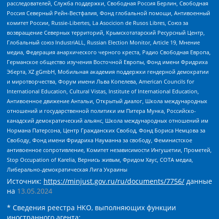
расследователей, Служба поддержки, Свободная Россия Берлин, Свободная
Россия Северный Рейн-Вестфалия, Фонд глобальной помощи, Антивоенный
комитет России, Russie-Libertes, La Asocicion de Rusos Libres, Союз за
возвращение Северных территорий, Крымскотатарский Ресурсный Центр,
Глобальный союз IndustriALL, Russian Election Monitor, Article 19, Мнение
медиа, Федерация анархического черного креста, Радио Свободная Европа,
Германское общество изучения Восточной Европы, Фонд имени Фридриха
Эберта, XZ gGmbH, Мобильная академия поддержки гендерной демократии
и миротворчества, Форум имени Льва Копелева, American Councils for
International Education, Cultural Vistas, Institute of International Education,
Антивоенное движение Антальи, Открытый диалог, Школа международных
отношений и государственной политики им Питера Мунка, Российско-
канадский демократический альянс, Школа международных отношений им
Нормана Патерсона, Центр Гражданских Свобод, Фонд Бориса Немцова за
Свободу, Фонд имени Фридриха Науманна за свободу, Феминистское
антивоенное сопротивление, Комитет независимости Ингушетии, Прометей,
Stop Occupation of Karelia, Вернись живым, Фридом Хаус, СОТА медиа,
Либерально-демократическая Лига Украины
Источник:
https://minjust.gov.ru/ru/documents/7756/
данные
на
13.05.2024
* Сведения реестра НКО, выполняющих функции
иностранного агента: