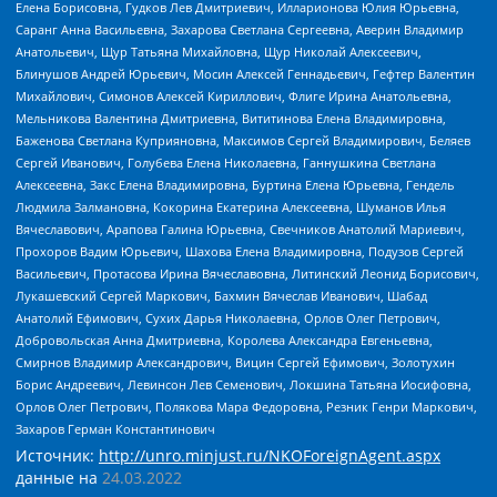
Елена Борисовна, Гудков Лев Дмитриевич, Илларионова Юлия Юрьевна,
Саранг Анна Васильевна, Захарова Светлана Сергеевна, Аверин Владимир
Анатольевич, Щур Татьяна Михайловна, Щур Николай Алексеевич,
Блинушов Андрей Юрьевич, Мосин Алексей Геннадьевич, Гефтер Валентин
Михайлович, Симонов Алексей Кириллович, Флиге Ирина Анатольевна,
Мельникова Валентина Дмитриевна, Вититинова Елена Владимировна,
Баженова Светлана Куприяновна, Максимов Сергей Владимирович, Беляев
Сергей Иванович, Голубева Елена Николаевна, Ганнушкина Светлана
Алексеевна, Закс Елена Владимировна, Буртина Елена Юрьевна, Гендель
Людмила Залмановна, Кокорина Екатерина Алексеевна, Шуманов Илья
Вячеславович, Арапова Галина Юрьевна, Свечников Анатолий Мариевич,
Прохоров Вадим Юрьевич, Шахова Елена Владимировна, Подузов Сергей
Васильевич, Протасова Ирина Вячеславовна, Литинский Леонид Борисович,
Лукашевский Сергей Маркович, Бахмин Вячеслав Иванович, Шабад
Анатолий Ефимович, Сухих Дарья Николаевна, Орлов Олег Петрович,
Добровольская Анна Дмитриевна, Королева Александра Евгеньевна,
Смирнов Владимир Александрович, Вицин Сергей Ефимович, Золотухин
Борис Андреевич, Левинсон Лев Семенович, Локшина Татьяна Иосифовна,
Орлов Олег Петрович, Полякова Мара Федоровна, Резник Генри Маркович,
Захаров Герман Константинович
Источник:
http://unro.minjust.ru/NKOForeignAgent.aspx
данные на
24.03.2022