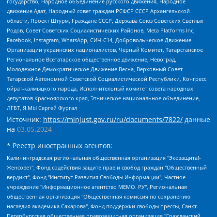
государство, Народное объединение русского движения, Народное
движение Адат, Народный совет граждан РСФСР СССР Архангельской
области, Проект Штурм, Граждане СССР, Держава Союз Советских Светлых
Родов, Совет Советских Социалистических Районов, Meta Platforms Inc,
Facebook, Instagram, WhatsApp, СИЧ-С14, Добровольческое Движение
Организации украинских националистов, Черный Комитет, Татарстанское
Региональное Всетатарское общественное движение, Невоград,
Молодежное Демократическое Движение Весна, Верховный Совет
Татарской Автономной Советской Социалистической Республики, Конгресс
ойрат-калмыцкого народа, Исполнительный комитет совета народных
депутатов Красноярского края, Этническое национальное объединение,
ЛГБТ, Я.МЫ Сергей Фургал
Источник:
https://minjust.gov.ru/ru/documents/7822/
данные
на
03.05.2024
* Реестр иностранных агентов:
Калининградская региональная общественная организация "Экозащита!-Женсовет", Фонд содействия защите прав и свобод граждан "Общественный вердикт", Фонд "Институт Развития Свободы Информации", Частное учреждение "Информационное агентство МЕМО. РУ", Региональная общественная организация "Общественная комиссия по сохранению наследия академика Сахарова", Фонд поддержки свободы прессы, Санкт-Петербургская общественная правозащитная организация "Гражданский контроль", Межрегиональная общественная организация "Информационно-просветительский центр "Мемориал", Региональный Фонд "Центр Защиты Прав Средств Массовой Информации", с 05.12.2023 Фонд "Центр Защиты Прав Средств массовой информации", Региональная общественная благотворительная организация помощи беженцам и мигрантам "Гражданское содействие", Негосударственное образовательное учреждение дополнительного профессионального образования (повышение квалификации) специалистов "АКАДЕМИЯ ПО ПРАВАМ ЧЕЛОВЕКА", Свердловская региональная общественная организация "Сутяжник", Автономная некоммерческая организация "Центр независимых социологических исследований", Союз общественных объединений "Российский исследовательский центр по правам человека", Региональное общественное учреждение научно-информационный центр "МЕМОРИАЛ", Некоммерческая организация "Фонд защиты гласности", Автономная некоммерческая организация "Институт прав человека", Городская общественная организация "Екатеринбургское общество "МЕМОРИАЛ", Городская общественная организация "Рязанское историко-просветительское и правозащитное общество "Мемориал" (Рязанский Мемориал), Челябинский региональный орган общественной самодеятельности – женское общественное объединение "Женщины Евразии", Челябинский региональный орган общественной самодеятельности "Уральская правозащитная группа", Фонд содействия защите здоровья и социальной справедливости имени Андрея Рылькова, Автономная Некоммерческая Организация "Аналитический Центр Юрия Левады", Автономная некоммерческая организация социальной поддержки населения "Проект Апрель", Региональная общественная организация помощи женщинам и детям, находящимся в кризисной ситуации "Информационно-методический центр "Анна", Фонд содействия развитию массовых коммуникаций и правовому просвещению "Так-так-Так", Фонд содействия устойчивому развитию "Серебряная тайга", Свердловский региональный общественный фонд социальных проектов "Новое время", "Idel.Реалии", Кавказ.Реалии, Крым.Реалии, Телеканал Настоящее Время, Татаро-башкирская служба Радио Свобода (Azatliq Radiosi), Радио Свободная Европа/Радио Свобода (PCE/PC), "Сибирь.Реалии", "Фактограф", Благотворительный фонд помощи осужденным и их семьям, Автономная некоммерческая организация "Институт глобализации и социальных движений", Фонд "В защиту прав заключенных", Частное учреждение "Центр поддержки и содействия развитию средств массовой информации", Пензенский региональный общественный благотворительный фонд "Гражданский союз", "Север.Реалии", Некоммерческая организация Фонд "Правовая инициатива", Общество с ограниченной ответственностью "Радио Свободная Европа/Радио Свобода", Чешское информационное агентство "MEDIUM-ORIENT", Красноярская региональная общественная организация "Мы против СПИДа", Камалягин Денис Николаевич, Маркелов Сергей Евгеньевич, Пономарев Лев Александрович, Савицкая Людмила Алексеевна, Автономная некоммерческая организация "Центр по работе с проблемой насилия "НАСИЛИЮ.НЕТ", Межрегиональный профессиональный союз работников здравоохранения "Альянс врачей", Юридическое лицо, зарегистрированное в Латвийской Республике, SIA "Medusa Project" (регистрационный номер 40103797863, дата регистрации 10.06.2014), Некоммерческая организация "Фонд по борьбе с коррупцией", Автономная некоммерческая организация "Институт права и публичной политики", Баданин Роман Сергеевич, Гликин Максим Александрович, Железнова Мария Михайловна, Лукьянова Юлия Сергеевна, Маетная Елизавета Витальевна, Маняхин Петр Борисович, Чуракова Ольга Владимировна, Ярош Юлия Петровна, Юридическое лицо "The Insider SIA", зарегистрированное в Риге, Латвийская Республика (дата регистрации 26.06.2015), являющееся администратором доменного имени интернет-издания "The Insider SIA", https://theins.ru, Постернак Алексей Евгеньевич, Рубин Михаил Аркадьевич, Анин Роман Александрович, Юридическое лицо Istories fonds, зарегистрированное в Латвийской Республике (регистрационный номер 50008295751, дата регистрации 24.02.2020), Великовский Дмитрий Александрович, Долинина Ирина Николаевна, Мароховская Алеся Алексеевна, Шлейнов Роман Юрьевич, Шмагун Олеся Валентиновна, Общество с ограниченной ответственностью "Альтаир 2021", Общество с ограниченной ответственностью "Вега 2021", Общество с ограниченной ответственностью "Главный редактор 2021", Общество с ограниченной ответственностью "Ромашки монолит", Важенков Артем Валерьевич, Ивановская областная общественная организация "Центр гендерных исследований", Гурман Юрий Альбертович, Медиапроект "ОВД-Инфо", Егоров Владимир Владимирович, Жилинский Владимир Александрович, Общество с ограниченной ответственностью "ЗП", Иванова София Юрьевна, Карезина Инна Павловна, Кильтау Екатерина Викторовна, Петров Алексей Викторович, Пискунов Сергей Евгеньевич, Смирнов Сергей Сергеевич, Тихонов Михаил Сергеевич, Общество с ограниченной ответственностью "ЖУРНАЛИСТ-ИНОСТРАННЫЙ АГЕНТ", Арапова Галина Юрьевна, Вольтская Татьяна Анатольевна, Американская компания "Mason G.E.S. Anonymous Foundation" (США), являющаяся владельцем интернет-издания https://mnews.world/, Компания "Stichting Bellingcat", зарегистрированная в Нидерландах (дата регистрации 11.07.2018), Захаров Андрей Вячеславович, Клепиковская Екатерина Дмитриевна, Общество с ограниченной ответственностью "МЕМО", Перл Роман Александрович, Симонов Евгений Алексеевич, Соловьева Елена Анатольевна, Сотников Даниил Владимирович, Сурначева Елизавета Дмитриевна, Автономная некоммерческая организация по защите прав человека и информированию населения "Якутия – Наше Мнение", Общество с ограниченной ответственностью "Москоу диджитал медиа", с 26.01.2023 Общество с ограниченной ответственностью "Чайка Белые сады", Ветошкина Валерия Валерьевна, Заговора Максим Александрович, Межрегиональное общественное движение "Российская ЛГБТ - сеть", Оленичев Максим Владимирович, Павлов Иван Юрьевич, Скворцова Елена Сергеевна, Общество с ограниченной ответственностью "Как бы инагент", Кочетков Игорь Викторович, Общество с ограниченной ответственностью "Честные выборы", Еланчик Олег Александрович, Общество с ограниченной ответственностью "Нобелевский призыв", Гималова Регина Эмилевна, Григорьев Андрей Валерьевич, Григорьева Алина Александровна, Ассоциация по содействию защите прав призывников, альтернативнослужащих и военнослужащих "Правозащитная группа "Гражданин.Армия.Право", Хисамова Регина Фаритовна, Автономная некоммерческая организация по реализации социально-правовых программ "Лилит", Дальневосточное общественное движение "Маяк", Санкт-Петербургская ЛГБТ-инициативная группа "Выход", Инициативная группа ЛГБТ+ "Реверс", Алексеев Андрей Викторович, Бекбулатова Таисия Львовна, Беляев Иван Михайлович, Владыкина Елена Сергеевна, Гельман Марат Александрович, Никульшина Вероника Юрьевна, Толоконникова Надежда Андреевна, Шендерович Виктор Анатольевич, Общество с ограниченной ответственностью "Данное сообщение", Общество с ограниченной ответственностью Издательский дом "Новая глава", Айнбиндер Александра Александровна, Московский комьюнити-центр для ЛГБТ+инициатив, Благотворительный фонд развития филантропии, Deutsche Welle (Германия, Kurt-Schumacher-Strasse 3, 53113 Bonn), Борзунова Мария Михайловна, Воробьев Виктор Викторович, Голубева Анна Львовна, Константинова Алла Михайловна, Малкова Ирина Владимировна, Мурадов Мурад Абдулгалимович, Осетинская Елизавета Николаевна, Понасенков Евгений Николаевич, Ганапольский Матвей Юрьевич, Киселев Евгений Алексеевич, Борухович Ирина Григорьевна, Дремин Иван Тимофеевич, Дубровский Дмитрий Викторович, Красноярская региональная общественная организация поддержки и развития альтернативных образовательных технологий и межкультурных коммуникаций "ИНТЕРРА", Маяковская Екатерина Алексеевна, Фейгин Марк Захарович, Филимонов Андрей Викторович, Дзугкоева Регина Николаевна, Доброхотов Роман Александрович, Дудь Юрий Александрович, Елкин Сергей Владимирович, Кругликов Кирилл Игоревич, Сабунаева Мария Леонидовна, Семенов Алексей Владимирович, Шаинян Карен Багратович, Шульман Екатерина Михайловна, Асафьев Артур Валерьевич, Вахштайн Виктор Семенович, Венедиктов Алексей Алексеевич, Лушникова Екатерина Евгеньевна, Волков Леонид Михайлович, Невзоров Александр Глебович, Пархоменко Сергей Борисович, Сироткин Ярослав Николаевич, Кара-Мурза Владимир Владимирович, Баранова Наталья Владимировна, Гозман Леонид Яковлевич, Кагарлицкий Борис Юльевич, Климарев Михаил Валерьевич, Милов Владимир Станиславович, Автономная некоммерческая организация Краснодарский центр современного искусства "Типография", Моргенштерн Алишер Тагирович, Соболь Любовь Эдуардовна, Общество с ограниченной ответственностью "ЛИЗА НОРМ", Каспаров Гарри Кимович, Ходорковский Михаил Борисович, Общество с ограниченной ответственностью "Апрельские тезисы", Данилович Ирина Брониславовна, Кашин Олег Владимирович, Петров Николай Владимирович, Пивоваров Алексей Владимирович, Соколов Михаил Владимирович, Цветкова Юлия Владимировна, Чичваркин Евгений Александрович, Комитет против пыток/Команда против пыток, Общество с ограниченной ответственностью "Первый научный", Общество с ограниченной ответственностью "Вертолет и ко", Белоцерковская Вероника Борисовна, Кац Максим Евгеньевич, Лазарева Татьяна Юрьевна, Шаведдинов Руслан Табризович, Яшин Илья Валерьевич, Общество с ограниченной ответственностью "Иноагент ААВ", Алешковский Дмитрий Петрович, Альбац Евгения Марковна, Быков Дмитрий Львович, Галямина Юлия Евгеньевна, Лойко Сергей Леонидович, Мартынов Кирилл Константинович, Медведев Сергей Александрович, Крашенинников Федор Геннадиевич, Гордеева Катерина Вл