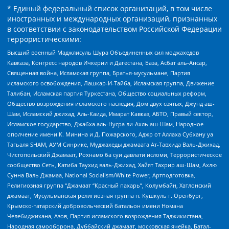
* Единый федеральный список организаций, в том числе
иностранных и международных организаций, признанных
в соответствии с законодательством Российской Федерации
террористическими:
Высший военный Маджлисуль Шура Объединенных сил моджахедов
Кавказа, Конгресс народов Ичкерии и Дагестана, База, Асбат аль-Ансар,
Священная война, Исламская группа, Братья-мусульмане, Партия
исламского освобождения, Лашкар-И-Тайба, Исламская группа, Движение
Талибан, Исламская партия Туркестана, Общество социальных реформ,
Общество возрождения исламского наследия, Дом двух святых, Джунд аш-
Шам, Исламский джихад, Аль-Каида, Имарат Кавказ, АБТО, Правый сектор,
Исламское государство, Джабха аль-Нусра ли-Ахль аш-Шам, Народное
ополчение имени К. Минина и Д. Пожарского, Аджр от Аллаха Субхану уа
Тагьаля SHAM, АУМ Синрике, Муджахеды джамаата Ат-Тавхида Валь-Джихад,
Чистопольский Джамаат, Рохнамо ба суи давлати исломи, Террористическое
сообщество Сеть, Катиба Таухид валь-Джихад, Хайят Тахрир аш-Шам, Ахлю
Сунна Валь Джамаа, National Socialism/White Power, Артподготовка,
Религиозная группа “Джамаат “Красный пахарь”, Колумбайн, Хатлонский
джамаат, Мусульманская религиозная группа п. Кушкуль г. Оренбург,
Крымско-татарский добровольческий батальон имени Номана
Челебиджихана, Азов, Партия исламского возрождения Таджикистана,
Народная самооборона, Дуббайский джамаат, московская ячейка, Батал-