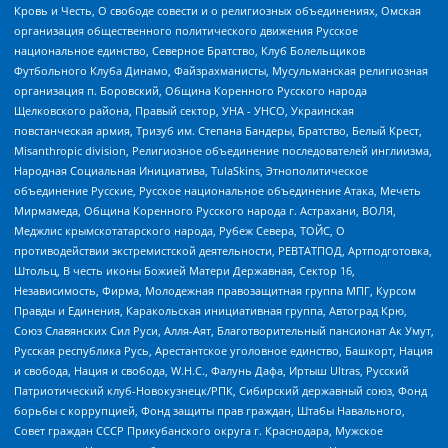
Кровь и Честь, О свободе совести и о религиозных объединениях, Омская
организация общественного политического движения Русское
национальное единство, Северное Братство, Клуб Болельщиков
Футбольного Клуба Динамо, Файзрахманисты, Мусульманская религиозная
организация п. Боровский, Община Коренного Русского народа
Щелковского района, Правый сектор, УНА - УНСО, Украинская
повстанческая армия, Тризуб им. Степана Бандеры, Братство, Белый Крест,
Misanthropic division, Религиозное объединение последователей инглиизма,
Народная Социальная Инициатива, TulaSkins, Этнополитическое
объединение Русские, Русское национальное объединение Атака, Мечеть
Мирмамеда, Община Коренного Русского народа г. Астрахани, ВОЛЯ,
Меджлис крымскотатарского народа, Рубеж Севера, ТОЙС, О
противодействии экстремистской деятельности, РЕВТАТПОД, Артподготовка,
Штольц, В честь иконы Божией Матери Державная, Сектор 16,
Независимость, Фирма, Молодежная правозащитная группа МПГ, Курсом
Правды и Единения, Каракольская инициативная группа, Автоград Крю,
Союз Славянских Сил Руси, Алля-Аят, Благотворительный пансионат Ак Умут,
Русская республика Русь, Арестантское уголовное единство, Башкорт, Нация
и свобода, Нация и свобода, W.H.С., Фалунь Дафа, Иртыш Ultras, Русский
Патриотический клуб-Новокузнецк/РПК, Сибирский державный союз, Фонд
борьбы с коррупцией, Фонд защиты прав граждан, Штабы Навального,
Совет граждан СССР Прикубанского округа г. Краснодара, Мужское