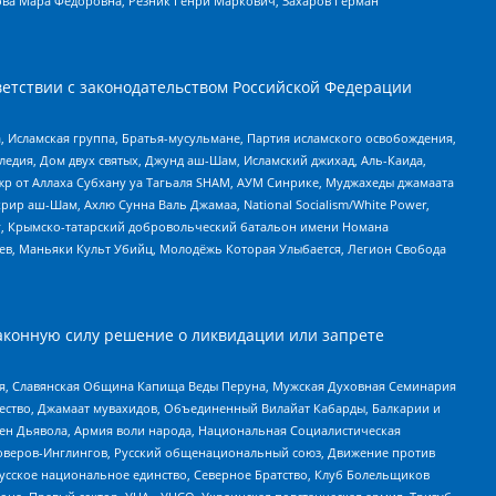
ова Мара Федоровна, Резник Генри Маркович, Захаров Герман
етствии с законодательством Российской Федерации
 Исламская группа, Братья-мусульмане, Партия исламского освобождения,
едия, Дом двух святых, Джунд аш-Шам, Исламский джихад, Аль-Каида,
жр от Аллаха Субхану уа Тагьаля SHAM, АУМ Синрике, Муджахеды джамаата
рир аш-Шам, Ахлю Сунна Валь Джамаа, National Socialism/White Power,
рг, Крымско-татарский добровольческий батальон имени Номана
оев, Маньяки Культ Убийц, Молодёжь Которая Улыбается, Легион Свобода
аконную силу решение о ликвидации или запрете
ья, Славянская Община Капища Веды Перуна, Мужская Духовная Семинария
щество, Джамаат мувахидов, Объединенный Вилайат Кабарды, Балкарии и
ден Дьявола, Армия воли народа, Национальная Социалистическая
роверов-Инглингов, Русский общенациональный союз, Движение против
усское национальное единство, Северное Братство, Клуб Болельщиков