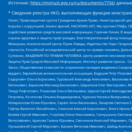
Источник:
https://minjust.gov.ru/ru/documents/7756/
данные
* Сведения реестра НКО, выполняющих функции иностранн
Лилит, Правозащитная группа Гражданин.Армия.Право, Нижегородский цент
борьбы с коррупцией, Альянс врачей, НАСИЛИЮ.НЕТ, Мы против СПИДа, СВЕ
содействия развитию средств массовой информации, Горячая Линия, В защ
охраны здоровья и защиты прав граждан, Благотворительный фонд помощи ос
Мемориал, Аналитический Центр Юрия Левады, Издательство Парк Гагарина
гласности, Российский исследовательский центр по правам человека, Даль
Сутяжник, АКАДЕМИЯ ПО ПРАВАМ ЧЕЛОВЕКА, Центр развития некоммерческих
Защиты Прав Средств Массовой Информации, Институт развития прессы - Си
Закон, Общественная комиссия по сохранению наследия академика Сахаров
вердикт, Евразийская антимонопольная ассоциация, Бедушев Петр Петрови
Сидорович Ольга Борисовна, Туровский Александр Алексеевич, Васильева А
Евгеньевич, Барахоев Магомед Бекханович, Шарипков Олег Викторович, М
Тимур Рифгатович, Романова Ольга Евгеньевна, Щаров Сергей Алексадрови
Петровна, Кочеткова Татьяна Владимировна, Чуркина Наталья Валерьевна, 
Илларионова Юлия Юрьевна, Саранг Анна Васильевна, Захарова Светлана 
Гефтер Валентин Михайлович, Симонов Алексей Кириллович, Флиге Ирина 
Беляев Сергей Иванович, Голубева Елена Николаевна, Ганнушкина Светлана
Вячеславович, Арапова Галина Юрьевна, Свечников Анатолий Мариевич, П
Лукашевский Сергей Маркович, Бахмин Вячеслав Иванович, Шабад Анатоли