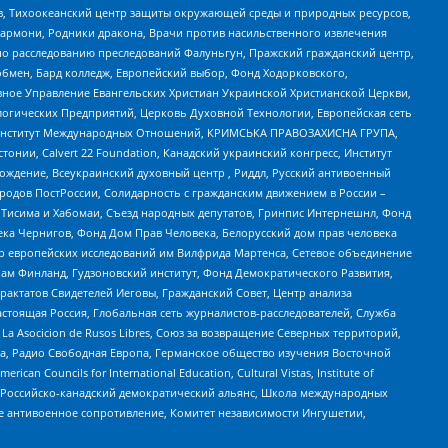
, Тихоокеанский центр защиты окружающей среды и природных ресурсов,
 Хармони, Родники дракона, Врачи против насильственного извлечения
по расследованию преследований Фалуньгун, Пражский гражданский центр,
бмен, Бард колледж, Европейский выбор, Фонд Ходорковского,
ное Управление Евангельских Христиан Украинской Христианской Церкви,
огических Предприятий, Церковь Духовной Технологии, Европейская сеть
ий Институт Международных Отношений, КРИМСЬКА ПРАВОЗАХИСНА ГРУПА,
стонии, Calvert 22 Foundation, Канадский украинский конгресс, Институт
ждение, Всеукраинский духовный центр , Риддл, Русский антивоенный
ародов ПостРоссии, Солидарность с гражданским движением в России –
в Тисима и Хабомаи, Съезд народных депутатов, Гринпис Интернешнл, Фонд
ека Чернигов, Фонд Дом Прав Человека, Белорусский дом прав человека
нтр европейских исследований им Вилфрида Мартенса, Сетевое объединение
Чам Финланд, Гудзоновский институт, Фонд Демократического Развития,
актатов Свидетелей Иеговы, Гражданский Совет, Центр анализа
астоящая Россия, Глобальная сеть журналистов-расследователей, Служба
a Asocicion de Rusos Libres, Союз за возвращение Северных территорий,
еста, Радио Свободная Европа, Германское общество изучения Восточной
ouncils for International Education, Cultural Vistas, Institute of
, Российско-канадский демократический альянс, Школа международных
е антивоенное сопротивление, Комитет независимости Ингушетии,