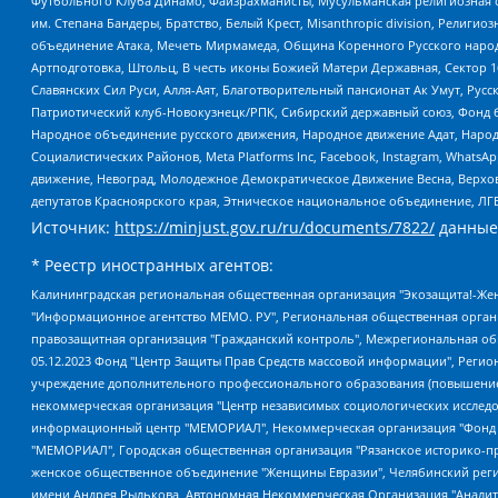
Футбольного Клуба Динамо, Файзрахманисты, Мусульманская религиозная о
им. Степана Бандеры, Братство, Белый Крест, Misanthropic division, Рели
объединение Атака, Мечеть Мирмамеда, Община Коренного Русского народа
Артподготовка, Штольц, В честь иконы Божией Матери Державная, Сектор 1
Славянских Сил Руси, Алля-Аят, Благотворительный пансионат Ак Умут, Русск
Патриотический клуб-Новокузнецк/РПК, Сибирский державный союз, Фонд б
Народное объединение русского движения, Народное движение Адат, Народ
Социалистических Районов, Meta Platforms Inc, Facebook, Instagram, Wha
движение, Невоград, Молодежное Демократическое Движение Весна, Верхов
депутатов Красноярского края, Этническое национальное объединение, ЛГ
Источник:
https://minjust.gov.ru/ru/documents/7822/
данные
* Реестр иностранных агентов:
Калининградская региональная общественная организация "Экозащита!-Женсовет", Фонд содействия защите прав и свобод граждан "Общественный вердикт", Фонд "Институт Развития Свободы Информации", Частное учреждение "Информационное агентство МЕМО. РУ", Региональная общественная организация "Общественная комиссия по сохранению наследия академика Сахарова", Фонд поддержки свободы прессы, Санкт-Петербургская общественная правозащитная организация "Гражданский контроль", Межрегиональная общественная организация "Информационно-просветительский центр "Мемориал", Региональный Фонд "Центр Защиты Прав Средств Массовой Информации", с 05.12.2023 Фонд "Центр Защиты Прав Средств массовой информации", Региональная общественная благотворительная организация помощи беженцам и мигрантам "Гражданское содействие", Негосударственное образовательное учреждение дополнительного профессионального образования (повышение квалификации) специалистов "АКАДЕМИЯ ПО ПРАВАМ ЧЕЛОВЕКА", Свердловская региональная общественная организация "Сутяжник", Автономная некоммерческая организация "Центр независимых социологических исследований", Союз общественных объединений "Российский исследовательский центр по правам человека", Региональное общественное учреждение научно-информационный центр "МЕМОРИАЛ", Некоммерческая организация "Фонд защиты гласности", Автономная некоммерческая организация "Институт прав человека", Городская общественная организация "Екатеринбургское общество "МЕМОРИАЛ", Городская общественная организация "Рязанское историко-просветительское и правозащитное общество "Мемориал" (Рязанский Мемориал), Челябинский региональный орган общественной самодеятельности – женское общественное объединение "Женщины Евразии", Челябинский региональный орган общественной самодеятельности "Уральская правозащитная группа", Фонд содействия защите здоровья и социальной справедливости имени Андрея Рылькова, Автономная Некоммерческая Организация "Аналитический Центр Юрия Левады", Автономная некоммерческая организация социальной поддержки населения "Проект Апрель", Региональная общественная организация помощи женщинам и детям, находящимся в кризисной ситуации "Информационно-методический центр "Анна", Фонд содействия развитию массовых коммуникаций и правовому просвещению "Так-так-Так", Фонд содействия устойчивому развитию "Серебряная тайга", Свердловский региональный общественный фонд социальных проектов "Новое время", "Idel.Реалии", Кавказ.Реалии, Крым.Реалии, Телеканал Настоящее Время, Татаро-башкирская служба Радио Свобода (Azatliq Radiosi), Радио Свободная Европа/Радио Свобода (PCE/PC), "Сибирь.Реалии", "Фактограф", Благотворительный фонд помощи осужденным и их семьям, Автономная некоммерческая организация "Институт глобализации и социальных движений", Фонд "В защиту прав заключенных", Частное учреждение "Центр поддержки и содействия развитию средств массовой информации", Пензенский региональный общественный благотворительный фонд "Гражданский союз", "Север.Реалии", Некоммерческая организация Фонд "Правовая инициатива", Общество с ограниченной ответственностью "Радио Свободная Европа/Радио Свобода", Чешское информационное агентство "MEDIUM-ORIENT", Красноярская региональная общественная организация "Мы против СПИДа", Камалягин Денис Николаевич, Маркелов Сергей Евгеньевич, Пономарев Лев Александрович, Савицкая Людмила Алексеевна, Автоно