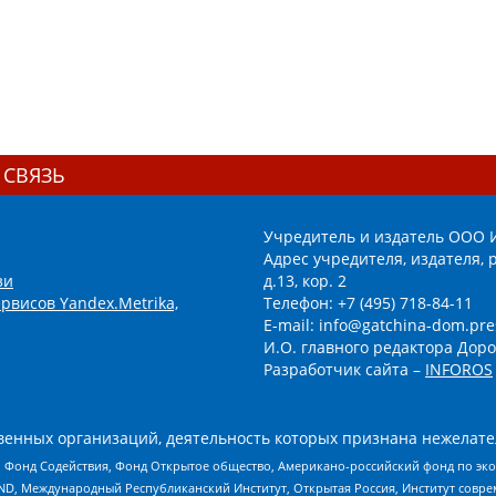
 СВЯЗЬ
Учредитель и издатель ООО 
Адрес учредителя, издателя, р
зи
д.13, кор. 2
рвисов Yandex.Metrika,
Телефон: +7 (495) 718-84-11
E-mail: info@gatchina-dom.pre
И.О. главного редактора Доро
Разработчик сайта –
INFOROS
енных организаций, деятельность которых признана нежелате
 Фонд Содействия, Фонд Открытое общество, Американо-российский фонд по э
 Международный Республиканский Институт, Открытая Россия, Институт совре