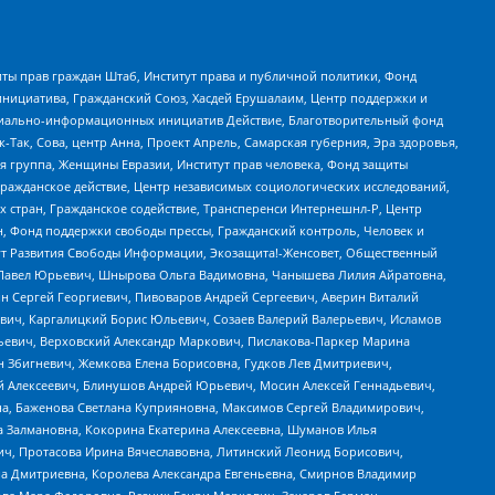
ты прав граждан Штаб, Институт права и публичной политики, Фонд
инициатива, Гражданский Союз, Хасдей Ерушалаим, Центр поддержки и
социально-информационных инициатив Действие, Благотворительный фонд
Так, Сова, центр Анна, Проект Апрель, Самарская губерния, Эра здоровья,
я группа, Женщины Евразии, Институт прав человека, Фонд защиты
Гражданское действие, Центр независимых социологических исследований,
стран, Гражданское содействие, Трансперенси Интернешнл-Р, Центр
н, Фонд поддержки свободы прессы, Гражданский контроль, Человек и
тут Развития Свободы Информации, Экозащита!-Женсовет, Общественный
й Павел Юрьевич, Шнырова Ольга Вадимовна, Чанышева Лилия Айратовна,
ин Сергей Георгиевич, Пивоваров Андрей Сергеевич, Аверин Виталий
вич, Каргалицкий Борис Юльевич, Созаев Валерий Валерьевич, Исламов
льевич, Верховский Александр Маркович, Пислакова-Паркер Марина
н Збигневич, Жемкова Елена Борисовна, Гудков Лев Дмитриевич,
й Алексеевич, Блинушов Андрей Юрьевич, Мосин Алексей Геннадьевич,
а, Баженова Светлана Куприяновна, Максимов Сергей Владимирович,
а Залмановна, Кокорина Екатерина Алексеевна, Шуманов Илья
ч, Протасова Ирина Вячеславовна, Литинский Леонид Борисович,
а Дмитриевна, Королева Александра Евгеньевна, Смирнов Владимир