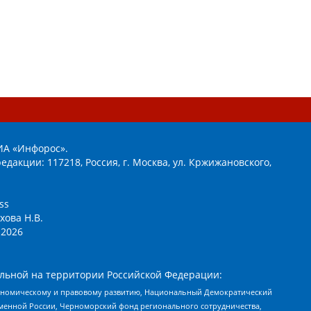
ИА «Инфорос».
едакции: 117218, Россия, г. Москва, ул. Кржижановского,
ss
хова Н.В.
2026
льной на территории Российской Федерации:
кономическому и правовому развитию, Национальный Демократический
менной России, Черноморский фонд регионального сотрудничества,