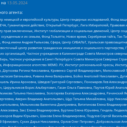
 на
13.05.2024
ого агента:
р немецкой и европейской культуры, Центр гендерных исследований, Фонд защи
ЧА, Гуманитарное действие, Открытый Петербург, Лига Избирателей, Правовая 
иту прав заключенных, Институт глобализации и социальных движений, Центр 
ужденным и их семьям, Фонд Тольятти, Новое время, Серебряная тайга, Так-Так-
, Фонд имени Андрея Рылькова, Сфера, Центр СИБАЛЬТ, Уральская правозащитна
невосточный центр развития гражданских инициатив и социального партнерства, 
 организаций, Частное учреждение в Калининграде Совета Министров северных 
бирь, Частное учреждение в Санкт-Петербурге Совета Министров Северных Стра
а, Информационное агентство МЕМО. РУ, Институт региональной прессы, Инсти
ч, Дзугкоева Регина Николаевна, Кривенко Сергей Владимирович, Милославски
настасия Евгеньевна, Ривина Анна Валерьевна, Бойко Анатолий Николаевич, Дуг
ошель Ирина Ароновна, Шведов Григорий Сергеевич, Пономарев Лев Александро
ч, Цирульников Борис Альбертович, Гасан Ольга Павловна, Паутов Юрий Анато
Акимова Татьяна Николаевна, Золотарева Екатерина Александровна, Рачинский Я
Сергеевна, Аверин Владимир Анатольевич, Щур Татьяна Михайловна, Щур Никола
Анатольевна, Мельникова Валентина Дмитриевна, Вититинова Елена Владимировн
 Алексеевна, Закс Елена Владимировна, Буртина Елена Юрьевна, Гендель Людмил
рохоров Вадим Юрьевич, Шахова Елена Владимировна, Подузов Сергей Васильеви
й Ефимович, Сухих Дарья Николаевна, Орлов Олег Петрович, Добровольская Анн