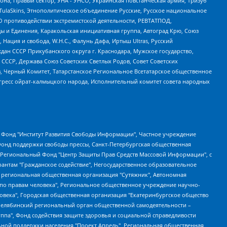
а, Правый сектор, УНА - УНСО, Украинская повстанческая армия, Тризуб
 TulaSkins, Этнополитическое объединение Русские, Русское национальное
О противодействии экстремистской деятельности, РЕВТАТПОД,
ы и Единения, Каракольская инициативная группа, Автоград Крю, Союз
 Нация и свобода, W.H.С., Фалунь Дафа, Иртыш Ultras, Русский
ан СССР Прикубанского округа г. Краснодара, Мужское государство,
СССР, Держава Союз Советских Светлых Родов, Совет Советских
в, Черный Комитет, Татарстанское Региональное Всетатарское общественное
гресс ойрат-калмыцкого народа, Исполнительный комитет совета народных
евосточное общественное движение "Маяк", Санкт-Петербургская ЛГБТ-инициативная группа "Выход", Инициативная группа ЛГБТ+ "Реверс", Алексеев Андрей Викторович, Бекбулатова Таисия Львовна, Беляев Иван Михайлович, Владыкина Елена Сергеевна, Гельман Марат Александрович, Никульшина Вероника Юрьевна, Толоконникова Надежда Андреевна, Шендерович Виктор Анатольевич, Общество с ограниченной ответственностью "Данное сообщение", Общество с ограниченной ответственностью Издательский дом "Новая глава", Айнбиндер Александра Александровна, Московский комьюнити-центр для ЛГБТ+инициатив, Благотворительный фонд развития филантропии, Deutsche Welle (Германия, Kurt-Schumacher-Strasse 3, 53113 Bonn), Борзунова Мария Михайловна, Воробьев Виктор Викторович, Голубева Анна Львовна, Константинова Алла Михайловна, Малкова Ирина Владимировна, Мурадов Мурад Абдулгалимович, Осетинская Елизавета Николаевна, Понасенков Евгений Николаевич, Ганапольский Матвей Юрьевич, Киселев Евгений Алексеевич, Борухович Ирина Григорьевна, Дремин Иван Тимофеевич, Дубровский Дмитрий Викторович, Красноярская региональная общественная организация поддержки и развития альтернативных образовательных технологий и межкультурных коммуникаций "ИНТЕРРА", Маяковская Екатерина Алексеевна, Фейгин Марк Захарович, Филимонов Андрей Викторович, Дзугкоева Регина Николаевна, Доброхотов Роман Александрович, Дудь Юрий Александрович, Елкин Сергей Владимирович, Кругликов Кирилл Игоревич, Сабунаева Мария Леонидовна, Семенов Алексей Владимирович, Шаинян Карен Багратович, Шульман Екатерина Михайловна, Асафьев Артур Валерьевич, Вахштайн Виктор Семенович, Венедиктов Алексей Алексеевич, Лушникова Екатерина Евгеньевна, Волков Леонид Михайлович, Невзоров Александр Глебович, Пархоменко Сергей Борисович, Сироткин Ярослав Николаевич, Кара-Мурза Владимир Владимирович, Баранова Наталья Владимировна, Гозман Леонид Яковлевич, Кагарлицкий Борис Юльевич, Климарев Михаил Валерьевич, Милов Владимир Станиславович, Автономная некоммерческая организация Краснодарский центр современного искусства "Типография", Моргенштерн Алишер Тагирович, Соболь Любовь Эдуардовна, Общество с ограниченной ответственностью "ЛИЗА НОРМ", Каспаров Гарри Кимович, Ходорковский Михаил Борисович, Общество с ограниченной ответственностью "Апрельские тезисы", Данилович Ирина Брониславовна, Кашин Олег Владимирович, Петров Николай Владимирович, Пивоваров Алексей Владимирович, Соколов Михаил Владимирович, Цветкова Юлия Владимировна, Чичваркин Евгений Александрович, Комитет против пыток/Команда против пыток, Общество с ограниченной ответственностью "Первый научный", Общество с ограниченной ответственностью "Вертолет и ко", Белоцерковская Вероника Борисовна, Кац Максим Евгеньевич, Лазарева Татьяна Юрьевна, Шаведдинов Руслан Табризович, Яшин Илья Валерьевич, Общество с ограниченной ответственностью "Иноагент ААВ", Алешковский Дмитрий Петрович, Альбац Евгения Марковна, Быков Дмитрий Львович, Галямина Юлия Евгеньевна, Лойко Сергей Леонидович, Мартынов Кирилл Константинович, Медведев Сергей Александрович, Крашенинников Федор Геннадиевич, Гордеева Катерина Вл