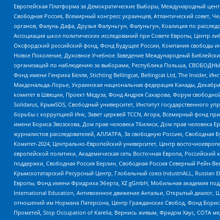
Европейская Платформа за Демократические Выборы, Международный цент
Свободная Россия, Всемирный конгресс украинцев, Атлантический совет, Ч
органов, Фалунь Дафа, Друзья Фалуньгун, Фалуньгун, Коалиция по рассле
Ассоциация школ политических исследований при Совете Европы, Центр ли
Оксфордский российский фонд, Фонд Будущее России, Компания свободы ин
Новое Поколение, Духовное Учебное Заведение Международный Библейский
организаций по наблюдению за выборами, Республика Польша, СВОБОДНЫЙ
Фонд имени Генриха Бёлля, Stichting Bellingcat, Bellingcat Ltd, The Inside
Макдональда-Лорье, Украинская национальная федерация Канады, Декабрис
комитет в Швеции, Проект Медуза, Фонд Андрея Сахарова, Форум свободной 
Solidarus, КрымSOS, Свободный университет, Институт государственного у
борьбы с коррупцией Инк, Завет церквей TCCN, Агора, Всемирный фонд при
имени Бориса Звозскова, Дом прав человека Тбилиси, Дом прав человека Ер
журналистов расследователей, АЛЛАТРА, За свободную Россию, Свободная Б
Комитет-2024, Центрально-Европейский университет, Центр восточноевроп
европейской политики, Академическая сеть Восточная Европа, Российский к
поддержки, Свободная Россия Берлин, Свободная Россия Северный Рейн-Вест
Крымскотатарский Ресурсный Центр, Глобальный союз IndustriALL, Russian E
Европы, Фонд имени Фридриха Эберта, XZ gGmbH, Мобильная академия поддержк
International Education, Антивоенное движение Антальи, Открытый диало
отношений им Нормана Патерсона, Центр Гражданских Свобод, Фонд Бориса
Прометей, Stop Occupation of Karelia, Вернись живым, Фридом Хаус, СОТА 