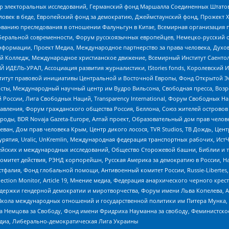
р электоральных исследований, Германский фонд Маршалла Соединенных Штатов
еловек в беде, Европейский фонд за демократию, Джеймстаунский фонд, Прожект
дованию преследования в отношении Фалуньгун в Китае, Всемирная организация 
беральной современности, Форум русскоязычных европейцев, Немецко-русский о
формации, Проект Медиа, Международное партнерство за права человека, Духов
 Колледж, Международное христианское движение, Всемирный Институт Саентол
 ИДЕЛЬ-УРАЛ, Ассоциация развития журналистики, IStories fonds, Королевск
r, Институт правовой инициативы Центральной и Восточной Европы, Фонд Открытой Э
ты, Международный научный центр им Вудро Вильсона, Свободная пресса, Возро
России, Лига Свободных Наций, Transparеncy International, Форум Свободных Н
правления, Форум гражданского общества Россия, Беллона, Союз жителей острово
роды, BDR Novaja Gazeta-Europe, Алтай проект, Образовательный дом прав челов
еван, Дом прав человека Крым, Центр дикого лосося, TVR Studios, ТВ Дождь, Це
урятия, Uralic, UnKremlin, Международная федерация транспортных рабочих, Ист
ейских и международных исследований, Общество Сторожевой башни, Библии и тр
омитет действия, РЭНД корпорейшн, Русская Америка за демократию в России, Н
фалия, Фонд глобальной помощи, Антивоенный комитет России, Russie-Libertes, L
lection Monitor, Article 19, Мнение медиа, Федерация анархического черного кр
и гендерной демократии и миротворчества, Форум имени Льва Копелева, American C
г, Школа международных отношений и государственной политики им Питера Мунка
 Немцова за Свободу, Фонд имени Фридриха Науманна за свободу, Феминистско
медиа, Либерально-демократическая Лига Украины