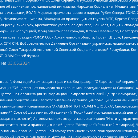
рганизация п. Боровский, Община Коренного Русского народа Щелковского район
гиозное объединение последователей инглиизма, Народная Социальная Инициатива,
 г. Астрахани, ВОЛЯ, Меджлис крымскотатарского народа, Рубеж Севера, ТОЙС, 
6, Независимость, Фирма, Молодежная правозащитная группа МПГ, Курсом Правд
ая республика Русь, Арестантское уголовное единство, Башкорт, Нация и свобода,
орьбы с коррупцией, Фонд защиты прав граждан, Штабы Навального, Совет гражд
ный совет граждан РСФСР СССР Архангельской области, Проект Штурм, Граждане 
tsApp, СИЧ-С14, Добровольческое Движение Организации украинских националисто
ный Совет Татарской Автономной Советской Социалистической Республики, Кон
БТ, Я.МЫ Сергей Фургал
 на
03.05.2024
мная некоммерческая организация "Центр по работе с проблемой насилия "НАСИЛИЮ.НЕТ", Межрегиональный профессиональный союз работников здравоохранения "Альянс врачей", Юридическое лицо, зарегистрированное в Латвийской Республике, SIA "Medusa Project" (регистрационный номер 40103797863, дата регистрации 10.06.2014), Некоммерческая организация "Фонд по борьбе с коррупцией", Автономная некоммерческая организация "Институт права и публичной политики", Баданин Роман Сергеевич, Гликин Максим Александрович, Железнова Мария Михайловна, Лукьянова Юлия Сергеевна, Маетная Елизавета Витальевна, Маняхин Петр Борисович, Чуракова Ольга Владимировна, Ярош Юлия Петровна, Юридическое лицо "The Insider SIA", зарегистрированное в Риге, Латвийская Республика (дата регистрации 26.06.2015), являющееся администратором доменного имени интернет-издания "The Insider SIA", https://theins.ru, Постернак Алексей Евгеньевич, Рубин Михаил Аркадьевич, Анин Роман Александрович, Юридическое лицо Istories fonds, зарегистрированное в Латвийской Республике (регистрационный номер 50008295751, дата регистрации 24.02.2020), Великовский Дмитрий Александрович, Долинина Ирина Николаевна, Мароховская Алеся Алексеевна, Шлейнов Роман Юрьевич, Шмагун Олеся Валентиновна, Общество с ограниченной ответственностью "Альтаир 2021", Общество с ограниченной ответственностью "Вега 2021", Общество с ограниченной ответственностью "Главный редактор 2021", Общество с ограниченной ответственностью "Ромашки монолит", Важенков Артем Валерьевич, Ивановская областная общественная организация "Центр гендерных исследований", Гурман Юрий Альбертович, Медиапроект "ОВД-Инфо", Егоров Владимир Владимирович, Жилинский Владимир Александрович, Общество с ограниченной ответственностью "ЗП", Иванова София Юрьевна, Карезина Инна Павловна, Кильтау Екатерина Викторовна, Петров Алексей Викторович, Пискунов Сергей Евгеньевич, Смирнов Сергей Сергеевич, Тихонов Михаил Сергеевич, Общество с ограниченной ответственностью "ЖУРНАЛИСТ-ИНОСТРАННЫЙ АГЕНТ", Арапова Галина Юрьевна, Вольтская Татьяна Анатольевна, Американская компания "Mason G.E.S. Anonymous Foundation" (США), являющаяся владельцем интернет-издания https://mnews.world/, Компания "Stichting Bellingcat", зарегистрированная в Нидерландах (дата регистрации 11.07.2018), Захаров Андрей Вячеславович, Клепиковская Екатерина Дмитриевна, Общество с ограниченной ответственностью "МЕМО", Перл Роман Александрович, Симонов Евгений Алексеевич, Соловьева Елена Анатольевна, Сотников Даниил Владимирович, Сурначева Елизавета Дмитриевна, Автономная некоммерческая организация по защите прав человека и информированию населения "Якутия – Наше Мнение", Общество с ограниченной ответственностью "Москоу диджитал медиа", с 26.01.2023 Общество с ограниченной ответственностью "Чайка Белые сады", Ветошкина Валерия Валерьевна, Заговора Максим Александрович, Межрегиональное общественное движение "Российская ЛГБТ - сеть", Оленичев Максим Владимирович, Павлов Иван Юрьевич, Скворцова Елена Сергеевна, Общество с ограниченной ответственностью "Как бы инагент", Кочетков Игорь Викторович, Общество с ограниченной ответственностью "Честные выборы", Еланчик Олег Александрович, Общество с ограниченной ответственностью "Нобелевский призыв", Гималова Регина Эмилевна, Григорьев Андрей Валерьевич, Григорьева Алина Александровна, Ассоциация по содействию защите прав призывников, альтернативнослужащих и военнослужащих "Правозащитная группа "Гражданин.Армия.Право", Хисамова Регина Фаритовна, Автономная некоммерческая организация по реализации социально-правовых программ "Лилит", Дальн