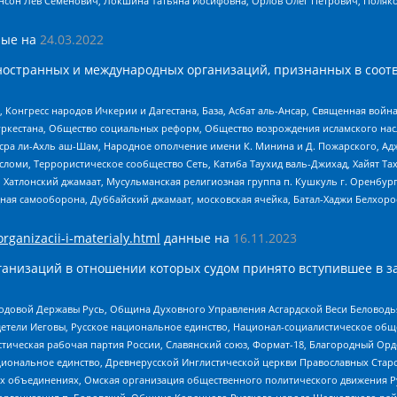
нсон Лев Семенович, Локшина Татьяна Иосифовна, Орлов Олег Петрович, Поляк
ые на
24.03.2022
ностранных и международных организаций, признанных в соотв
нгресс народов Ичкерии и Дагестана, База, Асбат аль-Ансар, Священная война,
уркестана, Общество социальных реформ, Общество возрождения исламского насл
Нусра ли-Ахль аш-Шам, Народное ополчение имени К. Минина и Д. Пожарского, Ад
сломи, Террористическое сообщество Сеть, Катиба Таухид валь-Джихад, Хайят Тах
, Хатлонский джамаат, Мусульманская религиозная группа п. Кушкуль г. Оренбу
ная самооборона, Дуббайский джамаат, московская ячейка, Батал-Хаджи Белхор
organizacii-i-materialy.html
данные на
16.11.2023
анизаций в отношении которых судом принято вступившее в з
 Родовой Державы Русь, Община Духовного Управления Асгардской Веси Беловод
детели Иеговы, Русское национальное единство, Национал-социалистическое об
истическая рабочая партия России, Славянский союз, Формат-18, Благородный Ор
ациональное единство, Древнерусской Инглистической церкви Православных Ста
ных объединениях, Омская организация общественного политического движения Р