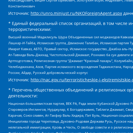
Александрович, Вицин Сергей Ефимович, Золотухин Борис Андреевич, Леви
Константинович
Источник:
http://unro.minjust.ru/NKOForeignAgent.aspx
данн
* Единый федеральный список организаций, в том числе и
террористическими:
Высший военный Маджлисуль Шура Объединенных сил моджахедов Кавказа, Ко
Лашкар-И-Тайба, Исламская группа, Движение Талибан, Исламская партия Т
Имарат Кавказ, АБТО, Правый сектор, Исламское государство, Джабха аль-
Ат-Тавхида Валь-Джихад, Чистопольский Джамаат, Рохнамо ба суи давлати и
Артподготовка, Религиозная группа “Джамаат “Красный пахарь”, Колумбайн
Челебиджихана, Азов, Партия исламского возрождения Таджикистана, Народ
России, Айдар, Русский добровольческий корпус
Источник:
http://nac.gov.ru/terroristicheskie-i-ekstremistskie-
* Перечень общественных объединений и религиозных орг
деятельности:
Национал-большевистская партия, ВЕК РА, Рада земли Кубанской Духовно
Староверов-Инглингов, Нурджулар, К Богодержавию, Таблиги Джамаат, Сви
Карачая, Союз славян, Ат-Такфир Валь-Хиджра, Пит Буль, Национал-социал
Инициатива города Череповца, Духовно-Родовая Держава Русь, Русское н
нелегальной иммиграции, Кровь и Честь, О свободе совести и о религиоз