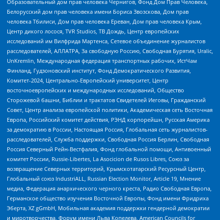
Образовательный дом прав человека Чернигов, Фонд Дом Прав Человека,
Белорусский дом прав человека имени Бориса Звозскова, Дом прав
человека Тбилиси, Дом прав человека Ереван, Дом прав человека Крым,
Центр дикого лосося, TVR Studios, ТВ Дождь, Центр европейских
исследований им Вилфрида Мартенса, Сетевое объединение журналистов
расследователей, АЛЛАТРА, За свободную Россию, Свободная Бурятия, Uralic,
UnKremlin, Международная федерация транспортных рабочих, ИстЧам
Финланд, Гудзоновский институт, Фонд Демократического Развития,
Комитет-2024, Центрально-Европейский университет, Центр
восточноевропейских и международных исследований, Общество
Сторожевой башни, Библии и трактатов Свидетелей Иеговы, Гражданский
Совет, Центр анализа европейской политики, Академическая сеть Восточная
Европа, Российский комитет действия, РЭНД корпорейшн, Русская Америка
за демократию в России, Настоящая Россия, Глобальная сеть журналистов-
расследователей, Служба поддержки, Свободная Россия Берлин, Свободная
Россия Северный Рейн-Вестфалия, Фонд глобальной помощи, Антивоенный
комитет России, Russie-Libertes, La Asocicion de Rusos Libres, Союз за
возвращение Северных территорий, Крымскотатарский Ресурсный Центр,
Глобальный союз IndustriALL, Russian Election Monitor, Article 19, Мнение
медиа, Федерация анархического черного креста, Радио Свободная Европа,
Германское общество изучения Восточной Европы, Фонд имени Фридриха
Эберта, XZ gGmbH, Мобильная академия поддержки гендерной демократии
и миротворчества, Форум имени Льва Копелева, American Councils for