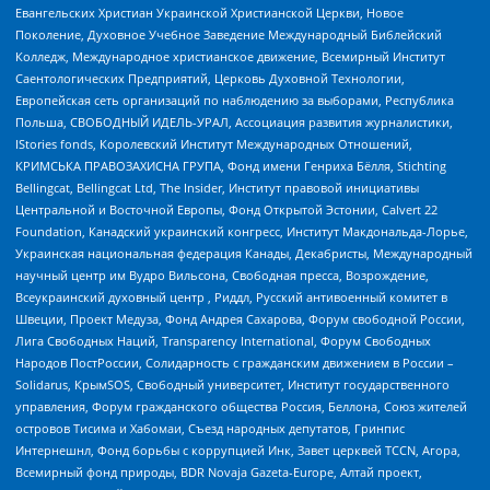
Евангельских Христиан Украинской Христианской Церкви, Новое
Поколение, Духовное Учебное Заведение Международный Библейский
Колледж, Международное христианское движение, Всемирный Институт
Саентологических Предприятий, Церковь Духовной Технологии,
Европейская сеть организаций по наблюдению за выборами, Республика
Польша, СВОБОДНЫЙ ИДЕЛЬ-УРАЛ, Ассоциация развития журналистики,
IStories fonds, Королевский Институт Международных Отношений,
КРИМСЬКА ПРАВОЗАХИСНА ГРУПА, Фонд имени Генриха Бёлля, Stichting
Bellingcat, Bellingcat Ltd, The Insider, Институт правовой инициативы
Центральной и Восточной Европы, Фонд Открытой Эстонии, Calvert 22
Foundation, Канадский украинский конгресс, Институт Макдональда-Лорье,
Украинская национальная федерация Канады, Декабристы, Международный
научный центр им Вудро Вильсона, Свободная пресса, Возрождение,
Всеукраинский духовный центр , Риддл, Русский антивоенный комитет в
Швеции, Проект Медуза, Фонд Андрея Сахарова, Форум свободной России,
Лига Свободных Наций, Transparеncy International, Форум Свободных
Народов ПостРоссии, Солидарность с гражданским движением в России –
Solidarus, КрымSOS, Свободный университет, Институт государственного
управления, Форум гражданского общества Россия, Беллона, Союз жителей
островов Тисима и Хабомаи, Съезд народных депутатов, Гринпис
Интернешнл, Фонд борьбы с коррупцией Инк, Завет церквей TCCN, Агора,
Всемирный фонд природы, BDR Novaja Gazeta-Europe, Алтай проект,