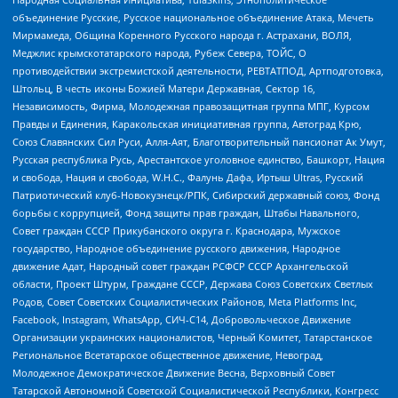
объединение Русские, Русское национальное объединение Атака, Мечеть
Мирмамеда, Община Коренного Русского народа г. Астрахани, ВОЛЯ,
Меджлис крымскотатарского народа, Рубеж Севера, ТОЙС, О
противодействии экстремистской деятельности, РЕВТАТПОД, Артподготовка,
Штольц, В честь иконы Божией Матери Державная, Сектор 16,
Независимость, Фирма, Молодежная правозащитная группа МПГ, Курсом
Правды и Единения, Каракольская инициативная группа, Автоград Крю,
Союз Славянских Сил Руси, Алля-Аят, Благотворительный пансионат Ак Умут,
Русская республика Русь, Арестантское уголовное единство, Башкорт, Нация
и свобода, Нация и свобода, W.H.С., Фалунь Дафа, Иртыш Ultras, Русский
Патриотический клуб-Новокузнецк/РПК, Сибирский державный союз, Фонд
борьбы с коррупцией, Фонд защиты прав граждан, Штабы Навального,
Совет граждан СССР Прикубанского округа г. Краснодара, Мужское
государство, Народное объединение русского движения, Народное
движение Адат, Народный совет граждан РСФСР СССР Архангельской
области, Проект Штурм, Граждане СССР, Держава Союз Советских Светлых
Родов, Совет Советских Социалистических Районов, Meta Platforms Inc,
Facebook, Instagram, WhatsApp, СИЧ-С14, Добровольческое Движение
Организации украинских националистов, Черный Комитет, Татарстанское
Региональное Всетатарское общественное движение, Невоград,
Молодежное Демократическое Движение Весна, Верховный Совет
Татарской Автономной Советской Социалистической Республики, Конгресс