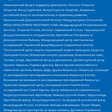
Национальный фонд в поддержку демократии, Институт Открытое
Общество Фонд Содействия, Фонд Открытое общество, Американо-
российский фонд по экономическому и правовому развитию,
Национальный Демократический Институт Международных Отношений,
MEDIA DEVELOPMENT INVESTMENT FUND, Международный Республиканский
Институт, Открытая Россия, Институт современной России, Черноморский
фонд регионального сотрудничества, Европейская Платформа за
Демократические Выборы, Международный центр электоральных
исследований, Германский фонд Маршалла Соединенных Штатов,
Тихоокеанский центр защиты окружающей среды и природных ресурсов,
Свободная Россия, Всемирный конгресс украинцев, Атлантический совет,
Человек в беде, Европейский фонд за демократию, Джеймстаунский фонд,
Прожект Хармони, Родники дракона, Врачи против насильственного
извлечения органов, Фалунь Дафа, Друзья Фалуньгун, Фалуньгун, Коалиция
по расследованию преследования в отношении Фалуньгун в Китае,
Всемирная организация по расследованию преследований Фалуньгун,
Пражский гражданский центр, Ассоциация школ политических
исследований при Совете Европы, Центр либеральной современности,
Форум русскоязычных европейцев, Немецко-русский обмен, Бард колледж,
Европейский выбор, Фонд Ходорковского, Оксфордский российский фонд,
Фонд Будущее России, Компания свободы информации, Проект Медиа,
Международное партнерство за права человека, Духовное Управление