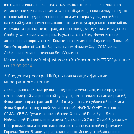
International Education, Cultural Vistas, Institute of International Education,
Антивоенное движение Антальи, Открытый диалог, Школа международных
отношений и государственной политики им Питера Мунка, Российско-
канадский демократический альянс, Школа международных отношений им
Нормана Патерсона, Центр Гражданских Свобод, Фонд Бориса Немцова за
Свободу, Фонд имени Фридриха Науманна за свободу, Феминистское
антивоенное сопротивление, Комитет независимости Ингушетии, Прометей,
Stop Occupation of Karelia, Вернись живым, Фридом Хаус, СОТА медиа,
Либерально-демократическая Лига Украины
Источник:
https://minjust.gov.ru/ru/documents/7756/
данные
на
13.05.2024
* Сведения реестра НКО, выполняющих функции
иностранного агента:
Лилит, Правозащитная группа Гражданин.Армия.Право, Нижегородский
центр немецкой и европейской культуры, Центр гендерных исследований,
Фонд защиты прав граждан Штаб, Институт права и публичной политики,
Фонд борьбы с коррупцией, Альянс врачей, НАСИЛИЮ.НЕТ, Мы против
СПИДа, СВЕЧА, Гуманитарное действие, Открытый Петербург, Лига
Избирателей, Правовая инициатива, Гражданский Союз, Хасдей Ерушалаим,
Центр поддержки и содействия развитию средств массовой информации,
Горячая Линия, В защиту прав заключенных, Институт глобализации и