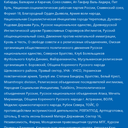
Кабарды, Балкарии и Карачая, Союз славян, Ат-Такфир Валь-Хиджра, Пит
Буль, Национал-социалистическая рабочая партия России, Славянский союз,
Формат-18, Благородный Орден Дьявола, Армия воли народа,
Национальная Социалистическая Инициатива города Череповца, Духовно-
Родовая Держава Русь, Русское национальное единство, Древнерусской
Инглистической церкви Православных Староверов-Инглингов, Русский
общенациональный союз, Движение против нелегальной иммиграции,
Кровь и Честь, О свободе совести и о религиозных объединениях, Омская
организация общественного политического движения Русское
национальное единство, Северное Братство, Клуб Болельщиков
Футбольного Клуба Динамо, Файзрахманисты, Мусульманская религиозная
организация п. Боровский, Община Коренного Русского народа
Щелковского района, Правый сектор, УНА - УНСО, Украинская
повстанческая армия, Тризуб им. Степана Бандеры, Братство, Белый Крест,
Misanthropic division, Религиозное объединение последователей инглиизма,
Народная Социальная Инициатива, TulaSkins, Этнополитическое
объединение Русские, Русское национальное объединение Атака, Мечеть
Мирмамеда, Община Коренного Русского народа г. Астрахани, ВОЛЯ,
Меджлис крымскотатарского народа, Рубеж Севера, ТОЙС, О
противодействии экстремистской деятельности, РЕВТАТПОД, Артподготовка,
Штольц, В честь иконы Божией Матери Державная, Сектор 16,
Независимость, Фирма, Молодежная правозащитная группа МПГ, Курсом
Правды и Единения, Каракольская инициативная группа, Автоград Крю,