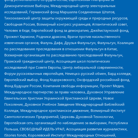
Демократические Выборы, Международный центр электоральных
исследований, Германский фонд Маршалла Соединенных Штатов,
Тихоокеанский центр защиты окружающей среды и природных ресурсов,
Свободная Россия, Всемирный конгресс украинцев, Атлантический совет,
Человек в беде, Европейский фонд за демократию, Джеймстаунский фонд,
Прожект Хармони, Родники дракона, Врачи против насильственного
извлечения органов, Фалунь Дафа, Друзья Фалуньгун, Фалуньгун, Коалиция
по расследованию преследования в отношении Фалуньгун в Китае,
Всемирная организация по расследованию преследований Фалуньгун,
Пражский гражданский центр, Ассоциация школ политических
исследований при Совете Европы, Центр либеральной современности,
Форум русскоязычных европейцев, Немецко-русский обмен, Бард колледж,
Европейский выбор, Фонд Ходорковского, Оксфордский российский фонд,
Фонд Будущее России, Компания свободы информации, Проект Медиа,
Международное партнерство за права человека, Духовное Управление
Евангельских Христиан Украинской Христианской Церкви, Новое
Поколение, Духовное Учебное Заведение Международный Библейский
Колледж, Международное христианское движение, Всемирный Институт
Саентологических Предприятий, Церковь Духовной Технологии,
Европейская сеть организаций по наблюдению за выборами, Республика
Польша, СВОБОДНЫЙ ИДЕЛЬ-УРАЛ, Ассоциация развития журналистики,
IStories fonds, Королевский Институт Международных Отношений,