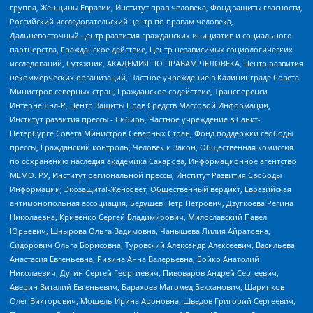
группа, Женщины Евразии, Институт прав человека, Фонд защиты гласности,
Российский исследовательский центр по правам человека,
Дальневосточный центр развития гражданских инициатив и социального
партнерства, Гражданское действие, Центр независимых социологических
исследований, Сутяжник, АКАДЕМИЯ ПО ПРАВАМ ЧЕЛОВЕКА, Центр развития
некоммерческих организаций, Частное учреждение в Калининграде Совета
Министров северных стран, Гражданское содействие, Трансперенси
Интернешнл-Р, Центр Защиты Прав Средств Массовой Информации,
Институт развития прессы - Сибирь, Частное учреждение в Санкт-
Петербурге Совета Министров Северных Стран, Фонд поддержки свободы
прессы, Гражданский контроль, Человек и Закон, Общественная комиссия
по сохранению наследия академика Сахарова, Информационное агентство
МЕМО. РУ, Институт региональной прессы, Институт Развития Свободы
Информации, Экозащита!-Женсовет, Общественный вердикт, Евразийская
антимонопольная ассоциация, Бедушев Петр Петрович, Дзугкоева Регина
Николаевна, Кривенко Сергей Владимирович, Милославский Павел
Юрьевич, Шнырова Ольга Вадимовна, Чанышева Лилия Айратовна,
Сидорович Ольга Борисовна, Туровский Александр Алексеевич, Васильева
Анастасия Евгеньевна, Ривина Анна Валерьевна, Бойко Анатолий
Николаевич, Дугин Сергей Георгиевич, Пивоваров Андрей Сергеевич,
Аверин Виталий Евгеньевич, Барахоев Магомед Бекханович, Шарипков
Олег Викторович, Мошель Ирина Ароновна, Шведов Григорий Сергеевич,