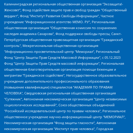
Калининградская региональная общественная организация "Экозащита!-Женсовет", Фонд содействия защите прав и свобод граждан "Общественный вердикт", Фонд "Институт Развития Свободы Информации", Частное учреждение "Информационное агентство МЕМО. РУ", Региональная общественная организация "Общественная комиссия по сохранению наследия академика Сахарова", Фонд поддержки свободы прессы, Санкт-Петербургская общественная правозащитная организация "Гражданский контроль", Межрегиональная общественная организация "Информационно-просветительский центр "Мемориал", Региональный Фонд "Центр Защиты Прав Средств Массовой Информации", с 05.12.2023 Фонд "Центр Защиты Прав Средств массовой информации", Региональная общественная благотворительная организация помощи беженцам и мигрантам "Гражданское содействие", Негосударственное образовательное учреждение дополнительного профессионального образования (повышение квалификации) специалистов "АКАДЕМИЯ ПО ПРАВАМ ЧЕЛОВЕКА", Свердловская региональная общественная организация "Сутяжник", Автономная некоммерческая организация "Центр независимых социологических исследований", Союз общественных объединений "Российский исследовательский центр по правам человека", Региональное общественное учреждение научно-информационный центр "МЕМОРИАЛ", Некоммерческая организация "Фонд защиты гласности", Автономная некоммерческая организация "Институт прав человека", Городская общественная организация "Екатеринбургское общество "МЕМОРИАЛ", Городская общественная организация "Рязанское историко-просветительское и правозащитное общество "Мемориал" (Рязанский Мемориал), Челябинский региональный орган общественной самодеятельности – женское общественное объединение "Женщины Евразии", Челябинский региональный орган общественной самодеятельности "Уральская правозащитная группа", Фонд содействия защите здоровья и социальной справедливости имени Андрея Рылькова, Автономная Некоммерческая Организация "Аналитический Центр Юрия Левады", Автономная некоммерческая организация социальной поддержки населения "Проект Апрель", Региональная общественная организация помощи женщинам и детям, находящимся в кризисной ситуации "Информационно-методический центр "Анна", Фонд содействия развитию массовых коммуникаций и правовому просвещению "Так-так-Так", Фонд содействия устойчивому развитию "Серебряная тайга", Свердловский региональный общественный фонд социальных проектов "Новое время", "Idel.Реалии", Кавказ.Реалии, Крым.Реалии, Телеканал Настоящее Время, Татаро-башкирская служба Радио Свобода (Azatliq Radiosi), Радио Свободная Европа/Радио Свобода (PCE/PC), "Сибирь.Реалии", "Фактограф", Благотворительный фонд помощи осужденным и их семьям, Автономная некоммерческая организация "Институт глобализации и социальных движений", Фонд "В защиту прав заключенных", Частное учреждение "Центр поддержки и содействия развитию средств массовой информации", Пензенский региональный общественный благотворительный фонд "Гражданский союз", "Север.Реалии", Некоммерческая организация Фонд "Правовая инициатива", Общество с ограниченной ответственностью "Радио Свободная Европа/Радио Свобода", Чешское информационное агентство "MEDIUM-ORIENT", Красноярская региональная общественная организация "Мы против СПИДа", Камалягин Денис Николаевич, Маркелов Сергей Евгеньевич, Пономарев Лев Александрович, Савицкая Людмила Алексеевна, Автономная некоммерческая организация "Центр по работе с проблемой насилия "НАСИЛИЮ.НЕТ", Межрегиональный профессиональный союз работников здравоохранения "Альянс врачей", Юридическое лицо, зарегистрированное в Латвийской Республике, SIA "Medusa Project" (регистрационный номер 40103797863, дата регистрации 10.06.2014), Некоммерческая организация "Фонд по борьбе с коррупцией", Автономная некоммерческая организация "Институт права и публичной политики", Баданин Роман Сергеевич, Гликин Максим Александрович, Железнова Мария Михайловна, Лукьянова Юлия Сергеевна, Маетная Елизавета Витальевна, Маняхин Петр Борисович, Чуракова Ольга Владимировна, Ярош Юлия Петровна, Юридическое лицо "The Insider SIA", зарегистрированное в Риге, Латвийская Республика (дата регистрации 26.06.2015), являющееся администратором доменного имени интернет-издания "The Insider SIA", https://theins.ru, Постернак Алексей Евгеньевич, Рубин Михаил Аркадьевич, Анин Роман Александрович, Юридическое лицо Istories fonds, зарегистрированное в Латвийской Республике (регистрационный номер 50008295751, дата регистрации 24.02.2020), Великовский Дмитрий Александрович, Долинина Ирина Николаевна, Мароховская Алеся Алексеевна, Шлейнов Роман Юрьевич, Шмагун Олеся Валентиновна, Общество с ограниченной ответственностью "Альтаир 2021", Общество с ограниченной ответственностью "Вега 2021", Общество с ограниченной ответственностью "Главный редактор 2021", Общество с ограниченной ответственностью "Ромашки монолит", Важенков Артем Валерьевич, Ивановская областная общественная организация "Центр гендерных исследований", Гурман Юрий Альбертович, Медиапроект "ОВД-Инфо", Егоров Владимир Владимирович, Жилинский Владимир Александрович, Общество с ограниченной ответственностью "ЗП", Иванова София Юрьевна, Карезина Инна Павловна, Кильтау Екатерина Викторовна, Петров Алексей Викторович, Пискунов Сергей Евгеньевич, Смирнов Сергей Сергеевич, Тихонов Михаил Сергеевич, Общество с ограниченной ответственностью "ЖУРНАЛИСТ-ИНОСТРАННЫЙ АГЕНТ", Арапова Галина Юрьевна, Вольтская Татьяна Анатольевна, Американская компания "Mason G.E.S. Anonymous Foundation" (США), являющаяся владельцем интернет-издания https://mnews.world/, Компания "Stichting Bellingcat", зарегистрированная в Нидерландах (дата регистрации 11.07.2018), Захаров Андрей Вячеславович, Клепиковская Екатерина Дмитриевна, Общество с ограниченной ответственностью "МЕМО", Перл Роман Александрович, Симонов Евгений Алексеевич, Соловьева Елена Анатольевна, Сотников Даниил Владимирович, Сурначева Елизавета Дмитриевна, Автономная некоммерческая организация по защите прав человека и информированию населения "Якутия – Наше Мнение", Общество с ограниченной ответственностью "Москоу диджитал медиа", с 26.01.2023 Общество с ограниченной ответственностью "Чайка Белые сады", Ветошкина Валерия Валерьевна, Заговора Максим Александрович, Межрегиональное общественное движение "Российская ЛГБТ - сеть", Оленичев Максим Владимирович, Павлов Иван Юрьевич, Скворцова Елена Сергеевна, Общество с ограниченной ответственностью "Как бы инагент", Кочетков Игорь Викторович, Общество с ограниченной ответственностью "Честные выборы", Еланчик Олег Александрович, Общество с ограниченной ответственностью "Нобелевский призыв", Гималова Регина Эмилевна, Григорьев Андрей Валерьевич, Григорьева Алина Александровна, Ассоциация по содействию защите прав призывников, альтернативнослужащих и военнослужащих "Правозащитная группа "Гражданин.Армия.Право", Хисамова Регина Фаритовна, Автономная некоммерческая организация по реализации социально-правовых программ "Лилит", Дальневосточное общественное движение "Маяк", Санкт-Петербургская ЛГБТ-инициативная группа "Выход", Инициативная группа ЛГБТ+ "Реверс", Алексеев Андрей Викторович, Бекбулатова Таисия Львовна, Беляев Иван Михайлович, Владыкина Елена Сергеевна, Гельман Марат Александрович, Никульшина Вероника Юрьевна, Толоконникова Надежда Андреевна, Шендерович Виктор Анатольевич, Общество с ограниченной ответственностью "Данное сообщение", Общество с ограниченной ответственностью Издательский дом "Новая глава", Айнбиндер Александра Александровна, Московский комьюнити-центр для ЛГБТ+инициатив, Благотворительный фонд развития филантропии, Deutsche Welle (Германия, Kurt-Schumacher-Strasse 3, 53113 Bonn), Борзунова Мария Михайловна, Воробьев Виктор Викторович, Голубева Анна Львовна, Константинова Алла Михайловна, Малкова Ирина Владимировна, Мурадов Мурад Абдулгалимович, Осетинская Елизавета Николаевна, Понасенков Евгений Николаевич, Ганапольский Матвей Юрьевич, Киселев Евгений Алексеевич, Борухович Ирина Григорьевна, Дремин Иван Тимофеевич, Дубровский Дмитрий Викторович, Красноярская региональная общественная организация поддержки и развития альтернативных образовательных технологий и межкультурных коммуникаций "ИНТЕРРА", Маяковская Екатерина Алексеевна, Фейгин Марк Захарович, Филимонов Андрей Викторович, Дзугкоева Регина Николаевна, Доброхотов Роман Александрович, Дудь Юрий Александрович, Елкин Сергей Владимирович, Кругликов Кирилл Игоревич, Сабунаева Мария Леонидовна, Семенов Алексей Владимирович, Шаинян Карен Багратович, Шульман Екатерина Михайловна, Асафьев Артур Валерьевич, Вахштайн Виктор Семенович, Венедиктов Алексей Алексеевич, Лушникова Екатерина Евгеньевна, Волков Леонид Михайлович, Невзоров Александр Глебович, Пархоменко Сергей Борисович, Сироткин Ярослав Николаевич, Кара-Мурза Владимир Владимирович, Баранова Наталья Владимировна, Гозман Леонид Яковлевич, Кагарлицкий Борис Юльевич, Климарев Михаил Валерьевич, Милов Владимир Станиславович, Автономная некоммерческая организация Краснодарский центр современного искусства "Типография", Моргенштерн Алишер Тагирович, Соболь Любовь Эдуардовна, Общество с ограниченной ответственностью "ЛИЗА НОРМ", Каспаров Гарри Кимович, Ходорковский Михаил Борисович, Общество с ограниченной ответственностью "Апрельские тезисы", Данилович Ирина Брониславовна, Кашин Олег Владимирович, Петров Николай Владимирович, Пивоваров Алексей Владимирович, Соколов Михаил Владимирович, Цветкова Юлия Владимировна, Чичваркин Евгений Александрович, Комитет против пыток/Команда против пыток, Общество с ограниченной ответственностью "Первый научный", Общество с ограниченной ответственностью "Вертолет и ко", Белоцерковская Вероника Борисовна, Кац Максим Евгеньевич, Лазарева Татьяна Юрьевна, Шаведдинов Руслан Табризович, Яшин Илья Валерьевич, Общество с ограниченной ответственностью "Иноагент ААВ", Алешковский Дмитрий Петрович, Альбац Евгения Марковна, Быков Дмитрий Львович, Галямина Юлия Евгеньевна, Лойко Сергей Леонидович, Мартынов Кирилл Константинович, Медведев Сергей Александрович, Крашенинников Федор Геннадиевич, Гордеева Катерина Вл