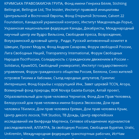
КРИМСЬКА ПРАВОЗАХИСНА ГРУПА, Фонд имени Генриха Бёлля, Stichting
Bellingcat, Bellingcat Ltd, The Insider, Институт правовой инициативы
Центральной и Восточной Европы, Фонд Открытой Эстонии, Calvert 22
Foundation, Канадский украинский конгресс, Институт Макдональда-Лорье,
Украинская национальная федерация Канады, Декабристы, Международный
научный центр им Вудро Вильсона, Свободная пресса, Возрождение,
Всеукраинский духовный центр , Риддл, Русский антивоенный комитет в
Швеции, Проект Медуза, Фонд Андрея Сахарова, Форум свободной России,
Лига Свободных Наций, Transparеncy International, Форум Свободных
Народов ПостРоссии, Солидарность с гражданским движением в России –
Solidarus, КрымSOS, Свободный университет, Институт государственного
управления, Форум гражданского общества Россия, Беллона, Союз жителей
островов Тисима и Хабомаи, Съезд народных депутатов, Гринпис
Интернешнл, Фонд борьбы с коррупцией Инк, Завет церквей TCCN, Агора,
Всемирный фонд природы, BDR Novaja Gazeta-Europe, Алтай проект,
Образовательный дом прав человека Чернигов, Фонд Дом Прав Человека,
Белорусский дом прав человека имени Бориса Звозскова, Дом прав
человека Тбилиси, Дом прав человека Ереван, Дом прав человека Крым,
Центр дикого лосося, TVR Studios, ТВ Дождь, Центр европейских
исследований им Вилфрида Мартенса, Сетевое объединение журналистов
расследователей, АЛЛАТРА, За свободную Россию, Свободная Бурятия, Uralic,
UnKremlin, Международная федерация транспортных рабочих, ИстЧам