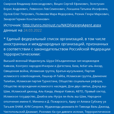
Смирнов Владимир Александрович, Вицин Сергей Ефимович, Золотухин
Борис Андреевич, Левинсон Лев Семенович, Локшина Татьяна Иосифовна,
Орлов Олег Петрович, Полякова Мара Федоровна, Резник Генри Маркович,
Захаров Герман Константинович
Источник:
http://unro.minjust.ru/NKOForeignAgent.aspx
данные на
24.03.2022
* Единый федеральный список организаций, в том числе
иностранных и международных организаций, признанных
в соответствии с законодательством Российской Федерации
террористическими:
Высший военный Маджлисуль Шура Объединенных сил моджахедов
Кавказа, Конгресс народов Ичкерии и Дагестана, База, Асбат аль-Ансар,
Священная война, Исламская группа, Братья-мусульмане, Партия
исламского освобождения, Лашкар-И-Тайба, Исламская группа, Движение
Талибан, Исламская партия Туркестана, Общество социальных реформ,
Общество возрождения исламского наследия, Дом двух святых, Джунд аш-
Шам, Исламский джихад, Аль-Каида, Имарат Кавказ, АБТО, Правый сектор,
Исламское государство, Джабха аль-Нусра ли-Ахль аш-Шам, Народное
ополчение имени К. Минина и Д. Пожарского, Аджр от Аллаха Субхану уа
Тагьаля SHAM, АУМ Синрике, Муджахеды джамаата Ат-Тавхида Валь-Джихад,
Чистопольский Джамаат, Рохнамо ба суи давлати исломи, Террористическое