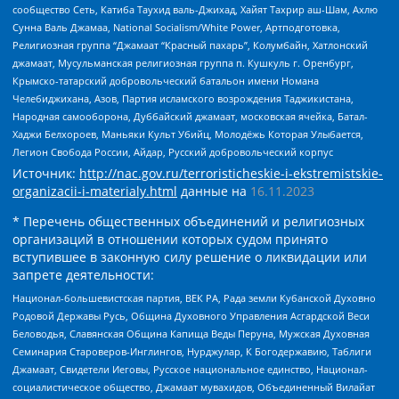
сообщество Сеть, Катиба Таухид валь-Джихад, Хайят Тахрир аш-Шам, Ахлю
Сунна Валь Джамаа, National Socialism/White Power, Артподготовка,
Религиозная группа “Джамаат “Красный пахарь”, Колумбайн, Хатлонский
джамаат, Мусульманская религиозная группа п. Кушкуль г. Оренбург,
Крымско-татарский добровольческий батальон имени Номана
Челебиджихана, Азов, Партия исламского возрождения Таджикистана,
Народная самооборона, Дуббайский джамаат, московская ячейка, Батал-
Хаджи Белхороев, Маньяки Культ Убийц, Молодёжь Которая Улыбается,
Легион Свобода России, Айдар, Русский добровольческий корпус
Источник:
http://nac.gov.ru/terroristicheskie-i-ekstremistskie-
organizacii-i-materialy.html
данные на
16.11.2023
* Перечень общественных объединений и религиозных
организаций в отношении которых судом принято
вступившее в законную силу решение о ликвидации или
запрете деятельности:
Национал-большевистская партия, ВЕК РА, Рада земли Кубанской Духовно
Родовой Державы Русь, Община Духовного Управления Асгардской Веси
Беловодья, Славянская Община Капища Веды Перуна, Мужская Духовная
Семинария Староверов-Инглингов, Нурджулар, К Богодержавию, Таблиги
Джамаат, Свидетели Иеговы, Русское национальное единство, Национал-
социалистическое общество, Джамаат мувахидов, Объединенный Вилайат