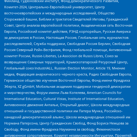
Финланд, Гудзоновский институт, Фонд Демократического Развития,
Комитет-2024, Центрально-Европейский университет, Центр
восточноевропейских и международных исследований, Общество
Сторожевой башни, Библии и трактатов Свидетелей Иеговы, Гражданский
Совет, Центр анализа европейской политики, Академическая сеть Восточная
Европа, Российский комитет действия, РЭНД корпорейшн, Русская Америка
за демократию в России, Настоящая Россия, Глобальная сеть журналистов-
расследователей, Служба поддержки, Свободная Россия Берлин, Свободная
Россия Северный Рейн-Вестфалия, Фонд глобальной помощи, Антивоенный
комитет России, Russie-Libertes, La Asocicion de Rusos Libres, Союз за
возвращение Северных территорий, Крымскотатарский Ресурсный Центр,
Глобальный союз IndustriALL, Russian Election Monitor, Article 19, Мнение
медиа, Федерация анархического черного креста, Радио Свободная Европа,
Германское общество изучения Восточной Европы, Фонд имени Фридриха
Эберта, XZ gGmbH, Мобильная академия поддержки гендерной демократии
и миротворчества, Форум имени Льва Копелева, American Councils for
International Education, Cultural Vistas, Institute of International Education,
Антивоенное движение Антальи, Открытый диалог, Школа международных
отношений и государственной политики им Питера Мунка, Российско-
канадский демократический альянс, Школа международных отношений им
Нормана Патерсона, Центр Гражданских Свобод, Фонд Бориса Немцова за
Свободу, Фонд имени Фридриха Науманна за свободу, Феминистское
антивоенное сопротивление, Комитет независимости Ингушетии, Прометей,