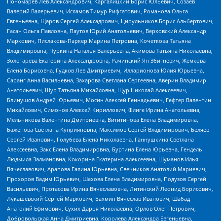
Пономарев Лев Александрович, Каргалицкий Борис Юльевич, Созаев
Валерий Валерьевич, Исламов Тимур Рифгатович, Романова Ольга
Евгеньевна, Щаров Сергей Алексадрович, Цирульников Борис Альбертович,
Гасан Ольга Павловна, Паутов Юрий Анатольевич, Верховский Александр
Маркович, Пислакова-Паркер Марина Петровна, Кочеткова Татьяна
Владимировна, Чуркина Наталья Валерьевна, Акимова Татьяна Николаевна,
Золотарева Екатерина Александровна, Рачинский Ян Збигневич, Жемкова
Елена Борисовна, Гудков Лев Дмитриевич, Илларионова Юлия Юрьевна,
Саранг Анна Васильевна, Захарова Светлана Сергеевна, Аверин Владимир
Анатольевич, Щур Татьяна Михайловна, Щур Николай Алексеевич,
Блинушов Андрей Юрьевич, Мосин Алексей Геннадьевич, Гефтер Валентин
Михайлович, Симонов Алексей Кириллович, Флиге Ирина Анатольевна,
Мельникова Валентина Дмитриевна, Вититинова Елена Владимировна,
Баженова Светлана Куприяновна, Максимов Сергей Владимирович, Беляев
Сергей Иванович, Голубева Елена Николаевна, Ганнушкина Светлана
Алексеевна, Закс Елена Владимировна, Буртина Елена Юрьевна, Гендель
Людмила Залмановна, Кокорина Екатерина Алексеевна, Шуманов Илья
Вячеславович, Арапова Галина Юрьевна, Свечников Анатолий Мариевич,
Прохоров Вадим Юрьевич, Шахова Елена Владимировна, Подузов Сергей
Васильевич, Протасова Ирина Вячеславовна, Литинский Леонид Борисович,
Лукашевский Сергей Маркович, Бахмин Вячеслав Иванович, Шабад
Анатолий Ефимович, Сухих Дарья Николаевна, Орлов Олег Петрович,
Добровольская Анна Дмитриевна, Королева Александра Евгеньевна,