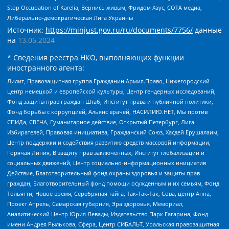
Stop Occupation of Karelia, Вернись живым, Фридом Хаус, СОТА медиа,
Либерально-демократическая Лига Украины
Источник:
https://minjust.gov.ru/ru/documents/7756/
данные
на
13.05.2024
* Сведения реестра НКО, выполняющих функции
иностранного агента:
Лилит, Правозащитная группа Гражданин.Армия.Право, Нижегородский
центр немецкой и европейской культуры, Центр гендерных исследований,
Фонд защиты прав граждан Штаб, Институт права и публичной политики,
Фонд борьбы с коррупцией, Альянс врачей, НАСИЛИЮ.НЕТ, Мы против
СПИДа, СВЕЧА, Гуманитарное действие, Открытый Петербург, Лига
Избирателей, Правовая инициатива, Гражданский Союз, Хасдей Ерушалаим,
Центр поддержки и содействия развитию средств массовой информации,
Горячая Линия, В защиту прав заключенных, Институт глобализации и
социальных движений, Центр социально-информационных инициатив
Действие, Благотворительный фонд охраны здоровья и защиты прав
граждан, Благотворительный фонд помощи осужденным и их семьям, Фонд
Тольятти, Новое время, Серебряная тайга, Так-Так-Так, Сова, центр Анна,
Проект Апрель, Самарская губерния, Эра здоровья, Мемориал,
Аналитический Центр Юрия Левады, Издательство Парк Гагарина, Фонд
имени Андрея Рылькова, Сфера, Центр СИБАЛЬТ, Уральская правозащитная