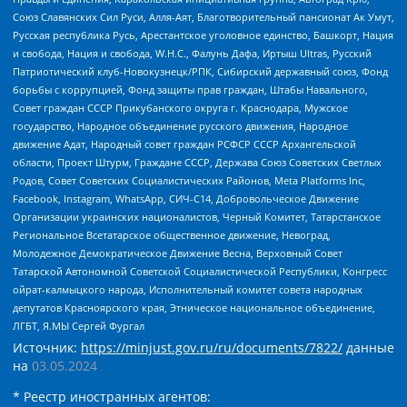
Союз Славянских Сил Руси, Алля-Аят, Благотворительный пансионат Ак Умут,
Русская республика Русь, Арестантское уголовное единство, Башкорт, Нация
и свобода, Нация и свобода, W.H.С., Фалунь Дафа, Иртыш Ultras, Русский
Патриотический клуб-Новокузнецк/РПК, Сибирский державный союз, Фонд
борьбы с коррупцией, Фонд защиты прав граждан, Штабы Навального,
Совет граждан СССР Прикубанского округа г. Краснодара, Мужское
государство, Народное объединение русского движения, Народное
движение Адат, Народный совет граждан РСФСР СССР Архангельской
области, Проект Штурм, Граждане СССР, Держава Союз Советских Светлых
Родов, Совет Советских Социалистических Районов, Meta Platforms Inc,
Facebook, Instagram, WhatsApp, СИЧ-С14, Добровольческое Движение
Организации украинских националистов, Черный Комитет, Татарстанское
Региональное Всетатарское общественное движение, Невоград,
Молодежное Демократическое Движение Весна, Верховный Совет
Татарской Автономной Советской Социалистической Республики, Конгресс
ойрат-калмыцкого народа, Исполнительный комитет совета народных
депутатов Красноярского края, Этническое национальное объединение,
ЛГБТ, Я.МЫ Сергей Фургал
Источник:
https://minjust.gov.ru/ru/documents/7822/
данные
на
03.05.2024
* Реестр иностранных агентов: