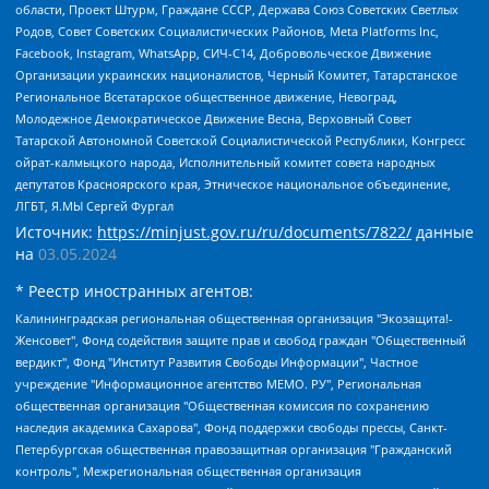
области, Проект Штурм, Граждане СССР, Держава Союз Советских Светлых
Родов, Совет Советских Социалистических Районов, Meta Platforms Inc,
Facebook, Instagram, WhatsApp, СИЧ-С14, Добровольческое Движение
Организации украинских националистов, Черный Комитет, Татарстанское
Региональное Всетатарское общественное движение, Невоград,
Молодежное Демократическое Движение Весна, Верховный Совет
Татарской Автономной Советской Социалистической Республики, Конгресс
ойрат-калмыцкого народа, Исполнительный комитет совета народных
депутатов Красноярского края, Этническое национальное объединение,
ЛГБТ, Я.МЫ Сергей Фургал
Источник:
https://minjust.gov.ru/ru/documents/7822/
данные
на
03.05.2024
* Реестр иностранных агентов:
Калининградская региональная общественная организация "Экозащита!-Женсовет", Фонд содействия защите прав и свобод граждан "Общественный вердикт", Фонд "Институт Развития Свободы Информации", Частное учреждение "Информационное агентство МЕМО. РУ", Региональная общественная организация "Общественная комиссия по сохранению наследия академика Сахарова", Фонд поддержки свободы прессы, Санкт-Петербургская общественная правозащитная организация "Гражданский контроль", Межрегиональная общественная организация "Информационно-просветительский центр "Мемориал", Региональный Фонд "Центр Защиты Прав Средств Массовой Информации", с 05.12.2023 Фонд "Центр Защиты Прав Средств массовой информации", Региональная общественная благотворительная организация помощи беженцам и мигрантам "Гражданское содействие", Негосударственное образовательное учреждение дополнительного профессионального образования (повышение квалификации) специалистов "АКАДЕМИЯ ПО ПРАВАМ ЧЕЛОВЕКА", Свердловская региональная общественная организация "Сутяжник", Автономная некоммерческая организация "Центр независимых социологических исследований", Союз общественных объединений "Российский исследовательский центр по правам человека", Региональное общественное учреждение научно-информационный центр "МЕМОРИАЛ", Некоммерческая организация "Фонд защиты гласности", Автономная некоммерческая организация "Институт прав человека", Городская общественная организация "Екатеринбургское общество "МЕМОРИАЛ", Городская общественная организация "Рязанское историко-просветительское и правозащитное общество "Мемориал" (Рязанский Мемориал), Челябинский региональный орган общественной самодеятельности – женское общественное объединение "Женщины Евразии", Челябинский региональный орган общественной самодеятельности "Уральская правозащитная группа", Фонд содействия защите здоровья и социальной справедливости имени Андрея Рылькова, Автономная Некоммерческая Организация "Аналитический Центр Юрия Левады", Автономная некоммерческая организация социальной поддержки населения "Проект Апрель", Региональная общественная организация помощи женщинам и детям, находящимся в кризисной ситуации "Информационно-методический центр "Анна", Фонд содействия развитию массовых коммуникаций и правовому просвещению "Так-так-Так", Фонд содействия устойчивому развитию "Серебряная тайга", Свердловский региональный общественный фонд социальных проектов "Новое время", "Idel.Реалии", Кавказ.Реалии, Крым.Реалии, Телеканал Настоящее Время, Татаро-башкирская служба Радио Свобода (Azatliq Radiosi), Радио Свободная Европа/Радио Свобода (PCE/PC), "Сибирь.Реалии", "Фактограф", Благотворительный фонд помощи осужденным и их семьям, Автономная некоммерческая организация "Институт глобализации и социальных движений", Фонд "В защиту прав заключенных", Частное учреждение "Центр поддержки и содействия развитию средств массовой информации", Пензенский региональный общественный благотворительный фонд "Гражданский союз", "Север.Реалии", Некоммерческая организация Фонд "Правовая инициатива", Общество с ограниченной ответственностью "Радио Свободная Европа/Радио Свобода", Чешское информационное агентство "MEDIUM-ORIENT", Красноярская региональная общественная организация "Мы против СПИДа", Камалягин Денис Николаевич, Маркелов Сергей Евгеньевич, Пономарев Лев Александрович, Савицкая Людмила Алексеевна, Автономная некоммерческая организация "Центр по работе с проблемой насилия "НАСИЛИЮ.НЕТ", Межрегиональный профессиональный союз работников здравоохранения "Альянс врачей", Юридическое лицо, зарегистрированное в Латвийской Республике, SIA "Medusa Project" (регистрационный номер 40103797863, дата регистрации 10.06.2014), Некоммерческая организация "Фонд по борьбе с коррупцией", Автономная некоммерческая организация "Институт права и публичной политики", Баданин Роман Сергеевич, Гликин Максим Александрович, Железнова Мария Михайловна, Лукьянова Юлия Сергеевна, Маетная Елизавета Витальевна, Маняхин Петр Борисович, Чуракова Ольга Владимировна, Ярош Юлия Петровна, Юридическое лицо "The Insider SIA", зарегистрированное в Риге, Латвийская Республика (дата регистрации 26.06.2015), являющееся администратором доменного имени интернет-издания "The Insider SIA", https://theins.ru, Постернак Алексей Евгеньевич, Рубин Михаил Аркадьевич, Анин Роман Александрович, Юридическое лицо Istories fonds, зарегистрированное в Латвийской Республике (регистрационный номер 50008295751, дата регистрации 24.02.2020), Великовский Дмитрий Александрович, Долинина Ирина Николаевна, Мароховская Алеся Алексеевна, Шлейнов Роман Юрьевич, Шмагун Олеся Валентиновна, Общество с ограниченной ответственностью "Альтаир 2021", Общество с ограниченной ответственностью "Вега 2021", Общество с ограниченной ответственностью "Главный редактор 2021", Общество с ограниченной ответственностью "Ромашки монолит", Важенков Артем Валерьевич, Ивановская областная общественная организация "Центр гендерных исследований", Гурман Юрий Альбертович, Медиапроект "ОВД-Инфо", Егоров Владимир Владимирович, Жилинский Владимир Александрович, Общество с ограниченной ответственностью "ЗП", Иванова София Юрьевна, Карезина Инна Павловна, Кильтау Екатерина Викторовна, Петров Алексей Викторович, Пискунов Сергей Евгеньевич, Смирнов Сергей Сергеевич, Тихонов Михаил Сергеевич, Общество с ограниченной ответственностью "ЖУРНАЛИСТ-ИНОСТРАННЫЙ АГЕНТ", Арапова Галина Юрьевна, Вольтская Татьяна Анатольевна, Американская компания "Mason G.E.S. Anonymous Foundation" (США), являющаяся владельцем интернет-издания https://mnews.world/, Компания "Stichting Bellingcat", зарегистрированная в Нидерландах (дата регистрации 11.07.2018), Захаров Андрей Вячеславович, Клепиковская Екатерина Дмитриевна, Общество с ограниченной ответственностью "МЕМО", Перл Роман Александрович, Симонов Евгений Алексеевич, Соловьева Елена Анатольевна, Сотников Даниил Владимирович, Сурначева Елизавета Дмитриевна, Автономная некоммерческая организация по защите прав человека и информированию населения "Якутия – Наше Мнение", Общество с ограниченной ответственностью "Москоу диджитал медиа", с 26.01.2023 Общество с ограниченной ответственностью "Чайка Белые сады", Ветошкина Валерия Валерьевна, Заговора Максим Александрович, Межрегиональное общественное движение "Российская ЛГБТ - сеть", Оленичев Максим Владимирович, Павлов Иван Юрьевич, Скворцова Елена Сергеевна, Общество с ограниченной ответственностью "Как бы инагент", Кочетков Игорь Викторович, Общество с ограниченной ответственностью "Честные выборы", Еланчик Олег Александрович, Общество с ограниченной ответственностью "Нобелевский призыв", Гималова Регина Эмилевна, Григорьев Андрей Валерьевич, Григорьева Алина Александровна, Ассоциация по содействию защите прав призывников, альтернативнослужащих и военнослужащих "Правозащитная группа "Гражданин.Армия.Право", Хисамова Регина Фаритовна, Автономная некоммерческая организация по реализации социально-правовых программ "Лилит", Дальневосточное общественное движение "Маяк", Санкт-Петербургская ЛГБТ-инициативная группа "Выход", Инициативная группа ЛГБТ+ "Реверс", Алексеев Андрей Викторович, Бекбулатова Таисия Львовна, Беляев Иван Михайлович, Владыкина Елена Сергеевна, Гельман Марат Александрович, Никульшина Вероника Юрьевна, Толоконникова Надежда Андреевна, Шендерович Виктор Анатольевич, Общество с ограниченной ответственностью "Данное сообщение", Общество с ограниченной ответственностью Издательский дом "Новая глава", Айнбиндер Александра Александровна, Московский комьюнити-центр для ЛГБТ+инициатив, Благотворительный фонд развития филантропии, Deutsche Welle (Германия, Kurt-Schumacher-Strasse 3, 53113 Bonn), Борзунова Мария Михайловна, Воробьев Виктор Викторович, Голубева Анна Львовна, Константинова Алла Михайловна, Малкова Ирина Владимировна, Мурадов Мурад Абдулгалимович, Осетинская Елизавета Николаевна, Понасенков Евгений Николаевич, Ганапольский Матвей Юрьевич, Киселев Евгений Алексеевич, Борухович Ирина Григорьевна, Дремин Иван Тимофеевич, Дубровский Дмитрий Викторович, Красноярская региональная общественная организация поддержки и развития альтернативных образовательных технологий и межкультурных коммуникаций "ИНТЕРРА", Маяковская Екатерина Алексеевна, Фейгин Марк Захарович, Филимонов Андрей Викторович, Дзугкоева Регина Николаевна, Доброхотов Роман Александрович, Дудь Юрий Александрович, Елкин Сергей Владимирович, Кругликов Кирилл Игоревич, Сабунаева Мария Леонидовна, Семенов Алексей Владимирович, Шаинян Карен Багратович, Шульман Екатерина Михайловна, Асафьев Артур Валерьевич, Вахштайн Виктор Семенович, Венедиктов Алексей Алексеевич, Лушникова Екатерина Евгеньевна, Волков Леонид Михайлович, Невзоров Александр Глебович, Пархоменко Сергей Борисович, Сироткин Ярослав Николаевич, Кара-Мурза Владимир Владимирович, Баранова Наталья Владимировна, Гозман Леонид Яковлевич, Кагарлицкий Борис Юльевич, Климарев Михаил Валерьевич, Милов Владимир Станиславович, Автономная некоммерческая организация Краснодарский центр современного искусства "Типография", Моргенштерн Алишер Тагирович, Соболь Любовь Эдуардовна, Общество с ограниченной ответственностью "ЛИЗА НОРМ", Каспаров Гарри Кимович, Ходорковский Михаил Борисович, Общество с ограниченной ответственностью "Апрельские тезисы", Данилович Ирина Брониславовна, Кашин Олег Владимирович, Петров Николай Владимирович, Пивоваров Алексей Владимирович, Соколов Михаил Владимирович, Цветкова Юлия Владимировна, Чичваркин Евгений Александрович, Комитет против пыток/Команда против пыток, Общество с ограниченной ответственностью "Первый научный", Общество с ограниченной ответственностью "Вертолет и ко", Белоцерковская Вероника Борисовна, Кац Максим Евгеньевич, Лазарева Татьяна Юрьевна, Шаведдинов Руслан Табризович, Яшин Илья Валерьевич, Общество с ограниченной ответственностью "Иноагент ААВ", Алешковский Дмитрий Петрович, Альбац Евгения Марковна, Быков Дмитрий Львович, Галямина Юлия Евгеньевна, Лойко Сергей Леонидович, Мартынов Кирилл Константинович, Медведев Сергей Александрович, Крашенинников Федор Геннадиевич, Гордеева Катерина Вл