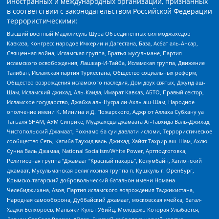
иностранных и международных организаций, признанных
в соответствии с законодательством Российской Федерации
террористическими:
Высший военный Маджлисуль Шура Объединенных сил моджахедов
Кавказа, Конгресс народов Ичкерии и Дагестана, База, Асбат аль-Ансар,
Священная война, Исламская группа, Братья-мусульмане, Партия
исламского освобождения, Лашкар-И-Тайба, Исламская группа, Движение
Талибан, Исламская партия Туркестана, Общество социальных реформ,
Общество возрождения исламского наследия, Дом двух святых, Джунд аш-
Шам, Исламский джихад, Аль-Каида, Имарат Кавказ, АБТО, Правый сектор,
Исламское государство, Джабха аль-Нусра ли-Ахль аш-Шам, Народное
ополчение имени К. Минина и Д. Пожарского, Аджр от Аллаха Субхану уа
Тагьаля SHAM, АУМ Синрике, Муджахеды джамаата Ат-Тавхида Валь-Джихад,
Чистопольский Джамаат, Рохнамо ба суи давлати исломи, Террористическое
сообщество Сеть, Катиба Таухид валь-Джихад, Хайят Тахрир аш-Шам, Ахлю
Сунна Валь Джамаа, National Socialism/White Power, Артподготовка,
Религиозная группа “Джамаат “Красный пахарь”, Колумбайн, Хатлонский
джамаат, Мусульманская религиозная группа п. Кушкуль г. Оренбург,
Крымско-татарский добровольческий батальон имени Номана
Челебиджихана, Азов, Партия исламского возрождения Таджикистана,
Народная самооборона, Дуббайский джамаат, московская ячейка, Батал-
Хаджи Белхороев, Маньяки Культ Убийц, Молодёжь Которая Улыбается,