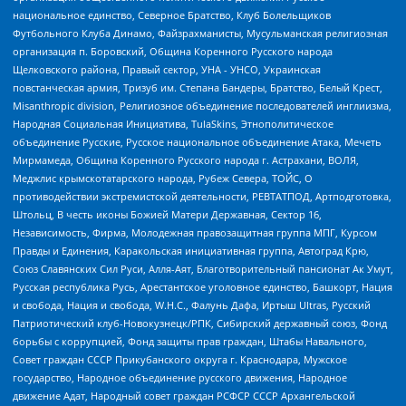
национальное единство, Северное Братство, Клуб Болельщиков
Футбольного Клуба Динамо, Файзрахманисты, Мусульманская религиозная
организация п. Боровский, Община Коренного Русского народа
Щелковского района, Правый сектор, УНА - УНСО, Украинская
повстанческая армия, Тризуб им. Степана Бандеры, Братство, Белый Крест,
Misanthropic division, Религиозное объединение последователей инглиизма,
Народная Социальная Инициатива, TulaSkins, Этнополитическое
объединение Русские, Русское национальное объединение Атака, Мечеть
Мирмамеда, Община Коренного Русского народа г. Астрахани, ВОЛЯ,
Меджлис крымскотатарского народа, Рубеж Севера, ТОЙС, О
противодействии экстремистской деятельности, РЕВТАТПОД, Артподготовка,
Штольц, В честь иконы Божией Матери Державная, Сектор 16,
Независимость, Фирма, Молодежная правозащитная группа МПГ, Курсом
Правды и Единения, Каракольская инициативная группа, Автоград Крю,
Союз Славянских Сил Руси, Алля-Аят, Благотворительный пансионат Ак Умут,
Русская республика Русь, Арестантское уголовное единство, Башкорт, Нация
и свобода, Нация и свобода, W.H.С., Фалунь Дафа, Иртыш Ultras, Русский
Патриотический клуб-Новокузнецк/РПК, Сибирский державный союз, Фонд
борьбы с коррупцией, Фонд защиты прав граждан, Штабы Навального,
Совет граждан СССР Прикубанского округа г. Краснодара, Мужское
государство, Народное объединение русского движения, Народное
движение Адат, Народный совет граждан РСФСР СССР Архангельской