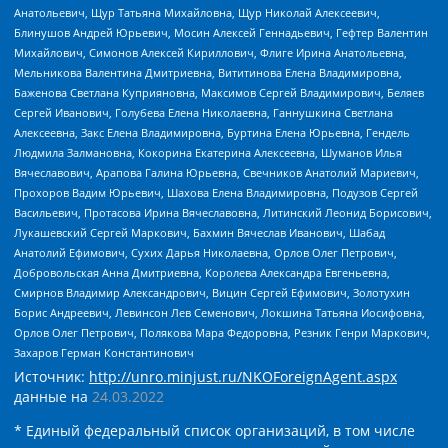
Анатольевич, Щур Татьяна Михайловна, Щур Николай Алексеевич,
Блинушов Андрей Юрьевич, Мосин Алексей Геннадьевич, Гефтер Валентин
Михайлович, Симонов Алексей Кириллович, Флиге Ирина Анатольевна,
Мельникова Валентина Дмитриевна, Вититинова Елена Владимировна,
Баженова Светлана Куприяновна, Максимов Сергей Владимирович, Беляев
Сергей Иванович, Голубева Елена Николаевна, Ганнушкина Светлана
Алексеевна, Закс Елена Владимировна, Буртина Елена Юрьевна, Гендель
Людмила Залмановна, Кокорина Екатерина Алексеевна, Шуманов Илья
Вячеславович, Арапова Галина Юрьевна, Свечников Анатолий Мариевич,
Прохоров Вадим Юрьевич, Шахова Елена Владимировна, Подузов Сергей
Васильевич, Протасова Ирина Вячеславовна, Литинский Леонид Борисович,
Лукашевский Сергей Маркович, Бахмин Вячеслав Иванович, Шабад
Анатолий Ефимович, Сухих Дарья Николаевна, Орлов Олег Петрович,
Добровольская Анна Дмитриевна, Королева Александра Евгеньевна,
Смирнов Владимир Александрович, Вицин Сергей Ефимович, Золотухин
Борис Андреевич, Левинсон Лев Семенович, Локшина Татьяна Иосифовна,
Орлов Олег Петрович, Полякова Мара Федоровна, Резник Генри Маркович,
Захаров Герман Константинович
Источник:
http://unro.minjust.ru/NKOForeignAgent.aspx
данные на
24.03.2022
* Единый федеральный список организаций, в том числе