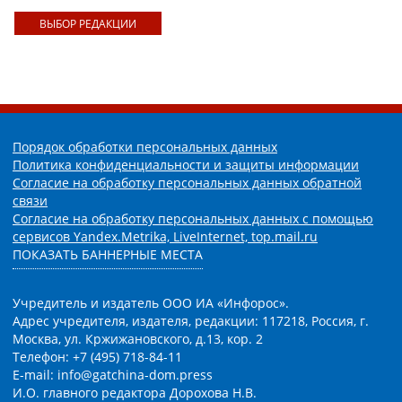
ВЫБОР РЕДАКЦИИ
Порядок обработки персональных данных
Политика конфиденциальности и защиты информации
Согласие на обработку персональных данных обратной
связи
Согласие на обработку персональных данных с помощью
сервисов Yandex.Metrika, LiveInternet, top.mail.ru
ПОКАЗАТЬ БАННЕРНЫЕ МЕСТА
Учредитель и издатель ООО ИА «Инфорос».
Адрес учредителя, издателя, редакции: 117218, Россия, г.
Москва, ул. Кржижановского, д.13, кор. 2
Телефон: +7 (495) 718-84-11
E-mail: info@gatchina-dom.press
И.О. главного редактора Дорохова Н.В.