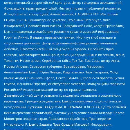
центр немецкой и европейской культуры, Центр гендерных исследований,
Фонд защиты прав граждан Штаб, Институт права и публичной политики,
Фонд борьбы с коррупцией, Альянс врачей, НАСИЛИЮ.НЕТ, Мы против
СПИДа, СВЕЧА, Гуманитарное действие, Открытый Петербург, Лига
Избирателей, Правовая инициатива, Гражданский Союз, Хасдей Ерушалаим,
Центр поддержки и содействия развитию средств массовой информации,
Горячая Линия, В защиту прав заключенных, Институт глобализации и
социальных движений, Центр социально-информационных инициатив
Действие, Благотворительный фонд охраны здоровья и защиты прав
граждан, Благотворительный фонд помощи осужденным и их семьям, Фонд
Тольятти, Новое время, Серебряная тайга, Так-Так-Так, Сова, центр Анна,
Проект Апрель, Самарская губерния, Эра здоровья, Мемориал,
Аналитический Центр Юрия Левады, Издательство Парк Гагарина, Фонд
имени Андрея Рылькова, Сфера, Центр СИБАЛЬТ, Уральская правозащитная
группа, Женщины Евразии, Институт прав человека, Фонд защиты гласности,
Российский исследовательский центр по правам человека,
Дальневосточный центр развития гражданских инициатив и социального
партнерства, Гражданское действие, Центр независимых социологических
исследований, Сутяжник, АКАДЕМИЯ ПО ПРАВАМ ЧЕЛОВЕКА, Центр развития
некоммерческих организаций, Частное учреждение в Калининграде Совета
Министров северных стран, Гражданское содействие, Трансперенси
Интернешнл-Р, Центр Защиты Прав Средств Массовой Информации,