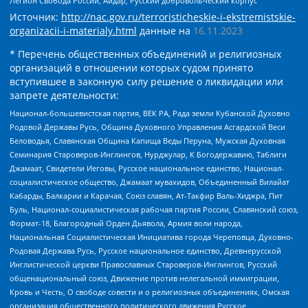
Легион Свобода России, Айдар, Русский добровольческий корпус
Источник:
http://nac.gov.ru/terroristicheskie-i-ekstremistskie-
organizacii-i-materialy.html
данные на
16.11.2023
* Перечень общественных объединений и религиозных
организаций в отношении которых судом принято
вступившее в законную силу решение о ликвидации или
запрете деятельности:
Национал-большевистская партия, ВЕК РА, Рада земли Кубанской Духовно
Родовой Державы Русь, Община Духовного Управления Асгардской Веси
Беловодья, Славянская Община Капища Веды Перуна, Мужская Духовная
Семинария Староверов-Инглингов, Нурджулар, К Богодержавию, Таблиги
Джамаат, Свидетели Иеговы, Русское национальное единство, Национал-
социалистическое общество, Джамаат мувахидов, Объединенный Вилайат
Кабарды, Балкарии и Карачая, Союз славян, Ат-Такфир Валь-Хиджра, Пит
Буль, Национал-социалистическая рабочая партия России, Славянский союз,
Формат-18, Благородный Орден Дьявола, Армия воли народа,
Национальная Социалистическая Инициатива города Череповца, Духовно-
Родовая Держава Русь, Русское национальное единство, Древнерусской
Инглистической церкви Православных Староверов-Инглингов, Русский
общенациональный союз, Движение против нелегальной иммиграции,
Кровь и Честь, О свободе совести и о религиозных объединениях, Омская
организация общественного политического движения Русское