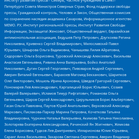
Институт развития прессы - Сибирь, Частное учреждение в Санкт-
Петербурге Совета Министров Северных Стран, Фонд поддержки свободы
прессы, Гражданский контроль, Человек и Закон, Общественная комиссия
по сохранению наследия академика Сахарова, Информационное агентство
МЕМО. РУ, Институт региональной прессы, Институт Развития Свободы
Информации, Экозащита!-Женсовет, Общественный вердикт, Евразийская
антимонопольная ассоциация, Бедушев Петр Петрович, Дзугкоева Регина
Николаевна, Кривенко Сергей Владимирович, Милославский Павел
Юрьевич, Шнырова Ольга Вадимовна, Чанышева Лилия Айратовна,
Сидорович Ольга Борисовна, Туровский Александр Алексеевич, Васильева
Анастасия Евгеньевна, Ривина Анна Валерьевна, Бойко Анатолий
Николаевич, Дугин Сергей Георгиевич, Пивоваров Андрей Сергеевич,
Аверин Виталий Евгеньевич, Барахоев Магомед Бекханович, Шарипков
Олег Викторович, Мошель Ирина Ароновна, Шведов Григорий Сергеевич,
Пономарев Лев Александрович, Каргалицкий Борис Юльевич, Созаев
Валерий Валерьевич, Исламов Тимур Рифгатович, Романова Ольга
Евгеньевна, Щаров Сергей Алексадрович, Цирульников Борис Альбертович,
Гасан Ольга Павловна, Паутов Юрий Анатольевич, Верховский Александр
Маркович, Пислакова-Паркер Марина Петровна, Кочеткова Татьяна
Владимировна, Чуркина Наталья Валерьевна, Акимова Татьяна Николаевна,
Золотарева Екатерина Александровна, Рачинский Ян Збигневич, Жемкова
Елена Борисовна, Гудков Лев Дмитриевич, Илларионова Юлия Юрьевна,
Саранг Анна Васильевна, Захарова Светлана Сергеевна, Аверин Владимир