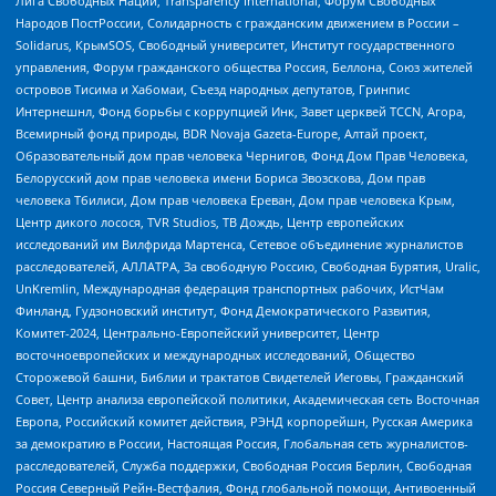
Лига Свободных Наций, Transparеncy International, Форум Свободных
Народов ПостРоссии, Солидарность с гражданским движением в России –
Solidarus, КрымSOS, Свободный университет, Институт государственного
управления, Форум гражданского общества Россия, Беллона, Союз жителей
островов Тисима и Хабомаи, Съезд народных депутатов, Гринпис
Интернешнл, Фонд борьбы с коррупцией Инк, Завет церквей TCCN, Агора,
Всемирный фонд природы, BDR Novaja Gazeta-Europe, Алтай проект,
Образовательный дом прав человека Чернигов, Фонд Дом Прав Человека,
Белорусский дом прав человека имени Бориса Звозскова, Дом прав
человека Тбилиси, Дом прав человека Ереван, Дом прав человека Крым,
Центр дикого лосося, TVR Studios, ТВ Дождь, Центр европейских
исследований им Вилфрида Мартенса, Сетевое объединение журналистов
расследователей, АЛЛАТРА, За свободную Россию, Свободная Бурятия, Uralic,
UnKremlin, Международная федерация транспортных рабочих, ИстЧам
Финланд, Гудзоновский институт, Фонд Демократического Развития,
Комитет-2024, Центрально-Европейский университет, Центр
восточноевропейских и международных исследований, Общество
Сторожевой башни, Библии и трактатов Свидетелей Иеговы, Гражданский
Совет, Центр анализа европейской политики, Академическая сеть Восточная
Европа, Российский комитет действия, РЭНД корпорейшн, Русская Америка
за демократию в России, Настоящая Россия, Глобальная сеть журналистов-
расследователей, Служба поддержки, Свободная Россия Берлин, Свободная
Россия Северный Рейн-Вестфалия, Фонд глобальной помощи, Антивоенный