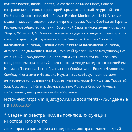
комитет России, Russie-Libertes, La Asocicion de Rusos Libres, Союз за
возвращение Северных территорий, Крымскотатарский Ресурсный Центр,
Глобальный союз IndustriALL, Russian Election Monitor, Article 19, Мнение
медиа, Федерация анархического черного креста, Радио Свободная Европа,
Германское общество изучения Восточной Европы, Фонд имени Фридриха
Эберта, XZ gGmbH, Мобильная академия поддержки гендерной демократии
и миротворчества, Форум имени Льва Копелева, American Councils for
International Education, Cultural Vistas, Institute of International Education,
Антивоенное движение Антальи, Открытый диалог, Школа международных
отношений и государственной политики им Питера Мунка, Российско-
канадский демократический альянс, Школа международных отношений им
Нормана Патерсона, Центр Гражданских Свобод, Фонд Бориса Немцова за
Свободу, Фонд имени Фридриха Науманна за свободу, Феминистское
антивоенное сопротивление, Комитет независимости Ингушетии, Прометей,
Stop Occupation of Karelia, Вернись живым, Фридом Хаус, СОТА медиа,
Либерально-демократическая Лига Украины
Источник:
https://minjust.gov.ru/ru/documents/7756/
данные
на
13.05.2024
* Сведения реестра НКО, выполняющих функции
иностранного агента:
Лилит, Правозащитная группа Гражданин.Армия.Право, Нижегородский