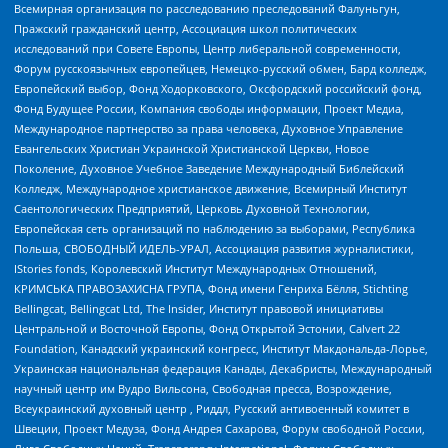
Всемирная организация по расследованию преследований Фалуньгун,
Пражский гражданский центр, Ассоциация школ политических
исследований при Совете Европы, Центр либеральной современности,
Форум русскоязычных европейцев, Немецко-русский обмен, Бард колледж,
Европейский выбор, Фонд Ходорковского, Оксфордский российский фонд,
Фонд Будущее России, Компания свободы информации, Проект Медиа,
Международное партнерство за права человека, Духовное Управление
Евангельских Христиан Украинской Христианской Церкви, Новое
Поколение, Духовное Учебное Заведение Международный Библейский
Колледж, Международное христианское движение, Всемирный Институт
Саентологических Предприятий, Церковь Духовной Технологии,
Европейская сеть организаций по наблюдению за выборами, Республика
Польша, СВОБОДНЫЙ ИДЕЛЬ-УРАЛ, Ассоциация развития журналистики,
IStories fonds, Королевский Институт Международных Отношений,
КРИМСЬКА ПРАВОЗАХИСНА ГРУПА, Фонд имени Генриха Бёлля, Stichting
Bellingcat, Bellingcat Ltd, The Insider, Институт правовой инициативы
Центральной и Восточной Европы, Фонд Открытой Эстонии, Calvert 22
Foundation, Канадский украинский конгресс, Институт Макдональда-Лорье,
Украинская национальная федерация Канады, Декабристы, Международный
научный центр им Вудро Вильсона, Свободная пресса, Возрождение,
Всеукраинский духовный центр , Риддл, Русский антивоенный комитет в
Швеции, Проект Медуза, Фонд Андрея Сахарова, Форум свободной России,