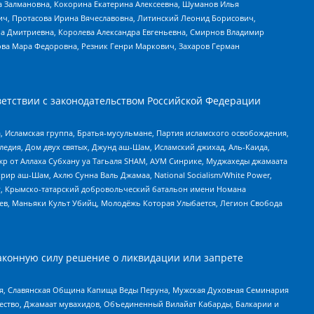
а Залмановна, Кокорина Екатерина Алексеевна, Шуманов Илья
ч, Протасова Ирина Вячеславовна, Литинский Леонид Борисович,
а Дмитриевна, Королева Александра Евгеньевна, Смирнов Владимир
ова Мара Федоровна, Резник Генри Маркович, Захаров Герман
етствии с законодательством Российской Федерации
 Исламская группа, Братья-мусульмане, Партия исламского освобождения,
едия, Дом двух святых, Джунд аш-Шам, Исламский джихад, Аль-Каида,
жр от Аллаха Субхану уа Тагьаля SHAM, АУМ Синрике, Муджахеды джамаата
рир аш-Шам, Ахлю Сунна Валь Джамаа, National Socialism/White Power,
рг, Крымско-татарский добровольческий батальон имени Номана
оев, Маньяки Культ Убийц, Молодёжь Которая Улыбается, Легион Свобода
аконную силу решение о ликвидации или запрете
ья, Славянская Община Капища Веды Перуна, Мужская Духовная Семинария
щество, Джамаат мувахидов, Объединенный Вилайат Кабарды, Балкарии и