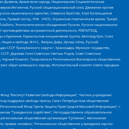
ден Дьявола, Армия воли народа, Национальная Социалистическая
роверов-Инглингов, Русский общенациональный союз, Движение против
усское национальное единство, Северное Братство, Клуб Болельщиков
а, Правый сектор, УНА - УНСО, Украинская повстанческая армия, Тризуб
 TulaSkins, Этнополитическое объединение Русские, Русское национальное
О противодействии экстремистской деятельности, РЕВТАТПОД,
ы и Единения, Каракольская инициативная группа, Автоград Крю, Союз
 Нация и свобода, W.H.С., Фалунь Дафа, Иртыш Ultras, Русский
ан СССР Прикубанского округа г. Краснодара, Мужское государство,
СССР, Держава Союз Советских Светлых Родов, Совет Советских
в, Черный Комитет, Татарстанское Региональное Всетатарское общественное
гресс ойрат-калмыцкого народа, Исполнительный комитет совета народных
евосточное общественное движение "Маяк", Санкт-Петербургская ЛГБТ-инициативная группа "Выход", Инициативная группа ЛГБТ+ "Реверс", Алексеев Андрей Викторович, Бекбулатова Таисия Львовна, Беляев Иван Михайлович, Владыкина Елена Сергеевна, Гельман Марат Александрович, Никульшина Вероника Юрьевна, Толоконникова Надежда Андреевна, Шендерович Виктор Анатольевич, Общество с ограниченной ответственностью "Данное сообщение", Общество с ограниченной ответственностью Издательский дом "Новая глава", Айнбиндер Александра Александровна, Московский комьюнити-центр для ЛГБТ+инициатив, Благотворительный фонд развития филантропии, Deutsche Welle (Германия, Kurt-Schumacher-Strasse 3, 53113 Bonn), Борзунова Мария Михайловна, Воробьев Виктор Викторович, Голубева Анна Львовна, Константинова Алла Михайловна, Малкова Ирина Владимировна, Мурадов Мурад Абдулгалимович, Осетинская Елизавета Николаевна, Понасенков Евгений Николаевич, Ганапольский Матвей Юрьевич, Киселев Евгений Алексеевич, Борухович Ирина Григорьевна, Дремин Иван Тимофеевич, Дубровский Дмитрий Викторович, Красноярская региональная общественная организация поддержки и развития альтернативных образовательных технологий и межкультурных коммуникаций "ИНТЕРРА", Маяковская Екатерина Алексеевна, Фейгин Марк Захарович, Филимонов Андрей Викторович, Дзугкоева Регина Николаевна, Доброхотов Роман Александрович, Дудь Юрий Александрович, Елкин Сергей Владимирович, Кругликов Кирилл Игоревич, Сабунаева Мария Леонидовна, Семенов Алексей Владимирович, Шаинян Карен Багратович, Шульман Екатерина Михайловна, Асафьев Артур Валерьевич, Вахштайн Виктор Семенович, Венедиктов Алексей Алексеевич, Лушникова Екатерина Евгеньевна, Волков Леонид Михайлович, Невзоров Александр Глебович, Пархоменко Сергей Борисович, Сироткин Ярослав Николаевич, Кара-Мурза Владимир Владимирович, Баранова Наталья Владимировна, Гозман Леонид Яковлевич, Кагарлицкий Борис Юльевич, Климарев Михаил Валерьевич, Милов Владимир Станиславович, Автономная некоммерческая организация Краснодарский центр современного искусства "Типография", Моргенштерн Алишер Тагирович, Соболь Любовь Эдуардовна, Общество с ограниченной ответственностью "ЛИЗА НОРМ", Каспаров Гарри Кимович, Ходорковский Михаил Борисович, Общество с ограниченной ответственностью "Апрельские тезисы", Данилович Ирина Брониславовна, Кашин Олег Владимирович, Петров Николай Владимирович, Пивоваров Алексей Владимирович, Соколов Михаил Владимирович, Цветкова Юлия Владимировна, Чичваркин Евгений Александрович, Комитет против пыток/Команда против пыток, Общество с ограниченной ответственностью "Первый научный", Общество с ограниченной ответственностью "Вертолет и ко", Белоцерковская Вероника Борисовна, Кац Максим Евгеньевич, Лазарева Татьяна Юрьевна, Шаведдинов Руслан Табризович, Яшин Илья Валерьевич, Общество с ограниченной ответственностью "Иноагент ААВ", Алешковский Дмитрий Петрович, Альбац Евгения Марковна, Быков Дмитрий Львович, Галямина Юлия Евгеньевна, Лойко Сергей Леонидович, Мартынов Кирилл Константинович, Медведев Сергей Александрович, Крашенинников Федор Геннадиевич, Гордеева Катерина Вл