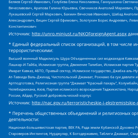
Беляев Сергей Иванович, Голубева Елена Николаевна, Ганнушкина Светлана
Вячеславович, Арапова Галина Юрьевна, Свечников Анатолий Мариевич, П
Лукашевский Сергей Маркович, Бахмин Вячеслав Иванович, Шабад Анатоли
Александрович, Вицин Сергей Ефимович, Золотухин Борис Андреевич, Леви
Константинович
Источник:
http://unro.minjust.ru/NKOForeignAgent.aspx
данн
* Единый федеральный список организаций, в том числе и
террористическими:
Высший военный Маджлисуль Шура Объединенных сил моджахедов Кавказа, Ко
Лашкар-И-Тайба, Исламская группа, Движение Талибан, Исламская партия Т
Имарат Кавказ, АБТО, Правый сектор, Исламское государство, Джабха аль-
Ат-Тавхида Валь-Джихад, Чистопольский Джамаат, Рохнамо ба суи давлати и
Артподготовка, Религиозная группа “Джамаат “Красный пахарь”, Колумбайн
Челебиджихана, Азов, Партия исламского возрождения Таджикистана, Народ
России, Айдар, Русский добровольческий корпус
Источник:
http://nac.gov.ru/terroristicheskie-i-ekstremistskie-
* Перечень общественных объединений и религиозных орг
деятельности:
Национал-большевистская партия, ВЕК РА, Рада земли Кубанской Духовно
Староверов-Инглингов, Нурджулар, К Богодержавию, Таблиги Джамаат, Сви