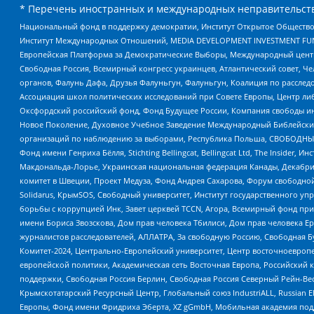
* Перечень иностранных и международных неправительств
Национальный фонд в поддержку демократии, Институт Открытое Общество
Институт Международных Отношений, MEDIA DEVELOPMENT INVESTMENT FUND,
Европейская Платформа за Демократические Выборы, Международный цент
Свободная Россия, Всемирный конгресс украинцев, Атлантический совет, Ч
органов, Фалунь Дафа, Друзья Фалуньгун, Фалуньгун, Коалиция по рассле
Ассоциация школ политических исследований при Совете Европы, Центр ли
Оксфордский российский фонд, Фонд Будущее России, Компания свободы ин
Новое Поколение, Духовное Учебное Заведение Международный Библейский
организаций по наблюдению за выборами, Республика Польша, СВОБОДНЫЙ
Фонд имени Генриха Бёлля, Stichting Bellingcat, Bellingcat Ltd, The Inside
Макдональда-Лорье, Украинская национальная федерация Канады, Декабрис
комитет в Швеции, Проект Медуза, Фонд Андрея Сахарова, Форум свободной 
Solidarus, КрымSOS, Свободный университет, Институт государственного у
борьбы с коррупцией Инк, Завет церквей TCCN, Агора, Всемирный фонд при
имени Бориса Звозскова, Дом прав человека Тбилиси, Дом прав человека Ер
журналистов расследователей, АЛЛАТРА, За свободную Россию, Свободная Б
Комитет-2024, Центрально-Европейский университет, Центр восточноевроп
европейской политики, Академическая сеть Восточная Европа, Российский к
поддержки, Свободная Россия Берлин, Свободная Россия Северный Рейн-Вест
Крымскотатарский Ресурсный Центр, Глобальный союз IndustriALL, Russian E
Европы, Фонд имени Фридриха Эберта, XZ gGmbH, Мобильная академия поддержк