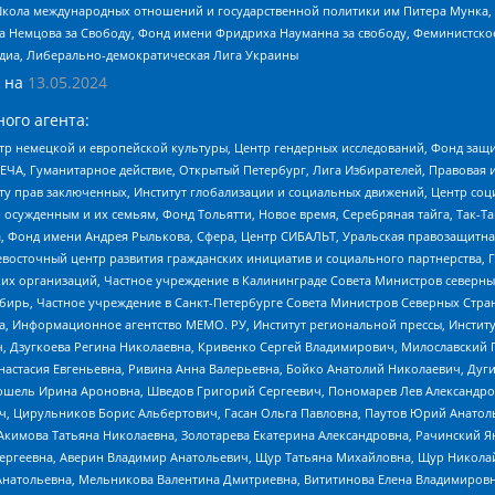
г, Школа международных отношений и государственной политики им Питера Мунка
 Немцова за Свободу, Фонд имени Фридриха Науманна за свободу, Феминистско
медиа, Либерально-демократическая Лига Украины
 на
13.05.2024
ого агента:
р немецкой и европейской культуры, Центр гендерных исследований, Фонд защи
ЧА, Гуманитарное действие, Открытый Петербург, Лига Избирателей, Правовая 
иту прав заключенных, Институт глобализации и социальных движений, Центр 
ужденным и их семьям, Фонд Тольятти, Новое время, Серебряная тайга, Так-Так-
, Фонд имени Андрея Рылькова, Сфера, Центр СИБАЛЬТ, Уральская правозащитна
невосточный центр развития гражданских инициатив и социального партнерства, 
 организаций, Частное учреждение в Калининграде Совета Министров северных 
бирь, Частное учреждение в Санкт-Петербурге Совета Министров Северных Стра
а, Информационное агентство МЕМО. РУ, Институт региональной прессы, Инсти
ч, Дзугкоева Регина Николаевна, Кривенко Сергей Владимирович, Милославски
настасия Евгеньевна, Ривина Анна Валерьевна, Бойко Анатолий Николаевич, Дуг
ошель Ирина Ароновна, Шведов Григорий Сергеевич, Пономарев Лев Александро
ч, Цирульников Борис Альбертович, Гасан Ольга Павловна, Паутов Юрий Анато
Акимова Татьяна Николаевна, Золотарева Екатерина Александровна, Рачинский Я
Сергеевна, Аверин Владимир Анатольевич, Щур Татьяна Михайловна, Щур Никола
Анатольевна, Мельникова Валентина Дмитриевна, Вититинова Елена Владимировн