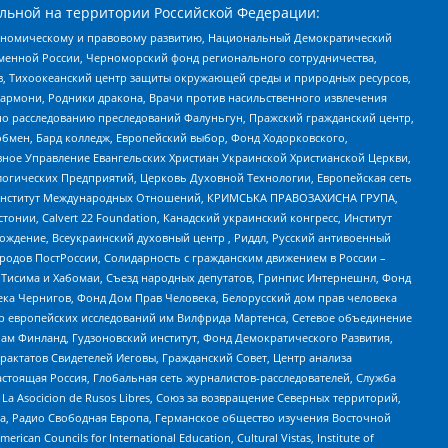
льной на территории Российской Федерации:
кономическому и правовому развитию, Национальный Демократический
менной России, Черноморский фонд регионального сотрудничества,
, Тихоокеанский центр защиты окружающей среды и природных ресурсов,
 Хармони, Родники дракона, Врачи против насильственного извлечения
по расследованию преследований Фалуньгун, Пражский гражданский центр,
бмен, Бард колледж, Европейский выбор, Фонд Ходорковского,
ное Управление Евангельских Христиан Украинской Христианской Церкви,
огических Предприятий, Церковь Духовной Технологии, Европейская сеть
ий Институт Международных Отношений, КРИМСЬКА ПРАВОЗАХИСНА ГРУПА,
стонии, Calvert 22 Foundation, Канадский украинский конгресс, Институт
ждение, Всеукраинский духовный центр , Риддл, Русский антивоенный
ародов ПостРоссии, Солидарность с гражданским движением в России –
в Тисима и Хабомаи, Съезд народных депутатов, Гринпис Интернешнл, Фонд
ека Чернигов, Фонд Дом Прав Человека, Белорусский дом прав человека
нтр европейских исследований им Вилфрида Мартенса, Сетевое объединение
Чам Финланд, Гудзоновский институт, Фонд Демократического Развития,
актатов Свидетелей Иеговы, Гражданский Совет, Центр анализа
астоящая Россия, Глобальная сеть журналистов-расследователей, Служба
a Asocicion de Rusos Libres, Союз за возвращение Северных территорий,
еста, Радио Свободная Европа, Германское общество изучения Восточной
ouncils for International Education, Cultural Vistas, Institute of