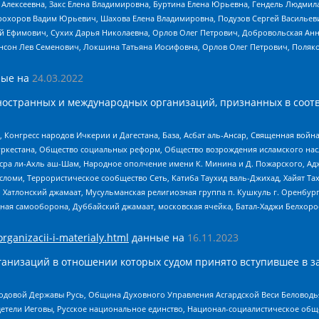
 Алексеевна, Закс Елена Владимировна, Буртина Елена Юрьевна, Гендель Людмил
рохоров Вадим Юрьевич, Шахова Елена Владимировна, Подузов Сергей Васильеви
й Ефимович, Сухих Дарья Николаевна, Орлов Олег Петрович, Добровольская Анн
нсон Лев Семенович, Локшина Татьяна Иосифовна, Орлов Олег Петрович, Поляк
ые на
24.03.2022
ностранных и международных организаций, признанных в соотв
нгресс народов Ичкерии и Дагестана, База, Асбат аль-Ансар, Священная война,
уркестана, Общество социальных реформ, Общество возрождения исламского насл
Нусра ли-Ахль аш-Шам, Народное ополчение имени К. Минина и Д. Пожарского, Ад
сломи, Террористическое сообщество Сеть, Катиба Таухид валь-Джихад, Хайят Тах
, Хатлонский джамаат, Мусульманская религиозная группа п. Кушкуль г. Оренбу
ная самооборона, Дуббайский джамаат, московская ячейка, Батал-Хаджи Белхор
organizacii-i-materialy.html
данные на
16.11.2023
анизаций в отношении которых судом принято вступившее в з
 Родовой Державы Русь, Община Духовного Управления Асгардской Веси Беловод
детели Иеговы, Русское национальное единство, Национал-социалистическое об