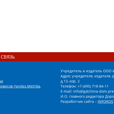
 СВЯЗЬ
Учредитель и издатель ООО 
Адрес учредителя, издателя, р
зи
д.13, кор. 2
рвисов Yandex.Metrika,
Телефон: +7 (495) 718-84-11
E-mail: info@gatchina-dom.pre
И.О. главного редактора Доро
Разработчик сайта –
INFOROS