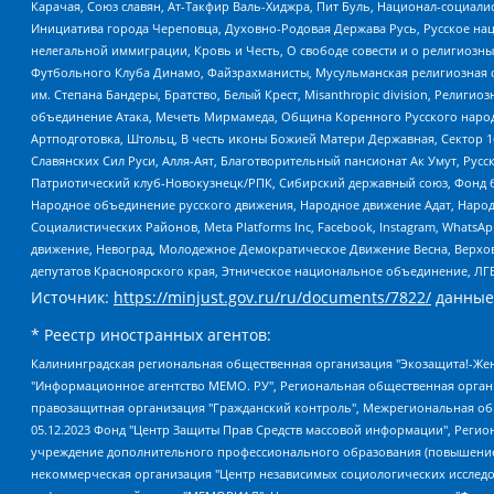
Карачая, Союз славян, Ат-Такфир Валь-Хиджра, Пит Буль, Национал-социал
Инициатива города Череповца, Духовно-Родовая Держава Русь, Русское н
нелегальной иммиграции, Кровь и Честь, О свободе совести и о религиоз
Футбольного Клуба Динамо, Файзрахманисты, Мусульманская религиозная о
им. Степана Бандеры, Братство, Белый Крест, Misanthropic division, Рели
объединение Атака, Мечеть Мирмамеда, Община Коренного Русского народа
Артподготовка, Штольц, В честь иконы Божией Матери Державная, Сектор 1
Славянских Сил Руси, Алля-Аят, Благотворительный пансионат Ак Умут, Русск
Патриотический клуб-Новокузнецк/РПК, Сибирский державный союз, Фонд б
Народное объединение русского движения, Народное движение Адат, Народ
Социалистических Районов, Meta Platforms Inc, Facebook, Instagram, Wha
движение, Невоград, Молодежное Демократическое Движение Весна, Верхов
депутатов Красноярского края, Этническое национальное объединение, ЛГ
Источник:
https://minjust.gov.ru/ru/documents/7822/
данные
* Реестр иностранных агентов:
Калининградская региональная общественная организация "Экозащита!-Женсовет", Фонд содействия защите прав и свобод граждан "Общественный вердикт", Фонд "Институт Развития Свободы Информации", Частное учреждение "Информационное агентство МЕМО. РУ", Региональная общественная организация "Общественная комиссия по сохранению наследия академика Сахарова", Фонд поддержки свободы прессы, Санкт-Петербургская общественная правозащитная организация "Гражданский контроль", Межрегиональная общественная организация "Информационно-просветительский центр "Мемориал", Региональный Фонд "Центр Защиты Прав Средств Массовой Информации", с 05.12.2023 Фонд "Центр Защиты Прав Средств массовой информации", Региональная общественная благотворительная организация помощи беженцам и мигрантам "Гражданское содействие", Негосударственное образовательное учреждение дополнительного профессионального образования (повышение квалификации) специалистов "АКАДЕМИЯ ПО ПРАВАМ ЧЕЛОВЕКА", Свердловская региональная общественная организация "Сутяжник", Автономная некоммерческая организация "Центр независимых социологических исследований", Союз общественных объединений "Российский исследовательский центр по правам человека", Региональное общественное учреждение научно-информационный центр "МЕМОРИАЛ", Некоммерческая организация "Фонд защиты гласности", Автономная некоммерческая организация "Институт прав человека", Городская общественная организация "Екатеринбургское общество "МЕМОРИАЛ", Городская общественная организация "Рязанское историко-просветительское и правозащитное общество "Мемориал" (Рязанский Мемориал), Челябинский региональный орган общественной самодеятельности – женское общественное объединение "Женщины Евразии", Челябинский региональный орган общественной самодеятельности "Уральская правозащитная группа", Фонд содействия защите здоровья и социальной справедливости имени Андрея Рылькова, Автономная Некоммерческая Организация "Аналитический Центр Юрия Левады", Автономная некоммерческая организация социальной поддержки населения "Проект Апрель", Региональная общественная организация помощи женщинам и детям, находящимся в кризисной ситуации "Информационно-методический центр "Анна", Фонд содействия развитию массовых коммуникаций и правовому просвещению "Так-так-Так", Фонд содействия устойчивому развитию "Серебряная тайга", Свердловский региональный общественный фонд социальных проектов "Новое время", "Idel.Реалии", Кавказ.Реалии, Крым.Реалии, Телеканал Настоящее Время, Татаро-башкирская служба Радио Свобода (Azatliq Radiosi), Радио Свободная Европа/Радио Свобода (PCE/PC), "Сибирь.Реалии", "Фактограф", Благотворительный фонд помощи осужденным и их семьям, Автономная некоммерческая организация "Институт глобализации и социальных движений", Фонд "В защиту прав заключенных", Частное учреждение "Центр поддержки и содействия развитию средств массовой информации", Пензенский региональный общественный благотворительный фонд "Гражданский союз", "Север.Реалии", Некоммерческая организация Фонд "Правовая инициатива", Общество с ограниченной ответственностью "Радио Свободная Европа/Радио Свобода", Чешское информационное агентство "MEDIUM-ORIENT", Красноярская региональная общественная организация "Мы против СПИДа", Камалягин Денис Николаевич, Маркелов Сергей Евгеньевич, Пономарев Лев Александрович, Савицкая Людмила Алексеевна, Автоно