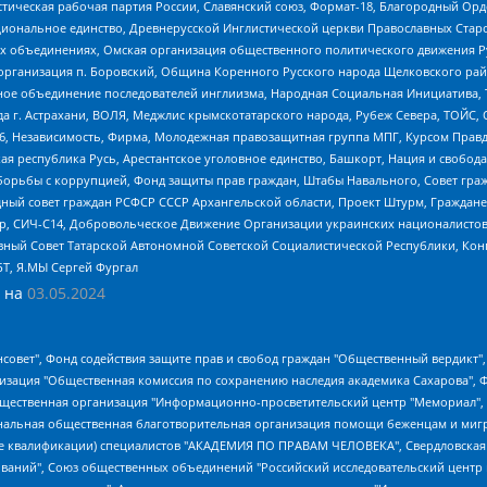
истическая рабочая партия России, Славянский союз, Формат-18, Благородный Ор
ациональное единство, Древнерусской Инглистической церкви Православных Ста
ных объединениях, Омская организация общественного политического движения Р
рганизация п. Боровский, Община Коренного Русского народа Щелковского район
гиозное объединение последователей инглиизма, Народная Социальная Инициатива,
 г. Астрахани, ВОЛЯ, Меджлис крымскотатарского народа, Рубеж Севера, ТОЙС, 
6, Независимость, Фирма, Молодежная правозащитная группа МПГ, Курсом Правд
ая республика Русь, Арестантское уголовное единство, Башкорт, Нация и свобода,
орьбы с коррупцией, Фонд защиты прав граждан, Штабы Навального, Совет гражд
ный совет граждан РСФСР СССР Архангельской области, Проект Штурм, Граждане 
tsApp, СИЧ-С14, Добровольческое Движение Организации украинских националисто
ный Совет Татарской Автономной Советской Социалистической Республики, Кон
БТ, Я.МЫ Сергей Фургал
 на
03.05.2024
мная некоммерческая организация "Центр по работе с проблемой насилия "НАСИЛИЮ.НЕТ", Межрегиональный профессиональный союз работников здравоохранения "Альянс врачей", Юридическое лицо, зарегистрированное в Латвийской Республике, SIA "Medusa Project" (регистрационный номер 40103797863, дата регистрации 10.06.2014), Некоммерческая организация "Фонд по борьбе с коррупцией", Автономная некоммерческая организация "Институт права и публичной политики", Баданин Роман Сергеевич, Гликин Максим Александрович, Железнова Мария Михайловна, Лукьянова Юлия Сергеевна, Маетная Елизавета Витальевна, Маняхин Петр Борисович, Чуракова Ольга Владимировна, Ярош Юлия Петровна, Юридическое лицо "The Insider SIA", зарегистрированное в Риге, Латвийская Республика (дата регистрации 26.06.2015), являющееся администратором доменного имени интернет-издания "The Insider SIA", https://theins.ru, Постернак Алексей Евгеньевич, Рубин Михаил Аркадьевич, Анин Роман Александрович, Юридическое лицо Istories fonds, зарегистрированное в Латвийской Республике (регистрационный номер 50008295751, дата регистрации 24.02.2020), Великовский Дмитрий Александрович, Долинина Ирина Николаевна, Мароховская Алеся Алексеевна, Шлейнов Роман Юрьевич, Шмагун Олеся Валентиновна, Общество с ограниченной ответственностью "Альтаир 2021", Общество с ограниченной ответственностью "Вега 2021", Общество с ограниченной ответственностью "Главный редактор 2021", Общество с ограниченной ответственностью "Ромашки монолит", Важенков Артем Валерьевич, Ивановская областная общественная организация "Центр гендерных исследований", Гурман Юрий Альбертович, Медиапроект "ОВД-Инфо", Егоров Владимир Владимирович, Жилинский Владимир Александрович, Общество с ограниченной ответственностью "ЗП", Иванова София Юрьевна, Карезина Инна Павловна, Кильтау Екатерина Викторовна, Петров Алексей Викторович, Пискунов Сергей Евгеньевич, Смирнов Сергей Сергеевич, Тихонов Михаил Сергеевич, Общество с ограниченной ответственностью "ЖУРНАЛИСТ-ИНОСТРАННЫЙ АГЕНТ", Арапова Галина Юрьевна, Вольтская Татьяна Анатольевна, Американская компания "Mason G.E.S. Anonymous Foundation" (США), являющаяся владельцем интернет-издания https://mnews.world/, Компания "Stichting Bellingcat", зарегистрированная в Нидерландах (дата регистрации 11.07.2018), Захаров Андрей Вячеславович, Клепиковская Екатерина Дмитриевна, Общество с ограниченной ответственностью "МЕМО", Перл Роман Александрович, Симонов Евгений Алексеевич, Соловьева Елена Анатольевна, Сотников Даниил Владимирович, Сурначева Елизавета Дмитриевна, Автономная некоммерческая организация по защите прав человека и информированию населения "Якутия – Наше Мнение", Общество с ограниченной ответственностью "Москоу диджитал медиа", с 26.01.2023 Общество с ограниченной ответственностью "Чайка Белые сады", Ветошкина Валерия Валерьевна, Заговора Максим Александрович, Межрегиональное общественное движение "Российская ЛГБТ - сеть", Оленичев Максим Владимирович, Павлов Иван Юрьевич, Скворцова Елена Сергеевна, Общество с ограниченной ответственностью "Как бы инагент", Кочетков Игорь Викторович, Общество с ограниченной ответственностью "Честные выборы", Еланчик Олег Александрович, Общество с ограниченной ответственностью "Нобелевский призыв", Гималова Регина Эмилевна, Григорьев Андрей Валерьевич, Григорьева Алина Александровна, Ассоциация по содействию защите прав призывников, альтернативнослужащих и военнослужащих "Правозащитная группа "Гражданин.Армия.Право", Хисамова Регина Фаритовна, Автономная некоммерческая организация по реализации социально-правовых программ "Лилит", Дальн