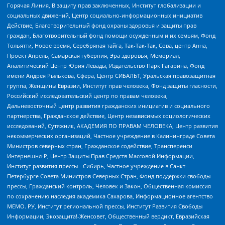
Горячая Линия, В защиту прав заключенных, Институт глобализации и
социальных движений, Центр социально-информационных инициатив
Действие, Благотворительный фонд охраны здоровья и защиты прав
граждан, Благотворительный фонд помощи осужденным и их семьям, Фонд
Тольятти, Новое время, Серебряная тайга, Так-Так-Так, Сова, центр Анна,
Проект Апрель, Самарская губерния, Эра здоровья, Мемориал,
Аналитический Центр Юрия Левады, Издательство Парк Гагарина, Фонд
имени Андрея Рылькова, Сфера, Центр СИБАЛЬТ, Уральская правозащитная
группа, Женщины Евразии, Институт прав человека, Фонд защиты гласности,
Российский исследовательский центр по правам человека,
Дальневосточный центр развития гражданских инициатив и социального
партнерства, Гражданское действие, Центр независимых социологических
исследований, Сутяжник, АКАДЕМИЯ ПО ПРАВАМ ЧЕЛОВЕКА, Центр развития
некоммерческих организаций, Частное учреждение в Калининграде Совета
Министров северных стран, Гражданское содействие, Трансперенси
Интернешнл-Р, Центр Защиты Прав Средств Массовой Информации,
Институт развития прессы - Сибирь, Частное учреждение в Санкт-
Петербурге Совета Министров Северных Стран, Фонд поддержки свободы
прессы, Гражданский контроль, Человек и Закон, Общественная комиссия
по сохранению наследия академика Сахарова, Информационное агентство
МЕМО. РУ, Институт региональной прессы, Институт Развития Свободы
Информации, Экозащита!-Женсовет, Общественный вердикт, Евразийская