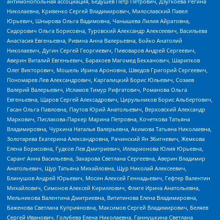
антимонопольная ассоциация, Бедушев Петр Петрович, Дзугкоева Регина
Николаевна, Кривенко Сергей Владимирович, Милославский Павел
Юрьевич, Шнырова Ольга Вадимовна, Чанышева Лилия Айратовна,
Сидорович Ольга Борисовна, Туровский Александр Алексеевич, Васильева
Анастасия Евгеньевна, Ривина Анна Валерьевна, Бойко Анатолий
Николаевич, Дугин Сергей Георгиевич, Пивоваров Андрей Сергеевич,
Аверин Виталий Евгеньевич, Барахоев Магомед Бекханович, Шарипков
Олег Викторович, Мошель Ирина Ароновна, Шведов Григорий Сергеевич,
Пономарев Лев Александрович, Каргалицкий Борис Юльевич, Созаев
Валерий Валерьевич, Исламов Тимур Рифгатович, Романова Ольга
Евгеньевна, Щаров Сергей Алексадрович, Цирульников Борис Альбертович,
Гасан Ольга Павловна, Паутов Юрий Анатольевич, Верховский Александр
Маркович, Пислакова-Паркер Марина Петровна, Кочеткова Татьяна
Владимировна, Чуркина Наталья Валерьевна, Акимова Татьяна Николаевна,
Золотарева Екатерина Александровна, Рачинский Ян Збигневич, Жемкова
Елена Борисовна, Гудков Лев Дмитриевич, Илларионова Юлия Юрьевна,
Саранг Анна Васильевна, Захарова Светлана Сергеевна, Аверин Владимир
Анатольевич, Щур Татьяна Михайловна, Щур Николай Алексеевич,
Блинушов Андрей Юрьевич, Мосин Алексей Геннадьевич, Гефтер Валентин
Михайлович, Симонов Алексей Кириллович, Флиге Ирина Анатольевна,
Мельникова Валентина Дмитриевна, Вититинова Елена Владимировна,
Баженова Светлана Куприяновна, Максимов Сергей Владимирович, Беляев
Сергей Иванович, Голубева Елена Николаевна, Ганнушкина Светлана