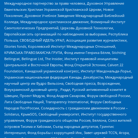
Международное партнерство за права человека, Духовное Управление
Евангельских Христиан Украинской Христианской Церкви, Новое
Поколение, Духовное Учебное Заведение Международный Библейский
Колледж, Международное христианское движение, Всемирный Институт
Саентологических Предприятий, Церковь Духовной Технологии,
Европейская сеть организаций по наблюдению за выборами, Республика
Польша, СВОБОДНЫЙ ИДЕЛЬ-УРАЛ, Ассоциация развития журналистики,
IStories fonds, Королевский Институт Международных Отношений,
КРИМСЬКА ПРАВОЗАХИСНА ГРУПА, Фонд имени Генриха Бёлля, Stichting
Bellingcat, Bellingcat Ltd, The Insider, Институт правовой инициативы
Центральной и Восточной Европы, Фонд Открытой Эстонии, Calvert 22
Foundation, Канадский украинский конгресс, Институт Макдональда-Лорье,
Украинская национальная федерация Канады, Декабристы, Международный
научный центр им Вудро Вильсона, Свободная пресса, Возрождение,
Всеукраинский духовный центр , Риддл, Русский антивоенный комитет в
Швеции, Проект Медуза, Фонд Андрея Сахарова, Форум свободной России,
Лига Свободных Наций, Transparеncy International, Форум Свободных
Народов ПостРоссии, Солидарность с гражданским движением в России –
Solidarus, КрымSOS, Свободный университет, Институт государственного
управления, Форум гражданского общества Россия, Беллона, Союз жителей
островов Тисима и Хабомаи, Съезд народных депутатов, Гринпис
Интернешнл, Фонд борьбы с коррупцией Инк, Завет церквей TCCN, Агора,