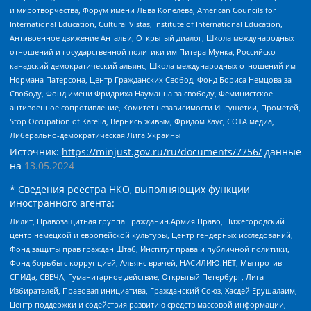
и миротворчества, Форум имени Льва Копелева, American Councils for
International Education, Cultural Vistas, Institute of International Education,
Антивоенное движение Антальи, Открытый диалог, Школа международных
отношений и государственной политики им Питера Мунка, Российско-
канадский демократический альянс, Школа международных отношений им
Нормана Патерсона, Центр Гражданских Свобод, Фонд Бориса Немцова за
Свободу, Фонд имени Фридриха Науманна за свободу, Феминистское
антивоенное сопротивление, Комитет независимости Ингушетии, Прометей,
Stop Occupation of Karelia, Вернись живым, Фридом Хаус, СОТА медиа,
Либерально-демократическая Лига Украины
Источник:
https://minjust.gov.ru/ru/documents/7756/
данные
на
13.05.2024
* Сведения реестра НКО, выполняющих функции
иностранного агента:
Лилит, Правозащитная группа Гражданин.Армия.Право, Нижегородский
центр немецкой и европейской культуры, Центр гендерных исследований,
Фонд защиты прав граждан Штаб, Институт права и публичной политики,
Фонд борьбы с коррупцией, Альянс врачей, НАСИЛИЮ.НЕТ, Мы против
СПИДа, СВЕЧА, Гуманитарное действие, Открытый Петербург, Лига
Избирателей, Правовая инициатива, Гражданский Союз, Хасдей Ерушалаим,
Центр поддержки и содействия развитию средств массовой информации,