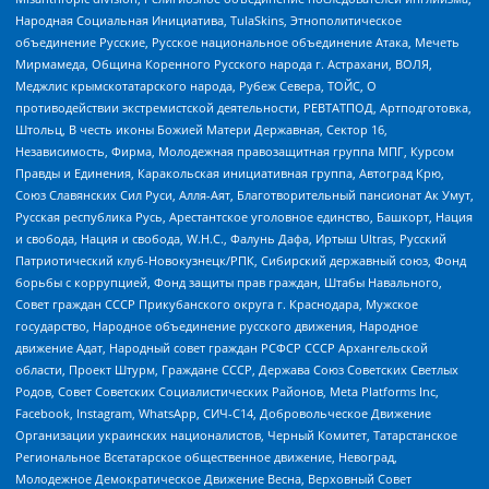
Народная Социальная Инициатива, TulaSkins, Этнополитическое
объединение Русские, Русское национальное объединение Атака, Мечеть
Мирмамеда, Община Коренного Русского народа г. Астрахани, ВОЛЯ,
Меджлис крымскотатарского народа, Рубеж Севера, ТОЙС, О
противодействии экстремистской деятельности, РЕВТАТПОД, Артподготовка,
Штольц, В честь иконы Божией Матери Державная, Сектор 16,
Независимость, Фирма, Молодежная правозащитная группа МПГ, Курсом
Правды и Единения, Каракольская инициативная группа, Автоград Крю,
Союз Славянских Сил Руси, Алля-Аят, Благотворительный пансионат Ак Умут,
Русская республика Русь, Арестантское уголовное единство, Башкорт, Нация
и свобода, Нация и свобода, W.H.С., Фалунь Дафа, Иртыш Ultras, Русский
Патриотический клуб-Новокузнецк/РПК, Сибирский державный союз, Фонд
борьбы с коррупцией, Фонд защиты прав граждан, Штабы Навального,
Совет граждан СССР Прикубанского округа г. Краснодара, Мужское
государство, Народное объединение русского движения, Народное
движение Адат, Народный совет граждан РСФСР СССР Архангельской
области, Проект Штурм, Граждане СССР, Держава Союз Советских Светлых
Родов, Совет Советских Социалистических Районов, Meta Platforms Inc,
Facebook, Instagram, WhatsApp, СИЧ-С14, Добровольческое Движение
Организации украинских националистов, Черный Комитет, Татарстанское
Региональное Всетатарское общественное движение, Невоград,
Молодежное Демократическое Движение Весна, Верховный Совет