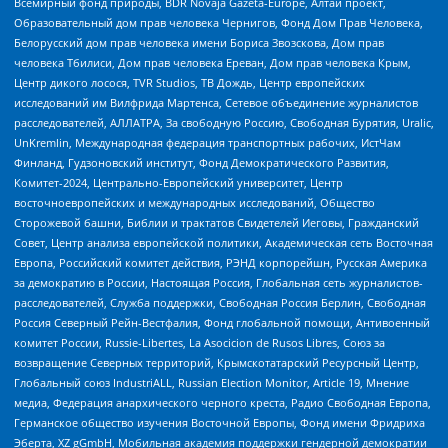
Всемирный фонд природы, BDR Novaja Gazeta-Europe, Алтай проект,
Образовательный дом прав человека Чернигов, Фонд Дом Прав Человека,
Белорусский дом прав человека имени Бориса Звозскова, Дом прав
человека Тбилиси, Дом прав человека Ереван, Дом прав человека Крым,
Центр дикого лосося, TVR Studios, ТВ Дождь, Центр европейских
исследований им Вилфрида Мартенса, Сетевое объединение журналистов
расследователей, АЛЛАТРА, За свободную Россию, Свободная Бурятия, Uralic,
UnKremlin, Международная федерация транспортных рабочих, ИстЧам
Финланд, Гудзоновский институт, Фонд Демократического Развития,
Комитет-2024, Центрально-Европейский университет, Центр
восточноевропейских и международных исследований, Общество
Сторожевой башни, Библии и трактатов Свидетелей Иеговы, Гражданский
Совет, Центр анализа европейской политики, Академическая сеть Восточная
Европа, Российский комитет действия, РЭНД корпорейшн, Русская Америка
за демократию в России, Настоящая Россия, Глобальная сеть журналистов-
расследователей, Служба поддержки, Свободная Россия Берлин, Свободная
Россия Северный Рейн-Вестфалия, Фонд глобальной помощи, Антивоенный
комитет России, Russie-Libertes, La Asocicion de Rusos Libres, Союз за
возвращение Северных территорий, Крымскотатарский Ресурсный Центр,
Глобальный союз IndustriALL, Russian Election Monitor, Article 19, Мнение
медиа, Федерация анархического черного креста, Радио Свободная Европа,
Германское общество изучения Восточной Европы, Фонд имени Фридриха
Эберта, XZ gGmbH, Мобильная академия поддержки гендерной демократии