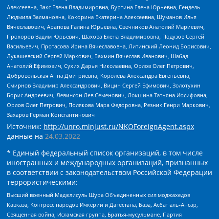
Алексеевна, Закс Елена Владимировна, Буртина Елена Юрьевна, Гендель
Людмила Залмановна, Кокорина Екатерина Алексеевна, Шуманов Илья
Вячеславович, Арапова Галина Юрьевна, Свечников Анатолий Мариевич,
Прохоров Вадим Юрьевич, Шахова Елена Владимировна, Подузов Сергей
Васильевич, Протасова Ирина Вячеславовна, Литинский Леонид Борисович,
Лукашевский Сергей Маркович, Бахмин Вячеслав Иванович, Шабад
Анатолий Ефимович, Сухих Дарья Николаевна, Орлов Олег Петрович,
Добровольская Анна Дмитриевна, Королева Александра Евгеньевна,
Смирнов Владимир Александрович, Вицин Сергей Ефимович, Золотухин
Борис Андреевич, Левинсон Лев Семенович, Локшина Татьяна Иосифовна,
Орлов Олег Петрович, Полякова Мара Федоровна, Резник Генри Маркович,
Захаров Герман Константинович
Источник:
http://unro.minjust.ru/NKOForeignAgent.aspx
данные на
24.03.2022
* Единый федеральный список организаций, в том числе
иностранных и международных организаций, признанных
в соответствии с законодательством Российской Федерации
террористическими:
Высший военный Маджлисуль Шура Объединенных сил моджахедов
Кавказа, Конгресс народов Ичкерии и Дагестана, База, Асбат аль-Ансар,
Священная война, Исламская группа, Братья-мусульмане, Партия