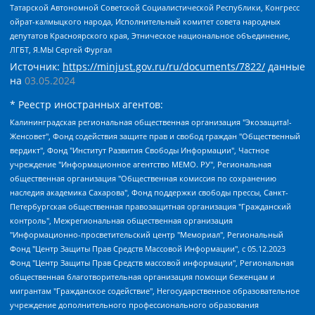
Татарской Автономной Советской Социалистической Республики, Конгресс
ойрат-калмыцкого народа, Исполнительный комитет совета народных
депутатов Красноярского края, Этническое национальное объединение,
ЛГБТ, Я.МЫ Сергей Фургал
Источник:
https://minjust.gov.ru/ru/documents/7822/
данные
на
03.05.2024
* Реестр иностранных агентов:
Калининградская региональная общественная организация "Экозащита!-Женсовет", Фонд содействия защите прав и свобод граждан "Общественный вердикт", Фонд "Институт Развития Свободы Информации", Частное учреждение "Информационное агентство МЕМО. РУ", Региональная общественная организация "Общественная комиссия по сохранению наследия академика Сахарова", Фонд поддержки свободы прессы, Санкт-Петербургская общественная правозащитная организация "Гражданский контроль", Межрегиональная общественная организация "Информационно-просветительский центр "Мемориал", Региональный Фонд "Центр Защиты Прав Средств Массовой Информации", с 05.12.2023 Фонд "Центр Защиты Прав Средств массовой информации", Региональная общественная благотворительная организация помощи беженцам и мигрантам "Гражданское содействие", Негосударственное образовательное учреждение дополнительного профессионального образования (повышение квалификации) специалистов "АКАДЕМИЯ ПО ПРАВАМ ЧЕЛОВЕКА", Свердловская региональная общественная организация "Сутяжник", Автономная некоммерческая организация "Центр независимых социологических исследований", Союз общественных объединений "Российский исследовательский центр по правам человека", Региональное общественное учреждение научно-информационный центр "МЕМОРИАЛ", Некоммерческая организация "Фонд защиты гласности", Автономная некоммерческая организация "Институт прав человека", Городская общественная организация "Екатеринбургское общество "МЕМОРИАЛ", Городская общественная организация "Рязанское историко-просветительское и правозащитное общество "Мемориал" (Рязанский Мемориал), Челябинский региональный орган общественной самодеятельности – женское общественное объединение "Женщины Евразии", Челябинский региональный орган общественной самодеятельности "Уральская правозащитная группа", Фонд содействия защите здоровья и социальной справедливости имени Андрея Рылькова, Автономная Некоммерческая Организация "Аналитический Центр Юрия Левады", Автономная некоммерческая организация социальной поддержки населения "Проект Апрель", Региональная общественная организация помощи женщинам и детям, находящимся в кризисной ситуации "Информационно-методический центр "Анна", Фонд содействия развитию массовых коммуникаций и правовому просвещению "Так-так-Так", Фонд содействия устойчивому развитию "Серебряная тайга", Свердловский региональный общественный фонд социальных проектов "Новое время", "Idel.Реалии", Кавказ.Реалии, Крым.Реалии, Телеканал Настоящее Время, Татаро-башкирская служба Радио Свобода (Azatliq Radiosi), Радио Свободная Европа/Радио Свобода (PCE/PC), "Сибирь.Реалии", "Фактограф", Благотворительный фонд помощи осужденным и их семьям, Автономная некоммерческая организация "Институт глобализации и социальных движений", Фонд "В защиту прав заключенных", Частное учреждение "Центр поддержки и содействия развитию средств массовой информации", Пензенский региональный общественный благотворительный фонд "Гражданский союз", "Север.Реалии", Некоммерческая организация Фонд "Правовая инициатива", Общество с ограниченной ответственностью "Радио Свободная Европа/Радио Свобода", Чешское информационное агентство "MEDIUM-ORIENT", Красноярская региональная общественная организация "Мы против СПИДа", Камалягин Денис Николаевич, Маркелов Сергей Евгеньевич, Пономарев Лев Александрович, Савицкая Людмила Алексеевна, Автономная некоммерческая организация "Центр по работе с проблемой насилия "НАСИЛИЮ.НЕТ", Межрегиональный профессиональный союз работников здравоохранения "Альянс врачей", Юридическое лицо, зарегистрированное в Латвийской Республике, SIA "Medusa Project" (регистрационный номер 40103797863, дата регистрации 10.06.2014), Некоммерческая организация "Фонд по борьбе с коррупцией", Автономная некоммерческая организация "Институт права и публичной политики", Баданин Роман Сергеевич, Гликин Максим Александрович, Железнова Мария Михайловна, Лукьянова Юлия Сергеевна, Маетная Елизавета Витальевна, Маняхин Петр Борисович, Чуракова Ольга Владимировна, Ярош Юлия Петровна, Юридическое лицо "The Insider SIA", зарегистрированное в Риге, Латвийская Республика (дата регистрации 26.06.2015), являющееся администратором доменного имени интернет-издания "The Insider SIA", https://theins.ru, Постернак Алексей Евгеньевич, Рубин Михаил Аркадьевич, Анин Роман Александрович, Юридическое лицо Istories fonds, зарегистрированное в Латвийской Республике (регистрационный номер 50008295751, дата регистрации 24.02.2020), Великовский Дмитрий Александрович, Долинина Ирина Николаевна, Мароховская Алеся Алексеевна, Шлейнов Роман Юрьевич, Шмагун Олеся Валентиновна, Общество с ограниченной ответственностью "Альтаир 2021", Общество с ограниченной ответственностью "Вега 2021", Общество с ограниченной ответственностью "Главный редактор 2021", Общество с ограниченной ответственностью "Ромашки монолит", Важенков Артем Валерьевич, Ивановская областная общественная организация "Центр гендерных исследований", Гурман Юрий Альбертович, Медиапроект "ОВД-Инфо", Егоров Владимир Владимирович, Жилинский Владимир Александрович, Общество с ограниченной ответственностью "ЗП", Иванова София Юрьевна, Карезина Инна Павловна, Кильтау Екатерина Викторовна, Петров Алексей Викторович, Пискунов Сергей Евгеньевич, Смирнов Сергей Сергеевич, Тихонов Михаил Сергеевич, Общество с ограниченной ответственностью "ЖУРНАЛИСТ-ИНОСТРАННЫЙ АГЕНТ", Арапова Галина Юрьевна, Вольтская Татьяна Анатольевна, Американская компания "Mason G.E.S. Anonymous Foundation" (США), являющаяся владельцем интернет-издания https://mnews.world/, Компания "Stichting Bellingcat", зарегистрированная в Нидерландах (дата регистрации 11.07.2018), Захаров Андрей Вячеславович, Клепиковская Екатерина Дмитриевна, Общество с ограниченной ответственностью "МЕМО", Перл Роман Александрович, Симонов Евгений Алексеевич, Соловьева Елена Анатольевна, Сотников Даниил Владимирович, Сурначева Елизавета Дмитриевна, Автономная некоммерческая организация по защите прав человека и информированию населения "Якутия – Наше Мнение", Общество с ограниченной ответственностью "Москоу диджитал медиа", с 26.01.2023 Общество с ограниченной ответственностью "Чайка Белые сады", Ветошкина Валерия Валерьевна, Заговора Максим Александрович, Межрегиональное общественное движение "Российская ЛГБТ - сеть", Оленичев Максим Владимирович, Павлов Иван Юрьевич, Скворцова Елена Сергеевна, Общество с ограниченной ответственностью "Как бы инагент", Кочетков Игорь Викторович, Общество с ограниченной ответственностью "Честные выборы", Еланчик Олег Александрович, Общество с ограниченной ответственностью "Нобелевский призыв", Гималова Регина Эмилевна, Григорьев Андрей Валерьевич, Григорьева Алина Александровна, Ассоциация по содействию защите прав призывников, альтернативнослужащих и военнослужащих "Правозащитная группа "Гражданин.Армия.Право", Хисамова Регина Фаритовна, Автономная некоммерческая организация по реализации социально-правовых программ "Лилит", Дальневосточное общественное движение "Маяк", Санкт-Петербургская ЛГБТ-инициативная группа "Выход", Инициативная группа ЛГБТ+ "Реверс", Алексеев Андрей Викторович, Бекбулатова Таисия Львовна, Беляев Иван Михайлович, Владыкина Елена Сергеевна, Гельман Марат Александрович, Никульшина Вероника Юрьевна, Толоконникова Надежда Андреевна, Шендерович Виктор Анатольевич, Общество с ограниченной ответственностью "Данное сообщение", Общество с ограниченной ответственностью Издательский дом "Новая глава", Айнбиндер Александра Александровна, Московский комьюнити-центр для ЛГБТ+инициатив, Благотворительный фонд развития филантропии, Deutsche Welle (Германия, Kurt-Schumacher-Strasse 3, 53113 Bonn), Борзунова Мария Михайловна, Воробьев Виктор Викторович, Голубева Анна Львовна, Константинова Алла Михайловна, Малкова Ирина Владимировна, Мурадов Мурад Абдулгалимович, Осетинская Елизавета Николаевна, Понасенков Евгений Николаевич, Ганапольский Матвей Юрьевич, Киселев Евгений Алексеевич, Борухович Ирина Григорьевна, Дремин Иван Тимофеевич, Дубровский Дмитрий Викторович, Красноярская региональная общественная организация поддержки и развития альтернативных образовательных технологий и межкультурных коммуникаций "ИНТЕРРА", Маяковская Екатерина Алексеевна, Фейгин Марк Захарович, Филимонов Андрей Викторович, Дзугкоева Регина Николаевна, Доброхотов Роман Александрович, Дудь Юрий Александрович, Елкин Сергей Владимирович, Кругликов Кирилл Игоревич, Сабунаева Мария Леонидовна, Семенов Алексей Владимирович, Шаинян Карен Багратович, Шульман Екатерина Михайловна, Асафьев Артур Валерьевич, Вахштайн Виктор Семенович, Венедиктов Алексей Алексеевич, Лушникова Екатерина Евгеньевна, Волков Леонид Михайлович, Невзоров Александр Глебович, Пархоменко Сергей Борисович, Сироткин Ярослав Николаевич, Кара-Мурза Владимир Владимирович, Баранова Наталья Владимировна, Гозман Леонид Яковлевич, Кагарлицкий Борис Юльевич, Климарев Михаил Валерьевич, Милов Владимир Станиславович, Автономная некоммерческая организация Краснодарский центр современного искусства "Типография", Моргенштерн Алишер Тагирович, Соболь Любовь Эдуардовна, Общество с ограниченной ответственностью "ЛИЗА НОРМ", Каспаров Гарри Кимович, Ходорковский Михаил Борисович, Общество с ограниченной ответственностью "Апрельские тезисы", Данилович Ирина Брониславовна, Кашин Олег Владимирович, Петров Николай Владимирович, Пивоваров Алексей Владимирович, Соколов Михаил Владимирович, Цветкова Юлия Владимировна, Чичваркин Евгений Александрович, Комитет против пыток/Команда против пыток, Общество с ограниченной ответственностью "Первый научный", Общество с ограниченной ответственностью "Вертолет и ко", Белоцерковская Вероника Борисовна, Кац Максим Евгеньевич, Лазарева Татьяна Юрьевна, Шаведдинов Руслан Табризович, Яшин Илья Валерьевич, Общество с ограниченной ответственностью "Иноагент ААВ", Алешковский Дмитрий Петрович, Альбац Евгения Марковна, Быков Дмитрий Львович, Галямина Юлия Евгеньевна, Лойко Сергей Леонидович, Мартынов Кирилл Константинович, Медведев Сергей Александрович, Крашенинников Федор Геннадиевич, Гордеева Катерина Вл