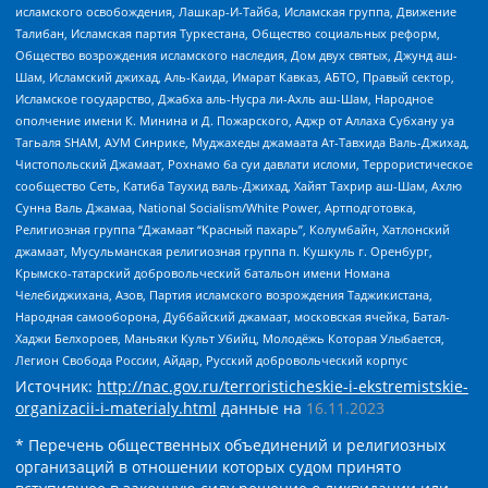
исламского освобождения, Лашкар-И-Тайба, Исламская группа, Движение
Талибан, Исламская партия Туркестана, Общество социальных реформ,
Общество возрождения исламского наследия, Дом двух святых, Джунд аш-
Шам, Исламский джихад, Аль-Каида, Имарат Кавказ, АБТО, Правый сектор,
Исламское государство, Джабха аль-Нусра ли-Ахль аш-Шам, Народное
ополчение имени К. Минина и Д. Пожарского, Аджр от Аллаха Субхану уа
Тагьаля SHAM, АУМ Синрике, Муджахеды джамаата Ат-Тавхида Валь-Джихад,
Чистопольский Джамаат, Рохнамо ба суи давлати исломи, Террористическое
сообщество Сеть, Катиба Таухид валь-Джихад, Хайят Тахрир аш-Шам, Ахлю
Сунна Валь Джамаа, National Socialism/White Power, Артподготовка,
Религиозная группа “Джамаат “Красный пахарь”, Колумбайн, Хатлонский
джамаат, Мусульманская религиозная группа п. Кушкуль г. Оренбург,
Крымско-татарский добровольческий батальон имени Номана
Челебиджихана, Азов, Партия исламского возрождения Таджикистана,
Народная самооборона, Дуббайский джамаат, московская ячейка, Батал-
Хаджи Белхороев, Маньяки Культ Убийц, Молодёжь Которая Улыбается,
Легион Свобода России, Айдар, Русский добровольческий корпус
Источник:
http://nac.gov.ru/terroristicheskie-i-ekstremistskie-
organizacii-i-materialy.html
данные на
16.11.2023
* Перечень общественных объединений и религиозных
организаций в отношении которых судом принято