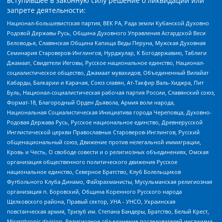
вступившее в законную силу решение о ликвидации или
запрете деятельности:
Национал-большевистская партия, ВЕК РА, Рада земли Кубанской Духовно
Родовой Державы Русь, Община Духовного Управления Асгардской Веси
Беловодья, Славянская Община Капища Веды Перуна, Мужская Духовная
Семинария Староверов-Инглингов, Нурджулар, К Богодержавию, Таблиги
Джамаат, Свидетели Иеговы, Русское национальное единство, Национал-
социалистическое общество, Джамаат мувахидов, Объединенный Вилайат
Кабарды, Балкарии и Карачая, Союз славян, Ат-Такфир Валь-Хиджра, Пит
Буль, Национал-социалистическая рабочая партия России, Славянский союз,
Формат-18, Благородный Орден Дьявола, Армия воли народа,
Национальная Социалистическая Инициатива города Череповца, Духовно-
Родовая Держава Русь, Русское национальное единство, Древнерусской
Инглистической церкви Православных Староверов-Инглингов, Русский
общенациональный союз, Движение против нелегальной иммиграции,
Кровь и Честь, О свободе совести и о религиозных объединениях, Омская
организация общественного политического движения Русское
национальное единство, Северное Братство, Клуб Болельщиков
Футбольного Клуба Динамо, Файзрахманисты, Мусульманская религиозная
организация п. Боровский, Община Коренного Русского народа
Щелковского района, Правый сектор, УНА - УНСО, Украинская
повстанческая армия, Тризуб им. Степана Бандеры, Братство, Белый Крест,
Misanthropic division, Религиозное объединение последователей инглиизма,