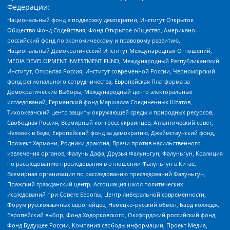
Федерации:
Национальный фонд в поддержку демократии, Институт Открытое
Общество Фонд Содействия, Фонд Открытое общество, Американо-
российский фонд по экономическому и правовому развитию,
Национальный Демократический Институт Международных Отношений,
MEDIA DEVELOPMENT INVESTMENT FUND, Международный Республиканский
Институт, Открытая Россия, Институт современной России, Черноморский
фонд регионального сотрудничества, Европейская Платформа за
Демократические Выборы, Международный центр электоральных
исследований, Германский фонд Маршалла Соединенных Штатов,
Тихоокеанский центр защиты окружающей среды и природных ресурсов,
Свободная Россия, Всемирный конгресс украинцев, Атлантический совет,
Человек в беде, Европейский фонд за демократию, Джеймстаунский фонд,
Прожект Хармони, Родники дракона, Врачи против насильственного
извлечения органов, Фалунь Дафа, Друзья Фалуньгун, Фалуньгун, Коалиция
по расследованию преследования в отношении Фалуньгун в Китае,
Всемирная организация по расследованию преследований Фалуньгун,
Пражский гражданский центр, Ассоциация школ политических
исследований при Совете Европы, Центр либеральной современности,
Форум русскоязычных европейцев, Немецко-русский обмен, Бард колледж,
Европейский выбор, Фонд Ходорковского, Оксфордский российский фонд,
Фонд Будущее России, Компания свободы информации, Проект Медиа,