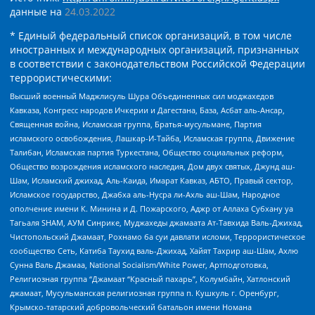
данные на
24.03.2022
* Единый федеральный список организаций, в том числе
иностранных и международных организаций, признанных
в соответствии с законодательством Российской Федерации
террористическими:
Высший военный Маджлисуль Шура Объединенных сил моджахедов
Кавказа, Конгресс народов Ичкерии и Дагестана, База, Асбат аль-Ансар,
Священная война, Исламская группа, Братья-мусульмане, Партия
исламского освобождения, Лашкар-И-Тайба, Исламская группа, Движение
Талибан, Исламская партия Туркестана, Общество социальных реформ,
Общество возрождения исламского наследия, Дом двух святых, Джунд аш-
Шам, Исламский джихад, Аль-Каида, Имарат Кавказ, АБТО, Правый сектор,
Исламское государство, Джабха аль-Нусра ли-Ахль аш-Шам, Народное
ополчение имени К. Минина и Д. Пожарского, Аджр от Аллаха Субхану уа
Тагьаля SHAM, АУМ Синрике, Муджахеды джамаата Ат-Тавхида Валь-Джихад,
Чистопольский Джамаат, Рохнамо ба суи давлати исломи, Террористическое
сообщество Сеть, Катиба Таухид валь-Джихад, Хайят Тахрир аш-Шам, Ахлю
Сунна Валь Джамаа, National Socialism/White Power, Артподготовка,
Религиозная группа “Джамаат “Красный пахарь”, Колумбайн, Хатлонский
джамаат, Мусульманская религиозная группа п. Кушкуль г. Оренбург,
Крымско-татарский добровольческий батальон имени Номана