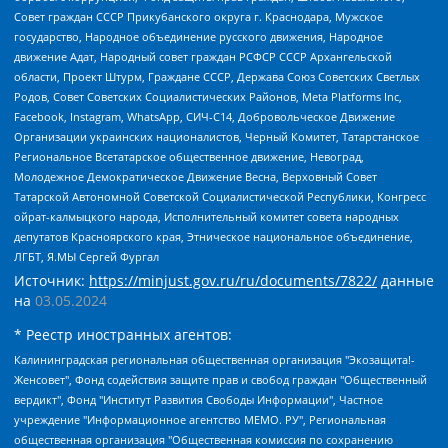
Совет граждан СССР Прикубанского округа г. Краснодара, Мужское
государство, Народное объединение русского движения, Народное
движение Адат, Народный совет граждан РСФСР СССР Архангельской
области, Проект Штурм, Граждане СССР, Держава Союз Советских Светлых
Родов, Совет Советских Социалистических Районов, Meta Platforms Inc,
Facebook, Instagram, WhatsApp, СИЧ-С14, Добровольческое Движение
Организации украинских националистов, Черный Комитет, Татарстанское
Региональное Всетатарское общественное движение, Невоград,
Молодежное Демократическое Движение Весна, Верховный Совет
Татарской Автономной Советской Социалистической Республики, Конгресс
ойрат-калмыцкого народа, Исполнительный комитет совета народных
депутатов Красноярского края, Этническое национальное объединение,
ЛГБТ, Я.МЫ Сергей Фургал
Источник:
https://minjust.gov.ru/ru/documents/7822/
данные
на
03.05.2024
* Реестр иностранных агентов:
Калининградская региональная общественная организация "Экозащита!-Женсовет", Фонд содействия защите прав и свобод граждан "Общественный вердикт", Фонд "Институт Развития Свободы Информации", Частное учреждение "Информационное агентство МЕМО. РУ", Региональная общественная организация "Общественная комиссия по сохранению наследия академика Сахарова", Фонд поддержки свободы прессы, Санкт-Петербургская общественная правозащитная организация "Гражданский контроль", Межрегиональная общественная организация "Информационно-просветительский центр "Мемориал", Региональный Фонд "Центр Защиты Прав Средств Массовой Информации", с 05.12.2023 Фонд "Центр Защиты Прав Средств массовой информации", Региональная общественная благотворительная организация помощи беженцам и мигрантам "Гражданское содействие", Негосударственное образовательное учреждение дополнительного профессионального образования (повышение квалификации) специалистов "АКАДЕМИЯ ПО ПРАВАМ ЧЕЛОВЕКА", Свердловская региональная общественная организация "Сутяжник", Автономная некоммерческая организация "Центр независимых социологических исследований", Союз общественных объединений "Российский исследовательский центр по правам человека", Региональное общественное учреждение научно-информационный центр "МЕМОРИАЛ", Некоммерческая организация "Фонд защиты гласности", Автономная некоммерческая организация "Институт прав человека", Городская общественная организация "Екатеринбургское общество "МЕМОРИАЛ", Городская общественная организация "Рязанское историко-просветительское и правозащитное общество "Мемориал" (Рязанский Мемориал), Челябинский региональный орган общественной самодеятельности – женское общественное объединение "Женщины Евразии", Челябинский региональный орган общественной самодеятельности "Уральская правозащитная группа", Фонд содействия защите здоровья и социальной справедливости имени Андрея Рылькова, Автономная Некоммерческая Организация "Аналитический Центр Юрия Левады", Автономная некоммерческая организация социальной поддержки населения "Проект Апрель", Региональная общественная организация помощи женщинам и детям, находящимся в кризисной ситуации "Информационно-методический центр "Анна", Фонд содействия развитию массовых коммуникаций и правовому просвещению "Так-так-Так", Фонд содействия устойчивому развитию "Серебряная тайга", Свердловский региональный общественный фонд социальных проектов "Новое время", "Idel.Реалии", Кавказ.Реалии, Крым.Реалии, Телеканал Настоящее Время, Татаро-башкирская служба Радио Свобода (Azatliq Radiosi), Радио Свободная Европа/Радио Свобода (PCE/PC), "Сибирь.Реалии", "Фактограф", Благотворительный фонд помощи осужденным и их семьям, Автономная некоммерческая организация "Институт глобализации и социальных движений", Фонд "В защиту прав заключенных", Частное учреждение "Центр поддержки и содействия развитию средств массовой информации", Пензенский региональный общественный благотворительный фонд "Гражданский союз", "Север.Реалии", Некоммерческая организация Фонд "Правовая инициатива", Общество с ограниченной ответственностью "Радио Свободная Европа/Радио Свобода", Чешское информационное агентство "MEDIUM-ORIENT", Красноярская региональная общественная организация "Мы против СПИДа", Камалягин Денис Николаевич, Маркелов Сергей Евгеньевич, Пономарев Лев Александрович, Савицкая Людмила Алексеевна, Автономная некоммерческая организация "Центр по работе с проблемой насилия "НАСИЛИЮ.НЕТ", Межрегиональный профессиональный союз работников здравоохранения "Альянс врачей", Юридическое лицо, зарегистрированное в Латвийской Республике, SIA "Medusa Project" (регистрационный номер 40103797863, дата регистрации 10.06.2014), Некоммерческая организация "Фонд по борьбе с коррупцией", Автономная некоммерческая организация "Институт права и публичной политики", Баданин Роман Сергеевич, Гликин Максим Александрович, Железнова Мария Михайловна, Лукьянова Юлия Сергеевна, Маетная Елизавета Витальевна, Маняхин Петр Борисович, Чуракова Ольга Владимировна, Ярош Юлия Петровна, Юридическое лицо "The Insider SIA", зарегистрированное в Риге, Латвийская Республика (дата регистрации 26.06.2015), являющееся администратором доменного имени интернет-издания "The Insider SIA", https://theins.ru, Постернак Алексей Евгеньевич, Рубин Михаил Аркадьевич, Анин Роман Александрович, Юридическое лицо Istories fonds, зарегистрированное в Латвийской Республике (регистрационный номер 50008295751, дата регистрации 24.02.2020), Великовский Дмитрий Александрович, Долинина Ирина Николаевна, Мароховская Алеся Алексеевна, Шлейнов Роман Юрьевич, Шмагун Олеся Валентиновна, Общество с ограниченной ответственностью "Альтаир 2021", Общество с ограниченной ответственностью "Вега 2021", Общество с ограниченной ответственностью "Главный редактор 2021", Общество с ограниченной ответственностью "Ромашки монолит", Важенков Артем Валерьевич, Ивановская областная общественная организация "Центр гендерных исследований", Гурман Юрий Альбертович, Медиапроект "ОВД-Инфо", Егоров Владимир Владимирович, Жилинский Владимир Александрович, Общество с ограниченной ответственностью "ЗП", Иванова София Юрьевна, Карезина Инна Павловна, Кильтау Екатерина Викторовна, Петров Алексей Викторович, Пискунов Сергей Евгеньевич, Смирнов Сергей Сергеевич, Тихонов Михаил Сергеевич, Общество с ограниченной ответственностью "ЖУРНАЛИСТ-ИНОСТРАННЫЙ АГЕНТ", Арапова Галина Юрьевна, Вольтская Татьяна Анатольевна, Американская компания "Mason G.E.S. Anonymous Foundation" (США), являющаяся владельцем интернет-издания https://mnews.world/, Компания "Stichting Bellingcat", зарегистрированная в Нидерландах (дата регистрации 11.07.2018), Захаров Андрей Вячеславович, Клепиковская Екатерина Дмитриевна, Общество с ограниченной ответственностью "МЕМО", Перл Роман Александрович, Симонов Евгений Алексеевич, Соловьева Елена Анатольевна, Сотников Даниил Владимирович, Сурначева Елизавета Дмитриевна, Автономная некоммерческая организация по защите прав человека и информированию населения "Якутия – Наше Мнение", Общество с ограниченной ответственностью "Москоу диджитал медиа", с 26.01.2023 Общество с ограниченной ответственностью "Чайка Белые сады", Ветошкина Валерия Валерьевна, Заговора Максим Александрович, Межрегиональное общественное движение "Российская ЛГБТ - сеть", Оленичев Максим Владимирович, Павлов Иван Юрьевич, Скворцова Елена Сергеевна, Общество с ограниченной ответственностью "Как бы инагент", Кочетков Игорь Викторович, Общество с ограниченной ответственностью "Честные выборы", Еланчик Олег Александрович, Общество с ограниченной ответственностью "Нобелевский призыв", Гималова Регина Эмилевна, Григорьев Андрей Валерьевич, Григорьева Алина Александровна, Ассоциация по содействию защите прав призывников, альтернативнослужащих и военнослужащих "Правозащитная группа "Гражданин.Армия.Право", Хисамова Регина Фаритовна, Автономная некоммерческая организация по реализации социально-правовых программ "Лилит", Дальневосточное общественное движение "Маяк", Санкт-Петербургская ЛГБТ-инициативная группа "Выход", Инициативная группа ЛГБТ+ "Реверс", Алексеев Андрей Викторович, Бекбулатова Таисия Львовна, Беляев Иван Михайлович, Владыкина Елена Сергеевна, Гельман Марат Александрович, Никульшина Вероника Юрьевна, Толоконникова Надежда Андреевна, Шендерович Виктор Анатольевич, Общество с ограниченной ответственностью "Данное сообщение", Общество с ограниченной ответственностью Издательский дом "Новая глава", Айнбиндер Александра Александровна, Московский комьюнити-центр для ЛГБТ+инициатив, Благотворительный фонд развития филантропии, Deutsche Welle (Германия, Kurt-Schumacher-Strasse 3, 53113 Bonn), Борзунова Мария Михайловна, Воробьев Виктор Викторович, Голубева Анна Львовна, Константинова Алла Михайловна, Малкова Ирина Владимировна, Мурадов Мурад Абдулгалимович, Осетинская Елизавета Николаевна, Понасенков Евгений Николаевич, Ганапольский Матвей Юрьевич, Киселев Евгений Алексеевич, Борухович Ирина Григорьевна, Дремин Иван Тимофеевич, Дубровский Дмитрий Викторович, Красноярская региональная общественная организация поддержки и развития альтернативных образовательных технологий и межкультурных коммуникаций "ИНТЕРРА", Маяковская Екатерина Алексеевна, Фейгин Марк Захарович, Филимонов Андрей Викторович, Дзугкоева Регина Николаевна, Доброхотов Роман Александрович, Дудь Юрий Александрович, Елкин Сергей Владимирович, Кругликов Кирилл Игоревич, Сабунаева Мария Леонидовна, Семенов Алексей Владимирович, Шаинян Карен Багратович, Шульман Екатерина Михайловна, Асафьев Артур Валерьевич, Вахштайн Виктор Семенович, Венедиктов Алексей Алексеевич, Лушникова Екатерина Евгеньевна, Волков Леонид Михайлович, Невзоров Александр Глебович, Пархоменко Сергей Борисович, Сироткин Ярослав Николаевич, Кара-Мурза Владимир Владимирович, Баранова Наталья Владимировна, Гозман Леонид Яковлевич, Кагарлицкий Борис Юльевич, Климарев Михаил Валерьевич, Милов Владимир Станиславович, Автономная некоммерческая организация Краснодарский центр современного искусства "Типография", Моргенштерн Алишер Тагирович, Соболь Любовь Эдуардовна, Общество с ограниченной ответственностью "ЛИЗА НОРМ", Каспаров Гарри Кимович, Ходорковский Михаил Борисович, Общество с ограниченной ответственностью "Апрельские тезисы", Данилович Ирина Брониславовна, Кашин Олег Владимирович, Петров Николай Владимирович, Пивоваров Алексей Владимирович, Соколов Михаил Владимирович, Цветкова Юлия Владимировна, Чичваркин Евгений Александрович, Комитет против пыток/Команда против пыток, Общество с ограниченной ответственностью "Первый научный", Общество с ограниченной ответственностью "Вертолет и ко", Белоцерковская Вероника Борисовна, Кац Максим Евгеньевич, Лазарева Татьяна Юрьевна, Шаведдинов Руслан Табризович, Яшин Илья Валерьевич, Общество с ограниченной ответственностью "Иноагент ААВ", Алешковский Дмитрий Петрович, Альбац Евгения Марковна, Быков Дмитрий Львович, Галямина Юлия Евгеньевна, Лойко Сергей Леонидович, Мартынов Кирилл Константинович, Медведев Сергей Александрович, Крашенинников Федор Геннадиевич, Гордеева Катерина Вл