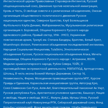
Инглистической церкви Православных Староверов-Инглингов, Русский
общенациональный союз, Движение против нелегальной иммиграции,
Кровь и Честь, О свободе совести и о религиозных объединениях, Омская
организация общественного политического движения Русское
национальное единство, Северное Братство, Клуб Болельщиков
Футбольного Клуба Динамо, Файзрахманисты, Мусульманская религиозная
организация п. Боровский, Община Коренного Русского народа
Щелковского района, Правый сектор, УНА - УНСО, Украинская
повстанческая армия, Тризуб им. Степана Бандеры, Братство, Белый Крест,
Misanthropic division, Религиозное объединение последователей инглиизма,
Народная Социальная Инициатива, TulaSkins, Этнополитическое
объединение Русские, Русское национальное объединение Атака, Мечеть
Мирмамеда, Община Коренного Русского народа г. Астрахани, ВОЛЯ,
Меджлис крымскотатарского народа, Рубеж Севера, ТОЙС, О
противодействии экстремистской деятельности, РЕВТАТПОД, Артподготовка,
Штольц, В честь иконы Божией Матери Державная, Сектор 16,
Независимость, Фирма, Молодежная правозащитная группа МПГ, Курсом
Правды и Единения, Каракольская инициативная группа, Автоград Крю,
Союз Славянских Сил Руси, Алля-Аят, Благотворительный пансионат Ак Умут,
Русская республика Русь, Арестантское уголовное единство, Башкорт, Нация
и свобода, Нация и свобода, W.H.С., Фалунь Дафа, Иртыш Ultras, Русский
Патриотический клуб-Новокузнецк/РПК, Сибирский державный союз, Фонд
борьбы с коррупцией, Фонд защиты прав граждан, Штабы Навального,