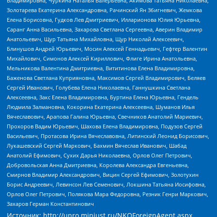
Владимировна, Чуркина Наталья Валерьевна, Акимова Татьяна Николаевна,
Золотарева Екатерина Александровна, Рачинский Ян Збигневич, Жемкова
Елена Борисовна, Гудков Лев Дмитриевич, Илларионова Юлия Юрьевна,
Саранг Анна Васильевна, Захарова Светлана Сергеевна, Аверин Владимир
Анатольевич, Щур Татьяна Михайловна, Щур Николай Алексеевич,
Блинушов Андрей Юрьевич, Мосин Алексей Геннадьевич, Гефтер Валентин
Михайлович, Симонов Алексей Кириллович, Флиге Ирина Анатольевна,
Мельникова Валентина Дмитриевна, Вититинова Елена Владимировна,
Баженова Светлана Куприяновна, Максимов Сергей Владимирович, Беляев
Сергей Иванович, Голубева Елена Николаевна, Ганнушкина Светлана
Алексеевна, Закс Елена Владимировна, Буртина Елена Юрьевна, Гендель
Людмила Залмановна, Кокорина Екатерина Алексеевна, Шуманов Илья
Вячеславович, Арапова Галина Юрьевна, Свечников Анатолий Мариевич,
Прохоров Вадим Юрьевич, Шахова Елена Владимировна, Подузов Сергей
Васильевич, Протасова Ирина Вячеславовна, Литинский Леонид Борисович,
Лукашевский Сергей Маркович, Бахмин Вячеслав Иванович, Шабад
Анатолий Ефимович, Сухих Дарья Николаевна, Орлов Олег Петрович,
Добровольская Анна Дмитриевна, Королева Александра Евгеньевна,
Смирнов Владимир Александрович, Вицин Сергей Ефимович, Золотухин
Борис Андреевич, Левинсон Лев Семенович, Локшина Татьяна Иосифовна,
Орлов Олег Петрович, Полякова Мара Федоровна, Резник Генри Маркович,
Захаров Герман Константинович
Источник:
http://unro.minjust.ru/NKOForeignAgent.aspx