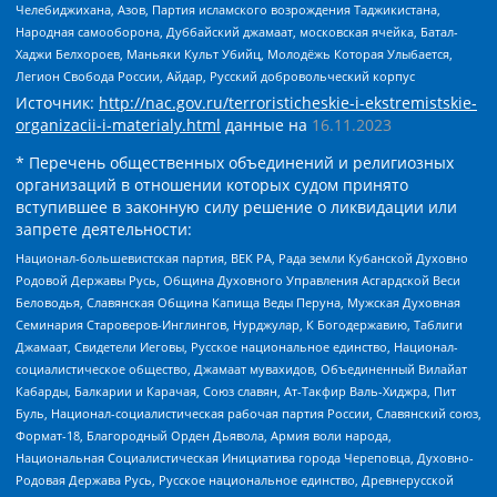
Челебиджихана, Азов, Партия исламского возрождения Таджикистана,
Народная самооборона, Дуббайский джамаат, московская ячейка, Батал-
Хаджи Белхороев, Маньяки Культ Убийц, Молодёжь Которая Улыбается,
Легион Свобода России, Айдар, Русский добровольческий корпус
Источник:
http://nac.gov.ru/terroristicheskie-i-ekstremistskie-
organizacii-i-materialy.html
данные на
16.11.2023
* Перечень общественных объединений и религиозных
организаций в отношении которых судом принято
вступившее в законную силу решение о ликвидации или
запрете деятельности:
Национал-большевистская партия, ВЕК РА, Рада земли Кубанской Духовно
Родовой Державы Русь, Община Духовного Управления Асгардской Веси
Беловодья, Славянская Община Капища Веды Перуна, Мужская Духовная
Семинария Староверов-Инглингов, Нурджулар, К Богодержавию, Таблиги
Джамаат, Свидетели Иеговы, Русское национальное единство, Национал-
социалистическое общество, Джамаат мувахидов, Объединенный Вилайат
Кабарды, Балкарии и Карачая, Союз славян, Ат-Такфир Валь-Хиджра, Пит
Буль, Национал-социалистическая рабочая партия России, Славянский союз,
Формат-18, Благородный Орден Дьявола, Армия воли народа,
Национальная Социалистическая Инициатива города Череповца, Духовно-
Родовая Держава Русь, Русское национальное единство, Древнерусской