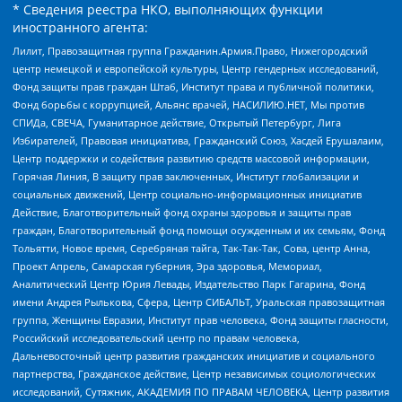
* Сведения реестра НКО, выполняющих функции
иностранного агента:
Лилит, Правозащитная группа Гражданин.Армия.Право, Нижегородский
центр немецкой и европейской культуры, Центр гендерных исследований,
Фонд защиты прав граждан Штаб, Институт права и публичной политики,
Фонд борьбы с коррупцией, Альянс врачей, НАСИЛИЮ.НЕТ, Мы против
СПИДа, СВЕЧА, Гуманитарное действие, Открытый Петербург, Лига
Избирателей, Правовая инициатива, Гражданский Союз, Хасдей Ерушалаим,
Центр поддержки и содействия развитию средств массовой информации,
Горячая Линия, В защиту прав заключенных, Институт глобализации и
социальных движений, Центр социально-информационных инициатив
Действие, Благотворительный фонд охраны здоровья и защиты прав
граждан, Благотворительный фонд помощи осужденным и их семьям, Фонд
Тольятти, Новое время, Серебряная тайга, Так-Так-Так, Сова, центр Анна,
Проект Апрель, Самарская губерния, Эра здоровья, Мемориал,
Аналитический Центр Юрия Левады, Издательство Парк Гагарина, Фонд
имени Андрея Рылькова, Сфера, Центр СИБАЛЬТ, Уральская правозащитная
группа, Женщины Евразии, Институт прав человека, Фонд защиты гласности,
Российский исследовательский центр по правам человека,
Дальневосточный центр развития гражданских инициатив и социального
партнерства, Гражданское действие, Центр независимых социологических
исследований, Сутяжник, АКАДЕМИЯ ПО ПРАВАМ ЧЕЛОВЕКА, Центр развития