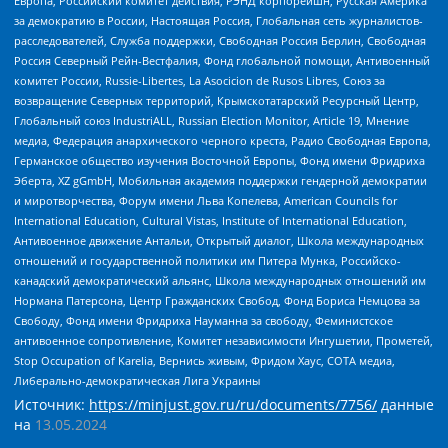
Европа, Российский комитет действия, РЭНД корпорейшн, Русская Америка
за демократию в России, Настоящая Россия, Глобальная сеть журналистов-
расследователей, Служба поддержки, Свободная Россия Берлин, Свободная
Россия Северный Рейн-Вестфалия, Фонд глобальной помощи, Антивоенный
комитет России, Russie-Libertes, La Asocicion de Rusos Libres, Союз за
возвращение Северных территорий, Крымскотатарский Ресурсный Центр,
Глобальный союз IndustriALL, Russian Election Monitor, Article 19, Мнение
медиа, Федерация анархического черного креста, Радио Свободная Европа,
Германское общество изучения Восточной Европы, Фонд имени Фридриха
Эберта, XZ gGmbH, Мобильная академия поддержки гендерной демократии
и миротворчества, Форум имени Льва Копелева, American Councils for
International Education, Cultural Vistas, Institute of International Education,
Антивоенное движение Антальи, Открытый диалог, Школа международных
отношений и государственной политики им Питера Мунка, Российско-
канадский демократический альянс, Школа международных отношений им
Нормана Патерсона, Центр Гражданских Свобод, Фонд Бориса Немцова за
Свободу, Фонд имени Фридриха Науманна за свободу, Феминистское
антивоенное сопротивление, Комитет независимости Ингушетии, Прометей,
Stop Occupation of Karelia, Вернись живым, Фридом Хаус, СОТА медиа,
Либерально-демократическая Лига Украины
Источник:
https://minjust.gov.ru/ru/documents/7756/
данные
на
13.05.2024