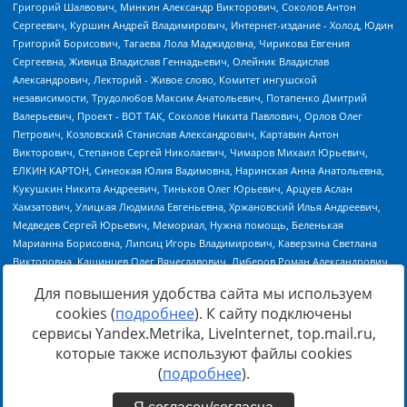
Для повышения удобства сайта мы используем
cookies (
подробнее
). К сайту подключены
сервисы Yandex.Metrika, LiveInternet, top.mail.ru,
Источник:
https://minjust.gov.ru/uploaded/files/reestr-
которые также используют файлы cookies
inostrannyih-agentov-22-03-2024.pdf
данные на
22.03.2024
(
подробнее
).