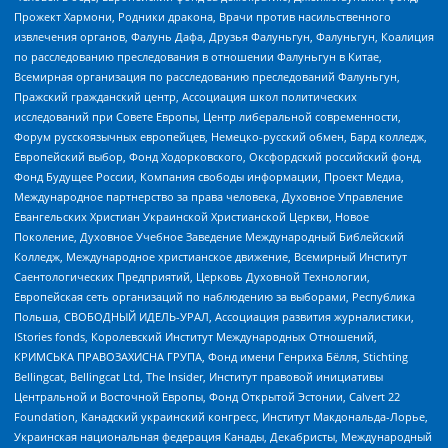
Прожект Хармони, Родники дракона, Врачи против насильственного
извлечения органов, Фалунь Дафа, Друзья Фалуньгун, Фалуньгун, Коалиция
по расследованию преследования в отношении Фалуньгун в Китае,
Всемирная организация по расследованию преследований Фалуньгун,
Пражский гражданский центр, Ассоциация школ политических
исследований при Совете Европы, Центр либеральной современности,
Форум русскоязычных европейцев, Немецко-русский обмен, Бард колледж,
Европейский выбор, Фонд Ходорковского, Оксфордский российский фонд,
Фонд Будущее России, Компания свободы информации, Проект Медиа,
Международное партнерство за права человека, Духовное Управление
Евангельских Христиан Украинской Христианской Церкви, Новое
Поколение, Духовное Учебное Заведение Международный Библейский
Колледж, Международное христианское движение, Всемирный Институт
Саентологических Предприятий, Церковь Духовной Технологии,
Европейская сеть организаций по наблюдению за выборами, Республика
Польша, СВОБОДНЫЙ ИДЕЛЬ-УРАЛ, Ассоциация развития журналистики,
IStories fonds, Королевский Институт Международных Отношений,
КРИМСЬКА ПРАВОЗАХИСНА ГРУПА, Фонд имени Генриха Бёлля, Stichting
Bellingcat, Bellingcat Ltd, The Insider, Институт правовой инициативы
Центральной и Восточной Европы, Фонд Открытой Эстонии, Calvert 22
Foundation, Канадский украинский конгресс, Институт Макдональда-Лорье,
Украинская национальная федерация Канады, Декабристы, Международный