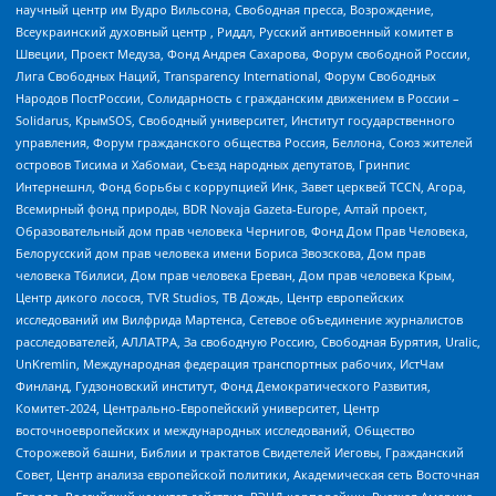
научный центр им Вудро Вильсона, Свободная пресса, Возрождение,
Всеукраинский духовный центр , Риддл, Русский антивоенный комитет в
Швеции, Проект Медуза, Фонд Андрея Сахарова, Форум свободной России,
Лига Свободных Наций, Transparеncy International, Форум Свободных
Народов ПостРоссии, Солидарность с гражданским движением в России –
Solidarus, КрымSOS, Свободный университет, Институт государственного
управления, Форум гражданского общества Россия, Беллона, Союз жителей
островов Тисима и Хабомаи, Съезд народных депутатов, Гринпис
Интернешнл, Фонд борьбы с коррупцией Инк, Завет церквей TCCN, Агора,
Всемирный фонд природы, BDR Novaja Gazeta-Europe, Алтай проект,
Образовательный дом прав человека Чернигов, Фонд Дом Прав Человека,
Белорусский дом прав человека имени Бориса Звозскова, Дом прав
человека Тбилиси, Дом прав человека Ереван, Дом прав человека Крым,
Центр дикого лосося, TVR Studios, ТВ Дождь, Центр европейских
исследований им Вилфрида Мартенса, Сетевое объединение журналистов
расследователей, АЛЛАТРА, За свободную Россию, Свободная Бурятия, Uralic,
UnKremlin, Международная федерация транспортных рабочих, ИстЧам
Финланд, Гудзоновский институт, Фонд Демократического Развития,
Комитет-2024, Центрально-Европейский университет, Центр
восточноевропейских и международных исследований, Общество
Сторожевой башни, Библии и трактатов Свидетелей Иеговы, Гражданский
Совет, Центр анализа европейской политики, Академическая сеть Восточная