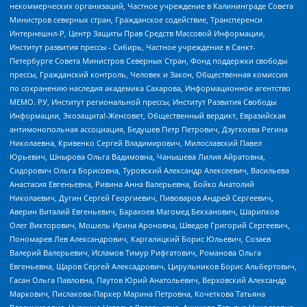
некоммерческих организаций, Частное учреждение в Калининграде Совета
Министров северных стран, Гражданское содействие, Трансперенси
Интернешнл-Р, Центр Защиты Прав Средств Массовой Информации,
Институт развития прессы - Сибирь, Частное учреждение в Санкт-
Петербурге Совета Министров Северных Стран, Фонд поддержки свободы
прессы, Гражданский контроль, Человек и Закон, Общественная комиссия
по сохранению наследия академика Сахарова, Информационное агентство
МЕМО. РУ, Институт региональной прессы, Институт Развития Свободы
Информации, Экозащита!-Женсовет, Общественный вердикт, Евразийская
антимонопольная ассоциация, Бедушев Петр Петрович, Дзугкоева Регина
Николаевна, Кривенко Сергей Владимирович, Милославский Павел
Юрьевич, Шнырова Ольга Вадимовна, Чанышева Лилия Айратовна,
Сидорович Ольга Борисовна, Туровский Александр Алексеевич, Васильева
Анастасия Евгеньевна, Ривина Анна Валерьевна, Бойко Анатолий
Николаевич, Дугин Сергей Георгиевич, Пивоваров Андрей Сергеевич,
Аверин Виталий Евгеньевич, Барахоев Магомед Бекханович, Шарипков
Олег Викторович, Мошель Ирина Ароновна, Шведов Григорий Сергеевич,
Пономарев Лев Александрович, Каргалицкий Борис Юльевич, Созаев
Валерий Валерьевич, Исламов Тимур Рифгатович, Романова Ольга
Евгеньевна, Щаров Сергей Алексадрович, Цирульников Борис Альбертович,
Гасан Ольга Павловна, Паутов Юрий Анатольевич, Верховский Александр
Маркович, Пислакова-Паркер Марина Петровна, Кочеткова Татьяна