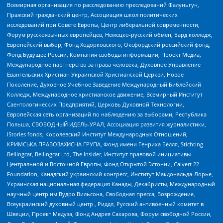
Всемирная организация по расследованию преследований Фалуньгун,
Пражский гражданский центр, Ассоциация школ политических
исследований при Совете Европы, Центр либеральной современности,
Форум русскоязычных европейцев, Немецко-русский обмен, Бард колледж,
Европейский выбор, Фонд Ходорковского, Оксфордский российский фонд,
Фонд Будущее России, Компания свободы информации, Проект Медиа,
Международное партнерство за права человека, Духовное Управление
Евангельских Христиан Украинской Христианской Церкви, Новое
Поколение, Духовное Учебное Заведение Международный Библейский
Колледж, Международное христианское движение, Всемирный Институт
Саентологических Предприятий, Церковь Духовной Технологии,
Европейская сеть организаций по наблюдению за выборами, Республика
Польша, СВОБОДНЫЙ ИДЕЛЬ-УРАЛ, Ассоциация развития журналистики,
IStories fonds, Королевский Институт Международных Отношений,
КРИМСЬКА ПРАВОЗАХИСНА ГРУПА, Фонд имени Генриха Бёлля, Stichting
Bellingcat, Bellingcat Ltd, The Insider, Институт правовой инициативы
Центральной и Восточной Европы, Фонд Открытой Эстонии, Calvert 22
Foundation, Канадский украинский конгресс, Институт Макдональда-Лорье,
Украинская национальная федерация Канады, Декабристы, Международный
научный центр им Вудро Вильсона, Свободная пресса, Возрождение,
Всеукраинский духовный центр , Риддл, Русский антивоенный комитет в
Швеции, Проект Медуза, Фонд Андрея Сахарова, Форум свободной России,