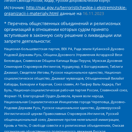
Легион Свобода России, Айдар, Русский добровольческий корпус
Источник:
http://nac.gov.ru/terroristicheskie-i-ekstremistskie-
organizacii-i-materialy.html
данные на
16.11.2023
* Перечень общественных объединений и религиозных
организаций в отношении которых судом принято
вступившее в законную силу решение о ликвидации или
запрете деятельности:
Национал-большевистская партия, ВЕК РА, Рада земли Кубанской Духовно
Родовой Державы Русь, Община Духовного Управления Асгардской Веси
Беловодья, Славянская Община Капища Веды Перуна, Мужская Духовная
Семинария Староверов-Инглингов, Нурджулар, К Богодержавию, Таблиги
Джамаат, Свидетели Иеговы, Русское национальное единство, Национал-
социалистическое общество, Джамаат мувахидов, Объединенный Вилайат
Кабарды, Балкарии и Карачая, Союз славян, Ат-Такфир Валь-Хиджра, Пит
Буль, Национал-социалистическая рабочая партия России, Славянский союз,
Формат-18, Благородный Орден Дьявола, Армия воли народа,
Национальная Социалистическая Инициатива города Череповца, Духовно-
Родовая Держава Русь, Русское национальное единство, Древнерусской
Инглистической церкви Православных Староверов-Инглингов, Русский
общенациональный союз, Движение против нелегальной иммиграции,
Кровь и Честь, О свободе совести и о религиозных объединениях, Омская
организация общественного политического движения Русское