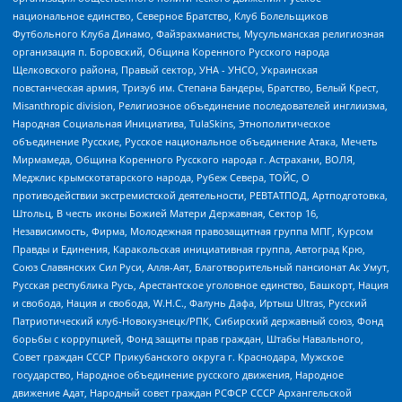
национальное единство, Северное Братство, Клуб Болельщиков
Футбольного Клуба Динамо, Файзрахманисты, Мусульманская религиозная
организация п. Боровский, Община Коренного Русского народа
Щелковского района, Правый сектор, УНА - УНСО, Украинская
повстанческая армия, Тризуб им. Степана Бандеры, Братство, Белый Крест,
Misanthropic division, Религиозное объединение последователей инглиизма,
Народная Социальная Инициатива, TulaSkins, Этнополитическое
объединение Русские, Русское национальное объединение Атака, Мечеть
Мирмамеда, Община Коренного Русского народа г. Астрахани, ВОЛЯ,
Меджлис крымскотатарского народа, Рубеж Севера, ТОЙС, О
противодействии экстремистской деятельности, РЕВТАТПОД, Артподготовка,
Штольц, В честь иконы Божией Матери Державная, Сектор 16,
Независимость, Фирма, Молодежная правозащитная группа МПГ, Курсом
Правды и Единения, Каракольская инициативная группа, Автоград Крю,
Союз Славянских Сил Руси, Алля-Аят, Благотворительный пансионат Ак Умут,
Русская республика Русь, Арестантское уголовное единство, Башкорт, Нация
и свобода, Нация и свобода, W.H.С., Фалунь Дафа, Иртыш Ultras, Русский
Патриотический клуб-Новокузнецк/РПК, Сибирский державный союз, Фонд
борьбы с коррупцией, Фонд защиты прав граждан, Штабы Навального,
Совет граждан СССР Прикубанского округа г. Краснодара, Мужское
государство, Народное объединение русского движения, Народное
движение Адат, Народный совет граждан РСФСР СССР Архангельской