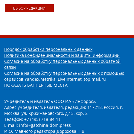
ВЫБОР РЕДАКЦИИ
Порядок обработки персональных данных
Политика конфиденциальности и защиты информации
Согласие на обработку персональных данных обратной
связи
Согласие на обработку персональных данных с помощью
сервисов Yandex.Metrika, LiveInternet, top.mail.ru
ПОКАЗАТЬ БАННЕРНЫЕ МЕСТА
Учредитель и издатель ООО ИА «Инфорос».
Адрес учредителя, издателя, редакции: 117218, Россия, г.
Москва, ул. Кржижановского, д.13, кор. 2
Телефон: +7 (495) 718-84-11
E-mail: info@gatchina-dom.press
И.О. главного редактора Дорохова Н.В.