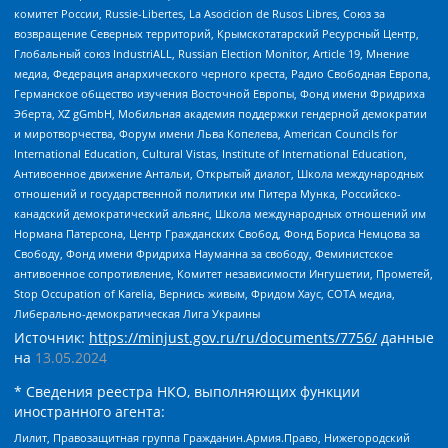
комитет России, Russie-Libertes, La Asocicion de Rusos Libres, Союз за
возвращение Северных территорий, Крымскотатарский Ресурсный Центр,
Глобальный союз IndustriALL, Russian Election Monitor, Article 19, Мнение
медиа, Федерация анархического черного креста, Радио Свободная Европа,
Германское общество изучения Восточной Европы, Фонд имени Фридриха
Эберта, XZ gGmbH, Мобильная академия поддержки гендерной демократии
и миротворчества, Форум имени Льва Копелева, American Councils for
International Education, Cultural Vistas, Institute of International Education,
Антивоенное движение Антальи, Открытый диалог, Школа международных
отношений и государственной политики им Питера Мунка, Российско-
канадский демократический альянс, Школа международных отношений им
Нормана Патерсона, Центр Гражданских Свобод, Фонд Бориса Немцова за
Свободу, Фонд имени Фридриха Науманна за свободу, Феминистское
антивоенное сопротивление, Комитет независимости Ингушетии, Прометей,
Stop Occupation of Karelia, Вернись живым, Фридом Хаус, СОТА медиа,
Либерально-демократическая Лига Украины
Источник:
https://minjust.gov.ru/ru/documents/7756/
данные
на
13.05.2024
* Сведения реестра НКО, выполняющих функции
иностранного агента:
Лилит, Правозащитная группа Гражданин.Армия.Право, Нижегородский