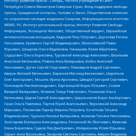
Институт развития прессы - Сибирь, Частное учреждение в Санкт-
Петербурге Совета Министров Северных Стран, Фонд поддержки свободы
прессы, Гражданский контроль, Человек и Закон, Общественная комиссия
по сохранению наследия академика Сахарова, Информационное агентство
МЕМО. РУ, Институт региональной прессы, Институт Развития Свободы
Информации, Экозащита!-Женсовет, Общественный вердикт, Евразийская
антимонопольная ассоциация, Бедушев Петр Петрович, Дзугкоева Регина
Николаевна, Кривенко Сергей Владимирович, Милославский Павел
Юрьевич, Шнырова Ольга Вадимовна, Чанышева Лилия Айратовна,
Сидорович Ольга Борисовна, Туровский Александр Алексеевич, Васильева
Анастасия Евгеньевна, Ривина Анна Валерьевна, Бойко Анатолий
Николаевич, Дугин Сергей Георгиевич, Пивоваров Андрей Сергеевич,
Аверин Виталий Евгеньевич, Барахоев Магомед Бекханович, Шарипков
Олег Викторович, Мошель Ирина Ароновна, Шведов Григорий Сергеевич,
Пономарев Лев Александрович, Каргалицкий Борис Юльевич, Созаев
Валерий Валерьевич, Исламов Тимур Рифгатович, Романова Ольга
Евгеньевна, Щаров Сергей Алексадрович, Цирульников Борис Альбертович,
Гасан Ольга Павловна, Паутов Юрий Анатольевич, Верховский Александр
Маркович, Пислакова-Паркер Марина Петровна, Кочеткова Татьяна
Владимировна, Чуркина Наталья Валерьевна, Акимова Татьяна Николаевна,
Золотарева Екатерина Александровна, Рачинский Ян Збигневич, Жемкова
Елена Борисовна, Гудков Лев Дмитриевич, Илларионова Юлия Юрьевна,
Саранг Анна Васильевна, Захарова Светлана Сергеевна, Аверин Владимир