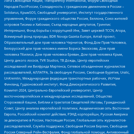
Лига Свободных Наций, Transparеncy International, Форум Свободных
Народов ПостРоссии, Солидарность с гражданским движением в России –
Solidarus, КрымSOS, Свободный университет, Институт государственного
управления, Форум гражданского общества Россия, Беллона, Союз жителей
островов Тисима и Хабомаи, Съезд народных депутатов, Гринпис
Интернешнл, Фонд борьбы с коррупцией Инк, Завет церквей TCCN, Агора,
Всемирный фонд природы, BDR Novaja Gazeta-Europe, Алтай проект,
Образовательный дом прав человека Чернигов, Фонд Дом Прав Человека,
Белорусский дом прав человека имени Бориса Звозскова, Дом прав
человека Тбилиси, Дом прав человека Ереван, Дом прав человека Крым,
Центр дикого лосося, TVR Studios, ТВ Дождь, Центр европейских
исследований им Вилфрида Мартенса, Сетевое объединение журналистов
расследователей, АЛЛАТРА, За свободную Россию, Свободная Бурятия, Uralic,
UnKremlin, Международная федерация транспортных рабочих, ИстЧам
Финланд, Гудзоновский институт, Фонд Демократического Развития,
Комитет-2024, Центрально-Европейский университет, Центр
восточноевропейских и международных исследований, Общество
Сторожевой башни, Библии и трактатов Свидетелей Иеговы, Гражданский
Совет, Центр анализа европейской политики, Академическая сеть Восточная
Европа, Российский комитет действия, РЭНД корпорейшн, Русская Америка
за демократию в России, Настоящая Россия, Глобальная сеть журналистов-
расследователей, Служба поддержки, Свободная Россия Берлин, Свободная
Россия Северный Рейн-Вестфалия, Фонд глобальной помощи, Антивоенный