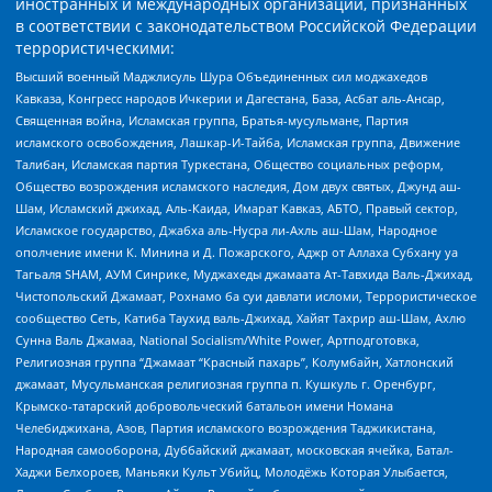
иностранных и международных организаций, признанных
в соответствии с законодательством Российской Федерации
террористическими:
Высший военный Маджлисуль Шура Объединенных сил моджахедов
Кавказа, Конгресс народов Ичкерии и Дагестана, База, Асбат аль-Ансар,
Священная война, Исламская группа, Братья-мусульмане, Партия
исламского освобождения, Лашкар-И-Тайба, Исламская группа, Движение
Талибан, Исламская партия Туркестана, Общество социальных реформ,
Общество возрождения исламского наследия, Дом двух святых, Джунд аш-
Шам, Исламский джихад, Аль-Каида, Имарат Кавказ, АБТО, Правый сектор,
Исламское государство, Джабха аль-Нусра ли-Ахль аш-Шам, Народное
ополчение имени К. Минина и Д. Пожарского, Аджр от Аллаха Субхану уа
Тагьаля SHAM, АУМ Синрике, Муджахеды джамаата Ат-Тавхида Валь-Джихад,
Чистопольский Джамаат, Рохнамо ба суи давлати исломи, Террористическое
сообщество Сеть, Катиба Таухид валь-Джихад, Хайят Тахрир аш-Шам, Ахлю
Сунна Валь Джамаа, National Socialism/White Power, Артподготовка,
Религиозная группа “Джамаат “Красный пахарь”, Колумбайн, Хатлонский
джамаат, Мусульманская религиозная группа п. Кушкуль г. Оренбург,
Крымско-татарский добровольческий батальон имени Номана
Челебиджихана, Азов, Партия исламского возрождения Таджикистана,
Народная самооборона, Дуббайский джамаат, московская ячейка, Батал-
Хаджи Белхороев, Маньяки Культ Убийц, Молодёжь Которая Улыбается,