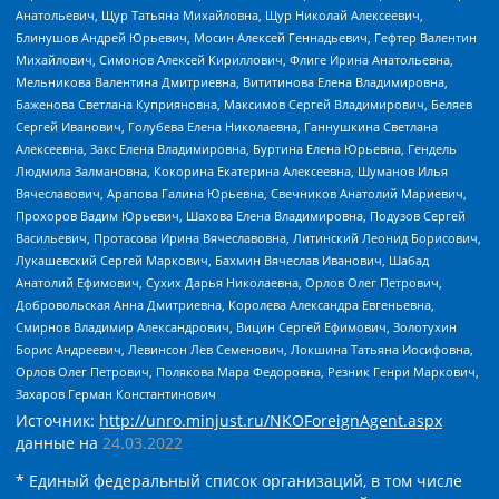
Анатольевич, Щур Татьяна Михайловна, Щур Николай Алексеевич,
Блинушов Андрей Юрьевич, Мосин Алексей Геннадьевич, Гефтер Валентин
Михайлович, Симонов Алексей Кириллович, Флиге Ирина Анатольевна,
Мельникова Валентина Дмитриевна, Вититинова Елена Владимировна,
Баженова Светлана Куприяновна, Максимов Сергей Владимирович, Беляев
Сергей Иванович, Голубева Елена Николаевна, Ганнушкина Светлана
Алексеевна, Закс Елена Владимировна, Буртина Елена Юрьевна, Гендель
Людмила Залмановна, Кокорина Екатерина Алексеевна, Шуманов Илья
Вячеславович, Арапова Галина Юрьевна, Свечников Анатолий Мариевич,
Прохоров Вадим Юрьевич, Шахова Елена Владимировна, Подузов Сергей
Васильевич, Протасова Ирина Вячеславовна, Литинский Леонид Борисович,
Лукашевский Сергей Маркович, Бахмин Вячеслав Иванович, Шабад
Анатолий Ефимович, Сухих Дарья Николаевна, Орлов Олег Петрович,
Добровольская Анна Дмитриевна, Королева Александра Евгеньевна,
Смирнов Владимир Александрович, Вицин Сергей Ефимович, Золотухин
Борис Андреевич, Левинсон Лев Семенович, Локшина Татьяна Иосифовна,
Орлов Олег Петрович, Полякова Мара Федоровна, Резник Генри Маркович,
Захаров Герман Константинович
Источник:
http://unro.minjust.ru/NKOForeignAgent.aspx
данные на
24.03.2022
* Единый федеральный список организаций, в том числе