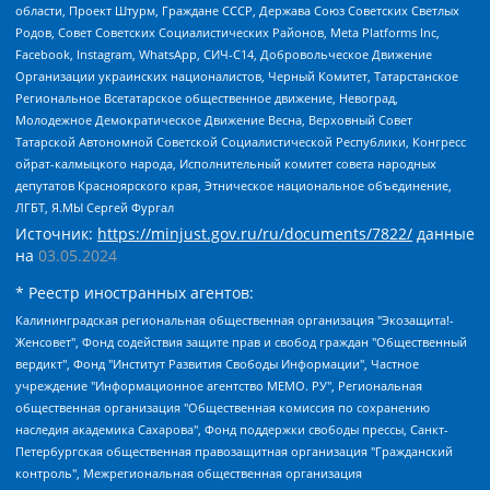
области, Проект Штурм, Граждане СССР, Держава Союз Советских Светлых
Родов, Совет Советских Социалистических Районов, Meta Platforms Inc,
Facebook, Instagram, WhatsApp, СИЧ-С14, Добровольческое Движение
Организации украинских националистов, Черный Комитет, Татарстанское
Региональное Всетатарское общественное движение, Невоград,
Молодежное Демократическое Движение Весна, Верховный Совет
Татарской Автономной Советской Социалистической Республики, Конгресс
ойрат-калмыцкого народа, Исполнительный комитет совета народных
депутатов Красноярского края, Этническое национальное объединение,
ЛГБТ, Я.МЫ Сергей Фургал
Источник:
https://minjust.gov.ru/ru/documents/7822/
данные
на
03.05.2024
* Реестр иностранных агентов:
Калининградская региональная общественная организация "Экозащита!-Женсовет", Фонд содействия защите прав и свобод граждан "Общественный вердикт", Фонд "Институт Развития Свободы Информации", Частное учреждение "Информационное агентство МЕМО. РУ", Региональная общественная организация "Общественная комиссия по сохранению наследия академика Сахарова", Фонд поддержки свободы прессы, Санкт-Петербургская общественная правозащитная организация "Гражданский контроль", Межрегиональная общественная организация "Информационно-просветительский центр "Мемориал", Региональный Фонд "Центр Защиты Прав Средств Массовой Информации", с 05.12.2023 Фонд "Центр Защиты Прав Средств массовой информации", Региональная общественная благотворительная организация помощи беженцам и мигрантам "Гражданское содействие", Негосударственное образовательное учреждение дополнительного профессионального образования (повышение квалификации) специалистов "АКАДЕМИЯ ПО ПРАВАМ ЧЕЛОВЕКА", Свердловская региональная общественная организация "Сутяжник", Автономная некоммерческая организация "Центр независимых социологических исследований", Союз общественных объединений "Российский исследовательский центр по правам человека", Региональное общественное учреждение научно-информационный центр "МЕМОРИАЛ", Некоммерческая организация "Фонд защиты гласности", Автономная некоммерческая организация "Институт прав человека", Городская общественная организация "Екатеринбургское общество "МЕМОРИАЛ", Городская общественная организация "Рязанское историко-просветительское и правозащитное общество "Мемориал" (Рязанский Мемориал), Челябинский региональный орган общественной самодеятельности – женское общественное объединение "Женщины Евразии", Челябинский региональный орган общественной самодеятельности "Уральская правозащитная группа", Фонд содействия защите здоровья и социальной справедливости имени Андрея Рылькова, Автономная Некоммерческая Организация "Аналитический Центр Юрия Левады", Автономная некоммерческая организация социальной поддержки населения "Проект Апрель", Региональная общественная организация помощи женщинам и детям, находящимся в кризисной ситуации "Информационно-методический центр "Анна", Фонд содействия развитию массовых коммуникаций и правовому просвещению "Так-так-Так", Фонд содействия устойчивому развитию "Серебряная тайга", Свердловский региональный общественный фонд социальных проектов "Новое время", "Idel.Реалии", Кавказ.Реалии, Крым.Реалии, Телеканал Настоящее Время, Татаро-башкирская служба Радио Свобода (Azatliq Radiosi), Радио Свободная Европа/Радио Свобода (PCE/PC), "Сибирь.Реалии", "Фактограф", Благотворительный фонд помощи осужденным и их семьям, Автономная некоммерческая организация "Институт глобализации и социальных движений", Фонд "В защиту прав заключенных", Частное учреждение "Центр поддержки и содействия развитию средств массовой информации", Пензенский региональный общественный благотворительный фонд "Гражданский союз", "Север.Реалии", Некоммерческая организация Фонд "Правовая инициатива", Общество с ограниченной ответственностью "Радио Свободная Европа/Радио Свобода", Чешское информационное агентство "MEDIUM-ORIENT", Красноярская региональная общественная организация "Мы против СПИДа", Камалягин Денис Николаевич, Маркелов Сергей Евгеньевич, Пономарев Лев Александрович, Савицкая Людмила Алексеевна, Автономная некоммерческая организация "Центр по работе с проблемой насилия "НАСИЛИЮ.НЕТ", Межрегиональный профессиональный союз работников здравоохранения "Альянс врачей", Юридическое лицо, зарегистрированное в Латвийской Республике, SIA "Medusa Project" (регистрационный номер 40103797863, дата регистрации 10.06.2014), Некоммерческая организация "Фонд по борьбе с коррупцией", Автономная некоммерческая организация "Институт права и публичной политики", Баданин Роман Сергеевич, Гликин Максим Александрович, Железнова Мария Михайловна, Лукьянова Юлия Сергеевна, Маетная Елизавета Витальевна, Маняхин Петр Борисович, Чуракова Ольга Владимировна, Ярош Юлия Петровна, Юридическое лицо "The Insider SIA", зарегистрированное в Риге, Латвийская Республика (дата регистрации 26.06.2015), являющееся администратором доменного имени интернет-издания "The Insider SIA", https://theins.ru, Постернак Алексей Евгеньевич, Рубин Михаил Аркадьевич, Анин Роман Александрович, Юридическое лицо Istories fonds, зарегистрированное в Латвийской Республике (регистрационный номер 50008295751, дата регистрации 24.02.2020), Великовский Дмитрий Александрович, Долинина Ирина Николаевна, Мароховская Алеся Алексеевна, Шлейнов Роман Юрьевич, Шмагун Олеся Валентиновна, Общество с ограниченной ответственностью "Альтаир 2021", Общество с ограниченной ответственностью "Вега 2021", Общество с ограниченной ответственностью "Главный редактор 2021", Общество с ограниченной ответственностью "Ромашки монолит", Важенков Артем Валерьевич, Ивановская областная общественная организация "Центр гендерных исследований", Гурман Юрий Альбертович, Медиапроект "ОВД-Инфо", Егоров Владимир Владимирович, Жилинский Владимир Александрович, Общество с ограниченной ответственностью "ЗП", Иванова София Юрьевна, Карезина Инна Павловна, Кильтау Екатерина Викторовна, Петров Алексей Викторович, Пискунов Сергей Евгеньевич, Смирнов Сергей Сергеевич, Тихонов Михаил Сергеевич, Общество с ограниченной ответственностью "ЖУРНАЛИСТ-ИНОСТРАННЫЙ АГЕНТ", Арапова Галина Юрьевна, Вольтская Татьяна Анатольевна, Американская компания "Mason G.E.S. Anonymous Foundation" (США), являющаяся владельцем интернет-издания https://mnews.world/, Компания "Stichting Bellingcat", зарегистрированная в Нидерландах (дата регистрации 11.07.2018), Захаров Андрей Вячеславович, Клепиковская Екатерина Дмитриевна, Общество с ограниченной ответственностью "МЕМО", Перл Роман Александрович, Симонов Евгений Алексеевич, Соловьева Елена Анатольевна, Сотников Даниил Владимирович, Сурначева Елизавета Дмитриевна, Автономная некоммерческая организация по защите прав человека и информированию населения "Якутия – Наше Мнение", Общество с ограниченной ответственностью "Москоу диджитал медиа", с 26.01.2023 Общество с ограниченной ответственностью "Чайка Белые сады", Ветошкина Валерия Валерьевна, Заговора Максим Александрович, Межрегиональное общественное движение "Российская ЛГБТ - сеть", Оленичев Максим Владимирович, Павлов Иван Юрьевич, Скворцова Елена Сергеевна, Общество с ограниченной ответственностью "Как бы инагент", Кочетков Игорь Викторович, Общество с ограниченной ответственностью "Честные выборы", Еланчик Олег Александрович, Общество с ограниченной ответственностью "Нобелевский призыв", Гималова Регина Эмилевна, Григорьев Андрей Валерьевич, Григорьева Алина Александровна, Ассоциация по содействию защите прав призывников, альтернативнослужащих и военнослужащих "Правозащитная группа "Гражданин.Армия.Право", Хисамова Регина Фаритовна, Автономная некоммерческая организация по реализации социально-правовых программ "Лилит", Дальневосточное общественное движение "Маяк", Санкт-Петербургская ЛГБТ-инициативная группа "Выход", Инициативная группа ЛГБТ+ "Реверс", Алексеев Андрей Викторович, Бекбулатова Таисия Львовна, Беляев Иван Михайлович, Владыкина Елена Сергеевна, Гельман Марат Александрович, Никульшина Вероника Юрьевна, Толоконникова Надежда Андреевна, Шендерович Виктор Анатольевич, Общество с ограниченной ответственностью "Данное сообщение", Общество с ограниченной ответственностью Издательский дом "Новая глава", Айнбиндер Александра Александровна, Московский комьюнити-центр для ЛГБТ+инициатив, Благотворительный фонд развития филантропии, Deutsche Welle (Германия, Kurt-Schumacher-Strasse 3, 53113 Bonn), Борзунова Мария Михайловна, Воробьев Виктор Викторович, Голубева Анна Львовна, Константинова Алла Михайловна, Малкова Ирина Владимировна, Мурадов Мурад Абдулгалимович, Осетинская Елизавета Николаевна, Понасенков Евгений Николаевич, Ганапольский Матвей Юрьевич, Киселев Евгений Алексеевич, Борухович Ирина Григорьевна, Дремин Иван Тимофеевич, Дубровский Дмитрий Викторович, Красноярская региональная общественная организация поддержки и развития альтернативных образовательных технологий и межкультурных коммуникаций "ИНТЕРРА", Маяковская Екатерина Алексеевна, Фейгин Марк Захарович, Филимонов Андрей Викторович, Дзугкоева Регина Николаевна, Доброхотов Роман Александрович, Дудь Юрий Александрович, Елкин Сергей Владимирович, Кругликов Кирилл Игоревич, Сабунаева Мария Леонидовна, Семенов Алексей Владимирович, Шаинян Карен Багратович, Шульман Екатерина Михайловна, Асафьев Артур Валерьевич, Вахштайн Виктор Семенович, Венедиктов Алексей Алексеевич, Лушникова Екатерина Евгеньевна, Волков Леонид Михайлович, Невзоров Александр Глебович, Пархоменко Сергей Борисович, Сироткин Ярослав Николаевич, Кара-Мурза Владимир Владимирович, Баранова Наталья Владимировна, Гозман Леонид Яковлевич, Кагарлицкий Борис Юльевич, Климарев Михаил Валерьевич, Милов Владимир Станиславович, Автономная некоммерческая организация Краснодарский центр современного искусства "Типография", Моргенштерн Алишер Тагирович, Соболь Любовь Эдуардовна, Общество с ограниченной ответственностью "ЛИЗА НОРМ", Каспаров Гарри Кимович, Ходорковский Михаил Борисович, Общество с ограниченной ответственностью "Апрельские тезисы", Данилович Ирина Брониславовна, Кашин Олег Владимирович, Петров Николай Владимирович, Пивоваров Алексей Владимирович, Соколов Михаил Владимирович, Цветкова Юлия Владимировна, Чичваркин Евгений Александрович, Комитет против пыток/Команда против пыток, Общество с ограниченной ответственностью "Первый научный", Общество с ограниченной ответственностью "Вертолет и ко", Белоцерковская Вероника Борисовна, Кац Максим Евгеньевич, Лазарева Татьяна Юрьевна, Шаведдинов Руслан Табризович, Яшин Илья Валерьевич, Общество с ограниченной ответственностью "Иноагент ААВ", Алешковский Дмитрий Петрович, Альбац Евгения Марковна, Быков Дмитрий Львович, Галямина Юлия Евгеньевна, Лойко Сергей Леонидович, Мартынов Кирилл Константинович, Медведев Сергей Александрович, Крашенинников Федор Геннадиевич, Гордеева Катерина Вл