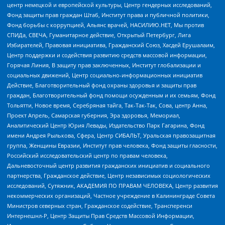
центр немецкой и европейской культуры, Центр гендерных исследований,
Фонд защиты прав граждан Штаб, Институт права и публичной политики,
Фонд борьбы с коррупцией, Альянс врачей, НАСИЛИЮ.НЕТ, Мы против
СПИДа, СВЕЧА, Гуманитарное действие, Открытый Петербург, Лига
Избирателей, Правовая инициатива, Гражданский Союз, Хасдей Ерушалаим,
Центр поддержки и содействия развитию средств массовой информации,
Горячая Линия, В защиту прав заключенных, Институт глобализации и
социальных движений, Центр социально-информационных инициатив
Действие, Благотворительный фонд охраны здоровья и защиты прав
граждан, Благотворительный фонд помощи осужденным и их семьям, Фонд
Тольятти, Новое время, Серебряная тайга, Так-Так-Так, Сова, центр Анна,
Проект Апрель, Самарская губерния, Эра здоровья, Мемориал,
Аналитический Центр Юрия Левады, Издательство Парк Гагарина, Фонд
имени Андрея Рылькова, Сфера, Центр СИБАЛЬТ, Уральская правозащитная
группа, Женщины Евразии, Институт прав человека, Фонд защиты гласности,
Российский исследовательский центр по правам человека,
Дальневосточный центр развития гражданских инициатив и социального
партнерства, Гражданское действие, Центр независимых социологических
исследований, Сутяжник, АКАДЕМИЯ ПО ПРАВАМ ЧЕЛОВЕКА, Центр развития
некоммерческих организаций, Частное учреждение в Калининграде Совета
Министров северных стран, Гражданское содействие, Трансперенси
Интернешнл-Р, Центр Защиты Прав Средств Массовой Информации,