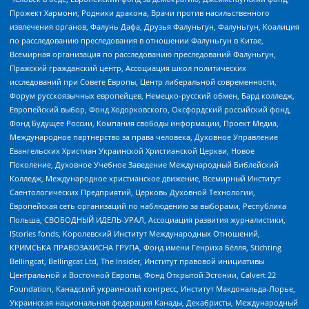
Прожект Хармони, Родники дракона, Врачи против насильственного
извлечения органов, Фалунь Дафа, Друзья Фалуньгун, Фалуньгун, Коалиция
по расследованию преследования в отношении Фалуньгун в Китае,
Всемирная организация по расследованию преследований Фалуньгун,
Пражский гражданский центр, Ассоциация школ политических
исследований при Совете Европы, Центр либеральной современности,
Форум русскоязычных европейцев, Немецко-русский обмен, Бард колледж,
Европейский выбор, Фонд Ходорковского, Оксфордский российский фонд,
Фонд Будущее России, Компания свободы информации, Проект Медиа,
Международное партнерство за права человека, Духовное Управление
Евангельских Христиан Украинской Христианской Церкви, Новое
Поколение, Духовное Учебное Заведение Международный Библейский
Колледж, Международное христианское движение, Всемирный Институт
Саентологических Предприятий, Церковь Духовной Технологии,
Европейская сеть организаций по наблюдению за выборами, Республика
Польша, СВОБОДНЫЙ ИДЕЛЬ-УРАЛ, Ассоциация развития журналистики,
IStories fonds, Королевский Институт Международных Отношений,
КРИМСЬКА ПРАВОЗАХИСНА ГРУПА, Фонд имени Генриха Бёлля, Stichting
Bellingcat, Bellingcat Ltd, The Insider, Институт правовой инициативы
Центральной и Восточной Европы, Фонд Открытой Эстонии, Calvert 22
Foundation, Канадский украинский конгресс, Институт Макдональда-Лорье,
Украинская национальная федерация Канады, Декабристы, Международный