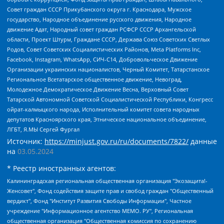
Совет граждан СССР Прикубанского округа г. Краснодара, Мужское
государство, Народное объединение русского движения, Народное
движение Адат, Народный совет граждан РСФСР СССР Архангельской
области, Проект Штурм, Граждане СССР, Держава Союз Советских Светлых
Родов, Совет Советских Социалистических Районов, Meta Platforms Inc,
Facebook, Instagram, WhatsApp, СИЧ-С14, Добровольческое Движение
Организации украинских националистов, Черный Комитет, Татарстанское
Региональное Всетатарское общественное движение, Невоград,
Молодежное Демократическое Движение Весна, Верховный Совет
Татарской Автономной Советской Социалистической Республики, Конгресс
ойрат-калмыцкого народа, Исполнительный комитет совета народных
депутатов Красноярского края, Этническое национальное объединение,
ЛГБТ, Я.МЫ Сергей Фургал
Источник:
https://minjust.gov.ru/ru/documents/7822/
данные
на
03.05.2024
* Реестр иностранных агентов:
Калининградская региональная общественная организация "Экозащита!-Женсовет", Фонд содействия защите прав и свобод граждан "Общественный вердикт", Фонд "Институт Развития Свободы Информации", Частное учреждение "Информационное агентство МЕМО. РУ", Региональная общественная организация "Общественная комиссия по сохранению наследия академика Сахарова", Фонд поддержки свободы прессы, Санкт-Петербургская общественная правозащитная организация "Гражданский контроль", Межрегиональная общественная организация "Информационно-просветительский центр "Мемориал", Региональный Фонд "Центр Защиты Прав Средств Массовой Информации", с 05.12.2023 Фонд "Центр Защиты Прав Средств массовой информации", Региональная общественная благотворительная организация помощи беженцам и мигрантам "Гражданское содействие", Негосударственное образовательное учреждение дополнительного профессионального образования (повышение квалификации) специалистов "АКАДЕМИЯ ПО ПРАВАМ ЧЕЛОВЕКА", Свердловская региональная общественная организация "Сутяжник", Автономная некоммерческая организация "Центр независимых социологических исследований", Союз общественных объединений "Российский исследовательский центр по правам человека", Региональное общественное учреждение научно-информационный центр "МЕМОРИАЛ", Некоммерческая организация "Фонд защиты гласности", Автономная некоммерческая организация "Институт прав человека", Городская общественная организация "Екатеринбургское общество "МЕМОРИАЛ", Городская общественная организация "Рязанское историко-просветительское и правозащитное общество "Мемориал" (Рязанский Мемориал), Челябинский региональный орган общественной самодеятельности – женское общественное объединение "Женщины Евразии", Челябинский региональный орган общественной самодеятельности "Уральская правозащитная группа", Фонд содействия защите здоровья и социальной справедливости имени Андрея Рылькова, Автономная Некоммерческая Организация "Аналитический Центр Юрия Левады", Автономная некоммерческая организация социальной поддержки населения "Проект Апрель", Региональная общественная организация помощи женщинам и детям, находящимся в кризисной ситуации "Информационно-методический центр "Анна", Фонд содействия развитию массовых коммуникаций и правовому просвещению "Так-так-Так", Фонд содействия устойчивому развитию "Серебряная тайга", Свердловский региональный общественный фонд социальных проектов "Новое время", "Idel.Реалии", Кавказ.Реалии, Крым.Реалии, Телеканал Настоящее Время, Татаро-башкирская служба Радио Свобода (Azatliq Radiosi), Радио Свободная Европа/Радио Свобода (PCE/PC), "Сибирь.Реалии", "Фактограф", Благотворительный фонд помощи осужденным и их семьям, Автономная некоммерческая организация "Институт глобализации и социальных движений", Фонд "В защиту прав заключенных", Частное учреждение "Центр поддержки и содействия развитию средств массовой информации", Пензенский региональный общественный благотворительный фонд "Гражданский союз", "Север.Реалии", Некоммерческая организация Фонд "Правовая инициатива", Общество с ограниченной ответственностью "Радио Свободная Европа/Радио Свобода", Чешское информационное агентство "MEDIUM-ORIENT", Красноярская региональная общественная организация "Мы против СПИДа", Камалягин Денис Николаевич, Маркелов Сергей Евгеньевич, Пономарев Лев Александрович, Савицкая Людмила Алексеевна, Автономная некоммерческая организация "Центр по работе с проблемой насилия "НАСИЛИЮ.НЕТ", Межрегиональный профессиональный союз работников здравоохранения "Альянс врачей", Юридическое лицо, зарегистрированное в Латвийской Республике, SIA "Medusa Project" (регистрационный номер 40103797863, дата регистрации 10.06.2014), Некоммерческая организация "Фонд по борьбе с коррупцией", Автономная некоммерческая организация "Институт права и публичной политики", Баданин Роман Сергеевич, Гликин Максим Александрович, Железнова Мария Михайловна, Лукьянова Юлия Сергеевна, Маетная Елизавета Витальевна, Маняхин Петр Борисович, Чуракова Ольга Владимировна, Ярош Юлия Петровна, Юридическое лицо "The Insider SIA", зарегистрированное в Риге, Латвийская Республика (дата регистрации 26.06.2015), являющееся администратором доменного имени интернет-издания "The Insider SIA", https://theins.ru, Постернак Алексей Евгеньевич, Рубин Михаил Аркадьевич, Анин Роман Александрович, Юридическое лицо Istories fonds, зарегистрированное в Латвийской Республике (регистрационный номер 50008295751, дата регистрации 24.02.2020), Великовский Дмитрий Александрович, Долинина Ирина Николаевна, Мароховская Алеся Алексеевна, Шлейнов Роман Юрьевич, Шмагун Олеся Валентиновна, Общество с ограниченной ответственностью "Альтаир 2021", Общество с ограниченной ответственностью "Вега 2021", Общество с ограниченной ответственностью "Главный редактор 2021", Общество с ограниченной ответственностью "Ромашки монолит", Важенков Артем Валерьевич, Ивановская областная общественная организация "Центр гендерных исследований", Гурман Юрий Альбертович, Медиапроект "ОВД-Инфо", Егоров Владимир Владимирович, Жилинский Владимир Александрович, Общество с ограниченной ответственностью "ЗП", Иванова София Юрьевна, Карезина Инна Павловна, Кильтау Екатерина Викторовна, Петров Алексей Викторович, Пискунов Сергей Евгеньевич, Смирнов Сергей Сергеевич, Тихонов Михаил Сергеевич, Общество с ограниченной ответственностью "ЖУРНАЛИСТ-ИНОСТРАННЫЙ АГЕНТ", Арапова Галина Юрьевна, Вольтская Татьяна Анатольевна, Американская компания "Mason G.E.S. Anonymous Foundation" (США), являющаяся владельцем интернет-издания https://mnews.world/, Компания "Stichting Bellingcat", зарегистрированная в Нидерландах (дата регистрации 11.07.2018), Захаров Андрей Вячеславович, Клепиковская Екатерина Дмитриевна, Общество с ограниченной ответственностью "МЕМО", Перл Роман Александрович, Симонов Евгений Алексеевич, Соловьева Елена Анатольевна, Сотников Даниил Владимирович, Сурначева Елизавета Дмитриевна, Автономная некоммерческая организация по защите прав человека и информированию населения "Якутия – Наше Мнение", Общество с ограниченной ответственностью "Москоу диджитал медиа", с 26.01.2023 Общество с ограниченной ответственностью "Чайка Белые сады", Ветошкина Валерия Валерьевна, Заговора Максим Александрович, Межрегиональное общественное движение "Российская ЛГБТ - сеть", Оленичев Максим Владимирович, Павлов Иван Юрьевич, Скворцова Елена Сергеевна, Общество с ограниченной ответственностью "Как бы инагент", Кочетков Игорь Викторович, Общество с ограниченной ответственностью "Честные выборы", Еланчик Олег Александрович, Общество с ограниченной ответственностью "Нобелевский призыв", Гималова Регина Эмилевна, Григорьев Андрей Валерьевич, Григорьева Алина Александровна, Ассоциация по содействию защите прав призывников, альтернативнослужащих и военнослужащих "Правозащитная группа "Гражданин.Армия.Право", Хисамова Регина Фаритовна, Автономная некоммерческая организация по реализации социально-правовых программ "Лилит", Дальневосточное общественное движение "Маяк", Санкт-Петербургская ЛГБТ-инициативная группа "Выход", Инициативная группа ЛГБТ+ "Реверс", Алексеев Андрей Викторович, Бекбулатова Таисия Львовна, Беляев Иван Михайлович, Владыкина Елена Сергеевна, Гельман Марат Александрович, Никульшина Вероника Юрьевна, Толоконникова Надежда Андреевна, Шендерович Виктор Анатольевич, Общество с ограниченной ответственностью "Данное сообщение", Общество с ограниченной ответственностью Издательский дом "Новая глава", Айнбиндер Александра Александровна, Московский комьюнити-центр для ЛГБТ+инициатив, Благотворительный фонд развития филантропии, Deutsche Welle (Германия, Kurt-Schumacher-Strasse 3, 53113 Bonn), Борзунова Мария Михайловна, Воробьев Виктор Викторович, Голубева Анна Львовна, Константинова Алла Михайловна, Малкова Ирина Владимировна, Мурадов Мурад Абдулгалимович, Осетинская Елизавета Николаевна, Понасенков Евгений Николаевич, Ганапольский Матвей Юрьевич, Киселев Евгений Алексеевич, Борухович Ирина Григорьевна, Дремин Иван Тимофеевич, Дубровский Дмитрий Викторович, Красноярская региональная общественная организация поддержки и развития альтернативных образовательных технологий и межкультурных коммуникаций "ИНТЕРРА", Маяковская Екатерина Алексеевна, Фейгин Марк Захарович, Филимонов Андрей Викторович, Дзугкоева Регина Николаевна, Доброхотов Роман Александрович, Дудь Юрий Александрович, Елкин Сергей Владимирович, Кругликов Кирилл Игоревич, Сабунаева Мария Леонидовна, Семенов Алексей Владимирович, Шаинян Карен Багратович, Шульман Екатерина Михайловна, Асафьев Артур Валерьевич, Вахштайн Виктор Семенович, Венедиктов Алексей Алексеевич, Лушникова Екатерина Евгеньевна, Волков Леонид Михайлович, Невзоров Александр Глебович, Пархоменко Сергей Борисович, Сироткин Ярослав Николаевич, Кара-Мурза Владимир Владимирович, Баранова Наталья Владимировна, Гозман Леонид Яковлевич, Кагарлицкий Борис Юльевич, Климарев Михаил Валерьевич, Милов Владимир Станиславович, Автономная некоммерческая организация Краснодарский центр современного искусства "Типография", Моргенштерн Алишер Тагирович, Соболь Любовь Эдуардовна, Общество с ограниченной ответственностью "ЛИЗА НОРМ", Каспаров Гарри Кимович, Ходорковский Михаил Борисович, Общество с ограниченной ответственностью "Апрельские тезисы", Данилович Ирина Брониславовна, Кашин Олег Владимирович, Петров Николай Владимирович, Пивоваров Алексей Владимирович, Соколов Михаил Владимирович, Цветкова Юлия Владимировна, Чичваркин Евгений Александрович, Комитет против пыток/Команда против пыток, Общество с ограниченной ответственностью "Первый научный", Общество с ограниченной ответственностью "Вертолет и ко", Белоцерковская Вероника Борисовна, Кац Максим Евгеньевич, Лазарева Татьяна Юрьевна, Шаведдинов Руслан Табризович, Яшин Илья Валерьевич, Общество с ограниченной ответственностью "Иноагент ААВ", Алешковский Дмитрий Петрович, Альбац Евгения Марковна, Быков Дмитрий Львович, Галямина Юлия Евгеньевна, Лойко Сергей Леонидович, Мартынов Кирилл Константинович, Медведев Сергей Александрович, Крашенинников Федор Геннадиевич, Гордеева Катерина Вл