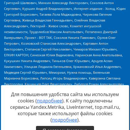
Для повышения удобства сайта мы используем
cookies (
подробнее
). К сайту подключены
сервисы Yandex.Metrika, LiveInternet, top.mail.ru,
Источник:
https://minjust.gov.ru/uploaded/files/reestr-
которые также используют файлы cookies
inostrannyih-agentov-22-03-2024.pdf
данные на
22.03.2024
(
подробнее
).