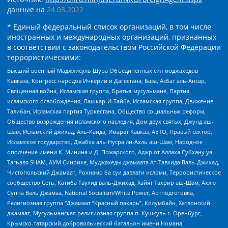
данные на
24.03.2022
* Единый федеральный список организаций, в том числе
иностранных и международных организаций, признанных
в соответствии с законодательством Российской Федерации
террористическими:
Высший военный Маджлисуль Шура Объединенных сил моджахедов
Кавказа, Конгресс народов Ичкерии и Дагестана, База, Асбат аль-Ансар,
Священная война, Исламская группа, Братья-мусульмане, Партия
исламского освобождения, Лашкар-И-Тайба, Исламская группа, Движение
Талибан, Исламская партия Туркестана, Общество социальных реформ,
Общество возрождения исламского наследия, Дом двух святых, Джунд аш-
Шам, Исламский джихад, Аль-Каида, Имарат Кавказ, АБТО, Правый сектор,
Исламское государство, Джабха аль-Нусра ли-Ахль аш-Шам, Народное
ополчение имени К. Минина и Д. Пожарского, Аджр от Аллаха Субхану уа
Тагьаля SHAM, АУМ Синрике, Муджахеды джамаата Ат-Тавхида Валь-Джихад,
Чистопольский Джамаат, Рохнамо ба суи давлати исломи, Террористическое
сообщество Сеть, Катиба Таухид валь-Джихад, Хайят Тахрир аш-Шам, Ахлю
Сунна Валь Джамаа, National Socialism/White Power, Артподготовка,
Религиозная группа “Джамаат “Красный пахарь”, Колумбайн, Хатлонский
джамаат, Мусульманская религиозная группа п. Кушкуль г. Оренбург,
Крымско-татарский добровольческий батальон имени Номана