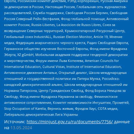
Европа, Российский комитет действия, РЭНД корпорейшн, Русская Америка
за демократию в России, Настоящая Россия, Глобальная сеть журналистов-
расследователей, Служба поддержки, Свободная Россия Берлин, Свободная
Россия Северный Рейн-Вестфалия, Фонд глобальной помощи, Антивоенный
комитет России, Russie-Libertes, La Asocicion de Rusos Libres, Союз за
возвращение Северных территорий, Крымскотатарский Ресурсный Центр,
Глобальный союз IndustriALL, Russian Election Monitor, Article 19, Мнение
медиа, Федерация анархического черного креста, Радио Свободная Европа,
Германское общество изучения Восточной Европы, Фонд имени Фридриха
Эберта, XZ gGmbH, Мобильная академия поддержки гендерной демократии
и миротворчества, Форум имени Льва Копелева, American Councils for
International Education, Cultural Vistas, Institute of International Education,
Антивоенное движение Антальи, Открытый диалог, Школа международных
отношений и государственной политики им Питера Мунка, Российско-
канадский демократический альянс, Школа международных отношений им
Нормана Патерсона, Центр Гражданских Свобод, Фонд Бориса Немцова за
Свободу, Фонд имени Фридриха Науманна за свободу, Феминистское
антивоенное сопротивление, Комитет независимости Ингушетии, Прометей,
Stop Occupation of Karelia, Вернись живым, Фридом Хаус, СОТА медиа,
Либерально-демократическая Лига Украины
Источник:
https://minjust.gov.ru/ru/documents/7756/
данные
на
13.05.2024