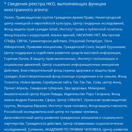
* Сведения реестра НКО, выполняющих функции
иностранного агента:
Лилит, Правозащитная группа Гражданин.Армия.Право, Нижегородский
центр немецкой и европейской культуры, Центр гендерных исследований,
Фонд защиты прав граждан Штаб, Институт права и публичной политики,
Фонд борьбы с коррупцией, Альянс врачей, НАСИЛИЮ.НЕТ, Мы против
СПИДа, СВЕЧА, Гуманитарное действие, Открытый Петербург, Лига
Избирателей, Правовая инициатива, Гражданский Союз, Хасдей Ерушалаим,
Центр поддержки и содействия развитию средств массовой информации,
Горячая Линия, В защиту прав заключенных, Институт глобализации и
социальных движений, Центр социально-информационных инициатив
Действие, Благотворительный фонд охраны здоровья и защиты прав
граждан, Благотворительный фонд помощи осужденным и их семьям, Фонд
Тольятти, Новое время, Серебряная тайга, Так-Так-Так, Сова, центр Анна,
Проект Апрель, Самарская губерния, Эра здоровья, Мемориал,
Аналитический Центр Юрия Левады, Издательство Парк Гагарина, Фонд
имени Андрея Рылькова, Сфера, Центр СИБАЛЬТ, Уральская правозащитная
группа, Женщины Евразии, Институт прав человека, Фонд защиты гласности,
Российский исследовательский центр по правам человека,
Дальневосточный центр развития гражданских инициатив и социального
партнерства, Гражданское действие, Центр независимых социологических
исследований, Сутяжник, АКАДЕМИЯ ПО ПРАВАМ ЧЕЛОВЕКА, Центр развития