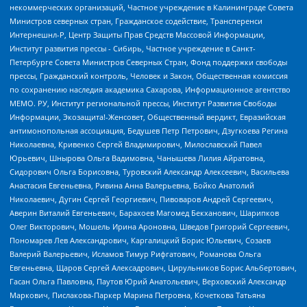
некоммерческих организаций, Частное учреждение в Калининграде Совета
Министров северных стран, Гражданское содействие, Трансперенси
Интернешнл-Р, Центр Защиты Прав Средств Массовой Информации,
Институт развития прессы - Сибирь, Частное учреждение в Санкт-
Петербурге Совета Министров Северных Стран, Фонд поддержки свободы
прессы, Гражданский контроль, Человек и Закон, Общественная комиссия
по сохранению наследия академика Сахарова, Информационное агентство
МЕМО. РУ, Институт региональной прессы, Институт Развития Свободы
Информации, Экозащита!-Женсовет, Общественный вердикт, Евразийская
антимонопольная ассоциация, Бедушев Петр Петрович, Дзугкоева Регина
Николаевна, Кривенко Сергей Владимирович, Милославский Павел
Юрьевич, Шнырова Ольга Вадимовна, Чанышева Лилия Айратовна,
Сидорович Ольга Борисовна, Туровский Александр Алексеевич, Васильева
Анастасия Евгеньевна, Ривина Анна Валерьевна, Бойко Анатолий
Николаевич, Дугин Сергей Георгиевич, Пивоваров Андрей Сергеевич,
Аверин Виталий Евгеньевич, Барахоев Магомед Бекханович, Шарипков
Олег Викторович, Мошель Ирина Ароновна, Шведов Григорий Сергеевич,
Пономарев Лев Александрович, Каргалицкий Борис Юльевич, Созаев
Валерий Валерьевич, Исламов Тимур Рифгатович, Романова Ольга
Евгеньевна, Щаров Сергей Алексадрович, Цирульников Борис Альбертович,
Гасан Ольга Павловна, Паутов Юрий Анатольевич, Верховский Александр
Маркович, Пислакова-Паркер Марина Петровна, Кочеткова Татьяна