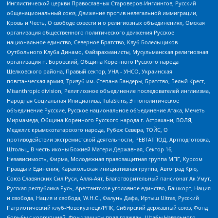
Инглистической церкви Православных Староверов-Инглингов, Русский
общенациональный союз, Движение против нелегальной иммиграции,
Кровь и Честь, О свободе совести и о религиозных объединениях, Омская
организация общественного политического движения Русское
национальное единство, Северное Братство, Клуб Болельщиков
Футбольного Клуба Динамо, Файзрахманисты, Мусульманская религиозная
организация п. Боровский, Община Коренного Русского народа
Щелковского района, Правый сектор, УНА - УНСО, Украинская
повстанческая армия, Тризуб им. Степана Бандеры, Братство, Белый Крест,
Misanthropic division, Религиозное объединение последователей инглиизма,
Народная Социальная Инициатива, TulaSkins, Этнополитическое
объединение Русские, Русское национальное объединение Атака, Мечеть
Мирмамеда, Община Коренного Русского народа г. Астрахани, ВОЛЯ,
Меджлис крымскотатарского народа, Рубеж Севера, ТОЙС, О
противодействии экстремистской деятельности, РЕВТАТПОД, Артподготовка,
Штольц, В честь иконы Божией Матери Державная, Сектор 16,
Независимость, Фирма, Молодежная правозащитная группа МПГ, Курсом
Правды и Единения, Каракольская инициативная группа, Автоград Крю,
Союз Славянских Сил Руси, Алля-Аят, Благотворительный пансионат Ак Умут,
Русская республика Русь, Арестантское уголовное единство, Башкорт, Нация
и свобода, Нация и свобода, W.H.С., Фалунь Дафа, Иртыш Ultras, Русский
Патриотический клуб-Новокузнецк/РПК, Сибирский державный союз, Фонд
борьбы с коррупцией, Фонд защиты прав граждан, Штабы Навального,