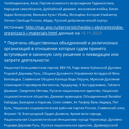
Челебиджихана, Азов, Партия исламского возрождения Таджикистана,
Народная самооборона, Дуббайский джамаат, московская ячейка, Батал-
Хаджи Белхороев, Маньяки Культ Убийц, Молодёжь Которая Улыбается,
Легион Свобода России, Айдар, Русский добровольческий корпус
Источник:
http://nac.gov.ru/terroristicheskie-i-ekstremistskie-
organizacii-i-materialy.html
данные на
16.11.2023
* Перечень общественных объединений и религиозных
организаций в отношении которых судом принято
вступившее в законную силу решение о ликвидации или
запрете деятельности:
Национал-большевистская партия, ВЕК РА, Рада земли Кубанской Духовно
Родовой Державы Русь, Община Духовного Управления Асгардской Веси
Беловодья, Славянская Община Капища Веды Перуна, Мужская Духовная
Семинария Староверов-Инглингов, Нурджулар, К Богодержавию, Таблиги
Джамаат, Свидетели Иеговы, Русское национальное единство, Национал-
социалистическое общество, Джамаат мувахидов, Объединенный Вилайат
Кабарды, Балкарии и Карачая, Союз славян, Ат-Такфир Валь-Хиджра, Пит
Буль, Национал-социалистическая рабочая партия России, Славянский союз,
Формат-18, Благородный Орден Дьявола, Армия воли народа,
Национальная Социалистическая Инициатива города Череповца, Духовно-
Родовая Держава Русь, Русское национальное единство, Древнерусской