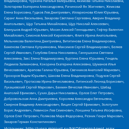
Владимировна, Чуркина Наталья Валерьевна, Акимова Татьяна Николаевна,
Золотарева Екатерина Александровна, Рачинский Ян Збигневич, Жемкова
Елена Борисовна, Гудков Лев Дмитриевич, Илларионова Юлия Юрьевна,
Саранг Анна Васильевна, Захарова Светлана Сергеевна, Аверин Владимир
Анатольевич, Щур Татьяна Михайловна, Щур Николай Алексеевич,
Блинушов Андрей Юрьевич, Мосин Алексей Геннадьевич, Гефтер Валентин
Михайлович, Симонов Алексей Кириллович, Флиге Ирина Анатольевна,
Мельникова Валентина Дмитриевна, Вититинова Елена Владимировна,
Баженова Светлана Куприяновна, Максимов Сергей Владимирович, Беляев
Сергей Иванович, Голубева Елена Николаевна, Ганнушкина Светлана
Алексеевна, Закс Елена Владимировна, Буртина Елена Юрьевна, Гендель
Людмила Залмановна, Кокорина Екатерина Алексеевна, Шуманов Илья
Вячеславович, Арапова Галина Юрьевна, Свечников Анатолий Мариевич,
Прохоров Вадим Юрьевич, Шахова Елена Владимировна, Подузов Сергей
Васильевич, Протасова Ирина Вячеславовна, Литинский Леонид Борисович,
Лукашевский Сергей Маркович, Бахмин Вячеслав Иванович, Шабад
Анатолий Ефимович, Сухих Дарья Николаевна, Орлов Олег Петрович,
Добровольская Анна Дмитриевна, Королева Александра Евгеньевна,
Смирнов Владимир Александрович, Вицин Сергей Ефимович, Золотухин
Борис Андреевич, Левинсон Лев Семенович, Локшина Татьяна Иосифовна,
Орлов Олег Петрович, Полякова Мара Федоровна, Резник Генри Маркович,
Захаров Герман Константинович
Источник:
http://unro.minjust.ru/NKOForeignAgent.aspx