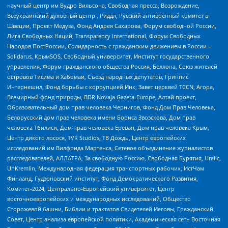
научный центр им Вудро Вильсона, Свободная пресса, Возрождение,
Всеукраинский духовный центр , Риддл, Русский антивоенный комитет в
Швеции, Проект Медуза, Фонд Андрея Сахарова, Форум свободной России,
Лига Свободных Наций, Transparеncy International, Форум Свободных
Народов ПостРоссии, Солидарность с гражданским движением в России –
Solidarus, КрымSOS, Свободный университет, Институт государственного
управления, Форум гражданского общества Россия, Беллона, Союз жителей
островов Тисима и Хабомаи, Съезд народных депутатов, Гринпис
Интернешнл, Фонд борьбы с коррупцией Инк, Завет церквей TCCN, Агора,
Всемирный фонд природы, BDR Novaja Gazeta-Europe, Алтай проект,
Образовательный дом прав человека Чернигов, Фонд Дом Прав Человека,
Белорусский дом прав человека имени Бориса Звозскова, Дом прав
человека Тбилиси, Дом прав человека Ереван, Дом прав человека Крым,
Центр дикого лосося, TVR Studios, ТВ Дождь, Центр европейских
исследований им Вилфрида Мартенса, Сетевое объединение журналистов
расследователей, АЛЛАТРА, За свободную Россию, Свободная Бурятия, Uralic,
UnKremlin, Международная федерация транспортных рабочих, ИстЧам
Финланд, Гудзоновский институт, Фонд Демократического Развития,
Комитет-2024, Центрально-Европейский университет, Центр
восточноевропейских и международных исследований, Общество
Сторожевой башни, Библии и трактатов Свидетелей Иеговы, Гражданский
Совет, Центр анализа европейской политики, Академическая сеть Восточная