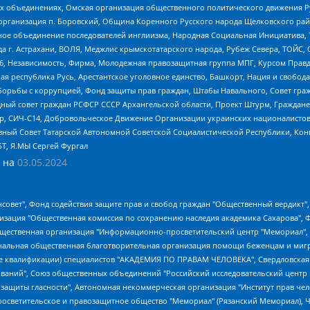
ных объединениях, Омская организация общественного политического движения Р
рганизация п. Боровский, Община Коренного Русского народа Щелковского район
гиозное объединение последователей инглиизма, Народная Социальная Инициатива,
 г. Астрахани, ВОЛЯ, Меджлис крымскотатарского народа, Рубеж Севера, ТОЙС, 
6, Независимость, Фирма, Молодежная правозащитная группа МПГ, Курсом Правд
ая республика Русь, Арестантское уголовное единство, Башкорт, Нация и свобода,
орьбы с коррупцией, Фонд защиты прав граждан, Штабы Навального, Совет гражд
ный совет граждан РСФСР СССР Архангельской области, Проект Штурм, Граждане 
tsApp, СИЧ-С14, Добровольческое Движение Организации украинских националисто
ный Совет Татарской Автономной Советской Социалистической Республики, Кон
БТ, Я.МЫ Сергей Фургал
 на
03.05.2024
мная некоммерческая организация "Центр по работе с проблемой насилия "НАСИЛИЮ.НЕТ", Межрегиональный профессиональный союз работников здравоохранения "Альянс врачей", Юридическое лицо, зарегистрированное в Латвийской Республике, SIA "Medusa Project" (регистрационный номер 40103797863, дата регистрации 10.06.2014), Некоммерческая организация "Фонд по борьбе с коррупцией", Автономная некоммерческая организация "Институт права и публичной политики", Баданин Роман Сергеевич, Гликин Максим Александрович, Железнова Мария Михайловна, Лукьянова Юлия Сергеевна, Маетная Елизавета Витальевна, Маняхин Петр Борисович, Чуракова Ольга Владимировна, Ярош Юлия Петровна, Юридическое лицо "The Insider SIA", зарегистрированное в Риге, Латвийская Республика (дата регистрации 26.06.2015), являющееся администратором доменного имени интернет-издания "The Insider SIA", https://theins.ru, Постернак Алексей Евгеньевич, Рубин Михаил Аркадьевич, Анин Роман Александрович, Юридическое лицо Istories fonds, зарегистрированное в Латвийской Республике (регистрационный номер 50008295751, дата регистрации 24.02.2020), Великовский Дмитрий Александрович, Долинина Ирина Николаевна, Мароховская Алеся Алексеевна, Шлейнов Роман Юрьевич, Шмагун Олеся Валентиновна, Общество с ограниченной ответственностью "Альтаир 2021", Общество с ограниченной ответственностью "Вега 2021", Общество с ограниченной ответственностью "Главный редактор 2021", Общество с ограниченной ответственностью "Ромашки монолит", Важенков Артем Валерьевич, Ивановская областная общественная организация "Центр гендерных исследований", Гурман Юрий Альбертович, Медиапроект "ОВД-Инфо", Егоров Владимир Владимирович, Жилинский Владимир Александрович, Общество с ограниченной ответственностью "ЗП", Иванова София Юрьевна, Карезина Инна Павловна, Кильтау Екатерина Викторовна, Петров Алексей Викторович, Пискунов Сергей Евгеньевич, Смирнов Сергей Сергеевич, Тихонов Михаил Сергеевич, Общество с ограниченной ответственностью "ЖУРНАЛИСТ-ИНОСТРАННЫЙ АГЕНТ", Арапова Галина Юрьевна, Вольтская Татьяна Анатольевна, Американская компания "Mason G.E.S. Anonymous Foundation" (США), являющаяся владельцем интернет-издания https://mnews.world/, Компания "Stichting Bellingcat", зарегистрированная в Нидерландах (дата регистрации 11.07.2018), Захаров Андрей Вячеславович, Клепиковская Екатерина Дмитриевна, Общество с ограниченной ответственностью "МЕМО", Перл Роман Александрович, Симонов Евгений Алексеевич, Соловьева Елена Анатольевна, Сотников Даниил Владимирович, Сурначева Елизавета Дмитриевна, Автономная некоммерческая организация по защите прав человека и информированию населения "Якутия – Наше Мнение", Общество с ограниченной ответственностью "Москоу диджитал медиа", с 26.01.2023 Общество с ограниченной ответственностью "Чайка Белые сады", Ветошкина Валерия Валерьевна, Заговора Максим Александрович, Межрегиональное общественное движение "Российская ЛГБТ - сеть", Оленичев Максим Владимирович, Павлов Иван Юрьевич, Скворцова Елена Сергеевна, Общество с ограниченной ответственностью "Как бы инагент", Кочетков Игорь Викторович, Общество с ограниченной ответственностью "Честные выборы", Еланчик Олег Александрович, Общество с ограниченной ответственностью "Нобелевский призыв", Гималова Регина Эмилевна, Григорьев Андрей Валерьевич, Григорьева Алина Александровна, Ассоциация по содействию защите прав призывников, альтернативнослужащих и военнослужащих "Правозащитная группа "Гражданин.Армия.Право", Хисамова Регина Фаритовна, Автономная некоммерческая организация по реализации социально-правовых программ "Лилит", Дальн