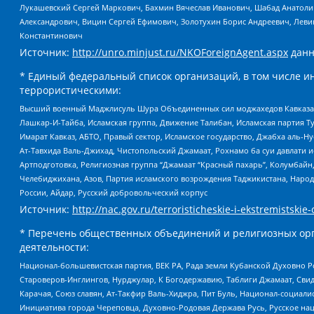
Лукашевский Сергей Маркович, Бахмин Вячеслав Иванович, Шабад Анатоли
Александрович, Вицин Сергей Ефимович, Золотухин Борис Андреевич, Леви
Константинович
Источник:
http://unro.minjust.ru/NKOForeignAgent.aspx
данн
* Единый федеральный список организаций, в том числе и
террористическими:
Высший военный Маджлисуль Шура Объединенных сил моджахедов Кавказа, Ко
Лашкар-И-Тайба, Исламская группа, Движение Талибан, Исламская партия Т
Имарат Кавказ, АБТО, Правый сектор, Исламское государство, Джабха аль-
Ат-Тавхида Валь-Джихад, Чистопольский Джамаат, Рохнамо ба суи давлати и
Артподготовка, Религиозная группа “Джамаат “Красный пахарь”, Колумбайн
Челебиджихана, Азов, Партия исламского возрождения Таджикистана, Народ
России, Айдар, Русский добровольческий корпус
Источник:
http://nac.gov.ru/terroristicheskie-i-ekstremistskie-
* Перечень общественных объединений и религиозных орг
деятельности:
Национал-большевистская партия, ВЕК РА, Рада земли Кубанской Духовно
Староверов-Инглингов, Нурджулар, К Богодержавию, Таблиги Джамаат, Сви
Карачая, Союз славян, Ат-Такфир Валь-Хиджра, Пит Буль, Национал-социал
Инициатива города Череповца, Духовно-Родовая Держава Русь, Русское н