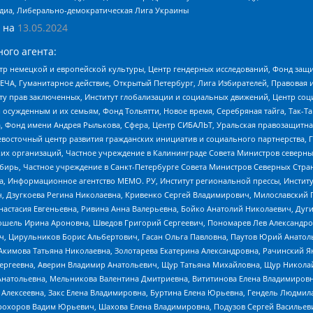
медиа, Либерально-демократическая Лига Украины
 на
13.05.2024
ого агента:
р немецкой и европейской культуры, Центр гендерных исследований, Фонд защи
ЧА, Гуманитарное действие, Открытый Петербург, Лига Избирателей, Правовая 
иту прав заключенных, Институт глобализации и социальных движений, Центр 
ужденным и их семьям, Фонд Тольятти, Новое время, Серебряная тайга, Так-Так-
, Фонд имени Андрея Рылькова, Сфера, Центр СИБАЛЬТ, Уральская правозащитна
невосточный центр развития гражданских инициатив и социального партнерства, 
 организаций, Частное учреждение в Калининграде Совета Министров северных 
бирь, Частное учреждение в Санкт-Петербурге Совета Министров Северных Стра
а, Информационное агентство МЕМО. РУ, Институт региональной прессы, Инсти
ч, Дзугкоева Регина Николаевна, Кривенко Сергей Владимирович, Милославски
настасия Евгеньевна, Ривина Анна Валерьевна, Бойко Анатолий Николаевич, Дуг
ошель Ирина Ароновна, Шведов Григорий Сергеевич, Пономарев Лев Александро
ч, Цирульников Борис Альбертович, Гасан Ольга Павловна, Паутов Юрий Анато
Акимова Татьяна Николаевна, Золотарева Екатерина Александровна, Рачинский Я
Сергеевна, Аверин Владимир Анатольевич, Щур Татьяна Михайловна, Щур Никола
Анатольевна, Мельникова Валентина Дмитриевна, Вититинова Елена Владимировн
 Алексеевна, Закс Елена Владимировна, Буртина Елена Юрьевна, Гендель Людмил
рохоров Вадим Юрьевич, Шахова Елена Владимировна, Подузов Сергей Васильеви