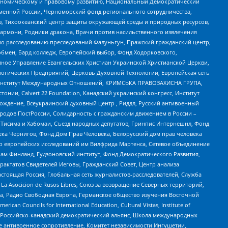
кономическому и правовому развитию, Национальный Демократический
менной России, Черноморский фонд регионального сотрудничества,
, Тихоокеанский центр защиты окружающей среды и природных ресурсов,
 Хармони, Родники дракона, Врачи против насильственного извлечения
по расследованию преследований Фалуньгун, Пражский гражданский центр,
бмен, Бард колледж, Европейский выбор, Фонд Ходорковского,
ное Управление Евангельских Христиан Украинской Христианской Церкви,
огических Предприятий, Церковь Духовной Технологии, Европейская сеть
ий Институт Международных Отношений, КРИМСЬКА ПРАВОЗАХИСНА ГРУПА,
стонии, Calvert 22 Foundation, Канадский украинский конгресс, Институт
ждение, Всеукраинский духовный центр , Риддл, Русский антивоенный
ародов ПостРоссии, Солидарность с гражданским движением в России –
в Тисима и Хабомаи, Съезд народных депутатов, Гринпис Интернешнл, Фонд
ека Чернигов, Фонд Дом Прав Человека, Белорусский дом прав человека
нтр европейских исследований им Вилфрида Мартенса, Сетевое объединение
Чам Финланд, Гудзоновский институт, Фонд Демократического Развития,
актатов Свидетелей Иеговы, Гражданский Совет, Центр анализа
астоящая Россия, Глобальная сеть журналистов-расследователей, Служба
a Asocicion de Rusos Libres, Союз за возвращение Северных территорий,
еста, Радио Свободная Европа, Германское общество изучения Восточной
ouncils for International Education, Cultural Vistas, Institute of
, Российско-канадский демократический альянс, Школа международных
е антивоенное сопротивление, Комитет независимости Ингушетии,