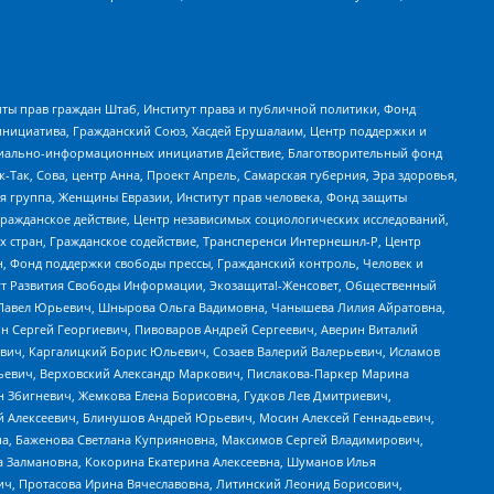
ты прав граждан Штаб, Институт права и публичной политики, Фонд
инициатива, Гражданский Союз, Хасдей Ерушалаим, Центр поддержки и
социально-информационных инициатив Действие, Благотворительный фонд
Так, Сова, центр Анна, Проект Апрель, Самарская губерния, Эра здоровья,
я группа, Женщины Евразии, Институт прав человека, Фонд защиты
Гражданское действие, Центр независимых социологических исследований,
стран, Гражданское содействие, Трансперенси Интернешнл-Р, Центр
н, Фонд поддержки свободы прессы, Гражданский контроль, Человек и
тут Развития Свободы Информации, Экозащита!-Женсовет, Общественный
й Павел Юрьевич, Шнырова Ольга Вадимовна, Чанышева Лилия Айратовна,
ин Сергей Георгиевич, Пивоваров Андрей Сергеевич, Аверин Виталий
вич, Каргалицкий Борис Юльевич, Созаев Валерий Валерьевич, Исламов
льевич, Верховский Александр Маркович, Пислакова-Паркер Марина
н Збигневич, Жемкова Елена Борисовна, Гудков Лев Дмитриевич,
й Алексеевич, Блинушов Андрей Юрьевич, Мосин Алексей Геннадьевич,
а, Баженова Светлана Куприяновна, Максимов Сергей Владимирович,
а Залмановна, Кокорина Екатерина Алексеевна, Шуманов Илья
ч, Протасова Ирина Вячеславовна, Литинский Леонид Борисович,