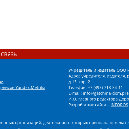
 СВЯЗЬ
Учредитель и издатель ООО 
Адрес учредителя, издателя, р
зи
д.13, кор. 2
рвисов Yandex.Metrika,
Телефон: +7 (495) 718-84-11
E-mail: info@gatchina-dom.pre
И.О. главного редактора Доро
Разработчик сайта –
INFOROS
енных организаций, деятельность которых признана нежелате