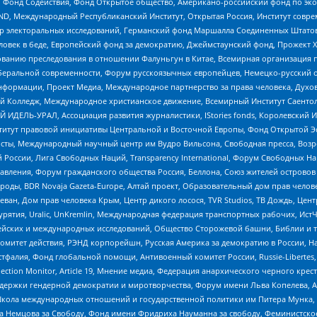
 Фонд Содействия, Фонд Открытое общество, Американо-российский фонд по э
 Международный Республиканский Институт, Открытая Россия, Институт совре
р электоральных исследований, Германский фонд Маршалла Соединенных Штатов
еловек в беде, Европейский фонд за демократию, Джеймстаунский фонд, Прожект
дованию преследования в отношении Фалуньгун в Китае, Всемирная организация 
беральной современности, Форум русскоязычных европейцев, Немецко-русский о
формации, Проект Медиа, Международное партнерство за права человека, Духов
 Колледж, Международное христианское движение, Всемирный Институт Саентол
 ИДЕЛЬ-УРАЛ, Ассоциация развития журналистики, IStories fonds, Королевск
r, Институт правовой инициативы Центральной и Восточной Европы, Фонд Открытой Э
ты, Международный научный центр им Вудро Вильсона, Свободная пресса, Возро
России, Лига Свободных Наций, Transparеncy International, Форум Свободных Н
правления, Форум гражданского общества Россия, Беллона, Союз жителей острово
роды, BDR Novaja Gazeta-Europe, Алтай проект, Образовательный дом прав челов
еван, Дом прав человека Крым, Центр дикого лосося, TVR Studios, ТВ Дождь, Це
урятия, Uralic, UnKremlin, Международная федерация транспортных рабочих, Ист
ейских и международных исследований, Общество Сторожевой башни, Библии и тр
омитет действия, РЭНД корпорейшн, Русская Америка за демократию в России, Н
фалия, Фонд глобальной помощи, Антивоенный комитет России, Russie-Libertes, L
lection Monitor, Article 19, Мнение медиа, Федерация анархического черного кр
и гендерной демократии и миротворчества, Форум имени Льва Копелева, American C
г, Школа международных отношений и государственной политики им Питера Мунка
 Немцова за Свободу, Фонд имени Фридриха Науманна за свободу, Феминистско