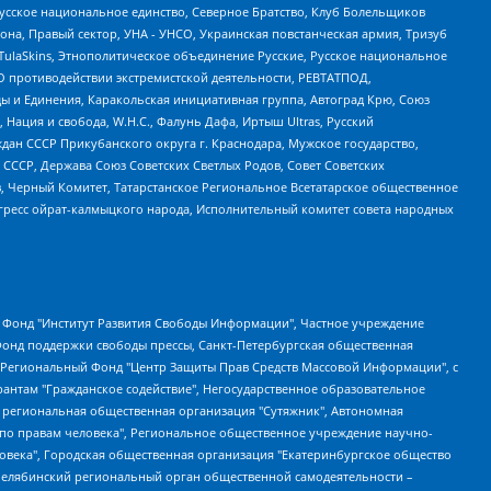
усское национальное единство, Северное Братство, Клуб Болельщиков
а, Правый сектор, УНА - УНСО, Украинская повстанческая армия, Тризуб
 TulaSkins, Этнополитическое объединение Русские, Русское национальное
О противодействии экстремистской деятельности, РЕВТАТПОД,
ы и Единения, Каракольская инициативная группа, Автоград Крю, Союз
 Нация и свобода, W.H.С., Фалунь Дафа, Иртыш Ultras, Русский
ан СССР Прикубанского округа г. Краснодара, Мужское государство,
СССР, Держава Союз Советских Светлых Родов, Совет Советских
в, Черный Комитет, Татарстанское Региональное Всетатарское общественное
гресс ойрат-калмыцкого народа, Исполнительный комитет совета народных
евосточное общественное движение "Маяк", Санкт-Петербургская ЛГБТ-инициативная группа "Выход", Инициативная группа ЛГБТ+ "Реверс", Алексеев Андрей Викторович, Бекбулатова Таисия Львовна, Беляев Иван Михайлович, Владыкина Елена Сергеевна, Гельман Марат Александрович, Никульшина Вероника Юрьевна, Толоконникова Надежда Андреевна, Шендерович Виктор Анатольевич, Общество с ограниченной ответственностью "Данное сообщение", Общество с ограниченной ответственностью Издательский дом "Новая глава", Айнбиндер Александра Александровна, Московский комьюнити-центр для ЛГБТ+инициатив, Благотворительный фонд развития филантропии, Deutsche Welle (Германия, Kurt-Schumacher-Strasse 3, 53113 Bonn), Борзунова Мария Михайловна, Воробьев Виктор Викторович, Голубева Анна Львовна, Константинова Алла Михайловна, Малкова Ирина Владимировна, Мурадов Мурад Абдулгалимович, Осетинская Елизавета Николаевна, Понасенков Евгений Николаевич, Ганапольский Матвей Юрьевич, Киселев Евгений Алексеевич, Борухович Ирина Григорьевна, Дремин Иван Тимофеевич, Дубровский Дмитрий Викторович, Красноярская региональная общественная организация поддержки и развития альтернативных образовательных технологий и межкультурных коммуникаций "ИНТЕРРА", Маяковская Екатерина Алексеевна, Фейгин Марк Захарович, Филимонов Андрей Викторович, Дзугкоева Регина Николаевна, Доброхотов Роман Александрович, Дудь Юрий Александрович, Елкин Сергей Владимирович, Кругликов Кирилл Игоревич, Сабунаева Мария Леонидовна, Семенов Алексей Владимирович, Шаинян Карен Багратович, Шульман Екатерина Михайловна, Асафьев Артур Валерьевич, Вахштайн Виктор Семенович, Венедиктов Алексей Алексеевич, Лушникова Екатерина Евгеньевна, Волков Леонид Михайлович, Невзоров Александр Глебович, Пархоменко Сергей Борисович, Сироткин Ярослав Николаевич, Кара-Мурза Владимир Владимирович, Баранова Наталья Владимировна, Гозман Леонид Яковлевич, Кагарлицкий Борис Юльевич, Климарев Михаил Валерьевич, Милов Владимир Станиславович, Автономная некоммерческая организация Краснодарский центр современного искусства "Типография", Моргенштерн Алишер Тагирович, Соболь Любовь Эдуардовна, Общество с ограниченной ответственностью "ЛИЗА НОРМ", Каспаров Гарри Кимович, Ходорковский Михаил Борисович, Общество с ограниченной ответственностью "Апрельские тезисы", Данилович Ирина Брониславовна, Кашин Олег Владимирович, Петров Николай Владимирович, Пивоваров Алексей Владимирович, Соколов Михаил Владимирович, Цветкова Юлия Владимировна, Чичваркин Евгений Александрович, Комитет против пыток/Команда против пыток, Общество с ограниченной ответственностью "Первый научный", Общество с ограниченной ответственностью "Вертолет и ко", Белоцерковская Вероника Борисовна, Кац Максим Евгеньевич, Лазарева Татьяна Юрьевна, Шаведдинов Руслан Табризович, Яшин Илья Валерьевич, Общество с ограниченной ответственностью "Иноагент ААВ", Алешковский Дмитрий Петрович, Альбац Евгения Марковна, Быков Дмитрий Львович, Галямина Юлия Евгеньевна, Лойко Сергей Леонидович, Мартынов Кирилл Константинович, Медведев Сергей Александрович, Крашенинников Федор Геннадиевич, Гордеева Катерина Вл