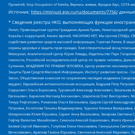
Прометей, Stop Occupation of Karelia, Вернись живым, Фридом Хаус, СОТА 
Источник:
https://minjust.gov.ru/ru/documents/7756/
данные
* Сведения реестра НКО, выполняющих функции иностранн
Лилит, Правозащитная группа Гражданин.Армия.Право, Нижегородский цент
борьбы с коррупцией, Альянс врачей, НАСИЛИЮ.НЕТ, Мы против СПИДа, СВЕ
содействия развитию средств массовой информации, Горячая Линия, В защ
охраны здоровья и защиты прав граждан, Благотворительный фонд помощи ос
Мемориал, Аналитический Центр Юрия Левады, Издательство Парк Гагарина
гласности, Российский исследовательский центр по правам человека, Даль
Сутяжник, АКАДЕМИЯ ПО ПРАВАМ ЧЕЛОВЕКА, Центр развития некоммерческих
Защиты Прав Средств Массовой Информации, Институт развития прессы - Си
Закон, Общественная комиссия по сохранению наследия академика Сахаров
вердикт, Евразийская антимонопольная ассоциация, Бедушев Петр Петрови
Сидорович Ольга Борисовна, Туровский Александр Алексеевич, Васильева А
Евгеньевич, Барахоев Магомед Бекханович, Шарипков Олег Викторович, М
Тимур Рифгатович, Романова Ольга Евгеньевна, Щаров Сергей Алексадрови
Петровна, Кочеткова Татьяна Владимировна, Чуркина Наталья Валерьевна, 
Илларионова Юлия Юрьевна, Саранг Анна Васильевна, Захарова Светлана 
Гефтер Валентин Михайлович, Симонов Алексей Кириллович, Флиге Ирина 
Беляев Сергей Иванович, Голубева Елена Николаевна, Ганнушкина Светлана
Вячеславович, Арапова Галина Юрьевна, Свечников Анатолий Мариевич, П