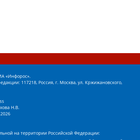
ИА «Инфорос».
едакции: 117218, Россия, г. Москва, ул. Кржижановского,
ss
хова Н.В.
2026
льной на территории Российской Федерации: