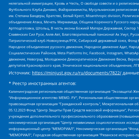
нелегальной иммиграции, Кровь и Честь, О свободе совести и о религиоз
Футбольного Клуба Динамо, Файзрахманисты, Мусульманская религиозная о
им. Степана Бандеры, Братство, Белый Крест, Misanthropic division, Рели
объединение Атака, Мечеть Мирмамеда, Община Коренного Русского народа
Артподготовка, Штольц, В честь иконы Божией Матери Державная, Сектор 1
Славянских Сил Руси, Алля-Аят, Благотворительный пансионат Ак Умут, Русск
Патриотический клуб-Новокузнецк/РПК, Сибирский державный союз, Фонд б
Народное объединение русского движения, Народное движение Адат, Народ
Социалистических Районов, Meta Platforms Inc, Facebook, Instagram, Wha
движение, Невоград, Молодежное Демократическое Движение Весна, Верхов
депутатов Красноярского края, Этническое национальное объединение, ЛГ
Источник:
https://minjust.gov.ru/ru/documents/7822/
данные
* Реестр иностранных агентов:
Калининградская региональная общественная организация "Экозащита!-Женсовет", Фонд содействия защите прав и свобод граждан "Общественный вердикт", Фонд "Институт Развития Свободы Информации", Частное учреждение "Информационное агентство МЕМО. РУ", Региональная общественная организация "Общественная комиссия по сохранению наследия академика Сахарова", Фонд поддержки свободы прессы, Санкт-Петербургская общественная правозащитная организация "Гражданский контроль", Межрегиональная общественная организация "Информационно-просветительский центр "Мемориал", Региональный Фонд "Центр Защиты Прав Средств Массовой Информации", с 05.12.2023 Фонд "Центр Защиты Прав Средств массовой информации", Региональная общественная благотворительная организация помощи беженцам и мигрантам "Гражданское содействие", Негосударственное образовательное учреждение дополнительного профессионального образования (повышение квалификации) специалистов "АКАДЕМИЯ ПО ПРАВАМ ЧЕЛОВЕКА", Свердловская региональная общественная организация "Сутяжник", Автономная некоммерческая организация "Центр независимых социологических исследований", Союз общественных объединений "Российский исследовательский центр по правам человека", Региональное общественное учреждение научно-информационный центр "МЕМОРИАЛ", Некоммерческая организация "Фонд защиты гласности", Автономная некоммерческая организация "Институт прав человека", Городская общественная организация "Екатеринбургское общество "МЕМОРИАЛ", Городская общественная организация "Рязанское историко-просветительское и правозащитное общество "Мемориал" (Рязанский Мемориал), Челябинский региональный орган общественной самодеятельности – женское общественное объединение "Женщины Евразии", Челябинский региональный орган общественной самодеятельности "Уральская правозащитная группа", Фонд содействия защите здоровья и социальной справедливости имени Андрея Рылькова, Автономная Некоммерческая Организация "Аналитический Центр Юрия Левады", Автономная некоммерческая организация социальной поддержки населения "Проект Апрель", Региональная общественная организация помощи женщинам и детям, находящимся в кризисной ситуации "Информационно-методический центр "Анна", Фонд содействия развитию массовых коммуникаций и правовому просвещению "Так-так-Так", Фонд содействия устойчивому развитию "Серебряная тайга", Свердловский региональный общественный фонд социальных проектов "Новое время", "Idel.Реалии", Кавказ.Реалии, Крым.Реалии, Телеканал Настоящее Время, Татаро-башкирская служба Радио Свобода (Azatliq Radiosi), Радио Свободная Европа/Радио Свобода (PCE/PC), "Сибирь.Реалии", "Фактограф", Благотворительный фонд помощи осужденным и их семьям, Автономная некоммерческая организация "Институт глобализации и социальных движений", Фонд "В защиту прав заключенных", Частное учреждение "Центр поддержки и содействия развитию средств массовой информации", Пензенский региональный общественный благотворительный фонд "Гражданский союз", "Север.Реалии", Некоммерческая организация Фонд "Правовая инициатива", Общество с ограниченной ответственностью "Радио Свободная Европа/Радио Свобода", Чешское информационное агентство "MEDIUM-ORIENT", Красноярская региональная общественная организация "Мы против СПИДа", Камалягин Денис Николаевич, Маркелов Сергей Евгеньевич, Пономарев Лев Александрович, Савицкая Людмила Алексеевна, Автоно