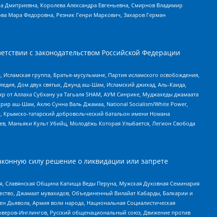
а Дмитриевна, Королева Александра Евгеньевна, Смирнов Владимир
ова Мара Федоровна, Резник Генри Маркович, Захаров Герман
етствии с законодательством Российской Федерации
 Исламская группа, Братья-мусульмане, Партия исламского освобождения,
едия, Дом двух святых, Джунд аш-Шам, Исламский джихад, Аль-Каида,
жр от Аллаха Субхану уа Тагьаля SHAM, АУМ Синрике, Муджахеды джамаата
рир аш-Шам, Ахлю Сунна Валь Джамаа, National Socialism/White Power,
рг, Крымско-татарский добровольческий батальон имени Номана
оев, Маньяки Культ Убийц, Молодёжь Которая Улыбается, Легион Свобода
аконную силу решение о ликвидации или запрете
ья, Славянская Община Капища Веды Перуна, Мужская Духовная Семинария
щество, Джамаат мувахидов, Объединенный Вилайат Кабарды, Балкарии и
ден Дьявола, Армия воли народа, Национальная Социалистическая
роверов-Инглингов, Русский общенациональный союз, Движение против