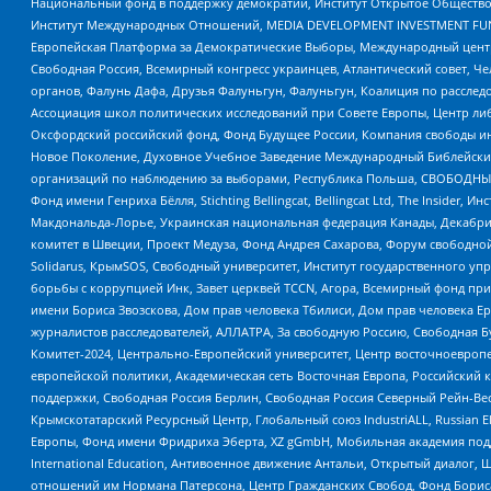
Национальный фонд в поддержку демократии, Институт Открытое Общество
Институт Международных Отношений, MEDIA DEVELOPMENT INVESTMENT FUND,
Европейская Платформа за Демократические Выборы, Международный цент
Свободная Россия, Всемирный конгресс украинцев, Атлантический совет, Ч
органов, Фалунь Дафа, Друзья Фалуньгун, Фалуньгун, Коалиция по рассле
Ассоциация школ политических исследований при Совете Европы, Центр ли
Оксфордский российский фонд, Фонд Будущее России, Компания свободы ин
Новое Поколение, Духовное Учебное Заведение Международный Библейский
организаций по наблюдению за выборами, Республика Польша, СВОБОДНЫЙ
Фонд имени Генриха Бёлля, Stichting Bellingcat, Bellingcat Ltd, The Inside
Макдональда-Лорье, Украинская национальная федерация Канады, Декабрис
комитет в Швеции, Проект Медуза, Фонд Андрея Сахарова, Форум свободной 
Solidarus, КрымSOS, Свободный университет, Институт государственного у
борьбы с коррупцией Инк, Завет церквей TCCN, Агора, Всемирный фонд при
имени Бориса Звозскова, Дом прав человека Тбилиси, Дом прав человека Ер
журналистов расследователей, АЛЛАТРА, За свободную Россию, Свободная Б
Комитет-2024, Центрально-Европейский университет, Центр восточноевроп
европейской политики, Академическая сеть Восточная Европа, Российский к
поддержки, Свободная Россия Берлин, Свободная Россия Северный Рейн-Вест
Крымскотатарский Ресурсный Центр, Глобальный союз IndustriALL, Russian E
Европы, Фонд имени Фридриха Эберта, XZ gGmbH, Мобильная академия поддержк
International Education, Антивоенное движение Антальи, Открытый диало
отношений им Нормана Патерсона, Центр Гражданских Свобод, Фонд Бориса