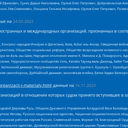
й Ефимович, Сухих Дарья Николаевна, Орлов Олег Петрович, Добровольская Анн
нсон Лев Семенович, Локшина Татьяна Иосифовна, Орлов Олег Петрович, Поляк
ые на
24.03.2022
ностранных и международных организаций, признанных в соотв
нгресс народов Ичкерии и Дагестана, База, Асбат аль-Ансар, Священная война,
уркестана, Общество социальных реформ, Общество возрождения исламского насл
Нусра ли-Ахль аш-Шам, Народное ополчение имени К. Минина и Д. Пожарского, Ад
сломи, Террористическое сообщество Сеть, Катиба Таухид валь-Джихад, Хайят Тах
, Хатлонский джамаат, Мусульманская религиозная группа п. Кушкуль г. Оренбу
ная самооборона, Дуббайский джамаат, московская ячейка, Батал-Хаджи Белхор
organizacii-i-materialy.html
данные на
16.11.2023
анизаций в отношении которых судом принято вступившее в з
 Родовой Державы Русь, Община Духовного Управления Асгардской Веси Беловод
детели Иеговы, Русское национальное единство, Национал-социалистическое об
истическая рабочая партия России, Славянский союз, Формат-18, Благородный Ор
ациональное единство, Древнерусской Инглистической церкви Православных Ста