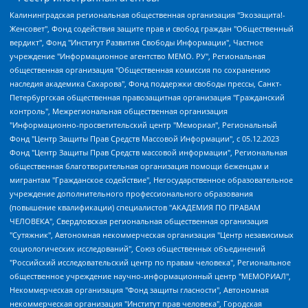
Калининградская региональная общественная организация "Экозащита!-Женсовет", Фонд содействия защите прав и свобод граждан "Общественный вердикт", Фонд "Институт Развития Свободы Информации", Частное учреждение "Информационное агентство МЕМО. РУ", Региональная общественная организация "Общественная комиссия по сохранению наследия академика Сахарова", Фонд поддержки свободы прессы, Санкт-Петербургская общественная правозащитная организация "Гражданский контроль", Межрегиональная общественная организация "Информационно-просветительский центр "Мемориал", Региональный Фонд "Центр Защиты Прав Средств Массовой Информации", с 05.12.2023 Фонд "Центр Защиты Прав Средств массовой информации", Региональная общественная благотворительная организация помощи беженцам и мигрантам "Гражданское содействие", Негосударственное образовательное учреждение дополнительного профессионального образования (повышение квалификации) специалистов "АКАДЕМИЯ ПО ПРАВАМ ЧЕЛОВЕКА", Свердловская региональная общественная организация "Сутяжник", Автономная некоммерческая организация "Центр независимых социологических исследований", Союз общественных объединений "Российский исследовательский центр по правам человека", Региональное общественное учреждение научно-информационный центр "МЕМОРИАЛ", Некоммерческая организация "Фонд защиты гласности", Автономная некоммерческая организация "Институт прав человека", Городская общественная организация "Екатеринбургское общество "МЕМОРИАЛ", Городская общественная организация "Рязанское историко-просветительское и правозащитное общество "Мемориал" (Рязанский Мемориал), Челябинский региональный орган общественной самодеятельности – женское общественное объединение "Женщины Евразии", Челябинский региональный орган общественной самодеятельности "Уральская правозащитная группа", Фонд содействия защите здоровья и социальной справедливости имени Андрея Рылькова, Автономная Некоммерческая Организация "Аналитический Центр Юрия Левады", Автономная некоммерческая организация социальной поддержки населения "Проект Апрель", Региональная общественная организация помощи женщинам и детям, находящимся в кризисной ситуации "Информационно-методический центр "Анна", Фонд содействия развитию массовых коммуникаций и правовому просвещению "Так-так-Так", Фонд содействия устойчивому развитию "Серебряная тайга", Свердловский региональный общественный фонд социальных проектов "Новое время", "Idel.Реалии", Кавказ.Реалии, Крым.Реалии, Телеканал Настоящее Время, Татаро-башкирская служба Радио Свобода (Azatliq Radiosi), Радио Свободная Европа/Радио Свобода (PCE/PC), "Сибирь.Реалии", "Фактограф", Благотворительный фонд помощи осужденным и их семьям, Автономная некоммерческая организация "Институт глобализации и социальных движений", Фонд "В защиту прав заключенных", Частное учреждение "Центр поддержки и содействия развитию средств массовой информации", Пензенский региональный общественный благотворительный фонд "Гражданский союз", "Север.Реалии", Некоммерческая организация Фонд "Правовая инициатива", Общество с ограниченной ответственностью "Радио Свободная Европа/Радио Свобода", Чешское информационное агентство "MEDIUM-ORIENT", Красноярская региональная общественная организация "Мы против СПИДа", Камалягин Денис Николаевич, Маркелов Сергей Евгеньевич, Пономарев Лев Александрович, Савицкая Людмила Алексеевна, Автономная некоммерческая организация "Центр по работе с проблемой насилия "НАСИЛИЮ.НЕТ", Межрегиональный профессиональный союз работников здравоохранения "Альянс врачей", Юридическое лицо, зарегистрированное в Латвийской Республике, SIA "Medusa Project" (регистрационный номер 40103797863, дата регистрации 10.06.2014), Некоммерческая организация "Фонд по борьбе с коррупцией", Автономная некоммерческая организация "Институт права и публичной политики", Баданин Роман Сергеевич, Гликин Максим Александрович, Железнова Мария Михайловна, Лукьянова Юлия Сергеевна, Маетная Елизавета Витальевна, Маняхин Петр Борисович, Чуракова Ольга Владимировна, Ярош Юлия Петровна, Юридическое лицо "The Insider SIA", зарегистрированное в Риге, Латвийская Республика (дата регистрации 26.06.2015), являющееся администратором доменного имени интернет-издания "The Insider SIA", https://theins.ru, Постернак Алексей Евгеньевич, Рубин Михаил Аркадьевич, Анин Роман Александрович, Юридическое лицо Istories fonds, зарегистрированное в Латвийской Республике (регистрационный номер 50008295751, дата регистрации 24.02.2020), Великовский Дмитрий Александрович, Долинина Ирина Николаевна, Мароховская Алеся Алексеевна, Шлейнов Роман Юрьевич, Шмагун Олеся Валентиновна, Общество с ограниченной ответственностью "Альтаир 2021", Общество с ограниченной ответственностью "Вега 2021", Общество с ограниченной ответственностью "Главный редактор 2021", Общество с ограниченной ответственностью "Ромашки монолит", Важенков Артем Валерьевич, Ивановская областная общественная организация "Центр гендерных исследований", Гурман Юрий Альбертович, Медиапроект "ОВД-Инфо", Егоров Владимир Владимирович, Жилинский Владимир Александрович, Общество с ограниченной ответственностью "ЗП", Иванова София Юрьевна, Карезина Инна Павловна, Кильтау Екатерина Викторовна, Петров Алексей Викторович, Пискунов Сергей Евгеньевич, Смирнов Сергей Сергеевич, Тихонов Михаил Сергеевич, Общество с ограниченной ответственностью "ЖУРНАЛИСТ-ИНОСТРАННЫЙ АГЕНТ", Арапова Галина Юрьевна, Вольтская Татьяна Анатольевна, Американская компания "Mason G.E.S. Anonymous Foundation" (США), являющаяся владельцем интернет-издания https://mnews.world/, Компания "Stichting Bellingcat", зарегистрированная в Нидерландах (дата регистрации 11.07.2018), Захаров Андрей Вячеславович, Клепиковская Екатерина Дмитриевна, Общество с ограниченной ответственностью "МЕМО", Перл Роман Александрович, Симонов Евгений Алексеевич, Соловьева Елена Анатольевна, Сотников Даниил Владимирович, Сурначева Елизавета Дмитриевна, Автономная некоммерческая организация по защите прав человека и информированию населения "Якутия – Наше Мнение", Общество с ограниченной ответственностью "Москоу диджитал медиа", с 26.01.2023 Общество с ограниченной ответственностью "Чайка Белые сады", Ветошкина Валерия Валерьевна, Заговора Максим Александрович, Межрегиональное общественное движение "Российская ЛГБТ - сеть", Оленичев Максим Владимирович, Павлов Иван Юрьевич, Скворцова Елена Сергеевна, Общество с ограниченной ответственностью "Как бы инагент", Кочетков Игорь Викторович, Общество с ограниченной ответственностью "Честные выборы", Еланчик Олег Александрович, Общество с ограниченной ответственностью "Нобелевский призыв", Гималова Регина Эмилевна, Григорьев Андрей Валерьевич, Григорьева Алина Александровна, Ассоциация по содействию защите прав призывников, альтернативнослужащих и военнослужащих "Правозащитная группа "Гражданин.Армия.Право", Хисамова Регина Фаритовна, Автономная некоммерческая организация по реализации социально-правовых программ "Лилит", Дальневосточное общественное движение "Маяк", Санкт-Петербургская ЛГБТ-инициативная группа "Выход", Инициативная группа ЛГБТ+ "Реверс", Алексеев Андрей Викторович, Бекбулатова Таисия Львовна, Беляев Иван Михайлович, Владыкина Елена Сергеевна, Гельман Марат Александрович, Никульшина Вероника Юрьевна, Толоконникова Надежда Андреевна, Шендерович Виктор Анатольевич, Общество с ограниченной ответственностью "Данное сообщение", Общество с ограниченной ответственностью Издательский дом "Новая глава", Айнбиндер Александра Александровна, Московский комьюнити-центр для ЛГБТ+инициатив, Благотворительный фонд развития филантропии, Deutsche Welle (Германия, Kurt-Schumacher-Strasse 3, 53113 Bonn), Борзунова Мария Михайловна, Воробьев Виктор Викторович, Голубева Анна Львовна, Константинова Алла Михайловна, Малкова Ирина Владимировна, Мурадов Мурад Абдулгалимович, Осетинская Елизавета Николаевна, Понасенков Евгений Николаевич, Ганапольский Матвей Юрьевич, Киселев Евгений Алексеевич, Борухович Ирина Григорьевна, Дремин Иван Тимофеевич, Дубровский Дмитрий Викторович, Красноярская региональная общественная организация поддержки и развития альтернативных образовательных технологий и межкультурных коммуникаций "ИНТЕРРА", Маяковская Екатерина Алексеевна, Фейгин Марк Захарович, Филимонов Андрей Викторович, Дзугкоева Регина Николаевна, Доброхотов Роман Александрович, Дудь Юрий Александрович, Елкин Сергей Владимирович, Кругликов Кирилл Игоревич, Сабунаева Мария Леонидовна, Семенов Алексей Владимирович, Шаинян Карен Багратович, Шульман Екатерина Михайловна, Асафьев Артур Валерьевич, Вахштайн Виктор Семенович, Венедиктов Алексей Алексеевич, Лушникова Екатерина Евгеньевна, Волков Леонид Михайлович, Невзоров Александр Глебович, Пархоменко Сергей Борисович, Сироткин Ярослав Николаевич, Кара-Мурза Владимир Владимирович, Баранова Наталья Владимировна, Гозман Леонид Яковлевич, Кагарлицкий Борис Юльевич, Климарев Михаил Валерьевич, Милов Владимир Станиславович, Автономная некоммерческая организация Краснодарский центр современного искусства "Типография", Моргенштерн Алишер Тагирович, Соболь Любовь Эдуардовна, Общество с ограниченной ответственностью "ЛИЗА НОРМ", Каспаров Гарри Кимович, Ходорковский Михаил Борисович, Общество с ограниченной ответственностью "Апрельские тезисы", Данилович Ирина Брониславовна, Кашин Олег Владимирович, Петров Николай Владимирович, Пивоваров Алексей Владимирович, Соколов Михаил Владимирович, Цветкова Юлия Владимировна, Чичваркин Евгений Александрович, Комитет против пыток/Команда против пыток, Общество с ограниченной ответственностью "Первый научный", Общество с ограниченной ответственностью "Вертолет и ко", Белоцерковская Вероника Борисовна, Кац Максим Евгеньевич, Лазарева Татьяна Юрьевна, Шаведдинов Руслан Табризович, Яшин Илья Валерьевич, Общество с ограниченной ответственностью "Иноагент ААВ", Алешковский Дмитрий Петрович, Альбац Евгения Марковна, Быков Дмитрий Львович, Галямина Юлия Евгеньевна, Лойко Сергей Леонидович, Мартынов Кирилл Константинович, Медведев Сергей Александрович, Крашенинников Федор Геннадиевич, Гордеева Катерина Вл