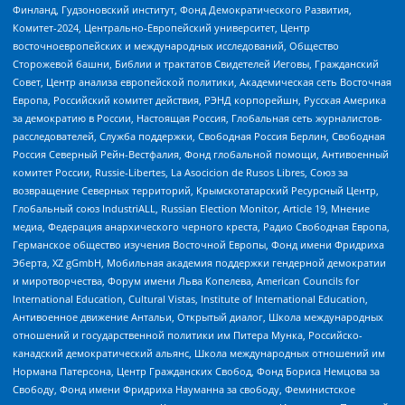
Финланд, Гудзоновский институт, Фонд Демократического Развития,
Комитет-2024, Центрально-Европейский университет, Центр
восточноевропейских и международных исследований, Общество
Сторожевой башни, Библии и трактатов Свидетелей Иеговы, Гражданский
Совет, Центр анализа европейской политики, Академическая сеть Восточная
Европа, Российский комитет действия, РЭНД корпорейшн, Русская Америка
за демократию в России, Настоящая Россия, Глобальная сеть журналистов-
расследователей, Служба поддержки, Свободная Россия Берлин, Свободная
Россия Северный Рейн-Вестфалия, Фонд глобальной помощи, Антивоенный
комитет России, Russie-Libertes, La Asocicion de Rusos Libres, Союз за
возвращение Северных территорий, Крымскотатарский Ресурсный Центр,
Глобальный союз IndustriALL, Russian Election Monitor, Article 19, Мнение
медиа, Федерация анархического черного креста, Радио Свободная Европа,
Германское общество изучения Восточной Европы, Фонд имени Фридриха
Эберта, XZ gGmbH, Мобильная академия поддержки гендерной демократии
и миротворчества, Форум имени Льва Копелева, American Councils for
International Education, Cultural Vistas, Institute of International Education,
Антивоенное движение Антальи, Открытый диалог, Школа международных
отношений и государственной политики им Питера Мунка, Российско-
канадский демократический альянс, Школа международных отношений им
Нормана Патерсона, Центр Гражданских Свобод, Фонд Бориса Немцова за
Свободу, Фонд имени Фридриха Науманна за свободу, Феминистское