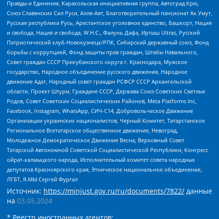
Правды и Единения, Каракольская инициативная группа, Автоград Крю,
Союз Славянских Сил Руси, Алля-Аят, Благотворительный пансионат Ак Умут,
Русская республика Русь, Арестантское уголовное единство, Башкорт, Нация
и свобода, Нация и свобода, W.H.С., Фалунь Дафа, Иртыш Ultras, Русский
Патриотический клуб-Новокузнецк/РПК, Сибирский державный союз, Фонд
борьбы с коррупцией, Фонд защиты прав граждан, Штабы Навального,
Совет граждан СССР Прикубанского округа г. Краснодара, Мужское
государство, Народное объединение русского движения, Народное
движение Адат, Народный совет граждан РСФСР СССР Архангельской
области, Проект Штурм, Граждане СССР, Держава Союз Советских Светлых
Родов, Совет Советских Социалистических Районов, Meta Platforms Inc,
Facebook, Instagram, WhatsApp, СИЧ-С14, Добровольческое Движение
Организации украинских националистов, Черный Комитет, Татарстанское
Региональное Всетатарское общественное движение, Невоград,
Молодежное Демократическое Движение Весна, Верховный Совет
Татарской Автономной Советской Социалистической Республики, Конгресс
ойрат-калмыцкого народа, Исполнительный комитет совета народных
депутатов Красноярского края, Этническое национальное объединение,
ЛГБТ, Я.МЫ Сергей Фургал
Источник:
https://minjust.gov.ru/ru/documents/7822/
данные
на
03.05.2024
* Реестр иностранных агентов: