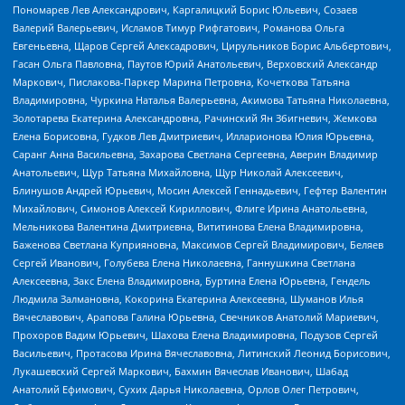
Пономарев Лев Александрович, Каргалицкий Борис Юльевич, Созаев
Валерий Валерьевич, Исламов Тимур Рифгатович, Романова Ольга
Евгеньевна, Щаров Сергей Алексадрович, Цирульников Борис Альбертович,
Гасан Ольга Павловна, Паутов Юрий Анатольевич, Верховский Александр
Маркович, Пислакова-Паркер Марина Петровна, Кочеткова Татьяна
Владимировна, Чуркина Наталья Валерьевна, Акимова Татьяна Николаевна,
Золотарева Екатерина Александровна, Рачинский Ян Збигневич, Жемкова
Елена Борисовна, Гудков Лев Дмитриевич, Илларионова Юлия Юрьевна,
Саранг Анна Васильевна, Захарова Светлана Сергеевна, Аверин Владимир
Анатольевич, Щур Татьяна Михайловна, Щур Николай Алексеевич,
Блинушов Андрей Юрьевич, Мосин Алексей Геннадьевич, Гефтер Валентин
Михайлович, Симонов Алексей Кириллович, Флиге Ирина Анатольевна,
Мельникова Валентина Дмитриевна, Вититинова Елена Владимировна,
Баженова Светлана Куприяновна, Максимов Сергей Владимирович, Беляев
Сергей Иванович, Голубева Елена Николаевна, Ганнушкина Светлана
Алексеевна, Закс Елена Владимировна, Буртина Елена Юрьевна, Гендель
Людмила Залмановна, Кокорина Екатерина Алексеевна, Шуманов Илья
Вячеславович, Арапова Галина Юрьевна, Свечников Анатолий Мариевич,
Прохоров Вадим Юрьевич, Шахова Елена Владимировна, Подузов Сергей
Васильевич, Протасова Ирина Вячеславовна, Литинский Леонид Борисович,
Лукашевский Сергей Маркович, Бахмин Вячеслав Иванович, Шабад
Анатолий Ефимович, Сухих Дарья Николаевна, Орлов Олег Петрович,