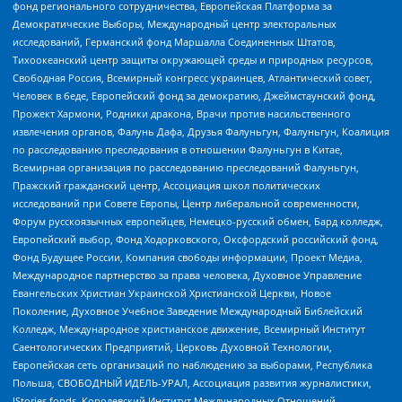
фонд регионального сотрудничества, Европейская Платформа за
Демократические Выборы, Международный центр электоральных
исследований, Германский фонд Маршалла Соединенных Штатов,
Тихоокеанский центр защиты окружающей среды и природных ресурсов,
Свободная Россия, Всемирный конгресс украинцев, Атлантический совет,
Человек в беде, Европейский фонд за демократию, Джеймстаунский фонд,
Прожект Хармони, Родники дракона, Врачи против насильственного
извлечения органов, Фалунь Дафа, Друзья Фалуньгун, Фалуньгун, Коалиция
по расследованию преследования в отношении Фалуньгун в Китае,
Всемирная организация по расследованию преследований Фалуньгун,
Пражский гражданский центр, Ассоциация школ политических
исследований при Совете Европы, Центр либеральной современности,
Форум русскоязычных европейцев, Немецко-русский обмен, Бард колледж,
Европейский выбор, Фонд Ходорковского, Оксфордский российский фонд,
Фонд Будущее России, Компания свободы информации, Проект Медиа,
Международное партнерство за права человека, Духовное Управление
Евангельских Христиан Украинской Христианской Церкви, Новое
Поколение, Духовное Учебное Заведение Международный Библейский
Колледж, Международное христианское движение, Всемирный Институт
Саентологических Предприятий, Церковь Духовной Технологии,
Европейская сеть организаций по наблюдению за выборами, Республика
Польша, СВОБОДНЫЙ ИДЕЛЬ-УРАЛ, Ассоциация развития журналистики,
IStories fonds, Королевский Институт Международных Отношений,