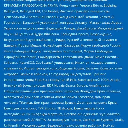
КРИМСЬКА ПРАВОЗАХИСНА ГРУПА, Фонд имени Генриха Бёлля, Stichting
Bellingcat, Bellingcat Ltd, The Insider, Институт правовой инициативы
Центральной и Восточной Европы, Фонд Открытой Эстонии, Calvert 22
Foundation, Канадский украинский конгресс, Институт Макдональда-Лорье,
Украинская национальная федерация Канады, Декабристы, Международный
научный центр им Вудро Вильсона, Свободная пресса, Возрождение,
Всеукраинский духовный центр , Риддл, Русский антивоенный комитет в
Швеции, Проект Медуза, Фонд Андрея Сахарова, Форум свободной России,
Лига Свободных Наций, Transparеncy International, Форум Свободных
Народов ПостРоссии, Солидарность с гражданским движением в России –
Solidarus, КрымSOS, Свободный университет, Институт государственного
управления, Форум гражданского общества Россия, Беллона, Союз жителей
островов Тисима и Хабомаи, Съезд народных депутатов, Гринпис
Интернешнл, Фонд борьбы с коррупцией Инк, Завет церквей TCCN, Агора,
Всемирный фонд природы, BDR Novaja Gazeta-Europe, Алтай проект,
Образовательный дом прав человека Чернигов, Фонд Дом Прав Человека,
Белорусский дом прав человека имени Бориса Звозскова, Дом прав
человека Тбилиси, Дом прав человека Ереван, Дом прав человека Крым,
Центр дикого лосося, TVR Studios, ТВ Дождь, Центр европейских
исследований им Вилфрида Мартенса, Сетевое объединение журналистов
расследователей, АЛЛАТРА, За свободную Россию, Свободная Бурятия, Uralic,
UnKremlin, Международная федерация транспортных рабочих, ИстЧам