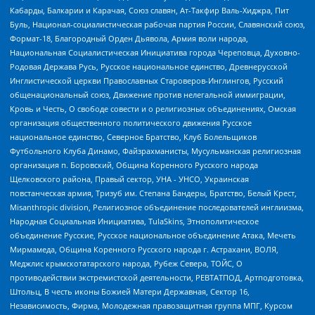
Кабарды, Балкарии и Карачая, Союз славян, Ат-Такфир Валь-Хиджра, Пит
Буль, Национал-социалистическая рабочая партия России, Славянский союз,
Формат-18, Благородный Орден Дьявола, Армия воли народа,
Национальная Социалистическая Инициатива города Череповца, Духовно-
Родовая Держава Русь, Русское национальное единство, Древнерусской
Инглистической церкви Православных Староверов-Инглингов, Русский
общенациональный союз, Движение против нелегальной иммиграции,
Кровь и Честь, О свободе совести и о религиозных объединениях, Омская
организация общественного политического движения Русское
национальное единство, Северное Братство, Клуб Болельщиков
Футбольного Клуба Динамо, Файзрахманисты, Мусульманская религиозная
организация п. Боровский, Община Коренного Русского народа
Щелковского района, Правый сектор, УНА - УНСО, Украинская
повстанческая армия, Тризуб им. Степана Бандеры, Братство, Белый Крест,
Misanthropic division, Религиозное объединение последователей инглиизма,
Народная Социальная Инициатива, TulaSkins, Этнополитическое
объединение Русские, Русское национальное объединение Атака, Мечеть
Мирмамеда, Община Коренного Русского народа г. Астрахани, ВОЛЯ,
Меджлис крымскотатарского народа, Рубеж Севера, ТОЙС, О
противодействии экстремистской деятельности, РЕВТАТПОД, Артподготовка,
Штольц, В честь иконы Божией Матери Державная, Сектор 16,
Независимость, Фирма, Молодежная правозащитная группа МПГ, Курсом