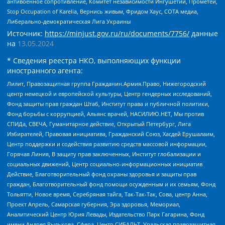
антивоенное сопротивление, Комитет независимости Ингушетии, Прометей,
Stop Occupation of Karelia, Вернись живым, Фридом Хаус, СОТА медиа,
Либерально-демократическая Лига Украины
Источник:
https://minjust.gov.ru/ru/documents/7756/
данные
на
13.05.2024
* Сведения реестра НКО, выполняющих функции
иностранного агента:
Лилит, Правозащитная группа Гражданин.Армия.Право, Нижегородский
центр немецкой и европейской культуры, Центр гендерных исследований,
Фонд защиты прав граждан Штаб, Институт права и публичной политики,
Фонд борьбы с коррупцией, Альянс врачей, НАСИЛИЮ.НЕТ, Мы против
СПИДа, СВЕЧА, Гуманитарное действие, Открытый Петербург, Лига
Избирателей, Правовая инициатива, Гражданский Союз, Хасдей Ерушалаим,
Центр поддержки и содействия развитию средств массовой информации,
Горячая Линия, В защиту прав заключенных, Институт глобализации и
социальных движений, Центр социально-информационных инициатив
Действие, Благотворительный фонд охраны здоровья и защиты прав
граждан, Благотворительный фонд помощи осужденным и их семьям, Фонд
Тольятти, Новое время, Серебряная тайга, Так-Так-Так, Сова, центр Анна,
Проект Апрель, Самарская губерния, Эра здоровья, Мемориал,
Аналитический Центр Юрия Левады, Издательство Парк Гагарина, Фонд
имени Андрея Рылькова, Сфера, Центр СИБАЛЬТ, Уральская правозащитная