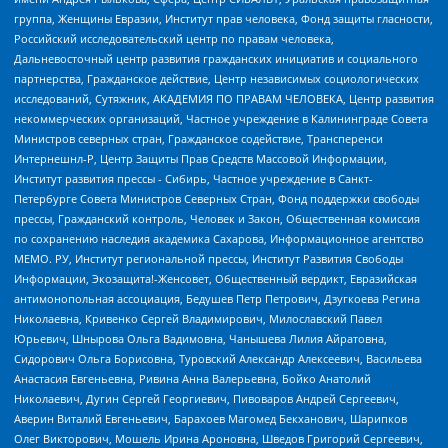
группа, Женщины Евразии, Институт прав человека, Фонд защиты гласности,
Российский исследовательский центр по правам человека,
Дальневосточный центр развития гражданских инициатив и социального
партнерства, Гражданское действие, Центр независимых социологических
исследований, Сутяжник, АКАДЕМИЯ ПО ПРАВАМ ЧЕЛОВЕКА, Центр развития
некоммерческих организаций, Частное учреждение в Калининграде Совета
Министров северных стран, Гражданское содействие, Трансперенси
Интернешнл-Р, Центр Защиты Прав Средств Массовой Информации,
Институт развития прессы - Сибирь, Частное учреждение в Санкт-
Петербурге Совета Министров Северных Стран, Фонд поддержки свободы
прессы, Гражданский контроль, Человек и Закон, Общественная комиссия
по сохранению наследия академика Сахарова, Информационное агентство
МЕМО. РУ, Институт региональной прессы, Институт Развития Свободы
Информации, Экозащита!-Женсовет, Общественный вердикт, Евразийская
антимонопольная ассоциация, Бедушев Петр Петрович, Дзугкоева Регина
Николаевна, Кривенко Сергей Владимирович, Милославский Павел
Юрьевич, Шнырова Ольга Вадимовна, Чанышева Лилия Айратовна,
Сидорович Ольга Борисовна, Туровский Александр Алексеевич, Васильева
Анастасия Евгеньевна, Ривина Анна Валерьевна, Бойко Анатолий
Николаевич, Дугин Сергей Георгиевич, Пивоваров Андрей Сергеевич,
Аверин Виталий Евгеньевич, Барахоев Магомед Бекханович, Шарипков
Олег Викторович, Мошель Ирина Ароновна, Шведов Григорий Сергеевич,