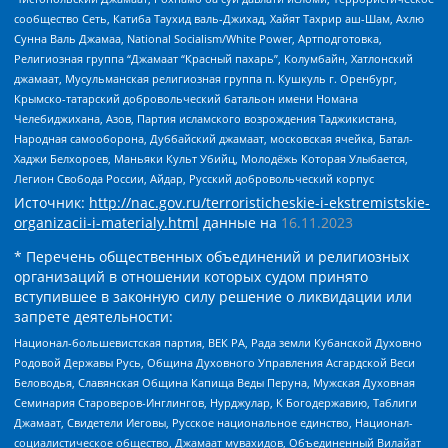
сообщество Сеть, Катиба Таухид валь-Джихад, Хайят Тахрир аш-Шам, Ахлю
Сунна Валь Джамаа, National Socialism/White Power, Артподготовка,
Религиозная группа “Джамаат “Красный пахарь”, Колумбайн, Хатлонский
джамаат, Мусульманская религиозная группа п. Кушкуль г. Оренбург,
Крымско-татарский добровольческий батальон имени Номана
Челебиджихана, Азов, Партия исламского возрождения Таджикистана,
Народная самооборона, Дуббайский джамаат, московская ячейка, Батал-
Хаджи Белхороев, Маньяки Культ Убийц, Молодёжь Которая Улыбается,
Легион Свобода России, Айдар, Русский добровольческий корпус
Источник:
http://nac.gov.ru/terroristicheskie-i-ekstremistskie-
organizacii-i-materialy.html
данные на
16.11.2023
* Перечень общественных объединений и религиозных
организаций в отношении которых судом принято
вступившее в законную силу решение о ликвидации или
запрете деятельности:
Национал-большевистская партия, ВЕК РА, Рада земли Кубанской Духовно
Родовой Державы Русь, Община Духовного Управления Асгардской Веси
Беловодья, Славянская Община Капища Веды Перуна, Мужская Духовная
Семинария Староверов-Инглингов, Нурджулар, К Богодержавию, Таблиги
Джамаат, Свидетели Иеговы, Русское национальное единство, Национал-
социалистическое общество, Джамаат мувахидов, Объединенный Вилайат