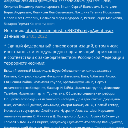
Добровольская Анна Дмитриевна, Королева Александра Евгеньевна,
Смирнов Владимир Александрович, Вицин Сергей Ефимович, Золотухин
Борис Андреевич, Левинсон Лев Семенович, Локшина Татьяна Иосифовна,
Орлов Олег Петрович, Полякова Мара Федоровна, Резник Генри Маркович,
Захаров Герман Константинович
Источник:
http://unro.minjust.ru/NKOForeignAgent.aspx
данные на
24.03.2022
* Единый федеральный список организаций, в том числе
иностранных и международных организаций, признанных
в соответствии с законодательством Российской Федерации
террористическими:
Высший военный Маджлисуль Шура Объединенных сил моджахедов
Кавказа, Конгресс народов Ичкерии и Дагестана, База, Асбат аль-Ансар,
Священная война, Исламская группа, Братья-мусульмане, Партия
исламского освобождения, Лашкар-И-Тайба, Исламская группа, Движение
Талибан, Исламская партия Туркестана, Общество социальных реформ,
Общество возрождения исламского наследия, Дом двух святых, Джунд аш-
Шам, Исламский джихад, Аль-Каида, Имарат Кавказ, АБТО, Правый сектор,
Исламское государство, Джабха аль-Нусра ли-Ахль аш-Шам, Народное
ополчение имени К. Минина и Д. Пожарского, Аджр от Аллаха Субхану уа
Тагьаля SHAM, АУМ Синрике, Муджахеды джамаата Ат-Тавхида Валь-Джихад,
Чистопольский Джамаат, Рохнамо ба суи давлати исломи, Террористическое