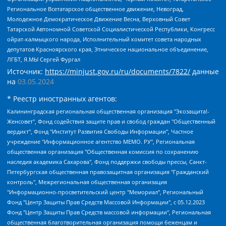
Региональное Всетатарское общественное движение, Невоград,
Молодежное Демократическое Движение Весна, Верховный Совет
Татарской Автономной Советской Социалистической Республики, Конгресс
ойрат-калмыцкого народа, Исполнительный комитет совета народных
депутатов Красноярского края, Этническое национальное объединение,
ЛГБТ, Я.МЫ Сергей Фургал
Источник:
https://minjust.gov.ru/ru/documents/7822/
данные
на
03.05.2024
* Реестр иностранных агентов:
Калининградская региональная общественная организация "Экозащита!-Женсовет", Фонд содействия защите прав и свобод граждан "Общественный вердикт", Фонд "Институт Развития Свободы Информации", Частное учреждение "Информационное агентство МЕМО. РУ", Региональная общественная организация "Общественная комиссия по сохранению наследия академика Сахарова", Фонд поддержки свободы прессы, Санкт-Петербургская общественная правозащитная организация "Гражданский контроль", Межрегиональная общественная организация "Информационно-просветительский центр "Мемориал", Региональный Фонд "Центр Защиты Прав Средств Массовой Информации", с 05.12.2023 Фонд "Центр Защиты Прав Средств массовой информации", Региональная общественная благотворительная организация помощи беженцам и мигрантам "Гражданское содействие", Негосударственное образовательное учреждение дополнительного профессионального образования (повышение квалификации) специалистов "АКАДЕМИЯ ПО ПРАВАМ ЧЕЛОВЕКА", Свердловская региональная общественная организация "Сутяжник", Автономная некоммерческая организация "Центр независимых социологических исследований", Союз общественных объединений "Российский исследовательский центр по правам человека", Региональное общественное учреждение научно-информационный центр "МЕМОРИАЛ", Некоммерческая организация "Фонд защиты гласности", Автономная некоммерческая организация "Институт прав человека", Городская общественная организация "Екатеринбургское общество "МЕМОРИАЛ", Городская общественная организация "Рязанское историко-просветительское и правозащитное общество "Мемориал" (Рязанский Мемориал), Челябинский региональный орган общественной самодеятельности – женское общественное объединение "Женщины Евразии", Челябинский региональный орган общественной самодеятельности "Уральская правозащитная группа", Фонд содействия защите здоровья и социальной справедливости имени Андрея Рылькова, Автономная Некоммерческая Организация "Аналитический Центр Юрия Левады", Автономная некоммерческая организация социальной поддержки населения "Проект Апрель", Региональная общественная организация помощи женщинам и детям, находящимся в кризисной ситуации "Информационно-методический центр "Анна", Фонд содействия развитию массовых коммуникаций и правовому просвещению "Так-так-Так", Фонд содействия устойчивому развитию "Серебряная тайга", Свердловский региональный общественный фонд социальных проектов "Новое время", "Idel.Реалии", Кавказ.Реалии, Крым.Реалии, Телеканал Настоящее Время, Татаро-башкирская служба Радио Свобода (Azatliq Radiosi), Радио Свободная Европа/Радио Свобода (PCE/PC), "Сибирь.Реалии", "Фактограф", Благотворительный фонд помощи осужденным и их семьям, Автономная некоммерческая организация "Институт глобализации и социальных движений", Фонд "В защиту прав заключенных", Частное учреждение "Центр поддержки и содействия развитию средств массовой информации", Пензенский региональный общественный благотворительный фонд "Гражданский союз", "Север.Реалии", Некоммерческая организация Фонд "Правовая инициатива", Общество с ограниченной ответственностью "Радио Свободная Европа/Радио Свобода", Чешское информационное агентство "MEDIUM-ORIENT", Красноярская региональная общественная организация "Мы против СПИДа", Камалягин Денис Николаевич, Маркелов Сергей Евгеньевич, Пономарев Лев Александрович, Савицкая Людмила Алексеевна, Автономная некоммерческая организация "Центр по работе с проблемой насилия "НАСИЛИЮ.НЕТ", Межрегиональный профессиональный союз работников здравоохранения "Альянс врачей", Юридическое лицо, зарегистрированное в Латвийской Республике, SIA "Medusa Project" (регистрационный номер 40103797863, дата регистрации 10.06.2014), Некоммерческая организация "Фонд по борьбе с коррупцией", Автономная некоммерческая организация "Институт права и публичной политики", Баданин Роман Сергеевич, Гликин Максим Александрович, Железнова Мария Михайловна, Лукьянова Юлия Сергеевна, Маетная Елизавета Витальевна, Маняхин Петр Борисович, Чуракова Ольга Владимировна, Ярош Юлия Петровна, Юридическое лицо "The Insider SIA", зарегистрированное в Риге, Латвийская Республика (дата регистрации 26.06.2015), являющееся администратором доменного имени интернет-издания "The Insider SIA", https://theins.ru, Постернак Алексей Евгеньевич, Рубин Михаил Аркадьевич, Анин Роман Александрович, Юридическое лицо Istories fonds, зарегистрированное в Латвийской Республике (регистрационный номер 50008295751, дата регистрации 24.02.2020), Великовский Дмитрий Александрович, Долинина Ирина Николаевна, Мароховская Алеся Алексеевна, Шлейнов Роман Юрьевич, Шмагун Олеся Валентиновна, Общество с ограниченной ответственностью "Альтаир 2021", Общество с ограниченной ответственностью "Вега 2021", Общество с ограниченной ответственностью "Главный редактор 2021", Общество с ограниченной ответственностью "Ромашки монолит", Важенков Артем Валерьевич, Ивановская областная общественная организация "Центр гендерных исследований", Гурман Юрий Альбертович, Медиапроект "ОВД-Инфо", Егоров Владимир Владимирович, Жилинский Владимир Александрович, Общество с ограниченной ответственностью "ЗП", Иванова София Юрьевна, Карезина Инна Павловна, Кильтау Екатерина Викторовна, Петров Алексей Викторович, Пискунов Сергей Евгеньевич, Смирнов Сергей Сергеевич, Тихонов Михаил Сергеевич, Общество с ограниченной ответственностью "ЖУРНАЛИСТ-ИНОСТРАННЫЙ АГЕНТ", Арапова Галина Юрьевна, Вольтская Татьяна Анатольевна, Американская компания "Mason G.E.S. Anonymous Foundation" (США), являющаяся владельцем интернет-издания https://mnews.world/, Компания "Stichting Bellingcat", зарегистрированная в Нидерландах (дата регистрации 11.07.2018), Захаров Андрей Вячеславович, Клепиковская Екатерина Дмитриевна, Общество с ограниченной ответственностью "МЕМО", Перл Роман Александрович, Симонов Евгений Алексеевич, Соловьева Елена Анатольевна, Сотников Даниил Владимирович, Сурначева Елизавета Дмитриевна, Автономная некоммерческая организация по защите прав человека и информированию населения "Якутия – Наше Мнение", Общество с ограниченной ответственностью "Москоу диджитал медиа", с 26.01.2023 Общество с ограниченной ответственностью "Чайка Белые сады", Ветошкина Валерия Валерьевна, Заговора Максим Александрович, Межрегиональное общественное движение "Российская ЛГБТ - сеть", Оленичев Максим Владимирович, Павлов Иван Юрьевич, Скворцова Елена Сергеевна, Общество с ограниченной ответственностью "Как бы инагент", Кочетков Игорь Викторович, Общество с ограниченной ответственностью "Честные выборы", Еланчик Олег Александрович, Общество с ограниченной ответственностью "Нобелевский призыв", Гималова Регина Эмилевна, Григорьев Андрей Валерьевич, Григорьева Алина Александровна, Ассоциация по содействию защите прав призывников, альтернативнослужащих и военнослужащих "Правозащитная группа "Гражданин.Армия.Право", Хисамова Регина Фаритовна, Автономная некоммерческая организация по реализации социально-правовых программ "Лилит", Дальневосточное общественное движение "Маяк", Санкт-Петербургская ЛГБТ-инициативная группа "Выход", Инициативная группа ЛГБТ+ "Реверс", Алексеев Андрей Викторович, Бекбулатова Таисия Львовна, Беляев Иван Михайлович, Владыкина Елена Сергеевна, Гельман Марат Александрович, Никульшина Вероника Юрьевна, Толоконникова Надежда Андреевна, Шендерович Виктор Анатольевич, Общество с ограниченной ответственностью "Данное сообщение", Общество с ограниченной ответственностью Издательский дом "Новая глава", Айнбиндер Александра Александровна, Московский комьюнити-центр для ЛГБТ+инициатив, Благотворительный фонд развития филантропии, Deutsche Welle (Германия, Kurt-Schumacher-Strasse 3, 53113 Bonn), Борзунова Мария Михайловна, Воробьев Виктор Викторович, Голубева Анна Львовна, Константинова Алла Михайловна, Малкова Ирина Владимировна, Мурадов Мурад Абдулгалимович, Осетинская Елизавета Николаевна, Понасенков Евгений Николаевич, Ганапольский Матвей Юрьевич, Киселев Евгений Алексеевич, Борухович Ирина Григорьевна, Дремин Иван Тимофеевич, Дубровский Дмитрий Викторович, Красноярская региональная общественная организация поддержки и развития альтернативных образовательных технологий и межкультурных коммуникаций "ИНТЕРРА", Маяковская Екатерина Алексеевна, Фейгин Марк Захарович, Филимонов Андрей Викторович, Дзугкоева Регина Николаевна, Доброхотов Роман Александрович, Дудь Юрий Александрович, Елкин Сергей Владимирович, Кругликов Кирилл Игоревич, Сабунаева Мария Леонидовна, Семенов Алексей Владимирович, Шаинян Карен Багратович, Шульман Екатерина Михайловна, Асафьев Артур Валерьевич, Вахштайн Виктор Семенович, Венедиктов Алексей Алексеевич, Лушникова Екатерина Евгеньевна, Волков Леонид Михайлович, Невзоров Александр Глебович, Пархоменко Сергей Борисович, Сироткин Ярослав Николаевич, Кара-Мурза Владимир Владимирович, Баранова Наталья Владимировна, Гозман Леонид Яковлевич, Кагарлицкий Борис Юльевич, Климарев Михаил Валерьевич, Милов Владимир Станиславович, Автономная некоммерческая организация Краснодарский центр современного искусства "Типография", Моргенштерн Алишер Тагирович, Соболь Любовь Эдуардовна, Общество с ограниченной ответственностью "ЛИЗА НОРМ", Каспаров Гарри Кимович, Ходорковский Михаил Борисович, Общество с ограниченной ответственностью "Апрельские тезисы", Данилович Ирина Брониславовна, Кашин Олег Владимирович, Петров Николай Владимирович, Пивоваров Алексей Владимирович, Соколов Михаил Владимирович, Цветкова Юлия Владимировна, Чичваркин Евгений Александрович, Комитет против пыток/Команда против пыток, Общество с ограниченной ответственностью "Первый научный", Общество с ограниченной ответственностью "Вертолет и ко", Белоцерковская Вероника Борисовна, Кац Максим Евгеньевич, Лазарева Татьяна Юрьевна, Шаведдинов Руслан Табризович, Яшин Илья Валерьевич, Общество с ограниченной ответственностью "Иноагент ААВ", Алешковский Дмитрий Петрович, Альбац Евгения Марковна, Быков Дмитрий Львович, Галямина Юлия Евгеньевна, Лойко Сергей Леонидович, Мартынов Кирилл Константинович, Медведев Сергей Александрович, Крашенинников Федор Геннадиевич, Гордеева Катерина Вл