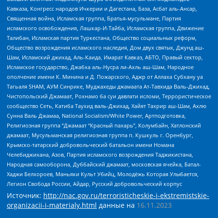
Кавказа, Конгресс народов Ичкерии и Дагестана, База, Асбат аль-Ансар,
Священная война, Исламская группа, Братья-мусульмане, Партия
исламского освобождения, Лашкар-И-Тайба, Исламская группа, Движение
Талибан, Исламская партия Туркестана, Общество социальных реформ,
Общество возрождения исламского наследия, Дом двух святых, Джунд аш-
Шам, Исламский джихад, Аль-Каида, Имарат Кавказ, АБТО, Правый сектор,
Исламское государство, Джабха аль-Нусра ли-Ахль аш-Шам, Народное
ополчение имени К. Минина и Д. Пожарского, Аджр от Аллаха Субхану уа
Тагьаля SHAM, АУМ Синрике, Муджахеды джамаата Ат-Тавхида Валь-Джихад,
Чистопольский Джамаат, Рохнамо ба суи давлати исломи, Террористическое
сообщество Сеть, Катиба Таухид валь-Джихад, Хайят Тахрир аш-Шам, Ахлю
Сунна Валь Джамаа, National Socialism/White Power, Артподготовка,
Религиозная группа “Джамаат “Красный пахарь”, Колумбайн, Хатлонский
джамаат, Мусульманская религиозная группа п. Кушкуль г. Оренбург,
Крымско-татарский добровольческий батальон имени Номана
Челебиджихана, Азов, Партия исламского возрождения Таджикистана,
Народная самооборона, Дуббайский джамаат, московская ячейка, Батал-
Хаджи Белхороев, Маньяки Культ Убийц, Молодёжь Которая Улыбается,
Легион Свобода России, Айдар, Русский добровольческий корпус
Источник:
http://nac.gov.ru/terroristicheskie-i-ekstremistskie-
organizacii-i-materialy.html
данные на
16.11.2023