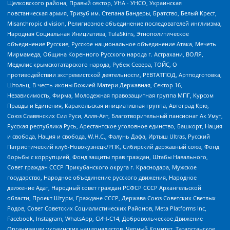
Щелковского района, Правый сектор, УНА - УНСО, Украинская
повстанческая армия, Тризуб им. Степана Бандеры, Братство, Белый Крест,
Misanthropic division, Религиозное объединение последователей инглиизма,
Народная Социальная Инициатива, TulaSkins, Этнополитическое
объединение Русские, Русское национальное объединение Атака, Мечеть
Мирмамеда, Община Коренного Русского народа г. Астрахани, ВОЛЯ,
Меджлис крымскотатарского народа, Рубеж Севера, ТОЙС, О
противодействии экстремистской деятельности, РЕВТАТПОД, Артподготовка,
Штольц, В честь иконы Божией Матери Державная, Сектор 16,
Независимость, Фирма, Молодежная правозащитная группа МПГ, Курсом
Правды и Единения, Каракольская инициативная группа, Автоград Крю,
Союз Славянских Сил Руси, Алля-Аят, Благотворительный пансионат Ак Умут,
Русская республика Русь, Арестантское уголовное единство, Башкорт, Нация
и свобода, Нация и свобода, W.H.С., Фалунь Дафа, Иртыш Ultras, Русский
Патриотический клуб-Новокузнецк/РПК, Сибирский державный союз, Фонд
борьбы с коррупцией, Фонд защиты прав граждан, Штабы Навального,
Совет граждан СССР Прикубанского округа г. Краснодара, Мужское
государство, Народное объединение русского движения, Народное
движение Адат, Народный совет граждан РСФСР СССР Архангельской
области, Проект Штурм, Граждане СССР, Держава Союз Советских Светлых
Родов, Совет Советских Социалистических Районов, Meta Platforms Inc,
Facebook, Instagram, WhatsApp, СИЧ-С14, Добровольческое Движение
Организации украинских националистов, Черный Комитет, Татарстанское