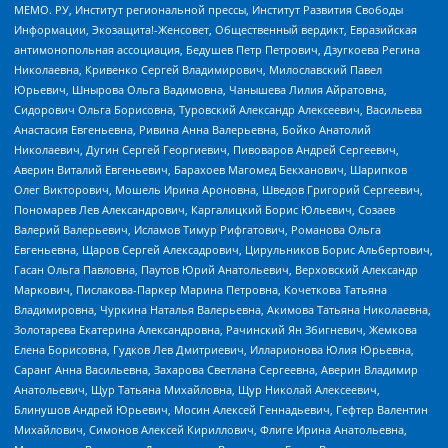
МЕМО. РУ, Институт региональной прессы, Институт Развития Свободы
Информации, Экозащита!-Женсовет, Общественный вердикт, Евразийская
антимонопольная ассоциация, Бедушев Петр Петрович, Дзугкоева Регина
Николаевна, Кривенко Сергей Владимирович, Милославский Павел
Юрьевич, Шнырова Ольга Вадимовна, Чанышева Лилия Айратовна,
Сидорович Ольга Борисовна, Туровский Александр Алексеевич, Васильева
Анастасия Евгеньевна, Ривина Анна Валерьевна, Бойко Анатолий
Николаевич, Дугин Сергей Георгиевич, Пивоваров Андрей Сергеевич,
Аверин Виталий Евгеньевич, Барахоев Магомед Бекханович, Шарипков
Олег Викторович, Мошель Ирина Ароновна, Шведов Григорий Сергеевич,
Пономарев Лев Александрович, Каргалицкий Борис Юльевич, Созаев
Валерий Валерьевич, Исламов Тимур Рифгатович, Романова Ольга
Евгеньевна, Щаров Сергей Алексадрович, Цирульников Борис Альбертович,
Гасан Ольга Павловна, Паутов Юрий Анатольевич, Верховский Александр
Маркович, Пислакова-Паркер Марина Петровна, Кочеткова Татьяна
Владимировна, Чуркина Наталья Валерьевна, Акимова Татьяна Николаевна,
Золотарева Екатерина Александровна, Рачинский Ян Збигневич, Жемкова
Елена Борисовна, Гудков Лев Дмитриевич, Илларионова Юлия Юрьевна,
Саранг Анна Васильевна, Захарова Светлана Сергеевна, Аверин Владимир
Анатольевич, Щур Татьяна Михайловна, Щур Николай Алексеевич,
Блинушов Андрей Юрьевич, Мосин Алексей Геннадьевич, Гефтер Валентин
Михайлович, Симонов Алексей Кириллович, Флиге Ирина Анатольевна,