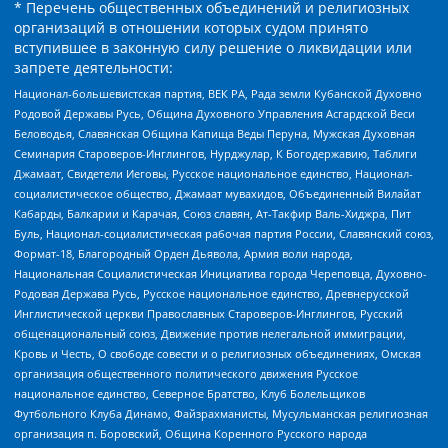
* Перечень общественных объединений и религиозных
организаций в отношении которых судом принято
вступившее в законную силу решение о ликвидации или
запрете деятельности:
Национал-большевистская партия, ВЕК РА, Рада земли Кубанской Духовно
Родовой Державы Русь, Община Духовного Управления Асгардской Веси
Беловодья, Славянская Община Капища Веды Перуна, Мужская Духовная
Семинария Староверов-Инглингов, Нурджулар, К Богодержавию, Таблиги
Джамаат, Свидетели Иеговы, Русское национальное единство, Национал-
социалистическое общество, Джамаат мувахидов, Объединенный Вилайат
Кабарды, Балкарии и Карачая, Союз славян, Ат-Такфир Валь-Хиджра, Пит
Буль, Национал-социалистическая рабочая партия России, Славянский союз,
Формат-18, Благородный Орден Дьявола, Армия воли народа,
Национальная Социалистическая Инициатива города Череповца, Духовно-
Родовая Держава Русь, Русское национальное единство, Древнерусской
Инглистической церкви Православных Староверов-Инглингов, Русский
общенациональный союз, Движение против нелегальной иммиграции,
Кровь и Честь, О свободе совести и о религиозных объединениях, Омская
организация общественного политического движения Русское
национальное единство, Северное Братство, Клуб Болельщиков
Футбольного Клуба Динамо, Файзрахманисты, Мусульманская религиозная
организация п. Боровский, Община Коренного Русского народа