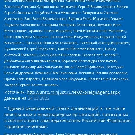
Мельникова Валентина Дмитриевна, Вититинова Елена Владимировна,
Баженова Светлана Куприяновна, Максимов Сергей Владимирович, Беляев
Сергей Иванович, Голубева Елена Николаевна, Ганнушкина Светлана
Алексеевна, Закс Елена Владимировна, Буртина Елена Юрьевна, Гендель
Людмила Залмановна, Кокорина Екатерина Алексеевна, Шуманов Илья
Вячеславович, Арапова Галина Юрьевна, Свечников Анатолий Мариевич,
Прохоров Вадим Юрьевич, Шахова Елена Владимировна, Подузов Сергей
Васильевич, Протасова Ирина Вячеславовна, Литинский Леонид Борисович,
Лукашевский Сергей Маркович, Бахмин Вячеслав Иванович, Шабад
Анатолий Ефимович, Сухих Дарья Николаевна, Орлов Олег Петрович,
Добровольская Анна Дмитриевна, Королева Александра Евгеньевна,
Смирнов Владимир Александрович, Вицин Сергей Ефимович, Золотухин
Борис Андреевич, Левинсон Лев Семенович, Локшина Татьяна Иосифовна,
Орлов Олег Петрович, Полякова Мара Федоровна, Резник Генри Маркович,
Захаров Герман Константинович
Источник:
http://unro.minjust.ru/NKOForeignAgent.aspx
данные на
24.03.2022
* Единый федеральный список организаций, в том числе
иностранных и международных организаций, признанных
в соответствии с законодательством Российской Федерации
террористическими:
Высший военный Маджлисуль Шура Объединенных сил моджахедов