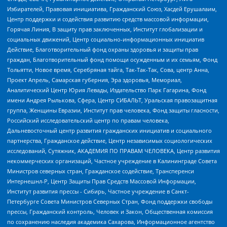
Избирателей, Правовая инициатива, Гражданский Союз, Хасдей Ерушалаим,
Центр поддержки и содействия развитию средств массовой информации,
Горячая Линия, В защиту прав заключенных, Институт глобализации и
социальных движений, Центр социально-информационных инициатив
Действие, Благотворительный фонд охраны здоровья и защиты прав
граждан, Благотворительный фонд помощи осужденным и их семьям, Фонд
Тольятти, Новое время, Серебряная тайга, Так-Так-Так, Сова, центр Анна,
Проект Апрель, Самарская губерния, Эра здоровья, Мемориал,
Аналитический Центр Юрия Левады, Издательство Парк Гагарина, Фонд
имени Андрея Рылькова, Сфера, Центр СИБАЛЬТ, Уральская правозащитная
группа, Женщины Евразии, Институт прав человека, Фонд защиты гласности,
Российский исследовательский центр по правам человека,
Дальневосточный центр развития гражданских инициатив и социального
партнерства, Гражданское действие, Центр независимых социологических
исследований, Сутяжник, АКАДЕМИЯ ПО ПРАВАМ ЧЕЛОВЕКА, Центр развития
некоммерческих организаций, Частное учреждение в Калининграде Совета
Министров северных стран, Гражданское содействие, Трансперенси
Интернешнл-Р, Центр Защиты Прав Средств Массовой Информации,
Институт развития прессы - Сибирь, Частное учреждение в Санкт-
Петербурге Совета Министров Северных Стран, Фонд поддержки свободы
прессы, Гражданский контроль, Человек и Закон, Общественная комиссия
по сохранению наследия академика Сахарова, Информационное агентство