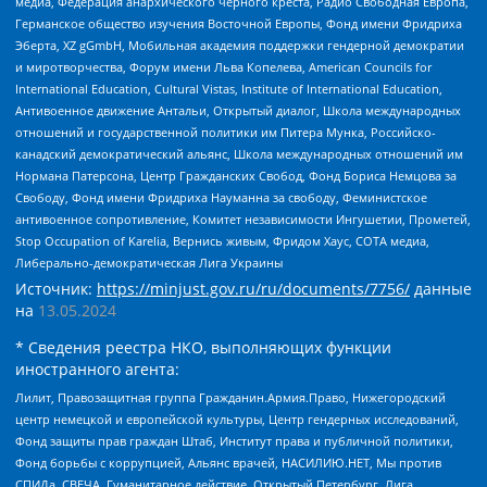
медиа, Федерация анархического черного креста, Радио Свободная Европа,
Германское общество изучения Восточной Европы, Фонд имени Фридриха
Эберта, XZ gGmbH, Мобильная академия поддержки гендерной демократии
и миротворчества, Форум имени Льва Копелева, American Councils for
International Education, Cultural Vistas, Institute of International Education,
Антивоенное движение Антальи, Открытый диалог, Школа международных
отношений и государственной политики им Питера Мунка, Российско-
канадский демократический альянс, Школа международных отношений им
Нормана Патерсона, Центр Гражданских Свобод, Фонд Бориса Немцова за
Свободу, Фонд имени Фридриха Науманна за свободу, Феминистское
антивоенное сопротивление, Комитет независимости Ингушетии, Прометей,
Stop Occupation of Karelia, Вернись живым, Фридом Хаус, СОТА медиа,
Либерально-демократическая Лига Украины
Источник:
https://minjust.gov.ru/ru/documents/7756/
данные
на
13.05.2024
* Сведения реестра НКО, выполняющих функции
иностранного агента:
Лилит, Правозащитная группа Гражданин.Армия.Право, Нижегородский
центр немецкой и европейской культуры, Центр гендерных исследований,
Фонд защиты прав граждан Штаб, Институт права и публичной политики,
Фонд борьбы с коррупцией, Альянс врачей, НАСИЛИЮ.НЕТ, Мы против
СПИДа, СВЕЧА, Гуманитарное действие, Открытый Петербург, Лига