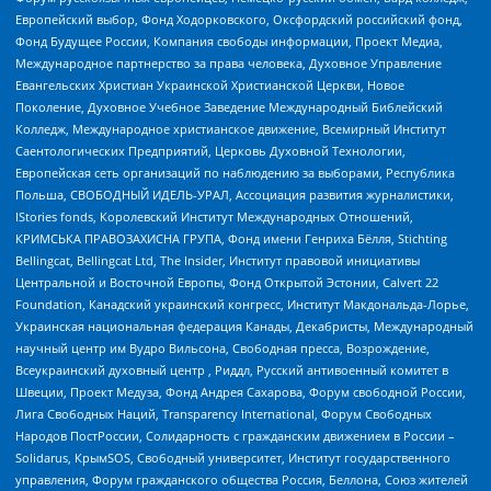
Европейский выбор, Фонд Ходорковского, Оксфордский российский фонд,
Фонд Будущее России, Компания свободы информации, Проект Медиа,
Международное партнерство за права человека, Духовное Управление
Евангельских Христиан Украинской Христианской Церкви, Новое
Поколение, Духовное Учебное Заведение Международный Библейский
Колледж, Международное христианское движение, Всемирный Институт
Саентологических Предприятий, Церковь Духовной Технологии,
Европейская сеть организаций по наблюдению за выборами, Республика
Польша, СВОБОДНЫЙ ИДЕЛЬ-УРАЛ, Ассоциация развития журналистики,
IStories fonds, Королевский Институт Международных Отношений,
КРИМСЬКА ПРАВОЗАХИСНА ГРУПА, Фонд имени Генриха Бёлля, Stichting
Bellingcat, Bellingcat Ltd, The Insider, Институт правовой инициативы
Центральной и Восточной Европы, Фонд Открытой Эстонии, Calvert 22
Foundation, Канадский украинский конгресс, Институт Макдональда-Лорье,
Украинская национальная федерация Канады, Декабристы, Международный
научный центр им Вудро Вильсона, Свободная пресса, Возрождение,
Всеукраинский духовный центр , Риддл, Русский антивоенный комитет в
Швеции, Проект Медуза, Фонд Андрея Сахарова, Форум свободной России,
Лига Свободных Наций, Transparеncy International, Форум Свободных
Народов ПостРоссии, Солидарность с гражданским движением в России –
Solidarus, КрымSOS, Свободный университет, Институт государственного
управления, Форум гражданского общества Россия, Беллона, Союз жителей