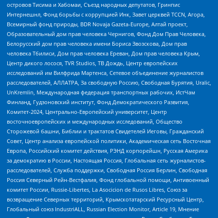
островов Тисима и Хабомаи, Съезд народных депутатов, Гринпис
Интернешнл, Фонд борьбы с коррупцией Инк, Завет церквей TCCN, Агора,
Всемирный фонд природы, BDR Novaja Gazeta-Europe, Алтай проект,
Образовательный дом прав человека Чернигов, Фонд Дом Прав Человека,
Белорусский дом прав человека имени Бориса Звозскова, Дом прав
человека Тбилиси, Дом прав человека Ереван, Дом прав человека Крым,
Центр дикого лосося, TVR Studios, ТВ Дождь, Центр европейских
исследований им Вилфрида Мартенса, Сетевое объединение журналистов
расследователей, АЛЛАТРА, За свободную Россию, Свободная Бурятия, Uralic,
UnKremlin, Международная федерация транспортных рабочих, ИстЧам
Финланд, Гудзоновский институт, Фонд Демократического Развития,
Комитет-2024, Центрально-Европейский университет, Центр
восточноевропейских и международных исследований, Общество
Сторожевой башни, Библии и трактатов Свидетелей Иеговы, Гражданский
Совет, Центр анализа европейской политики, Академическая сеть Восточная
Европа, Российский комитет действия, РЭНД корпорейшн, Русская Америка
за демократию в России, Настоящая Россия, Глобальная сеть журналистов-
расследователей, Служба поддержки, Свободная Россия Берлин, Свободная
Россия Северный Рейн-Вестфалия, Фонд глобальной помощи, Антивоенный
комитет России, Russie-Libertes, La Asocicion de Rusos Libres, Союз за
возвращение Северных территорий, Крымскотатарский Ресурсный Центр,
Глобальный союз IndustriALL, Russian Election Monitor, Article 19, Мнение