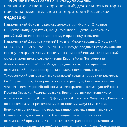
* Перечень иностранных и международных
неправительственных организаций, деятельность которых
признана нежелательной на территории Российской
Федерации:
Национальный фонд в поддержку демократии, Институт Открытое
Общество Фонд Содействия, Фонд Открытое общество, Американо-
российский фонд по экономическому и правовому развитию,
Национальный Демократический Институт Международных Отношений,
MEDIA DEVELOPMENT INVESTMENT FUND, Международный Республиканский
Институт, Открытая Россия, Институт современной России, Черноморский
фонд регионального сотрудничества, Европейская Платформа за
Демократические Выборы, Международный центр электоральных
исследований, Германский фонд Маршалла Соединенных Штатов,
Тихоокеанский центр защиты окружающей среды и природных ресурсов,
Свободная Россия, Всемирный конгресс украинцев, Атлантический совет,
Человек в беде, Европейский фонд за демократию, Джеймстаунский фонд,
Прожект Хармони, Родники дракона, Врачи против насильственного
извлечения органов, Фалунь Дафа, Друзья Фалуньгун, Фалуньгун, Коалиция
по расследованию преследования в отношении Фалуньгун в Китае,
Всемирная организация по расследованию преследований Фалуньгун,
Пражский гражданский центр, Ассоциация школ политических
исследований при Совете Европы, Центр либеральной современности,
Форум русскоязычных европейцев, Немецко-русский обмен, Бард колледж,