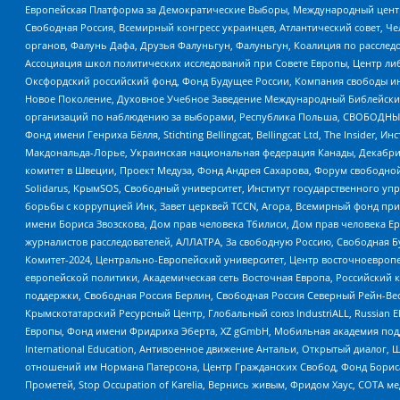
Европейская Платформа за Демократические Выборы, Международный цент
Свободная Россия, Всемирный конгресс украинцев, Атлантический совет, Ч
органов, Фалунь Дафа, Друзья Фалуньгун, Фалуньгун, Коалиция по рассле
Ассоциация школ политических исследований при Совете Европы, Центр ли
Оксфордский российский фонд, Фонд Будущее России, Компания свободы ин
Новое Поколение, Духовное Учебное Заведение Международный Библейский
организаций по наблюдению за выборами, Республика Польша, СВОБОДНЫЙ
Фонд имени Генриха Бёлля, Stichting Bellingcat, Bellingcat Ltd, The Inside
Макдональда-Лорье, Украинская национальная федерация Канады, Декабрис
комитет в Швеции, Проект Медуза, Фонд Андрея Сахарова, Форум свободной 
Solidarus, КрымSOS, Свободный университет, Институт государственного у
борьбы с коррупцией Инк, Завет церквей TCCN, Агора, Всемирный фонд при
имени Бориса Звозскова, Дом прав человека Тбилиси, Дом прав человека Ер
журналистов расследователей, АЛЛАТРА, За свободную Россию, Свободная Б
Комитет-2024, Центрально-Европейский университет, Центр восточноевроп
европейской политики, Академическая сеть Восточная Европа, Российский к
поддержки, Свободная Россия Берлин, Свободная Россия Северный Рейн-Вест
Крымскотатарский Ресурсный Центр, Глобальный союз IndustriALL, Russian E
Европы, Фонд имени Фридриха Эберта, XZ gGmbH, Мобильная академия поддержк
International Education, Антивоенное движение Антальи, Открытый диало
отношений им Нормана Патерсона, Центр Гражданских Свобод, Фонд Бориса
Прометей, Stop Occupation of Karelia, Вернись живым, Фридом Хаус, СОТА 