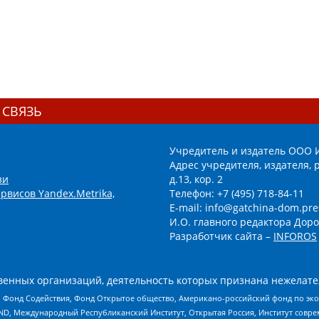
 СВЯЗЬ
Учредитель и издатель ООО 
Адрес учредителя, издателя, р
зи
д.13, кор. 2
рвисов Yandex.Metrika,
Телефон: +7 (495) 718-84-11
E-mail: info@gatchina-dom.pre
И.О. главного редактора Доро
Разработчик сайта –
INFOROS
енных организаций, деятельность которых признана нежелате
 Фонд Содействия, Фонд Открытое общество, Американо-российский фонд по э
 Международный Республиканский Институт, Открытая Россия, Институт совре