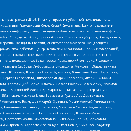
ты прав граждан Штаб, Институт права и публичной политики, Фонд
инициатива, Гражданский Союз, Хасдей Ерушалаим, Центр поддержки и
социально-информационных инициатив Действие, Благотворительный фонд
Так, Сова, центр Анна, Проект Апрель, Самарская губерния, Эра здоровья,
я группа, Женщины Евразии, Институт прав человека, Фонд защиты
Гражданское действие, Центр независимых социологических исследований,
стран, Гражданское содействие, Трансперенси Интернешнл-Р, Центр
н, Фонд поддержки свободы прессы, Гражданский контроль, Человек и
тут Развития Свободы Информации, Экозащита!-Женсовет, Общественный
й Павел Юрьевич, Шнырова Ольга Вадимовна, Чанышева Лилия Айратовна,
ин Сергей Георгиевич, Пивоваров Андрей Сергеевич, Аверин Виталий
вич, Каргалицкий Борис Юльевич, Созаев Валерий Валерьевич, Исламов
льевич, Верховский Александр Маркович, Пислакова-Паркер Марина
н Збигневич, Жемкова Елена Борисовна, Гудков Лев Дмитриевич,
й Алексеевич, Блинушов Андрей Юрьевич, Мосин Алексей Геннадьевич,
а, Баженова Светлана Куприяновна, Максимов Сергей Владимирович,
а Залмановна, Кокорина Екатерина Алексеевна, Шуманов Илья
ч, Протасова Ирина Вячеславовна, Литинский Леонид Борисович,
а Дмитриевна, Королева Александра Евгеньевна, Смирнов Владимир
ова Мара Федоровна, Резник Генри Маркович, Захаров Герман