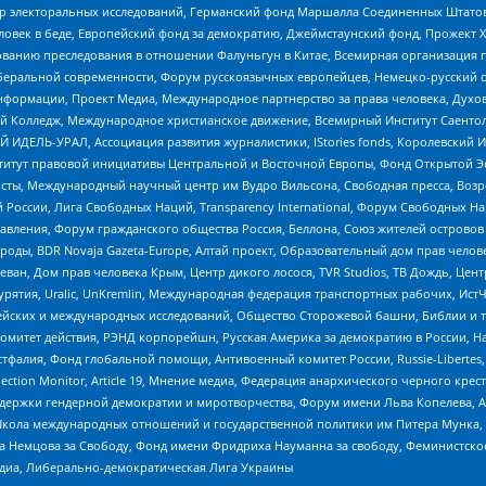
р электоральных исследований, Германский фонд Маршалла Соединенных Штатов
еловек в беде, Европейский фонд за демократию, Джеймстаунский фонд, Прожект
дованию преследования в отношении Фалуньгун в Китае, Всемирная организация 
беральной современности, Форум русскоязычных европейцев, Немецко-русский о
формации, Проект Медиа, Международное партнерство за права человека, Духов
 Колледж, Международное христианское движение, Всемирный Институт Саентол
 ИДЕЛЬ-УРАЛ, Ассоциация развития журналистики, IStories fonds, Королевск
r, Институт правовой инициативы Центральной и Восточной Европы, Фонд Открытой Э
ты, Международный научный центр им Вудро Вильсона, Свободная пресса, Возро
России, Лига Свободных Наций, Transparеncy International, Форум Свободных Н
правления, Форум гражданского общества Россия, Беллона, Союз жителей острово
роды, BDR Novaja Gazeta-Europe, Алтай проект, Образовательный дом прав челов
еван, Дом прав человека Крым, Центр дикого лосося, TVR Studios, ТВ Дождь, Це
урятия, Uralic, UnKremlin, Международная федерация транспортных рабочих, Ист
ейских и международных исследований, Общество Сторожевой башни, Библии и тр
омитет действия, РЭНД корпорейшн, Русская Америка за демократию в России, Н
фалия, Фонд глобальной помощи, Антивоенный комитет России, Russie-Libertes, L
lection Monitor, Article 19, Мнение медиа, Федерация анархического черного кр
и гендерной демократии и миротворчества, Форум имени Льва Копелева, American C
г, Школа международных отношений и государственной политики им Питера Мунка
 Немцова за Свободу, Фонд имени Фридриха Науманна за свободу, Феминистско
медиа, Либерально-демократическая Лига Украины