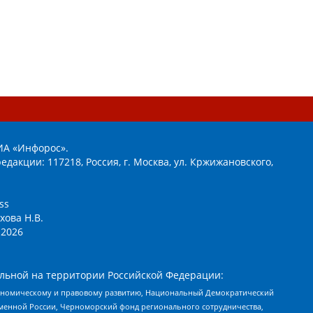
ИА «Инфорос».
едакции: 117218, Россия, г. Москва, ул. Кржижановского,
ss
хова Н.В.
2026
льной на территории Российской Федерации:
кономическому и правовому развитию, Национальный Демократический
менной России, Черноморский фонд регионального сотрудничества,