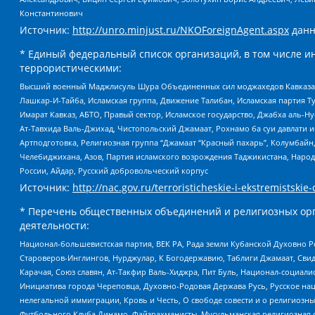
Константинович
Источник:
http://unro.minjust.ru/NKOForeignAgent.aspx
данн
* Единый федеральный список организаций, в том числе и
террористическими:
Высший военный Маджлисуль Шура Объединенных сил моджахедов Кавказа, Ко
Лашкар-И-Тайба, Исламская группа, Движение Талибан, Исламская партия Т
Имарат Кавказ, АБТО, Правый сектор, Исламское государство, Джабха аль-
Ат-Тавхида Валь-Джихад, Чистопольский Джамаат, Рохнамо ба суи давлати и
Артподготовка, Религиозная группа “Джамаат “Красный пахарь”, Колумбайн
Челебиджихана, Азов, Партия исламского возрождения Таджикистана, Народ
России, Айдар, Русский добровольческий корпус
Источник:
http://nac.gov.ru/terroristicheskie-i-ekstremistskie-
* Перечень общественных объединений и религиозных орг
деятельности:
Национал-большевистская партия, ВЕК РА, Рада земли Кубанской Духовно
Староверов-Инглингов, Нурджулар, К Богодержавию, Таблиги Джамаат, Сви
Карачая, Союз славян, Ат-Такфир Валь-Хиджра, Пит Буль, Национал-социал
Инициатива города Череповца, Духовно-Родовая Держава Русь, Русское н
нелегальной иммиграции, Кровь и Честь, О свободе совести и о религиоз
Футбольного Клуба Динамо, Файзрахманисты, Мусульманская религиозная о