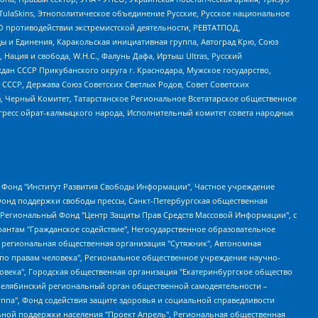
 TulaSkins, Этнополитическое объединение Русские, Русское национальное
О противодействии экстремистской деятельности, РЕВТАТПОД,
ы и Единения, Каракольская инициативная группа, Автоград Крю, Союз
 Нация и свобода, W.H.С., Фалунь Дафа, Иртыш Ultras, Русский
ан СССР Прикубанского округа г. Краснодара, Мужское государство,
СССР, Держава Союз Советских Светлых Родов, Совет Советских
в, Черный Комитет, Татарстанское Региональное Всетатарское общественное
гресс ойрат-калмыцкого народа, Исполнительный комитет совета народных
евосточное общественное движение "Маяк", Санкт-Петербургская ЛГБТ-инициативная группа "Выход", Инициативная группа ЛГБТ+ "Реверс", Алексеев Андрей Викторович, Бекбулатова Таисия Львовна, Беляев Иван Михайлович, Владыкина Елена Сергеевна, Гельман Марат Александрович, Никульшина Вероника Юрьевна, Толоконникова Надежда Андреевна, Шендерович Виктор Анатольевич, Общество с ограниченной ответственностью "Данное сообщение", Общество с ограниченной ответственностью Издательский дом "Новая глава", Айнбиндер Александра Александровна, Московский комьюнити-центр для ЛГБТ+инициатив, Благотворительный фонд развития филантропии, Deutsche Welle (Германия, Kurt-Schumacher-Strasse 3, 53113 Bonn), Борзунова Мария Михайловна, Воробьев Виктор Викторович, Голубева Анна Львовна, Константинова Алла Михайловна, Малкова Ирина Владимировна, Мурадов Мурад Абдулгалимович, Осетинская Елизавета Николаевна, Понасенков Евгений Николаевич, Ганапольский Матвей Юрьевич, Киселев Евгений Алексеевич, Борухович Ирина Григорьевна, Дремин Иван Тимофеевич, Дубровский Дмитрий Викторович, Красноярская региональная общественная организация поддержки и развития альтернативных образовательных технологий и межкультурных коммуникаций "ИНТЕРРА", Маяковская Екатерина Алексеевна, Фейгин Марк Захарович, Филимонов Андрей Викторович, Дзугкоева Регина Николаевна, Доброхотов Роман Александрович, Дудь Юрий Александрович, Елкин Сергей Владимирович, Кругликов Кирилл Игоревич, Сабунаева Мария Леонидовна, Семенов Алексей Владимирович, Шаинян Карен Багратович, Шульман Екатерина Михайловна, Асафьев Артур Валерьевич, Вахштайн Виктор Семенович, Венедиктов Алексей Алексеевич, Лушникова Екатерина Евгеньевна, Волков Леонид Михайлович, Невзоров Александр Глебович, Пархоменко Сергей Борисович, Сироткин Ярослав Николаевич, Кара-Мурза Владимир Владимирович, Баранова Наталья Владимировна, Гозман Леонид Яковлевич, Кагарлицкий Борис Юльевич, Климарев Михаил Валерьевич, Милов Владимир Станиславович, Автономная некоммерческая организация Краснодарский центр современного искусства "Типография", Моргенштерн Алишер Тагирович, Соболь Любовь Эдуардовна, Общество с ограниченной ответственностью "ЛИЗА НОРМ", Каспаров Гарри Кимович, Ходорковский Михаил Борисович, Общество с ограниченной ответственностью "Апрельские тезисы", Данилович Ирина Брониславовна, Кашин Олег Владимирович, Петров Николай Владимирович, Пивоваров Алексей Владимирович, Соколов Михаил Владимирович, Цветкова Юлия Владимировна, Чичваркин Евгений Александрович, Комитет против пыток/Команда против пыток, Общество с ограниченной ответственностью "Первый научный", Общество с ограниченной ответственностью "Вертолет и ко", Белоцерковская Вероника Борисовна, Кац Максим Евгеньевич, Лазарева Татьяна Юрьевна, Шаведдинов Руслан Табризович, Яшин Илья Валерьевич, Общество с ограниченной ответственностью "Иноагент ААВ", Алешковский Дмитрий Петрович, Альбац Евгения Марковна, Быков Дмитрий Львович, Галямина Юлия Евгеньевна, Лойко Сергей Леонидович, Мартынов Кирилл Константинович, Медведев Сергей Александрович, Крашенинников Федор Геннадиевич, Гордеева Катерина Вл