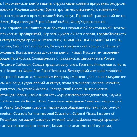
, Тихоокеанский центр защиты окружающей среды и природных ресурсов,
 Хармони, Родники дракона, Врачи против насильственного извлечения
по расследованию преследований Фалуньгун, Пражский гражданский центр,
бмен, Бард колледж, Европейский выбор, Фонд Ходорковского,
ное Управление Евангельских Христиан Украинской Христианской Церкви,
огических Предприятий, Церковь Духовной Технологии, Европейская сеть
ий Институт Международных Отношений, КРИМСЬКА ПРАВОЗАХИСНА ГРУПА,
стонии, Calvert 22 Foundation, Канадский украинский конгресс, Институт
ждение, Всеукраинский духовный центр , Риддл, Русский антивоенный
ародов ПостРоссии, Солидарность с гражданским движением в России –
в Тисима и Хабомаи, Съезд народных депутатов, Гринпис Интернешнл, Фонд
ека Чернигов, Фонд Дом Прав Человека, Белорусский дом прав человека
нтр европейских исследований им Вилфрида Мартенса, Сетевое объединение
Чам Финланд, Гудзоновский институт, Фонд Демократического Развития,
актатов Свидетелей Иеговы, Гражданский Совет, Центр анализа
астоящая Россия, Глобальная сеть журналистов-расследователей, Служба
a Asocicion de Rusos Libres, Союз за возвращение Северных территорий,
еста, Радио Свободная Европа, Германское общество изучения Восточной
ouncils for International Education, Cultural Vistas, Institute of
, Российско-канадский демократический альянс, Школа международных
е антивоенное сопротивление, Комитет независимости Ингушетии,