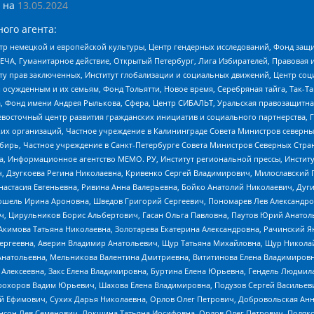
 на
13.05.2024
ого агента:
р немецкой и европейской культуры, Центр гендерных исследований, Фонд защи
ЧА, Гуманитарное действие, Открытый Петербург, Лига Избирателей, Правовая 
иту прав заключенных, Институт глобализации и социальных движений, Центр 
ужденным и их семьям, Фонд Тольятти, Новое время, Серебряная тайга, Так-Так-
, Фонд имени Андрея Рылькова, Сфера, Центр СИБАЛЬТ, Уральская правозащитна
невосточный центр развития гражданских инициатив и социального партнерства, 
 организаций, Частное учреждение в Калининграде Совета Министров северных 
бирь, Частное учреждение в Санкт-Петербурге Совета Министров Северных Стра
а, Информационное агентство МЕМО. РУ, Институт региональной прессы, Инсти
ч, Дзугкоева Регина Николаевна, Кривенко Сергей Владимирович, Милославски
настасия Евгеньевна, Ривина Анна Валерьевна, Бойко Анатолий Николаевич, Дуг
ошель Ирина Ароновна, Шведов Григорий Сергеевич, Пономарев Лев Александро
ч, Цирульников Борис Альбертович, Гасан Ольга Павловна, Паутов Юрий Анато
Акимова Татьяна Николаевна, Золотарева Екатерина Александровна, Рачинский Я
Сергеевна, Аверин Владимир Анатольевич, Щур Татьяна Михайловна, Щур Никола
Анатольевна, Мельникова Валентина Дмитриевна, Вититинова Елена Владимировн
 Алексеевна, Закс Елена Владимировна, Буртина Елена Юрьевна, Гендель Людмил
рохоров Вадим Юрьевич, Шахова Елена Владимировна, Подузов Сергей Васильеви
й Ефимович, Сухих Дарья Николаевна, Орлов Олег Петрович, Добровольская Анн
нсон Лев Семенович, Локшина Татьяна Иосифовна, Орлов Олег Петрович, Поляк