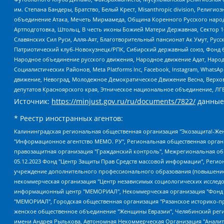
им. Степана Бандеры, Братство, Белый Крест, Misanthropic division, Рели
объединение Атака, Мечеть Мирмамеда, Община Коренного Русского народа
Артподготовка, Штольц, В честь иконы Божией Матери Державная, Сектор 1
Славянских Сил Руси, Алля-Аят, Благотворительный пансионат Ак Умут, Русск
Патриотический клуб-Новокузнецк/РПК, Сибирский державный союз, Фонд б
Народное объединение русского движения, Народное движение Адат, Народ
Социалистических Районов, Meta Platforms Inc, Facebook, Instagram, Wha
движение, Невоград, Молодежное Демократическое Движение Весна, Верхов
депутатов Красноярского края, Этническое национальное объединение, ЛГ
Источник:
https://minjust.gov.ru/ru/documents/7822/
данные
* Реестр иностранных агентов:
Калининградская региональная общественная организация "Экозащита!-Женсовет", Фонд содействия защите прав и свобод граждан "Общественный вердикт", Фонд "Институт Развития Свободы Информации", Частное учреждение "Информационное агентство МЕМО. РУ", Региональная общественная организация "Общественная комиссия по сохранению наследия академика Сахарова", Фонд поддержки свободы прессы, Санкт-Петербургская общественная правозащитная организация "Гражданский контроль", Межрегиональная общественная организация "Информационно-просветительский центр "Мемориал", Региональный Фонд "Центр Защиты Прав Средств Массовой Информации", с 05.12.2023 Фонд "Центр Защиты Прав Средств массовой информации", Региональная общественная благотворительная организация помощи беженцам и мигрантам "Гражданское содействие", Негосударственное образовательное учреждение дополнительного профессионального образования (повышение квалификации) специалистов "АКАДЕМИЯ ПО ПРАВАМ ЧЕЛОВЕКА", Свердловская региональная общественная организация "Сутяжник", Автономная некоммерческая организация "Центр независимых социологических исследований", Союз общественных объединений "Российский исследовательский центр по правам человека", Региональное общественное учреждение научно-информационный центр "МЕМОРИАЛ", Некоммерческая организация "Фонд защиты гласности", Автономная некоммерческая организация "Институт прав человека", Городская общественная организация "Екатеринбургское общество "МЕМОРИАЛ", Городская общественная организация "Рязанское историко-просветительское и правозащитное общество "Мемориал" (Рязанский Мемориал), Челябинский региональный орган общественной самодеятельности – женское общественное объединение "Женщины Евразии", Челябинский региональный орган общественной самодеятельности "Уральская правозащитная группа", Фонд содействия защите здоровья и социальной справедливости имени Андрея Рылькова, Автономная Некоммерческая Организация "Аналитический Центр Юрия Левады", Автономная некоммерческая организация социальной поддержки населения "Проект Апрель", Региональная общественная организация помощи женщинам и детям, находящимся в кризисной ситуации "Информационно-методический центр "Анна", Фонд содействия развитию массовых коммуникаций и правовому просвещению "Так-так-Так", Фонд содействия устойчивому развитию "Серебряная тайга", Свердловский региональный общественный фонд социальных проектов "Новое время", "Idel.Реалии", Кавказ.Реалии, Крым.Реалии, Телеканал Настоящее Время, Татаро-башкирская служба Радио Свобода (Azatliq Radiosi), Радио Свободная Европа/Радио Свобода (PCE/PC), "Сибирь.Реалии", "Фактограф", Благотворительный фонд помощи осужденным и их семьям, Автономная некоммерческая организация "Институт глобализации и социальных движений", Фонд "В защиту прав заключенных", Частное учреждение "Центр поддержки и содействия развитию средств массовой информации", Пензенский региональный общественный благотворительный фонд "Гражданский союз", "Север.Реалии", Некоммерческая организация Фонд "Правовая инициатива", Общество с ограниченной ответственностью "Радио Свободная Европа/Радио Свобода", Чешское информационное агентство "MEDIUM-ORIENT", Красноярская региональная общественная организация "Мы против СПИДа", Камалягин Денис Николаевич, Маркелов Сергей Евгеньевич, Пономарев Лев Александрович, Савицкая Людмила Алексеевна, Автоно