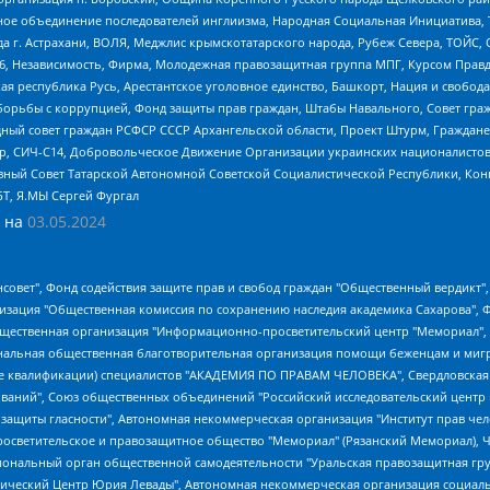
гиозное объединение последователей инглиизма, Народная Социальная Инициатива,
 г. Астрахани, ВОЛЯ, Меджлис крымскотатарского народа, Рубеж Севера, ТОЙС, 
6, Независимость, Фирма, Молодежная правозащитная группа МПГ, Курсом Правд
ая республика Русь, Арестантское уголовное единство, Башкорт, Нация и свобода,
орьбы с коррупцией, Фонд защиты прав граждан, Штабы Навального, Совет гражд
ный совет граждан РСФСР СССР Архангельской области, Проект Штурм, Граждане 
tsApp, СИЧ-С14, Добровольческое Движение Организации украинских националисто
ный Совет Татарской Автономной Советской Социалистической Республики, Кон
БТ, Я.МЫ Сергей Фургал
 на
03.05.2024
мная некоммерческая организация "Центр по работе с проблемой насилия "НАСИЛИЮ.НЕТ", Межрегиональный профессиональный союз работников здравоохранения "Альянс врачей", Юридическое лицо, зарегистрированное в Латвийской Республике, SIA "Medusa Project" (регистрационный номер 40103797863, дата регистрации 10.06.2014), Некоммерческая организация "Фонд по борьбе с коррупцией", Автономная некоммерческая организация "Институт права и публичной политики", Баданин Роман Сергеевич, Гликин Максим Александрович, Железнова Мария Михайловна, Лукьянова Юлия Сергеевна, Маетная Елизавета Витальевна, Маняхин Петр Борисович, Чуракова Ольга Владимировна, Ярош Юлия Петровна, Юридическое лицо "The Insider SIA", зарегистрированное в Риге, Латвийская Республика (дата регистрации 26.06.2015), являющееся администратором доменного имени интернет-издания "The Insider SIA", https://theins.ru, Постернак Алексей Евгеньевич, Рубин Михаил Аркадьевич, Анин Роман Александрович, Юридическое лицо Istories fonds, зарегистрированное в Латвийской Республике (регистрационный номер 50008295751, дата регистрации 24.02.2020), Великовский Дмитрий Александрович, Долинина Ирина Николаевна, Мароховская Алеся Алексеевна, Шлейнов Роман Юрьевич, Шмагун Олеся Валентиновна, Общество с ограниченной ответственностью "Альтаир 2021", Общество с ограниченной ответственностью "Вега 2021", Общество с ограниченной ответственностью "Главный редактор 2021", Общество с ограниченной ответственностью "Ромашки монолит", Важенков Артем Валерьевич, Ивановская областная общественная организация "Центр гендерных исследований", Гурман Юрий Альбертович, Медиапроект "ОВД-Инфо", Егоров Владимир Владимирович, Жилинский Владимир Александрович, Общество с ограниченной ответственностью "ЗП", Иванова София Юрьевна, Карезина Инна Павловна, Кильтау Екатерина Викторовна, Петров Алексей Викторович, Пискунов Сергей Евгеньевич, Смирнов Сергей Сергеевич, Тихонов Михаил Сергеевич, Общество с ограниченной ответственностью "ЖУРНАЛИСТ-ИНОСТРАННЫЙ АГЕНТ", Арапова Галина Юрьевна, Вольтская Татьяна Анатольевна, Американская компания "Mason G.E.S. Anonymous Foundation" (США), являющаяся владельцем интернет-издания https://mnews.world/, Компания "Stichting Bellingcat", зарегистрированная в Нидерландах (дата регистрации 11.07.2018), Захаров Андрей Вячеславович, Клепиковская Екатерина Дмитриевна, Общество с ограниченной ответственностью "МЕМО", Перл Роман Александрович, Симонов Евгений Алексеевич, Соловьева Елена Анатольевна, Сотников Даниил Владимирович, Сурначева Елизавета Дмитриевна, Автономная некоммерческая организация по защите прав человека и информированию населения "Якутия – Наше Мнение", Общество с ограниченной ответственностью "Москоу диджитал медиа", с 26.01.2023 Общество с ограниченной ответственностью "Чайка Белые сады", Ветошкина Валерия Валерьевна, Заговора Максим Александрович, Межрегиональное общественное движение "Российская ЛГБТ - сеть", Оленичев Максим Владимирович, Павлов Иван Юрьевич, Скворцова Елена Сергеевна, Общество с ограниченной ответственностью "Как бы инагент", Кочетков Игорь Викторович, Общество с ограниченной ответственностью "Честные выборы", Еланчик Олег Александрович, Общество с ограниченной ответственностью "Нобелевский призыв", Гималова Регина Эмилевна, Григорьев Андрей Валерьевич, Григорьева Алина Александровна, Ассоциация по содействию защите прав призывников, альтернативнослужащих и военнослужащих "Правозащитная группа "Гражданин.Армия.Право", Хисамова Регина Фаритовна, Автономная некоммерческая организация по реализации социально-правовых программ "Лилит", Дальн