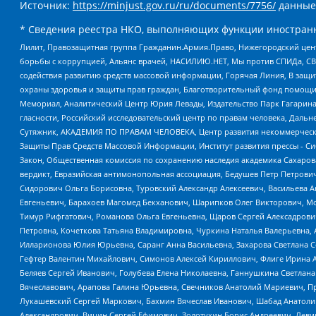
Источник:
https://minjust.gov.ru/ru/documents/7756/
данные
* Сведения реестра НКО, выполняющих функции иностранн
Лилит, Правозащитная группа Гражданин.Армия.Право, Нижегородский цент
борьбы с коррупцией, Альянс врачей, НАСИЛИЮ.НЕТ, Мы против СПИДа, СВЕ
содействия развитию средств массовой информации, Горячая Линия, В защ
охраны здоровья и защиты прав граждан, Благотворительный фонд помощи ос
Мемориал, Аналитический Центр Юрия Левады, Издательство Парк Гагарина
гласности, Российский исследовательский центр по правам человека, Даль
Сутяжник, АКАДЕМИЯ ПО ПРАВАМ ЧЕЛОВЕКА, Центр развития некоммерческих
Защиты Прав Средств Массовой Информации, Институт развития прессы - Си
Закон, Общественная комиссия по сохранению наследия академика Сахаров
вердикт, Евразийская антимонопольная ассоциация, Бедушев Петр Петрови
Сидорович Ольга Борисовна, Туровский Александр Алексеевич, Васильева А
Евгеньевич, Барахоев Магомед Бекханович, Шарипков Олег Викторович, М
Тимур Рифгатович, Романова Ольга Евгеньевна, Щаров Сергей Алексадрови
Петровна, Кочеткова Татьяна Владимировна, Чуркина Наталья Валерьевна, 
Илларионова Юлия Юрьевна, Саранг Анна Васильевна, Захарова Светлана 
Гефтер Валентин Михайлович, Симонов Алексей Кириллович, Флиге Ирина 
Беляев Сергей Иванович, Голубева Елена Николаевна, Ганнушкина Светлана
Вячеславович, Арапова Галина Юрьевна, Свечников Анатолий Мариевич, П
Лукашевский Сергей Маркович, Бахмин Вячеслав Иванович, Шабад Анатоли
Александрович, Вицин Сергей Ефимович, Золотухин Борис Андреевич, Леви