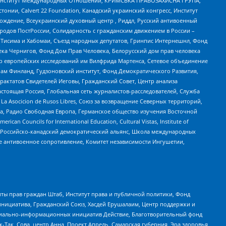
ий Институт Международных Отношений, КРИМСЬКА ПРАВОЗАХИСНА ГРУПА,
стонии, Calvert 22 Foundation, Канадский украинский конгресс, Институт
ждение, Всеукраинский духовный центр , Риддл, Русский антивоенный
ародов ПостРоссии, Солидарность с гражданским движением в России –
в Тисима и Хабомаи, Съезд народных депутатов, Гринпис Интернешнл, Фонд
ека Чернигов, Фонд Дом Прав Человека, Белорусский дом прав человека
нтр европейских исследований им Вилфрида Мартенса, Сетевое объединение
Чам Финланд, Гудзоновский институт, Фонд Демократического Развития,
актатов Свидетелей Иеговы, Гражданский Совет, Центр анализа
астоящая Россия, Глобальная сеть журналистов-расследователей, Служба
a Asocicion de Rusos Libres, Союз за возвращение Северных территорий,
еста, Радио Свободная Европа, Германское общество изучения Восточной
ouncils for International Education, Cultural Vistas, Institute of
, Российско-канадский демократический альянс, Школа международных
е антивоенное сопротивление, Комитет независимости Ингушетии,
ты прав граждан Штаб, Институт права и публичной политики, Фонд
инициатива, Гражданский Союз, Хасдей Ерушалаим, Центр поддержки и
социально-информационных инициатив Действие, Благотворительный фонд
Так, Сова, центр Анна, Проект Апрель, Самарская губерния, Эра здоровья,