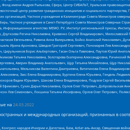
, Фонд имени Андрея Рылькова, Сфера, Центр СИБАЛЬТ, Уральская правозащитна
невосточный центр развития гражданских инициатив и социального партнерства, 
 организаций, Частное учреждение в Калининграде Совета Министров северных 
бирь, Частное учреждение в Санкт-Петербурге Совета Министров Северных Стра
а, Информационное агентство МЕМО. РУ, Институт региональной прессы, Инсти
ч, Дзугкоева Регина Николаевна, Кривенко Сергей Владимирович, Милославски
настасия Евгеньевна, Ривина Анна Валерьевна, Бойко Анатолий Николаевич, Дуг
ошель Ирина Ароновна, Шведов Григорий Сергеевич, Пономарев Лев Александро
ч, Цирульников Борис Альбертович, Гасан Ольга Павловна, Паутов Юрий Анато
Акимова Татьяна Николаевна, Золотарева Екатерина Александровна, Рачинский Я
Сергеевна, Аверин Владимир Анатольевич, Щур Татьяна Михайловна, Щур Никола
Анатольевна, Мельникова Валентина Дмитриевна, Вититинова Елена Владимировн
 Алексеевна, Закс Елена Владимировна, Буртина Елена Юрьевна, Гендель Людмил
рохоров Вадим Юрьевич, Шахова Елена Владимировна, Подузов Сергей Васильеви
й Ефимович, Сухих Дарья Николаевна, Орлов Олег Петрович, Добровольская Анн
нсон Лев Семенович, Локшина Татьяна Иосифовна, Орлов Олег Петрович, Поляк
ые на
24.03.2022
ностранных и международных организаций, признанных в соотв
нгресс народов Ичкерии и Дагестана, База, Асбат аль-Ансар, Священная война,