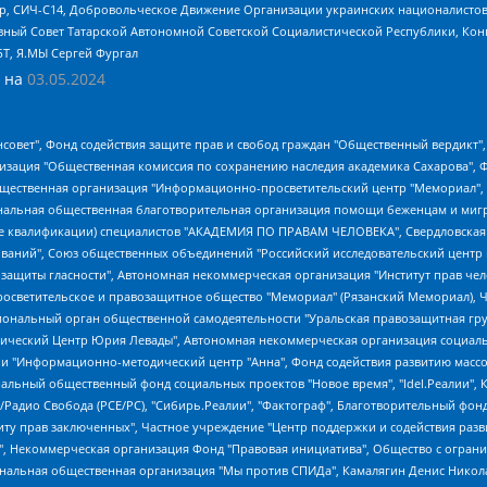
tsApp, СИЧ-С14, Добровольческое Движение Организации украинских националисто
ный Совет Татарской Автономной Советской Социалистической Республики, Кон
БТ, Я.МЫ Сергей Фургал
 на
03.05.2024
мная некоммерческая организация "Центр по работе с проблемой насилия "НАСИЛИЮ.НЕТ", Межрегиональный профессиональный союз работников здравоохранения "Альянс врачей", Юридическое лицо, зарегистрированное в Латвийской Республике, SIA "Medusa Project" (регистрационный номер 40103797863, дата регистрации 10.06.2014), Некоммерческая организация "Фонд по борьбе с коррупцией", Автономная некоммерческая организация "Институт права и публичной политики", Баданин Роман Сергеевич, Гликин Максим Александрович, Железнова Мария Михайловна, Лукьянова Юлия Сергеевна, Маетная Елизавета Витальевна, Маняхин Петр Борисович, Чуракова Ольга Владимировна, Ярош Юлия Петровна, Юридическое лицо "The Insider SIA", зарегистрированное в Риге, Латвийская Республика (дата регистрации 26.06.2015), являющееся администратором доменного имени интернет-издания "The Insider SIA", https://theins.ru, Постернак Алексей Евгеньевич, Рубин Михаил Аркадьевич, Анин Роман Александрович, Юридическое лицо Istories fonds, зарегистрированное в Латвийской Республике (регистрационный номер 50008295751, дата регистрации 24.02.2020), Великовский Дмитрий Александрович, Долинина Ирина Николаевна, Мароховская Алеся Алексеевна, Шлейнов Роман Юрьевич, Шмагун Олеся Валентиновна, Общество с ограниченной ответственностью "Альтаир 2021", Общество с ограниченной ответственностью "Вега 2021", Общество с ограниченной ответственностью "Главный редактор 2021", Общество с ограниченной ответственностью "Ромашки монолит", Важенков Артем Валерьевич, Ивановская областная общественная организация "Центр гендерных исследований", Гурман Юрий Альбертович, Медиапроект "ОВД-Инфо", Егоров Владимир Владимирович, Жилинский Владимир Александрович, Общество с ограниченной ответственностью "ЗП", Иванова София Юрьевна, Карезина Инна Павловна, Кильтау Екатерина Викторовна, Петров Алексей Викторович, Пискунов Сергей Евгеньевич, Смирнов Сергей Сергеевич, Тихонов Михаил Сергеевич, Общество с ограниченной ответственностью "ЖУРНАЛИСТ-ИНОСТРАННЫЙ АГЕНТ", Арапова Галина Юрьевна, Вольтская Татьяна Анатольевна, Американская компания "Mason G.E.S. Anonymous Foundation" (США), являющаяся владельцем интернет-издания https://mnews.world/, Компания "Stichting Bellingcat", зарегистрированная в Нидерландах (дата регистрации 11.07.2018), Захаров Андрей Вячеславович, Клепиковская Екатерина Дмитриевна, Общество с ограниченной ответственностью "МЕМО", Перл Роман Александрович, Симонов Евгений Алексеевич, Соловьева Елена Анатольевна, Сотников Даниил Владимирович, Сурначева Елизавета Дмитриевна, Автономная некоммерческая организация по защите прав человека и информированию населения "Якутия – Наше Мнение", Общество с ограниченной ответственностью "Москоу диджитал медиа", с 26.01.2023 Общество с ограниченной ответственностью "Чайка Белые сады", Ветошкина Валерия Валерьевна, Заговора Максим Александрович, Межрегиональное общественное движение "Российская ЛГБТ - сеть", Оленичев Максим Владимирович, Павлов Иван Юрьевич, Скворцова Елена Сергеевна, Общество с ограниченной ответственностью "Как бы инагент", Кочетков Игорь Викторович, Общество с ограниченной ответственностью "Честные выборы", Еланчик Олег Александрович, Общество с ограниченной ответственностью "Нобелевский призыв", Гималова Регина Эмилевна, Григорьев Андрей Валерьевич, Григорьева Алина Александровна, Ассоциация по содействию защите прав призывников, альтернативнослужащих и военнослужащих "Правозащитная группа "Гражданин.Армия.Право", Хисамова Регина Фаритовна, Автономная некоммерческая организация по реализации социально-правовых программ "Лилит", Дальн