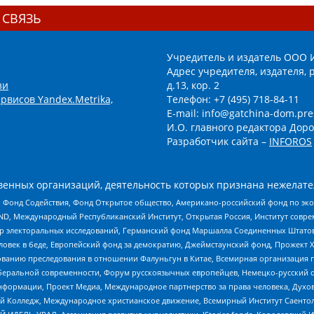
 СВЯЗЬ
Учредитель и издатель ООО 
Адрес учредителя, издателя, р
зи
д.13, кор. 2
рвисов Yandex.Metrika,
Телефон: +7 (495) 718-84-11
E-mail: info@gatchina-dom.pre
И.О. главного редактора Доро
Разработчик сайта –
INFOROS
енных организаций, деятельность которых признана нежелате
 Фонд Содействия, Фонд Открытое общество, Американо-российский фонд по э
 Международный Республиканский Институт, Открытая Россия, Институт совре
р электоральных исследований, Германский фонд Маршалла Соединенных Штатов
еловек в беде, Европейский фонд за демократию, Джеймстаунский фонд, Прожект
дованию преследования в отношении Фалуньгун в Китае, Всемирная организация 
беральной современности, Форум русскоязычных европейцев, Немецко-русский о
формации, Проект Медиа, Международное партнерство за права человека, Духов
 Колледж, Международное христианское движение, Всемирный Институт Саентол