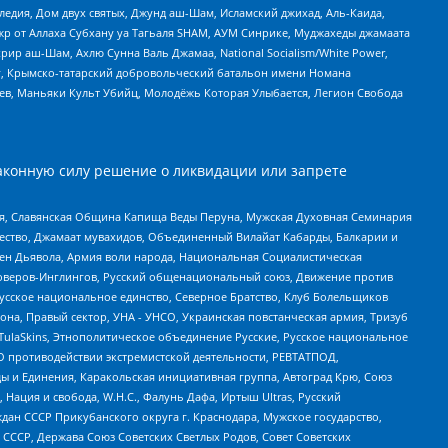
едия, Дом двух святых, Джунд аш-Шам, Исламский джихад, Аль-Каида,
жр от Аллаха Субхану уа Тагьаля SHAM, АУМ Синрике, Муджахеды джамаата
рир аш-Шам, Ахлю Сунна Валь Джамаа, National Socialism/White Power,
рг, Крымско-татарский добровольческий батальон имени Номана
оев, Маньяки Культ Убийц, Молодёжь Которая Улыбается, Легион Свобода
аконную силу решение о ликвидации или запрете
ья, Славянская Община Капища Веды Перуна, Мужская Духовная Семинария
щество, Джамаат мувахидов, Объединенный Вилайат Кабарды, Балкарии и
ден Дьявола, Армия воли народа, Национальная Социалистическая
роверов-Инглингов, Русский общенациональный союз, Движение против
усское национальное единство, Северное Братство, Клуб Болельщиков
а, Правый сектор, УНА - УНСО, Украинская повстанческая армия, Тризуб
 TulaSkins, Этнополитическое объединение Русские, Русское национальное
О противодействии экстремистской деятельности, РЕВТАТПОД,
ы и Единения, Каракольская инициативная группа, Автоград Крю, Союз
 Нация и свобода, W.H.С., Фалунь Дафа, Иртыш Ultras, Русский
ан СССР Прикубанского округа г. Краснодара, Мужское государство,
СССР, Держава Союз Советских Светлых Родов, Совет Советских