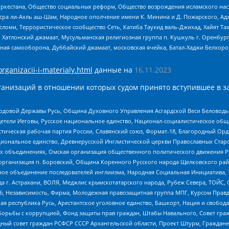
уркестана, Общество социальных реформ, Общество возрождения исламского насл
Нусра ли-Ахль аш-Шам, Народное ополчение имени К. Минина и Д. Пожарского, Ад
сломи, Террористическое сообщество Сеть, Катиба Таухид валь-Джихад, Хайят Тах
, Хатлонский джамаат, Мусульманская религиозная группа п. Кушкуль г. Оренбу
ная самооборона, Дуббайский джамаат, московская ячейка, Батал-Хаджи Белхор
organizacii-i-materialy.html
данные на
16.11.2023
анизаций в отношении которых судом принято вступившее в з
 Родовой Державы Русь, Община Духовного Управления Асгардской Веси Беловод
детели Иеговы, Русское национальное единство, Национал-социалистическое об
истическая рабочая партия России, Славянский союз, Формат-18, Благородный Ор
ациональное единство, Древнерусской Инглистической церкви Православных Ста
ных объединениях, Омская организация общественного политического движения Р
рганизация п. Боровский, Община Коренного Русского народа Щелковского район
гиозное объединение последователей инглиизма, Народная Социальная Инициатива,
 г. Астрахани, ВОЛЯ, Меджлис крымскотатарского народа, Рубеж Севера, ТОЙС, 
6, Независимость, Фирма, Молодежная правозащитная группа МПГ, Курсом Правд
ая республика Русь, Арестантское уголовное единство, Башкорт, Нация и свобода,
орьбы с коррупцией, Фонд защиты прав граждан, Штабы Навального, Совет гражд
ный совет граждан РСФСР СССР Архангельской области, Проект Штурм, Граждане 