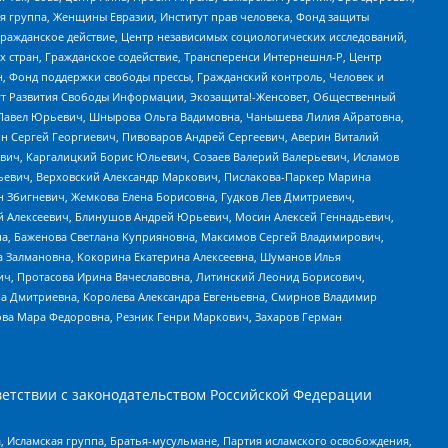
я группа, Женщины Евразии, Институт прав человека, Фонд защиты
Гражданское действие, Центр независимых социологических исследований,
стран, Гражданское содействие, Трансперенси Интернешнл-Р, Центр
н, Фонд поддержки свободы прессы, Гражданский контроль, Человек и
тут Развития Свободы Информации, Экозащита!-Женсовет, Общественный
й Павел Юрьевич, Шнырова Ольга Вадимовна, Чанышева Лилия Айратовна,
ин Сергей Георгиевич, Пивоваров Андрей Сергеевич, Аверин Виталий
вич, Каргалицкий Борис Юльевич, Созаев Валерий Валерьевич, Исламов
льевич, Верховский Александр Маркович, Пислакова-Паркер Марина
н Збигневич, Жемкова Елена Борисовна, Гудков Лев Дмитриевич,
й Алексеевич, Блинушов Андрей Юрьевич, Мосин Алексей Геннадьевич,
а, Баженова Светлана Куприяновна, Максимов Сергей Владимирович,
а Залмановна, Кокорина Екатерина Алексеевна, Шуманов Илья
ч, Протасова Ирина Вячеславовна, Литинский Леонид Борисович,
а Дмитриевна, Королева Александра Евгеньевна, Смирнов Владимир
ова Мара Федоровна, Резник Генри Маркович, Захаров Герман
етствии с законодательством Российской Федерации
 Исламская группа, Братья-мусульмане, Партия исламского освобождения,