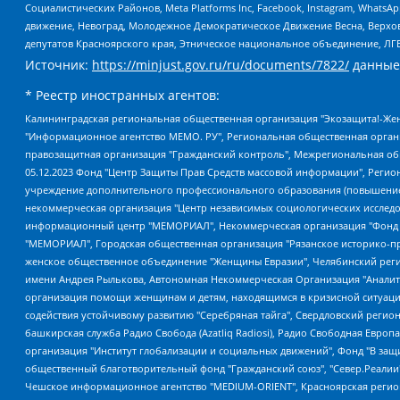
Социалистических Районов, Meta Platforms Inc, Facebook, Instagram, Wha
движение, Невоград, Молодежное Демократическое Движение Весна, Верхов
депутатов Красноярского края, Этническое национальное объединение, ЛГ
Источник:
https://minjust.gov.ru/ru/documents/7822/
данные
* Реестр иностранных агентов:
Калининградская региональная общественная организация "Экозащита!-Женсовет", Фонд содействия защите прав и свобод граждан "Общественный вердикт", Фонд "Институт Развития Свободы Информации", Частное учреждение "Информационное агентство МЕМО. РУ", Региональная общественная организация "Общественная комиссия по сохранению наследия академика Сахарова", Фонд поддержки свободы прессы, Санкт-Петербургская общественная правозащитная организация "Гражданский контроль", Межрегиональная общественная организация "Информационно-просветительский центр "Мемориал", Региональный Фонд "Центр Защиты Прав Средств Массовой Информации", с 05.12.2023 Фонд "Центр Защиты Прав Средств массовой информации", Региональная общественная благотворительная организация помощи беженцам и мигрантам "Гражданское содействие", Негосударственное образовательное учреждение дополнительного профессионального образования (повышение квалификации) специалистов "АКАДЕМИЯ ПО ПРАВАМ ЧЕЛОВЕКА", Свердловская региональная общественная организация "Сутяжник", Автономная некоммерческая организация "Центр независимых социологических исследований", Союз общественных объединений "Российский исследовательский центр по правам человека", Региональное общественное учреждение научно-информационный центр "МЕМОРИАЛ", Некоммерческая организация "Фонд защиты гласности", Автономная некоммерческая организация "Институт прав человека", Городская общественная организация "Екатеринбургское общество "МЕМОРИАЛ", Городская общественная организация "Рязанское историко-просветительское и правозащитное общество "Мемориал" (Рязанский Мемориал), Челябинский региональный орган общественной самодеятельности – женское общественное объединение "Женщины Евразии", Челябинский региональный орган общественной самодеятельности "Уральская правозащитная группа", Фонд содействия защите здоровья и социальной справедливости имени Андрея Рылькова, Автономная Некоммерческая Организация "Аналитический Центр Юрия Левады", Автономная некоммерческая организация социальной поддержки населения "Проект Апрель", Региональная общественная организация помощи женщинам и детям, находящимся в кризисной ситуации "Информационно-методический центр "Анна", Фонд содействия развитию массовых коммуникаций и правовому просвещению "Так-так-Так", Фонд содействия устойчивому развитию "Серебряная тайга", Свердловский региональный общественный фонд социальных проектов "Новое время", "Idel.Реалии", Кавказ.Реалии, Крым.Реалии, Телеканал Настоящее Время, Татаро-башкирская служба Радио Свобода (Azatliq Radiosi), Радио Свободная Европа/Радио Свобода (PCE/PC), "Сибирь.Реалии", "Фактограф", Благотворительный фонд помощи осужденным и их семьям, Автономная некоммерческая организация "Институт глобализации и социальных движений", Фонд "В защиту прав заключенных", Частное учреждение "Центр поддержки и содействия развитию средств массовой информации", Пензенский региональный общественный благотворительный фонд "Гражданский союз", "Север.Реалии", Некоммерческая организация Фонд "Правовая инициатива", Общество с ограниченной ответственностью "Радио Свободная Европа/Радио Свобода", Чешское информационное агентство "MEDIUM-ORIENT", Красноярская региональная общественная организация "Мы против СПИДа", Камалягин Денис Николаевич, Маркелов Сергей Евгеньевич, Пономарев Лев Александрович, Савицкая Людмила Алексеевна, Автоно