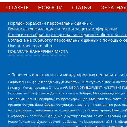
О ГАЗЕТЕ
НОВОСТИ
СТАТЬИ
ОБРАТНАЯ
Порядок обработки персональных данных
Политика конфиденциальности и защиты информации
Согласие на обработку персональных данных обратной свя
Согласие на обработку персональных данных с помощью се
LiveInternet, top.mail.ru
ПОКАЗАТЬ БАННЕРНЫЕ МЕСТА
* Перечень иностранных и международных неправительств
Национальный фонд в поддержку демократии, Институт Открытое Общество
Институт Международных Отношений, MEDIA DEVELOPMENT INVESTMENT FUND,
Европейская Платформа за Демократические Выборы, Международный цент
Свободная Россия, Всемирный конгресс украинцев, Атлантический совет, Ч
органов, Фалунь Дафа, Друзья Фалуньгун, Фалуньгун, Коалиция по рассле
Ассоциация школ политических исследований при Совете Европы, Центр ли
Оксфордский российский фонд, Фонд Будущее России, Компания свободы ин
Новое Поколение, Духовное Учебное Заведение Международный Библейский