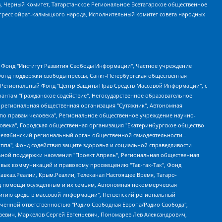
в, Черный Комитет, Татарстанское Региональное Всетатарское общественное
гресс ойрат-калмыцкого народа, Исполнительный комитет совета народных
евосточное общественное движение "Маяк", Санкт-Петербургская ЛГБТ-инициативная группа "Выход", Инициативная группа ЛГБТ+ "Реверс", Алексеев Андрей Викторович, Бекбулатова Таисия Львовна, Беляев Иван Михайлович, Владыкина Елена Сергеевна, Гельман Марат Александрович, Никульшина Вероника Юрьевна, Толоконникова Надежда Андреевна, Шендерович Виктор Анатольевич, Общество с ограниченной ответственностью "Данное сообщение", Общество с ограниченной ответственностью Издательский дом "Новая глава", Айнбиндер Александра Александровна, Московский комьюнити-центр для ЛГБТ+инициатив, Благотворительный фонд развития филантропии, Deutsche Welle (Германия, Kurt-Schumacher-Strasse 3, 53113 Bonn), Борзунова Мария Михайловна, Воробьев Виктор Викторович, Голубева Анна Львовна, Константинова Алла Михайловна, Малкова Ирина Владимировна, Мурадов Мурад Абдулгалимович, Осетинская Елизавета Николаевна, Понасенков Евгений Николаевич, Ганапольский Матвей Юрьевич, Киселев Евгений Алексеевич, Борухович Ирина Григорьевна, Дремин Иван Тимофеевич, Дубровский Дмитрий Викторович, Красноярская региональная общественная организация поддержки и развития альтернативных образовательных технологий и межкультурных коммуникаций "ИНТЕРРА", Маяковская Екатерина Алексеевна, Фейгин Марк Захарович, Филимонов Андрей Викторович, Дзугкоева Регина Николаевна, Доброхотов Роман Александрович, Дудь Юрий Александрович, Елкин Сергей Владимирович, Кругликов Кирилл Игоревич, Сабунаева Мария Леонидовна, Семенов Алексей Владимирович, Шаинян Карен Багратович, Шульман Екатерина Михайловна, Асафьев Артур Валерьевич, Вахштайн Виктор Семенович, Венедиктов Алексей Алексеевич, Лушникова Екатерина Евгеньевна, Волков Леонид Михайлович, Невзоров Александр Глебович, Пархоменко Сергей Борисович, Сироткин Ярослав Николаевич, Кара-Мурза Владимир Владимирович, Баранова Наталья Владимировна, Гозман Леонид Яковлевич, Кагарлицкий Борис Юльевич, Климарев Михаил Валерьевич, Милов Владимир Станиславович, Автономная некоммерческая организация Краснодарский центр современного искусства "Типография", Моргенштерн Алишер Тагирович, Соболь Любовь Эдуардовна, Общество с ограниченной ответственностью "ЛИЗА НОРМ", Каспаров Гарри Кимович, Ходорковский Михаил Борисович, Общество с ограниченной ответственностью "Апрельские тезисы", Данилович Ирина Брониславовна, Кашин Олег Владимирович, Петров Николай Владимирович, Пивоваров Алексей Владимирович, Соколов Михаил Владимирович, Цветкова Юлия Владимировна, Чичваркин Евгений Александрович, Комитет против пыток/Команда против пыток, Общество с ограниченной ответственностью "Первый научный", Общество с ограниченной ответственностью "Вертолет и ко", Белоцерковская Вероника Борисовна, Кац Максим Евгеньевич, Лазарева Татьяна Юрьевна, Шаведдинов Руслан Табризович, Яшин Илья Валерьевич, Общество с ограниченной ответственностью "Иноагент ААВ", Алешковский Дмитрий Петрович, Альбац Евгения Марковна, Быков Дмитрий Львович, Галямина Юлия Евгеньевна, Лойко Сергей Леонидович, Мартынов Кирилл Константинович, Медведев Сергей Александрович, Крашенинников Федор Геннадиевич, Гордеева Катерина Вл