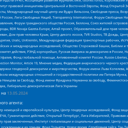
 ИДЕЛЬ-УРАЛ, Ассоциация развития журналистики, IStories fonds, Королевск
r, Институт правовой инициативы Центральной и Восточной Европы, Фонд Открытой Э
ты, Международный научный центр им Вудро Вильсона, Свободная пресса, Возро
России, Лига Свободных Наций, Transparеncy International, Форум Свободных Н
правления, Форум гражданского общества Россия, Беллона, Союз жителей острово
роды, BDR Novaja Gazeta-Europe, Алтай проект, Образовательный дом прав челов
еван, Дом прав человека Крым, Центр дикого лосося, TVR Studios, ТВ Дождь, Це
урятия, Uralic, UnKremlin, Международная федерация транспортных рабочих, Ист
ейских и международных исследований, Общество Сторожевой башни, Библии и тр
омитет действия, РЭНД корпорейшн, Русская Америка за демократию в России, Н
фалия, Фонд глобальной помощи, Антивоенный комитет России, Russie-Libertes, L
lection Monitor, Article 19, Мнение медиа, Федерация анархического черного кр
и гендерной демократии и миротворчества, Форум имени Льва Копелева, American C
г, Школа международных отношений и государственной политики им Питера Мунка
 Немцова за Свободу, Фонд имени Фридриха Науманна за свободу, Феминистско
медиа, Либерально-демократическая Лига Украины
 на
13.05.2024
ого агента:
р немецкой и европейской культуры, Центр гендерных исследований, Фонд защи
ЧА, Гуманитарное действие, Открытый Петербург, Лига Избирателей, Правовая 
иту прав заключенных, Институт глобализации и социальных движений, Центр 
ужденным и их семьям, Фонд Тольятти, Новое время, Серебряная тайга, Так-Так-