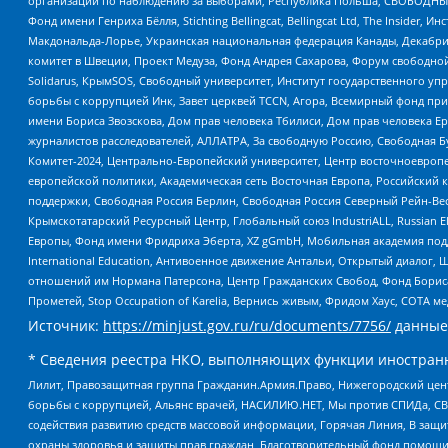
организаций по наблюдению за выборами, Республика Польша, СВОБОДНЫЙ
Фонд имени Генриха Бёлля, Stichting Bellingcat, Bellingcat Ltd, The Inside
Макдональда-Лорье, Украинская национальная федерация Канады, Декабрис
комитет в Швеции, Проект Медуза, Фонд Андрея Сахарова, Форум свободной 
Solidarus, КрымSOS, Свободный университет, Институт государственного у
борьбы с коррупцией Инк, Завет церквей TCCN, Агора, Всемирный фонд при
имени Бориса Звозскова, Дом прав человека Тбилиси, Дом прав человека Ер
журналистов расследователей, АЛЛАТРА, За свободную Россию, Свободная Б
Комитет-2024, Центрально-Европейский университет, Центр восточноевроп
европейской политики, Академическая сеть Восточная Европа, Российский к
поддержки, Свободная Россия Берлин, Свободная Россия Северный Рейн-Вест
Крымскотатарский Ресурсный Центр, Глобальный союз IndustriALL, Russian E
Европы, Фонд имени Фридриха Эберта, XZ gGmbH, Мобильная академия поддержк
International Education, Антивоенное движение Антальи, Открытый диало
отношений им Нормана Патерсона, Центр Гражданских Свобод, Фонд Бориса
Прометей, Stop Occupation of Karelia, Вернись живым, Фридом Хаус, СОТА 
Источник:
https://minjust.gov.ru/ru/documents/7756/
данные
* Сведения реестра НКО, выполняющих функции иностранн
Лилит, Правозащитная группа Гражданин.Армия.Право, Нижегородский цент
борьбы с коррупцией, Альянс врачей, НАСИЛИЮ.НЕТ, Мы против СПИДа, СВЕ
содействия развитию средств массовой информации, Горячая Линия, В защ
охраны здоровья и защиты прав граждан, Благотворительный фонд помощи ос