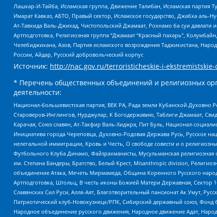
Лашкар-И-Тайба, Исламская группа, Движение Талибан, Исламская партия Т
Имарат Кавказ, АБТО, Правый сектор, Исламское государство, Джабха аль-
Ат-Тавхида Валь-Джихад, Чистопольский Джамаат, Рохнамо ба суи давлати и
Артподготовка, Религиозная группа “Джамаат “Красный пахарь”, Колумбайн
Челебиджихана, Азов, Партия исламского возрождения Таджикистана, Народ
России, Айдар, Русский добровольческий корпус
Источник:
http://nac.gov.ru/terroristicheskie-i-ekstremistskie-
* Перечень общественных объединений и религиозных орг
деятельности:
Национал-большевистская партия, ВЕК РА, Рада земли Кубанской Духовно
Староверов-Инглингов, Нурджулар, К Богодержавию, Таблиги Джамаат, Сви
Карачая, Союз славян, Ат-Такфир Валь-Хиджра, Пит Буль, Национал-социал
Инициатива города Череповца, Духовно-Родовая Держава Русь, Русское н
нелегальной иммиграции, Кровь и Честь, О свободе совести и о религиоз
Футбольного Клуба Динамо, Файзрахманисты, Мусульманская религиозная о
им. Степана Бандеры, Братство, Белый Крест, Misanthropic division, Рели
объединение Атака, Мечеть Мирмамеда, Община Коренного Русского народа
Артподготовка, Штольц, В честь иконы Божией Матери Державная, Сектор 1
Славянских Сил Руси, Алля-Аят, Благотворительный пансионат Ак Умут, Русск
Патриотический клуб-Новокузнецк/РПК, Сибирский державный союз, Фонд б
Народное объединение русского движения, Народное движение Адат, Народ