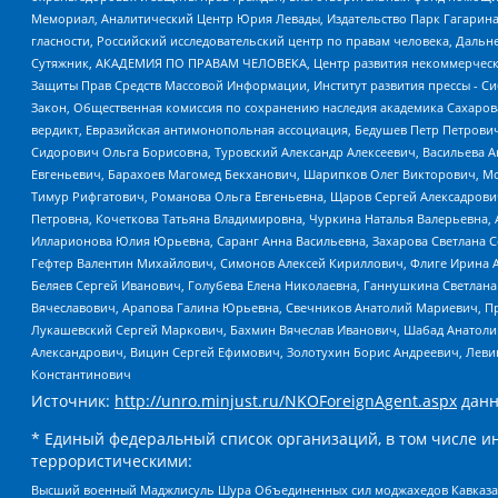
Мемориал, Аналитический Центр Юрия Левады, Издательство Парк Гагарина
гласности, Российский исследовательский центр по правам человека, Даль
Сутяжник, АКАДЕМИЯ ПО ПРАВАМ ЧЕЛОВЕКА, Центр развития некоммерческих
Защиты Прав Средств Массовой Информации, Институт развития прессы - Си
Закон, Общественная комиссия по сохранению наследия академика Сахаров
вердикт, Евразийская антимонопольная ассоциация, Бедушев Петр Петрови
Сидорович Ольга Борисовна, Туровский Александр Алексеевич, Васильева А
Евгеньевич, Барахоев Магомед Бекханович, Шарипков Олег Викторович, М
Тимур Рифгатович, Романова Ольга Евгеньевна, Щаров Сергей Алексадрови
Петровна, Кочеткова Татьяна Владимировна, Чуркина Наталья Валерьевна, 
Илларионова Юлия Юрьевна, Саранг Анна Васильевна, Захарова Светлана 
Гефтер Валентин Михайлович, Симонов Алексей Кириллович, Флиге Ирина 
Беляев Сергей Иванович, Голубева Елена Николаевна, Ганнушкина Светлана
Вячеславович, Арапова Галина Юрьевна, Свечников Анатолий Мариевич, П
Лукашевский Сергей Маркович, Бахмин Вячеслав Иванович, Шабад Анатоли
Александрович, Вицин Сергей Ефимович, Золотухин Борис Андреевич, Леви
Константинович
Источник:
http://unro.minjust.ru/NKOForeignAgent.aspx
данн
* Единый федеральный список организаций, в том числе и
террористическими:
Высший военный Маджлисуль Шура Объединенных сил моджахедов Кавказа, Ко