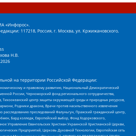
ИА «Инфорос».
едакции: 117218, Россия, г. Москва, ул. Кржижановского,
ss
хова Н.В.
2026
льной на территории Российской Федерации:
кономическому и правовому развитию, Национальный Демократический
менной России, Черноморский фонд регионального сотрудничества,
, Тихоокеанский центр защиты окружающей среды и природных ресурсов,
 Хармони, Родники дракона, Врачи против насильственного извлечения
по расследованию преследований Фалуньгун, Пражский гражданский центр,
бмен, Бард колледж, Европейский выбор, Фонд Ходорковского,
ное Управление Евангельских Христиан Украинской Христианской Церкви,
огических Предприятий, Церковь Духовной Технологии, Европейская сеть