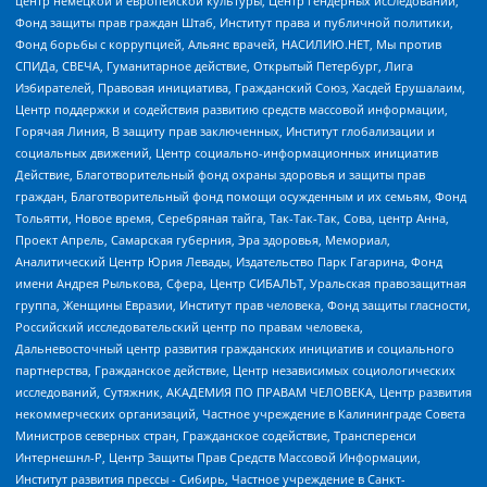
центр немецкой и европейской культуры, Центр гендерных исследований,
Фонд защиты прав граждан Штаб, Институт права и публичной политики,
Фонд борьбы с коррупцией, Альянс врачей, НАСИЛИЮ.НЕТ, Мы против
СПИДа, СВЕЧА, Гуманитарное действие, Открытый Петербург, Лига
Избирателей, Правовая инициатива, Гражданский Союз, Хасдей Ерушалаим,
Центр поддержки и содействия развитию средств массовой информации,
Горячая Линия, В защиту прав заключенных, Институт глобализации и
социальных движений, Центр социально-информационных инициатив
Действие, Благотворительный фонд охраны здоровья и защиты прав
граждан, Благотворительный фонд помощи осужденным и их семьям, Фонд
Тольятти, Новое время, Серебряная тайга, Так-Так-Так, Сова, центр Анна,
Проект Апрель, Самарская губерния, Эра здоровья, Мемориал,
Аналитический Центр Юрия Левады, Издательство Парк Гагарина, Фонд
имени Андрея Рылькова, Сфера, Центр СИБАЛЬТ, Уральская правозащитная
группа, Женщины Евразии, Институт прав человека, Фонд защиты гласности,
Российский исследовательский центр по правам человека,
Дальневосточный центр развития гражданских инициатив и социального
партнерства, Гражданское действие, Центр независимых социологических
исследований, Сутяжник, АКАДЕМИЯ ПО ПРАВАМ ЧЕЛОВЕКА, Центр развития
некоммерческих организаций, Частное учреждение в Калининграде Совета
Министров северных стран, Гражданское содействие, Трансперенси
Интернешнл-Р, Центр Защиты Прав Средств Массовой Информации,
Институт развития прессы - Сибирь, Частное учреждение в Санкт-