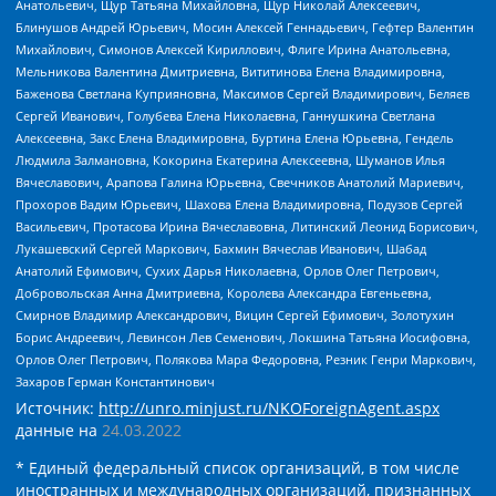
Анатольевич, Щур Татьяна Михайловна, Щур Николай Алексеевич,
Блинушов Андрей Юрьевич, Мосин Алексей Геннадьевич, Гефтер Валентин
Михайлович, Симонов Алексей Кириллович, Флиге Ирина Анатольевна,
Мельникова Валентина Дмитриевна, Вититинова Елена Владимировна,
Баженова Светлана Куприяновна, Максимов Сергей Владимирович, Беляев
Сергей Иванович, Голубева Елена Николаевна, Ганнушкина Светлана
Алексеевна, Закс Елена Владимировна, Буртина Елена Юрьевна, Гендель
Людмила Залмановна, Кокорина Екатерина Алексеевна, Шуманов Илья
Вячеславович, Арапова Галина Юрьевна, Свечников Анатолий Мариевич,
Прохоров Вадим Юрьевич, Шахова Елена Владимировна, Подузов Сергей
Васильевич, Протасова Ирина Вячеславовна, Литинский Леонид Борисович,
Лукашевский Сергей Маркович, Бахмин Вячеслав Иванович, Шабад
Анатолий Ефимович, Сухих Дарья Николаевна, Орлов Олег Петрович,
Добровольская Анна Дмитриевна, Королева Александра Евгеньевна,
Смирнов Владимир Александрович, Вицин Сергей Ефимович, Золотухин
Борис Андреевич, Левинсон Лев Семенович, Локшина Татьяна Иосифовна,
Орлов Олег Петрович, Полякова Мара Федоровна, Резник Генри Маркович,
Захаров Герман Константинович
Источник:
http://unro.minjust.ru/NKOForeignAgent.aspx
данные на
24.03.2022
* Единый федеральный список организаций, в том числе
иностранных и международных организаций, признанных