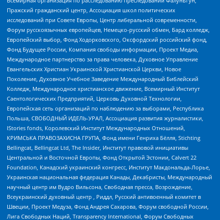
Всемирная организация по расследованию преследований Фалуньгун,
Пражский гражданский центр, Ассоциация школ политических
исследований при Совете Европы, Центр либеральной современности,
Форум русскоязычных европейцев, Немецко-русский обмен, Бард колледж,
Европейский выбор, Фонд Ходорковского, Оксфордский российский фонд,
Фонд Будущее России, Компания свободы информации, Проект Медиа,
Международное партнерство за права человека, Духовное Управление
Евангельских Христиан Украинской Христианской Церкви, Новое
Поколение, Духовное Учебное Заведение Международный Библейский
Колледж, Международное христианское движение, Всемирный Институт
Саентологических Предприятий, Церковь Духовной Технологии,
Европейская сеть организаций по наблюдению за выборами, Республика
Польша, СВОБОДНЫЙ ИДЕЛЬ-УРАЛ, Ассоциация развития журналистики,
IStories fonds, Королевский Институт Международных Отношений,
КРИМСЬКА ПРАВОЗАХИСНА ГРУПА, Фонд имени Генриха Бёлля, Stichting
Bellingcat, Bellingcat Ltd, The Insider, Институт правовой инициативы
Центральной и Восточной Европы, Фонд Открытой Эстонии, Calvert 22
Foundation, Канадский украинский конгресс, Институт Макдональда-Лорье,
Украинская национальная федерация Канады, Декабристы, Международный
научный центр им Вудро Вильсона, Свободная пресса, Возрождение,
Всеукраинский духовный центр , Риддл, Русский антивоенный комитет в
Швеции, Проект Медуза, Фонд Андрея Сахарова, Форум свободной России,
Лига Свободных Наций, Transparеncy International, Форум Свободных