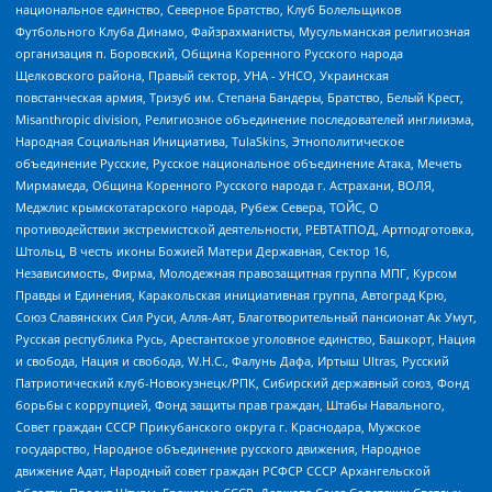
национальное единство, Северное Братство, Клуб Болельщиков
Футбольного Клуба Динамо, Файзрахманисты, Мусульманская религиозная
организация п. Боровский, Община Коренного Русского народа
Щелковского района, Правый сектор, УНА - УНСО, Украинская
повстанческая армия, Тризуб им. Степана Бандеры, Братство, Белый Крест,
Misanthropic division, Религиозное объединение последователей инглиизма,
Народная Социальная Инициатива, TulaSkins, Этнополитическое
объединение Русские, Русское национальное объединение Атака, Мечеть
Мирмамеда, Община Коренного Русского народа г. Астрахани, ВОЛЯ,
Меджлис крымскотатарского народа, Рубеж Севера, ТОЙС, О
противодействии экстремистской деятельности, РЕВТАТПОД, Артподготовка,
Штольц, В честь иконы Божией Матери Державная, Сектор 16,
Независимость, Фирма, Молодежная правозащитная группа МПГ, Курсом
Правды и Единения, Каракольская инициативная группа, Автоград Крю,
Союз Славянских Сил Руси, Алля-Аят, Благотворительный пансионат Ак Умут,
Русская республика Русь, Арестантское уголовное единство, Башкорт, Нация
и свобода, Нация и свобода, W.H.С., Фалунь Дафа, Иртыш Ultras, Русский
Патриотический клуб-Новокузнецк/РПК, Сибирский державный союз, Фонд
борьбы с коррупцией, Фонд защиты прав граждан, Штабы Навального,
Совет граждан СССР Прикубанского округа г. Краснодара, Мужское
государство, Народное объединение русского движения, Народное
движение Адат, Народный совет граждан РСФСР СССР Архангельской