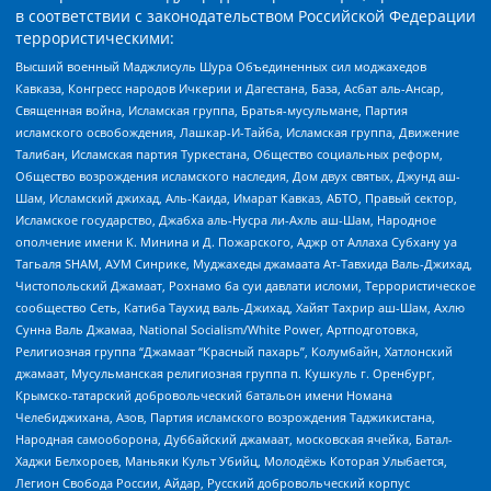
в соответствии с законодательством Российской Федерации
террористическими:
Высший военный Маджлисуль Шура Объединенных сил моджахедов
Кавказа, Конгресс народов Ичкерии и Дагестана, База, Асбат аль-Ансар,
Священная война, Исламская группа, Братья-мусульмане, Партия
исламского освобождения, Лашкар-И-Тайба, Исламская группа, Движение
Талибан, Исламская партия Туркестана, Общество социальных реформ,
Общество возрождения исламского наследия, Дом двух святых, Джунд аш-
Шам, Исламский джихад, Аль-Каида, Имарат Кавказ, АБТО, Правый сектор,
Исламское государство, Джабха аль-Нусра ли-Ахль аш-Шам, Народное
ополчение имени К. Минина и Д. Пожарского, Аджр от Аллаха Субхану уа
Тагьаля SHAM, АУМ Синрике, Муджахеды джамаата Ат-Тавхида Валь-Джихад,
Чистопольский Джамаат, Рохнамо ба суи давлати исломи, Террористическое
сообщество Сеть, Катиба Таухид валь-Джихад, Хайят Тахрир аш-Шам, Ахлю
Сунна Валь Джамаа, National Socialism/White Power, Артподготовка,
Религиозная группа “Джамаат “Красный пахарь”, Колумбайн, Хатлонский
джамаат, Мусульманская религиозная группа п. Кушкуль г. Оренбург,
Крымско-татарский добровольческий батальон имени Номана
Челебиджихана, Азов, Партия исламского возрождения Таджикистана,
Народная самооборона, Дуббайский джамаат, московская ячейка, Батал-
Хаджи Белхороев, Маньяки Культ Убийц, Молодёжь Которая Улыбается,
Легион Свобода России, Айдар, Русский добровольческий корпус