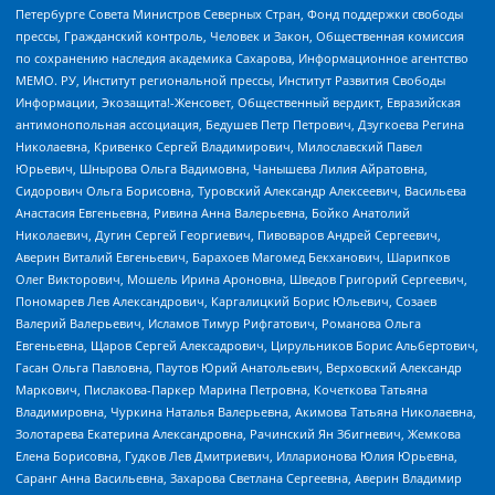
Петербурге Совета Министров Северных Стран, Фонд поддержки свободы
прессы, Гражданский контроль, Человек и Закон, Общественная комиссия
по сохранению наследия академика Сахарова, Информационное агентство
МЕМО. РУ, Институт региональной прессы, Институт Развития Свободы
Информации, Экозащита!-Женсовет, Общественный вердикт, Евразийская
антимонопольная ассоциация, Бедушев Петр Петрович, Дзугкоева Регина
Николаевна, Кривенко Сергей Владимирович, Милославский Павел
Юрьевич, Шнырова Ольга Вадимовна, Чанышева Лилия Айратовна,
Сидорович Ольга Борисовна, Туровский Александр Алексеевич, Васильева
Анастасия Евгеньевна, Ривина Анна Валерьевна, Бойко Анатолий
Николаевич, Дугин Сергей Георгиевич, Пивоваров Андрей Сергеевич,
Аверин Виталий Евгеньевич, Барахоев Магомед Бекханович, Шарипков
Олег Викторович, Мошель Ирина Ароновна, Шведов Григорий Сергеевич,
Пономарев Лев Александрович, Каргалицкий Борис Юльевич, Созаев
Валерий Валерьевич, Исламов Тимур Рифгатович, Романова Ольга
Евгеньевна, Щаров Сергей Алексадрович, Цирульников Борис Альбертович,
Гасан Ольга Павловна, Паутов Юрий Анатольевич, Верховский Александр
Маркович, Пислакова-Паркер Марина Петровна, Кочеткова Татьяна
Владимировна, Чуркина Наталья Валерьевна, Акимова Татьяна Николаевна,
Золотарева Екатерина Александровна, Рачинский Ян Збигневич, Жемкова
Елена Борисовна, Гудков Лев Дмитриевич, Илларионова Юлия Юрьевна,
Саранг Анна Васильевна, Захарова Светлана Сергеевна, Аверин Владимир