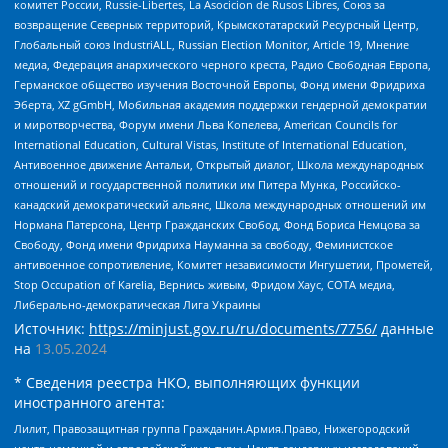
комитет России, Russie-Libertes, La Asocicion de Rusos Libres, Союз за
возвращение Северных территорий, Крымскотатарский Ресурсный Центр,
Глобальный союз IndustriALL, Russian Election Monitor, Article 19, Мнение
медиа, Федерация анархического черного креста, Радио Свободная Европа,
Германское общество изучения Восточной Европы, Фонд имени Фридриха
Эберта, XZ gGmbH, Мобильная академия поддержки гендерной демократии
и миротворчества, Форум имени Льва Копелева, American Councils for
International Education, Cultural Vistas, Institute of International Education,
Антивоенное движение Антальи, Открытый диалог, Школа международных
отношений и государственной политики им Питера Мунка, Российско-
канадский демократический альянс, Школа международных отношений им
Нормана Патерсона, Центр Гражданских Свобод, Фонд Бориса Немцова за
Свободу, Фонд имени Фридриха Науманна за свободу, Феминистское
антивоенное сопротивление, Комитет независимости Ингушетии, Прометей,
Stop Occupation of Karelia, Вернись живым, Фридом Хаус, СОТА медиа,
Либерально-демократическая Лига Украины
Источник:
https://minjust.gov.ru/ru/documents/7756/
данные
на
13.05.2024
* Сведения реестра НКО, выполняющих функции
иностранного агента:
Лилит, Правозащитная группа Гражданин.Армия.Право, Нижегородский