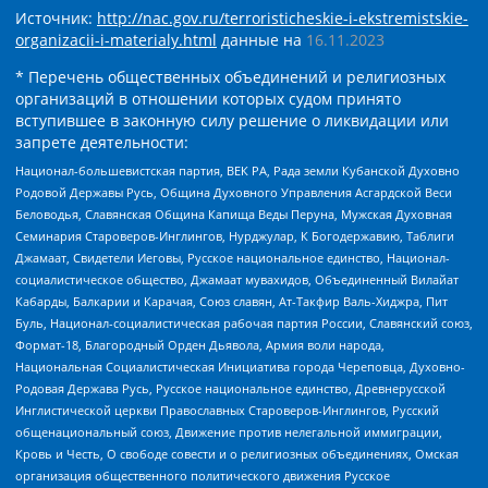
Источник:
http://nac.gov.ru/terroristicheskie-i-ekstremistskie-
organizacii-i-materialy.html
данные на
16.11.2023
* Перечень общественных объединений и религиозных
организаций в отношении которых судом принято
вступившее в законную силу решение о ликвидации или
запрете деятельности:
Национал-большевистская партия, ВЕК РА, Рада земли Кубанской Духовно
Родовой Державы Русь, Община Духовного Управления Асгардской Веси
Беловодья, Славянская Община Капища Веды Перуна, Мужская Духовная
Семинария Староверов-Инглингов, Нурджулар, К Богодержавию, Таблиги
Джамаат, Свидетели Иеговы, Русское национальное единство, Национал-
социалистическое общество, Джамаат мувахидов, Объединенный Вилайат
Кабарды, Балкарии и Карачая, Союз славян, Ат-Такфир Валь-Хиджра, Пит
Буль, Национал-социалистическая рабочая партия России, Славянский союз,
Формат-18, Благородный Орден Дьявола, Армия воли народа,
Национальная Социалистическая Инициатива города Череповца, Духовно-
Родовая Держава Русь, Русское национальное единство, Древнерусской
Инглистической церкви Православных Староверов-Инглингов, Русский
общенациональный союз, Движение против нелегальной иммиграции,
Кровь и Честь, О свободе совести и о религиозных объединениях, Омская
организация общественного политического движения Русское