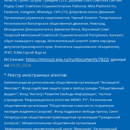
области, Проект Штурм, Граждане СССР, Держава Союз Советских Светлых
Родов, Совет Советских Социалистических Районов, Meta Platforms Inc,
Facebook, Instagram, WhatsApp, СИЧ-С14, Добровольческое Движение
Организации украинских националистов, Черный Комитет, Татарстанское
Региональное Всетатарское общественное движение, Невоград,
Молодежное Демократическое Движение Весна, Верховный Совет
Татарской Автономной Советской Социалистической Республики, Конгресс
ойрат-калмыцкого народа, Исполнительный комитет совета народных
депутатов Красноярского края, Этническое национальное объединение,
ЛГБТ, Я.МЫ Сергей Фургал
Источник:
https://minjust.gov.ru/ru/documents/7822/
данные
на
03.05.2024
* Реестр иностранных агентов:
Калининградская региональная общественная организация "Экозащита!-Женсовет", Фонд содействия защите прав и свобод граждан "Общественный вердикт", Фонд "Институт Развития Свободы Информации", Частное учреждение "Информационное агентство МЕМО. РУ", Региональная общественная организация "Общественная комиссия по сохранению наследия академика Сахарова", Фонд поддержки свободы прессы, Санкт-Петербургская общественная правозащитная организация "Гражданский контроль", Межрегиональная общественная организация "Информационно-просветительский центр "Мемориал", Региональный Фонд "Центр Защиты Прав Средств Массовой Информации", с 05.12.2023 Фонд "Центр Защиты Прав Средств массовой информации", Региональная общественная благотворительная организация помощи беженцам и мигрантам "Гражданское содействие", Негосударственное образовательное учреждение дополнительного профессионального образования (повышение квалификации) специалистов "АКАДЕМИЯ ПО ПРАВАМ ЧЕЛОВЕКА", Свердловская региональная общественная организация "Сутяжник", Автономная некоммерческая организация "Центр независимых социологических исследований", Союз общественных объединений "Российский исследовательский центр по правам человека", Региональное общественное учреждение научно-информационный центр "МЕМОРИАЛ", Некоммерческая организация "Фонд защиты гласности", Автономная некоммерческая организация "Институт прав человека", Городская общественная организация "Екатеринбургское общество "МЕМОРИАЛ", Городская общественная организация "Рязанское историко-просветительское и правозащитное общество "Мемориал" (Рязанский Мемориал), Челябинский региональный орган общественной самодеятельности – женское общественное объединение "Женщины Евразии", Челябинский региональный орган общественной самодеятельности "Уральская правозащитная группа", Фонд содействия защите здоровья и социальной справедливости имени Андрея Рылькова, Автономная Некоммерческая Организация "Аналитический Центр Юрия Левады", Автономная некоммерческая организация социальной поддержки населения "Проект Апрель", Региональная общественная организация помощи женщинам и детям, находящимся в кризисной ситуации "Информационно-методический центр "Анна", Фонд содействия развитию массовых коммуникаций и правовому просвещению "Так-так-Так", Фонд содействия устойчивому развитию "Серебряная тайга", Свердловский региональный общественный фонд социальных проектов "Новое время", "Idel.Реалии", Кавказ.Реалии, Крым.Реалии, Телеканал Настоящее Время, Татаро-башкирская служба Радио Свобода (Azatliq Radiosi), Радио Свободная Европа/Радио Свобода (PCE/PC), "Сибирь.Реалии", "Фактограф", Благотворительный фонд помощи осужденным и их семьям, Автономная некоммерческая организация "Институт глобализации и социальных движений", Фонд "В защиту прав заключенных", Частное учреждение "Центр поддержки и содействия развитию средств массовой информации", Пензенский региональный общественный благотворительный фонд "Гражданский союз", "Север.Реалии", Некоммерческая организация Фонд "Правовая инициатива", Общество с ограниченной ответственностью "Радио Свободная Европа/Радио Свобода", Чешское информационное агентство "MEDIUM-ORIENT", Красноярская региональная общественная организация "Мы против СПИДа", Камалягин Денис Николаевич, Маркелов Сергей Евгеньевич, Пономарев Лев Александрович, Савицкая Людмила Алексеевна, Автономная некоммерческая организация "Центр по работе с проблемой насилия "НАСИЛИЮ.НЕТ", Межрегиональный профессиональный союз работников здравоохранения "Альянс врачей", Юридическое лицо, зарегистрированное в Латвийской Республике, SIA "Medusa Project" (регистрационный номер 40103797863, дата регистрации 10.06.2014), Некоммерческая организация "Фонд по борьбе с коррупцией", Автономная некоммерческая организация "Институт права и публичной политики", Баданин Роман Сергеевич, Гликин Максим Александрович, Железнова Мария Михайловна, Лукьянова Юлия Сергеевна, Маетная Елизавета Витальевна, Маняхин Петр Борисович, Чуракова Ольга Владимировна, Ярош Юлия Петровна, Юридическое лицо "The Insider SIA", зарегистрированное в Риге, Латвийская Республика (дата регистрации 26.06.2015), являющееся администратором доменного имени интернет-издания "The Insider SIA", https://theins.ru, Постернак Алексей Евгеньевич, Рубин Михаил Аркадьевич, Анин Роман Александрович, Юридическое лицо Istories fonds, зарегистрированное в Латвийской Республике (регистрационный номер 50008295751, дата регистрации 24.02.2020), Великовский Дмитрий Александрович, Долинина Ирина Николаевна, Мароховская Алеся Алексеевна, Шлейнов Роман Юрьевич, Шмагун Олеся Валентиновна, Общество с ограниченной ответственностью "Альтаир 2021", Общество с ограниченной ответственностью "Вега 2021", Общество с ограниченной ответственностью "Главный редактор 2021", Общество с ограниченной ответственностью "Ромашки монолит", Важенков Артем Валерьевич, Ивановская областная общественная организация "Центр гендерных исследований", Гурман Юрий Альбертович, Медиапроект "ОВД-Инфо", Егоров Владимир Владимирович, Жилинский Владимир Александрович, Общество с ограниченной ответственностью "ЗП", Иванова София Юрьевна, Карезина Инна Павловна, Кильтау Екатерина Викторовна, Петров Алексей Викторович, Пискунов Сергей Евгеньевич, Смирнов Сергей Сергеевич, Тихонов Михаил Сергеевич, Общество с ограниченной ответственностью "ЖУРНАЛИСТ-ИНОСТРАННЫЙ АГЕНТ", Арапова Галина Юрьевна, Вольтская Татьяна Анатольевна, Американская компания "Mason G.E.S. Anonymous Foundation" (США), являющаяся владельцем интернет-издания https://mnews.world/, Компания "Stichting Bellingcat", зарегистрированная в Нидерландах (дата регистрации 11.07.2018), Захаров Андрей Вячеславович, Клепиковская Екатерина Дмитриевна, Общество с ограниченной ответственностью "МЕМО", Перл Роман Александрович, Симонов Евгений Алексеевич, Соловьева Елена Анатольевна, Сотников Даниил Владимирович, Сурначева Елизавета Дмитриевна, Автономная некоммерческая организация по защите прав человека и информированию населения "Якутия – Наше Мнение", Общество с ограниченной ответственностью "Москоу диджитал медиа", с 26.01.2023 Общество с ограниченной ответственностью "Чайка Белые сады", Ветошкина Валерия Валерьевна, Заговора Максим Александрович, Межрегиональное общественное движение "Российская ЛГБТ - сеть", Оленичев Максим Владимирович, Павлов Иван Юрьевич, Скворцова Елена Сергеевна, Общество с ограниченной ответственностью "Как бы инагент", Кочетков Игорь Викторович, Общество с ограниченной ответственностью "Честные выборы", Еланчик Олег Александрович, Общество с ограниченной ответственностью "Нобелевский призыв", Гималова Регина Эмилевна, Григорьев Андрей Валерьевич, Григорьева Алина Александровна, Ассоциация по содействию защите прав призывников, альтернативнослужащих и военнослужащих "Правозащитная группа "Гражданин.Армия.Право", Хисамова Регина Фаритовна, Автономная некоммерческая организация по реализации социально-правовых программ "Лилит", Дальневосточное общественное движение "Маяк", Санкт-Петербургская ЛГБТ-инициативная группа "Выход", Инициативная группа ЛГБТ+ "Реверс", Алексеев Андрей Викторович, Бекбулатова Таисия Львовна, Беляев Иван Михайлович, Владыкина Елена Сергеевна, Гельман Марат Александрович, Никульшина Вероника Юрьевна, Толоконникова Надежда Андреевна, Шендерович Виктор Анатольевич, Общество с ограниченной ответственностью "Данное сообщение", Общество с ограниченной ответственностью Издательский дом "Новая глава", Айнбиндер Александра Александровна, Московский комьюнити-центр для ЛГБТ+инициатив, Благотворительный фонд развития филантропии, Deutsche Welle (Германия, Kurt-Schumacher-Strasse 3, 53113 Bonn), Борзунова Мария Михайловна, Воробьев Виктор Викторович, Голубева Анна Львовна, Константинова Алла Михайловна, Малкова Ирина Владимировна, Мурадов Мурад Абдулгалимович, Осетинская Елизавета Николаевна, Понасенков Евгений Николаевич, Ганапольский Матвей Юрьевич, Киселев Евгений Алексеевич, Борухович Ирина Григорьевна, Дремин Иван Тимофеевич, Дубровский Дмитрий Викторович, Красноярская региональная общественная организация поддержки и развития альтернативных образовательных технологий и межкультурных коммуникаций "ИНТЕРРА", Маяковская Екатерина Алексеевна, Фейгин Марк Захарович, Филимонов Андрей Викторович, Дзугкоева Регина Николаевна, Доброхотов Роман Александрович, Дудь Юрий Александрович, Елкин Сергей Владимирович, Кругликов Кирилл Игоревич, Сабунаева Мария Леонидовна, Семенов Алексей Владимирович, Шаинян Карен Багратович, Шульман Екатерина Михайловна, Асафьев Артур Валерьевич, Вахштайн Виктор Семенович, Венедиктов Алексей Алексеевич, Лушникова Екатерина Евгеньевна, Волков Леонид Михайлович, Невзоров Александр Глебович, Пархоменко Сергей Борисович, Сироткин Ярослав Николаевич, Кара-Мурза Владимир Владимирович, Баранова Наталья Владимировна, Гозман Леонид Яковлевич, Кагарлицкий Борис Юльевич, Климарев Михаил Валерьевич, Милов Владимир Станиславович, Автономная некоммерческая организация Краснодарский центр современного искусства "Типография", Моргенштерн Алишер Тагирович, Соболь Любовь Эдуардовна, Общество с ограниченной ответственностью "ЛИЗА НОРМ", Каспаров Гарри Кимович, Ходорковский Михаил Борисович, Общество с ограниченной ответственностью "Апрельские тезисы", Данилович Ирина Брониславовна, Кашин Олег Владимирович, Петров Николай Владимирович, Пивоваров Алексей Владимирович, Соколов Михаил Владимирович, Цветкова Юлия Владимировна, Чичваркин Евгений Александрович, Комитет против пыток/Команда против пыток, Общество с ограниченной ответственностью "Первый научный", Общество с ограниченной ответственностью "Вертолет и ко", Белоцерковская Вероника Борисовна, Кац Максим Евгеньевич, Лазарева Татьяна Юрьевна, Шаведдинов Руслан Табризович, Яшин Илья Валерьевич, Общество с ограниченной ответственностью "Иноагент ААВ", Алешковский Дмитрий Петрович, Альбац Евгения Марковна, Быков Дмитрий Львович, Галямина Юлия Евгеньевна, Лойко Сергей Леонидович, Мартынов Кирилл Константинович, Медведев Сергей Александрович, Крашенинников Федор Геннадиевич, Гордеева Катерина Вл