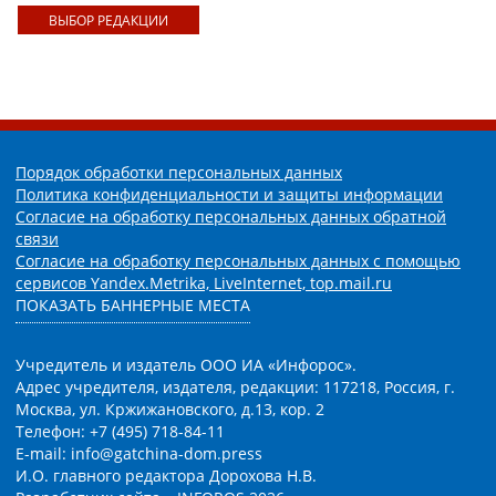
ВЫБОР РЕДАКЦИИ
Порядок обработки персональных данных
Политика конфиденциальности и защиты информации
Согласие на обработку персональных данных обратной
связи
Согласие на обработку персональных данных с помощью
сервисов Yandex.Metrika, LiveInternet, top.mail.ru
ПОКАЗАТЬ БАННЕРНЫЕ МЕСТА
Учредитель и издатель ООО ИА «Инфорос».
Адрес учредителя, издателя, редакции: 117218, Россия, г.
Москва, ул. Кржижановского, д.13, кор. 2
Телефон: +7 (495) 718-84-11
E-mail: info@gatchina-dom.press
И.О. главного редактора Дорохова Н.В.