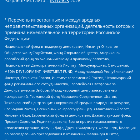
Разработчик сайта –
INFOROS
2026
* Перечень иностранных и международных
неправительственных организаций, деятельность которых
признана нежелательной на территории Российской
Федерации:
Национальный фонд в поддержку демократии, Институт Открытое
Общество Фонд Содействия, Фонд Открытое общество, Американо-
российский фонд по экономическому и правовому развитию,
Национальный Демократический Институт Международных Отношений,
MEDIA DEVELOPMENT INVESTMENT FUND, Международный Республиканский
Институт, Открытая Россия, Институт современной России, Черноморский
фонд регионального сотрудничества, Европейская Платформа за
Демократические Выборы, Международный центр электоральных
исследований, Германский фонд Маршалла Соединенных Штатов,
Тихоокеанский центр защиты окружающей среды и природных ресурсов,
Свободная Россия, Всемирный конгресс украинцев, Атлантический совет,
Человек в беде, Европейский фонд за демократию, Джеймстаунский фонд,
Прожект Хармони, Родники дракона, Врачи против насильственного
извлечения органов, Фалунь Дафа, Друзья Фалуньгун, Фалуньгун, Коалиция
по расследованию преследования в отношении Фалуньгун в Китае,