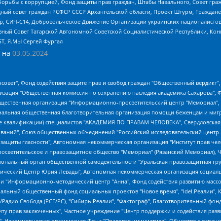
орьбы с коррупцией, Фонд защиты прав граждан, Штабы Навального, Совет гражд
ный совет граждан РСФСР СССР Архангельской области, Проект Штурм, Граждане 
tsApp, СИЧ-С14, Добровольческое Движение Организации украинских националисто
ный Совет Татарской Автономной Советской Социалистической Республики, Кон
БТ, Я.МЫ Сергей Фургал
 на
03.05.2024
мная некоммерческая организация "Центр по работе с проблемой насилия "НАСИЛИЮ.НЕТ", Межрегиональный профессиональный союз работников здравоохранения "Альянс врачей", Юридическое лицо, зарегистрированное в Латвийской Республике, SIA "Medusa Project" (регистрационный номер 40103797863, дата регистрации 10.06.2014), Некоммерческая организация "Фонд по борьбе с коррупцией", Автономная некоммерческая организация "Институт права и публичной политики", Баданин Роман Сергеевич, Гликин Максим Александрович, Железнова Мария Михайловна, Лукьянова Юлия Сергеевна, Маетная Елизавета Витальевна, Маняхин Петр Борисович, Чуракова Ольга Владимировна, Ярош Юлия Петровна, Юридическое лицо "The Insider SIA", зарегистрированное в Риге, Латвийская Республика (дата регистрации 26.06.2015), являющееся администратором доменного имени интернет-издания "The Insider SIA", https://theins.ru, Постернак Алексей Евгеньевич, Рубин Михаил Аркадьевич, Анин Роман Александрович, Юридическое лицо Istories fonds, зарегистрированное в Латвийской Республике (регистрационный номер 50008295751, дата регистрации 24.02.2020), Великовский Дмитрий Александрович, Долинина Ирина Николаевна, Мароховская Алеся Алексеевна, Шлейнов Роман Юрьевич, Шмагун Олеся Валентиновна, Общество с ограниченной ответственностью "Альтаир 2021", Общество с ограниченной ответственностью "Вега 2021", Общество с ограниченной ответственностью "Главный редактор 2021", Общество с ограниченной ответственностью "Ромашки монолит", Важенков Артем Валерьевич, Ивановская областная общественная организация "Центр гендерных исследований", Гурман Юрий Альбертович, Медиапроект "ОВД-Инфо", Егоров Владимир Владимирович, Жилинский Владимир Александрович, Общество с ограниченной ответственностью "ЗП", Иванова София Юрьевна, Карезина Инна Павловна, Кильтау Екатерина Викторовна, Петров Алексей Викторович, Пискунов Сергей Евгеньевич, Смирнов Сергей Сергеевич, Тихонов Михаил Сергеевич, Общество с ограниченной ответственностью "ЖУРНАЛИСТ-ИНОСТРАННЫЙ АГЕНТ", Арапова Галина Юрьевна, Вольтская Татьяна Анатольевна, Американская компания "Mason G.E.S. Anonymous Foundation" (США), являющаяся владельцем интернет-издания https://mnews.world/, Компания "Stichting Bellingcat", зарегистрированная в Нидерландах (дата регистрации 11.07.2018), Захаров Андрей Вячеславович, Клепиковская Екатерина Дмитриевна, Общество с ограниченной ответственностью "МЕМО", Перл Роман Александрович, Симонов Евгений Алексеевич, Соловьева Елена Анатольевна, Сотников Даниил Владимирович, Сурначева Елизавета Дмитриевна, Автономная некоммерческая организация по защите прав человека и информированию населения "Якутия – Наше Мнение", Общество с ограниченной ответственностью "Москоу диджитал медиа", с 26.01.2023 Общество с ограниченной ответственностью "Чайка Белые сады", Ветошкина Валерия Валерьевна, Заговора Максим Александрович, Межрегиональное общественное движение "Российская ЛГБТ - сеть", Оленичев Максим Владимирович, Павлов Иван Юрьевич, Скворцова Елена Сергеевна, Общество с ограниченной ответственностью "Как бы инагент", Кочетков Игорь Викторович, Общество с ограниченной ответственностью "Честные выборы", Еланчик Олег Александрович, Общество с ограниченной ответственностью "Нобелевский призыв", Гималова Регина Эмилевна, Григорьев Андрей Валерьевич, Григорьева Алина Александровна, Ассоциация по содействию защите прав призывников, альтернативнослужащих и военнослужащих "Правозащитная группа "Гражданин.Армия.Право", Хисамова Регина Фаритовна, Автономная некоммерческая организация по реализации социально-правовых программ "Лилит", Дальн