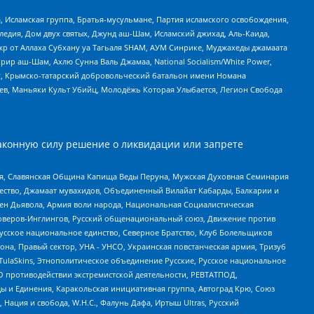
 Исламская группа, Братья-мусульмане, Партия исламского освобождения,
едия, Дом двух святых, Джунд аш-Шам, Исламский джихад, Аль-Каида,
жр от Аллаха Субхану уа Тагьаля SHAM, АУМ Синрике, Муджахеды джамаата
рир аш-Шам, Ахлю Сунна Валь Джамаа, National Socialism/White Power,
рг, Крымско-татарский добровольческий батальон имени Номана
оев, Маньяки Культ Убийц, Молодёжь Которая Улыбается, Легион Свобода
аконную силу решение о ликвидации или запрете
ья, Славянская Община Капища Веды Перуна, Мужская Духовная Семинария
щество, Джамаат мувахидов, Объединенный Вилайат Кабарды, Балкарии и
ден Дьявола, Армия воли народа, Национальная Социалистическая
роверов-Инглингов, Русский общенациональный союз, Движение против
усское национальное единство, Северное Братство, Клуб Болельщиков
а, Правый сектор, УНА - УНСО, Украинская повстанческая армия, Тризуб
 TulaSkins, Этнополитическое объединение Русские, Русское национальное
О противодействии экстремистской деятельности, РЕВТАТПОД,
ы и Единения, Каракольская инициативная группа, Автоград Крю, Союз
 Нация и свобода, W.H.С., Фалунь Дафа, Иртыш Ultras, Русский