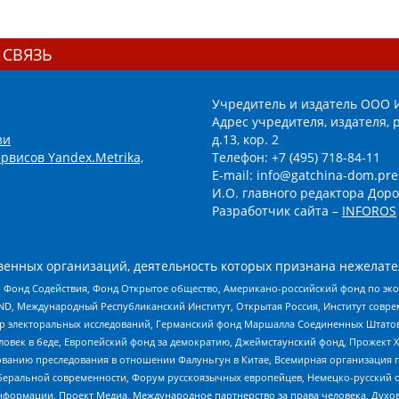
 СВЯЗЬ
Учредитель и издатель ООО 
Адрес учредителя, издателя, р
зи
д.13, кор. 2
рвисов Yandex.Metrika,
Телефон: +7 (495) 718-84-11
E-mail: info@gatchina-dom.pre
И.О. главного редактора Доро
Разработчик сайта –
INFOROS
енных организаций, деятельность которых признана нежелате
 Фонд Содействия, Фонд Открытое общество, Американо-российский фонд по э
 Международный Республиканский Институт, Открытая Россия, Институт совре
р электоральных исследований, Германский фонд Маршалла Соединенных Штатов
еловек в беде, Европейский фонд за демократию, Джеймстаунский фонд, Прожект
дованию преследования в отношении Фалуньгун в Китае, Всемирная организация 
беральной современности, Форум русскоязычных европейцев, Немецко-русский о
формации, Проект Медиа, Международное партнерство за права человека, Духов