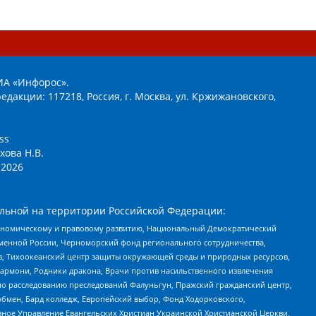
ИА «Инфорос».
едакции: 117218, Россия, г. Москва, ул. Кржижановского,
ss
хова Н.В.
2026
льной на территории Российской Федерации:
кономическому и правовому развитию, Национальный Демократический
менной России, Черноморский фонд регионального сотрудничества,
, Тихоокеанский центр защиты окружающей среды и природных ресурсов,
 Хармони, Родники дракона, Врачи против насильственного извлечения
по расследованию преследований Фалуньгун, Пражский гражданский центр,
бмен, Бард колледж, Европейский выбор, Фонд Ходорковского,
ное Управление Евангельских Христиан Украинской Христианской Церкви,