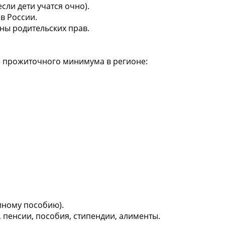
если дети учатся очно).
в России.
ны родительских прав.
5 прожиточного минимума в регионе:
иному пособию).
пенсии, пособия, стипендии, алименты.