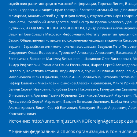
содействия развитию средств массовой информации, Горячая Линия, В защ
охраны здоровья и защиты прав граждан, Благотворительный фонд помощи ос
Мемориал, Аналитический Центр Юрия Левады, Издательство Парк Гагарина
гласности, Российский исследовательский центр по правам человека, Даль
Сутяжник, АКАДЕМИЯ ПО ПРАВАМ ЧЕЛОВЕКА, Центр развития некоммерческих
Защиты Прав Средств Массовой Информации, Институт развития прессы - Си
Закон, Общественная комиссия по сохранению наследия академика Сахаров
вердикт, Евразийская антимонопольная ассоциация, Бедушев Петр Петрови
Сидорович Ольга Борисовна, Туровский Александр Алексеевич, Васильева А
Евгеньевич, Барахоев Магомед Бекханович, Шарипков Олег Викторович, М
Тимур Рифгатович, Романова Ольга Евгеньевна, Щаров Сергей Алексадрови
Петровна, Кочеткова Татьяна Владимировна, Чуркина Наталья Валерьевна, 
Илларионова Юлия Юрьевна, Саранг Анна Васильевна, Захарова Светлана 
Гефтер Валентин Михайлович, Симонов Алексей Кириллович, Флиге Ирина 
Беляев Сергей Иванович, Голубева Елена Николаевна, Ганнушкина Светлана
Вячеславович, Арапова Галина Юрьевна, Свечников Анатолий Мариевич, П
Лукашевский Сергей Маркович, Бахмин Вячеслав Иванович, Шабад Анатоли
Александрович, Вицин Сергей Ефимович, Золотухин Борис Андреевич, Леви
Константинович
Источник:
http://unro.minjust.ru/NKOForeignAgent.aspx
данн
* Единый федеральный список организаций, в том числе и