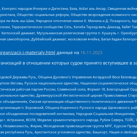
нгресс народов Ичкерии и Дагестана, База, Асбат аль-Ансар, Священная война,
уркестана, Общество социальных реформ, Общество возрождения исламского насл
Нусра ли-Ахль аш-Шам, Народное ополчение имени К. Минина и Д. Пожарского, Ад
сломи, Террористическое сообщество Сеть, Катиба Таухид валь-Джихад, Хайят Тах
, Хатлонский джамаат, Мусульманская религиозная группа п. Кушкуль г. Оренбу
ная самооборона, Дуббайский джамаат, московская ячейка, Батал-Хаджи Белхор
organizacii-i-materialy.html
данные на
16.11.2023
анизаций в отношении которых судом принято вступившее в з
 Родовой Державы Русь, Община Духовного Управления Асгардской Веси Беловод
детели Иеговы, Русское национальное единство, Национал-социалистическое об
истическая рабочая партия России, Славянский союз, Формат-18, Благородный Ор
ациональное единство, Древнерусской Инглистической церкви Православных Ста
ных объединениях, Омская организация общественного политического движения Р
рганизация п. Боровский, Община Коренного Русского народа Щелковского район
гиозное объединение последователей инглиизма, Народная Социальная Инициатива,
 г. Астрахани, ВОЛЯ, Меджлис крымскотатарского народа, Рубеж Севера, ТОЙС, 
6, Независимость, Фирма, Молодежная правозащитная группа МПГ, Курсом Правд
ая республика Русь, Арестантское уголовное единство, Башкорт, Нация и свобода,