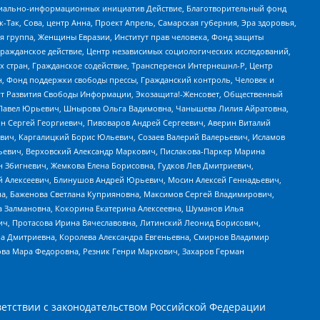
социально-информационных инициатив Действие, Благотворительный фонд
Так, Сова, центр Анна, Проект Апрель, Самарская губерния, Эра здоровья,
я группа, Женщины Евразии, Институт прав человека, Фонд защиты
Гражданское действие, Центр независимых социологических исследований,
стран, Гражданское содействие, Трансперенси Интернешнл-Р, Центр
н, Фонд поддержки свободы прессы, Гражданский контроль, Человек и
тут Развития Свободы Информации, Экозащита!-Женсовет, Общественный
й Павел Юрьевич, Шнырова Ольга Вадимовна, Чанышева Лилия Айратовна,
ин Сергей Георгиевич, Пивоваров Андрей Сергеевич, Аверин Виталий
вич, Каргалицкий Борис Юльевич, Созаев Валерий Валерьевич, Исламов
льевич, Верховский Александр Маркович, Пислакова-Паркер Марина
н Збигневич, Жемкова Елена Борисовна, Гудков Лев Дмитриевич,
й Алексеевич, Блинушов Андрей Юрьевич, Мосин Алексей Геннадьевич,
а, Баженова Светлана Куприяновна, Максимов Сергей Владимирович,
а Залмановна, Кокорина Екатерина Алексеевна, Шуманов Илья
ч, Протасова Ирина Вячеславовна, Литинский Леонид Борисович,
а Дмитриевна, Королева Александра Евгеньевна, Смирнов Владимир
ова Мара Федоровна, Резник Генри Маркович, Захаров Герман
етствии с законодательством Российской Федерации