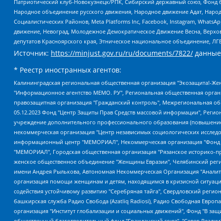
Патриотический клуб-Новокузнецк/РПК, Сибирский державный союз, Фонд б
Народное объединение русского движения, Народное движение Адат, Народ
Социалистических Районов, Meta Platforms Inc, Facebook, Instagram, Wha
движение, Невоград, Молодежное Демократическое Движение Весна, Верхов
депутатов Красноярского края, Этническое национальное объединение, ЛГ
Источник:
https://minjust.gov.ru/ru/documents/7822/
данные
* Реестр иностранных агентов:
Калининградская региональная общественная организация "Экозащита!-Женсовет", Фонд содействия защите прав и свобод граждан "Общественный вердикт", Фонд "Институт Развития Свободы Информации", Частное учреждение "Информационное агентство МЕМО. РУ", Региональная общественная организация "Общественная комиссия по сохранению наследия академика Сахарова", Фонд поддержки свободы прессы, Санкт-Петербургская общественная правозащитная организация "Гражданский контроль", Межрегиональная общественная организация "Информационно-просветительский центр "Мемориал", Региональный Фонд "Центр Защиты Прав Средств Массовой Информации", с 05.12.2023 Фонд "Центр Защиты Прав Средств массовой информации", Региональная общественная благотворительная организация помощи беженцам и мигрантам "Гражданское содействие", Негосударственное образовательное учреждение дополнительного профессионального образования (повышение квалификации) специалистов "АКАДЕМИЯ ПО ПРАВАМ ЧЕЛОВЕКА", Свердловская региональная общественная организация "Сутяжник", Автономная некоммерческая организация "Центр независимых социологических исследований", Союз общественных объединений "Российский исследовательский центр по правам человека", Региональное общественное учреждение научно-информационный центр "МЕМОРИАЛ", Некоммерческая организация "Фонд защиты гласности", Автономная некоммерческая организация "Институт прав человека", Городская общественная организация "Екатеринбургское общество "МЕМОРИАЛ", Городская общественная организация "Рязанское историко-просветительское и правозащитное общество "Мемориал" (Рязанский Мемориал), Челябинский региональный орган общественной самодеятельности – женское общественное объединение "Женщины Евразии", Челябинский региональный орган общественной самодеятельности "Уральская правозащитная группа", Фонд содействия защите здоровья и социальной справедливости имени Андрея Рылькова, Автономная Некоммерческая Организация "Аналитический Центр Юрия Левады", Автономная некоммерческая организация социальной поддержки населения "Проект Апрель", Региональная общественная организация помощи женщинам и детям, находящимся в кризисной ситуации "Информационно-методический центр "Анна", Фонд содействия развитию массовых коммуникаций и правовому просвещению "Так-так-Так", Фонд содействия устойчивому развитию "Серебряная тайга", Свердловский региональный общественный фонд социальных проектов "Новое время", "Idel.Реалии", Кавказ.Реалии, Крым.Реалии, Телеканал Настоящее Время, Татаро-башкирская служба Радио Свобода (Azatliq Radiosi), Радио Свободная Европа/Радио Свобода (PCE/PC), "Сибирь.Реалии", "Фактограф", Благотворительный фонд помощи осужденным и их семьям, Автономная некоммерческая организация "Институт глобализации и социальных движений", Фонд "В защиту прав заключенных", Частное учреждение "Центр поддержки и содействия развитию средств массовой информации", Пензенский региональный общественный благотворительный фонд "Гражданский союз", "Север.Реалии", Некоммерческая организация Фонд "Правовая инициатива", Общество с ограниченной ответственностью "Радио Свободная Европа/Радио Свобода", Чешское информационное агентство "MEDIUM-ORIENT", Красноярская региональная общественная организация "Мы против СПИДа", Камалягин Денис Николаевич, Маркелов Сергей Евгеньевич, Пономарев Лев Александрович, Савицкая Людмила Алексеевна, Автоно