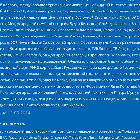
 Колледж, Международное христианское движение, Всемирный Институт Саентол
 ИДЕЛЬ-УРАЛ, Ассоциация развития журналистики, IStories fonds, Королевск
r, Институт правовой инициативы Центральной и Восточной Европы, Фонд Открытой Э
ты, Международный научный центр им Вудро Вильсона, Свободная пресса, Возро
России, Лига Свободных Наций, Transparеncy International, Форум Свободных Н
правления, Форум гражданского общества Россия, Беллона, Союз жителей острово
роды, BDR Novaja Gazeta-Europe, Алтай проект, Образовательный дом прав челов
еван, Дом прав человека Крым, Центр дикого лосося, TVR Studios, ТВ Дождь, Це
урятия, Uralic, UnKremlin, Международная федерация транспортных рабочих, Ист
ейских и международных исследований, Общество Сторожевой башни, Библии и тр
омитет действия, РЭНД корпорейшн, Русская Америка за демократию в России, Н
фалия, Фонд глобальной помощи, Антивоенный комитет России, Russie-Libertes, L
lection Monitor, Article 19, Мнение медиа, Федерация анархического черного кр
и гендерной демократии и миротворчества, Форум имени Льва Копелева, American C
г, Школа международных отношений и государственной политики им Питера Мунка
 Немцова за Свободу, Фонд имени Фридриха Науманна за свободу, Феминистско
медиа, Либерально-демократическая Лига Украины
 на
13.05.2024
ого агента:
р немецкой и европейской культуры, Центр гендерных исследований, Фонд защи
ЧА, Гуманитарное действие, Открытый Петербург, Лига Избирателей, Правовая 