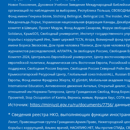
Новое Поколение, Духовное Учебное Заведение Международный Библейский
организаций по наблюдению за выборами, Республика Польша, СВОБОДНЫЙ
Фонд имени Генриха Бёлля, Stichting Bellingcat, Bellingcat Ltd, The Inside
Макдональда-Лорье, Украинская национальная федерация Канады, Декабрис
комитет в Швеции, Проект Медуза, Фонд Андрея Сахарова, Форум свободной 
Solidarus, КрымSOS, Свободный университет, Институт государственного у
борьбы с коррупцией Инк, Завет церквей TCCN, Агора, Всемирный фонд при
имени Бориса Звозскова, Дом прав человека Тбилиси, Дом прав человека Ер
журналистов расследователей, АЛЛАТРА, За свободную Россию, Свободная Б
Комитет-2024, Центрально-Европейский университет, Центр восточноевроп
европейской политики, Академическая сеть Восточная Европа, Российский к
поддержки, Свободная Россия Берлин, Свободная Россия Северный Рейн-Вест
Крымскотатарский Ресурсный Центр, Глобальный союз IndustriALL, Russian E
Европы, Фонд имени Фридриха Эберта, XZ gGmbH, Мобильная академия поддержк
International Education, Антивоенное движение Антальи, Открытый диало
отношений им Нормана Патерсона, Центр Гражданских Свобод, Фонд Бориса
Прометей, Stop Occupation of Karelia, Вернись живым, Фридом Хаус, СОТА 
Источник:
https://minjust.gov.ru/ru/documents/7756/
данные
* Сведения реестра НКО, выполняющих функции иностранн
Лилит, Правозащитная группа Гражданин.Армия.Право, Нижегородский цент
борьбы с коррупцией, Альянс врачей, НАСИЛИЮ.НЕТ, Мы против СПИДа, СВЕ