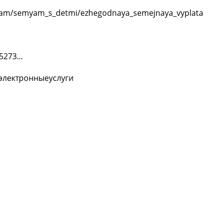
anam/semyam_s_detmi/ezhegodnaya_semejnaya_vyplata
273...
лектронныеуслуги