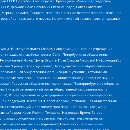
ан СССР Прикубанского округа г. Краснодара, Мужское государство,
СССР, Держава Союз Советских Светлых Родов, Совет Советских
в, Черный Комитет, Татарстанское Региональное Всетатарское общественное
гресс ойрат-калмыцкого народа, Исполнительный комитет совета народных
евосточное общественное движение "Маяк", Санкт-Петербургская ЛГБТ-инициативная группа "Выход", Инициативная группа ЛГБТ+ "Реверс", Алексеев Андрей Викторович, Бекбулатова Таисия Львовна, Беляев Иван Михайлович, Владыкина Елена Сергеевна, Гельман Марат Александрович, Никульшина Вероника Юрьевна, Толоконникова Надежда Андреевна, Шендерович Виктор Анатольевич, Общество с ограниченной ответственностью "Данное сообщение", Общество с ограниченной ответственностью Издательский дом "Новая глава", Айнбиндер Александра Александровна, Московский комьюнити-центр для ЛГБТ+инициатив, Благотворительный фонд развития филантропии, Deutsche Welle (Германия, Kurt-Schumacher-Strasse 3, 53113 Bonn), Борзунова Мария Михайловна, Воробьев Виктор Викторович, Голубева Анна Львовна, Константинова Алла Михайловна, Малкова Ирина Владимировна, Мурадов Мурад Абдулгалимович, Осетинская Елизавета Николаевна, Понасенков Евгений Николаевич, Ганапольский Матвей Юрьевич, Киселев Евгений Алексеевич, Борухович Ирина Григорьевна, Дремин Иван Тимофеевич, Дубровский Дмитрий Викторович, Красноярская региональная общественная организация поддержки и развития альтернативных образовательных технологий и межкультурных коммуникаций "ИНТЕРРА", Маяковская Екатерина Алексеевна, Фейгин Марк Захарович, Филимонов Андрей Викторович, Дзугкоева Регина Николаевна, Доброхотов Роман Александрович, Дудь Юрий Александрович, Елкин Сергей Владимирович, Кругликов Кирилл Игоревич, Сабунаева Мария Леонидовна, Семенов Алексей Владимирович, Шаинян Карен Багратович, Шульман Екатерина Михайловна, Асафьев Артур Валерьевич, Вахштайн Виктор Семенович, Венедиктов Алексей Алексеевич, Лушникова Екатерина Евгеньевна, Волков Леонид Михайлович, Невзоров Александр Глебович, Пархоменко Сергей Борисович, Сироткин Ярослав Николаевич, Кара-Мурза Владимир Владимирович, Баранова Наталья Владимировна, Гозман Леонид Яковлевич, Кагарлицкий Борис Юльевич, Климарев Михаил Валерьевич, Милов Владимир Станиславович, Автономная некоммерческая организация Краснодарский центр современного искусства "Типография", Моргенштерн Алишер Тагирович, Соболь Любовь Эдуардовна, Общество с ограниченной ответственностью "ЛИЗА НОРМ", Каспаров Гарри Кимович, Ходорковский Михаил Борисович, Общество с ограниченной ответственностью "Апрельские тезисы", Данилович Ирина Брониславовна, Кашин Олег Владимирович, Петров Николай Владимирович, Пивоваров Алексей Владимирович, Соколов Михаил Владимирович, Цветкова Юлия Владимировна, Чичваркин Евгений Александрович, Комитет против пыток/Команда против пыток, Общество с ограниченной ответственностью "Первый научный", Общество с ограниченной ответственностью "Вертолет и ко", Белоцерковская Вероника Борисовна, Кац Максим Евгеньевич, Лазарева Татьяна Юрьевна, Шаведдинов Руслан Табризович, Яшин Илья Валерьевич, Общество с ограниченной ответственностью "Иноагент ААВ", Алешковский Дмитрий Петрович, Альбац Евгения Марковна, Быков Дмитрий Львович, Галямина Юлия Евгеньевна, Лойко Сергей Леонидович, Мартынов Кирилл Константинович, Медведев Сергей Александрович, Крашенинников Федор Геннадиевич, Гордеева Катерина Вл