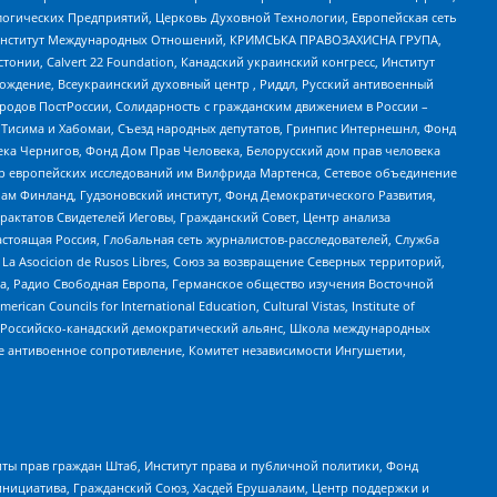
огических Предприятий, Церковь Духовной Технологии, Европейская сеть
ий Институт Международных Отношений, КРИМСЬКА ПРАВОЗАХИСНА ГРУПА,
стонии, Calvert 22 Foundation, Канадский украинский конгресс, Институт
ждение, Всеукраинский духовный центр , Риддл, Русский антивоенный
ародов ПостРоссии, Солидарность с гражданским движением в России –
в Тисима и Хабомаи, Съезд народных депутатов, Гринпис Интернешнл, Фонд
ека Чернигов, Фонд Дом Прав Человека, Белорусский дом прав человека
нтр европейских исследований им Вилфрида Мартенса, Сетевое объединение
Чам Финланд, Гудзоновский институт, Фонд Демократического Развития,
актатов Свидетелей Иеговы, Гражданский Совет, Центр анализа
астоящая Россия, Глобальная сеть журналистов-расследователей, Служба
a Asocicion de Rusos Libres, Союз за возвращение Северных территорий,
еста, Радио Свободная Европа, Германское общество изучения Восточной
ouncils for International Education, Cultural Vistas, Institute of
, Российско-канадский демократический альянс, Школа международных
е антивоенное сопротивление, Комитет независимости Ингушетии,
ты прав граждан Штаб, Институт права и публичной политики, Фонд
инициатива, Гражданский Союз, Хасдей Ерушалаим, Центр поддержки и