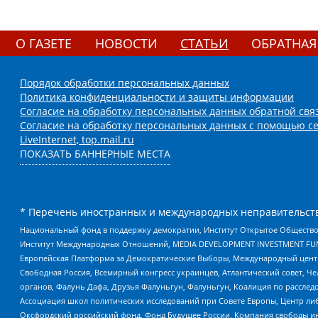
О ГАЗЕТЕ
НОВОСТИ
СТАТЬИ
ОБРАТНАЯ
Порядок обработки персональных данных
Политика конфиденциальности и защиты информации
Согласие на обработку персональных данных обратной свя
Согласие на обработку персональных данных с помощью се
LiveInternet, top.mail.ru
ПОКАЗАТЬ БАННЕРНЫЕ МЕСТА
* Перечень иностранных и международных неправительств
Национальный фонд в поддержку демократии, Институт Открытое Общество
Институт Международных Отношений, MEDIA DEVELOPMENT INVESTMENT FUND,
Европейская Платформа за Демократические Выборы, Международный цент
Свободная Россия, Всемирный конгресс украинцев, Атлантический совет, Ч
органов, Фалунь Дафа, Друзья Фалуньгун, Фалуньгун, Коалиция по рассле
Ассоциация школ политических исследований при Совете Европы, Центр ли
Оксфордский российский фонд, Фонд Будущее России, Компания свободы ин