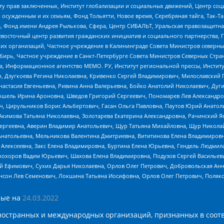
иту прав заключенных, Институт глобализации и социальных движений, Центр 
ужденным и их семьям, Фонд Тольятти, Новое время, Серебряная тайга, Так-Так-
, Фонд имени Андрея Рылькова, Сфера, Центр СИБАЛЬТ, Уральская правозащитна
невосточный центр развития гражданских инициатив и социального партнерства, 
 организаций, Частное учреждение в Калининграде Совета Министров северных 
бирь, Частное учреждение в Санкт-Петербурге Совета Министров Северных Стра
а, Информационное агентство МЕМО. РУ, Институт региональной прессы, Инсти
ч, Дзугкоева Регина Николаевна, Кривенко Сергей Владимирович, Милославски
настасия Евгеньевна, Ривина Анна Валерьевна, Бойко Анатолий Николаевич, Дуг
ошель Ирина Ароновна, Шведов Григорий Сергеевич, Пономарев Лев Александро
ч, Цирульников Борис Альбертович, Гасан Ольга Павловна, Паутов Юрий Анато
Акимова Татьяна Николаевна, Золотарева Екатерина Александровна, Рачинский Я
Сергеевна, Аверин Владимир Анатольевич, Щур Татьяна Михайловна, Щур Никола
Анатольевна, Мельникова Валентина Дмитриевна, Вититинова Елена Владимировн
 Алексеевна, Закс Елена Владимировна, Буртина Елена Юрьевна, Гендель Людмил
рохоров Вадим Юрьевич, Шахова Елена Владимировна, Подузов Сергей Васильеви
й Ефимович, Сухих Дарья Николаевна, Орлов Олег Петрович, Добровольская Анн
нсон Лев Семенович, Локшина Татьяна Иосифовна, Орлов Олег Петрович, Поляк
ые на
24.03.2022
ностранных и международных организаций, признанных в соотв