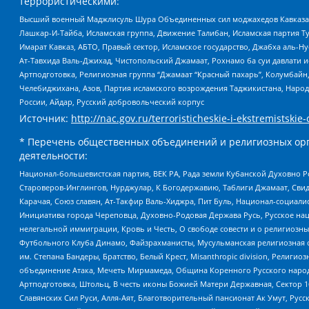
террористическими:
Высший военный Маджлисуль Шура Объединенных сил моджахедов Кавказа, Ко
Лашкар-И-Тайба, Исламская группа, Движение Талибан, Исламская партия Т
Имарат Кавказ, АБТО, Правый сектор, Исламское государство, Джабха аль-
Ат-Тавхида Валь-Джихад, Чистопольский Джамаат, Рохнамо ба суи давлати и
Артподготовка, Религиозная группа “Джамаат “Красный пахарь”, Колумбайн
Челебиджихана, Азов, Партия исламского возрождения Таджикистана, Народ
России, Айдар, Русский добровольческий корпус
Источник:
http://nac.gov.ru/terroristicheskie-i-ekstremistskie-
* Перечень общественных объединений и религиозных орг
деятельности:
Национал-большевистская партия, ВЕК РА, Рада земли Кубанской Духовно
Староверов-Инглингов, Нурджулар, К Богодержавию, Таблиги Джамаат, Сви
Карачая, Союз славян, Ат-Такфир Валь-Хиджра, Пит Буль, Национал-социал
Инициатива города Череповца, Духовно-Родовая Держава Русь, Русское н
нелегальной иммиграции, Кровь и Честь, О свободе совести и о религиоз
Футбольного Клуба Динамо, Файзрахманисты, Мусульманская религиозная о
им. Степана Бандеры, Братство, Белый Крест, Misanthropic division, Рели
объединение Атака, Мечеть Мирмамеда, Община Коренного Русского народа
Артподготовка, Штольц, В честь иконы Божией Матери Державная, Сектор 1
Славянских Сил Руси, Алля-Аят, Благотворительный пансионат Ак Умут, Русск