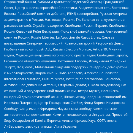
Сторожевой башни, Библии и трактатов Свидетелей Иеговы, Гражданский
Совет, Центр анализа европейской политики, Академическая сеть Восточная
Европа, Российский комитет действия, РЭНД корпорейшн, Русская Америка
за демократию в России, Настоящая Россия, Глобальная сеть журналистов-
расследователей, Служба поддержки, Свободная Россия Берлин, Свободная
Россия Северный Рейн-Вестфалия, Фонд глобальной помощи, Антивоенный
комитет России, Russie-Libertes, La Asocicion de Rusos Libres, Союз за
возвращение Северных территорий, Крымскотатарский Ресурсный Центр,
Глобальный союз IndustriALL, Russian Election Monitor, Article 19, Мнение
медиа, Федерация анархического черного креста, Радио Свободная Европа,
Германское общество изучения Восточной Европы, Фонд имени Фридриха
Эберта, XZ gGmbH, Мобильная академия поддержки гендерной демократии
и миротворчества, Форум имени Льва Копелева, American Councils for
International Education, Cultural Vistas, Institute of International Education,
Антивоенное движение Антальи, Открытый диалог, Школа международных
отношений и государственной политики им Питера Мунка, Российско-
канадский демократический альянс, Школа международных отношений им
Нормана Патерсона, Центр Гражданских Свобод, Фонд Бориса Немцова за
Свободу, Фонд имени Фридриха Науманна за свободу, Феминистское
антивоенное сопротивление, Комитет независимости Ингушетии, Прометей,
Stop Occupation of Karelia, Вернись живым, Фридом Хаус, СОТА медиа,
Либерально-демократическая Лига Украины