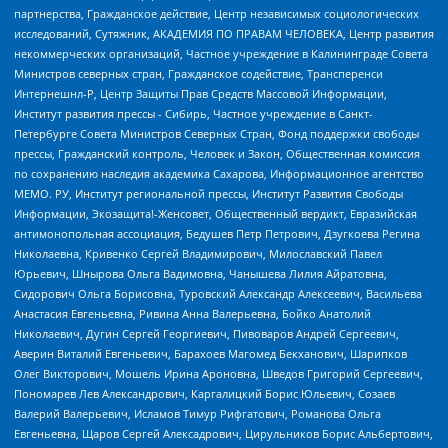
партнерства, Гражданское действие, Центр независимых социологических
исследований, Сутяжник, АКАДЕМИЯ ПО ПРАВАМ ЧЕЛОВЕКА, Центр развития
некоммерческих организаций, Частное учреждение в Калининграде Совета
Министров северных стран, Гражданское содействие, Трансперенси
Интернешнл-Р, Центр Защиты Прав Средств Массовой Информации,
Институт развития прессы - Сибирь, Частное учреждение в Санкт-
Петербурге Совета Министров Северных Стран, Фонд поддержки свободы
прессы, Гражданский контроль, Человек и Закон, Общественная комиссия
по сохранению наследия академика Сахарова, Информационное агентство
МЕМО. РУ, Институт региональной прессы, Институт Развития Свободы
Информации, Экозащита!-Женсовет, Общественный вердикт, Евразийская
антимонопольная ассоциация, Бедушев Петр Петрович, Дзугкоева Регина
Николаевна, Кривенко Сергей Владимирович, Милославский Павел
Юрьевич, Шнырова Ольга Вадимовна, Чанышева Лилия Айратовна,
Сидорович Ольга Борисовна, Туровский Александр Алексеевич, Васильева
Анастасия Евгеньевна, Ривина Анна Валерьевна, Бойко Анатолий
Николаевич, Дугин Сергей Георгиевич, Пивоваров Андрей Сергеевич,
Аверин Виталий Евгеньевич, Барахоев Магомед Бекханович, Шарипков
Олег Викторович, Мошель Ирина Ароновна, Шведов Григорий Сергеевич,
Пономарев Лев Александрович, Каргалицкий Борис Юльевич, Созаев
Валерий Валерьевич, Исламов Тимур Рифгатович, Романова Ольга
Евгеньевна, Щаров Сергей Алексадрович, Цирульников Борис Альбертович,