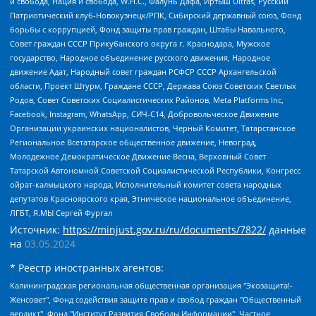
и свобода, Нация и свобода, W.H.С., Фалунь Дафа, Иртыш Ultras, Русский
Патриотический клуб-Новокузнецк/РПК, Сибирский державный союз, Фонд
борьбы с коррупцией, Фонд защиты прав граждан, Штабы Навального,
Совет граждан СССР Прикубанского округа г. Краснодара, Мужское
государство, Народное объединение русского движения, Народное
движение Адат, Народный совет граждан РСФСР СССР Архангельской
области, Проект Штурм, Граждане СССР, Держава Союз Советских Светлых
Родов, Совет Советских Социалистических Районов, Meta Platforms Inc,
Facebook, Instagram, WhatsApp, СИЧ-С14, Добровольческое Движение
Организации украинских националистов, Черный Комитет, Татарстанское
Региональное Всетатарское общественное движение, Невоград,
Молодежное Демократическое Движение Весна, Верховный Совет
Татарской Автономной Советской Социалистической Республики, Конгресс
ойрат-калмыцкого народа, Исполнительный комитет совета народных
депутатов Красноярского края, Этническое национальное объединение,
ЛГБТ, Я.МЫ Сергей Фургал
Источник:
https://minjust.gov.ru/ru/documents/7822/
данные
на
03.05.2024
* Реестр иностранных агентов:
Калининградская региональная общественная организация "Экозащита!-Женсовет", Фонд содействия защите прав и свобод граждан "Общественный вердикт", Фонд "Институт Развития Свободы Информации", Частное учреждение "Информационное агентство МЕМО. РУ", Региональная общественная организация "Общественная комиссия по сохранению наследия академика Сахарова", Фонд поддержки свободы прессы, Санкт-Петербургская общественная правозащитная организация "Гражданский контроль", Межрегиональная общественная организация "Информационно-просветительский центр "Мемориал", Региональный Фонд "Центр Защиты Прав Средств Массовой Информации", с 05.12.2023 Фонд "Центр Защиты Прав Средств массовой информации", Региональная общественная благотворительная организация помощи беженцам и мигрантам "Гражданское содействие", Негосударственное образовательное учреждение дополнительного профессионального образования (повышение квалификации) специалистов "АКАДЕМИЯ ПО ПРАВАМ ЧЕЛОВЕКА", Свердловская региональная общественная организация "Сутяжник", Автономная некоммерческая организация "Центр независимых социологических исследований", Союз общественных объединений "Российский исследовательский центр по правам человека", Региональное общественное учреждение научно-информационный центр "МЕМОРИАЛ", Некоммерческая организация "Фонд защиты гласности", Автономная некоммерческая организация "Институт прав человека", Городская общественная организация "Екатеринбургское общество "МЕМОРИАЛ", Городская общественная организация "Рязанское историко-просветительское и правозащитное общество "Мемориал" (Рязанский Мемориал), Челябинский региональный орган общественной самодеятельности – женское общественное объединение "Женщины Евразии", Челябинский региональный орган общественной самодеятельности "Уральская правозащитная группа", Фонд содействия защите здоровья и социальной справедливости имени Андрея Рылькова, Автономная Некоммерческая Организация "Аналитический Центр Юрия Левады", Автономная некоммерческая организация социальной поддержки населения "Проект Апрель", Региональная общественная организация помощи женщинам и детям, находящимся в кризисной ситуации "Информационно-методический центр "Анна", Фонд содействия развитию массовых коммуникаций и правовому просвещению "Так-так-Так", Фонд содействия устойчивому развитию "Серебряная тайга", Свердловский региональный общественный фонд социальных проектов "Новое время", "Idel.Реалии", Кавказ.Реалии, Крым.Реалии, Телеканал Настоящее Время, Татаро-башкирская служба Радио Свобода (Azatliq Radiosi), Радио Свободная Европа/Радио Свобода (PCE/PC), "Сибирь.Реалии", "Фактограф", Благотворительный фонд помощи осужденным и их семьям, Автономная некоммерческая организация "Институт глобализации и социальных движений", Фонд "В защиту прав заключенных", Частное учреждение "Центр поддержки и содействия развитию средств массовой информации", Пензенский региональный общественный благотворительный фонд "Гражданский союз", "Север.Реалии", Некоммерческая организация Фонд "Правовая инициатива", Общество с ограниченной ответственностью "Радио Свободная Европа/Радио Свобода", Чешское информационное агентство "MEDIUM-ORIENT", Красноярская региональная общественная организация "Мы против СПИДа", Камалягин Денис Николаевич, Маркелов Сергей Евгеньевич, Пономарев Лев Александрович, Савицкая Людмила Алексеевна, Автономная некоммерческая организация "Центр по работе с проблемой насилия "НАСИЛИЮ.НЕТ", Межрегиональный профессиональный союз работников здравоохранения "Альянс врачей", Юридическое лицо, зарегистрированное в Латвийской Республике, SIA "Medusa Project" (регистрационный номер 40103797863, дата регистрации 10.06.2014), Некоммерческая организация "Фонд по борьбе с коррупцией", Автономная некоммерческая организация "Институт права и публичной политики", Баданин Роман Сергеевич, Гликин Максим Александрович, Железнова Мария Михайловна, Лукьянова Юлия Сергеевна, Маетная Елизавета Витальевна, Маняхин Петр Борисович, Чуракова Ольга Владимировна, Ярош Юлия Петровна, Юридическое лицо "The Insider SIA", зарегистрированное в Риге, Латвийская Республика (дата регистрации 26.06.2015), являющееся администратором доменного имени интернет-издания "The Insider SIA", https://theins.ru, Постернак Алексей Евгеньевич, Рубин Михаил Аркадьевич, Анин Роман Александрович, Юридическое лицо Istories fonds, зарегистрированное в Латвийской Республике (регистрационный номер 50008295751, дата регистрации 24.02.2020), Великовский Дмитрий Александрович, Долинина Ирина Николаевна, Мароховская Алеся Алексеевна, Шлейнов Роман Юрьевич, Шмагун Олеся Валентиновна, Общество с ограниченной ответственностью "Альтаир 2021", Общество с ограниченной ответственностью "Вега 2021", Общество с ограниченной ответственностью "Главный редактор 2021", Общество с ограниченной ответственностью "Ромашки монолит", Важенков Артем Валерьевич, Ивановская областная общественная организация "Центр гендерных исследований", Гурман Юрий Альбертович, Медиапроект "ОВД-Инфо", Егоров Владимир Владимирович, Жилинский Владимир Александрович, Общество с ограниченной ответственностью "ЗП", Иванова София Юрьевна, Карезина Инна Павловна, Кильтау Екатерина Викторовна, Петров Алексей Викторович, Пискунов Сергей Евгеньевич, Смирнов Сергей Сергеевич, Тихонов Михаил Сергеевич, Общество с ограниченной ответственностью "ЖУРНАЛИСТ-ИНОСТРАННЫЙ АГЕНТ", Арапова Галина Юрьевна, Вольтская Татьяна Анатольевна, Американская компания "Mason G.E.S. Anonymous Foundation" (США), являющаяся владельцем интернет-издания https://mnews.world/, Компания "Stichting Bellingcat", зарегистрированная в Нидерландах (дата регистрации 11.07.2018), Захаров Андрей Вячеславович, Клепиковская Екатерина Дмитриевна, Общество с ограниченной ответственностью "МЕМО", Перл Роман Александрович, Симонов Евгений Алексеевич, Соловьева Елена Анатольевна, Сотников Даниил Владимирович, Сурначева Елизавета Дмитриевна, Автономная некоммерческая организация по защите прав человека и информированию населения "Якутия – Наше Мнение", Общество с ограниченной ответственностью "Москоу диджитал медиа", с 26.01.2023 Общество с ограниченной ответственностью "Чайка Белые сады", Ветошкина Валерия Валерьевна, Заговора Максим Александрович, Межрегиональное общественное движение "Российская ЛГБТ - сеть", Оленичев Максим Владимирович, Павлов Иван Юрьевич, Скворцова Елена Сергеевна, Общество с ограниченной ответственностью "Как бы инагент", Кочетков Игорь Викторович, Общество с ограниченной ответственностью "Честные выборы", Еланчик Олег Александрович, Общество с ограниченной ответственностью "Нобелевский призыв", Гималова Регина Эмилевна, Григорьев Андрей Валерьевич, Григорьева Алина Александровна, Ассоциация по содействию защите прав призывников, альтернативнослужащих и военнослужащих "Правозащитная группа "Гражданин.Армия.Право", Хисамова Регина Фаритовна, Автономная некоммерческая организация по реализации социально-правовых программ "Лилит", Дальневосточное общественное движение "Маяк", Санкт-Петербургская ЛГБТ-инициативная группа "Выход", Инициативная группа ЛГБТ+ "Реверс", Алексеев Андрей Викторович, Бекбулатова Таисия Львовна, Беляев Иван Михайлович, Владыкина Елена Сергеевна, Гельман Марат Александрович, Никульшина Вероника Юрьевна, Толоконникова Надежда Андреевна, Шендерович Виктор Анатольевич, Общество с ограниченной ответственностью "Данное сообщение", Общество с ограниченной ответственностью Издательский дом "Новая глава", Айнбиндер Александра Александровна, Московский комьюнити-центр для ЛГБТ+инициатив, Благотворительный фонд развития филантропии, Deutsche Welle (Германия, Kurt-Schumacher-Strasse 3, 53113 Bonn), Борзунова Мария Михайловна, Воробьев Виктор Викторович, Голубева Анна Львовна, Константинова Алла Михайловна, Малкова Ирина Владимировна, Мурадов Мурад Абдулгалимович, Осетинская Елизавета Николаевна, Понасенков Евгений Николаевич, Ганапольский Матвей Юрьевич, Киселев Евгений Алексеевич, Борухович Ирина Григорьевна, Дремин Иван Тимофеевич, Дубровский Дмитрий Викторович, Красноярская региональная общественная организация поддержки и развития альтернативных образовательных технологий и межкультурных коммуникаций "ИНТЕРРА", Маяковская Екатерина Алексеевна, Фейгин Марк Захарович, Филимонов Андрей Викторович, Дзугкоева Регина Николаевна, Доброхотов Роман Александрович, Дудь Юрий Александрович, Елкин Сергей Владимирович, Кругликов Кирилл Игоревич, Сабунаева Мария Леонидовна, Семенов Алексей Владимирович, Шаинян Карен Багратович, Шульман Екатерина Михайловна, Асафьев Артур Валерьевич, Вахштайн Виктор Семенович, Венедиктов Алексей Алексеевич, Лушникова Екатерина Евгеньевна, Волков Леонид Михайлович, Невзоров Александр Глебович, Пархоменко Сергей Борисович, Сироткин Ярослав Николаевич, Кара-Мурза Владимир Владимирович, Баранова Наталья Владимировна, Гозман Леонид Яковлевич, Кагарлицкий Борис Юльевич, Климарев Михаил Валерьевич, Милов Владимир Станиславович, Автономная некоммерческая организация Краснодарский центр современного искусства "Типография", Моргенштерн Алишер Тагирович, Соболь Любовь Эдуардовна, Общество с ограниченной ответственностью "ЛИЗА НОРМ", Каспаров Гарри Кимович, Ходорковский Михаил Борисович, Общество с ограниченной ответственностью "Апрельские тезисы", Данилович Ирина Брониславовна, Кашин Олег Владимирович, Петров Николай Владимирович, Пивоваров Алексей Владимирович, Соколов Михаил Владимирович, Цветкова Юлия Владимировна, Чичваркин Евгений Александрович, Комитет против пыток/Команда против пыток, Общество с ограниченной ответственностью "Первый научный", Общество с ограниченной ответственностью "Вертолет и ко", Белоцерковская Вероника Борисовна, Кац Максим Евгеньевич, Лазарева Татьяна Юрьевна, Шаведдинов Руслан Табризович, Яшин Илья Валерьевич, Общество с ограниченной ответственностью "Иноагент ААВ", Алешковский Дмитрий Петрович, Альбац Евгения Марковна, Быков Дмитрий Львович, Галямина Юлия Евгеньевна, Лойко Сергей Леонидович, Мартынов Кирилл Константинович, Медведев Сергей Александрович, Крашенинников Федор Геннадиевич, Гордеева Катерина Вл