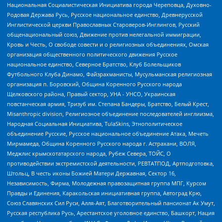
Национальная Социалистическая Инициатива города Череповца, Духовно-
Родовая Держава Русь, Русское национальное единство, Древнерусской
Инглистической церкви Православных Староверов-Инглингов, Русский
общенациональный союз, Движение против нелегальной иммиграции,
Кровь и Честь, О свободе совести и о религиозных объединениях, Омская
организация общественного политического движения Русское
национальное единство, Северное Братство, Клуб Болельщиков
Футбольного Клуба Динамо, Файзрахманисты, Мусульманская религиозная
организация п. Боровский, Община Коренного Русского народа
Щелковского района, Правый сектор, УНА - УНСО, Украинская
повстанческая армия, Тризуб им. Степана Бандеры, Братство, Белый Крест,
Misanthropic division, Религиозное объединение последователей инглиизма,
Народная Социальная Инициатива, TulaSkins, Этнополитическое
объединение Русские, Русское национальное объединение Атака, Мечеть
Мирмамеда, Община Коренного Русского народа г. Астрахани, ВОЛЯ,
Меджлис крымскотатарского народа, Рубеж Севера, ТОЙС, О
противодействии экстремистской деятельности, РЕВТАТПОД, Артподготовка,
Штольц, В честь иконы Божией Матери Державная, Сектор 16,
Независимость, Фирма, Молодежная правозащитная группа МПГ, Курсом
Правды и Единения, Каракольская инициативная группа, Автоград Крю,
Союз Славянских Сил Руси, Алля-Аят, Благотворительный пансионат Ак Умут,
Русская республика Русь, Арестантское уголовное единство, Башкорт, Нация