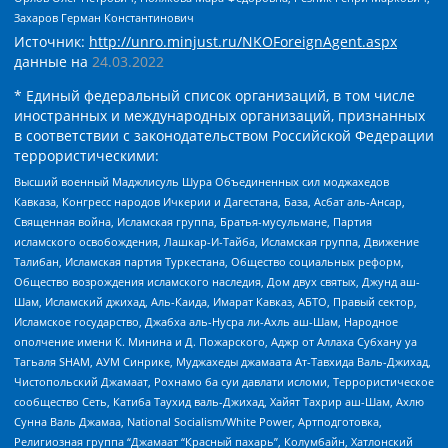
Захаров Герман Константинович
Источник:
http://unro.minjust.ru/NKOForeignAgent.aspx
данные на
24.03.2022
* Единый федеральный список организаций, в том числе
иностранных и международных организаций, признанных
в соответствии с законодательством Российской Федерации
террористическими:
Высший военный Маджлисуль Шура Объединенных сил моджахедов
Кавказа, Конгресс народов Ичкерии и Дагестана, База, Асбат аль-Ансар,
Священная война, Исламская группа, Братья-мусульмане, Партия
исламского освобождения, Лашкар-И-Тайба, Исламская группа, Движение
Талибан, Исламская партия Туркестана, Общество социальных реформ,
Общество возрождения исламского наследия, Дом двух святых, Джунд аш-
Шам, Исламский джихад, Аль-Каида, Имарат Кавказ, АБТО, Правый сектор,
Исламское государство, Джабха аль-Нусра ли-Ахль аш-Шам, Народное
ополчение имени К. Минина и Д. Пожарского, Аджр от Аллаха Субхану уа
Тагьаля SHAM, АУМ Синрике, Муджахеды джамаата Ат-Тавхида Валь-Джихад,
Чистопольский Джамаат, Рохнамо ба суи давлати исломи, Террористическое
сообщество Сеть, Катиба Таухид валь-Джихад, Хайят Тахрир аш-Шам, Ахлю
Сунна Валь Джамаа, National Socialism/White Power, Артподготовка,
Религиозная группа “Джамаат “Красный пахарь”, Колумбайн, Хатлонский