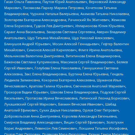
Гасан Ольга Павловна, Паутов Юрий Анатольевич, Верховский Александр
Маркович, Пислакова-Паркер Марина Петровна, Кочеткова Татьяна
Владимировна, Чуркина Наталья Валерьевна, Акимова Татьяна Николаевна,
Золотарева Екатерина Александровна, Рачинский Ян Збигневич, Жемкова
Елена Борисовна, Гудков Лев Дмитриевич, Илларионова Юлия Юрьевна,
Саранг Анна Васильевна, Захарова Светлана Сергеевна, Аверин Владимир
Анатольевич, Щур Татьяна Михайловна, Щур Николай Алексеевич,
Блинушов Андрей Юрьевич, Мосин Алексей Геннадьевич, Гефтер Валентин
Михайлович, Симонов Алексей Кириллович, Флиге Ирина Анатольевна,
Мельникова Валентина Дмитриевна, Вититинова Елена Владимировна,
Баженова Светлана Куприяновна, Максимов Сергей Владимирович, Беляев
Сергей Иванович, Голубева Елена Николаевна, Ганнушкина Светлана
Алексеевна, Закс Елена Владимировна, Буртина Елена Юрьевна, Гендель
Людмила Залмановна, Кокорина Екатерина Алексеевна, Шуманов Илья
Вячеславович, Арапова Галина Юрьевна, Свечников Анатолий Мариевич,
Прохоров Вадим Юрьевич, Шахова Елена Владимировна, Подузов Сергей
Васильевич, Протасова Ирина Вячеславовна, Литинский Леонид Борисович,
Лукашевский Сергей Маркович, Бахмин Вячеслав Иванович, Шабад
Анатолий Ефимович, Сухих Дарья Николаевна, Орлов Олег Петрович,
Добровольская Анна Дмитриевна, Королева Александра Евгеньевна,
Смирнов Владимир Александрович, Вицин Сергей Ефимович, Золотухин
Борис Андреевич, Левинсон Лев Семенович, Локшина Татьяна Иосифовна,
Орлов Олег Петрович, Полякова Мара Федоровна, Резник Генри Маркович,