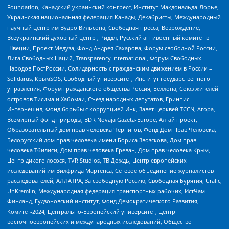
Foundation, Канадский украинский конгресс, Институт Макдональда-Лорье,
Украинская национальная федерация Канады, Декабристы, Международный
научный центр им Вудро Вильсона, Свободная пресса, Возрождение,
Всеукраинский духовный центр , Риддл, Русский антивоенный комитет в
Швеции, Проект Медуза, Фонд Андрея Сахарова, Форум свободной России,
Лига Свободных Наций, Transparеncy International, Форум Свободных
Народов ПостРоссии, Солидарность с гражданским движением в России –
Solidarus, КрымSOS, Свободный университет, Институт государственного
управления, Форум гражданского общества Россия, Беллона, Союз жителей
островов Тисима и Хабомаи, Съезд народных депутатов, Гринпис
Интернешнл, Фонд борьбы с коррупцией Инк, Завет церквей TCCN, Агора,
Всемирный фонд природы, BDR Novaja Gazeta-Europe, Алтай проект,
Образовательный дом прав человека Чернигов, Фонд Дом Прав Человека,
Белорусский дом прав человека имени Бориса Звозскова, Дом прав
человека Тбилиси, Дом прав человека Ереван, Дом прав человека Крым,
Центр дикого лосося, TVR Studios, ТВ Дождь, Центр европейских
исследований им Вилфрида Мартенса, Сетевое объединение журналистов
расследователей, АЛЛАТРА, За свободную Россию, Свободная Бурятия, Uralic,
UnKremlin, Международная федерация транспортных рабочих, ИстЧам
Финланд, Гудзоновский институт, Фонд Демократического Развития,
Комитет-2024, Центрально-Европейский университет, Центр
восточноевропейских и международных исследований, Общество