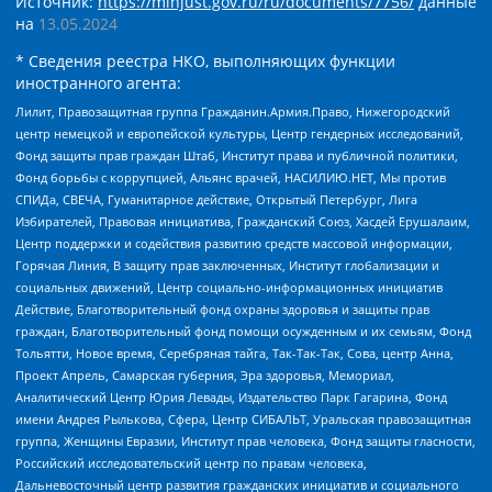
Источник:
https://minjust.gov.ru/ru/documents/7756/
данные
на
13.05.2024
* Сведения реестра НКО, выполняющих функции
иностранного агента:
Лилит, Правозащитная группа Гражданин.Армия.Право, Нижегородский
центр немецкой и европейской культуры, Центр гендерных исследований,
Фонд защиты прав граждан Штаб, Институт права и публичной политики,
Фонд борьбы с коррупцией, Альянс врачей, НАСИЛИЮ.НЕТ, Мы против
СПИДа, СВЕЧА, Гуманитарное действие, Открытый Петербург, Лига
Избирателей, Правовая инициатива, Гражданский Союз, Хасдей Ерушалаим,
Центр поддержки и содействия развитию средств массовой информации,
Горячая Линия, В защиту прав заключенных, Институт глобализации и
социальных движений, Центр социально-информационных инициатив
Действие, Благотворительный фонд охраны здоровья и защиты прав
граждан, Благотворительный фонд помощи осужденным и их семьям, Фонд
Тольятти, Новое время, Серебряная тайга, Так-Так-Так, Сова, центр Анна,
Проект Апрель, Самарская губерния, Эра здоровья, Мемориал,
Аналитический Центр Юрия Левады, Издательство Парк Гагарина, Фонд
имени Андрея Рылькова, Сфера, Центр СИБАЛЬТ, Уральская правозащитная
группа, Женщины Евразии, Институт прав человека, Фонд защиты гласности,
Российский исследовательский центр по правам человека,
Дальневосточный центр развития гражданских инициатив и социального