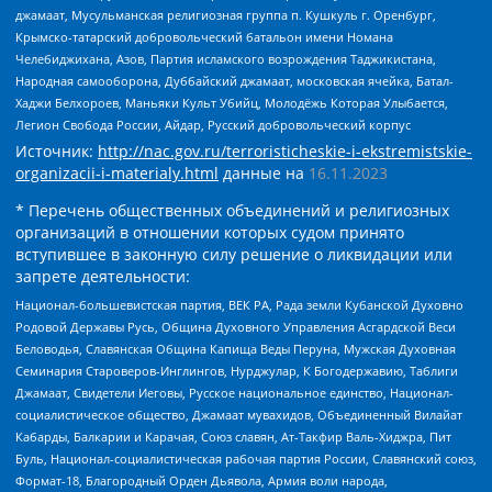
джамаат, Мусульманская религиозная группа п. Кушкуль г. Оренбург,
Крымско-татарский добровольческий батальон имени Номана
Челебиджихана, Азов, Партия исламского возрождения Таджикистана,
Народная самооборона, Дуббайский джамаат, московская ячейка, Батал-
Хаджи Белхороев, Маньяки Культ Убийц, Молодёжь Которая Улыбается,
Легион Свобода России, Айдар, Русский добровольческий корпус
Источник:
http://nac.gov.ru/terroristicheskie-i-ekstremistskie-
organizacii-i-materialy.html
данные на
16.11.2023
* Перечень общественных объединений и религиозных
организаций в отношении которых судом принято
вступившее в законную силу решение о ликвидации или
запрете деятельности:
Национал-большевистская партия, ВЕК РА, Рада земли Кубанской Духовно
Родовой Державы Русь, Община Духовного Управления Асгардской Веси
Беловодья, Славянская Община Капища Веды Перуна, Мужская Духовная
Семинария Староверов-Инглингов, Нурджулар, К Богодержавию, Таблиги
Джамаат, Свидетели Иеговы, Русское национальное единство, Национал-
социалистическое общество, Джамаат мувахидов, Объединенный Вилайат
Кабарды, Балкарии и Карачая, Союз славян, Ат-Такфир Валь-Хиджра, Пит
Буль, Национал-социалистическая рабочая партия России, Славянский союз,
Формат-18, Благородный Орден Дьявола, Армия воли народа,