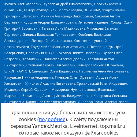
Для повышения удобства сайта мы используем
cookies (
подробнее
). К сайту подключены
сервисы Yandex.Metrika, LiveInternet, top.mail.ru,
Источник:
https://minjust.gov.ru/uploaded/files/reestr-
которые также используют файлы cookies
inostrannyih-agentov-22-03-2024.pdf
данные на
22.03.2024