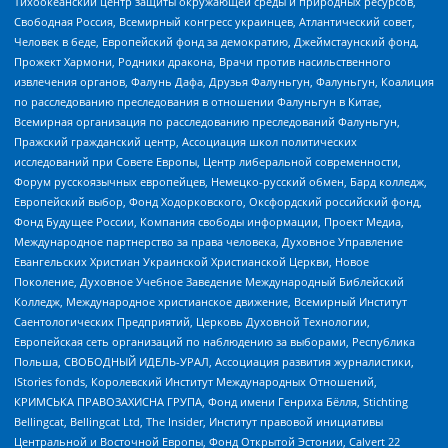
Тихоокеанский центр защиты окружающей среды и природных ресурсов,
Свободная Россия, Всемирный конгресс украинцев, Атлантический совет,
Человек в беде, Европейский фонд за демократию, Джеймстаунский фонд,
Прожект Хармони, Родники дракона, Врачи против насильственного
извлечения органов, Фалунь Дафа, Друзья Фалуньгун, Фалуньгун, Коалиция
по расследованию преследования в отношении Фалуньгун в Китае,
Всемирная организация по расследованию преследований Фалуньгун,
Пражский гражданский центр, Ассоциация школ политических
исследований при Совете Европы, Центр либеральной современности,
Форум русскоязычных европейцев, Немецко-русский обмен, Бард колледж,
Европейский выбор, Фонд Ходорковского, Оксфордский российский фонд,
Фонд Будущее России, Компания свободы информации, Проект Медиа,
Международное партнерство за права человека, Духовное Управление
Евангельских Христиан Украинской Христианской Церкви, Новое
Поколение, Духовное Учебное Заведение Международный Библейский
Колледж, Международное христианское движение, Всемирный Институт
Саентологических Предприятий, Церковь Духовной Технологии,
Европейская сеть организаций по наблюдению за выборами, Республика
Польша, СВОБОДНЫЙ ИДЕЛЬ-УРАЛ, Ассоциация развития журналистики,
IStories fonds, Королевский Институт Международных Отношений,
КРИМСЬКА ПРАВОЗАХИСНА ГРУПА, Фонд имени Генриха Бёлля, Stichting
Bellingcat, Bellingcat Ltd, The Insider, Институт правовой инициативы
Центральной и Восточной Европы, Фонд Открытой Эстонии, Calvert 22