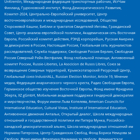
UnKremlin, Международная федерация транспортных рабочих, ИстЧам
Финланд, Гудзоновский институт, Фонд Демократического Развития,
Комитет-2024, Центрально-Европейский университет, Центр
восточноевропейских и международных исследований, Общество
Сторожевой башни, Библии и трактатов Свидетелей Иеговы, Гражданский
Совет, Центр анализа европейской политики, Академическая сеть Восточная
Европа, Российский комитет действия, РЭНД корпорейшн, Русская Америка
за демократию в России, Настоящая Россия, Глобальная сеть журналистов-
расследователей, Служба поддержки, Свободная Россия Берлин, Свободная
Россия Северный Рейн-Вестфалия, Фонд глобальной помощи, Антивоенный
комитет России, Russie-Libertes, La Asocicion de Rusos Libres, Союз за
возвращение Северных территорий, Крымскотатарский Ресурсный Центр,
Глобальный союз IndustriALL, Russian Election Monitor, Article 19, Мнение
медиа, Федерация анархического черного креста, Радио Свободная Европа,
Германское общество изучения Восточной Европы, Фонд имени Фридриха
Эберта, XZ gGmbH, Мобильная академия поддержки гендерной демократии
и миротворчества, Форум имени Льва Копелева, American Councils for
International Education, Cultural Vistas, Institute of International Education,
Антивоенное движение Антальи, Открытый диалог, Школа международных
отношений и государственной политики им Питера Мунка, Российско-
канадский демократический альянс, Школа международных отношений им
Нормана Патерсона, Центр Гражданских Свобод, Фонд Бориса Немцова за
Свободу, Фонд имени Фридриха Науманна за свободу, Феминистское