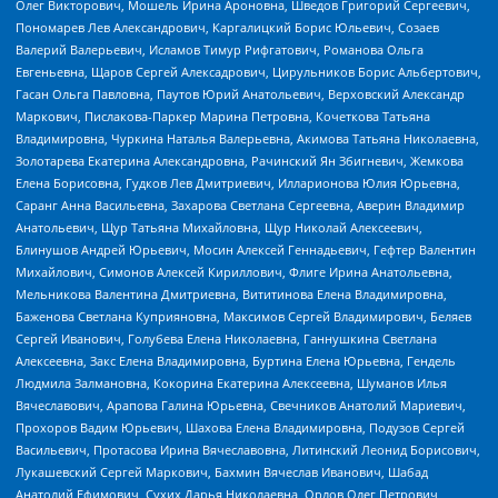
Олег Викторович, Мошель Ирина Ароновна, Шведов Григорий Сергеевич,
Пономарев Лев Александрович, Каргалицкий Борис Юльевич, Созаев
Валерий Валерьевич, Исламов Тимур Рифгатович, Романова Ольга
Евгеньевна, Щаров Сергей Алексадрович, Цирульников Борис Альбертович,
Гасан Ольга Павловна, Паутов Юрий Анатольевич, Верховский Александр
Маркович, Пислакова-Паркер Марина Петровна, Кочеткова Татьяна
Владимировна, Чуркина Наталья Валерьевна, Акимова Татьяна Николаевна,
Золотарева Екатерина Александровна, Рачинский Ян Збигневич, Жемкова
Елена Борисовна, Гудков Лев Дмитриевич, Илларионова Юлия Юрьевна,
Саранг Анна Васильевна, Захарова Светлана Сергеевна, Аверин Владимир
Анатольевич, Щур Татьяна Михайловна, Щур Николай Алексеевич,
Блинушов Андрей Юрьевич, Мосин Алексей Геннадьевич, Гефтер Валентин
Михайлович, Симонов Алексей Кириллович, Флиге Ирина Анатольевна,
Мельникова Валентина Дмитриевна, Вититинова Елена Владимировна,
Баженова Светлана Куприяновна, Максимов Сергей Владимирович, Беляев
Сергей Иванович, Голубева Елена Николаевна, Ганнушкина Светлана
Алексеевна, Закс Елена Владимировна, Буртина Елена Юрьевна, Гендель
Людмила Залмановна, Кокорина Екатерина Алексеевна, Шуманов Илья
Вячеславович, Арапова Галина Юрьевна, Свечников Анатолий Мариевич,
Прохоров Вадим Юрьевич, Шахова Елена Владимировна, Подузов Сергей
Васильевич, Протасова Ирина Вячеславовна, Литинский Леонид Борисович,
Лукашевский Сергей Маркович, Бахмин Вячеслав Иванович, Шабад
Анатолий Ефимович, Сухих Дарья Николаевна, Орлов Олег Петрович,