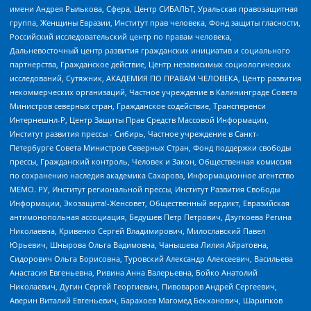
имени Андрея Рылькова, Сфера, Центр СИБАЛЬТ, Уральская правозащитная
группа, Женщины Евразии, Институт прав человека, Фонд защиты гласности,
Российский исследовательский центр по правам человека,
Дальневосточный центр развития гражданских инициатив и социального
партнерства, Гражданское действие, Центр независимых социологических
исследований, Сутяжник, АКАДЕМИЯ ПО ПРАВАМ ЧЕЛОВЕКА, Центр развития
некоммерческих организаций, Частное учреждение в Калининграде Совета
Министров северных стран, Гражданское содействие, Трансперенси
Интернешнл-Р, Центр Защиты Прав Средств Массовой Информации,
Институт развития прессы - Сибирь, Частное учреждение в Санкт-
Петербурге Совета Министров Северных Стран, Фонд поддержки свободы
прессы, Гражданский контроль, Человек и Закон, Общественная комиссия
по сохранению наследия академика Сахарова, Информационное агентство
МЕМО. РУ, Институт региональной прессы, Институт Развития Свободы
Информации, Экозащита!-Женсовет, Общественный вердикт, Евразийская
антимонопольная ассоциация, Бедушев Петр Петрович, Дзугкоева Регина
Николаевна, Кривенко Сергей Владимирович, Милославский Павел
Юрьевич, Шнырова Ольга Вадимовна, Чанышева Лилия Айратовна,
Сидорович Ольга Борисовна, Туровский Александр Алексеевич, Васильева
Анастасия Евгеньевна, Ривина Анна Валерьевна, Бойко Анатолий
Николаевич, Дугин Сергей Георгиевич, Пивоваров Андрей Сергеевич,
Аверин Виталий Евгеньевич, Барахоев Магомед Бекханович, Шарипков