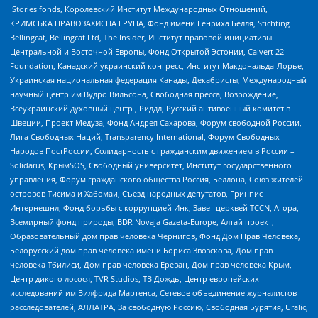
IStories fonds, Королевский Институт Международных Отношений,
КРИМСЬКА ПРАВОЗАХИСНА ГРУПА, Фонд имени Генриха Бёлля, Stichting
Bellingcat, Bellingcat Ltd, The Insider, Институт правовой инициативы
Центральной и Восточной Европы, Фонд Открытой Эстонии, Calvert 22
Foundation, Канадский украинский конгресс, Институт Макдональда-Лорье,
Украинская национальная федерация Канады, Декабристы, Международный
научный центр им Вудро Вильсона, Свободная пресса, Возрождение,
Всеукраинский духовный центр , Риддл, Русский антивоенный комитет в
Швеции, Проект Медуза, Фонд Андрея Сахарова, Форум свободной России,
Лига Свободных Наций, Transparеncy International, Форум Свободных
Народов ПостРоссии, Солидарность с гражданским движением в России –
Solidarus, КрымSOS, Свободный университет, Институт государственного
управления, Форум гражданского общества Россия, Беллона, Союз жителей
островов Тисима и Хабомаи, Съезд народных депутатов, Гринпис
Интернешнл, Фонд борьбы с коррупцией Инк, Завет церквей TCCN, Агора,
Всемирный фонд природы, BDR Novaja Gazeta-Europe, Алтай проект,
Образовательный дом прав человека Чернигов, Фонд Дом Прав Человека,
Белорусский дом прав человека имени Бориса Звозскова, Дом прав
человека Тбилиси, Дом прав человека Ереван, Дом прав человека Крым,
Центр дикого лосося, TVR Studios, ТВ Дождь, Центр европейских
исследований им Вилфрида Мартенса, Сетевое объединение журналистов
расследователей, АЛЛАТРА, За свободную Россию, Свободная Бурятия, Uralic,