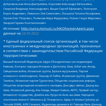
Добровольская Анна Дмитриевна, Королева Александра Евгеньевна,
Смирнов Владимир Александрович, Вицин Сергей Ефимович, Золотухин
Борис Андреевич, Левинсон Лев Семенович, Локшина Татьяна Иосифовна,
Орлов Олег Петрович, Полякова Мара Федоровна, Резник Генри Маркович,
Захаров Герман Константинович
Источник:
http://unro.minjust.ru/NKOForeignAgent.aspx
данные на
24.03.2022
* Единый федеральный список организаций, в том числе
иностранных и международных организаций, признанных
в соответствии с законодательством Российской Федерации
террористическими:
Высший военный Маджлисуль Шура Объединенных сил моджахедов
Кавказа, Конгресс народов Ичкерии и Дагестана, База, Асбат аль-Ансар,
Священная война, Исламская группа, Братья-мусульмане, Партия
исламского освобождения, Лашкар-И-Тайба, Исламская группа, Движение
Талибан, Исламская партия Туркестана, Общество социальных реформ,
Общество возрождения исламского наследия, Дом двух святых, Джунд аш-
Шам, Исламский джихад, Аль-Каида, Имарат Кавказ, АБТО, Правый сектор,
Исламское государство, Джабха аль-Нусра ли-Ахль аш-Шам, Народное
ополчение имени К. Минина и Д. Пожарского, Аджр от Аллаха Субхану уа
Тагьаля SHAM, АУМ Синрике, Муджахеды джамаата Ат-Тавхида Валь-Джихад,