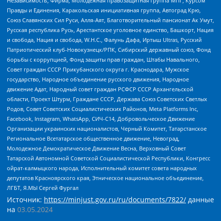
Независимость, Фирма, Молодежная правозащитная группа МПГ, Курсом
Правды и Единения, Каракольская инициативная группа, Автоград Крю,
Союз Славянских Сил Руси, Алля-Аят, Благотворительный пансионат Ак Умут,
Русская республика Русь, Арестантское уголовное единство, Башкорт, Нация
и свобода, Нация и свобода, W.H.С., Фалунь Дафа, Иртыш Ultras, Русский
Патриотический клуб-Новокузнецк/РПК, Сибирский державный союз, Фонд
борьбы с коррупцией, Фонд защиты прав граждан, Штабы Навального,
Совет граждан СССР Прикубанского округа г. Краснодара, Мужское
государство, Народное объединение русского движения, Народное
движение Адат, Народный совет граждан РСФСР СССР Архангельской
области, Проект Штурм, Граждане СССР, Держава Союз Советских Светлых
Родов, Совет Советских Социалистических Районов, Meta Platforms Inc,
Facebook, Instagram, WhatsApp, СИЧ-С14, Добровольческое Движение
Организации украинских националистов, Черный Комитет, Татарстанское
Региональное Всетатарское общественное движение, Невоград,
Молодежное Демократическое Движение Весна, Верховный Совет
Татарской Автономной Советской Социалистической Республики, Конгресс
ойрат-калмыцкого народа, Исполнительный комитет совета народных
депутатов Красноярского края, Этническое национальное объединение,
ЛГБТ, Я.МЫ Сергей Фургал
Источник:
https://minjust.gov.ru/ru/documents/7822/
данные
на
03.05.2024