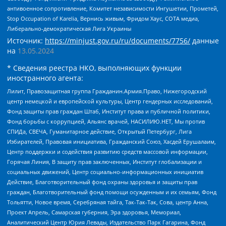
антивоенное сопротивление, Комитет независимости Ингушетии, Прометей,
Stop Occupation of Karelia, Вернись живым, Фридом Хаус, СОТА медиа,
Либерально-демократическая Лига Украины
Источник:
https://minjust.gov.ru/ru/documents/7756/
данные
на
13.05.2024
* Сведения реестра НКО, выполняющих функции
иностранного агента:
Лилит, Правозащитная группа Гражданин.Армия.Право, Нижегородский
центр немецкой и европейской культуры, Центр гендерных исследований,
Фонд защиты прав граждан Штаб, Институт права и публичной политики,
Фонд борьбы с коррупцией, Альянс врачей, НАСИЛИЮ.НЕТ, Мы против
СПИДа, СВЕЧА, Гуманитарное действие, Открытый Петербург, Лига
Избирателей, Правовая инициатива, Гражданский Союз, Хасдей Ерушалаим,
Центр поддержки и содействия развитию средств массовой информации,
Горячая Линия, В защиту прав заключенных, Институт глобализации и
социальных движений, Центр социально-информационных инициатив
Действие, Благотворительный фонд охраны здоровья и защиты прав
граждан, Благотворительный фонд помощи осужденным и их семьям, Фонд
Тольятти, Новое время, Серебряная тайга, Так-Так-Так, Сова, центр Анна,
Проект Апрель, Самарская губерния, Эра здоровья, Мемориал,
Аналитический Центр Юрия Левады, Издательство Парк Гагарина, Фонд