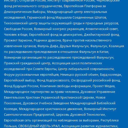
Институт, Открытая Россия, Институт современной России, Черноморский
фонд регионального сотрудничества, Европейская Платформа за
Демократические Выборы, Международный центр электоральных
исследований, Германский фонд Маршалла Соединенных Штатов,
Тихоокеанский центр защиты окружающей среды и природных ресурсов,
Свободная Россия, Всемирный конгресс украинцев, Атлантический совет,
Человек в беде, Европейский фонд за демократию, Джеймстаунский фонд,
Прожект Хармони, Родники дракона, Врачи против насильственного
извлечения органов, Фалунь Дафа, Друзья Фалуньгун, Фалуньгун, Коалиция
по расследованию преследования в отношении Фалуньгун в Китае,
Всемирная организация по расследованию преследований Фалуньгун,
Пражский гражданский центр, Ассоциация школ политических
исследований при Совете Европы, Центр либеральной современности,
Форум русскоязычных европейцев, Немецко-русский обмен, Бард колледж,
Европейский выбор, Фонд Ходорковского, Оксфордский российский фонд,
Фонд Будущее России, Компания свободы информации, Проект Медиа,
Международное партнерство за права человека, Духовное Управление
Евангельских Христиан Украинской Христианской Церкви, Новое
Поколение, Духовное Учебное Заведение Международный Библейский
Колледж, Международное христианское движение, Всемирный Институт
Саентологических Предприятий, Церковь Духовной Технологии,
Европейская сеть организаций по наблюдению за выборами, Республика
Польша, СВОБОДНЫЙ ИДЕЛЬ-УРАЛ, Ассоциация развития журналистики,