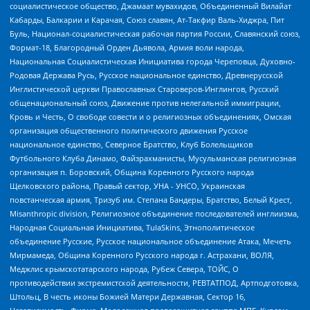
социалистическое общество, Джамаат мувахидов, Объединенный Вилайат
Кабарды, Балкарии и Карачая, Союз славян, Ат-Такфир Валь-Хиджра, Пит
Буль, Национал-социалистическая рабочая партия России, Славянский союз,
Формат-18, Благородный Орден Дьявола, Армия воли народа,
Национальная Социалистическая Инициатива города Череповца, Духовно-
Родовая Держава Русь, Русское национальное единство, Древнерусской
Инглистической церкви Православных Староверов-Инглингов, Русский
общенациональный союз, Движение против нелегальной иммиграции,
Кровь и Честь, О свободе совести и о религиозных объединениях, Омская
организация общественного политического движения Русское
национальное единство, Северное Братство, Клуб Болельщиков
Футбольного Клуба Динамо, Файзрахманисты, Мусульманская религиозная
организация п. Боровский, Община Коренного Русского народа
Щелковского района, Правый сектор, УНА - УНСО, Украинская
повстанческая армия, Тризуб им. Степана Бандеры, Братство, Белый Крест,
Misanthropic division, Религиозное объединение последователей инглиизма,
Народная Социальная Инициатива, TulaSkins, Этнополитическое
объединение Русские, Русское национальное объединение Атака, Мечеть
Мирмамеда, Община Коренного Русского народа г. Астрахани, ВОЛЯ,
Меджлис крымскотатарского народа, Рубеж Севера, ТОЙС, О
противодействии экстремистской деятельности, РЕВТАТПОД, Артподготовка,
Штольц, В честь иконы Божией Матери Державная, Сектор 16,