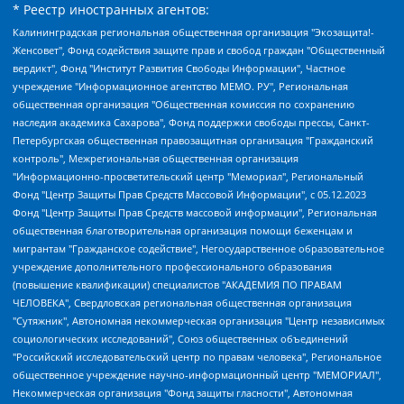
* Реестр иностранных агентов:
Калининградская региональная общественная организация "Экозащита!-Женсовет", Фонд содействия защите прав и свобод граждан "Общественный вердикт", Фонд "Институт Развития Свободы Информации", Частное учреждение "Информационное агентство МЕМО. РУ", Региональная общественная организация "Общественная комиссия по сохранению наследия академика Сахарова", Фонд поддержки свободы прессы, Санкт-Петербургская общественная правозащитная организация "Гражданский контроль", Межрегиональная общественная организация "Информационно-просветительский центр "Мемориал", Региональный Фонд "Центр Защиты Прав Средств Массовой Информации", с 05.12.2023 Фонд "Центр Защиты Прав Средств массовой информации", Региональная общественная благотворительная организация помощи беженцам и мигрантам "Гражданское содействие", Негосударственное образовательное учреждение дополнительного профессионального образования (повышение квалификации) специалистов "АКАДЕМИЯ ПО ПРАВАМ ЧЕЛОВЕКА", Свердловская региональная общественная организация "Сутяжник", Автономная некоммерческая организация "Центр независимых социологических исследований", Союз общественных объединений "Российский исследовательский центр по правам человека", Региональное общественное учреждение научно-информационный центр "МЕМОРИАЛ", Некоммерческая организация "Фонд защиты гласности", Автономная некоммерческая организация "Институт прав человека", Городская общественная организация "Екатеринбургское общество "МЕМОРИАЛ", Городская общественная организация "Рязанское историко-просветительское и правозащитное общество "Мемориал" (Рязанский Мемориал), Челябинский региональный орган общественной самодеятельности – женское общественное объединение "Женщины Евразии", Челябинский региональный орган общественной самодеятельности "Уральская правозащитная группа", Фонд содействия защите здоровья и социальной справедливости имени Андрея Рылькова, Автономная Некоммерческая Организация "Аналитический Центр Юрия Левады", Автономная некоммерческая организация социальной поддержки населения "Проект Апрель", Региональная общественная организация помощи женщинам и детям, находящимся в кризисной ситуации "Информационно-методический центр "Анна", Фонд содействия развитию массовых коммуникаций и правовому просвещению "Так-так-Так", Фонд содействия устойчивому развитию "Серебряная тайга", Свердловский региональный общественный фонд социальных проектов "Новое время", "Idel.Реалии", Кавказ.Реалии, Крым.Реалии, Телеканал Настоящее Время, Татаро-башкирская служба Радио Свобода (Azatliq Radiosi), Радио Свободная Европа/Радио Свобода (PCE/PC), "Сибирь.Реалии", "Фактограф", Благотворительный фонд помощи осужденным и их семьям, Автономная некоммерческая организация "Институт глобализации и социальных движений", Фонд "В защиту прав заключенных", Частное учреждение "Центр поддержки и содействия развитию средств массовой информации", Пензенский региональный общественный благотворительный фонд "Гражданский союз", "Север.Реалии", Некоммерческая организация Фонд "Правовая инициатива", Общество с ограниченной ответственностью "Радио Свободная Европа/Радио Свобода", Чешское информационное агентство "MEDIUM-ORIENT", Красноярская региональная общественная организация "Мы против СПИДа", Камалягин Денис Николаевич, Маркелов Сергей Евгеньевич, Пономарев Лев Александрович, Савицкая Людмила Алексеевна, Автономная некоммерческая организация "Центр по работе с проблемой насилия "НАСИЛИЮ.НЕТ", Межрегиональный профессиональный союз работников здравоохранения "Альянс врачей", Юридическое лицо, зарегистрированное в Латвийской Республике, SIA "Medusa Project" (регистрационный номер 40103797863, дата регистрации 10.06.2014), Некоммерческая организация "Фонд по борьбе с коррупцией", Автономная некоммерческая организация "Институт права и публичной политики", Баданин Роман Сергеевич, Гликин Максим Александрович, Железнова Мария Михайловна, Лукьянова Юлия Сергеевна, Маетная Елизавета Витальевна, Маняхин Петр Борисович, Чуракова Ольга Владимировна, Ярош Юлия Петровна, Юридическое лицо "The Insider SIA", зарегистрированное в Риге, Латвийская Республика (дата регистрации 26.06.2015), являющееся администратором доменного имени интернет-издания "The Insider SIA", https://theins.ru, Постернак Алексей Евгеньевич, Рубин Михаил Аркадьевич, Анин Роман Александрович, Юридическое лицо Istories fonds, зарегистрированное в Латвийской Республике (регистрационный номер 50008295751, дата регистрации 24.02.2020), Великовский Дмитрий Александрович, Долинина Ирина Николаевна, Мароховская Алеся Алексеевна, Шлейнов Роман Юрьевич, Шмагун Олеся Валентиновна, Общество с ограниченной ответственностью "Альтаир 2021", Общество с ограниченной ответственностью "Вега 2021", Общество с ограниченной ответственностью "Главный редактор 2021", Общество с ограниченной ответственностью "Ромашки монолит", Важенков Артем Валерьевич, Ивановская областная общественная организация "Центр гендерных исследований", Гурман Юрий Альбертович, Медиапроект "ОВД-Инфо", Егоров Владимир Владимирович, Жилинский Владимир Александрович, Общество с ограниченной ответственностью "ЗП", Иванова София Юрьевна, Карезина Инна Павловна, Кильтау Екатерина Викторовна, Петров Алексей Викторович, Пискунов Сергей Евгеньевич, Смирнов Сергей Сергеевич, Тихонов Михаил Сергеевич, Общество с ограниченной ответственностью "ЖУРНАЛИСТ-ИНОСТРАННЫЙ АГЕНТ", Арапова Галина Юрьевна, Вольтская Татьяна Анатольевна, Американская компания "Mason G.E.S. Anonymous Foundation" (США), являющаяся владельцем интернет-издания https://mnews.world/, Компания "Stichting Bellingcat", зарегистрированная в Нидерландах (дата регистрации 11.07.2018), Захаров Андрей Вячеславович, Клепиковская Екатерина Дмитриевна, Общество с ограниченной ответственностью "МЕМО", Перл Роман Александрович, Симонов Евгений Алексеевич, Соловьева Елена Анатольевна, Сотников Даниил Владимирович, Сурначева Елизавета Дмитриевна, Автономная некоммерческая организация по защите прав человека и информированию населения "Якутия – Наше Мнение", Общество с ограниченной ответственностью "Москоу диджитал медиа", с 26.01.2023 Общество с ограниченной ответственностью "Чайка Белые сады", Ветошкина Валерия Валерьевна, Заговора Максим Александрович, Межрегиональное общественное движение "Российская ЛГБТ - сеть", Оленичев Максим Владимирович, Павлов Иван Юрьевич, Скворцова Елена Сергеевна, Общество с ограниченной ответственностью "Как бы инагент", Кочетков Игорь Викторович, Общество с ограниченной ответственностью "Честные выборы", Еланчик Олег Александрович, Общество с ограниченной ответственностью "Нобелевский призыв", Гималова Регина Эмилевна, Григорьев Андрей Валерьевич, Григорьева Алина Александровна, Ассоциация по содействию защите прав призывников, альтернативнослужащих и военнослужащих "Правозащитная группа "Гражданин.Армия.Право", Хисамова Регина Фаритовна, Автономная некоммерческая организация по реализации социально-правовых программ "Лилит", Дальневосточное общественное движение "Маяк", Санкт-Петербургская ЛГБТ-инициативная группа "Выход", Инициативная группа ЛГБТ+ "Реверс", Алексеев Андрей Викторович, Бекбулатова Таисия Львовна, Беляев Иван Михайлович, Владыкина Елена Сергеевна, Гельман Марат Александрович, Никульшина Вероника Юрьевна, Толоконникова Надежда Андреевна, Шендерович Виктор Анатольевич, Общество с ограниченной ответственностью "Данное сообщение", Общество с ограниченной ответственностью Издательский дом "Новая глава", Айнбиндер Александра Александровна, Московский комьюнити-центр для ЛГБТ+инициатив, Благотворительный фонд развития филантропии, Deutsche Welle (Германия, Kurt-Schumacher-Strasse 3, 53113 Bonn), Борзунова Мария Михайловна, Воробьев Виктор Викторович, Голубева Анна Львовна, Константинова Алла Михайловна, Малкова Ирина Владимировна, Мурадов Мурад Абдулгалимович, Осетинская Елизавета Николаевна, Понасенков Евгений Николаевич, Ганапольский Матвей Юрьевич, Киселев Евгений Алексеевич, Борухович Ирина Григорьевна, Дремин Иван Тимофеевич, Дубровский Дмитрий Викторович, Красноярская региональная общественная организация поддержки и развития альтернативных образовательных технологий и межкультурных коммуникаций "ИНТЕРРА", Маяковская Екатерина Алексеевна, Фейгин Марк Захарович, Филимонов Андрей Викторович, Дзугкоева Регина Николаевна, Доброхотов Роман Александрович, Дудь Юрий Александрович, Елкин Сергей Владимирович, Кругликов Кирилл Игоревич, Сабунаева Мария Леонидовна, Семенов Алексей Владимирович, Шаинян Карен Багратович, Шульман Екатерина Михайловна, Асафьев Артур Валерьевич, Вахштайн Виктор Семенович, Венедиктов Алексей Алексеевич, Лушникова Екатерина Евгеньевна, Волков Леонид Михайлович, Невзоров Александр Глебович, Пархоменко Сергей Борисович, Сироткин Ярослав Николаевич, Кара-Мурза Владимир Владимирович, Баранова Наталья Владимировна, Гозман Леонид Яковлевич, Кагарлицкий Борис Юльевич, Климарев Михаил Валерьевич, Милов Владимир Станиславович, Автономная некоммерческая организация Краснодарский центр современного искусства "Типография", Моргенштерн Алишер Тагирович, Соболь Любовь Эдуардовна, Общество с ограниченной ответственностью "ЛИЗА НОРМ", Каспаров Гарри Кимович, Ходорковский Михаил Борисович, Общество с ограниченной ответственностью "Апрельские тезисы", Данилович Ирина Брониславовна, Кашин Олег Владимирович, Петров Николай Владимирович, Пивоваров Алексей Владимирович, Соколов Михаил Владимирович, Цветкова Юлия Владимировна, Чичваркин Евгений Александрович, Комитет против пыток/Команда против пыток, Общество с ограниченной ответственностью "Первый научный", Общество с ограниченной ответственностью "Вертолет и ко", Белоцерковская Вероника Борисовна, Кац Максим Евгеньевич, Лазарева Татьяна Юрьевна, Шаведдинов Руслан Табризович, Яшин Илья Валерьевич, Общество с ограниченной ответственностью "Иноагент ААВ", Алешковский Дмитрий Петрович, Альбац Евгения Марковна, Быков Дмитрий Львович, Галямина Юлия Евгеньевна, Лойко Сергей Леонидович, Мартынов Кирилл Константинович, Медведев Сергей Александрович, Крашенинников Федор Геннадиевич, Гордеева Катерина Вл