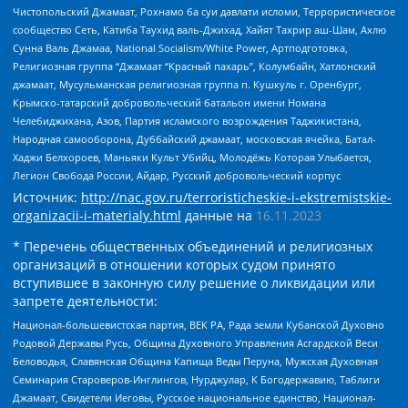
Чистопольский Джамаат, Рохнамо ба суи давлати исломи, Террористическое
сообщество Сеть, Катиба Таухид валь-Джихад, Хайят Тахрир аш-Шам, Ахлю
Сунна Валь Джамаа, National Socialism/White Power, Артподготовка,
Религиозная группа “Джамаат “Красный пахарь”, Колумбайн, Хатлонский
джамаат, Мусульманская религиозная группа п. Кушкуль г. Оренбург,
Крымско-татарский добровольческий батальон имени Номана
Челебиджихана, Азов, Партия исламского возрождения Таджикистана,
Народная самооборона, Дуббайский джамаат, московская ячейка, Батал-
Хаджи Белхороев, Маньяки Культ Убийц, Молодёжь Которая Улыбается,
Легион Свобода России, Айдар, Русский добровольческий корпус
Источник:
http://nac.gov.ru/terroristicheskie-i-ekstremistskie-
organizacii-i-materialy.html
данные на
16.11.2023
* Перечень общественных объединений и религиозных
организаций в отношении которых судом принято
вступившее в законную силу решение о ликвидации или
запрете деятельности:
Национал-большевистская партия, ВЕК РА, Рада земли Кубанской Духовно
Родовой Державы Русь, Община Духовного Управления Асгардской Веси
Беловодья, Славянская Община Капища Веды Перуна, Мужская Духовная
Семинария Староверов-Инглингов, Нурджулар, К Богодержавию, Таблиги
Джамаат, Свидетели Иеговы, Русское национальное единство, Национал-