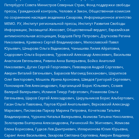
Петербурге Совета Министров Северных Стран, Фонд поддержки свободы
прессы, Гражданский контроль, Человек и Закон, Общественная комиссия
по сохранению наследия академика Сахарова, Информационное агентство
МЕМО. РУ, Институт региональной прессы, Институт Развития Свободы
Информации, Экозащита!-Женсовет, Общественный вердикт, Евразийская
антимонопольная ассоциация, Бедушев Петр Петрович, Дзугкоева Регина
Николаевна, Кривенко Сергей Владимирович, Милославский Павел
Юрьевич, Шнырова Ольга Вадимовна, Чанышева Лилия Айратовна,
Сидорович Ольга Борисовна, Туровский Александр Алексеевич, Васильева
Анастасия Евгеньевна, Ривина Анна Валерьевна, Бойко Анатолий
Николаевич, Дугин Сергей Георгиевич, Пивоваров Андрей Сергеевич,
Аверин Виталий Евгеньевич, Барахоев Магомед Бекханович, Шарипков
Олег Викторович, Мошель Ирина Ароновна, Шведов Григорий Сергеевич,
Пономарев Лев Александрович, Каргалицкий Борис Юльевич, Созаев
Валерий Валерьевич, Исламов Тимур Рифгатович, Романова Ольга
Евгеньевна, Щаров Сергей Алексадрович, Цирульников Борис Альбертович,
Гасан Ольга Павловна, Паутов Юрий Анатольевич, Верховский Александр
Маркович, Пислакова-Паркер Марина Петровна, Кочеткова Татьяна
Владимировна, Чуркина Наталья Валерьевна, Акимова Татьяна Николаевна,
Золотарева Екатерина Александровна, Рачинский Ян Збигневич, Жемкова
Елена Борисовна, Гудков Лев Дмитриевич, Илларионова Юлия Юрьевна,
Саранг Анна Васильевна, Захарова Светлана Сергеевна, Аверин Владимир