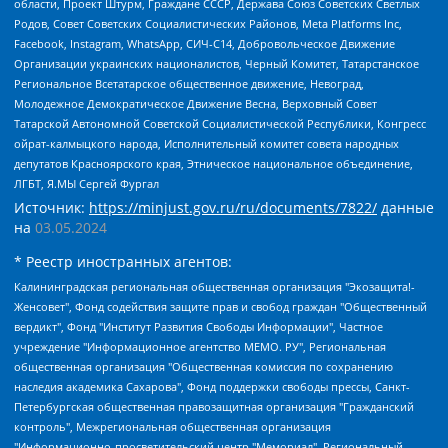
области, Проект Штурм, Граждане СССР, Держава Союз Советских Светлых
Родов, Совет Советских Социалистических Районов, Meta Platforms Inc,
Facebook, Instagram, WhatsApp, СИЧ-С14, Добровольческое Движение
Организации украинских националистов, Черный Комитет, Татарстанское
Региональное Всетатарское общественное движение, Невоград,
Молодежное Демократическое Движение Весна, Верховный Совет
Татарской Автономной Советской Социалистической Республики, Конгресс
ойрат-калмыцкого народа, Исполнительный комитет совета народных
депутатов Красноярского края, Этническое национальное объединение,
ЛГБТ, Я.МЫ Сергей Фургал
Источник:
https://minjust.gov.ru/ru/documents/7822/
данные
на
03.05.2024
* Реестр иностранных агентов:
Калининградская региональная общественная организация "Экозащита!-Женсовет", Фонд содействия защите прав и свобод граждан "Общественный вердикт", Фонд "Институт Развития Свободы Информации", Частное учреждение "Информационное агентство МЕМО. РУ", Региональная общественная организация "Общественная комиссия по сохранению наследия академика Сахарова", Фонд поддержки свободы прессы, Санкт-Петербургская общественная правозащитная организация "Гражданский контроль", Межрегиональная общественная организация "Информационно-просветительский центр "Мемориал", Региональный Фонд "Центр Защиты Прав Средств Массовой Информации", с 05.12.2023 Фонд "Центр Защиты Прав Средств массовой информации", Региональная общественная благотворительная организация помощи беженцам и мигрантам "Гражданское содействие", Негосударственное образовательное учреждение дополнительного профессионального образования (повышение квалификации) специалистов "АКАДЕМИЯ ПО ПРАВАМ ЧЕЛОВЕКА", Свердловская региональная общественная организация "Сутяжник", Автономная некоммерческая организация "Центр независимых социологических исследований", Союз общественных объединений "Российский исследовательский центр по правам человека", Региональное общественное учреждение научно-информационный центр "МЕМОРИАЛ", Некоммерческая организация "Фонд защиты гласности", Автономная некоммерческая организация "Институт прав человека", Городская общественная организация "Екатеринбургское общество "МЕМОРИАЛ", Городская общественная организация "Рязанское историко-просветительское и правозащитное общество "Мемориал" (Рязанский Мемориал), Челябинский региональный орган общественной самодеятельности – женское общественное объединение "Женщины Евразии", Челябинский региональный орган общественной самодеятельности "Уральская правозащитная группа", Фонд содействия защите здоровья и социальной справедливости имени Андрея Рылькова, Автономная Некоммерческая Организация "Аналитический Центр Юрия Левады", Автономная некоммерческая организация социальной поддержки населения "Проект Апрель", Региональная общественная организация помощи женщинам и детям, находящимся в кризисной ситуации "Информационно-методический центр "Анна", Фонд содействия развитию массовых коммуникаций и правовому просвещению "Так-так-Так", Фонд содействия устойчивому развитию "Серебряная тайга", Свердловский региональный общественный фонд социальных проектов "Новое время", "Idel.Реалии", Кавказ.Реалии, Крым.Реалии, Телеканал Настоящее Время, Татаро-башкирская служба Радио Свобода (Azatliq Radiosi), Радио Свободная Европа/Радио Свобода (PCE/PC), "Сибирь.Реалии", "Фактограф", Благотворительный фонд помощи осужденным и их семьям, Автономная некоммерческая организация "Институт глобализации и социальных движений", Фонд "В защиту прав заключенных", Частное учреждение "Центр поддержки и содействия развитию средств массовой информации", Пензенский региональный общественный благотворительный фонд "Гражданский союз", "Север.Реалии", Некоммерческая организация Фонд "Правовая инициатива", Общество с ограниченной ответственностью "Радио Свободная Европа/Радио Свобода", Чешское информационное агентство "MEDIUM-ORIENT", Красноярская региональная общественная организация "Мы против СПИДа", Камалягин Денис Николаевич, Маркелов Сергей Евгеньевич, Пономарев Лев Александрович, Савицкая Людмила Алексеевна, Автономная некоммерческая организация "Центр по работе с проблемой насилия "НАСИЛИЮ.НЕТ", Межрегиональный профессиональный союз работников здравоохранения "Альянс врачей", Юридическое лицо, зарегистрированное в Латвийской Республике, SIA "Medusa Project" (регистрационный номер 40103797863, дата регистрации 10.06.2014), Некоммерческая организация "Фонд по борьбе с коррупцией", Автономная некоммерческая организация "Институт права и публичной политики", Баданин Роман Сергеевич, Гликин Максим Александрович, Железнова Мария Михайловна, Лукьянова Юлия Сергеевна, Маетная Елизавета Витальевна, Маняхин Петр Борисович, Чуракова Ольга Владимировна, Ярош Юлия Петровна, Юридическое лицо "The Insider SIA", зарегистрированное в Риге, Латвийская Республика (дата регистрации 26.06.2015), являющееся администратором доменного имени интернет-издания "The Insider SIA", https://theins.ru, Постернак Алексей Евгеньевич, Рубин Михаил Аркадьевич, Анин Роман Александрович, Юридическое лицо Istories fonds, зарегистрированное в Латвийской Республике (регистрационный номер 50008295751, дата регистрации 24.02.2020), Великовский Дмитрий Александрович, Долинина Ирина Николаевна, Мароховская Алеся Алексеевна, Шлейнов Роман Юрьевич, Шмагун Олеся Валентиновна, Общество с ограниченной ответственностью "Альтаир 2021", Общество с ограниченной ответственностью "Вега 2021", Общество с ограниченной ответственностью "Главный редактор 2021", Общество с ограниченной ответственностью "Ромашки монолит", Важенков Артем Валерьевич, Ивановская областная общественная организация "Центр гендерных исследований", Гурман Юрий Альбертович, Медиапроект "ОВД-Инфо", Егоров Владимир Владимирович, Жилинский Владимир Александрович, Общество с ограниченной ответственностью "ЗП", Иванова София Юрьевна, Карезина Инна Павловна, Кильтау Екатерина Викторовна, Петров Алексей Викторович, Пискунов Сергей Евгеньевич, Смирнов Сергей Сергеевич, Тихонов Михаил Сергеевич, Общество с ограниченной ответственностью "ЖУРНАЛИСТ-ИНОСТРАННЫЙ АГЕНТ", Арапова Галина Юрьевна, Вольтская Татьяна Анатольевна, Американская компания "Mason G.E.S. Anonymous Foundation" (США), являющаяся владельцем интернет-издания https://mnews.world/, Компания "Stichting Bellingcat", зарегистрированная в Нидерландах (дата регистрации 11.07.2018), Захаров Андрей Вячеславович, Клепиковская Екатерина Дмитриевна, Общество с ограниченной ответственностью "МЕМО", Перл Роман Александрович, Симонов Евгений Алексеевич, Соловьева Елена Анатольевна, Сотников Даниил Владимирович, Сурначева Елизавета Дмитриевна, Автономная некоммерческая организация по защите прав человека и информированию населения "Якутия – Наше Мнение", Общество с ограниченной ответственностью "Москоу диджитал медиа", с 26.01.2023 Общество с ограниченной ответственностью "Чайка Белые сады", Ветошкина Валерия Валерьевна, Заговора Максим Александрович, Межрегиональное общественное движение "Российская ЛГБТ - сеть", Оленичев Максим Владимирович, Павлов Иван Юрьевич, Скворцова Елена Сергеевна, Общество с ограниченной ответственностью "Как бы инагент", Кочетков Игорь Викторович, Общество с ограниченной ответственностью "Честные выборы", Еланчик Олег Александрович, Общество с ограниченной ответственностью "Нобелевский призыв", Гималова Регина Эмилевна, Григорьев Андрей Валерьевич, Григорьева Алина Александровна, Ассоциация по содействию защите прав призывников, альтернативнослужащих и военнослужащих "Правозащитная группа "Гражданин.Армия.Право", Хисамова Регина Фаритовна, Автономная некоммерческая организация по реализации социально-правовых программ "Лилит", Дальневосточное общественное движение "Маяк", Санкт-Петербургская ЛГБТ-инициативная группа "Выход", Инициативная группа ЛГБТ+ "Реверс", Алексеев Андрей Викторович, Бекбулатова Таисия Львовна, Беляев Иван Михайлович, Владыкина Елена Сергеевна, Гельман Марат Александрович, Никульшина Вероника Юрьевна, Толоконникова Надежда Андреевна, Шендерович Виктор Анатольевич, Общество с ограниченной ответственностью "Данное сообщение", Общество с ограниченной ответственностью Издательский дом "Новая глава", Айнбиндер Александра Александровна, Московский комьюнити-центр для ЛГБТ+инициатив, Благотворительный фонд развития филантропии, Deutsche Welle (Германия, Kurt-Schumacher-Strasse 3, 53113 Bonn), Борзунова Мария Михайловна, Воробьев Виктор Викторович, Голубева Анна Львовна, Константинова Алла Михайловна, Малкова Ирина Владимировна, Мурадов Мурад Абдулгалимович, Осетинская Елизавета Николаевна, Понасенков Евгений Николаевич, Ганапольский Матвей Юрьевич, Киселев Евгений Алексеевич, Борухович Ирина Григорьевна, Дремин Иван Тимофеевич, Дубровский Дмитрий Викторович, Красноярская региональная общественная организация поддержки и развития альтернативных образовательных технологий и межкультурных коммуникаций "ИНТЕРРА", Маяковская Екатерина Алексеевна, Фейгин Марк Захарович, Филимонов Андрей Викторович, Дзугкоева Регина Николаевна, Доброхотов Роман Александрович, Дудь Юрий Александрович, Елкин Сергей Владимирович, Кругликов Кирилл Игоревич, Сабунаева Мария Леонидовна, Семенов Алексей Владимирович, Шаинян Карен Багратович, Шульман Екатерина Михайловна, Асафьев Артур Валерьевич, Вахштайн Виктор Семенович, Венедиктов Алексей Алексеевич, Лушникова Екатерина Евгеньевна, Волков Леонид Михайлович, Невзоров Александр Глебович, Пархоменко Сергей Борисович, Сироткин Ярослав Николаевич, Кара-Мурза Владимир Владимирович, Баранова Наталья Владимировна, Гозман Леонид Яковлевич, Кагарлицкий Борис Юльевич, Климарев Михаил Валерьевич, Милов Владимир Станиславович, Автономная некоммерческая организация Краснодарский центр современного искусства "Типография", Моргенштерн Алишер Тагирович, Соболь Любовь Эдуардовна, Общество с ограниченной ответственностью "ЛИЗА НОРМ", Каспаров Гарри Кимович, Ходорковский Михаил Борисович, Общество с ограниченной ответственностью "Апрельские тезисы", Данилович Ирина Брониславовна, Кашин Олег Владимирович, Петров Николай Владимирович, Пивоваров Алексей Владимирович, Соколов Михаил Владимирович, Цветкова Юлия Владимировна, Чичваркин Евгений Александрович, Комитет против пыток/Команда против пыток, Общество с ограниченной ответственностью "Первый научный", Общество с ограниченной ответственностью "Вертолет и ко", Белоцерковская Вероника Борисовна, Кац Максим Евгеньевич, Лазарева Татьяна Юрьевна, Шаведдинов Руслан Табризович, Яшин Илья Валерьевич, Общество с ограниченной ответственностью "Иноагент ААВ", Алешковский Дмитрий Петрович, Альбац Евгения Марковна, Быков Дмитрий Львович, Галямина Юлия Евгеньевна, Лойко Сергей Леонидович, Мартынов Кирилл Константинович, Медведев Сергей Александрович, Крашенинников Федор Геннадиевич, Гордеева Катерина Вл