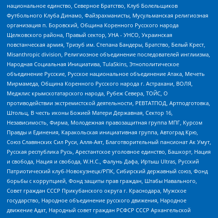
национальное единство, Северное Братство, Клуб Болельщиков
Футбольного Клуба Динамо, Файзрахманисты, Мусульманская религиозная
организация п. Боровский, Община Коренного Русского народа
Щелковского района, Правый сектор, УНА - УНСО, Украинская
повстанческая армия, Тризуб им. Степана Бандеры, Братство, Белый Крест,
Misanthropic division, Религиозное объединение последователей инглиизма,
Народная Социальная Инициатива, TulaSkins, Этнополитическое
объединение Русские, Русское национальное объединение Атака, Мечеть
Мирмамеда, Община Коренного Русского народа г. Астрахани, ВОЛЯ,
Меджлис крымскотатарского народа, Рубеж Севера, ТОЙС, О
противодействии экстремистской деятельности, РЕВТАТПОД, Артподготовка,
Штольц, В честь иконы Божией Матери Державная, Сектор 16,
Независимость, Фирма, Молодежная правозащитная группа МПГ, Курсом
Правды и Единения, Каракольская инициативная группа, Автоград Крю,
Союз Славянских Сил Руси, Алля-Аят, Благотворительный пансионат Ак Умут,
Русская республика Русь, Арестантское уголовное единство, Башкорт, Нация
и свобода, Нация и свобода, W.H.С., Фалунь Дафа, Иртыш Ultras, Русский
Патриотический клуб-Новокузнецк/РПК, Сибирский державный союз, Фонд
борьбы с коррупцией, Фонд защиты прав граждан, Штабы Навального,
Совет граждан СССР Прикубанского округа г. Краснодара, Мужское
государство, Народное объединение русского движения, Народное
движение Адат, Народный совет граждан РСФСР СССР Архангельской