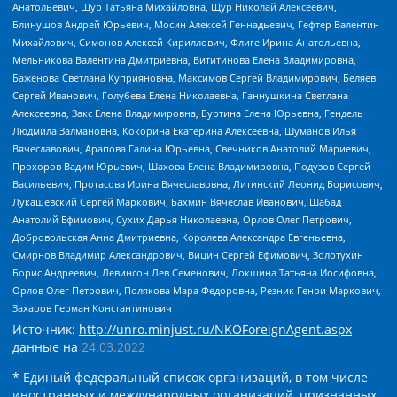
Анатольевич, Щур Татьяна Михайловна, Щур Николай Алексеевич,
Блинушов Андрей Юрьевич, Мосин Алексей Геннадьевич, Гефтер Валентин
Михайлович, Симонов Алексей Кириллович, Флиге Ирина Анатольевна,
Мельникова Валентина Дмитриевна, Вититинова Елена Владимировна,
Баженова Светлана Куприяновна, Максимов Сергей Владимирович, Беляев
Сергей Иванович, Голубева Елена Николаевна, Ганнушкина Светлана
Алексеевна, Закс Елена Владимировна, Буртина Елена Юрьевна, Гендель
Людмила Залмановна, Кокорина Екатерина Алексеевна, Шуманов Илья
Вячеславович, Арапова Галина Юрьевна, Свечников Анатолий Мариевич,
Прохоров Вадим Юрьевич, Шахова Елена Владимировна, Подузов Сергей
Васильевич, Протасова Ирина Вячеславовна, Литинский Леонид Борисович,
Лукашевский Сергей Маркович, Бахмин Вячеслав Иванович, Шабад
Анатолий Ефимович, Сухих Дарья Николаевна, Орлов Олег Петрович,
Добровольская Анна Дмитриевна, Королева Александра Евгеньевна,
Смирнов Владимир Александрович, Вицин Сергей Ефимович, Золотухин
Борис Андреевич, Левинсон Лев Семенович, Локшина Татьяна Иосифовна,
Орлов Олег Петрович, Полякова Мара Федоровна, Резник Генри Маркович,
Захаров Герман Константинович
Источник:
http://unro.minjust.ru/NKOForeignAgent.aspx
данные на
24.03.2022
* Единый федеральный список организаций, в том числе
иностранных и международных организаций, признанных