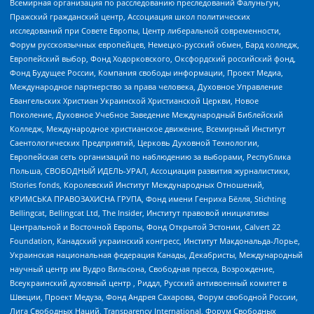
Всемирная организация по расследованию преследований Фалуньгун,
Пражский гражданский центр, Ассоциация школ политических
исследований при Совете Европы, Центр либеральной современности,
Форум русскоязычных европейцев, Немецко-русский обмен, Бард колледж,
Европейский выбор, Фонд Ходорковского, Оксфордский российский фонд,
Фонд Будущее России, Компания свободы информации, Проект Медиа,
Международное партнерство за права человека, Духовное Управление
Евангельских Христиан Украинской Христианской Церкви, Новое
Поколение, Духовное Учебное Заведение Международный Библейский
Колледж, Международное христианское движение, Всемирный Институт
Саентологических Предприятий, Церковь Духовной Технологии,
Европейская сеть организаций по наблюдению за выборами, Республика
Польша, СВОБОДНЫЙ ИДЕЛЬ-УРАЛ, Ассоциация развития журналистики,
IStories fonds, Королевский Институт Международных Отношений,
КРИМСЬКА ПРАВОЗАХИСНА ГРУПА, Фонд имени Генриха Бёлля, Stichting
Bellingcat, Bellingcat Ltd, The Insider, Институт правовой инициативы
Центральной и Восточной Европы, Фонд Открытой Эстонии, Calvert 22
Foundation, Канадский украинский конгресс, Институт Макдональда-Лорье,
Украинская национальная федерация Канады, Декабристы, Международный
научный центр им Вудро Вильсона, Свободная пресса, Возрождение,
Всеукраинский духовный центр , Риддл, Русский антивоенный комитет в
Швеции, Проект Медуза, Фонд Андрея Сахарова, Форум свободной России,
Лига Свободных Наций, Transparеncy International, Форум Свободных