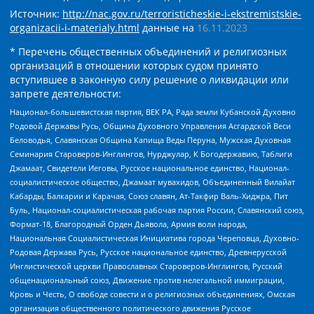
Источник:
http://nac.gov.ru/terroristicheskie-i-ekstremistskie-
organizacii-i-materialy.html
данные на
16.11.2023
* Перечень общественных объединений и религиозных
организаций в отношении которых судом принято
вступившее в законную силу решение о ликвидации или
запрете деятельности:
Национал-большевистская партия, ВЕК РА, Рада земли Кубанской Духовно
Родовой Державы Русь, Община Духовного Управления Асгардской Веси
Беловодья, Славянская Община Капища Веды Перуна, Мужская Духовная
Семинария Староверов-Инглингов, Нурджулар, К Богодержавию, Таблиги
Джамаат, Свидетели Иеговы, Русское национальное единство, Национал-
социалистическое общество, Джамаат мувахидов, Объединенный Вилайат
Кабарды, Балкарии и Карачая, Союз славян, Ат-Такфир Валь-Хиджра, Пит
Буль, Национал-социалистическая рабочая партия России, Славянский союз,
Формат-18, Благородный Орден Дьявола, Армия воли народа,
Национальная Социалистическая Инициатива города Череповца, Духовно-
Родовая Держава Русь, Русское национальное единство, Древнерусской
Инглистической церкви Православных Староверов-Инглингов, Русский
общенациональный союз, Движение против нелегальной иммиграции,
Кровь и Честь, О свободе совести и о религиозных объединениях, Омская
организация общественного политического движения Русское