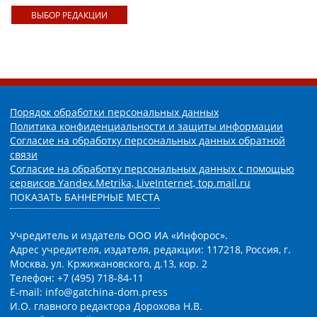
ВЫБОР РЕДАКЦИИ
Порядок обработки персональных данных
Политика конфиденциальности и защиты информации
Согласие на обработку персональных данных обратной
связи
Согласие на обработку персональных данных с помощью
сервисов Yandex.Metrika, LiveInternet, top.mail.ru
ПОКАЗАТЬ БАННЕРНЫЕ МЕСТА
Учредитель и издатель ООО ИА «Инфорос».
Адрес учредителя, издателя, редакции: 117218, Россия, г.
Москва, ул. Кржижановского, д.13, кор. 2
Телефон: +7 (495) 718-84-11
E-mail: info@gatchina-dom.press
И.О. главного редактора Дорохова Н.В.