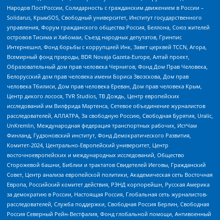
Народов ПостРоссии, Солидарность с гражданским движением в России –
Solidarus, КрымSOS, Свободный университет, Институт государственного
управления, Форум гражданского общества Россия, Беллона, Союз жителей
островов Тисима и Хабомаи, Съезд народных депутатов, Гринпис
Интернешнл, Фонд борьбы с коррупцией Инк, Завет церквей TCCN, Агора,
Всемирный фонд природы, BDR Novaja Gazeta-Europe, Алтай проект,
Образовательный дом прав человека Чернигов, Фонд Дом Прав Человека,
Белорусский дом прав человека имени Бориса Звозскова, Дом прав
человека Тбилиси, Дом прав человека Ереван, Дом прав человека Крым,
Центр дикого лосося, TVR Studios, ТВ Дождь, Центр европейских
исследований им Вилфрида Мартенса, Сетевое объединение журналистов
расследователей, АЛЛАТРА, За свободную Россию, Свободная Бурятия, Uralic,
UnKremlin, Международная федерация транспортных рабочих, ИстЧам
Финланд, Гудзоновский институт, Фонд Демократического Развития,
Комитет-2024, Центрально-Европейский университет, Центр
восточноевропейских и международных исследований, Общество
Сторожевой башни, Библии и трактатов Свидетелей Иеговы, Гражданский
Совет, Центр анализа европейской политики, Академическая сеть Восточная
Европа, Российский комитет действия, РЭНД корпорейшн, Русская Америка
за демократию в России, Настоящая Россия, Глобальная сеть журналистов-
расследователей, Служба поддержки, Свободная Россия Берлин, Свободная
Россия Северный Рейн-Вестфалия, Фонд глобальной помощи, Антивоенный