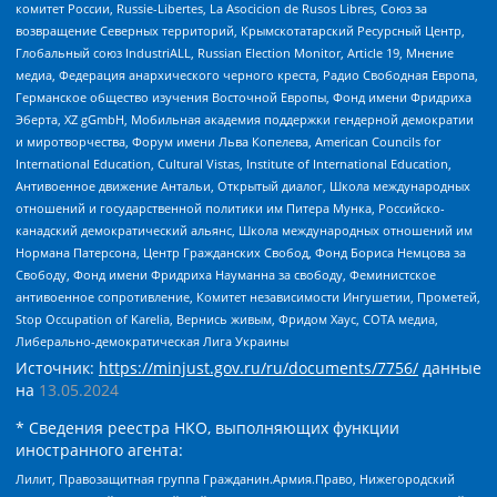
комитет России, Russie-Libertes, La Asocicion de Rusos Libres, Союз за
возвращение Северных территорий, Крымскотатарский Ресурсный Центр,
Глобальный союз IndustriALL, Russian Election Monitor, Article 19, Мнение
медиа, Федерация анархического черного креста, Радио Свободная Европа,
Германское общество изучения Восточной Европы, Фонд имени Фридриха
Эберта, XZ gGmbH, Мобильная академия поддержки гендерной демократии
и миротворчества, Форум имени Льва Копелева, American Councils for
International Education, Cultural Vistas, Institute of International Education,
Антивоенное движение Антальи, Открытый диалог, Школа международных
отношений и государственной политики им Питера Мунка, Российско-
канадский демократический альянс, Школа международных отношений им
Нормана Патерсона, Центр Гражданских Свобод, Фонд Бориса Немцова за
Свободу, Фонд имени Фридриха Науманна за свободу, Феминистское
антивоенное сопротивление, Комитет независимости Ингушетии, Прометей,
Stop Occupation of Karelia, Вернись живым, Фридом Хаус, СОТА медиа,
Либерально-демократическая Лига Украины
Источник:
https://minjust.gov.ru/ru/documents/7756/
данные
на
13.05.2024
* Сведения реестра НКО, выполняющих функции
иностранного агента:
Лилит, Правозащитная группа Гражданин.Армия.Право, Нижегородский