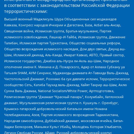
в соответствии с законодательством Российской Федерации
террористическими:
Высший военный Маджлисуль Шура Объединенных сил моджахедов
Кавказа, Конгресс народов Ичкерии и Дагестана, База, Асбат аль-Ансар,
Священная война, Исламская группа, Братья-мусульмане, Партия
исламского освобождения, Лашкар-И-Тайба, Исламская группа, Движение
Талибан, Исламская партия Туркестана, Общество социальных реформ,
Общество возрождения исламского наследия, Дом двух святых, Джунд аш-
Шам, Исламский джихад, Аль-Каида, Имарат Кавказ, АБТО, Правый сектор,
Исламское государство, Джабха аль-Нусра ли-Ахль аш-Шам, Народное
ополчение имени К. Минина и Д. Пожарского, Аджр от Аллаха Субхану уа
Тагьаля SHAM, АУМ Синрике, Муджахеды джамаата Ат-Тавхида Валь-Джихад,
Чистопольский Джамаат, Рохнамо ба суи давлати исломи, Террористическое
сообщество Сеть, Катиба Таухид валь-Джихад, Хайят Тахрир аш-Шам, Ахлю
Сунна Валь Джамаа, National Socialism/White Power, Артподготовка,
Религиозная группа “Джамаат “Красный пахарь”, Колумбайн, Хатлонский
джамаат, Мусульманская религиозная группа п. Кушкуль г. Оренбург,
Крымско-татарский добровольческий батальон имени Номана
Челебиджихана, Азов, Партия исламского возрождения Таджикистана,
Народная самооборона, Дуббайский джамаат, московская ячейка, Батал-
Хаджи Белхороев, Маньяки Культ Убийц, Молодёжь Которая Улыбается,
Легион Свобода России, Айдар, Русский добровольческий корпус