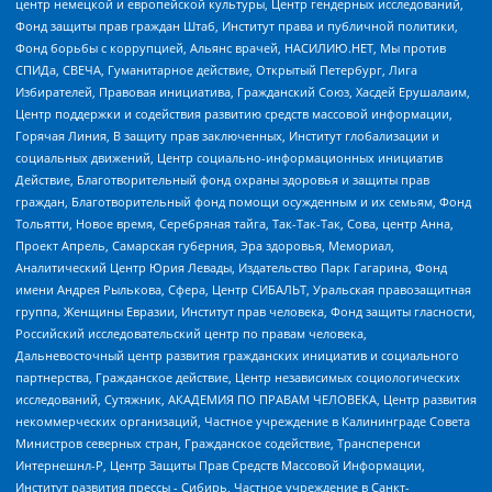
центр немецкой и европейской культуры, Центр гендерных исследований,
Фонд защиты прав граждан Штаб, Институт права и публичной политики,
Фонд борьбы с коррупцией, Альянс врачей, НАСИЛИЮ.НЕТ, Мы против
СПИДа, СВЕЧА, Гуманитарное действие, Открытый Петербург, Лига
Избирателей, Правовая инициатива, Гражданский Союз, Хасдей Ерушалаим,
Центр поддержки и содействия развитию средств массовой информации,
Горячая Линия, В защиту прав заключенных, Институт глобализации и
социальных движений, Центр социально-информационных инициатив
Действие, Благотворительный фонд охраны здоровья и защиты прав
граждан, Благотворительный фонд помощи осужденным и их семьям, Фонд
Тольятти, Новое время, Серебряная тайга, Так-Так-Так, Сова, центр Анна,
Проект Апрель, Самарская губерния, Эра здоровья, Мемориал,
Аналитический Центр Юрия Левады, Издательство Парк Гагарина, Фонд
имени Андрея Рылькова, Сфера, Центр СИБАЛЬТ, Уральская правозащитная
группа, Женщины Евразии, Институт прав человека, Фонд защиты гласности,
Российский исследовательский центр по правам человека,
Дальневосточный центр развития гражданских инициатив и социального
партнерства, Гражданское действие, Центр независимых социологических
исследований, Сутяжник, АКАДЕМИЯ ПО ПРАВАМ ЧЕЛОВЕКА, Центр развития
некоммерческих организаций, Частное учреждение в Калининграде Совета
Министров северных стран, Гражданское содействие, Трансперенси
Интернешнл-Р, Центр Защиты Прав Средств Массовой Информации,
Институт развития прессы - Сибирь, Частное учреждение в Санкт-