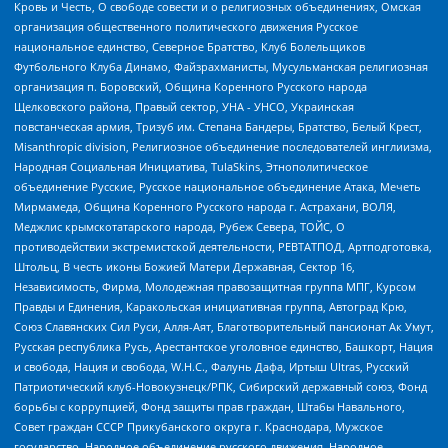
Кровь и Честь, О свободе совести и о религиозных объединениях, Омская
организация общественного политического движения Русское
национальное единство, Северное Братство, Клуб Болельщиков
Футбольного Клуба Динамо, Файзрахманисты, Мусульманская религиозная
организация п. Боровский, Община Коренного Русского народа
Щелковского района, Правый сектор, УНА - УНСО, Украинская
повстанческая армия, Тризуб им. Степана Бандеры, Братство, Белый Крест,
Misanthropic division, Религиозное объединение последователей инглиизма,
Народная Социальная Инициатива, TulaSkins, Этнополитическое
объединение Русские, Русское национальное объединение Атака, Мечеть
Мирмамеда, Община Коренного Русского народа г. Астрахани, ВОЛЯ,
Меджлис крымскотатарского народа, Рубеж Севера, ТОЙС, О
противодействии экстремистской деятельности, РЕВТАТПОД, Артподготовка,
Штольц, В честь иконы Божией Матери Державная, Сектор 16,
Независимость, Фирма, Молодежная правозащитная группа МПГ, Курсом
Правды и Единения, Каракольская инициативная группа, Автоград Крю,
Союз Славянских Сил Руси, Алля-Аят, Благотворительный пансионат Ак Умут,
Русская республика Русь, Арестантское уголовное единство, Башкорт, Нация
и свобода, Нация и свобода, W.H.С., Фалунь Дафа, Иртыш Ultras, Русский
Патриотический клуб-Новокузнецк/РПК, Сибирский державный союз, Фонд
борьбы с коррупцией, Фонд защиты прав граждан, Штабы Навального,
Совет граждан СССР Прикубанского округа г. Краснодара, Мужское
государство, Народное объединение русского движения, Народное