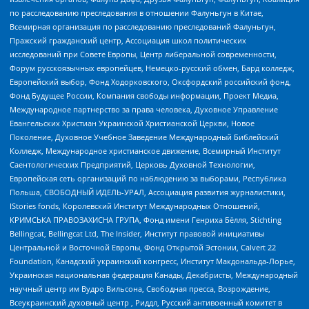
по расследованию преследования в отношении Фалуньгун в Китае,
Всемирная организация по расследованию преследований Фалуньгун,
Пражский гражданский центр, Ассоциация школ политических
исследований при Совете Европы, Центр либеральной современности,
Форум русскоязычных европейцев, Немецко-русский обмен, Бард колледж,
Европейский выбор, Фонд Ходорковского, Оксфордский российский фонд,
Фонд Будущее России, Компания свободы информации, Проект Медиа,
Международное партнерство за права человека, Духовное Управление
Евангельских Христиан Украинской Христианской Церкви, Новое
Поколение, Духовное Учебное Заведение Международный Библейский
Колледж, Международное христианское движение, Всемирный Институт
Саентологических Предприятий, Церковь Духовной Технологии,
Европейская сеть организаций по наблюдению за выборами, Республика
Польша, СВОБОДНЫЙ ИДЕЛЬ-УРАЛ, Ассоциация развития журналистики,
IStories fonds, Королевский Институт Международных Отношений,
КРИМСЬКА ПРАВОЗАХИСНА ГРУПА, Фонд имени Генриха Бёлля, Stichting
Bellingcat, Bellingcat Ltd, The Insider, Институт правовой инициативы
Центральной и Восточной Европы, Фонд Открытой Эстонии, Calvert 22
Foundation, Канадский украинский конгресс, Институт Макдональда-Лорье,
Украинская национальная федерация Канады, Декабристы, Международный
научный центр им Вудро Вильсона, Свободная пресса, Возрождение,
Всеукраинский духовный центр , Риддл, Русский антивоенный комитет в