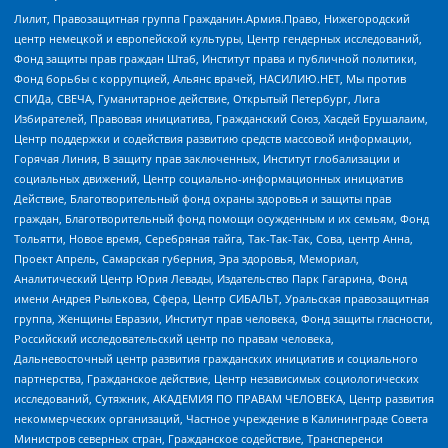
Лилит, Правозащитная группа Гражданин.Армия.Право, Нижегородский
центр немецкой и европейской культуры, Центр гендерных исследований,
Фонд защиты прав граждан Штаб, Институт права и публичной политики,
Фонд борьбы с коррупцией, Альянс врачей, НАСИЛИЮ.НЕТ, Мы против
СПИДа, СВЕЧА, Гуманитарное действие, Открытый Петербург, Лига
Избирателей, Правовая инициатива, Гражданский Союз, Хасдей Ерушалаим,
Центр поддержки и содействия развитию средств массовой информации,
Горячая Линия, В защиту прав заключенных, Институт глобализации и
социальных движений, Центр социально-информационных инициатив
Действие, Благотворительный фонд охраны здоровья и защиты прав
граждан, Благотворительный фонд помощи осужденным и их семьям, Фонд
Тольятти, Новое время, Серебряная тайга, Так-Так-Так, Сова, центр Анна,
Проект Апрель, Самарская губерния, Эра здоровья, Мемориал,
Аналитический Центр Юрия Левады, Издательство Парк Гагарина, Фонд
имени Андрея Рылькова, Сфера, Центр СИБАЛЬТ, Уральская правозащитная
группа, Женщины Евразии, Институт прав человека, Фонд защиты гласности,
Российский исследовательский центр по правам человека,
Дальневосточный центр развития гражданских инициатив и социального
партнерства, Гражданское действие, Центр независимых социологических
исследований, Сутяжник, АКАДЕМИЯ ПО ПРАВАМ ЧЕЛОВЕКА, Центр развития
некоммерческих организаций, Частное учреждение в Калининграде Совета
Министров северных стран, Гражданское содействие, Трансперенси