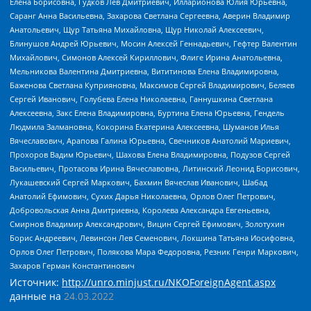
Елена Борисовна, Гудков Лев Дмитриевич, Илларионова Юлия Юрьевна,
Саранг Анна Васильевна, Захарова Светлана Сергеевна, Аверин Владимир
Анатольевич, Щур Татьяна Михайловна, Щур Николай Алексеевич,
Блинушов Андрей Юрьевич, Мосин Алексей Геннадьевич, Гефтер Валентин
Михайлович, Симонов Алексей Кириллович, Флиге Ирина Анатольевна,
Мельникова Валентина Дмитриевна, Вититинова Елена Владимировна,
Баженова Светлана Куприяновна, Максимов Сергей Владимирович, Беляев
Сергей Иванович, Голубева Елена Николаевна, Ганнушкина Светлана
Алексеевна, Закс Елена Владимировна, Буртина Елена Юрьевна, Гендель
Людмила Залмановна, Кокорина Екатерина Алексеевна, Шуманов Илья
Вячеславович, Арапова Галина Юрьевна, Свечников Анатолий Мариевич,
Прохоров Вадим Юрьевич, Шахова Елена Владимировна, Подузов Сергей
Васильевич, Протасова Ирина Вячеславовна, Литинский Леонид Борисович,
Лукашевский Сергей Маркович, Бахмин Вячеслав Иванович, Шабад
Анатолий Ефимович, Сухих Дарья Николаевна, Орлов Олег Петрович,
Добровольская Анна Дмитриевна, Королева Александра Евгеньевна,
Смирнов Владимир Александрович, Вицин Сергей Ефимович, Золотухин
Борис Андреевич, Левинсон Лев Семенович, Локшина Татьяна Иосифовна,
Орлов Олег Петрович, Полякова Мара Федоровна, Резник Генри Маркович,
Захаров Герман Константинович
Источник:
http://unro.minjust.ru/NKOForeignAgent.aspx
данные на
24.03.2022