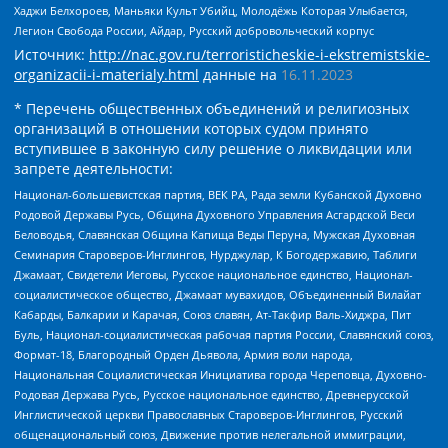
Хаджи Белхороев, Маньяки Культ Убийц, Молодёжь Которая Улыбается,
Легион Свобода России, Айдар, Русский добровольческий корпус
Источник:
http://nac.gov.ru/terroristicheskie-i-ekstremistskie-
organizacii-i-materialy.html
данные на
16.11.2023
* Перечень общественных объединений и религиозных
организаций в отношении которых судом принято
вступившее в законную силу решение о ликвидации или
запрете деятельности:
Национал-большевистская партия, ВЕК РА, Рада земли Кубанской Духовно
Родовой Державы Русь, Община Духовного Управления Асгардской Веси
Беловодья, Славянская Община Капища Веды Перуна, Мужская Духовная
Семинария Староверов-Инглингов, Нурджулар, К Богодержавию, Таблиги
Джамаат, Свидетели Иеговы, Русское национальное единство, Национал-
социалистическое общество, Джамаат мувахидов, Объединенный Вилайат
Кабарды, Балкарии и Карачая, Союз славян, Ат-Такфир Валь-Хиджра, Пит
Буль, Национал-социалистическая рабочая партия России, Славянский союз,
Формат-18, Благородный Орден Дьявола, Армия воли народа,
Национальная Социалистическая Инициатива города Череповца, Духовно-
Родовая Держава Русь, Русское национальное единство, Древнерусской
Инглистической церкви Православных Староверов-Инглингов, Русский
общенациональный союз, Движение против нелегальной иммиграции,