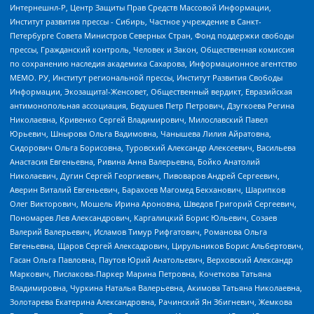
Интернешнл-Р, Центр Защиты Прав Средств Массовой Информации,
Институт развития прессы - Сибирь, Частное учреждение в Санкт-
Петербурге Совета Министров Северных Стран, Фонд поддержки свободы
прессы, Гражданский контроль, Человек и Закон, Общественная комиссия
по сохранению наследия академика Сахарова, Информационное агентство
МЕМО. РУ, Институт региональной прессы, Институт Развития Свободы
Информации, Экозащита!-Женсовет, Общественный вердикт, Евразийская
антимонопольная ассоциация, Бедушев Петр Петрович, Дзугкоева Регина
Николаевна, Кривенко Сергей Владимирович, Милославский Павел
Юрьевич, Шнырова Ольга Вадимовна, Чанышева Лилия Айратовна,
Сидорович Ольга Борисовна, Туровский Александр Алексеевич, Васильева
Анастасия Евгеньевна, Ривина Анна Валерьевна, Бойко Анатолий
Николаевич, Дугин Сергей Георгиевич, Пивоваров Андрей Сергеевич,
Аверин Виталий Евгеньевич, Барахоев Магомед Бекханович, Шарипков
Олег Викторович, Мошель Ирина Ароновна, Шведов Григорий Сергеевич,
Пономарев Лев Александрович, Каргалицкий Борис Юльевич, Созаев
Валерий Валерьевич, Исламов Тимур Рифгатович, Романова Ольга
Евгеньевна, Щаров Сергей Алексадрович, Цирульников Борис Альбертович,
Гасан Ольга Павловна, Паутов Юрий Анатольевич, Верховский Александр
Маркович, Пислакова-Паркер Марина Петровна, Кочеткова Татьяна
Владимировна, Чуркина Наталья Валерьевна, Акимова Татьяна Николаевна,
Золотарева Екатерина Александровна, Рачинский Ян Збигневич, Жемкова