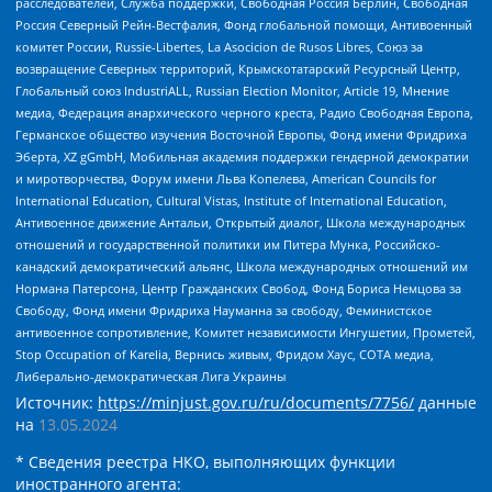
расследователей, Служба поддержки, Свободная Россия Берлин, Свободная
Россия Северный Рейн-Вестфалия, Фонд глобальной помощи, Антивоенный
комитет России, Russie-Libertes, La Asocicion de Rusos Libres, Союз за
возвращение Северных территорий, Крымскотатарский Ресурсный Центр,
Глобальный союз IndustriALL, Russian Election Monitor, Article 19, Мнение
медиа, Федерация анархического черного креста, Радио Свободная Европа,
Германское общество изучения Восточной Европы, Фонд имени Фридриха
Эберта, XZ gGmbH, Мобильная академия поддержки гендерной демократии
и миротворчества, Форум имени Льва Копелева, American Councils for
International Education, Cultural Vistas, Institute of International Education,
Антивоенное движение Антальи, Открытый диалог, Школа международных
отношений и государственной политики им Питера Мунка, Российско-
канадский демократический альянс, Школа международных отношений им
Нормана Патерсона, Центр Гражданских Свобод, Фонд Бориса Немцова за
Свободу, Фонд имени Фридриха Науманна за свободу, Феминистское
антивоенное сопротивление, Комитет независимости Ингушетии, Прометей,
Stop Occupation of Karelia, Вернись живым, Фридом Хаус, СОТА медиа,
Либерально-демократическая Лига Украины
Источник:
https://minjust.gov.ru/ru/documents/7756/
данные
на
13.05.2024
* Сведения реестра НКО, выполняющих функции
иностранного агента: