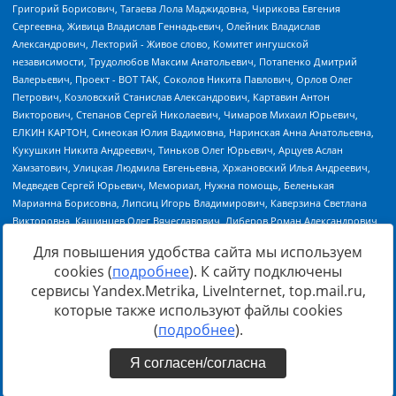
Для повышения удобства сайта мы используем
cookies (
подробнее
). К сайту подключены
сервисы Yandex.Metrika, LiveInternet, top.mail.ru,
Источник:
https://minjust.gov.ru/uploaded/files/reestr-
которые также используют файлы cookies
inostrannyih-agentov-22-03-2024.pdf
данные на
22.03.2024
(
подробнее
).
Я согласен/согласна