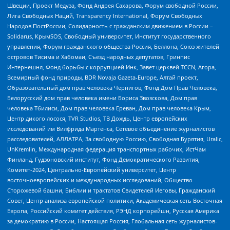
Швеции, Проект Медуза, Фонд Андрея Сахарова, Форум свободной России,
Лига Свободных Наций, Transparеncy International, Форум Свободных
Народов ПостРоссии, Солидарность с гражданским движением в России –
Solidarus, КрымSOS, Свободный университет, Институт государственного
управления, Форум гражданского общества Россия, Беллона, Союз жителей
островов Тисима и Хабомаи, Съезд народных депутатов, Гринпис
Интернешнл, Фонд борьбы с коррупцией Инк, Завет церквей TCCN, Агора,
Всемирный фонд природы, BDR Novaja Gazeta-Europe, Алтай проект,
Образовательный дом прав человека Чернигов, Фонд Дом Прав Человека,
Белорусский дом прав человека имени Бориса Звозскова, Дом прав
человека Тбилиси, Дом прав человека Ереван, Дом прав человека Крым,
Центр дикого лосося, TVR Studios, ТВ Дождь, Центр европейских
исследований им Вилфрида Мартенса, Сетевое объединение журналистов
расследователей, АЛЛАТРА, За свободную Россию, Свободная Бурятия, Uralic,
UnKremlin, Международная федерация транспортных рабочих, ИстЧам
Финланд, Гудзоновский институт, Фонд Демократического Развития,
Комитет-2024, Центрально-Европейский университет, Центр
восточноевропейских и международных исследований, Общество
Сторожевой башни, Библии и трактатов Свидетелей Иеговы, Гражданский
Совет, Центр анализа европейской политики, Академическая сеть Восточная
Европа, Российский комитет действия, РЭНД корпорейшн, Русская Америка
за демократию в России, Настоящая Россия, Глобальная сеть журналистов-