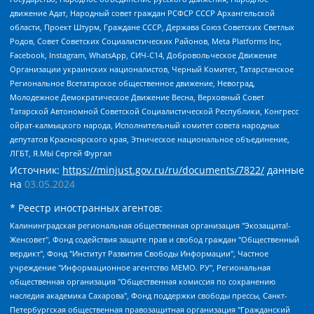
движение Адат, Народный совет граждан РСФСР СССР Архангельской
области, Проект Штурм, Граждане СССР, Держава Союз Советских Светлых
Родов, Совет Советских Социалистических Районов, Meta Platforms Inc,
Facebook, Instagram, WhatsApp, СИЧ-С14, Добровольческое Движение
Организации украинских националистов, Черный Комитет, Татарстанское
Региональное Всетатарское общественное движение, Невоград,
Молодежное Демократическое Движение Весна, Верховный Совет
Татарской Автономной Советской Социалистической Республики, Конгресс
ойрат-калмыцкого народа, Исполнительный комитет совета народных
депутатов Красноярского края, Этническое национальное объединение,
ЛГБТ, Я.МЫ Сергей Фургал
Источник:
https://minjust.gov.ru/ru/documents/7822/
данные
на
03.05.2024
* Реестр иностранных агентов:
Калининградская региональная общественная организация "Экозащита!-Женсовет", Фонд содействия защите прав и свобод граждан "Общественный вердикт", Фонд "Институт Развития Свободы Информации", Частное учреждение "Информационное агентство МЕМО. РУ", Региональная общественная организация "Общественная комиссия по сохранению наследия академика Сахарова", Фонд поддержки свободы прессы, Санкт-Петербургская общественная правозащитная организация "Гражданский контроль", Межрегиональная общественная организация "Информационно-просветительский центр "Мемориал", Региональный Фонд "Центр Защиты Прав Средств Массовой Информации", с 05.12.2023 Фонд "Центр Защиты Прав Средств массовой информации", Региональная общественная благотворительная организация помощи беженцам и мигрантам "Гражданское содействие", Негосударственное образовательное учреждение дополнительного профессионального образования (повышение квалификации) специалистов "АКАДЕМИЯ ПО ПРАВАМ ЧЕЛОВЕКА", Свердловская региональная общественная организация "Сутяжник", Автономная некоммерческая организация "Центр независимых социологических исследований", Союз общественных объединений "Российский исследовательский центр по правам человека", Региональное общественное учреждение научно-информационный центр "МЕМОРИАЛ", Некоммерческая организация "Фонд защиты гласности", Автономная некоммерческая организация "Институт прав человека", Городская общественная организация "Екатеринбургское общество "МЕМОРИАЛ", Городская общественная организация "Рязанское историко-просветительское и правозащитное общество "Мемориал" (Рязанский Мемориал), Челябинский региональный орган общественной самодеятельности – женское общественное объединение "Женщины Евразии", Челябинский региональный орган общественной самодеятельности "Уральская правозащитная группа", Фонд содействия защите здоровья и социальной справедливости имени Андрея Рылькова, Автономная Некоммерческая Организация "Аналитический Центр Юрия Левады", Автономная некоммерческая организация социальной поддержки населения "Проект Апрель", Региональная общественная организация помощи женщинам и детям, находящимся в кризисной ситуации "Информационно-методический центр "Анна", Фонд содействия развитию массовых коммуникаций и правовому просвещению "Так-так-Так", Фонд содействия устойчивому развитию "Серебряная тайга", Свердловский региональный общественный фонд социальных проектов "Новое время", "Idel.Реалии", Кавказ.Реалии, Крым.Реалии, Телеканал Настоящее Время, Татаро-башкирская служба Радио Свобода (Azatliq Radiosi), Радио Свободная Европа/Радио Свобода (PCE/PC), "Сибирь.Реалии", "Фактограф", Благотворительный фонд помощи осужденным и их семьям, Автономная некоммерческая организация "Институт глобализации и социальных движений", Фонд "В защиту прав заключенных", Частное учреждение "Центр поддержки и содействия развитию средств массовой информации", Пензенский региональный общественный благотворительный фонд "Гражданский союз", "Север.Реалии", Некоммерческая организация Фонд "Правовая инициатива", Общество с ограниченной ответственностью "Радио Свободная Европа/Радио Свобода", Чешское информационное агентство "MEDIUM-ORIENT", Красноярская региональная общественная организация "Мы против СПИДа", Камалягин Денис Николаевич, Маркелов Сергей Евгеньевич, Пономарев Лев Александрович, Савицкая Людмила Алексеевна, Автономная некоммерческая организация "Центр по работе с проблемой насилия "НАСИЛИЮ.НЕТ", Межрегиональный профессиональный союз работников здравоохранения "Альянс врачей", Юридическое лицо, зарегистрированное в Латвийской Республике, SIA "Medusa Project" (регистрационный номер 40103797863, дата регистрации 10.06.2014), Некоммерческая организация "Фонд по борьбе с коррупцией", Автономная некоммерческая организация "Институт права и публичной политики", Баданин Роман Сергеевич, Гликин Максим Александрович, Железнова Мария Михайловна, Лукьянова Юлия Сергеевна, Маетная Елизавета Витальевна, Маняхин Петр Борисович, Чуракова Ольга Владимировна, Ярош Юлия Петровна, Юридическое лицо "The Insider SIA", зарегистрированное в Риге, Латвийская Республика (дата регистрации 26.06.2015), являющееся администратором доменного имени интернет-издания "The Insider SIA", https://theins.ru, Постернак Алексей Евгеньевич, Рубин Михаил Аркадьевич, Анин Роман Александрович, Юридическое лицо Istories fonds, зарегистрированное в Латвийской Республике (регистрационный номер 50008295751, дата регистрации 24.02.2020), Великовский Дмитрий Александрович, Долинина Ирина Николаевна, Мароховская Алеся Алексеевна, Шлейнов Роман Юрьевич, Шмагун Олеся Валентиновна, Общество с ограниченной ответственностью "Альтаир 2021", Общество с ограниченной ответственностью "Вега 2021", Общество с ограниченной ответственностью "Главный редактор 2021", Общество с ограниченной ответственностью "Ромашки монолит", Важенков Артем Валерьевич, Ивановская областная общественная организация "Центр гендерных исследований", Гурман Юрий Альбертович, Медиапроект "ОВД-Инфо", Егоров Владимир Владимирович, Жилинский Владимир Александрович, Общество с ограниченной ответственностью "ЗП", Иванова София Юрьевна, Карезина Инна Павловна, Кильтау Екатерина Викторовна, Петров Алексей Викторович, Пискунов Сергей Евгеньевич, Смирнов Сергей Сергеевич, Тихонов Михаил Сергеевич, Общество с ограниченной ответственностью "ЖУРНАЛИСТ-ИНОСТРАННЫЙ АГЕНТ", Арапова Галина Юрьевна, Вольтская Татьяна Анатольевна, Американская компания "Mason G.E.S. Anonymous Foundation" (США), являющаяся владельцем интернет-издания https://mnews.world/, Компания "Stichting Bellingcat", зарегистрированная в Нидерландах (дата регистрации 11.07.2018), Захаров Андрей Вячеславович, Клепиковская Екатерина Дмитриевна, Общество с ограниченной ответственностью "МЕМО", Перл Роман Александрович, Симонов Евгений Алексеевич, Соловьева Елена Анатольевна, Сотников Даниил Владимирович, Сурначева Елизавета Дмитриевна, Автономная некоммерческая организация по защите прав человека и информированию населения "Якутия – Наше Мнение", Общество с ограниченной ответственностью "Москоу диджитал медиа", с 26.01.2023 Общество с ограниченной ответственностью "Чайка Белые сады", Ветошкина Валерия Валерьевна, Заговора Максим Александрович, Межрегиональное общественное движение "Российская ЛГБТ - сеть", Оленичев Максим Владимирович, Павлов Иван Юрьевич, Скворцова Елена Сергеевна, Общество с ограниченной ответственностью "Как бы инагент", Кочетков Игорь Викторович, Общество с ограниченной ответственностью "Честные выборы", Еланчик Олег Александрович, Общество с ограниченной ответственностью "Нобелевский призыв", Гималова Регина Эмилевна, Григорьев Андрей Валерьевич, Григорьева Алина Александровна, Ассоциация по содействию защите прав призывников, альтернативнослужащих и военнослужащих "Правозащитная группа "Гражданин.Армия.Право", Хисамова Регина Фаритовна, Автономная некоммерческая организация по реализации социально-правовых программ "Лилит", Дальневосточное общественное движение "Маяк", Санкт-Петербургская ЛГБТ-инициативная группа "Выход", Инициативная группа ЛГБТ+ "Реверс", Алексеев Андрей Викторович, Бекбулатова Таисия Львовна, Беляев Иван Михайлович, Владыкина Елена Сергеевна, Гельман Марат Александрович, Никульшина Вероника Юрьевна, Толоконникова Надежда Андреевна, Шендерович Виктор Анатольевич, Общество с ограниченной ответственностью "Данное сообщение", Общество с ограниченной ответственностью Издательский дом "Новая глава", Айнбиндер Александра Александровна, Московский комьюнити-центр для ЛГБТ+инициатив, Благотворительный фонд развития филантропии, Deutsche Welle (Германия, Kurt-Schumacher-Strasse 3, 53113 Bonn), Борзунова Мария Михайловна, Воробьев Виктор Викторович, Голубева Анна Львовна, Константинова Алла Михайловна, Малкова Ирина Владимировна, Мурадов Мурад Абдулгалимович, Осетинская Елизавета Николаевна, Понасенков Евгений Николаевич, Ганапольский Матвей Юрьевич, Киселев Евгений Алексеевич, Борухович Ирина Григорьевна, Дремин Иван Тимофеевич, Дубровский Дмитрий Викторович, Красноярская региональная общественная организация поддержки и развития альтернативных образовательных технологий и межкультурных коммуникаций "ИНТЕРРА", Маяковская Екатерина Алексеевна, Фейгин Марк Захарович, Филимонов Андрей Викторович, Дзугкоева Регина Николаевна, Доброхотов Роман Александрович, Дудь Юрий Александрович, Елкин Сергей Владимирович, Кругликов Кирилл Игоревич, Сабунаева Мария Леонидовна, Семенов Алексей Владимирович, Шаинян Карен Багратович, Шульман Екатерина Михайловна, Асафьев Артур Валерьевич, Вахштайн Виктор Семенович, Венедиктов Алексей Алексеевич, Лушникова Екатерина Евгеньевна, Волков Леонид Михайлович, Невзоров Александр Глебович, Пархоменко Сергей Борисович, Сироткин Ярослав Николаевич, Кара-Мурза Владимир Владимирович, Баранова Наталья Владимировна, Гозман Леонид Яковлевич, Кагарлицкий Борис Юльевич, Климарев Михаил Валерьевич, Милов Владимир Станиславович, Автономная некоммерческая организация Краснодарский центр современного искусства "Типография", Моргенштерн Алишер Тагирович, Соболь Любовь Эдуардовна, Общество с ограниченной ответственностью "ЛИЗА НОРМ", Каспаров Гарри Кимович, Ходорковский Михаил Борисович, Общество с ограниченной ответственностью "Апрельские тезисы", Данилович Ирина Брониславовна, Кашин Олег Владимирович, Петров Николай Владимирович, Пивоваров Алексей Владимирович, Соколов Михаил Владимирович, Цветкова Юлия Владимировна, Чичваркин Евгений Александрович, Комитет против пыток/Команда против пыток, Общество с ограниченной ответственностью "Первый научный", Общество с ограниченной ответственностью "Вертолет и ко", Белоцерковская Вероника Борисовна, Кац Максим Евгеньевич, Лазарева Татьяна Юрьевна, Шаведдинов Руслан Табризович, Яшин Илья Валерьевич, Общество с ограниченной ответственностью "Иноагент ААВ", Алешковский Дмитрий Петрович, Альбац Евгения Марковна, Быков Дмитрий Львович, Галямина Юлия Евгеньевна, Лойко Сергей Леонидович, Мартынов Кирилл Константинович, Медведев Сергей Александрович, Крашенинников Федор Геннадиевич, Гордеева Катерина Вл