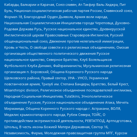
Кабарды, Балкарии и Карачая, Союз славян, Ат-Такфир Валь-Хиджра, Пит
Буль, Национал-социалистическая рабочая партия России, Славянский союз,
Формат-18, Благородный Орден Дьявола, Армия воли народа,
Национальная Социалистическая Инициатива города Череповца, Духовно-
Родовая Держава Русь, Русское национальное единство, Древнерусской
Инглистической церкви Православных Староверов-Инглингов, Русский
общенациональный союз, Движение против нелегальной иммиграции,
Кровь и Честь, О свободе совести и о религиозных объединениях, Омская
организация общественного политического движения Русское
национальное единство, Северное Братство, Клуб Болельщиков
Футбольного Клуба Динамо, Файзрахманисты, Мусульманская религиозная
организация п. Боровский, Община Коренного Русского народа
Щелковского района, Правый сектор, УНА - УНСО, Украинская
повстанческая армия, Тризуб им. Степана Бандеры, Братство, Белый Крест,
Misanthropic division, Религиозное объединение последователей инглиизма,
Народная Социальная Инициатива, TulaSkins, Этнополитическое
объединение Русские, Русское национальное объединение Атака, Мечеть
Мирмамеда, Община Коренного Русского народа г. Астрахани, ВОЛЯ,
Меджлис крымскотатарского народа, Рубеж Севера, ТОЙС, О
противодействии экстремистской деятельности, РЕВТАТПОД, Артподготовка,
Штольц, В честь иконы Божией Матери Державная, Сектор 16,
Независимость, Фирма, Молодежная правозащитная группа МПГ, Курсом