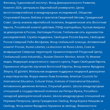
Финланд, Гудзоновский институт, Фонд Демократического Развития,
Комитет-2024, Центрально-Европейский университет, Центр
восточноевропейских и международных исследований, Общество
Сторожевой башни, Библии и трактатов Свидетелей Иеговы, Гражданский
Совет, Центр анализа европейской политики, Академическая сеть Восточная
Европа, Российский комитет действия, РЭНД корпорейшн, Русская Америка
за демократию в России, Настоящая Россия, Глобальная сеть журналистов-
расследователей, Служба поддержки, Свободная Россия Берлин, Свободная
Россия Северный Рейн-Вестфалия, Фонд глобальной помощи, Антивоенный
комитет России, Russie-Libertes, La Asocicion de Rusos Libres, Союз за
возвращение Северных территорий, Крымскотатарский Ресурсный Центр,
Глобальный союз IndustriALL, Russian Election Monitor, Article 19, Мнение
медиа, Федерация анархического черного креста, Радио Свободная Европа,
Германское общество изучения Восточной Европы, Фонд имени Фридриха
Эберта, XZ gGmbH, Мобильная академия поддержки гендерной демократии
и миротворчества, Форум имени Льва Копелева, American Councils for
International Education, Cultural Vistas, Institute of International Education,
Антивоенное движение Антальи, Открытый диалог, Школа международных
отношений и государственной политики им Питера Мунка, Российско-
канадский демократический альянс, Школа международных отношений им
Нормана Патерсона, Центр Гражданских Свобод, Фонд Бориса Немцова за
Свободу, Фонд имени Фридриха Науманна за свободу, Феминистское