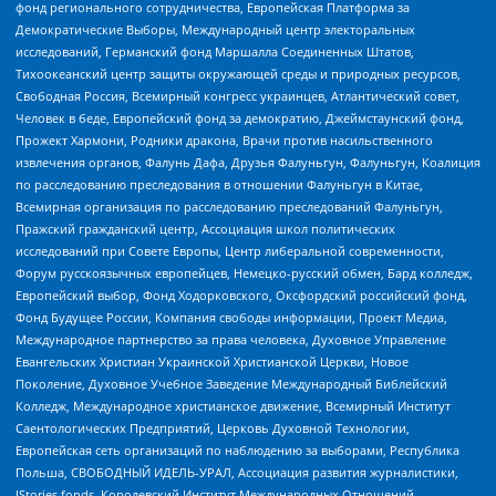
фонд регионального сотрудничества, Европейская Платформа за
Демократические Выборы, Международный центр электоральных
исследований, Германский фонд Маршалла Соединенных Штатов,
Тихоокеанский центр защиты окружающей среды и природных ресурсов,
Свободная Россия, Всемирный конгресс украинцев, Атлантический совет,
Человек в беде, Европейский фонд за демократию, Джеймстаунский фонд,
Прожект Хармони, Родники дракона, Врачи против насильственного
извлечения органов, Фалунь Дафа, Друзья Фалуньгун, Фалуньгун, Коалиция
по расследованию преследования в отношении Фалуньгун в Китае,
Всемирная организация по расследованию преследований Фалуньгун,
Пражский гражданский центр, Ассоциация школ политических
исследований при Совете Европы, Центр либеральной современности,
Форум русскоязычных европейцев, Немецко-русский обмен, Бард колледж,
Европейский выбор, Фонд Ходорковского, Оксфордский российский фонд,
Фонд Будущее России, Компания свободы информации, Проект Медиа,
Международное партнерство за права человека, Духовное Управление
Евангельских Христиан Украинской Христианской Церкви, Новое
Поколение, Духовное Учебное Заведение Международный Библейский
Колледж, Международное христианское движение, Всемирный Институт
Саентологических Предприятий, Церковь Духовной Технологии,
Европейская сеть организаций по наблюдению за выборами, Республика
Польша, СВОБОДНЫЙ ИДЕЛЬ-УРАЛ, Ассоциация развития журналистики,
IStories fonds, Королевский Институт Международных Отношений,