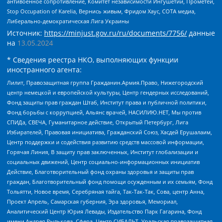
антивоенное сопротивление, Комитет независимости Ингушетии, Прометей,
Stop Occupation of Karelia, Вернись живым, Фридом Хаус, СОТА медиа,
Либерально-демократическая Лига Украины
Источник:
https://minjust.gov.ru/ru/documents/7756/
данные
на
13.05.2024
* Сведения реестра НКО, выполняющих функции
иностранного агента:
Лилит, Правозащитная группа Гражданин.Армия.Право, Нижегородский
центр немецкой и европейской культуры, Центр гендерных исследований,
Фонд защиты прав граждан Штаб, Институт права и публичной политики,
Фонд борьбы с коррупцией, Альянс врачей, НАСИЛИЮ.НЕТ, Мы против
СПИДа, СВЕЧА, Гуманитарное действие, Открытый Петербург, Лига
Избирателей, Правовая инициатива, Гражданский Союз, Хасдей Ерушалаим,
Центр поддержки и содействия развитию средств массовой информации,
Горячая Линия, В защиту прав заключенных, Институт глобализации и
социальных движений, Центр социально-информационных инициатив
Действие, Благотворительный фонд охраны здоровья и защиты прав
граждан, Благотворительный фонд помощи осужденным и их семьям, Фонд
Тольятти, Новое время, Серебряная тайга, Так-Так-Так, Сова, центр Анна,
Проект Апрель, Самарская губерния, Эра здоровья, Мемориал,
Аналитический Центр Юрия Левады, Издательство Парк Гагарина, Фонд
имени Андрея Рылькова, Сфера, Центр СИБАЛЬТ, Уральская правозащитная