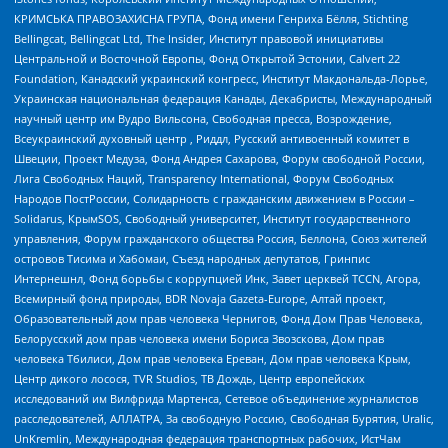
КРИМСЬКА ПРАВОЗАХИСНА ГРУПА, Фонд имени Генриха Бёлля, Stichting
Bellingcat, Bellingcat Ltd, The Insider, Институт правовой инициативы
Центральной и Восточной Европы, Фонд Открытой Эстонии, Calvert 22
Foundation, Канадский украинский конгресс, Институт Макдональда-Лорье,
Украинская национальная федерация Канады, Декабристы, Международный
научный центр им Вудро Вильсона, Свободная пресса, Возрождение,
Всеукраинский духовный центр , Риддл, Русский антивоенный комитет в
Швеции, Проект Медуза, Фонд Андрея Сахарова, Форум свободной России,
Лига Свободных Наций, Transparеncy International, Форум Свободных
Народов ПостРоссии, Солидарность с гражданским движением в России –
Solidarus, КрымSOS, Свободный университет, Институт государственного
управления, Форум гражданского общества Россия, Беллона, Союз жителей
островов Тисима и Хабомаи, Съезд народных депутатов, Гринпис
Интернешнл, Фонд борьбы с коррупцией Инк, Завет церквей TCCN, Агора,
Всемирный фонд природы, BDR Novaja Gazeta-Europe, Алтай проект,
Образовательный дом прав человека Чернигов, Фонд Дом Прав Человека,
Белорусский дом прав человека имени Бориса Звозскова, Дом прав
человека Тбилиси, Дом прав человека Ереван, Дом прав человека Крым,
Центр дикого лосося, TVR Studios, ТВ Дождь, Центр европейских
исследований им Вилфрида Мартенса, Сетевое объединение журналистов
расследователей, АЛЛАТРА, За свободную Россию, Свободная Бурятия, Uralic,
UnKremlin, Международная федерация транспортных рабочих, ИстЧам