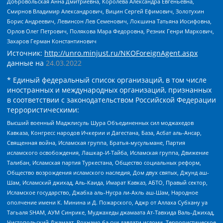
Добровольская Анна Дмитриевна, Королева Александра Евгеньевна,
Смирнов Владимир Александрович, Вицин Сергей Ефимович, Золотухин
Борис Андреевич, Левинсон Лев Семенович, Локшина Татьяна Иосифовна,
Орлов Олег Петрович, Полякова Мара Федоровна, Резник Генри Маркович,
Захаров Герман Константинович
Источник:
http://unro.minjust.ru/NKOForeignAgent.aspx
данные на
24.03.2022
* Единый федеральный список организаций, в том числе
иностранных и международных организаций, признанных
в соответствии с законодательством Российской Федерации
террористическими:
Высший военный Маджлисуль Шура Объединенных сил моджахедов
Кавказа, Конгресс народов Ичкерии и Дагестана, База, Асбат аль-Ансар,
Священная война, Исламская группа, Братья-мусульмане, Партия
исламского освобождения, Лашкар-И-Тайба, Исламская группа, Движение
Талибан, Исламская партия Туркестана, Общество социальных реформ,
Общество возрождения исламского наследия, Дом двух святых, Джунд аш-
Шам, Исламский джихад, Аль-Каида, Имарат Кавказ, АБТО, Правый сектор,
Исламское государство, Джабха аль-Нусра ли-Ахль аш-Шам, Народное
ополчение имени К. Минина и Д. Пожарского, Аджр от Аллаха Субхану уа
Тагьаля SHAM, АУМ Синрике, Муджахеды джамаата Ат-Тавхида Валь-Джихад,
Чистопольский Джамаат, Рохнамо ба суи давлати исломи, Террористическое