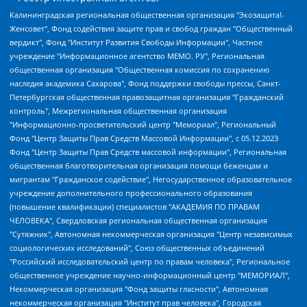
Калининградская региональная общественная организация "Экозащита!-Женсовет", Фонд содействия защите прав и свобод граждан "Общественный вердикт", Фонд "Институт Развития Свободы Информации", Частное учреждение "Информационное агентство МЕМО. РУ", Региональная общественная организация "Общественная комиссия по сохранению наследия академика Сахарова", Фонд поддержки свободы прессы, Санкт-Петербургская общественная правозащитная организация "Гражданский контроль", Межрегиональная общественная организация "Информационно-просветительский центр "Мемориал", Региональный Фонд "Центр Защиты Прав Средств Массовой Информации", с 05.12.2023 Фонд "Центр Защиты Прав Средств массовой информации", Региональная общественная благотворительная организация помощи беженцам и мигрантам "Гражданское содействие", Негосударственное образовательное учреждение дополнительного профессионального образования (повышение квалификации) специалистов "АКАДЕМИЯ ПО ПРАВАМ ЧЕЛОВЕКА", Свердловская региональная общественная организация "Сутяжник", Автономная некоммерческая организация "Центр независимых социологических исследований", Союз общественных объединений "Российский исследовательский центр по правам человека", Региональное общественное учреждение научно-информационный центр "МЕМОРИАЛ", Некоммерческая организация "Фонд защиты гласности", Автономная некоммерческая организация "Институт прав человека", Городская общественная организация "Екатеринбургское общество "МЕМОРИАЛ", Городская общественная организация "Рязанское историко-просветительское и правозащитное общество "Мемориал" (Рязанский Мемориал), Челябинский региональный орган общественной самодеятельности – женское общественное объединение "Женщины Евразии", Челябинский региональный орган общественной самодеятельности "Уральская правозащитная группа", Фонд содействия защите здоровья и социальной справедливости имени Андрея Рылькова, Автономная Некоммерческая Организация "Аналитический Центр Юрия Левады", Автономная некоммерческая организация социальной поддержки населения "Проект Апрель", Региональная общественная организация помощи женщинам и детям, находящимся в кризисной ситуации "Информационно-методический центр "Анна", Фонд содействия развитию массовых коммуникаций и правовому просвещению "Так-так-Так", Фонд содействия устойчивому развитию "Серебряная тайга", Свердловский региональный общественный фонд социальных проектов "Новое время", "Idel.Реалии", Кавказ.Реалии, Крым.Реалии, Телеканал Настоящее Время, Татаро-башкирская служба Радио Свобода (Azatliq Radiosi), Радио Свободная Европа/Радио Свобода (PCE/PC), "Сибирь.Реалии", "Фактограф", Благотворительный фонд помощи осужденным и их семьям, Автономная некоммерческая организация "Институт глобализации и социальных движений", Фонд "В защиту прав заключенных", Частное учреждение "Центр поддержки и содействия развитию средств массовой информации", Пензенский региональный общественный благотворительный фонд "Гражданский союз", "Север.Реалии", Некоммерческая организация Фонд "Правовая инициатива", Общество с ограниченной ответственностью "Радио Свободная Европа/Радио Свобода", Чешское информационное агентство "MEDIUM-ORIENT", Красноярская региональная общественная организация "Мы против СПИДа", Камалягин Денис Николаевич, Маркелов Сергей Евгеньевич, Пономарев Лев Александрович, Савицкая Людмила Алексеевна, Автономная некоммерческая организация "Центр по работе с проблемой насилия "НАСИЛИЮ.НЕТ", Межрегиональный профессиональный союз работников здравоохранения "Альянс врачей", Юридическое лицо, зарегистрированное в Латвийской Республике, SIA "Medusa Project" (регистрационный номер 40103797863, дата регистрации 10.06.2014), Некоммерческая организация "Фонд по борьбе с коррупцией", Автономная некоммерческая организация "Институт права и публичной политики", Баданин Роман Сергеевич, Гликин Максим Александрович, Железнова Мария Михайловна, Лукьянова Юлия Сергеевна, Маетная Елизавета Витальевна, Маняхин Петр Борисович, Чуракова Ольга Владимировна, Ярош Юлия Петровна, Юридическое лицо "The Insider SIA", зарегистрированное в Риге, Латвийская Республика (дата регистрации 26.06.2015), являющееся администратором доменного имени интернет-издания "The Insider SIA", https://theins.ru, Постернак Алексей Евгеньевич, Рубин Михаил Аркадьевич, Анин Роман Александрович, Юридическое лицо Istories fonds, зарегистрированное в Латвийской Республике (регистрационный номер 50008295751, дата регистрации 24.02.2020), Великовский Дмитрий Александрович, Долинина Ирина Николаевна, Мароховская Алеся Алексеевна, Шлейнов Роман Юрьевич, Шмагун Олеся Валентиновна, Общество с ограниченной ответственностью "Альтаир 2021", Общество с ограниченной ответственностью "Вега 2021", Общество с ограниченной ответственностью "Главный редактор 2021", Общество с ограниченной ответственностью "Ромашки монолит", Важенков Артем Валерьевич, Ивановская областная общественная организация "Центр гендерных исследований", Гурман Юрий Альбертович, Медиапроект "ОВД-Инфо", Егоров Владимир Владимирович, Жилинский Владимир Александрович, Общество с ограниченной ответственностью "ЗП", Иванова София Юрьевна, Карезина Инна Павловна, Кильтау Екатерина Викторовна, Петров Алексей Викторович, Пискунов Сергей Евгеньевич, Смирнов Сергей Сергеевич, Тихонов Михаил Сергеевич, Общество с ограниченной ответственностью "ЖУРНАЛИСТ-ИНОСТРАННЫЙ АГЕНТ", Арапова Галина Юрьевна, Вольтская Татьяна Анатольевна, Американская компания "Mason G.E.S. Anonymous Foundation" (США), являющаяся владельцем интернет-издания https://mnews.world/, Компания "Stichting Bellingcat", зарегистрированная в Нидерландах (дата регистрации 11.07.2018), Захаров Андрей Вячеславович, Клепиковская Екатерина Дмитриевна, Общество с ограниченной ответственностью "МЕМО", Перл Роман Александрович, Симонов Евгений Алексеевич, Соловьева Елена Анатольевна, Сотников Даниил Владимирович, Сурначева Елизавета Дмитриевна, Автономная некоммерческая организация по защите прав человека и информированию населения "Якутия – Наше Мнение", Общество с ограниченной ответственностью "Москоу диджитал медиа", с 26.01.2023 Общество с ограниченной ответственностью "Чайка Белые сады", Ветошкина Валерия Валерьевна, Заговора Максим Александрович, Межрегиональное общественное движение "Российская ЛГБТ - сеть", Оленичев Максим Владимирович, Павлов Иван Юрьевич, Скворцова Елена Сергеевна, Общество с ограниченной ответственностью "Как бы инагент", Кочетков Игорь Викторович, Общество с ограниченной ответственностью "Честные выборы", Еланчик Олег Александрович, Общество с ограниченной ответственностью "Нобелевский призыв", Гималова Регина Эмилевна, Григорьев Андрей Валерьевич, Григорьева Алина Александровна, Ассоциация по содействию защите прав призывников, альтернативнослужащих и военнослужащих "Правозащитная группа "Гражданин.Армия.Право", Хисамова Регина Фаритовна, Автономная некоммерческая организация по реализации социально-правовых программ "Лилит", Дальневосточное общественное движение "Маяк", Санкт-Петербургская ЛГБТ-инициативная группа "Выход", Инициативная группа ЛГБТ+ "Реверс", Алексеев Андрей Викторович, Бекбулатова Таисия Львовна, Беляев Иван Михайлович, Владыкина Елена Сергеевна, Гельман Марат Александрович, Никульшина Вероника Юрьевна, Толоконникова Надежда Андреевна, Шендерович Виктор Анатольевич, Общество с ограниченной ответственностью "Данное сообщение", Общество с ограниченной ответственностью Издательский дом "Новая глава", Айнбиндер Александра Александровна, Московский комьюнити-центр для ЛГБТ+инициатив, Благотворительный фонд развития филантропии, Deutsche Welle (Германия, Kurt-Schumacher-Strasse 3, 53113 Bonn), Борзунова Мария Михайловна, Воробьев Виктор Викторович, Голубева Анна Львовна, Константинова Алла Михайловна, Малкова Ирина Владимировна, Мурадов Мурад Абдулгалимович, Осетинская Елизавета Николаевна, Понасенков Евгений Николаевич, Ганапольский Матвей Юрьевич, Киселев Евгений Алексеевич, Борухович Ирина Григорьевна, Дремин Иван Тимофеевич, Дубровский Дмитрий Викторович, Красноярская региональная общественная организация поддержки и развития альтернативных образовательных технологий и межкультурных коммуникаций "ИНТЕРРА", Маяковская Екатерина Алексеевна, Фейгин Марк Захарович, Филимонов Андрей Викторович, Дзугкоева Регина Николаевна, Доброхотов Роман Александрович, Дудь Юрий Александрович, Елкин Сергей Владимирович, Кругликов Кирилл Игоревич, Сабунаева Мария Леонидовна, Семенов Алексей Владимирович, Шаинян Карен Багратович, Шульман Екатерина Михайловна, Асафьев Артур Валерьевич, Вахштайн Виктор Семенович, Венедиктов Алексей Алексеевич, Лушникова Екатерина Евгеньевна, Волков Леонид Михайлович, Невзоров Александр Глебович, Пархоменко Сергей Борисович, Сироткин Ярослав Николаевич, Кара-Мурза Владимир Владимирович, Баранова Наталья Владимировна, Гозман Леонид Яковлевич, Кагарлицкий Борис Юльевич, Климарев Михаил Валерьевич, Милов Владимир Станиславович, Автономная некоммерческая организация Краснодарский центр современного искусства "Типография", Моргенштерн Алишер Тагирович, Соболь Любовь Эдуардовна, Общество с ограниченной ответственностью "ЛИЗА НОРМ", Каспаров Гарри Кимович, Ходорковский Михаил Борисович, Общество с ограниченной ответственностью "Апрельские тезисы", Данилович Ирина Брониславовна, Кашин Олег Владимирович, Петров Николай Владимирович, Пивоваров Алексей Владимирович, Соколов Михаил Владимирович, Цветкова Юлия Владимировна, Чичваркин Евгений Александрович, Комитет против пыток/Команда против пыток, Общество с ограниченной ответственностью "Первый научный", Общество с ограниченной ответственностью "Вертолет и ко", Белоцерковская Вероника Борисовна, Кац Максим Евгеньевич, Лазарева Татьяна Юрьевна, Шаведдинов Руслан Табризович, Яшин Илья Валерьевич, Общество с ограниченной ответственностью "Иноагент ААВ", Алешковский Дмитрий Петрович, Альбац Евгения Марковна, Быков Дмитрий Львович, Галямина Юлия Евгеньевна, Лойко Сергей Леонидович, Мартынов Кирилл Константинович, Медведев Сергей Александрович, Крашенинников Федор Геннадиевич, Гордеева Катерина Вл