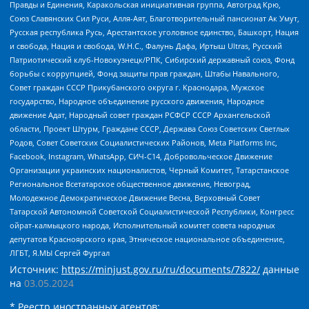
Правды и Единения, Каракольская инициативная группа, Автоград Крю,
Союз Славянских Сил Руси, Алля-Аят, Благотворительный пансионат Ак Умут,
Русская республика Русь, Арестантское уголовное единство, Башкорт, Нация
и свобода, Нация и свобода, W.H.С., Фалунь Дафа, Иртыш Ultras, Русский
Патриотический клуб-Новокузнецк/РПК, Сибирский державный союз, Фонд
борьбы с коррупцией, Фонд защиты прав граждан, Штабы Навального,
Совет граждан СССР Прикубанского округа г. Краснодара, Мужское
государство, Народное объединение русского движения, Народное
движение Адат, Народный совет граждан РСФСР СССР Архангельской
области, Проект Штурм, Граждане СССР, Держава Союз Советских Светлых
Родов, Совет Советских Социалистических Районов, Meta Platforms Inc,
Facebook, Instagram, WhatsApp, СИЧ-С14, Добровольческое Движение
Организации украинских националистов, Черный Комитет, Татарстанское
Региональное Всетатарское общественное движение, Невоград,
Молодежное Демократическое Движение Весна, Верховный Совет
Татарской Автономной Советской Социалистической Республики, Конгресс
ойрат-калмыцкого народа, Исполнительный комитет совета народных
депутатов Красноярского края, Этническое национальное объединение,
ЛГБТ, Я.МЫ Сергей Фургал
Источник:
https://minjust.gov.ru/ru/documents/7822/
данные
на
03.05.2024
* Реестр иностранных агентов: