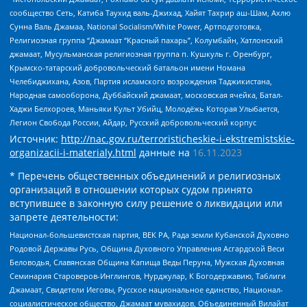
сообщество Сеть, Катиба Таухид валь-Джихад, Хайят Тахрир аш-Шам, Ахлю
Сунна Валь Джамаа, National Socialism/White Power, Артподготовка,
Религиозная группа “Джамаат “Красный пахарь”, Колумбайн, Хатлонский
джамаат, Мусульманская религиозная группа п. Кушкуль г. Оренбург,
Крымско-татарский добровольческий батальон имени Номана
Челебиджихана, Азов, Партия исламского возрождения Таджикистана,
Народная самооборона, Дуббайский джамаат, московская ячейка, Батал-
Хаджи Белхороев, Маньяки Культ Убийц, Молодёжь Которая Улыбается,
Легион Свобода России, Айдар, Русский добровольческий корпус
Источник:
http://nac.gov.ru/terroristicheskie-i-ekstremistskie-
organizacii-i-materialy.html
данные на
16.11.2023
* Перечень общественных объединений и религиозных
организаций в отношении которых судом принято
вступившее в законную силу решение о ликвидации или
запрете деятельности:
Национал-большевистская партия, ВЕК РА, Рада земли Кубанской Духовно
Родовой Державы Русь, Община Духовного Управления Асгардской Веси
Беловодья, Славянская Община Капища Веды Перуна, Мужская Духовная
Семинария Староверов-Инглингов, Нурджулар, К Богодержавию, Таблиги
Джамаат, Свидетели Иеговы, Русское национальное единство, Национал-
социалистическое общество, Джамаат мувахидов, Объединенный Вилайат