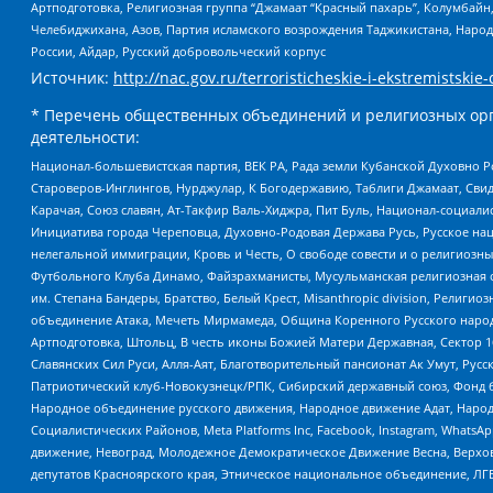
Артподготовка, Религиозная группа “Джамаат “Красный пахарь”, Колумбайн
Челебиджихана, Азов, Партия исламского возрождения Таджикистана, Народ
России, Айдар, Русский добровольческий корпус
Источник:
http://nac.gov.ru/terroristicheskie-i-ekstremistskie-
* Перечень общественных объединений и религиозных орг
деятельности:
Национал-большевистская партия, ВЕК РА, Рада земли Кубанской Духовно
Староверов-Инглингов, Нурджулар, К Богодержавию, Таблиги Джамаат, Сви
Карачая, Союз славян, Ат-Такфир Валь-Хиджра, Пит Буль, Национал-социал
Инициатива города Череповца, Духовно-Родовая Держава Русь, Русское н
нелегальной иммиграции, Кровь и Честь, О свободе совести и о религиоз
Футбольного Клуба Динамо, Файзрахманисты, Мусульманская религиозная о
им. Степана Бандеры, Братство, Белый Крест, Misanthropic division, Рели
объединение Атака, Мечеть Мирмамеда, Община Коренного Русского народа
Артподготовка, Штольц, В честь иконы Божией Матери Державная, Сектор 1
Славянских Сил Руси, Алля-Аят, Благотворительный пансионат Ак Умут, Русск
Патриотический клуб-Новокузнецк/РПК, Сибирский державный союз, Фонд б
Народное объединение русского движения, Народное движение Адат, Народ
Социалистических Районов, Meta Platforms Inc, Facebook, Instagram, Wha
движение, Невоград, Молодежное Демократическое Движение Весна, Верхов
депутатов Красноярского края, Этническое национальное объединение, ЛГ