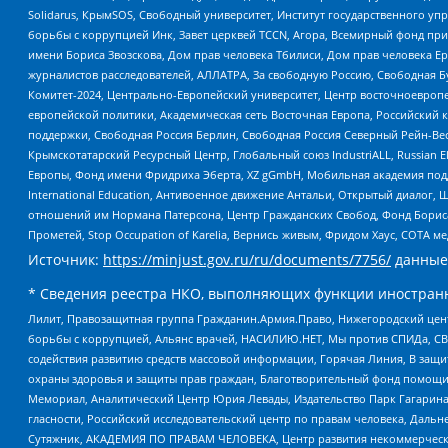
Solidarus, КрымSOS, Свободный университет, Институт государственного у
борьбы с коррупцией Инк, Завет церквей TCCN, Агора, Всемирный фонд при
имени Бориса Звозскова, Дом прав человека Тбилиси, Дом прав человека Ер
журналистов расследователей, АЛЛАТРА, За свободную Россию, Свободная Б
Комитет-2024, Центрально-Европейский университет, Центр восточноевроп
европейской политики, Академическая сеть Восточная Европа, Российский к
поддержки, Свободная Россия Берлин, Свободная Россия Северный Рейн-Вест
Крымскотатарский Ресурсный Центр, Глобальный союз IndustriALL, Russian E
Европы, Фонд имени Фридриха Эберта, XZ gGmbH, Мобильная академия поддержк
International Education, Антивоенное движение Антальи, Открытый диало
отношений им Нормана Патерсона, Центр Гражданских Свобод, Фонд Бориса
Прометей, Stop Occupation of Karelia, Вернись живым, Фридом Хаус, СОТА 
Источник:
https://minjust.gov.ru/ru/documents/7756/
данные
* Сведения реестра НКО, выполняющих функции иностранн
Лилит, Правозащитная группа Гражданин.Армия.Право, Нижегородский цент
борьбы с коррупцией, Альянс врачей, НАСИЛИЮ.НЕТ, Мы против СПИДа, СВЕ
содействия развитию средств массовой информации, Горячая Линия, В защ
охраны здоровья и защиты прав граждан, Благотворительный фонд помощи ос
Мемориал, Аналитический Центр Юрия Левады, Издательство Парк Гагарина
гласности, Российский исследовательский центр по правам человека, Даль
Сутяжник, АКАДЕМИЯ ПО ПРАВАМ ЧЕЛОВЕКА, Центр развития некоммерческих