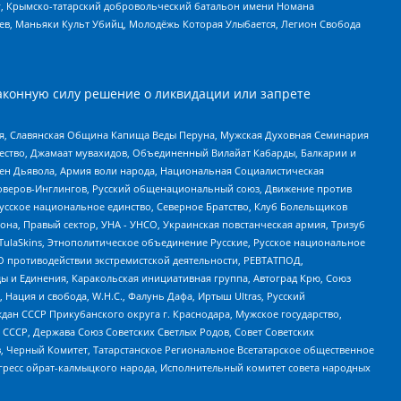
рг, Крымско-татарский добровольческий батальон имени Номана
оев, Маньяки Культ Убийц, Молодёжь Которая Улыбается, Легион Свобода
аконную силу решение о ликвидации или запрете
ья, Славянская Община Капища Веды Перуна, Мужская Духовная Семинария
щество, Джамаат мувахидов, Объединенный Вилайат Кабарды, Балкарии и
ден Дьявола, Армия воли народа, Национальная Социалистическая
роверов-Инглингов, Русский общенациональный союз, Движение против
усское национальное единство, Северное Братство, Клуб Болельщиков
а, Правый сектор, УНА - УНСО, Украинская повстанческая армия, Тризуб
 TulaSkins, Этнополитическое объединение Русские, Русское национальное
О противодействии экстремистской деятельности, РЕВТАТПОД,
ы и Единения, Каракольская инициативная группа, Автоград Крю, Союз
 Нация и свобода, W.H.С., Фалунь Дафа, Иртыш Ultras, Русский
ан СССР Прикубанского округа г. Краснодара, Мужское государство,
СССР, Держава Союз Советских Светлых Родов, Совет Советских
в, Черный Комитет, Татарстанское Региональное Всетатарское общественное
гресс ойрат-калмыцкого народа, Исполнительный комитет совета народных