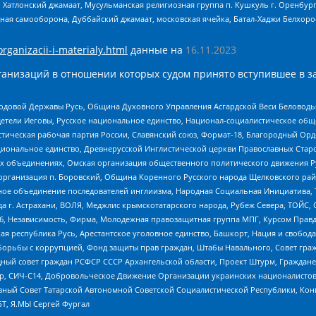
, Хатлонский джамаат, Мусульманская религиозная группа п. Кушкуль г. Оренбу
ная самооборона, Дуббайский джамаат, московская ячейка, Батал-Хаджи Белхор
organizacii-i-materialy.html
данные на
16.11.2023
анизаций в отношении которых судом принято вступившее в з
 Родовой Державы Русь, Община Духовного Управления Асгардской Веси Беловод
детели Иеговы, Русское национальное единство, Национал-социалистическое об
истическая рабочая партия России, Славянский союз, Формат-18, Благородный Ор
ациональное единство, Древнерусской Инглистической церкви Православных Ста
ных объединениях, Омская организация общественного политического движения Р
рганизация п. Боровский, Община Коренного Русского народа Щелковского район
гиозное объединение последователей инглиизма, Народная Социальная Инициатива,
 г. Астрахани, ВОЛЯ, Меджлис крымскотатарского народа, Рубеж Севера, ТОЙС, 
6, Независимость, Фирма, Молодежная правозащитная группа МПГ, Курсом Правд
ая республика Русь, Арестантское уголовное единство, Башкорт, Нация и свобода,
орьбы с коррупцией, Фонд защиты прав граждан, Штабы Навального, Совет гражд
ный совет граждан РСФСР СССР Архангельской области, Проект Штурм, Граждане 
tsApp, СИЧ-С14, Добровольческое Движение Организации украинских националисто
ный Совет Татарской Автономной Советской Социалистической Республики, Кон
БТ, Я.МЫ Сергей Фургал