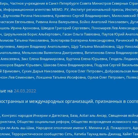
бирь, Частное учреждение в Санкт-Петербурге Совета Министров Северных Стра
а, Информационное агентство МЕМО. РУ, Институт региональной прессы, Инсти
ч, Дзугкоева Регина Николаевна, Кривенко Сергей Владимирович, Милославски
настасия Евгеньевна, Ривина Анна Валерьевна, Бойко Анатолий Николаевич, Дуг
ошель Ирина Ароновна, Шведов Григорий Сергеевич, Пономарев Лев Александро
ч, Цирульников Борис Альбертович, Гасан Ольга Павловна, Паутов Юрий Анато
Акимова Татьяна Николаевна, Золотарева Екатерина Александровна, Рачинский Я
Сергеевна, Аверин Владимир Анатольевич, Щур Татьяна Михайловна, Щур Никола
Анатольевна, Мельникова Валентина Дмитриевна, Вититинова Елена Владимировн
 Алексеевна, Закс Елена Владимировна, Буртина Елена Юрьевна, Гендель Людмил
рохоров Вадим Юрьевич, Шахова Елена Владимировна, Подузов Сергей Васильеви
й Ефимович, Сухих Дарья Николаевна, Орлов Олег Петрович, Добровольская Анн
нсон Лев Семенович, Локшина Татьяна Иосифовна, Орлов Олег Петрович, Поляк
ые на
24.03.2022
ностранных и международных организаций, признанных в соотв
нгресс народов Ичкерии и Дагестана, База, Асбат аль-Ансар, Священная война,
уркестана, Общество социальных реформ, Общество возрождения исламского насл
Нусра ли-Ахль аш-Шам, Народное ополчение имени К. Минина и Д. Пожарского, Ад
сломи, Террористическое сообщество Сеть, Катиба Таухид валь-Джихад, Хайят Тах