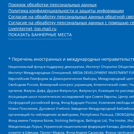
Порядок обработки персональных данных
Политика конфиденциальности и защиты информации
Согласие на обработку персональных данных обратной свя
Согласие на обработку персональных данных с помощью се
LiveInternet, top.mail.ru
ПОКАЗАТЬ БАННЕРНЫЕ МЕСТА
* Перечень иностранных и международных неправительств
Национальный фонд в поддержку демократии, Институт Открытое Общество
Институт Международных Отношений, MEDIA DEVELOPMENT INVESTMENT FUND,
Европейская Платформа за Демократические Выборы, Международный цент
Свободная Россия, Всемирный конгресс украинцев, Атлантический совет, Ч
органов, Фалунь Дафа, Друзья Фалуньгун, Фалуньгун, Коалиция по рассле
Ассоциация школ политических исследований при Совете Европы, Центр ли
Оксфордский российский фонд, Фонд Будущее России, Компания свободы ин
Новое Поколение, Духовное Учебное Заведение Международный Библейский
организаций по наблюдению за выборами, Республика Польша, СВОБОДНЫЙ
Фонд имени Генриха Бёлля, Stichting Bellingcat, Bellingcat Ltd, The Inside
Макдональда-Лорье, Украинская национальная федерация Канады, Декабрис
комитет в Швеции, Проект Медуза, Фонд Андрея Сахарова, Форум свободной 