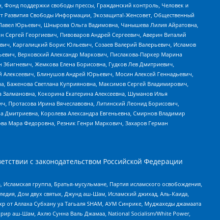
н, Фонд поддержки свободы прессы, Гражданский контроль, Человек и
тут Развития Свободы Информации, Экозащита!-Женсовет, Общественный
й Павел Юрьевич, Шнырова Ольга Вадимовна, Чанышева Лилия Айратовна,
ин Сергей Георгиевич, Пивоваров Андрей Сергеевич, Аверин Виталий
вич, Каргалицкий Борис Юльевич, Созаев Валерий Валерьевич, Исламов
льевич, Верховский Александр Маркович, Пислакова-Паркер Марина
н Збигневич, Жемкова Елена Борисовна, Гудков Лев Дмитриевич,
й Алексеевич, Блинушов Андрей Юрьевич, Мосин Алексей Геннадьевич,
а, Баженова Светлана Куприяновна, Максимов Сергей Владимирович,
а Залмановна, Кокорина Екатерина Алексеевна, Шуманов Илья
ч, Протасова Ирина Вячеславовна, Литинский Леонид Борисович,
а Дмитриевна, Королева Александра Евгеньевна, Смирнов Владимир
ова Мара Федоровна, Резник Генри Маркович, Захаров Герман
етствии с законодательством Российской Федерации
 Исламская группа, Братья-мусульмане, Партия исламского освобождения,
едия, Дом двух святых, Джунд аш-Шам, Исламский джихад, Аль-Каида,
жр от Аллаха Субхану уа Тагьаля SHAM, АУМ Синрике, Муджахеды джамаата
рир аш-Шам, Ахлю Сунна Валь Джамаа, National Socialism/White Power,