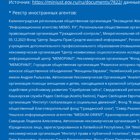
Источник:
https://minjust.gov.ru/ru/documents/7822/
данные
* Реестр иностранных агентов:
Калининградская региональная общественная организация "Экозащита!-Женсовет", Фонд содействия защите прав и свобод граждан "Общественный вердикт", Фонд "Институт Развития Свободы Информации", Частное учреждение "Информационное агентство МЕМО. РУ", Региональная общественная организация "Общественная комиссия по сохранению наследия академика Сахарова", Фонд поддержки свободы прессы, Санкт-Петербургская общественная правозащитная организация "Гражданский контроль", Межрегиональная общественная организация "Информационно-просветительский центр "Мемориал", Региональный Фонд "Центр Защиты Прав Средств Массовой Информации", с 05.12.2023 Фонд "Центр Защиты Прав Средств массовой информации", Региональная общественная благотворительная организация помощи беженцам и мигрантам "Гражданское содействие", Негосударственное образовательное учреждение дополнительного профессионального образования (повышение квалификации) специалистов "АКАДЕМИЯ ПО ПРАВАМ ЧЕЛОВЕКА", Свердловская региональная общественная организация "Сутяжник", Автономная некоммерческая организация "Центр независимых социологических исследований", Союз общественных объединений "Российский исследовательский центр по правам человека", Региональное общественное учреждение научно-информационный центр "МЕМОРИАЛ", Некоммерческая организация "Фонд защиты гласности", Автономная некоммерческая организация "Институт прав человека", Городская общественная организация "Екатеринбургское общество "МЕМОРИАЛ", Городская общественная организация "Рязанское историко-просветительское и правозащитное общество "Мемориал" (Рязанский Мемориал), Челябинский региональный орган общественной самодеятельности – женское общественное объединение "Женщины Евразии", Челябинский региональный орган общественной самодеятельности "Уральская правозащитная группа", Фонд содействия защите здоровья и социальной справедливости имени Андрея Рылькова, Автономная Некоммерческая Организация "Аналитический Центр Юрия Левады", Автономная некоммерческая организация социальной поддержки населения "Проект Апрель", Региональная общественная организация помощи женщинам и детям, находящимся в кризисной ситуации "Информационно-методический центр "Анна", Фонд содействия развитию массовых коммуникаций и правовому просвещению "Так-так-Так", Фонд содействия устойчивому развитию "Серебряная тайга", Свердловский региональный общественный фонд социальных проектов "Новое время", "Idel.Реалии", Кавказ.Реалии, Крым.Реалии, Телеканал Настоящее Время, Татаро-башкирская служба Радио Свобода (Azatliq Radiosi), Радио Свободная Европа/Радио Свобода (PCE/PC), "Сибирь.Реалии", "Фактограф", Благотворительный фонд помощи осужденным и их семьям, Автономная некоммерческая организация "Институт глобализации и социальных движений", Фонд "В защиту прав заключенных", Частное учреждение "Центр поддержки и содействия развитию средств массовой информации", Пензенский региональный общественный благотворительный фонд "Гражданский союз", "Север.Реалии", Некоммерческая организация Фонд "Правовая инициатива", Общество с ограниченной ответственностью "Радио Свободная Европа/Радио Свобода", Чешское информационное агентство "MEDIUM-ORIENT", Красноярская региональная общественная организация "Мы против СПИДа", Камалягин Денис Николаевич, Маркелов Сергей Евгеньевич, Пономарев Лев Александрович, Савицкая Людмила Алексеевна, Автоно