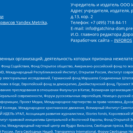
Учредитель и издатель ООО 
Адрес учредителя, издателя, р
зи
д.13, кор. 2
рвисов Yandex.Metrika,
Телефон: +7 (495) 718-84-11
E-mail: info@gatchina-dom.pre
И.О. главного редактора Доро
Разработчик сайта –
INFOROS
енных организаций, деятельность которых признана нежелате
 Фонд Содействия, Фонд Открытое общество, Американо-российский фонд по э
 Международный Республиканский Институт, Открытая Россия, Институт совре
р электоральных исследований, Германский фонд Маршалла Соединенных Штатов
еловек в беде, Европейский фонд за демократию, Джеймстаунский фонд, Прожект
дованию преследования в отношении Фалуньгун в Китае, Всемирная организация 
беральной современности, Форум русскоязычных европейцев, Немецко-русский о
формации, Проект Медиа, Международное партнерство за права человека, Духов
 Колледж, Международное христианское движение, Всемирный Институт Саентол
 ИДЕЛЬ-УРАЛ, Ассоциация развития журналистики, IStories fonds, Королевск
r, Институт правовой инициативы Центральной и Восточной Европы, Фонд Открытой Э
ты, Международный научный центр им Вудро Вильсона, Свободная пресса, Возро
России, Лига Свободных Наций, Transparеncy International, Форум Свободных Н