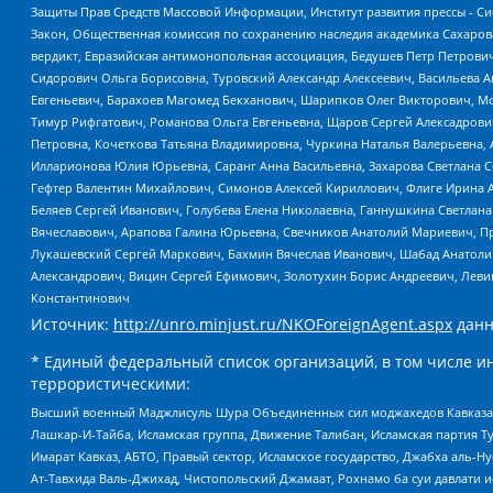
Защиты Прав Средств Массовой Информации, Институт развития прессы - Си
Закон, Общественная комиссия по сохранению наследия академика Сахаров
вердикт, Евразийская антимонопольная ассоциация, Бедушев Петр Петрови
Сидорович Ольга Борисовна, Туровский Александр Алексеевич, Васильева А
Евгеньевич, Барахоев Магомед Бекханович, Шарипков Олег Викторович, М
Тимур Рифгатович, Романова Ольга Евгеньевна, Щаров Сергей Алексадрови
Петровна, Кочеткова Татьяна Владимировна, Чуркина Наталья Валерьевна, 
Илларионова Юлия Юрьевна, Саранг Анна Васильевна, Захарова Светлана 
Гефтер Валентин Михайлович, Симонов Алексей Кириллович, Флиге Ирина 
Беляев Сергей Иванович, Голубева Елена Николаевна, Ганнушкина Светлана
Вячеславович, Арапова Галина Юрьевна, Свечников Анатолий Мариевич, П
Лукашевский Сергей Маркович, Бахмин Вячеслав Иванович, Шабад Анатоли
Александрович, Вицин Сергей Ефимович, Золотухин Борис Андреевич, Леви
Константинович
Источник:
http://unro.minjust.ru/NKOForeignAgent.aspx
данн
* Единый федеральный список организаций, в том числе и
террористическими:
Высший военный Маджлисуль Шура Объединенных сил моджахедов Кавказа, Ко
Лашкар-И-Тайба, Исламская группа, Движение Талибан, Исламская партия Т
Имарат Кавказ, АБТО, Правый сектор, Исламское государство, Джабха аль-
Ат-Тавхида Валь-Джихад, Чистопольский Джамаат, Рохнамо ба суи давлати и