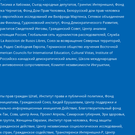
в Тисима и Хабомаи, Съезд народных депутатов, Гринпис Интернешнл, Фонд
ека Чернигов, Фонд Дом Прав Человека, Белорусский дом прав человека
нтр европейских исследований им Вилфрида Мартенса, Сетевое объединение
Чам Финланд, Гудзоновский институт, Фонд Демократического Развития,
актатов Свидетелей Иеговы, Гражданский Совет, Центр анализа
астоящая Россия, Глобальная сеть журналистов-расследователей, Служба
a Asocicion de Rusos Libres, Союз за возвращение Северных территорий,
еста, Радио Свободная Европа, Германское общество изучения Восточной
ouncils for International Education, Cultural Vistas, Institute of
, Российско-канадский демократический альянс, Школа международных
е антивоенное сопротивление, Комитет независимости Ингушетии,
ты прав граждан Штаб, Институт права и публичной политики, Фонд
инициатива, Гражданский Союз, Хасдей Ерушалаим, Центр поддержки и
социально-информационных инициатив Действие, Благотворительный фонд
Так, Сова, центр Анна, Проект Апрель, Самарская губерния, Эра здоровья,
я группа, Женщины Евразии, Институт прав человека, Фонд защиты
Гражданское действие, Центр независимых социологических исследований,
стран, Гражданское содействие, Трансперенси Интернешнл-Р, Центр