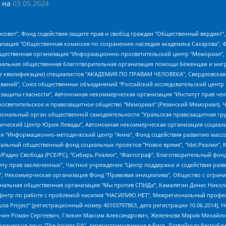
 на
03.05.2024
мная некоммерческая организация "Центр по работе с проблемой насилия "НАСИЛИЮ.НЕТ", Межрегиональный профессиональный союз работников здравоохранения "Альянс врачей", Юридическое лицо, зарегистрированное в Латвийской Республике, SIA "Medusa Project" (регистрационный номер 40103797863, дата регистрации 10.06.2014), Некоммерческая организация "Фонд по борьбе с коррупцией", Автономная некоммерческая организация "Институт права и публичной политики", Баданин Роман Сергеевич, Гликин Максим Александрович, Железнова Мария Михайловна, Лукьянова Юлия Сергеевна, Маетная Елизавета Витальевна, Маняхин Петр Борисович, Чуракова Ольга Владимировна, Ярош Юлия Петровна, Юридическое лицо "The Insider SIA", зарегистрированное в Риге, Латвийская Республика (дата регистрации 26.06.2015), являющееся администратором доменного имени интернет-издания "The Insider SIA", https://theins.ru, Постернак Алексей Евгеньевич, Рубин Михаил Аркадьевич, Анин Роман Александрович, Юридическое лицо Istories fonds, зарегистрированное в Латвийской Республике (регистрационный номер 50008295751, дата регистрации 24.02.2020), Великовский Дмитрий Александрович, Долинина Ирина Николаевна, Мароховская Алеся Алексеевна, Шлейнов Роман Юрьевич, Шмагун Олеся Валентиновна, Общество с ограниченной ответственностью "Альтаир 2021", Общество с ограниченной ответственностью "Вега 2021", Общество с ограниченной ответственностью "Главный редактор 2021", Общество с ограниченной ответственностью "Ромашки монолит", Важенков Артем Валерьевич, Ивановская областная общественная организация "Центр гендерных исследований", Гурман Юрий Альбертович, Медиапроект "ОВД-Инфо", Егоров Владимир Владимирович, Жилинский Владимир Александрович, Общество с ограниченной ответственностью "ЗП", Иванова София Юрьевна, Карезина Инна Павловна, Кильтау Екатерина Викторовна, Петров Алексей Викторович, Пискунов Сергей Евгеньевич, Смирнов Сергей Сергеевич, Тихонов Михаил Сергеевич, Общество с ограниченной ответственностью "ЖУРНАЛИСТ-ИНОСТРАННЫЙ АГЕНТ", Арапова Галина Юрьевна, Вольтская Татьяна Анатольевна, Американская компания "Mason G.E.S. Anonymous Foundation" (США), являющаяся владельцем интернет-издания https://mnews.world/, Компания "Stichting Bellingcat", зарегистрированная в Нидерландах (дата регистрации 11.07.2018), Захаров Андрей Вячеславович, Клепиковская Екатерина Дмитриевна, Общество с ограниченной ответственностью "МЕМО", Перл Роман Александрович, Симонов Евгений Алексеевич, Соловьева Елена Анатольевна, Сотников Даниил Владимирович, Сурначева Елизавета Дмитриевна, Автономная некоммерческая организация по защите прав человека и информированию населения "Якутия – Наше Мнение", Общество с ограниченной ответственностью "Москоу диджитал медиа", с 26.01.2023 Общество с ограниченной ответственностью "Чайка Белые сады", Ветошкина Валерия Валерьевна, Заговора Максим Александрович, Межрегиональное общественное движение "Российская ЛГБТ - сеть", Оленичев Максим Владимирович, Павлов Иван Юрьевич, Скворцова Елена Сергеевна, Общество с ограниченной ответственностью "Как бы инагент", Кочетков Игорь Викторович, Общество с ограниченной ответственностью "Честные выборы", Еланчик Олег Александрович, Общество с ограниченной ответственностью "Нобелевский призыв", Гималова Регина Эмилевна, Григорьев Андрей Валерьевич, Григорьева Алина Александровна, Ассоциация по содействию защите прав призывников, альтернативнослужащих и военнослужащих "Правозащитная группа "Гражданин.Армия.Право", Хисамова Регина Фаритовна, Автономная некоммерческая организация по реализации социально-правовых программ "Лилит", Дальн