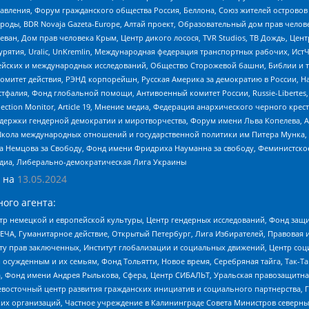
правления, Форум гражданского общества Россия, Беллона, Союз жителей острово
роды, BDR Novaja Gazeta-Europe, Алтай проект, Образовательный дом прав челов
еван, Дом прав человека Крым, Центр дикого лосося, TVR Studios, ТВ Дождь, Це
урятия, Uralic, UnKremlin, Международная федерация транспортных рабочих, Ист
ейских и международных исследований, Общество Сторожевой башни, Библии и тр
омитет действия, РЭНД корпорейшн, Русская Америка за демократию в России, Н
фалия, Фонд глобальной помощи, Антивоенный комитет России, Russie-Libertes, L
lection Monitor, Article 19, Мнение медиа, Федерация анархического черного кр
и гендерной демократии и миротворчества, Форум имени Льва Копелева, American C
г, Школа международных отношений и государственной политики им Питера Мунка
 Немцова за Свободу, Фонд имени Фридриха Науманна за свободу, Феминистско
медиа, Либерально-демократическая Лига Украины
 на
13.05.2024
ого агента:
р немецкой и европейской культуры, Центр гендерных исследований, Фонд защи
ЧА, Гуманитарное действие, Открытый Петербург, Лига Избирателей, Правовая 
иту прав заключенных, Институт глобализации и социальных движений, Центр 
ужденным и их семьям, Фонд Тольятти, Новое время, Серебряная тайга, Так-Так-
, Фонд имени Андрея Рылькова, Сфера, Центр СИБАЛЬТ, Уральская правозащитна
невосточный центр развития гражданских инициатив и социального партнерства, 
 организаций, Частное учреждение в Калининграде Совета Министров северных 