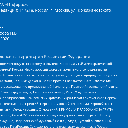
ИА «Инфорос».
едакции: 117218, Россия, г. Москва, ул. Кржижановского,
ss
хова Н.В.
2026
льной на территории Российской Федерации:
кономическому и правовому развитию, Национальный Демократический
менной России, Черноморский фонд регионального сотрудничества,
, Тихоокеанский центр защиты окружающей среды и природных ресурсов,
 Хармони, Родники дракона, Врачи против насильственного извлечения
по расследованию преследований Фалуньгун, Пражский гражданский центр,
бмен, Бард колледж, Европейский выбор, Фонд Ходорковского,
ное Управление Евангельских Христиан Украинской Христианской Церкви,
огических Предприятий, Церковь Духовной Технологии, Европейская сеть
ий Институт Международных Отношений, КРИМСЬКА ПРАВОЗАХИСНА ГРУПА,
стонии, Calvert 22 Foundation, Канадский украинский конгресс, Институт
ждение, Всеукраинский духовный центр , Риддл, Русский антивоенный
ародов ПостРоссии, Солидарность с гражданским движением в России –