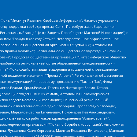
евосточное общественное движение "Маяк", Санкт-Петербургская ЛГБТ-инициативная группа "Выход", Инициативная группа ЛГБТ+ "Реверс", Алексеев Андрей Викторович, Бекбулатова Таисия Львовна, Беляев Иван Михайлович, Владыкина Елена Сергеевна, Гельман Марат Александрович, Никульшина Вероника Юрьевна, Толоконникова Надежда Андреевна, Шендерович Виктор Анатольевич, Общество с ограниченной ответственностью "Данное сообщение", Общество с ограниченной ответственностью Издательский дом "Новая глава", Айнбиндер Александра Александровна, Московский комьюнити-центр для ЛГБТ+инициатив, Благотворительный фонд развития филантропии, Deutsche Welle (Германия, Kurt-Schumacher-Strasse 3, 53113 Bonn), Борзунова Мария Михайловна, Воробьев Виктор Викторович, Голубева Анна Львовна, Константинова Алла Михайловна, Малкова Ирина Владимировна, Мурадов Мурад Абдулгалимович, Осетинская Елизавета Николаевна, Понасенков Евгений Николаевич, Ганапольский Матвей Юрьевич, Киселев Евгений Алексеевич, Борухович Ирина Григорьевна, Дремин Иван Тимофеевич, Дубровский Дмитрий Викторович, Красноярская региональная общественная организация поддержки и развития альтернативных образовательных технологий и межкультурных коммуникаций "ИНТЕРРА", Маяковская Екатерина Алексеевна, Фейгин Марк Захарович, Филимонов Андрей Викторович, Дзугкоева Регина Николаевна, Доброхотов Роман Александрович, Дудь Юрий Александрович, Елкин Сергей Владимирович, Кругликов Кирилл Игоревич, Сабунаева Мария Леонидовна, Семенов Алексей Владимирович, Шаинян Карен Багратович, Шульман Екатерина Михайловна, Асафьев Артур Валерьевич, Вахштайн Виктор Семенович, Венедиктов Алексей Алексеевич, Лушникова Екатерина Евгеньевна, Волков Леонид Михайлович, Невзоров Александр Глебович, Пархоменко Сергей Борисович, Сироткин Ярослав Николаевич, Кара-Мурза Владимир Владимирович, Баранова Наталья Владимировна, Гозман Леонид Яковлевич, Кагарлицкий Борис Юльевич, Климарев Михаил Валерьевич, Милов Владимир Станиславович, Автономная некоммерческая организация Краснодарский центр современного искусства "Типография", Моргенштерн Алишер Тагирович, Соболь Любовь Эдуардовна, Общество с ограниченной ответственностью "ЛИЗА НОРМ", Каспаров Гарри Кимович, Ходорковский Михаил Борисович, Общество с ограниченной ответственностью "Апрельские тезисы", Данилович Ирина Брониславовна, Кашин Олег Владимирович, Петров Николай Владимирович, Пивоваров Алексей Владимирович, Соколов Михаил Владимирович, Цветкова Юлия Владимировна, Чичваркин Евгений Александрович, Комитет против пыток/Команда против пыток, Общество с ограниченной ответственностью "Первый научный", Общество с ограниченной ответственностью "Вертолет и ко", Белоцерковская Вероника Борисовна, Кац Максим Евгеньевич, Лазарева Татьяна Юрьевна, Шаведдинов Руслан Табризович, Яшин Илья Валерьевич, Общество с ограниченной ответственностью "Иноагент ААВ", Алешковский Дмитрий Петрович, Альбац Евгения Марковна, Быков Дмитрий Львович, Галямина Юлия Евгеньевна, Лойко Сергей Леонидович, Мартынов Кирилл Константинович, Медведев Сергей Александрович, Крашенинников Федор Геннадиевич, Гордеева Катерина Вл