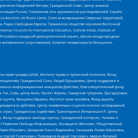
актатов Свидетелей Иеговы, Гражданский Совет, Центр анализа
астоящая Россия, Глобальная сеть журналистов-расследователей, Служба
a Asocicion de Rusos Libres, Союз за возвращение Северных территорий,
еста, Радио Свободная Европа, Германское общество изучения Восточной
ouncils for International Education, Cultural Vistas, Institute of
, Российско-канадский демократический альянс, Школа международных
е антивоенное сопротивление, Комитет независимости Ингушетии,
ты прав граждан Штаб, Институт права и публичной политики, Фонд
инициатива, Гражданский Союз, Хасдей Ерушалаим, Центр поддержки и
социально-информационных инициатив Действие, Благотворительный фонд
Так, Сова, центр Анна, Проект Апрель, Самарская губерния, Эра здоровья,
я группа, Женщины Евразии, Институт прав человека, Фонд защиты
Гражданское действие, Центр независимых социологических исследований,
стран, Гражданское содействие, Трансперенси Интернешнл-Р, Центр
н, Фонд поддержки свободы прессы, Гражданский контроль, Человек и
тут Развития Свободы Информации, Экозащита!-Женсовет, Общественный
й Павел Юрьевич, Шнырова Ольга Вадимовна, Чанышева Лилия Айратовна,
ин Сергей Георгиевич, Пивоваров Андрей Сергеевич, Аверин Виталий