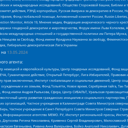
ейских и международных исследований, Общество Сторожевой башни, Библии и тр
омитет действия, РЭНД корпорейшн, Русская Америка за демократию в России, Н
фалия, Фонд глобальной помощи, Антивоенный комитет России, Russie-Libertes, L
lection Monitor, Article 19, Мнение медиа, Федерация анархического черного кр
и гендерной демократии и миротворчества, Форум имени Льва Копелева, American C
г, Школа международных отношений и государственной политики им Питера Мунка
 Немцова за Свободу, Фонд имени Фридриха Науманна за свободу, Феминистско
медиа, Либерально-демократическая Лига Украины
 на
13.05.2024
ого агента:
р немецкой и европейской культуры, Центр гендерных исследований, Фонд защи
ЧА, Гуманитарное действие, Открытый Петербург, Лига Избирателей, Правовая 
иту прав заключенных, Институт глобализации и социальных движений, Центр 
ужденным и их семьям, Фонд Тольятти, Новое время, Серебряная тайга, Так-Так-
, Фонд имени Андрея Рылькова, Сфера, Центр СИБАЛЬТ, Уральская правозащитна
невосточный центр развития гражданских инициатив и социального партнерства, 
 организаций, Частное учреждение в Калининграде Совета Министров северных 
бирь, Частное учреждение в Санкт-Петербурге Совета Министров Северных Стра
а, Информационное агентство МЕМО. РУ, Институт региональной прессы, Инсти
ч, Дзугкоева Регина Николаевна, Кривенко Сергей Владимирович, Милославски
настасия Евгеньевна, Ривина Анна Валерьевна, Бойко Анатолий Николаевич, Дуг