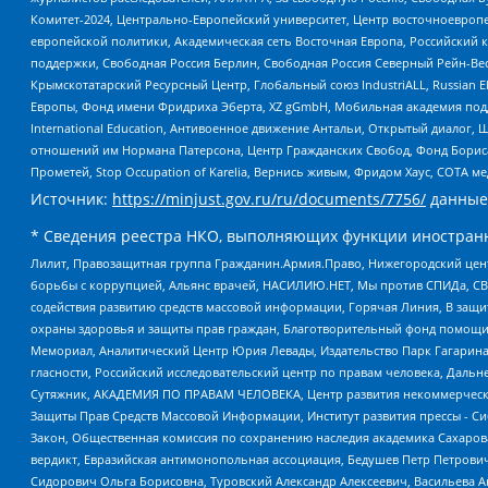
Комитет-2024, Центрально-Европейский университет, Центр восточноевроп
европейской политики, Академическая сеть Восточная Европа, Российский к
поддержки, Свободная Россия Берлин, Свободная Россия Северный Рейн-Вест
Крымскотатарский Ресурсный Центр, Глобальный союз IndustriALL, Russian E
Европы, Фонд имени Фридриха Эберта, XZ gGmbH, Мобильная академия поддержк
International Education, Антивоенное движение Антальи, Открытый диало
отношений им Нормана Патерсона, Центр Гражданских Свобод, Фонд Бориса
Прометей, Stop Occupation of Karelia, Вернись живым, Фридом Хаус, СОТА 
Источник:
https://minjust.gov.ru/ru/documents/7756/
данные
* Сведения реестра НКО, выполняющих функции иностранн
Лилит, Правозащитная группа Гражданин.Армия.Право, Нижегородский цент
борьбы с коррупцией, Альянс врачей, НАСИЛИЮ.НЕТ, Мы против СПИДа, СВЕ
содействия развитию средств массовой информации, Горячая Линия, В защ
охраны здоровья и защиты прав граждан, Благотворительный фонд помощи ос
Мемориал, Аналитический Центр Юрия Левады, Издательство Парк Гагарина
гласности, Российский исследовательский центр по правам человека, Даль
Сутяжник, АКАДЕМИЯ ПО ПРАВАМ ЧЕЛОВЕКА, Центр развития некоммерческих
Защиты Прав Средств Массовой Информации, Институт развития прессы - Си
Закон, Общественная комиссия по сохранению наследия академика Сахаров
вердикт, Евразийская антимонопольная ассоциация, Бедушев Петр Петрови
Сидорович Ольга Борисовна, Туровский Александр Алексеевич, Васильева А