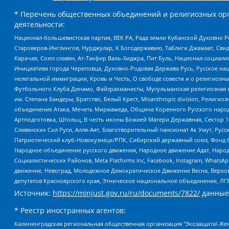
* Перечень общественных объединений и религиозных орг
деятельности:
Национал-большевистская партия, ВЕК РА, Рада земли Кубанской Духовно
Староверов-Инглингов, Нурджулар, К Богодержавию, Таблиги Джамаат, Сви
Карачая, Союз славян, Ат-Такфир Валь-Хиджра, Пит Буль, Национал-социал
Инициатива города Череповца, Духовно-Родовая Держава Русь, Русское н
нелегальной иммиграции, Кровь и Честь, О свободе совести и о религиоз
Футбольного Клуба Динамо, Файзрахманисты, Мусульманская религиозная о
им. Степана Бандеры, Братство, Белый Крест, Misanthropic division, Рели
объединение Атака, Мечеть Мирмамеда, Община Коренного Русского народа
Артподготовка, Штольц, В честь иконы Божией Матери Державная, Сектор 1
Славянских Сил Руси, Алля-Аят, Благотворительный пансионат Ак Умут, Русск
Патриотический клуб-Новокузнецк/РПК, Сибирский державный союз, Фонд б
Народное объединение русского движения, Народное движение Адат, Народ
Социалистических Районов, Meta Platforms Inc, Facebook, Instagram, Wha
движение, Невоград, Молодежное Демократическое Движение Весна, Верхов
депутатов Красноярского края, Этническое национальное объединение, ЛГ
Источник:
https://minjust.gov.ru/ru/documents/7822/
данные
* Реестр иностранных агентов:
Калининградская региональная общественная организация "Экозащита!-Женсовет", Фонд содействия защите прав и свобод граждан "Общественный вердикт", Фонд "Институт Развития Свободы Информации", Частное учреждение "Информационное агентство МЕМО. РУ", Региональная общественная организация "Общественная комиссия по сохранению наследия академика Сахарова", Фонд поддержки свободы прессы, Санкт-Петербургская общественная правозащитная организация "Гражданский контроль", Межрегиональная общественная организация "Информационно-просветительский центр "Мемориал", Региональный Фонд "Центр Защиты Прав Средств Массовой Информации", с 05.12.2023 Фонд "Центр Защиты Прав Средств массовой информации", Региональная общественная благотворительная организация помощи беженцам и мигрантам "Гражданское содействие", Негосударственное образовательное учреждение дополнительного профессионального образования (повышение квалификации) специалистов "АКАДЕМИЯ ПО ПРАВАМ ЧЕЛОВЕКА", Свердловская региональная общественная организация "Сутяжник", Автономная некоммерческая организация "Центр независимых социологических исследований", Союз общественных объединений "Российский исследовательский центр по правам человека", Региональное общественное учреждение научно-информационный центр "МЕМОРИАЛ", Некоммерческая организация "Фонд защиты гласности", Автономная некоммерческая организация "Институт прав человека", Городская общественная организация "Екатеринбургское общество "МЕМОРИАЛ", Городская общественная организация "Рязанское историко-просветительское и правозащитное общество "Мемориал" (Рязанский Мемориал), Челябинский региональный орган общественной самодеятельности – женское общественное объединение "Женщины Евразии", Челябинский региональный орган общественной самодеятельности "Уральская правозащитная группа", Фонд содействия защите здоровья и социальной справедливости имени Андрея Рылькова, Автономная Некоммерческая Организация "Аналитический Центр Юрия Левады", Автономная некоммерческая организация социальной поддержки населения "Проект Апрель", Региональная общественная организация помощи женщинам и детям, находящимся в кризисной ситуации "Информационно-методический центр "Анна", Фонд содействия развитию массовых коммуникаций и правовому просвещению "Так-так-Так", Фонд содействия устойчивому развитию "Серебряная тайга", Свердловский региональный общественный фонд социальных проектов "Новое время", "Idel.Реалии", Кавказ.Реалии, Крым.Реалии, Телеканал Настоящее Время, Татаро-башкирская служба Радио Свобода (Azatliq Radiosi), Радио Свободная Европа/Радио Свобода (PCE/PC), "Сибирь.Реалии", "Фактограф", Благотворительный фонд помощи осужденным и их семьям, Автономная некоммерческая организация "Институт глобализации и социальных движений", Фонд "В защиту прав заключенных", Частное учреждение "Центр поддержки и содействия развитию средств массовой информации", Пензенский региональный общественный благотворительный фонд "Гражданский союз", "Север.Реалии", Некоммерческая организация Фонд "Правовая инициатива", Общество с ограниченной ответственностью "Радио Свободная Европа/Радио Свобода", Чешское информационное агентство "MEDIUM-ORIENT", Красноярская региональная общественная организация "Мы против СПИДа", Камалягин Денис Николаевич, Маркелов Сергей Евгеньевич, Пономарев Лев Александрович, Савицкая Людмила Алексеевна, Автоно