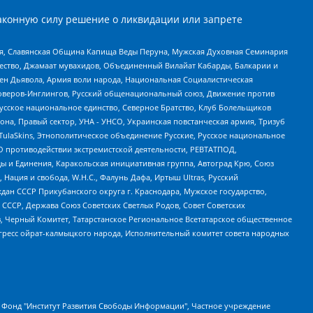
аконную силу решение о ликвидации или запрете
ья, Славянская Община Капища Веды Перуна, Мужская Духовная Семинария
щество, Джамаат мувахидов, Объединенный Вилайат Кабарды, Балкарии и
ден Дьявола, Армия воли народа, Национальная Социалистическая
роверов-Инглингов, Русский общенациональный союз, Движение против
усское национальное единство, Северное Братство, Клуб Болельщиков
а, Правый сектор, УНА - УНСО, Украинская повстанческая армия, Тризуб
 TulaSkins, Этнополитическое объединение Русские, Русское национальное
О противодействии экстремистской деятельности, РЕВТАТПОД,
ы и Единения, Каракольская инициативная группа, Автоград Крю, Союз
 Нация и свобода, W.H.С., Фалунь Дафа, Иртыш Ultras, Русский
ан СССР Прикубанского округа г. Краснодара, Мужское государство,
СССР, Держава Союз Советских Светлых Родов, Совет Советских
в, Черный Комитет, Татарстанское Региональное Всетатарское общественное
гресс ойрат-калмыцкого народа, Исполнительный комитет совета народных
евосточное общественное движение "Маяк", Санкт-Петербургская ЛГБТ-инициативная группа "Выход", Инициативная группа ЛГБТ+ "Реверс", Алексеев Андрей Викторович, Бекбулатова Таисия Львовна, Беляев Иван Михайлович, Владыкина Елена Сергеевна, Гельман Марат Александрович, Никульшина Вероника Юрьевна, Толоконникова Надежда Андреевна, Шендерович Виктор Анатольевич, Общество с ограниченной ответственностью "Данное сообщение", Общество с ограниченной ответственностью Издательский дом "Новая глава", Айнбиндер Александра Александровна, Московский комьюнити-центр для ЛГБТ+инициатив, Благотворительный фонд развития филантропии, Deutsche Welle (Германия, Kurt-Schumacher-Strasse 3, 53113 Bonn), Борзунова Мария Михайловна, Воробьев Виктор Викторович, Голубева Анна Львовна, Константинова Алла Михайловна, Малкова Ирина Владимировна, Мурадов Мурад Абдулгалимович, Осетинская Елизавета Николаевна, Понасенков Евгений Николаевич, Ганапольский Матвей Юрьевич, Киселев Евгений Алексеевич, Борухович Ирина Григорьевна, Дремин Иван Тимофеевич, Дубровский Дмитрий Викторович, Красноярская региональная общественная организация поддержки и развития альтернативных образовательных технологий и межкультурных коммуникаций "ИНТЕРРА", Маяковская Екатерина Алексеевна, Фейгин Марк Захарович, Филимонов Андрей Викторович, Дзугкоева Регина Николаевна, Доброхотов Роман Александрович, Дудь Юрий Александрович, Елкин Сергей Владимирович, Кругликов Кирилл Игоревич, Сабунаева Мария Леонидовна, Семенов Алексей Владимирович, Шаинян Карен Багратович, Шульман Екатерина Михайловна, Асафьев Артур Валерьевич, Вахштайн Виктор Семенович, Венедиктов Алексей Алексеевич, Лушникова Екатерина Евгеньевна, Волков Леонид Михайлович, Невзоров Александр Глебович, Пархоменко Сергей Борисович, Сироткин Ярослав Николаевич, Кара-Мурза Владимир Владимирович, Баранова Наталья Владимировна, Гозман Леонид Яковлевич, Кагарлицкий Борис Юльевич, Климарев Михаил Валерьевич, Милов Владимир Станиславович, Автономная некоммерческая организация Краснодарский центр современного искусства "Типография", Моргенштерн Алишер Тагирович, Соболь Любовь Эдуардовна, Общество с ограниченной ответственностью "ЛИЗА НОРМ", Каспаров Гарри Кимович, Ходорковский Михаил Борисович, Общество с ограниченной ответственностью "Апрельские тезисы", Данилович Ирина Брониславовна, Кашин Олег Владимирович, Петров Николай Владимирович, Пивоваров Алексей Владимирович, Соколов Михаил Владимирович, Цветкова Юлия Владимировна, Чичваркин Евгений Александрович, Комитет против пыток/Команда против пыток, Общество с ограниченной ответственностью "Первый научный", Общество с ограниченной ответственностью "Вертолет и ко", Белоцерковская Вероника Борисовна, Кац Максим Евгеньевич, Лазарева Татьяна Юрьевна, Шаведдинов Руслан Табризович, Яшин Илья Валерьевич, Общество с ограниченной ответственностью "Иноагент ААВ", Алешковский Дмитрий Петрович, Альбац Евгения Марковна, Быков Дмитрий Львович, Галямина Юлия Евгеньевна, Лойко Сергей Леонидович, Мартынов Кирилл Константинович, Медведев Сергей Александрович, Крашенинников Федор Геннадиевич, Гордеева Катерина Вл