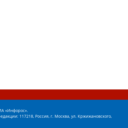
ИА «Инфорос».
едакции: 117218, Россия, г. Москва, ул. Кржижановского,