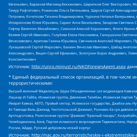
Евгеньевич, Барахоев Магомед Бекханович, Шарипков Олег Викторович, М
Тимур Рифгатович, Романова Ольга Евгеньевна, Щаров Сергей Алексадрови
Петровна, Кочеткова Татьяна Владимировна, Чуркина Наталья Валерьевна, 
Илларионова Юлия Юрьевна, Саранг Анна Васильевна, Захарова Светлана 
Гефтер Валентин Михайлович, Симонов Алексей Кириллович, Флиге Ирина 
Беляев Сергей Иванович, Голубева Елена Николаевна, Ганнушкина Светлана
Вячеславович, Арапова Галина Юрьевна, Свечников Анатолий Мариевич, П
Лукашевский Сергей Маркович, Бахмин Вячеслав Иванович, Шабад Анатоли
Александрович, Вицин Сергей Ефимович, Золотухин Борис Андреевич, Леви
Константинович
Источник:
http://unro.minjust.ru/NKOForeignAgent.aspx
данн
* Единый федеральный список организаций, в том числе и
террористическими:
Высший военный Маджлисуль Шура Объединенных сил моджахедов Кавказа, Ко
Лашкар-И-Тайба, Исламская группа, Движение Талибан, Исламская партия Т
Имарат Кавказ, АБТО, Правый сектор, Исламское государство, Джабха аль-
Ат-Тавхида Валь-Джихад, Чистопольский Джамаат, Рохнамо ба суи давлати и
Артподготовка, Религиозная группа “Джамаат “Красный пахарь”, Колумбайн
Челебиджихана, Азов, Партия исламского возрождения Таджикистана, Народ
России, Айдар, Русский добровольческий корпус
Источник:
http://nac.gov.ru/terroristicheskie-i-ekstremistskie-