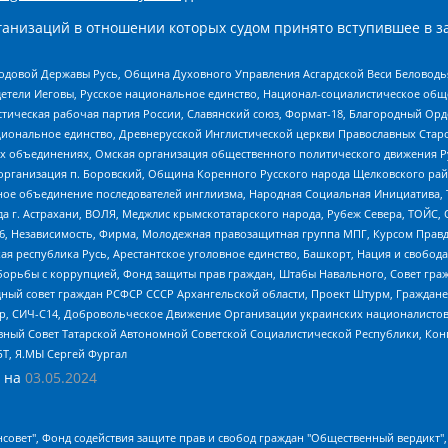
анизаций в отношении которых судом принято вступившее в з
 Родовой Державы Русь, Община Духовного Управления Асгардской Веси Беловод
детели Иеговы, Русское национальное единство, Национал-социалистическое об
истическая рабочая партия России, Славянский союз, Формат-18, Благородный Ор
ациональное единство, Древнерусской Инглистической церкви Православных Ста
ных объединениях, Омская организация общественного политического движения Р
рганизация п. Боровский, Община Коренного Русского народа Щелковского район
гиозное объединение последователей инглиизма, Народная Социальная Инициатива,
 г. Астрахани, ВОЛЯ, Меджлис крымскотатарского народа, Рубеж Севера, ТОЙС, 
6, Независимость, Фирма, Молодежная правозащитная группа МПГ, Курсом Правд
ая республика Русь, Арестантское уголовное единство, Башкорт, Нация и свобода,
орьбы с коррупцией, Фонд защиты прав граждан, Штабы Навального, Совет гражд
ный совет граждан РСФСР СССР Архангельской области, Проект Штурм, Граждане 
tsApp, СИЧ-С14, Добровольческое Движение Организации украинских националисто
ный Совет Татарской Автономной Советской Социалистической Республики, Кон
БТ, Я.МЫ Сергей Фургал
 на
03.05.2024
мная некоммерческая организация "Центр по работе с проблемой насилия "НАСИЛИЮ.НЕТ", Межрегиональный профессиональный союз работников здравоохранения "Альянс врачей", Юридическое лицо, зарегистрированное в Латвийской Республике, SIA "Medusa Project" (регистрационный номер 40103797863, дата регистрации 10.06.2014), Некоммерческая организация "Фонд по борьбе с коррупцией", Автономная некоммерческая организация "Институт права и публичной политики", Баданин Роман Сергеевич, Гликин Максим Александрович, Железнова Мария Михайловна, Лукьянова Юлия Сергеевна, Маетная Елизавета Витальевна, Маняхин Петр Борисович, Чуракова Ольга Владимировна, Ярош Юлия Петровна, Юридическое лицо "The Insider SIA", зарегистрированное в Риге, Латвийская Республика (дата регистрации 26.06.2015), являющееся администратором доменного имени интернет-издания "The Insider SIA", https://theins.ru, Постернак Алексей Евгеньевич, Рубин Михаил Аркадьевич, Анин Роман Александрович, Юридическое лицо Istories fonds, зарегистрированное в Латвийской Республике (регистрационный номер 50008295751, дата регистрации 24.02.2020), Великовский Дмитрий Александрович, Долинина Ирина Николаевна, Мароховская Алеся Алексеевна, Шлейнов Роман Юрьевич, Шмагун Олеся Валентиновна, Общество с ограниченной ответственностью "Альтаир 2021", Общество с ограниченной ответственностью "Вега 2021", Общество с ограниченной ответственностью "Главный редактор 2021", Общество с ограниченной ответственностью "Ромашки монолит", Важенков Артем Валерьевич, Ивановская областная общественная организация "Центр гендерных исследований", Гурман Юрий Альбертович, Медиапроект "ОВД-Инфо", Егоров Владимир Владимирович, Жилинский Владимир Александрович, Общество с ограниченной ответственностью "ЗП", Иванова София Юрьевна, Карезина Инна Павловна, Кильтау Екатерина Викторовна, Петров Алексей Викторович, Пискунов Сергей Евгеньевич, Смирнов Сергей Сергеевич, Тихонов Михаил Сергеевич, Общество с ограниченной ответственностью "ЖУРНАЛИСТ-ИНОСТРАННЫЙ АГЕНТ", Арапова Галина Юрьевна, Вольтская Татьяна Анатольевна, Американская компания "Mason G.E.S. Anonymous Foundation" (США), являющаяся владельцем интернет-издания https://mnews.world/, Компания "Stichting Bellingcat", зарегистрированная в Нидерландах (дата регистрации 11.07.2018), Захаров Андрей Вячеславович, Клепиковская Екатерина Дмитриевна, Общество с ограниченной ответственностью "МЕМО", Перл Роман Александрович, Симонов Евгений Алексеевич, Соловьева Елена Анатольевна, Сотников Даниил Владимирович, Сурначева Елизавета Дмитриевна, Автономная некоммерческая организация по защите прав человека и информированию населения "Якутия – Наше Мнение", Общество с ограниченной ответственностью "Москоу диджитал медиа", с 26.01.2023 Общество с ограниченной ответственностью "Чайка Белые сады", Ветошкина Валерия Валерьевна, Заговора Максим Александрович, Межрегиональное общественное движение "Российская ЛГБТ - сеть", Оленичев Максим Владимирович, Павлов Иван Юрьевич, Скворцова Елена Сергеевна, Общество с ограниченной ответственностью "Как бы инагент", Кочетков Игорь Викторович, Общество с ограниченной ответственностью "Честные выборы", Еланчик Олег Александрович, Общество с ограниченной ответственностью "Нобелевский призыв", Гималова Регина Эмилевна, Григорьев Андрей Валерьевич, Григорьева Алина Александровна, Ассоциация по содействию защите прав призывников, альтернативнослужащих и военнослужащих "Правозащитная группа "Гражданин.Армия.Право", Хисамова Регина Фаритовна, Автономная некоммерческая организация по реализации социально-правовых программ "Лилит", Дальн