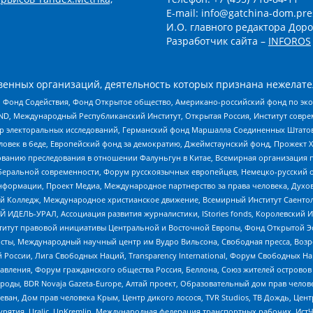
E-mail: info@gatchina-dom.pre
И.О. главного редактора Доро
Разработчик сайта –
INFOROS
енных организаций, деятельность которых признана нежелате
 Фонд Содействия, Фонд Открытое общество, Американо-российский фонд по э
 Международный Республиканский Институт, Открытая Россия, Институт совре
р электоральных исследований, Германский фонд Маршалла Соединенных Штатов
еловек в беде, Европейский фонд за демократию, Джеймстаунский фонд, Прожект
дованию преследования в отношении Фалуньгун в Китае, Всемирная организация 
беральной современности, Форум русскоязычных европейцев, Немецко-русский о
формации, Проект Медиа, Международное партнерство за права человека, Духов
 Колледж, Международное христианское движение, Всемирный Институт Саентол
 ИДЕЛЬ-УРАЛ, Ассоциация развития журналистики, IStories fonds, Королевск
r, Институт правовой инициативы Центральной и Восточной Европы, Фонд Открытой Э
ты, Международный научный центр им Вудро Вильсона, Свободная пресса, Возро
России, Лига Свободных Наций, Transparеncy International, Форум Свободных Н
правления, Форум гражданского общества Россия, Беллона, Союз жителей острово
роды, BDR Novaja Gazeta-Europe, Алтай проект, Образовательный дом прав челов
еван, Дом прав человека Крым, Центр дикого лосося, TVR Studios, ТВ Дождь, Це
урятия, Uralic, UnKremlin, Международная федерация транспортных рабочих, Ист