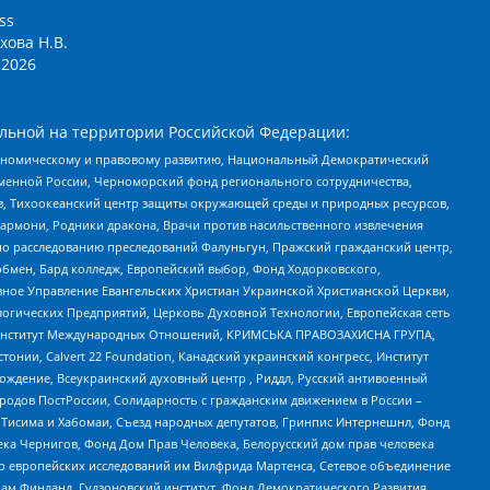
ss
хова Н.В.
2026
льной на территории Российской Федерации:
кономическому и правовому развитию, Национальный Демократический
менной России, Черноморский фонд регионального сотрудничества,
, Тихоокеанский центр защиты окружающей среды и природных ресурсов,
 Хармони, Родники дракона, Врачи против насильственного извлечения
по расследованию преследований Фалуньгун, Пражский гражданский центр,
бмен, Бард колледж, Европейский выбор, Фонд Ходорковского,
ное Управление Евангельских Христиан Украинской Христианской Церкви,
огических Предприятий, Церковь Духовной Технологии, Европейская сеть
ий Институт Международных Отношений, КРИМСЬКА ПРАВОЗАХИСНА ГРУПА,
стонии, Calvert 22 Foundation, Канадский украинский конгресс, Институт
ждение, Всеукраинский духовный центр , Риддл, Русский антивоенный
ародов ПостРоссии, Солидарность с гражданским движением в России –
в Тисима и Хабомаи, Съезд народных депутатов, Гринпис Интернешнл, Фонд
ека Чернигов, Фонд Дом Прав Человека, Белорусский дом прав человека
нтр европейских исследований им Вилфрида Мартенса, Сетевое объединение
Чам Финланд, Гудзоновский институт, Фонд Демократического Развития,