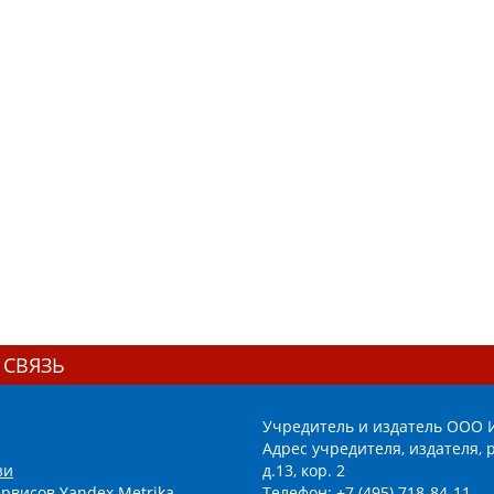
 СВЯЗЬ
Учредитель и издатель ООО 
Адрес учредителя, издателя, р
зи
д.13, кор. 2
рвисов Yandex.Metrika,
Телефон: +7 (495) 718-84-11