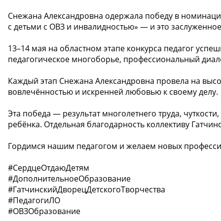
Снежана Александровна одержала победу в номинаци
с детьми с ОВЗ и инвалидностью» — и это заслуженно
13–14 мая на областном этапе конкурса педагог успеш
педагогическое многоборье, профессиональный диал
Каждый этап Снежана Александровна провела на высо
вовлечённостью и искренней любовью к своему делу.
Эта победа — результат многолетнего труда, чуткости
ребёнка. Отдельная благодарность коллективу Гатчинс
Гордимся нашим педагогом и желаем новых професс
#СердцеОтдаюДетям
#ДополнительноеОбразование
#ГатчинскийДворецДетскогоТворчества
#ПедагогиЛО
#ОВЗОбразование