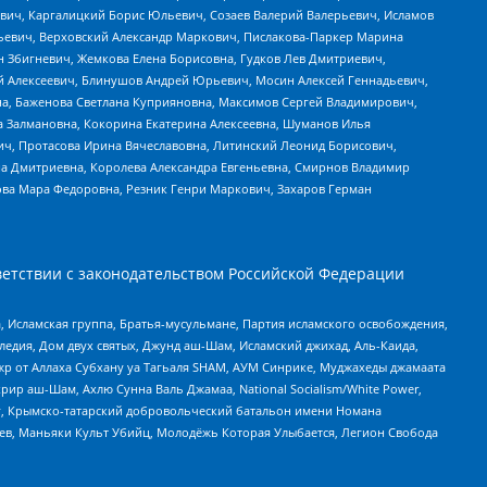
вич, Каргалицкий Борис Юльевич, Созаев Валерий Валерьевич, Исламов
льевич, Верховский Александр Маркович, Пислакова-Паркер Марина
н Збигневич, Жемкова Елена Борисовна, Гудков Лев Дмитриевич,
й Алексеевич, Блинушов Андрей Юрьевич, Мосин Алексей Геннадьевич,
а, Баженова Светлана Куприяновна, Максимов Сергей Владимирович,
а Залмановна, Кокорина Екатерина Алексеевна, Шуманов Илья
ч, Протасова Ирина Вячеславовна, Литинский Леонид Борисович,
а Дмитриевна, Королева Александра Евгеньевна, Смирнов Владимир
ова Мара Федоровна, Резник Генри Маркович, Захаров Герман
етствии с законодательством Российской Федерации
 Исламская группа, Братья-мусульмане, Партия исламского освобождения,
едия, Дом двух святых, Джунд аш-Шам, Исламский джихад, Аль-Каида,
жр от Аллаха Субхану уа Тагьаля SHAM, АУМ Синрике, Муджахеды джамаата
рир аш-Шам, Ахлю Сунна Валь Джамаа, National Socialism/White Power,
рг, Крымско-татарский добровольческий батальон имени Номана
оев, Маньяки Культ Убийц, Молодёжь Которая Улыбается, Легион Свобода