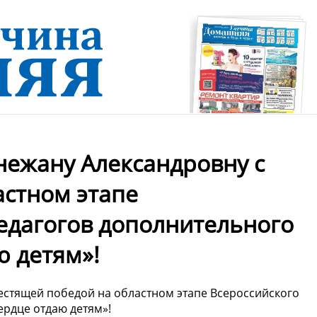
ежану Александровну с
астном этапе
педагогов дополнительного
ю детям»!
стящей победой на областном этапе Всероссийского
ердце отдаю детям»!