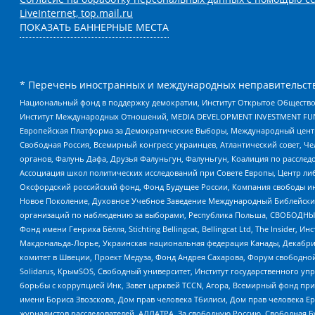
LiveInternet, top.mail.ru
ПОКАЗАТЬ БАННЕРНЫЕ МЕСТА
* Перечень иностранных и международных неправительств
Национальный фонд в поддержку демократии, Институт Открытое Общество
Институт Международных Отношений, MEDIA DEVELOPMENT INVESTMENT FUND,
Европейская Платформа за Демократические Выборы, Международный цент
Свободная Россия, Всемирный конгресс украинцев, Атлантический совет, Ч
органов, Фалунь Дафа, Друзья Фалуньгун, Фалуньгун, Коалиция по рассле
Ассоциация школ политических исследований при Совете Европы, Центр ли
Оксфордский российский фонд, Фонд Будущее России, Компания свободы ин
Новое Поколение, Духовное Учебное Заведение Международный Библейский
организаций по наблюдению за выборами, Республика Польша, СВОБОДНЫЙ
Фонд имени Генриха Бёлля, Stichting Bellingcat, Bellingcat Ltd, The Inside
Макдональда-Лорье, Украинская национальная федерация Канады, Декабрис
комитет в Швеции, Проект Медуза, Фонд Андрея Сахарова, Форум свободной 
Solidarus, КрымSOS, Свободный университет, Институт государственного у
борьбы с коррупцией Инк, Завет церквей TCCN, Агора, Всемирный фонд при
имени Бориса Звозскова, Дом прав человека Тбилиси, Дом прав человека Ер
журналистов расследователей, АЛЛАТРА, За свободную Россию, Свободная Б