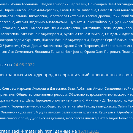
ошель Ирина Ароновна, Шведов Григорий Сергеевич, Пономарев Лев Александро
ч, Цирульников Борис Альбертович, Гасан Ольга Павловна, Паутов Юрий Анато
Акимова Татьяна Николаевна, Золотарева Екатерина Александровна, Рачинский Я
Сергеевна, Аверин Владимир Анатольевич, Щур Татьяна Михайловна, Щур Никола
Анатольевна, Мельникова Валентина Дмитриевна, Вититинова Елена Владимировн
 Алексеевна, Закс Елена Владимировна, Буртина Елена Юрьевна, Гендель Людмил
рохоров Вадим Юрьевич, Шахова Елена Владимировна, Подузов Сергей Васильеви
й Ефимович, Сухих Дарья Николаевна, Орлов Олег Петрович, Добровольская Анн
нсон Лев Семенович, Локшина Татьяна Иосифовна, Орлов Олег Петрович, Поляк
ые на
24.03.2022
ностранных и международных организаций, признанных в соотв
нгресс народов Ичкерии и Дагестана, База, Асбат аль-Ансар, Священная война,
уркестана, Общество социальных реформ, Общество возрождения исламского насл
Нусра ли-Ахль аш-Шам, Народное ополчение имени К. Минина и Д. Пожарского, Ад
сломи, Террористическое сообщество Сеть, Катиба Таухид валь-Джихад, Хайят Тах
, Хатлонский джамаат, Мусульманская религиозная группа п. Кушкуль г. Оренбу
ная самооборона, Дуббайский джамаат, московская ячейка, Батал-Хаджи Белхор
organizacii-i-materialy.html
данные на
16.11.2023