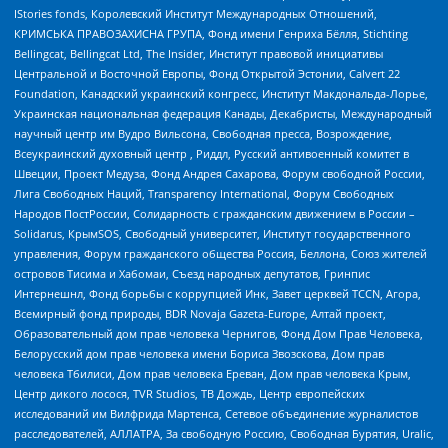
IStories fonds, Королевский Институт Международных Отношений,
КРИМСЬКА ПРАВОЗАХИСНА ГРУПА, Фонд имени Генриха Бёлля, Stichting
Bellingcat, Bellingcat Ltd, The Insider, Институт правовой инициативы
Центральной и Восточной Европы, Фонд Открытой Эстонии, Calvert 22
Foundation, Канадский украинский конгресс, Институт Макдональда-Лорье,
Украинская национальная федерация Канады, Декабристы, Международный
научный центр им Вудро Вильсона, Свободная пресса, Возрождение,
Всеукраинский духовный центр , Риддл, Русский антивоенный комитет в
Швеции, Проект Медуза, Фонд Андрея Сахарова, Форум свободной России,
Лига Свободных Наций, Transparеncy International, Форум Свободных
Народов ПостРоссии, Солидарность с гражданским движением в России –
Solidarus, КрымSOS, Свободный университет, Институт государственного
управления, Форум гражданского общества Россия, Беллона, Союз жителей
островов Тисима и Хабомаи, Съезд народных депутатов, Гринпис
Интернешнл, Фонд борьбы с коррупцией Инк, Завет церквей TCCN, Агора,
Всемирный фонд природы, BDR Novaja Gazeta-Europe, Алтай проект,
Образовательный дом прав человека Чернигов, Фонд Дом Прав Человека,
Белорусский дом прав человека имени Бориса Звозскова, Дом прав
человека Тбилиси, Дом прав человека Ереван, Дом прав человека Крым,
Центр дикого лосося, TVR Studios, ТВ Дождь, Центр европейских
исследований им Вилфрида Мартенса, Сетевое объединение журналистов
расследователей, АЛЛАТРА, За свободную Россию, Свободная Бурятия, Uralic,