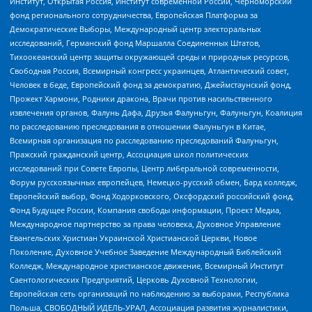
Институт, Открытая Россия, Институт современной России, Черноморский
фонд регионального сотрудничества, Европейская Платформа за
Демократические Выборы, Международный центр электоральных
исследований, Германский фонд Маршалла Соединенных Штатов,
Тихоокеанский центр защиты окружающей среды и природных ресурсов,
Свободная Россия, Всемирный конгресс украинцев, Атлантический совет,
Человек в беде, Европейский фонд за демократию, Джеймстаунский фонд,
Прожект Хармони, Родники дракона, Врачи против насильственного
извлечения органов, Фалунь Дафа, Друзья Фалуньгун, Фалуньгун, Коалиция
по расследованию преследования в отношении Фалуньгун в Китае,
Всемирная организация по расследованию преследований Фалуньгун,
Пражский гражданский центр, Ассоциация школ политических
исследований при Совете Европы, Центр либеральной современности,
Форум русскоязычных европейцев, Немецко-русский обмен, Бард колледж,
Европейский выбор, Фонд Ходорковского, Оксфордский российский фонд,
Фонд Будущее России, Компания свободы информации, Проект Медиа,
Международное партнерство за права человека, Духовное Управление
Евангельских Христиан Украинской Христианской Церкви, Новое
Поколение, Духовное Учебное Заведение Международный Библейский
Колледж, Международное христианское движение, Всемирный Институт
Саентологических Предприятий, Церковь Духовной Технологии,
Европейская сеть организаций по наблюдению за выборами, Республика
Польша, СВОБОДНЫЙ ИДЕЛЬ-УРАЛ, Ассоциация развития журналистики,