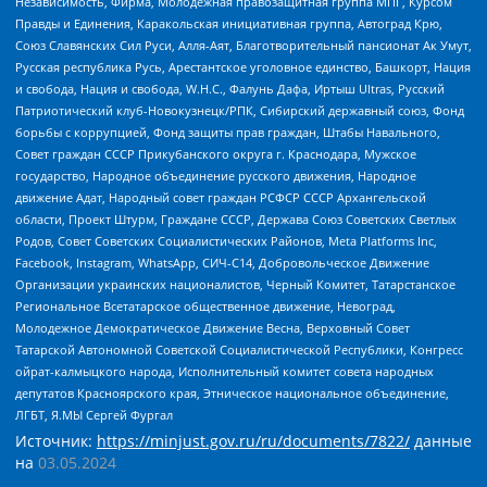
Независимость, Фирма, Молодежная правозащитная группа МПГ, Курсом
Правды и Единения, Каракольская инициативная группа, Автоград Крю,
Союз Славянских Сил Руси, Алля-Аят, Благотворительный пансионат Ак Умут,
Русская республика Русь, Арестантское уголовное единство, Башкорт, Нация
и свобода, Нация и свобода, W.H.С., Фалунь Дафа, Иртыш Ultras, Русский
Патриотический клуб-Новокузнецк/РПК, Сибирский державный союз, Фонд
борьбы с коррупцией, Фонд защиты прав граждан, Штабы Навального,
Совет граждан СССР Прикубанского округа г. Краснодара, Мужское
государство, Народное объединение русского движения, Народное
движение Адат, Народный совет граждан РСФСР СССР Архангельской
области, Проект Штурм, Граждане СССР, Держава Союз Советских Светлых
Родов, Совет Советских Социалистических Районов, Meta Platforms Inc,
Facebook, Instagram, WhatsApp, СИЧ-С14, Добровольческое Движение
Организации украинских националистов, Черный Комитет, Татарстанское
Региональное Всетатарское общественное движение, Невоград,
Молодежное Демократическое Движение Весна, Верховный Совет
Татарской Автономной Советской Социалистической Республики, Конгресс
ойрат-калмыцкого народа, Исполнительный комитет совета народных
депутатов Красноярского края, Этническое национальное объединение,
ЛГБТ, Я.МЫ Сергей Фургал
Источник:
https://minjust.gov.ru/ru/documents/7822/
данные
на
03.05.2024