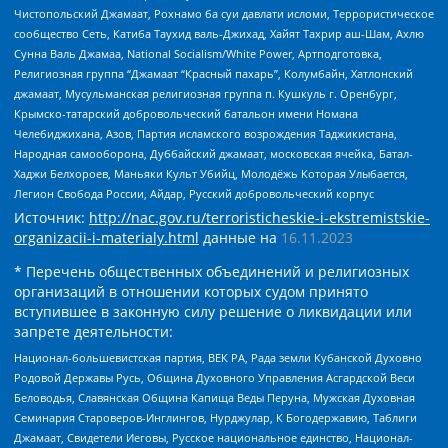
Чистопольский Джамаат, Рохнамо ба суи давлати исломи, Террористическое
сообщество Сеть, Катиба Таухид валь-Джихад, Хайят Тахрир аш-Шам, Ахлю
Сунна Валь Джамаа, National Socialism/White Power, Артподготовка,
Религиозная группа “Джамаат “Красный пахарь”, Колумбайн, Хатлонский
джамаат, Мусульманская религиозная группа п. Кушкуль г. Оренбург,
Крымско-татарский добровольческий батальон имени Номана
Челебиджихана, Азов, Партия исламского возрождения Таджикистана,
Народная самооборона, Дуббайский джамаат, московская ячейка, Батал-
Хаджи Белхороев, Маньяки Культ Убийц, Молодёжь Которая Улыбается,
Легион Свобода России, Айдар, Русский добровольческий корпус
Источник:
http://nac.gov.ru/terroristicheskie-i-ekstremistskie-
organizacii-i-materialy.html
данные на
16.11.2023
* Перечень общественных объединений и религиозных
организаций в отношении которых судом принято
вступившее в законную силу решение о ликвидации или
запрете деятельности:
Национал-большевистская партия, ВЕК РА, Рада земли Кубанской Духовно
Родовой Державы Русь, Община Духовного Управления Асгардской Веси
Беловодья, Славянская Община Капища Веды Перуна, Мужская Духовная
Семинария Староверов-Инглингов, Нурджулар, К Богодержавию, Таблиги
Джамаат, Свидетели Иеговы, Русское национальное единство, Национал-