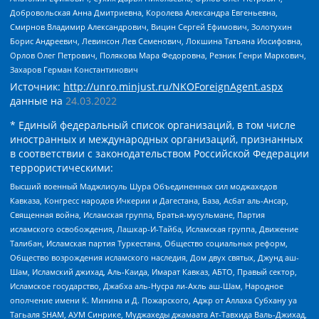
Добровольская Анна Дмитриевна, Королева Александра Евгеньевна,
Смирнов Владимир Александрович, Вицин Сергей Ефимович, Золотухин
Борис Андреевич, Левинсон Лев Семенович, Локшина Татьяна Иосифовна,
Орлов Олег Петрович, Полякова Мара Федоровна, Резник Генри Маркович,
Захаров Герман Константинович
Источник:
http://unro.minjust.ru/NKOForeignAgent.aspx
данные на
24.03.2022
* Единый федеральный список организаций, в том числе
иностранных и международных организаций, признанных
в соответствии с законодательством Российской Федерации
террористическими:
Высший военный Маджлисуль Шура Объединенных сил моджахедов
Кавказа, Конгресс народов Ичкерии и Дагестана, База, Асбат аль-Ансар,
Священная война, Исламская группа, Братья-мусульмане, Партия
исламского освобождения, Лашкар-И-Тайба, Исламская группа, Движение
Талибан, Исламская партия Туркестана, Общество социальных реформ,
Общество возрождения исламского наследия, Дом двух святых, Джунд аш-
Шам, Исламский джихад, Аль-Каида, Имарат Кавказ, АБТО, Правый сектор,
Исламское государство, Джабха аль-Нусра ли-Ахль аш-Шам, Народное
ополчение имени К. Минина и Д. Пожарского, Аджр от Аллаха Субхану уа
Тагьаля SHAM, АУМ Синрике, Муджахеды джамаата Ат-Тавхида Валь-Джихад,