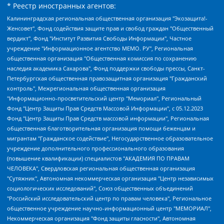
* Реестр иностранных агентов:
Калининградская региональная общественная организация "Экозащита!-Женсовет", Фонд содействия защите прав и свобод граждан "Общественный вердикт", Фонд "Институт Развития Свободы Информации", Частное учреждение "Информационное агентство МЕМО. РУ", Региональная общественная организация "Общественная комиссия по сохранению наследия академика Сахарова", Фонд поддержки свободы прессы, Санкт-Петербургская общественная правозащитная организация "Гражданский контроль", Межрегиональная общественная организация "Информационно-просветительский центр "Мемориал", Региональный Фонд "Центр Защиты Прав Средств Массовой Информации", с 05.12.2023 Фонд "Центр Защиты Прав Средств массовой информации", Региональная общественная благотворительная организация помощи беженцам и мигрантам "Гражданское содействие", Негосударственное образовательное учреждение дополнительного профессионального образования (повышение квалификации) специалистов "АКАДЕМИЯ ПО ПРАВАМ ЧЕЛОВЕКА", Свердловская региональная общественная организация "Сутяжник", Автономная некоммерческая организация "Центр независимых социологических исследований", Союз общественных объединений "Российский исследовательский центр по правам человека", Региональное общественное учреждение научно-информационный центр "МЕМОРИАЛ", Некоммерческая организация "Фонд защиты гласности", Автономная некоммерческая организация "Институт прав человека", Городская общественная организация "Екатеринбургское общество "МЕМОРИАЛ", Городская общественная организация "Рязанское историко-просветительское и правозащитное общество "Мемориал" (Рязанский Мемориал), Челябинский региональный орган общественной самодеятельности – женское общественное объединение "Женщины Евразии", Челябинский региональный орган общественной самодеятельности "Уральская правозащитная группа", Фонд содействия защите здоровья и социальной справедливости имени Андрея Рылькова, Автономная Некоммерческая Организация "Аналитический Центр Юрия Левады", Автономная некоммерческая организация социальной поддержки населения "Проект Апрель", Региональная общественная организация помощи женщинам и детям, находящимся в кризисной ситуации "Информационно-методический центр "Анна", Фонд содействия развитию массовых коммуникаций и правовому просвещению "Так-так-Так", Фонд содействия устойчивому развитию "Серебряная тайга", Свердловский региональный общественный фонд социальных проектов "Новое время", "Idel.Реалии", Кавказ.Реалии, Крым.Реалии, Телеканал Настоящее Время, Татаро-башкирская служба Радио Свобода (Azatliq Radiosi), Радио Свободная Европа/Радио Свобода (PCE/PC), "Сибирь.Реалии", "Фактограф", Благотворительный фонд помощи осужденным и их семьям, Автономная некоммерческая организация "Институт глобализации и социальных движений", Фонд "В защиту прав заключенных", Частное учреждение "Центр поддержки и содействия развитию средств массовой информации", Пензенский региональный общественный благотворительный фонд "Гражданский союз", "Север.Реалии", Некоммерческая организация Фонд "Правовая инициатива", Общество с ограниченной ответственностью "Радио Свободная Европа/Радио Свобода", Чешское информационное агентство "MEDIUM-ORIENT", Красноярская региональная общественная организация "Мы против СПИДа", Камалягин Денис Николаевич, Маркелов Сергей Евгеньевич, Пономарев Лев Александрович, Савицкая Людмила Алексеевна, Автономная некоммерческая организация "Центр по работе с проблемой насилия "НАСИЛИЮ.НЕТ", Межрегиональный профессиональный союз работников здравоохранения "Альянс врачей", Юридическое лицо, зарегистрированное в Латвийской Республике, SIA "Medusa Project" (регистрационный номер 40103797863, дата регистрации 10.06.2014), Некоммерческая организация "Фонд по борьбе с коррупцией", Автономная некоммерческая организация "Институт права и публичной политики", Баданин Роман Сергеевич, Гликин Максим Александрович, Железнова Мария Михайловна, Лукьянова Юлия Сергеевна, Маетная Елизавета Витальевна, Маняхин Петр Борисович, Чуракова Ольга Владимировна, Ярош Юлия Петровна, Юридическое лицо "The Insider SIA", зарегистрированное в Риге, Латвийская Республика (дата регистрации 26.06.2015), являющееся администратором доменного имени интернет-издания "The Insider SIA", https://theins.ru, Постернак Алексей Евгеньевич, Рубин Михаил Аркадьевич, Анин Роман Александрович, Юридическое лицо Istories fonds, зарегистрированное в Латвийской Республике (регистрационный номер 50008295751, дата регистрации 24.02.2020), Великовский Дмитрий Александрович, Долинина Ирина Николаевна, Мароховская Алеся Алексеевна, Шлейнов Роман Юрьевич, Шмагун Олеся Валентиновна, Общество с ограниченной ответственностью "Альтаир 2021", Общество с ограниченной ответственностью "Вега 2021", Общество с ограниченной ответственностью "Главный редактор 2021", Общество с ограниченной ответственностью "Ромашки монолит", Важенков Артем Валерьевич, Ивановская областная общественная организация "Центр гендерных исследований", Гурман Юрий Альбертович, Медиапроект "ОВД-Инфо", Егоров Владимир Владимирович, Жилинский Владимир Александрович, Общество с ограниченной ответственностью "ЗП", Иванова София Юрьевна, Карезина Инна Павловна, Кильтау Екатерина Викторовна, Петров Алексей Викторович, Пискунов Сергей Евгеньевич, Смирнов Сергей Сергеевич, Тихонов Михаил Сергеевич, Общество с ограниченной ответственностью "ЖУРНАЛИСТ-ИНОСТРАННЫЙ АГЕНТ", Арапова Галина Юрьевна, Вольтская Татьяна Анатольевна, Американская компания "Mason G.E.S. Anonymous Foundation" (США), являющаяся владельцем интернет-издания https://mnews.world/, Компания "Stichting Bellingcat", зарегистрированная в Нидерландах (дата регистрации 11.07.2018), Захаров Андрей Вячеславович, Клепиковская Екатерина Дмитриевна, Общество с ограниченной ответственностью "МЕМО", Перл Роман Александрович, Симонов Евгений Алексеевич, Соловьева Елена Анатольевна, Сотников Даниил Владимирович, Сурначева Елизавета Дмитриевна, Автономная некоммерческая организация по защите прав человека и информированию населения "Якутия – Наше Мнение", Общество с ограниченной ответственностью "Москоу диджитал медиа", с 26.01.2023 Общество с ограниченной ответственностью "Чайка Белые сады", Ветошкина Валерия Валерьевна, Заговора Максим Александрович, Межрегиональное общественное движение "Российская ЛГБТ - сеть", Оленичев Максим Владимирович, Павлов Иван Юрьевич, Скворцова Елена Сергеевна, Общество с ограниченной ответственностью "Как бы инагент", Кочетков Игорь Викторович, Общество с ограниченной ответственностью "Честные выборы", Еланчик Олег Александрович, Общество с ограниченной ответственностью "Нобелевский призыв", Гималова Регина Эмилевна, Григорьев Андрей Валерьевич, Григорьева Алина Александровна, Ассоциация по содействию защите прав призывников, альтернативнослужащих и военнослужащих "Правозащитная группа "Гражданин.Армия.Право", Хисамова Регина Фаритовна, Автономная некоммерческая организация по реализации социально-правовых программ "Лилит", Дальневосточное общественное движение "Маяк", Санкт-Петербургская ЛГБТ-инициативная группа "Выход", Инициативная группа ЛГБТ+ "Реверс", Алексеев Андрей Викторович, Бекбулатова Таисия Львовна, Беляев Иван Михайлович, Владыкина Елена Сергеевна, Гельман Марат Александрович, Никульшина Вероника Юрьевна, Толоконникова Надежда Андреевна, Шендерович Виктор Анатольевич, Общество с ограниченной ответственностью "Данное сообщение", Общество с ограниченной ответственностью Издательский дом "Новая глава", Айнбиндер Александра Александровна, Московский комьюнити-центр для ЛГБТ+инициатив, Благотворительный фонд развития филантропии, Deutsche Welle (Германия, Kurt-Schumacher-Strasse 3, 53113 Bonn), Борзунова Мария Михайловна, Воробьев Виктор Викторович, Голубева Анна Львовна, Константинова Алла Михайловна, Малкова Ирина Владимировна, Мурадов Мурад Абдулгалимович, Осетинская Елизавета Николаевна, Понасенков Евгений Николаевич, Ганапольский Матвей Юрьевич, Киселев Евгений Алексеевич, Борухович Ирина Григорьевна, Дремин Иван Тимофеевич, Дубровский Дмитрий Викторович, Красноярская региональная общественная организация поддержки и развития альтернативных образовательных технологий и межкультурных коммуникаций "ИНТЕРРА", Маяковская Екатерина Алексеевна, Фейгин Марк Захарович, Филимонов Андрей Викторович, Дзугкоева Регина Николаевна, Доброхотов Роман Александрович, Дудь Юрий Александрович, Елкин Сергей Владимирович, Кругликов Кирилл Игоревич, Сабунаева Мария Леонидовна, Семенов Алексей Владимирович, Шаинян Карен Багратович, Шульман Екатерина Михайловна, Асафьев Артур Валерьевич, Вахштайн Виктор Семенович, Венедиктов Алексей Алексеевич, Лушникова Екатерина Евгеньевна, Волков Леонид Михайлович, Невзоров Александр Глебович, Пархоменко Сергей Борисович, Сироткин Ярослав Николаевич, Кара-Мурза Владимир Владимирович, Баранова Наталья Владимировна, Гозман Леонид Яковлевич, Кагарлицкий Борис Юльевич, Климарев Михаил Валерьевич, Милов Владимир Станиславович, Автономная некоммерческая организация Краснодарский центр современного искусства "Типография", Моргенштерн Алишер Тагирович, Соболь Любовь Эдуардовна, Общество с ограниченной ответственностью "ЛИЗА НОРМ", Каспаров Гарри Кимович, Ходорковский Михаил Борисович, Общество с ограниченной ответственностью "Апрельские тезисы", Данилович Ирина Брониславовна, Кашин Олег Владимирович, Петров Николай Владимирович, Пивоваров Алексей Владимирович, Соколов Михаил Владимирович, Цветкова Юлия Владимировна, Чичваркин Евгений Александрович, Комитет против пыток/Команда против пыток, Общество с ограниченной ответственностью "Первый научный", Общество с ограниченной ответственностью "Вертолет и ко", Белоцерковская Вероника Борисовна, Кац Максим Евгеньевич, Лазарева Татьяна Юрьевна, Шаведдинов Руслан Табризович, Яшин Илья Валерьевич, Общество с ограниченной ответственностью "Иноагент ААВ", Алешковский Дмитрий Петрович, Альбац Евгения Марковна, Быков Дмитрий Львович, Галямина Юлия Евгеньевна, Лойко Сергей Леонидович, Мартынов Кирилл Константинович, Медведев Сергей Александрович, Крашенинников Федор Геннадиевич, Гордеева Катерина Вл