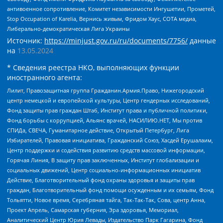
антивоенное сопротивление, Комитет независимости Ингушетии, Прометей,
Stop Occupation of Karelia, Вернись живым, Фридом Хаус, СОТА медиа,
Либерально-демократическая Лига Украины
Источник:
https://minjust.gov.ru/ru/documents/7756/
данные
на
13.05.2024
* Сведения реестра НКО, выполняющих функции
иностранного агента:
Лилит, Правозащитная группа Гражданин.Армия.Право, Нижегородский
центр немецкой и европейской культуры, Центр гендерных исследований,
Фонд защиты прав граждан Штаб, Институт права и публичной политики,
Фонд борьбы с коррупцией, Альянс врачей, НАСИЛИЮ.НЕТ, Мы против
СПИДа, СВЕЧА, Гуманитарное действие, Открытый Петербург, Лига
Избирателей, Правовая инициатива, Гражданский Союз, Хасдей Ерушалаим,
Центр поддержки и содействия развитию средств массовой информации,
Горячая Линия, В защиту прав заключенных, Институт глобализации и
социальных движений, Центр социально-информационных инициатив
Действие, Благотворительный фонд охраны здоровья и защиты прав
граждан, Благотворительный фонд помощи осужденным и их семьям, Фонд
Тольятти, Новое время, Серебряная тайга, Так-Так-Так, Сова, центр Анна,
Проект Апрель, Самарская губерния, Эра здоровья, Мемориал,
Аналитический Центр Юрия Левады, Издательство Парк Гагарина, Фонд