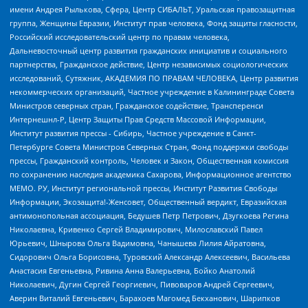
имени Андрея Рылькова, Сфера, Центр СИБАЛЬТ, Уральская правозащитная
группа, Женщины Евразии, Институт прав человека, Фонд защиты гласности,
Российский исследовательский центр по правам человека,
Дальневосточный центр развития гражданских инициатив и социального
партнерства, Гражданское действие, Центр независимых социологических
исследований, Сутяжник, АКАДЕМИЯ ПО ПРАВАМ ЧЕЛОВЕКА, Центр развития
некоммерческих организаций, Частное учреждение в Калининграде Совета
Министров северных стран, Гражданское содействие, Трансперенси
Интернешнл-Р, Центр Защиты Прав Средств Массовой Информации,
Институт развития прессы - Сибирь, Частное учреждение в Санкт-
Петербурге Совета Министров Северных Стран, Фонд поддержки свободы
прессы, Гражданский контроль, Человек и Закон, Общественная комиссия
по сохранению наследия академика Сахарова, Информационное агентство
МЕМО. РУ, Институт региональной прессы, Институт Развития Свободы
Информации, Экозащита!-Женсовет, Общественный вердикт, Евразийская
антимонопольная ассоциация, Бедушев Петр Петрович, Дзугкоева Регина
Николаевна, Кривенко Сергей Владимирович, Милославский Павел
Юрьевич, Шнырова Ольга Вадимовна, Чанышева Лилия Айратовна,
Сидорович Ольга Борисовна, Туровский Александр Алексеевич, Васильева
Анастасия Евгеньевна, Ривина Анна Валерьевна, Бойко Анатолий
Николаевич, Дугин Сергей Георгиевич, Пивоваров Андрей Сергеевич,
Аверин Виталий Евгеньевич, Барахоев Магомед Бекханович, Шарипков