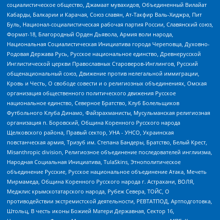
социалистическое общество, Джамаат мувахидов, Объединенный Вилайат
Кабарды, Балкарии и Карачая, Союз славян, Ат-Такфир Валь-Хиджра, Пит
Буль, Национал-социалистическая рабочая партия России, Славянский союз,
Формат-18, Благородный Орден Дьявола, Армия воли народа,
Национальная Социалистическая Инициатива города Череповца, Духовно-
Родовая Держава Русь, Русское национальное единство, Древнерусской
Инглистической церкви Православных Староверов-Инглингов, Русский
общенациональный союз, Движение против нелегальной иммиграции,
Кровь и Честь, О свободе совести и о религиозных объединениях, Омская
организация общественного политического движения Русское
национальное единство, Северное Братство, Клуб Болельщиков
Футбольного Клуба Динамо, Файзрахманисты, Мусульманская религиозная
организация п. Боровский, Община Коренного Русского народа
Щелковского района, Правый сектор, УНА - УНСО, Украинская
повстанческая армия, Тризуб им. Степана Бандеры, Братство, Белый Крест,
Misanthropic division, Религиозное объединение последователей инглиизма,
Народная Социальная Инициатива, TulaSkins, Этнополитическое
объединение Русские, Русское национальное объединение Атака, Мечеть
Мирмамеда, Община Коренного Русского народа г. Астрахани, ВОЛЯ,
Меджлис крымскотатарского народа, Рубеж Севера, ТОЙС, О
противодействии экстремистской деятельности, РЕВТАТПОД, Артподготовка,
Штольц, В честь иконы Божией Матери Державная, Сектор 16,