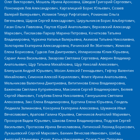
Олег Викторович, Мошель Ирина Ароновна, Шведов Григорий Сергеевич,
Пономарев Лев Александрович, Каргалицкий Борис Юльевич, Созаев
Валерий Валерьевич, Исламов Тимур Рифгатович, Романова Ольга
Евгеньевна, Щаров Сергей Алексадрович, Цирульников Борис Альбертович,
Гасан Ольга Павловна, Паутов Юрий Анатольевич, Верховский Александр
Маркович, Пислакова-Паркер Марина Петровна, Кочеткова Татьяна
Владимировна, Чуркина Наталья Валерьевна, Акимова Татьяна Николаевна,
Золотарева Екатерина Александровна, Рачинский Ян Збигневич, Жемкова
Елена Борисовна, Гудков Лев Дмитриевич, Илларионова Юлия Юрьевна,
Саранг Анна Васильевна, Захарова Светлана Сергеевна, Аверин Владимир
Анатольевич, Щур Татьяна Михайловна, Щур Николай Алексеевич,
Блинушов Андрей Юрьевич, Мосин Алексей Геннадьевич, Гефтер Валентин
Михайлович, Симонов Алексей Кириллович, Флиге Ирина Анатольевна,
Мельникова Валентина Дмитриевна, Вититинова Елена Владимировна,
Баженова Светлана Куприяновна, Максимов Сергей Владимирович, Беляев
Сергей Иванович, Голубева Елена Николаевна, Ганнушкина Светлана
Алексеевна, Закс Елена Владимировна, Буртина Елена Юрьевна, Гендель
Людмила Залмановна, Кокорина Екатерина Алексеевна, Шуманов Илья
Вячеславович, Арапова Галина Юрьевна, Свечников Анатолий Мариевич,
Прохоров Вадим Юрьевич, Шахова Елена Владимировна, Подузов Сергей
Васильевич, Протасова Ирина Вячеславовна, Литинский Леонид Борисович,
Лукашевский Сергей Маркович, Бахмин Вячеслав Иванович, Шабад
Анатолий Ефимович, Сухих Дарья Николаевна, Орлов Олег Петрович,