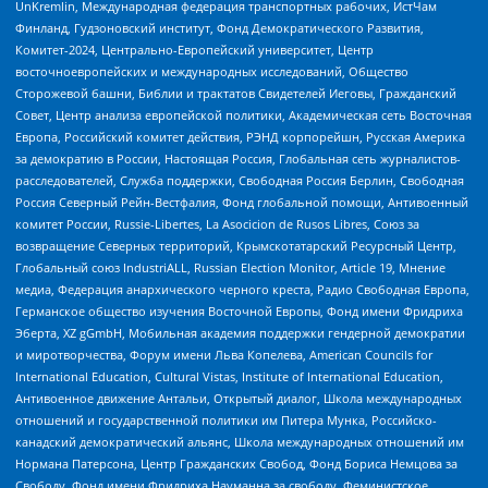
UnKremlin, Международная федерация транспортных рабочих, ИстЧам
Финланд, Гудзоновский институт, Фонд Демократического Развития,
Комитет-2024, Центрально-Европейский университет, Центр
восточноевропейских и международных исследований, Общество
Сторожевой башни, Библии и трактатов Свидетелей Иеговы, Гражданский
Совет, Центр анализа европейской политики, Академическая сеть Восточная
Европа, Российский комитет действия, РЭНД корпорейшн, Русская Америка
за демократию в России, Настоящая Россия, Глобальная сеть журналистов-
расследователей, Служба поддержки, Свободная Россия Берлин, Свободная
Россия Северный Рейн-Вестфалия, Фонд глобальной помощи, Антивоенный
комитет России, Russie-Libertes, La Asocicion de Rusos Libres, Союз за
возвращение Северных территорий, Крымскотатарский Ресурсный Центр,
Глобальный союз IndustriALL, Russian Election Monitor, Article 19, Мнение
медиа, Федерация анархического черного креста, Радио Свободная Европа,
Германское общество изучения Восточной Европы, Фонд имени Фридриха
Эберта, XZ gGmbH, Мобильная академия поддержки гендерной демократии
и миротворчества, Форум имени Льва Копелева, American Councils for
International Education, Cultural Vistas, Institute of International Education,
Антивоенное движение Антальи, Открытый диалог, Школа международных
отношений и государственной политики им Питера Мунка, Российско-
канадский демократический альянс, Школа международных отношений им
Нормана Патерсона, Центр Гражданских Свобод, Фонд Бориса Немцова за
Свободу, Фонд имени Фридриха Науманна за свободу, Феминистское