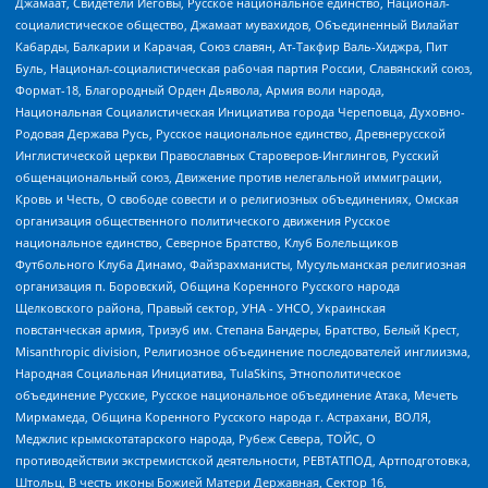
Джамаат, Свидетели Иеговы, Русское национальное единство, Национал-
социалистическое общество, Джамаат мувахидов, Объединенный Вилайат
Кабарды, Балкарии и Карачая, Союз славян, Ат-Такфир Валь-Хиджра, Пит
Буль, Национал-социалистическая рабочая партия России, Славянский союз,
Формат-18, Благородный Орден Дьявола, Армия воли народа,
Национальная Социалистическая Инициатива города Череповца, Духовно-
Родовая Держава Русь, Русское национальное единство, Древнерусской
Инглистической церкви Православных Староверов-Инглингов, Русский
общенациональный союз, Движение против нелегальной иммиграции,
Кровь и Честь, О свободе совести и о религиозных объединениях, Омская
организация общественного политического движения Русское
национальное единство, Северное Братство, Клуб Болельщиков
Футбольного Клуба Динамо, Файзрахманисты, Мусульманская религиозная
организация п. Боровский, Община Коренного Русского народа
Щелковского района, Правый сектор, УНА - УНСО, Украинская
повстанческая армия, Тризуб им. Степана Бандеры, Братство, Белый Крест,
Misanthropic division, Религиозное объединение последователей инглиизма,
Народная Социальная Инициатива, TulaSkins, Этнополитическое
объединение Русские, Русское национальное объединение Атака, Мечеть
Мирмамеда, Община Коренного Русского народа г. Астрахани, ВОЛЯ,
Меджлис крымскотатарского народа, Рубеж Севера, ТОЙС, О
противодействии экстремистской деятельности, РЕВТАТПОД, Артподготовка,
Штольц, В честь иконы Божией Матери Державная, Сектор 16,