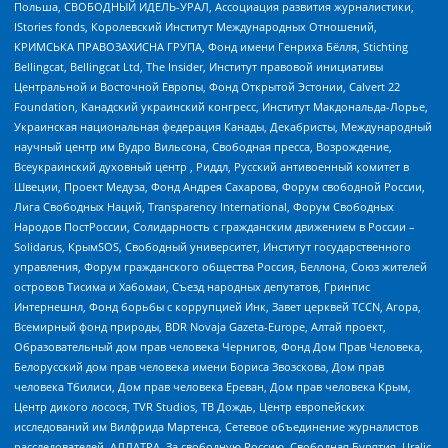
Польша, СВОБОДНЫЙ ИДЕЛЬ-УРАЛ, Ассоциация развития журналистики,
IStories fonds, Королевский Институт Международных Отношений,
КРИМСЬКА ПРАВОЗАХИСНА ГРУПА, Фонд имени Генриха Бёлля, Stichting
Bellingcat, Bellingcat Ltd, The Insider, Институт правовой инициативы
Центральной и Восточной Европы, Фонд Открытой Эстонии, Calvert 22
Foundation, Канадский украинский конгресс, Институт Макдональда-Лорье,
Украинская национальная федерация Канады, Декабристы, Международный
научный центр им Вудро Вильсона, Свободная пресса, Возрождение,
Всеукраинский духовный центр , Риддл, Русский антивоенный комитет в
Швеции, Проект Медуза, Фонд Андрея Сахарова, Форум свободной России,
Лига Свободных Наций, Transparеncy International, Форум Свободных
Народов ПостРоссии, Солидарность с гражданским движением в России –
Solidarus, КрымSOS, Свободный университет, Институт государственного
управления, Форум гражданского общества Россия, Беллона, Союз жителей
островов Тисима и Хабомаи, Съезд народных депутатов, Гринпис
Интернешнл, Фонд борьбы с коррупцией Инк, Завет церквей TCCN, Агора,
Всемирный фонд природы, BDR Novaja Gazeta-Europe, Алтай проект,
Образовательный дом прав человека Чернигов, Фонд Дом Прав Человека,
Белорусский дом прав человека имени Бориса Звозскова, Дом прав
человека Тбилиси, Дом прав человека Ереван, Дом прав человека Крым,
Центр дикого лосося, TVR Studios, ТВ Дождь, Центр европейских
исследований им Вилфрида Мартенса, Сетевое объединение журналистов
расследователей, АЛЛАТРА, За свободную Россию, Свободная Бурятия, Uralic,