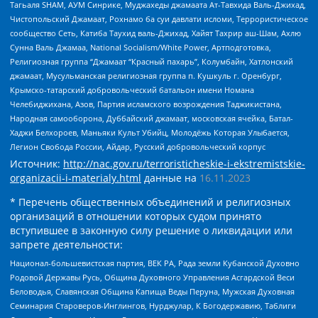
Тагьаля SHAM, АУМ Синрике, Муджахеды джамаата Ат-Тавхида Валь-Джихад,
Чистопольский Джамаат, Рохнамо ба суи давлати исломи, Террористическое
сообщество Сеть, Катиба Таухид валь-Джихад, Хайят Тахрир аш-Шам, Ахлю
Сунна Валь Джамаа, National Socialism/White Power, Артподготовка,
Религиозная группа “Джамаат “Красный пахарь”, Колумбайн, Хатлонский
джамаат, Мусульманская религиозная группа п. Кушкуль г. Оренбург,
Крымско-татарский добровольческий батальон имени Номана
Челебиджихана, Азов, Партия исламского возрождения Таджикистана,
Народная самооборона, Дуббайский джамаат, московская ячейка, Батал-
Хаджи Белхороев, Маньяки Культ Убийц, Молодёжь Которая Улыбается,
Легион Свобода России, Айдар, Русский добровольческий корпус
Источник:
http://nac.gov.ru/terroristicheskie-i-ekstremistskie-
organizacii-i-materialy.html
данные на
16.11.2023
* Перечень общественных объединений и религиозных
организаций в отношении которых судом принято
вступившее в законную силу решение о ликвидации или
запрете деятельности:
Национал-большевистская партия, ВЕК РА, Рада земли Кубанской Духовно
Родовой Державы Русь, Община Духовного Управления Асгардской Веси
Беловодья, Славянская Община Капища Веды Перуна, Мужская Духовная
Семинария Староверов-Инглингов, Нурджулар, К Богодержавию, Таблиги