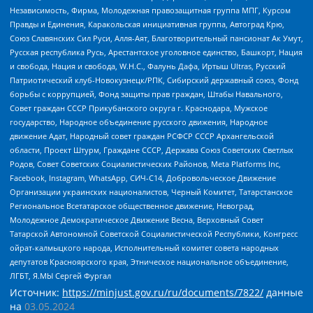
Независимость, Фирма, Молодежная правозащитная группа МПГ, Курсом
Правды и Единения, Каракольская инициативная группа, Автоград Крю,
Союз Славянских Сил Руси, Алля-Аят, Благотворительный пансионат Ак Умут,
Русская республика Русь, Арестантское уголовное единство, Башкорт, Нация
и свобода, Нация и свобода, W.H.С., Фалунь Дафа, Иртыш Ultras, Русский
Патриотический клуб-Новокузнецк/РПК, Сибирский державный союз, Фонд
борьбы с коррупцией, Фонд защиты прав граждан, Штабы Навального,
Совет граждан СССР Прикубанского округа г. Краснодара, Мужское
государство, Народное объединение русского движения, Народное
движение Адат, Народный совет граждан РСФСР СССР Архангельской
области, Проект Штурм, Граждане СССР, Держава Союз Советских Светлых
Родов, Совет Советских Социалистических Районов, Meta Platforms Inc,
Facebook, Instagram, WhatsApp, СИЧ-С14, Добровольческое Движение
Организации украинских националистов, Черный Комитет, Татарстанское
Региональное Всетатарское общественное движение, Невоград,
Молодежное Демократическое Движение Весна, Верховный Совет
Татарской Автономной Советской Социалистической Республики, Конгресс
ойрат-калмыцкого народа, Исполнительный комитет совета народных
депутатов Красноярского края, Этническое национальное объединение,
ЛГБТ, Я.МЫ Сергей Фургал
Источник:
https://minjust.gov.ru/ru/documents/7822/
данные
на
03.05.2024