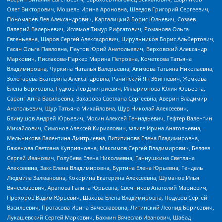
Олег Викторович, Мошель Ирина Ароновна, Шведов Григорий Сергеевич,
Пономарев Лев Александрович, Каргалицкий Борис Юльевич, Созаев
Валерий Валерьевич, Исламов Тимур Рифгатович, Романова Ольга
Евгеньевна, Щаров Сергей Алексадрович, Цирульников Борис Альбертович,
Гасан Ольга Павловна, Паутов Юрий Анатольевич, Верховский Александр
Маркович, Пислакова-Паркер Марина Петровна, Кочеткова Татьяна
Владимировна, Чуркина Наталья Валерьевна, Акимова Татьяна Николаевна,
Золотарева Екатерина Александровна, Рачинский Ян Збигневич, Жемкова
Елена Борисовна, Гудков Лев Дмитриевич, Илларионова Юлия Юрьевна,
Саранг Анна Васильевна, Захарова Светлана Сергеевна, Аверин Владимир
Анатольевич, Щур Татьяна Михайловна, Щур Николай Алексеевич,
Блинушов Андрей Юрьевич, Мосин Алексей Геннадьевич, Гефтер Валентин
Михайлович, Симонов Алексей Кириллович, Флиге Ирина Анатольевна,
Мельникова Валентина Дмитриевна, Вититинова Елена Владимировна,
Баженова Светлана Куприяновна, Максимов Сергей Владимирович, Беляев
Сергей Иванович, Голубева Елена Николаевна, Ганнушкина Светлана
Алексеевна, Закс Елена Владимировна, Буртина Елена Юрьевна, Гендель
Людмила Залмановна, Кокорина Екатерина Алексеевна, Шуманов Илья
Вячеславович, Арапова Галина Юрьевна, Свечников Анатолий Мариевич,
Прохоров Вадим Юрьевич, Шахова Елена Владимировна, Подузов Сергей
Васильевич, Протасова Ирина Вячеславовна, Литинский Леонид Борисович,
Лукашевский Сергей Маркович, Бахмин Вячеслав Иванович, Шабад