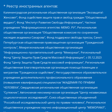
* Реестр иностранных агентов:
Калининградская региональная общественная организация "Экозащита!-Женсовет", Фонд содействия защите прав и свобод граждан "Общественный вердикт", Фонд "Институт Развития Свободы Информации", Частное учреждение "Информационное агентство МЕМО. РУ", Региональная общественная организация "Общественная комиссия по сохранению наследия академика Сахарова", Фонд поддержки свободы прессы, Санкт-Петербургская общественная правозащитная организация "Гражданский контроль", Межрегиональная общественная организация "Информационно-просветительский центр "Мемориал", Региональный Фонд "Центр Защиты Прав Средств Массовой Информации", с 05.12.2023 Фонд "Центр Защиты Прав Средств массовой информации", Региональная общественная благотворительная организация помощи беженцам и мигрантам "Гражданское содействие", Негосударственное образовательное учреждение дополнительного профессионального образования (повышение квалификации) специалистов "АКАДЕМИЯ ПО ПРАВАМ ЧЕЛОВЕКА", Свердловская региональная общественная организация "Сутяжник", Автономная некоммерческая организация "Центр независимых социологических исследований", Союз общественных объединений "Российский исследовательский центр по правам человека", Региональное общественное учреждение научно-информационный центр "МЕМОРИАЛ", Некоммерческая организация "Фонд защиты гласности", Автономная некоммерческая организация "Институт прав человека", Городская общественная организация "Екатеринбургское общество "МЕМОРИАЛ", Городская общественная организация "Рязанское историко-просветительское и правозащитное общество "Мемориал" (Рязанский Мемориал), Челябинский региональный орган общественной самодеятельности – женское общественное объединение "Женщины Евразии", Челябинский региональный орган общественной самодеятельности "Уральская правозащитная группа", Фонд содействия защите здоровья и социальной справедливости имени Андрея Рылькова, Автономная Некоммерческая Организация "Аналитический Центр Юрия Левады", Автономная некоммерческая организация социальной поддержки населения "Проект Апрель", Региональная общественная организация помощи женщинам и детям, находящимся в кризисной ситуации "Информационно-методический центр "Анна", Фонд содействия развитию массовых коммуникаций и правовому просвещению "Так-так-Так", Фонд содействия устойчивому развитию "Серебряная тайга", Свердловский региональный общественный фонд социальных проектов "Новое время", "Idel.Реалии", Кавказ.Реалии, Крым.Реалии, Телеканал Настоящее Время, Татаро-башкирская служба Радио Свобода (Azatliq Radiosi), Радио Свободная Европа/Радио Свобода (PCE/PC), "Сибирь.Реалии", "Фактограф", Благотворительный фонд помощи осужденным и их семьям, Автономная некоммерческая организация "Институт глобализации и социальных движений", Фонд "В защиту прав заключенных", Частное учреждение "Центр поддержки и содействия развитию средств массовой информации", Пензенский региональный общественный благотворительный фонд "Гражданский союз", "Север.Реалии", Некоммерческая организация Фонд "Правовая инициатива", Общество с ограниченной ответственностью "Радио Свободная Европа/Радио Свобода", Чешское информационное агентство "MEDIUM-ORIENT", Красноярская региональная общественная организация "Мы против СПИДа", Камалягин Денис Николаевич, Маркелов Сергей Евгеньевич, Пономарев Лев Александрович, Савицкая Людмила Алексеевна, Автономная некоммерческая организация "Центр по работе с проблемой насилия "НАСИЛИЮ.НЕТ", Межрегиональный профессиональный союз работников здравоохранения "Альянс врачей", Юридическое лицо, зарегистрированное в Латвийской Республике, SIA "Medusa Project" (регистрационный номер 40103797863, дата регистрации 10.06.2014), Некоммерческая организация "Фонд по борьбе с коррупцией", Автономная некоммерческая организация "Институт права и публичной политики", Баданин Роман Сергеевич, Гликин Максим Александрович, Железнова Мария Михайловна, Лукьянова Юлия Сергеевна, Маетная Елизавета Витальевна, Маняхин Петр Борисович, Чуракова Ольга Владимировна, Ярош Юлия Петровна, Юридическое лицо "The Insider SIA", зарегистрированное в Риге, Латвийская Республика (дата регистрации 26.06.2015), являющееся администратором доменного имени интернет-издания "The Insider SIA", https://theins.ru, Постернак Алексей Евгеньевич, Рубин Михаил Аркадьевич, Анин Роман Александрович, Юридическое лицо Istories fonds, зарегистрированное в Латвийской Республике (регистрационный номер 50008295751, дата регистрации 24.02.2020), Великовский Дмитрий Александрович, Долинина Ирина Николаевна, Мароховская Алеся Алексеевна, Шлейнов Роман Юрьевич, Шмагун Олеся Валентиновна, Общество с ограниченной ответственностью "Альтаир 2021", Общество с ограниченной ответственностью "Вега 2021", Общество с ограниченной ответственностью "Главный редактор 2021", Общество с ограниченной ответственностью "Ромашки монолит", Важенков Артем Валерьевич, Ивановская областная общественная организация "Центр гендерных исследований", Гурман Юрий Альбертович, Медиапроект "ОВД-Инфо", Егоров Владимир Владимирович, Жилинский Владимир Александрович, Общество с ограниченной ответственностью "ЗП", Иванова София Юрьевна, Карезина Инна Павловна, Кильтау Екатерина Викторовна, Петров Алексей Викторович, Пискунов Сергей Евгеньевич, Смирнов Сергей Сергеевич, Тихонов Михаил Сергеевич, Общество с ограниченной ответственностью "ЖУРНАЛИСТ-ИНОСТРАННЫЙ АГЕНТ", Арапова Галина Юрьевна, Вольтская Татьяна Анатольевна, Американская компания "Mason G.E.S. Anonymous Foundation" (США), являющаяся владельцем интернет-издания https://mnews.world/, Компания "Stichting Bellingcat", зарегистрированная в Нидерландах (дата регистрации 11.07.2018), Захаров Андрей Вячеславович, Клепиковская Екатерина Дмитриевна, Общество с ограниченной ответственностью "МЕМО", Перл Роман Александрович, Симонов Евгений Алексеевич, Соловьева Елена Анатольевна, Сотников Даниил Владимирович, Сурначева Елизавета Дмитриевна, Автономная некоммерческая организация по защите прав человека и информированию населения "Якутия – Наше Мнение", Общество с ограниченной ответственностью "Москоу диджитал медиа", с 26.01.2023 Общество с ограниченной ответственностью "Чайка Белые сады", Ветошкина Валерия Валерьевна, Заговора Максим Александрович, Межрегиональное общественное движение "Российская ЛГБТ - сеть", Оленичев Максим Владимирович, Павлов Иван Юрьевич, Скворцова Елена Сергеевна, Общество с ограниченной ответственностью "Как бы инагент", Кочетков Игорь Викторович, Общество с ограниченной ответственностью "Честные выборы", Еланчик Олег Александрович, Общество с ограниченной ответственностью "Нобелевский призыв", Гималова Регина Эмилевна, Григорьев Андрей Валерьевич, Григорьева Алина Александровна, Ассоциация по содействию защите прав призывников, альтернативнослужащих и военнослужащих "Правозащитная группа "Гражданин.Армия.Право", Хисамова Регина Фаритовна, Автономная некоммерческая организация по реализации социально-правовых программ "Лилит", Дальневосточное общественное движение "Маяк", Санкт-Петербургская ЛГБТ-инициативная группа "Выход", Инициативная группа ЛГБТ+ "Реверс", Алексеев Андрей Викторович, Бекбулатова Таисия Львовна, Беляев Иван Михайлович, Владыкина Елена Сергеевна, Гельман Марат Александрович, Никульшина Вероника Юрьевна, Толоконникова Надежда Андреевна, Шендерович Виктор Анатольевич, Общество с ограниченной ответственностью "Данное сообщение", Общество с ограниченной ответственностью Издательский дом "Новая глава", Айнбиндер Александра Александровна, Московский комьюнити-центр для ЛГБТ+инициатив, Благотворительный фонд развития филантропии, Deutsche Welle (Германия, Kurt-Schumacher-Strasse 3, 53113 Bonn), Борзунова Мария Михайловна, Воробьев Виктор Викторович, Голубева Анна Львовна, Константинова Алла Михайловна, Малкова Ирина Владимировна, Мурадов Мурад Абдулгалимович, Осетинская Елизавета Николаевна, Понасенков Евгений Николаевич, Ганапольский Матвей Юрьевич, Киселев Евгений Алексеевич, Борухович Ирина Григорьевна, Дремин Иван Тимофеевич, Дубровский Дмитрий Викторович, Красноярская региональная общественная организация поддержки и развития альтернативных образовательных технологий и межкультурных коммуникаций "ИНТЕРРА", Маяковская Екатерина Алексеевна, Фейгин Марк Захарович, Филимонов Андрей Викторович, Дзугкоева Регина Николаевна, Доброхотов Роман Александрович, Дудь Юрий Александрович, Елкин Сергей Владимирович, Кругликов Кирилл Игоревич, Сабунаева Мария Леонидовна, Семенов Алексей Владимирович, Шаинян Карен Багратович, Шульман Екатерина Михайловна, Асафьев Артур Валерьевич, Вахштайн Виктор Семенович, Венедиктов Алексей Алексеевич, Лушникова Екатерина Евгеньевна, Волков Леонид Михайлович, Невзоров Александр Глебович, Пархоменко Сергей Борисович, Сироткин Ярослав Николаевич, Кара-Мурза Владимир Владимирович, Баранова Наталья Владимировна, Гозман Леонид Яковлевич, Кагарлицкий Борис Юльевич, Климарев Михаил Валерьевич, Милов Владимир Станиславович, Автономная некоммерческая организация Краснодарский центр современного искусства "Типография", Моргенштерн Алишер Тагирович, Соболь Любовь Эдуардовна, Общество с ограниченной ответственностью "ЛИЗА НОРМ", Каспаров Гарри Кимович, Ходорковский Михаил Борисович, Общество с ограниченной ответственностью "Апрельские тезисы", Данилович Ирина Брониславовна, Кашин Олег Владимирович, Петров Николай Владимирович, Пивоваров Алексей Владимирович, Соколов Михаил Владимирович, Цветкова Юлия Владимировна, Чичваркин Евгений Александрович, Комитет против пыток/Команда против пыток, Общество с ограниченной ответственностью "Первый научный", Общество с ограниченной ответственностью "Вертолет и ко", Белоцерковская Вероника Борисовна, Кац Максим Евгеньевич, Лазарева Татьяна Юрьевна, Шаведдинов Руслан Табризович, Яшин Илья Валерьевич, Общество с ограниченной ответственностью "Иноагент ААВ", Алешковский Дмитрий Петрович, Альбац Евгения Марковна, Быков Дмитрий Львович, Галямина Юлия Евгеньевна, Лойко Сергей Леонидович, Мартынов Кирилл Константинович, Медведев Сергей Александрович, Крашенинников Федор Геннадиевич, Гордеева Катерина Вл