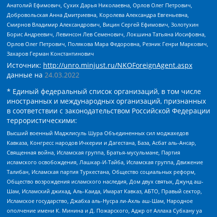
Анатолий Ефимович, Сухих Дарья Николаевна, Орлов Олег Петрович,
Добровольская Анна Дмитриевна, Королева Александра Евгеньевна,
Смирнов Владимир Александрович, Вицин Сергей Ефимович, Золотухин
Борис Андреевич, Левинсон Лев Семенович, Локшина Татьяна Иосифовна,
Орлов Олег Петрович, Полякова Мара Федоровна, Резник Генри Маркович,
Захаров Герман Константинович
Источник:
http://unro.minjust.ru/NKOForeignAgent.aspx
данные на
24.03.2022
* Единый федеральный список организаций, в том числе
иностранных и международных организаций, признанных
в соответствии с законодательством Российской Федерации
террористическими:
Высший военный Маджлисуль Шура Объединенных сил моджахедов
Кавказа, Конгресс народов Ичкерии и Дагестана, База, Асбат аль-Ансар,
Священная война, Исламская группа, Братья-мусульмане, Партия
исламского освобождения, Лашкар-И-Тайба, Исламская группа, Движение
Талибан, Исламская партия Туркестана, Общество социальных реформ,
Общество возрождения исламского наследия, Дом двух святых, Джунд аш-
Шам, Исламский джихад, Аль-Каида, Имарат Кавказ, АБТО, Правый сектор,
Исламское государство, Джабха аль-Нусра ли-Ахль аш-Шам, Народное
ополчение имени К. Минина и Д. Пожарского, Аджр от Аллаха Субхану уа