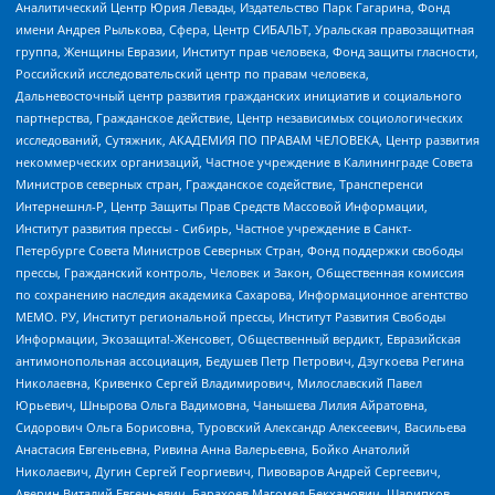
Аналитический Центр Юрия Левады, Издательство Парк Гагарина, Фонд
имени Андрея Рылькова, Сфера, Центр СИБАЛЬТ, Уральская правозащитная
группа, Женщины Евразии, Институт прав человека, Фонд защиты гласности,
Российский исследовательский центр по правам человека,
Дальневосточный центр развития гражданских инициатив и социального
партнерства, Гражданское действие, Центр независимых социологических
исследований, Сутяжник, АКАДЕМИЯ ПО ПРАВАМ ЧЕЛОВЕКА, Центр развития
некоммерческих организаций, Частное учреждение в Калининграде Совета
Министров северных стран, Гражданское содействие, Трансперенси
Интернешнл-Р, Центр Защиты Прав Средств Массовой Информации,
Институт развития прессы - Сибирь, Частное учреждение в Санкт-
Петербурге Совета Министров Северных Стран, Фонд поддержки свободы
прессы, Гражданский контроль, Человек и Закон, Общественная комиссия
по сохранению наследия академика Сахарова, Информационное агентство
МЕМО. РУ, Институт региональной прессы, Институт Развития Свободы
Информации, Экозащита!-Женсовет, Общественный вердикт, Евразийская
антимонопольная ассоциация, Бедушев Петр Петрович, Дзугкоева Регина
Николаевна, Кривенко Сергей Владимирович, Милославский Павел
Юрьевич, Шнырова Ольга Вадимовна, Чанышева Лилия Айратовна,
Сидорович Ольга Борисовна, Туровский Александр Алексеевич, Васильева
Анастасия Евгеньевна, Ривина Анна Валерьевна, Бойко Анатолий
Николаевич, Дугин Сергей Георгиевич, Пивоваров Андрей Сергеевич,
Аверин Виталий Евгеньевич, Барахоев Магомед Бекханович, Шарипков