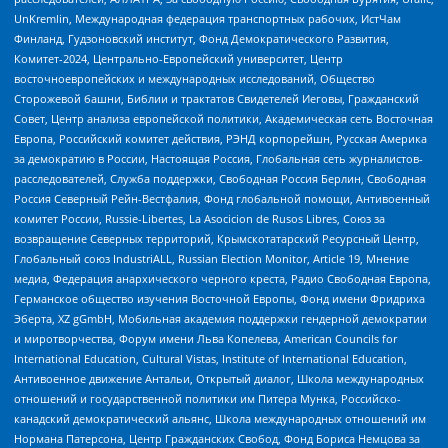
UnKremlin, Международная федерация транспортных рабочих, ИстЧам
Финланд, Гудзоновский институт, Фонд Демократического Развития,
Комитет-2024, Центрально-Европейский университет, Центр
восточноевропейских и международных исследований, Общество
Сторожевой башни, Библии и трактатов Свидетелей Иеговы, Гражданский
Совет, Центр анализа европейской политики, Академическая сеть Восточная
Европа, Российский комитет действия, РЭНД корпорейшн, Русская Америка
за демократию в России, Настоящая Россия, Глобальная сеть журналистов-
расследователей, Служба поддержки, Свободная Россия Берлин, Свободная
Россия Северный Рейн-Вестфалия, Фонд глобальной помощи, Антивоенный
комитет России, Russie-Libertes, La Asocicion de Rusos Libres, Союз за
возвращение Северных территорий, Крымскотатарский Ресурсный Центр,
Глобальный союз IndustriALL, Russian Election Monitor, Article 19, Мнение
медиа, Федерация анархического черного креста, Радио Свободная Европа,
Германское общество изучения Восточной Европы, Фонд имени Фридриха
Эберта, XZ gGmbH, Мобильная академия поддержки гендерной демократии
и миротворчества, Форум имени Льва Копелева, American Councils for
International Education, Cultural Vistas, Institute of International Education,
Антивоенное движение Антальи, Открытый диалог, Школа международных
отношений и государственной политики им Питера Мунка, Российско-
канадский демократический альянс, Школа международных отношений им
Нормана Патерсона, Центр Гражданских Свобод, Фонд Бориса Немцова за