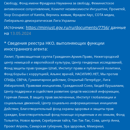
Свободу, Фонд имени Фридриха Науманна за свободу, Феминистское
антивоенное сопротивление, Комитет независимости Ингушетии, Прометей,
Stop Occupation of Karelia, Вернись живым, Фридом Хаус, СОТА медиа,
Либерально-демократическая Лига Украины
Источник:
https://minjust.gov.ru/ru/documents/7756/
данные
на
13.05.2024
* Сведения реестра НКО, выполняющих функции
иностранного агента:
Лилит, Правозащитная группа Гражданин.Армия.Право, Нижегородский
центр немецкой и европейской культуры, Центр гендерных исследований,
Фонд защиты прав граждан Штаб, Институт права и публичной политики,
Фонд борьбы с коррупцией, Альянс врачей, НАСИЛИЮ.НЕТ, Мы против
СПИДа, СВЕЧА, Гуманитарное действие, Открытый Петербург, Лига
Избирателей, Правовая инициатива, Гражданский Союз, Хасдей Ерушалаим,
Центр поддержки и содействия развитию средств массовой информации,
Горячая Линия, В защиту прав заключенных, Институт глобализации и
социальных движений, Центр социально-информационных инициатив
Действие, Благотворительный фонд охраны здоровья и защиты прав
граждан, Благотворительный фонд помощи осужденным и их семьям, Фонд
Тольятти, Новое время, Серебряная тайга, Так-Так-Так, Сова, центр Анна,
Проект Апрель, Самарская губерния, Эра здоровья, Мемориал,