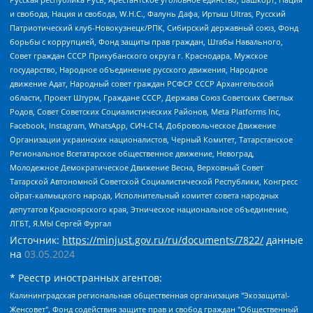
и свобода, Нация и свобода, W.H.С., Фалунь Дафа, Иртыш Ultras, Русский
Патриотический клуб-Новокузнецк/РПК, Сибирский державный союз, Фонд
борьбы с коррупцией, Фонд защиты прав граждан, Штабы Навального,
Совет граждан СССР Прикубанского округа г. Краснодара, Мужское
государство, Народное объединение русского движения, Народное
движение Адат, Народный совет граждан РСФСР СССР Архангельской
области, Проект Штурм, Граждане СССР, Держава Союз Советских Светлых
Родов, Совет Советских Социалистических Районов, Meta Platforms Inc,
Facebook, Instagram, WhatsApp, СИЧ-С14, Добровольческое Движение
Организации украинских националистов, Черный Комитет, Татарстанское
Региональное Всетатарское общественное движение, Невоград,
Молодежное Демократическое Движение Весна, Верховный Совет
Татарской Автономной Советской Социалистической Республики, Конгресс
ойрат-калмыцкого народа, Исполнительный комитет совета народных
депутатов Красноярского края, Этническое национальное объединение,
ЛГБТ, Я.МЫ Сергей Фургал
Источник:
https://minjust.gov.ru/ru/documents/7822/
данные
на
03.05.2024
* Реестр иностранных агентов:
Калининградская региональная общественная организация "Экозащита!-Женсовет", Фонд содействия защите прав и свобод граждан "Общественный вердикт", Фонд "Институт Развития Свободы Информации", Частное учреждение "Информационное агентство МЕМО. РУ", Региональная общественная организация "Общественная комиссия по сохранению наследия академика Сахарова", Фонд поддержки свободы прессы, Санкт-Петербургская общественная правозащитная организация "Гражданский контроль", Межрегиональная общественная организация "Информационно-просветительский центр "Мемориал", Региональный Фонд "Центр Защиты Прав Средств Массовой Информации", с 05.12.2023 Фонд "Центр Защиты Прав Средств массовой информации", Региональная общественная благотворительная организация помощи беженцам и мигрантам "Гражданское содействие", Негосударственное образовательное учреждение дополнительного профессионального образования (повышение квалификации) специалистов "АКАДЕМИЯ ПО ПРАВАМ ЧЕЛОВЕКА", Свердловская региональная общественная организация "Сутяжник", Автономная некоммерческая организация "Центр независимых социологических исследований", Союз общественных объединений "Российский исследовательский центр по правам человека", Региональное общественное учреждение научно-информационный центр "МЕМОРИАЛ", Некоммерческая организация "Фонд защиты гласности", Автономная некоммерческая организация "Институт прав человека", Городская общественная организация "Екатеринбургское общество "МЕМОРИАЛ", Городская общественная организация "Рязанское историко-просветительское и правозащитное общество "Мемориал" (Рязанский Мемориал), Челябинский региональный орган общественной самодеятельности – женское общественное объединение "Женщины Евразии", Челябинский региональный орган общественной самодеятельности "Уральская правозащитная группа", Фонд содействия защите здоровья и социальной справедливости имени Андрея Рылькова, Автономная Некоммерческая Организация "Аналитический Центр Юрия Левады", Автономная некоммерческая организация социальной поддержки населения "Проект Апрель", Региональная общественная организация помощи женщинам и детям, находящимся в кризисной ситуации "Информационно-методический центр "Анна", Фонд содействия развитию массовых коммуникаций и правовому просвещению "Так-так-Так", Фонд содействия устойчивому развитию "Серебряная тайга", Свердловский региональный общественный фонд социальных проектов "Новое время", "Idel.Реалии", Кавказ.Реалии, Крым.Реалии, Телеканал Настоящее Время, Татаро-башкирская служба Радио Свобода (Azatliq Radiosi), Радио Свободная Европа/Радио Свобода (PCE/PC), "Сибирь.Реалии", "Фактограф", Благотворительный фонд помощи осужденным и их семьям, Автономная некоммерческая организация "Институт глобализации и социальных движений", Фонд "В защиту прав заключенных", Частное учреждение "Центр поддержки и содействия развитию средств массовой информации", Пензенский региональный общественный благотворительный фонд "Гражданский союз", "Север.Реалии", Некоммерческая организация Фонд "Правовая инициатива", Общество с ограниченной ответственностью "Радио Свободная Европа/Радио Свобода", Чешское информационное агентство "MEDIUM-ORIENT", Красноярская региональная общественная организация "Мы против СПИДа", Камалягин Денис Николаевич, Маркелов Сергей Евгеньевич, Пономарев Лев Александрович, Савицкая Людмила Алексеевна, Автономная некоммерческая организация "Центр по работе с проблемой насилия "НАСИЛИЮ.НЕТ", Межрегиональный профессиональный союз работников здравоохранения "Альянс врачей", Юридическое лицо, зарегистрированное в Латвийской Республике, SIA "Medusa Project" (регистрационный номер 40103797863, дата регистрации 10.06.2014), Некоммерческая организация "Фонд по борьбе с коррупцией", Автономная некоммерческая организация "Институт права и публичной политики", Баданин Роман Сергеевич, Гликин Максим Александрович, Железнова Мария Михайловна, Лукьянова Юлия Сергеевна, Маетная Елизавета Витальевна, Маняхин Петр Борисович, Чуракова Ольга Владимировна, Ярош Юлия Петровна, Юридическое лицо "The Insider SIA", зарегистрированное в Риге, Латвийская Республика (дата регистрации 26.06.2015), являющееся администратором доменного имени интернет-издания "The Insider SIA", https://theins.ru, Постернак Алексей Евгеньевич, Рубин Михаил Аркадьевич, Анин Роман Александрович, Юридическое лицо Istories fonds, зарегистрированное в Латвийской Республике (регистрационный номер 50008295751, дата регистрации 24.02.2020), Великовский Дмитрий Александрович, Долинина Ирина Николаевна, Мароховская Алеся Алексеевна, Шлейнов Роман Юрьевич, Шмагун Олеся Валентиновна, Общество с ограниченной ответственностью "Альтаир 2021", Общество с ограниченной ответственностью "Вега 2021", Общество с ограниченной ответственностью "Главный редактор 2021", Общество с ограниченной ответственностью "Ромашки монолит", Важенков Артем Валерьевич, Ивановская областная общественная организация "Центр гендерных исследований", Гурман Юрий Альбертович, Медиапроект "ОВД-Инфо", Егоров Владимир Владимирович, Жилинский Владимир Александрович, Общество с ограниченной ответственностью "ЗП", Иванова София Юрьевна, Карезина Инна Павловна, Кильтау Екатерина Викторовна, Петров Алексей Викторович, Пискунов Сергей Евгеньевич, Смирнов Сергей Сергеевич, Тихонов Михаил Сергеевич, Общество с ограниченной ответственностью "ЖУРНАЛИСТ-ИНОСТРАННЫЙ АГЕНТ", Арапова Галина Юрьевна, Вольтская Татьяна Анатольевна, Американская компания "Mason G.E.S. Anonymous Foundation" (США), являющаяся владельцем интернет-издания https://mnews.world/, Компания "Stichting Bellingcat", зарегистрированная в Нидерландах (дата регистрации 11.07.2018), Захаров Андрей Вячеславович, Клепиковская Екатерина Дмитриевна, Общество с ограниченной ответственностью "МЕМО", Перл Роман Александрович, Симонов Евгений Алексеевич, Соловьева Елена Анатольевна, Сотников Даниил Владимирович, Сурначева Елизавета Дмитриевна, Автономная некоммерческая организация по защите прав человека и информированию населения "Якутия – Наше Мнение", Общество с ограниченной ответственностью "Москоу диджитал медиа", с 26.01.2023 Общество с ограниченной ответственностью "Чайка Белые сады", Ветошкина Валерия Валерьевна, Заговора Максим Александрович, Межрегиональное общественное движение "Российская ЛГБТ - сеть", Оленичев Максим Владимирович, Павлов Иван Юрьевич, Скворцова Елена Сергеевна, Общество с ограниченной ответственностью "Как бы инагент", Кочетков Игорь Викторович, Общество с ограниченной ответственностью "Честные выборы", Еланчик Олег Александрович, Общество с ограниченной ответственностью "Нобелевский призыв", Гималова Регина Эмилевна, Григорьев Андрей Валерьевич, Григорьева Алина Александровна, Ассоциация по содействию защите прав призывников, альтернативнослужащих и военнослужащих "Правозащитная группа "Гражданин.Армия.Право", Хисамова Регина Фаритовна, Автономная некоммерческая организация по реализации социально-правовых программ "Лилит", Дальневосточное общественное движение "Маяк", Санкт-Петербургская ЛГБТ-инициативная группа "Выход", Инициативная группа ЛГБТ+ "Реверс", Алексеев Андрей Викторович, Бекбулатова Таисия Львовна, Беляев Иван Михайлович, Владыкина Елена Сергеевна, Гельман Марат Александрович, Никульшина Вероника Юрьевна, Толоконникова Надежда Андреевна, Шендерович Виктор Анатольевич, Общество с ограниченной ответственностью "Данное сообщение", Общество с ограниченной ответственностью Издательский дом "Новая глава", Айнбиндер Александра Александровна, Московский комьюнити-центр для ЛГБТ+инициатив, Благотворительный фонд развития филантропии, Deutsche Welle (Германия, Kurt-Schumacher-Strasse 3, 53113 Bonn), Борзунова Мария Михайловна, Воробьев Виктор Викторович, Голубева Анна Львовна, Константинова Алла Михайловна, Малкова Ирина Владимировна, Мурадов Мурад Абдулгалимович, Осетинская Елизавета Николаевна, Понасенков Евгений Николаевич, Ганапольский Матвей Юрьевич, Киселев Евгений Алексеевич, Борухович Ирина Григорьевна, Дремин Иван Тимофеевич, Дубровский Дмитрий Викторович, Красноярская региональная общественная организация поддержки и развития альтернативных образовательных технологий и межкультурных коммуникаций "ИНТЕРРА", Маяковская Екатерина Алексеевна, Фейгин Марк Захарович, Филимонов Андрей Викторович, Дзугкоева Регина Николаевна, Доброхотов Роман Александрович, Дудь Юрий Александрович, Елкин Сергей Владимирович, Кругликов Кирилл Игоревич, Сабунаева Мария Леонидовна, Семенов Алексей Владимирович, Шаинян Карен Багратович, Шульман Екатерина Михайловна, Асафьев Артур Валерьевич, Вахштайн Виктор Семенович, Венедиктов Алексей Алексеевич, Лушникова Екатерина Евгеньевна, Волков Леонид Михайлович, Невзоров Александр Глебович, Пархоменко Сергей Борисович, Сироткин Ярослав Николаевич, Кара-Мурза Владимир Владимирович, Баранова Наталья Владимировна, Гозман Леонид Яковлевич, Кагарлицкий Борис Юльевич, Климарев Михаил Валерьевич, Милов Владимир Станиславович, Автономная некоммерческая организация Краснодарский центр современного искусства "Типография", Моргенштерн Алишер Тагирович, Соболь Любовь Эдуардовна, Общество с ограниченной ответственностью "ЛИЗА НОРМ", Каспаров Гарри Кимович, Ходорковский Михаил Борисович, Общество с ограниченной ответственностью "Апрельские тезисы", Данилович Ирина Брониславовна, Кашин Олег Владимирович, Петров Николай Владимирович, Пивоваров Алексей Владимирович, Соколов Михаил Владимирович, Цветкова Юлия Владимировна, Чичваркин Евгений Александрович, Комитет против пыток/Команда против пыток, Общество с ограниченной ответственностью "Первый научный", Общество с ограниченной ответственностью "Вертолет и ко", Белоцерковская Вероника Борисовна, Кац Максим Евгеньевич, Лазарева Татьяна Юрьевна, Шаведдинов Руслан Табризович, Яшин Илья Валерьевич, Общество с ограниченной ответственностью "Иноагент ААВ", Алешковский Дмитрий Петрович, Альбац Евгения Марковна, Быков Дмитрий Львович, Галямина Юлия Евгеньевна, Лойко Сергей Леонидович, Мартынов Кирилл Константинович, Медведев Сергей Александрович, Крашенинников Федор Геннадиевич, Гордеева Катерина Вл