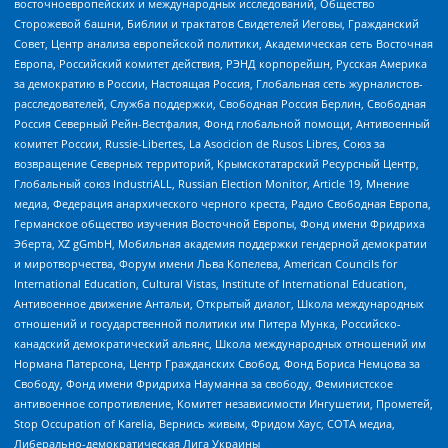
восточноевропейских и международных исследований, Общество
Сторожевой башни, Библии и трактатов Свидетелей Иеговы, Гражданский
Совет, Центр анализа европейской политики, Академическая сеть Восточная
Европа, Российский комитет действия, РЭНД корпорейшн, Русская Америка
за демократию в России, Настоящая Россия, Глобальная сеть журналистов-
расследователей, Служба поддержки, Свободная Россия Берлин, Свободная
Россия Северный Рейн-Вестфалия, Фонд глобальной помощи, Антивоенный
комитет России, Russie-Libertes, La Asocicion de Rusos Libres, Союз за
возвращение Северных территорий, Крымскотатарский Ресурсный Центр,
Глобальный союз IndustriALL, Russian Election Monitor, Article 19, Мнение
медиа, Федерация анархического черного креста, Радио Свободная Европа,
Германское общество изучения Восточной Европы, Фонд имени Фридриха
Эберта, XZ gGmbH, Мобильная академия поддержки гендерной демократии
и миротворчества, Форум имени Льва Копелева, American Councils for
International Education, Cultural Vistas, Institute of International Education,
Антивоенное движение Антальи, Открытый диалог, Школа международных
отношений и государственной политики им Питера Мунка, Российско-
канадский демократический альянс, Школа международных отношений им
Нормана Патерсона, Центр Гражданских Свобод, Фонд Бориса Немцова за
Свободу, Фонд имени Фридриха Науманна за свободу, Феминистское
антивоенное сопротивление, Комитет независимости Ингушетии, Прометей,
Stop Occupation of Karelia, Вернись живым, Фридом Хаус, СОТА медиа,
Либерально-демократическая Лига Украины