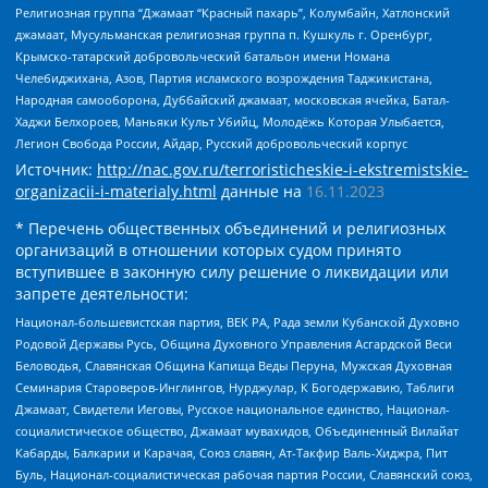
Религиозная группа “Джамаат “Красный пахарь”, Колумбайн, Хатлонский
джамаат, Мусульманская религиозная группа п. Кушкуль г. Оренбург,
Крымско-татарский добровольческий батальон имени Номана
Челебиджихана, Азов, Партия исламского возрождения Таджикистана,
Народная самооборона, Дуббайский джамаат, московская ячейка, Батал-
Хаджи Белхороев, Маньяки Культ Убийц, Молодёжь Которая Улыбается,
Легион Свобода России, Айдар, Русский добровольческий корпус
Источник:
http://nac.gov.ru/terroristicheskie-i-ekstremistskie-
organizacii-i-materialy.html
данные на
16.11.2023
* Перечень общественных объединений и религиозных
организаций в отношении которых судом принято
вступившее в законную силу решение о ликвидации или
запрете деятельности:
Национал-большевистская партия, ВЕК РА, Рада земли Кубанской Духовно
Родовой Державы Русь, Община Духовного Управления Асгардской Веси
Беловодья, Славянская Община Капища Веды Перуна, Мужская Духовная
Семинария Староверов-Инглингов, Нурджулар, К Богодержавию, Таблиги
Джамаат, Свидетели Иеговы, Русское национальное единство, Национал-
социалистическое общество, Джамаат мувахидов, Объединенный Вилайат
Кабарды, Балкарии и Карачая, Союз славян, Ат-Такфир Валь-Хиджра, Пит
Буль, Национал-социалистическая рабочая партия России, Славянский союз,