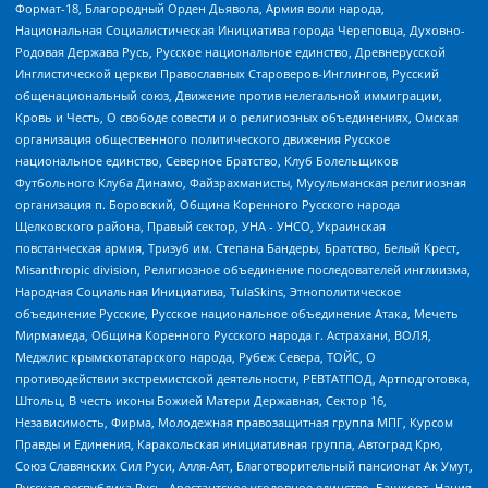
Формат-18, Благородный Орден Дьявола, Армия воли народа,
Национальная Социалистическая Инициатива города Череповца, Духовно-
Родовая Держава Русь, Русское национальное единство, Древнерусской
Инглистической церкви Православных Староверов-Инглингов, Русский
общенациональный союз, Движение против нелегальной иммиграции,
Кровь и Честь, О свободе совести и о религиозных объединениях, Омская
организация общественного политического движения Русское
национальное единство, Северное Братство, Клуб Болельщиков
Футбольного Клуба Динамо, Файзрахманисты, Мусульманская религиозная
организация п. Боровский, Община Коренного Русского народа
Щелковского района, Правый сектор, УНА - УНСО, Украинская
повстанческая армия, Тризуб им. Степана Бандеры, Братство, Белый Крест,
Misanthropic division, Религиозное объединение последователей инглиизма,
Народная Социальная Инициатива, TulaSkins, Этнополитическое
объединение Русские, Русское национальное объединение Атака, Мечеть
Мирмамеда, Община Коренного Русского народа г. Астрахани, ВОЛЯ,
Меджлис крымскотатарского народа, Рубеж Севера, ТОЙС, О
противодействии экстремистской деятельности, РЕВТАТПОД, Артподготовка,
Штольц, В честь иконы Божией Матери Державная, Сектор 16,
Независимость, Фирма, Молодежная правозащитная группа МПГ, Курсом
Правды и Единения, Каракольская инициативная группа, Автоград Крю,
Союз Славянских Сил Руси, Алля-Аят, Благотворительный пансионат Ак Умут,
Русская республика Русь, Арестантское уголовное единство, Башкорт, Нация