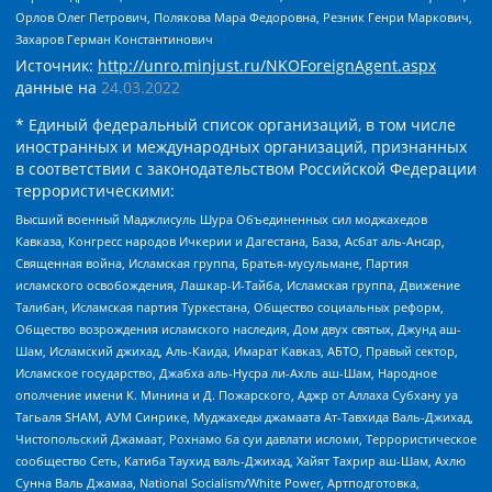
Орлов Олег Петрович, Полякова Мара Федоровна, Резник Генри Маркович,
Захаров Герман Константинович
Источник:
http://unro.minjust.ru/NKOForeignAgent.aspx
данные на
24.03.2022
* Единый федеральный список организаций, в том числе
иностранных и международных организаций, признанных
в соответствии с законодательством Российской Федерации
террористическими:
Высший военный Маджлисуль Шура Объединенных сил моджахедов
Кавказа, Конгресс народов Ичкерии и Дагестана, База, Асбат аль-Ансар,
Священная война, Исламская группа, Братья-мусульмане, Партия
исламского освобождения, Лашкар-И-Тайба, Исламская группа, Движение
Талибан, Исламская партия Туркестана, Общество социальных реформ,
Общество возрождения исламского наследия, Дом двух святых, Джунд аш-
Шам, Исламский джихад, Аль-Каида, Имарат Кавказ, АБТО, Правый сектор,
Исламское государство, Джабха аль-Нусра ли-Ахль аш-Шам, Народное
ополчение имени К. Минина и Д. Пожарского, Аджр от Аллаха Субхану уа
Тагьаля SHAM, АУМ Синрике, Муджахеды джамаата Ат-Тавхида Валь-Джихад,
Чистопольский Джамаат, Рохнамо ба суи давлати исломи, Террористическое
сообщество Сеть, Катиба Таухид валь-Джихад, Хайят Тахрир аш-Шам, Ахлю
Сунна Валь Джамаа, National Socialism/White Power, Артподготовка,