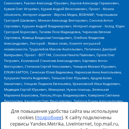
Для повышения удобства сайта мы используем
cookies (
подробнее
). К сайту подключены
сервисы Yandex.Metrika, LiveInternet, top.mail.ru,
Источник:
https://minjust.gov.ru/uploaded/files/reestr-