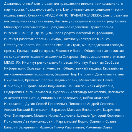
Дальневосточный центр развития гражданских инициатив и социального
партнерства, Гражданское действие, Центр независимых социологических
исследований, Сутяжник, АКАДЕМИЯ ПО ПРАВАМ ЧЕЛОВЕКА, Центр развития
некоммерческих организаций, Частное учреждение в Калининграде Совета
Министров северных стран, Гражданское содействие, Трансперенси
Интернешнл-Р, Центр Защиты Прав Средств Массовой Информации,
Институт развития прессы - Сибирь, Частное учреждение в Санкт-
Петербурге Совета Министров Северных Стран, Фонд поддержки свободы
прессы, Гражданский контроль, Человек и Закон, Общественная комиссия
по сохранению наследия академика Сахарова, Информационное агентство
МЕМО. РУ, Институт региональной прессы, Институт Развития Свободы
Информации, Экозащита!-Женсовет, Общественный вердикт, Евразийская
антимонопольная ассоциация, Бедушев Петр Петрович, Дзугкоева Регина
Николаевна, Кривенко Сергей Владимирович, Милославский Павел
Юрьевич, Шнырова Ольга Вадимовна, Чанышева Лилия Айратовна,
Сидорович Ольга Борисовна, Туровский Александр Алексеевич, Васильева
Анастасия Евгеньевна, Ривина Анна Валерьевна, Бойко Анатолий
Николаевич, Дугин Сергей Георгиевич, Пивоваров Андрей Сергеевич,
Аверин Виталий Евгеньевич, Барахоев Магомед Бекханович, Шарипков
Олег Викторович, Мошель Ирина Ароновна, Шведов Григорий Сергеевич,
Пономарев Лев Александрович, Каргалицкий Борис Юльевич, Созаев
Валерий Валерьевич, Исламов Тимур Рифгатович, Романова Ольга