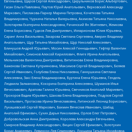
Евгеньевна, Щаров Сергей Алексадрович, Цирульников Борис Альбертович,
Гасан Ольга Павловна, Паутов Юрий Анатольевич, Верховский Александр
Маркович, Пислакова-Паркер Марина Петровна, Кочеткова Татьяна
Владимировна, Чуркина Наталья Валерьевна, Акимова Татьяна Николаевна,
Золотарева Екатерина Александровна, Рачинский Ян Збигневич, Жемкова
Елена Борисовна, Гудков Лев Дмитриевич, Илларионова Юлия Юрьевна,
Саранг Анна Васильевна, Захарова Светлана Сергеевна, Аверин Владимир
Анатольевич, Щур Татьяна Михайловна, Щур Николай Алексеевич,
Блинушов Андрей Юрьевич, Мосин Алексей Геннадьевич, Гефтер Валентин
Михайлович, Симонов Алексей Кириллович, Флиге Ирина Анатольевна,
Мельникова Валентина Дмитриевна, Вититинова Елена Владимировна,
Баженова Светлана Куприяновна, Максимов Сергей Владимирович, Беляев
Сергей Иванович, Голубева Елена Николаевна, Ганнушкина Светлана
Алексеевна, Закс Елена Владимировна, Буртина Елена Юрьевна, Гендель
Людмила Залмановна, Кокорина Екатерина Алексеевна, Шуманов Илья
Вячеславович, Арапова Галина Юрьевна, Свечников Анатолий Мариевич,
Прохоров Вадим Юрьевич, Шахова Елена Владимировна, Подузов Сергей
Васильевич, Протасова Ирина Вячеславовна, Литинский Леонид Борисович,
Лукашевский Сергей Маркович, Бахмин Вячеслав Иванович, Шабад
Анатолий Ефимович, Сухих Дарья Николаевна, Орлов Олег Петрович,
Добровольская Анна Дмитриевна, Королева Александра Евгеньевна,
Смирнов Владимир Александрович, Вицин Сергей Ефимович, Золотухин
Борис Андреевич, Левинсон Лев Семенович, Локшина Татьяна Иосифовна,