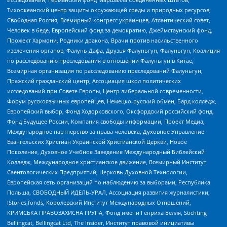
Тихоокеанский центр защиты окружающей среды и природных ресурсов,
Свободная Россия, Всемирный конгресс украинцев, Атлантический совет,
Человек в беде, Европейский фонд за демократию, Джеймстаунский фонд,
Прожект Хармони, Родники дракона, Врачи против насильственного
извлечения органов, Фалунь Дафа, Друзья Фалуньгун, Фалуньгун, Коалиция
по расследованию преследования в отношении Фалуньгун в Китае,
Всемирная организация по расследованию преследований Фалуньгун,
Пражский гражданский центр, Ассоциация школ политических
исследований при Совете Европы, Центр либеральной современности,
Форум русскоязычных европейцев, Немецко-русский обмен, Бард колледж,
Европейский выбор, Фонд Ходорковского, Оксфордский российский фонд,
Фонд Будущее России, Компания свободы информации, Проект Медиа,
Международное партнерство за права человека, Духовное Управление
Евангельских Христиан Украинской Христианской Церкви, Новое
Поколение, Духовное Учебное Заведение Международный Библейский
Колледж, Международное христианское движение, Всемирный Институт
Саентологических Предприятий, Церковь Духовной Технологии,
Европейская сеть организаций по наблюдению за выборами, Республика
Польша, СВОБОДНЫЙ ИДЕЛЬ-УРАЛ, Ассоциация развития журналистики,
IStories fonds, Королевский Институт Международных Отношений,
КРИМСЬКА ПРАВОЗАХИСНА ГРУПА, Фонд имени Генриха Бёлля, Stichting
Bellingcat, Bellingcat Ltd, The Insider, Институт правовой инициативы