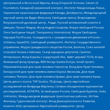
Центральной и Восточной Европы, Фонд Открытой Эстонии, Calvert 22
Foundation, Канадский украинский конгресс, Институт Макдональда-Лорье,
Украинская национальная федерация Канады, Декабристы, Международный
научный центр им Вудро Вильсона, Свободная пресса, Возрождение,
Всеукраинский духовный центр , Риддл, Русский антивоенный комитет в
Швеции, Проект Медуза, Фонд Андрея Сахарова, Форум свободной России,
Лига Свободных Наций, Transparеncy International, Форум Свободных
Народов ПостРоссии, Солидарность с гражданским движением в России –
Solidarus, КрымSOS, Свободный университет, Институт государственного
управления, Форум гражданского общества Россия, Беллона, Союз жителей
островов Тисима и Хабомаи, Съезд народных депутатов, Гринпис
Интернешнл, Фонд борьбы с коррупцией Инк, Завет церквей TCCN, Агора,
Всемирный фонд природы, BDR Novaja Gazeta-Europe, Алтай проект,
Образовательный дом прав человека Чернигов, Фонд Дом Прав Человека,
Белорусский дом прав человека имени Бориса Звозскова, Дом прав
человека Тбилиси, Дом прав человека Ереван, Дом прав человека Крым,
Центр дикого лосося, TVR Studios, ТВ Дождь, Центр европейских
исследований им Вилфрида Мартенса, Сетевое объединение журналистов
расследователей, АЛЛАТРА, За свободную Россию, Свободная Бурятия, Uralic,
UnKremlin, Международная федерация транспортных рабочих, ИстЧам
Финланд, Гудзоновский институт, Фонд Демократического Развития,
Комитет-2024, Центрально-Европейский университет, Центр