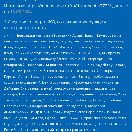
Источник:
https://minjust.gov.ru/ru/documents/7756/
данные
на
13.05.2024
* Сведения реестра НКО, выполняющих функции
иностранного агента:
Лилит, Правозащитная группа Гражданин.Армия.Право, Нижегородский
центр немецкой и европейской культуры, Центр гендерных исследований,
Фонд защиты прав граждан Штаб, Институт права и публичной политики,
Фонд борьбы с коррупцией, Альянс врачей, НАСИЛИЮ.НЕТ, Мы против
СПИДа, СВЕЧА, Гуманитарное действие, Открытый Петербург, Лига
Избирателей, Правовая инициатива, Гражданский Союз, Хасдей Ерушалаим,
Центр поддержки и содействия развитию средств массовой информации,
Горячая Линия, В защиту прав заключенных, Институт глобализации и
социальных движений, Центр социально-информационных инициатив
Действие, Благотворительный фонд охраны здоровья и защиты прав
граждан, Благотворительный фонд помощи осужденным и их семьям, Фонд
Тольятти, Новое время, Серебряная тайга, Так-Так-Так, Сова, центр Анна,
Проект Апрель, Самарская губерния, Эра здоровья, Мемориал,
Аналитический Центр Юрия Левады, Издательство Парк Гагарина, Фонд
имени Андрея Рылькова, Сфера, Центр СИБАЛЬТ, Уральская правозащитная
группа, Женщины Евразии, Институт прав человека, Фонд защиты гласности,
Российский исследовательский центр по правам человека,