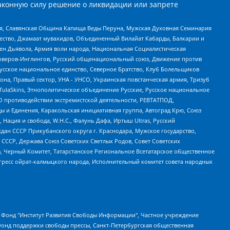
аконную силу решение о ликвидации или запрете
ья, Славянская Община Капища Веды Перуна, Мужская Духовная Семинария
щество, Джамаат мувахидов, Объединенный Вилайат Кабарды, Балкарии и
ден Дьявола, Армия воли народа, Национальная Социалистическая
роверов-Инглингов, Русский общенациональный союз, Движение против
усское национальное единство, Северное Братство, Клуб Болельщиков
а, Правый сектор, УНА - УНСО, Украинская повстанческая армия, Тризуб
 TulaSkins, Этнополитическое объединение Русские, Русское национальное
О противодействии экстремистской деятельности, РЕВТАТПОД,
ы и Единения, Каракольская инициативная группа, Автоград Крю, Союз
 Нация и свобода, W.H.С., Фалунь Дафа, Иртыш Ultras, Русский
ан СССР Прикубанского округа г. Краснодара, Мужское государство,
СССР, Держава Союз Советских Светлых Родов, Совет Советских
в, Черный Комитет, Татарстанское Региональное Всетатарское общественное
гресс ойрат-калмыцкого народа, Исполнительный комитет совета народных
евосточное общественное движение "Маяк", Санкт-Петербургская ЛГБТ-инициативная группа "Выход", Инициативная группа ЛГБТ+ "Реверс", Алексеев Андрей Викторович, Бекбулатова Таисия Львовна, Беляев Иван Михайлович, Владыкина Елена Сергеевна, Гельман Марат Александрович, Никульшина Вероника Юрьевна, Толоконникова Надежда Андреевна, Шендерович Виктор Анатольевич, Общество с ограниченной ответственностью "Данное сообщение", Общество с ограниченной ответственностью Издательский дом "Новая глава", Айнбиндер Александра Александровна, Московский комьюнити-центр для ЛГБТ+инициатив, Благотворительный фонд развития филантропии, Deutsche Welle (Германия, Kurt-Schumacher-Strasse 3, 53113 Bonn), Борзунова Мария Михайловна, Воробьев Виктор Викторович, Голубева Анна Львовна, Константинова Алла Михайловна, Малкова Ирина Владимировна, Мурадов Мурад Абдулгалимович, Осетинская Елизавета Николаевна, Понасенков Евгений Николаевич, Ганапольский Матвей Юрьевич, Киселев Евгений Алексеевич, Борухович Ирина Григорьевна, Дремин Иван Тимофеевич, Дубровский Дмитрий Викторович, Красноярская региональная общественная организация поддержки и развития альтернативных образовательных технологий и межкультурных коммуникаций "ИНТЕРРА", Маяковская Екатерина Алексеевна, Фейгин Марк Захарович, Филимонов Андрей Викторович, Дзугкоева Регина Николаевна, Доброхотов Роман Александрович, Дудь Юрий Александрович, Елкин Сергей Владимирович, Кругликов Кирилл Игоревич, Сабунаева Мария Леонидовна, Семенов Алексей Владимирович, Шаинян Карен Багратович, Шульман Екатерина Михайловна, Асафьев Артур Валерьевич, Вахштайн Виктор Семенович, Венедиктов Алексей Алексеевич, Лушникова Екатерина Евгеньевна, Волков Леонид Михайлович, Невзоров Александр Глебович, Пархоменко Сергей Борисович, Сироткин Ярослав Николаевич, Кара-Мурза Владимир Владимирович, Баранова Наталья Владимировна, Гозман Леонид Яковлевич, Кагарлицкий Борис Юльевич, Климарев Михаил Валерьевич, Милов Владимир Станиславович, Автономная некоммерческая организация Краснодарский центр современного искусства "Типография", Моргенштерн Алишер Тагирович, Соболь Любовь Эдуардовна, Общество с ограниченной ответственностью "ЛИЗА НОРМ", Каспаров Гарри Кимович, Ходорковский Михаил Борисович, Общество с ограниченной ответственностью "Апрельские тезисы", Данилович Ирина Брониславовна, Кашин Олег Владимирович, Петров Николай Владимирович, Пивоваров Алексей Владимирович, Соколов Михаил Владимирович, Цветкова Юлия Владимировна, Чичваркин Евгений Александрович, Комитет против пыток/Команда против пыток, Общество с ограниченной ответственностью "Первый научный", Общество с ограниченной ответственностью "Вертолет и ко", Белоцерковская Вероника Борисовна, Кац Максим Евгеньевич, Лазарева Татьяна Юрьевна, Шаведдинов Руслан Табризович, Яшин Илья Валерьевич, Общество с ограниченной ответственностью "Иноагент ААВ", Алешковский Дмитрий Петрович, Альбац Евгения Марковна, Быков Дмитрий Львович, Галямина Юлия Евгеньевна, Лойко Сергей Леонидович, Мартынов Кирилл Константинович, Медведев Сергей Александрович, Крашенинников Федор Геннадиевич, Гордеева Катерина Вл