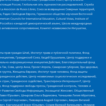
астоящая Россия, Глобальная сеть журналистов-расследователей, Служба
a Asocicion de Rusos Libres, Союз за возвращение Северных территорий,
еста, Радио Свободная Европа, Германское общество изучения Восточной
ouncils for International Education, Cultural Vistas, Institute of
, Российско-канадский демократический альянс, Школа международных
е антивоенное сопротивление, Комитет независимости Ингушетии,
ты прав граждан Штаб, Институт права и публичной политики, Фонд
инициатива, Гражданский Союз, Хасдей Ерушалаим, Центр поддержки и
социально-информационных инициатив Действие, Благотворительный фонд
Так, Сова, центр Анна, Проект Апрель, Самарская губерния, Эра здоровья,
я группа, Женщины Евразии, Институт прав человека, Фонд защиты
Гражданское действие, Центр независимых социологических исследований,
стран, Гражданское содействие, Трансперенси Интернешнл-Р, Центр
н, Фонд поддержки свободы прессы, Гражданский контроль, Человек и
тут Развития Свободы Информации, Экозащита!-Женсовет, Общественный
й Павел Юрьевич, Шнырова Ольга Вадимовна, Чанышева Лилия Айратовна,
ин Сергей Георгиевич, Пивоваров Андрей Сергеевич, Аверин Виталий
вич, Каргалицкий Борис Юльевич, Созаев Валерий Валерьевич, Исламов