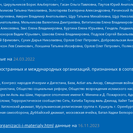
ч, Цирульников Борис Альбертович, Гасан Ольга Павловна, Паутов Юрий Анато
Акимова Татьяна Николаевна, Золотарева Екатерина Александровна, Рачинский Я
Сергеевна, Аверин Владимир Анатольевич, Щур Татьяна Михайловна, Щур Никола
Анатольевна, Мельникова Валентина Дмитриевна, Вититинова Елена Владимировн
 Алексеевна, Закс Елена Владимировна, Буртина Елена Юрьевна, Гендель Людмил
рохоров Вадим Юрьевич, Шахова Елена Владимировна, Подузов Сергей Васильеви
й Ефимович, Сухих Дарья Николаевна, Орлов Олег Петрович, Добровольская Анн
нсон Лев Семенович, Локшина Татьяна Иосифовна, Орлов Олег Петрович, Поляк
ые на
24.03.2022
ностранных и международных организаций, признанных в соотв
нгресс народов Ичкерии и Дагестана, База, Асбат аль-Ансар, Священная война,
уркестана, Общество социальных реформ, Общество возрождения исламского насл
Нусра ли-Ахль аш-Шам, Народное ополчение имени К. Минина и Д. Пожарского, Ад
сломи, Террористическое сообщество Сеть, Катиба Таухид валь-Джихад, Хайят Тах
, Хатлонский джамаат, Мусульманская религиозная группа п. Кушкуль г. Оренбу
ная самооборона, Дуббайский джамаат, московская ячейка, Батал-Хаджи Белхор
organizacii-i-materialy.html
данные на
16.11.2023