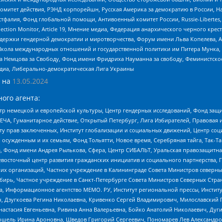
омитет действия, РЭНД корпорейшн, Русская Америка за демократию в России, Н
фалия, Фонд глобальной помощи, Антивоенный комитет России, Russie-Libertes, L
lection Monitor, Article 19, Мнение медиа, Федерация анархического черного кр
и гендерной демократии и миротворчества, Форум имени Льва Копелева, American C
г, Школа международных отношений и государственной политики им Питера Мунка
 Немцова за Свободу, Фонд имени Фридриха Науманна за свободу, Феминистско
медиа, Либерально-демократическая Лига Украины
 на
13.05.2024
ого агента:
р немецкой и европейской культуры, Центр гендерных исследований, Фонд защи
ЧА, Гуманитарное действие, Открытый Петербург, Лига Избирателей, Правовая 
иту прав заключенных, Институт глобализации и социальных движений, Центр 
ужденным и их семьям, Фонд Тольятти, Новое время, Серебряная тайга, Так-Так-
, Фонд имени Андрея Рылькова, Сфера, Центр СИБАЛЬТ, Уральская правозащитна
невосточный центр развития гражданских инициатив и социального партнерства, 
 организаций, Частное учреждение в Калининграде Совета Министров северных 
бирь, Частное учреждение в Санкт-Петербурге Совета Министров Северных Стра
а, Информационное агентство МЕМО. РУ, Институт региональной прессы, Инсти
ч, Дзугкоева Регина Николаевна, Кривенко Сергей Владимирович, Милославски
настасия Евгеньевна, Ривина Анна Валерьевна, Бойко Анатолий Николаевич, Дуг
ошель Ирина Ароновна, Шведов Григорий Сергеевич, Пономарев Лев Александро