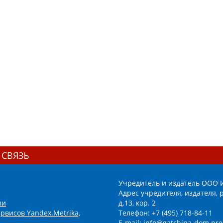
 СВЯЗЬ
Учредитель и издатель ООО 
Адрес учредителя, издателя, р
зи
д.13, кор. 2
рвисов Yandex.Metrika,
Телефон: +7 (495) 718-84-11
E-mail: info@gatchina-dom.pre