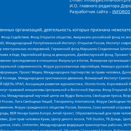
И.О. главного редактора Доро
Разработчик сайта –
INFOROS
енных организаций, деятельность которых признана нежелате
 Фонд Содействия, Фонд Открытое общество, Американо-российский фонд по э
 Международный Республиканский Институт, Открытая Россия, Институт совре
р электоральных исследований, Германский фонд Маршалла Соединенных Штатов
еловек в беде, Европейский фонд за демократию, Джеймстаунский фонд, Прожект
дованию преследования в отношении Фалуньгун в Китае, Всемирная организация 
беральной современности, Форум русскоязычных европейцев, Немецко-русский о
формации, Проект Медиа, Международное партнерство за права человека, Духов
 Колледж, Международное христианское движение, Всемирный Институт Саентол
 ИДЕЛЬ-УРАЛ, Ассоциация развития журналистики, IStories fonds, Королевск
r, Институт правовой инициативы Центральной и Восточной Европы, Фонд Открытой Э
ты, Международный научный центр им Вудро Вильсона, Свободная пресса, Возро
России, Лига Свободных Наций, Transparеncy International, Форум Свободных Н
правления, Форум гражданского общества Россия, Беллона, Союз жителей острово
роды, BDR Novaja Gazeta-Europe, Алтай проект, Образовательный дом прав челов
еван, Дом прав человека Крым, Центр дикого лосося, TVR Studios, ТВ Дождь, Це
урятия, Uralic, UnKremlin, Международная федерация транспортных рабочих, Ист
ейских и международных исследований, Общество Сторожевой башни, Библии и тр