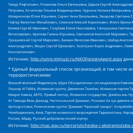
Тимур Рифгатович, Романова Ольга Евгеньевна, Щаров Сергей Алексадрови
Петровна, Кочеткова Татьяна Владимировна, Чуркина Наталья Валерьевна, 
Илларионова Юлия Юрьевна, Саранг Анна Васильевна, Захарова Светлана 
Гефтер Валентин Михайлович, Симонов Алексей Кириллович, Флиге Ирина 
Беляев Сергей Иванович, Голубева Елена Николаевна, Ганнушкина Светлана
Вячеславович, Арапова Галина Юрьевна, Свечников Анатолий Мариевич, П
Лукашевский Сергей Маркович, Бахмин Вячеслав Иванович, Шабад Анатоли
Александрович, Вицин Сергей Ефимович, Золотухин Борис Андреевич, Леви
Константинович
Источник:
http://unro.minjust.ru/NKOForeignAgent.aspx
данн
* Единый федеральный список организаций, в том числе и
террористическими:
Высший военный Маджлисуль Шура Объединенных сил моджахедов Кавказа, Ко
Лашкар-И-Тайба, Исламская группа, Движение Талибан, Исламская партия Т
Имарат Кавказ, АБТО, Правый сектор, Исламское государство, Джабха аль-
Ат-Тавхида Валь-Джихад, Чистопольский Джамаат, Рохнамо ба суи давлати и
Артподготовка, Религиозная группа “Джамаат “Красный пахарь”, Колумбайн
Челебиджихана, Азов, Партия исламского возрождения Таджикистана, Народ
России, Айдар, Русский добровольческий корпус
Источник:
http://nac.gov.ru/terroristicheskie-i-ekstremistskie-