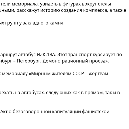
ели мемориала, увидеть в фигурах вокруг стелы
шными, расскажут историю создания комплекса, а также
ых групп у закладного камня.
аршрут автобус № К‑18А. Этот транспорт курсирует по
нбург – Петербург, Демонстрационный проезд».
ть к мемориалу «Мирным жителям СССР – жертвам
хать на автобусах, следующих как в прямом, так и в
ли Акт о безоговорочной капитуляции фашистской