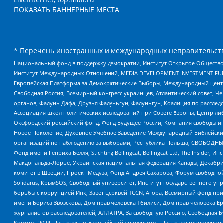
ПОКАЗАТЬ БАННЕРНЫЕ МЕСТА
* Перечень иностранных и международных неправительств
Национальный фонд в поддержку демократии, Институт Открытое Общество
Институт Международных Отношений, MEDIA DEVELOPMENT INVESTMENT FUND,
Европейская Платформа за Демократические Выборы, Международный цент
Свободная Россия, Всемирный конгресс украинцев, Атлантический совет, Ч
органов, Фалунь Дафа, Друзья Фалуньгун, Фалуньгун, Коалиция по рассле
Ассоциация школ политических исследований при Совете Европы, Центр ли
Оксфордский российский фонд, Фонд Будущее России, Компания свободы ин
Новое Поколение, Духовное Учебное Заведение Международный Библейский
организаций по наблюдению за выборами, Республика Польша, СВОБОДНЫЙ
Фонд имени Генриха Бёлля, Stichting Bellingcat, Bellingcat Ltd, The Inside
Макдональда-Лорье, Украинская национальная федерация Канады, Декабрис
комитет в Швеции, Проект Медуза, Фонд Андрея Сахарова, Форум свободной 
Solidarus, КрымSOS, Свободный университет, Институт государственного у
борьбы с коррупцией Инк, Завет церквей TCCN, Агора, Всемирный фонд при
имени Бориса Звозскова, Дом прав человека Тбилиси, Дом прав человека Ер
журналистов расследователей, АЛЛАТРА, За свободную Россию, Свободная Б
Комитет-2024, Центрально-Европейский университет, Центр восточноевроп