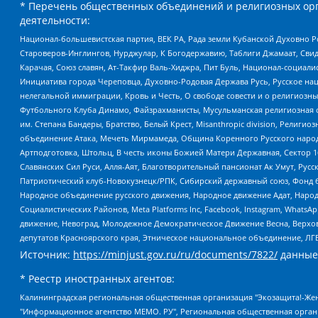
* Перечень общественных объединений и религиозных орг
деятельности:
Национал-большевистская партия, ВЕК РА, Рада земли Кубанской Духовно
Староверов-Инглингов, Нурджулар, К Богодержавию, Таблиги Джамаат, Сви
Карачая, Союз славян, Ат-Такфир Валь-Хиджра, Пит Буль, Национал-социал
Инициатива города Череповца, Духовно-Родовая Держава Русь, Русское н
нелегальной иммиграции, Кровь и Честь, О свободе совести и о религиоз
Футбольного Клуба Динамо, Файзрахманисты, Мусульманская религиозная о
им. Степана Бандеры, Братство, Белый Крест, Misanthropic division, Рели
объединение Атака, Мечеть Мирмамеда, Община Коренного Русского народа
Артподготовка, Штольц, В честь иконы Божией Матери Державная, Сектор 1
Славянских Сил Руси, Алля-Аят, Благотворительный пансионат Ак Умут, Русск
Патриотический клуб-Новокузнецк/РПК, Сибирский державный союз, Фонд б
Народное объединение русского движения, Народное движение Адат, Народ
Социалистических Районов, Meta Platforms Inc, Facebook, Instagram, Wha
движение, Невоград, Молодежное Демократическое Движение Весна, Верхов
депутатов Красноярского края, Этническое национальное объединение, ЛГ
Источник:
https://minjust.gov.ru/ru/documents/7822/
данные
* Реестр иностранных агентов:
Калининградская региональная общественная организация "Экозащита!-Женсовет", Фонд содействия защите прав и свобод граждан "Общественный вердикт", Фонд "Институт Развития Свободы Информации", Частное учреждение "Информационное агентство МЕМО. РУ", Региональная общественная организация "Общественная комиссия по сохранению наследия академика Сахарова", Фонд поддержки свободы прессы, Санкт-Петербургская общественная правозащитная организация "Гражданский контроль", Межрегиональная общественная организация "Информационно-просветительский центр "Мемориал", Региональный Фонд "Центр Защиты Прав Средств Массовой Информации", с 05.12.2023 Фонд "Центр Защиты Прав Средств массовой информации", Региональная общественная благотворительная организация помощи беженцам и мигрантам "Гражданское содействие", Негосударственное образовательное учреждение дополнительного профессионального образования (повышение квалификации) специалистов "АКАДЕМИЯ ПО ПРАВАМ ЧЕЛОВЕКА", Свердловская региональная общественная организация "Сутяжник", Автономная некоммерческая организация "Центр независимых социологических исследований", Союз общественных объединений "Российский исследовательский центр по правам человека", Региональное общественное учреждение научно-информационный центр "МЕМОРИАЛ", Некоммерческая организация "Фонд защиты гласности", Автономная некоммерческая организация "Институт прав человека", Городская общественная организация "Екатеринбургское общество "МЕМОРИАЛ", Городская общественная организация "Рязанское историко-просветительское и правозащитное общество "Мемориал" (Рязанский Мемориал), Челябинский региональный орган общественной самодеятельности – женское общественное объединение "Женщины Евразии", Челябинский региональный орган общественной самодеятельности "Уральская правозащитная группа", Фонд содействия защите здоровья и социальной справедливости имени Андрея Рылькова, Автономная Некоммерческая Организация "Аналитический Центр Юрия Левады", Автономная некоммерческая организация социальной поддержки населения "Проект Апрель", Региональная общественная организация помощи женщинам и детям, находящимся в кризисной ситуации "Информационно-методический центр "Анна", Фонд содействия развитию массовых коммуникаций и правовому просвещению "Так-так-Так", Фонд содействия устойчивому развитию "Серебряная тайга", Свердловский региональный общественный фонд социальных проектов "Новое время", "Idel.Реалии", Кавказ.Реалии, Крым.Реалии, Телеканал Настоящее Время, Татаро-башкирская служба Радио Свобода (Azatliq Radiosi), Радио Свободная Европа/Радио Свобода (PCE/PC), "Сибирь.Реалии", "Фактограф", Благотворительный фонд помощи осужденным и их семьям, Автономная некоммерческая организация "Институт глобализации и социальных движений", Фонд "В защиту прав заключенных", Частное учреждение "Центр поддержки и содействия развитию средств массовой информации", Пензенский региональный общественный благотворительный фонд "Гражданский союз", "Север.Реалии", Некоммерческая организация Фонд "Правовая инициатива", Общество с ограниченной ответственностью "Радио Свободная Европа/Радио Свобода", Чешское информационное агентство "MEDIUM-ORIENT", Красноярская региональная общественная организация "Мы против СПИДа", Камалягин Денис Николаевич, Маркелов Сергей Евгеньевич, Пономарев Лев Александрович, Савицкая Людмила Алексеевна, Автоно