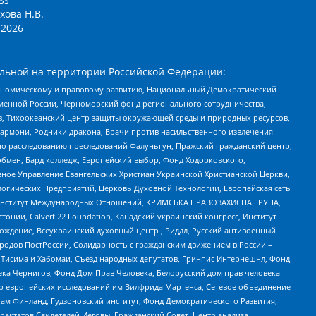
хова Н.В.
2026
льной на территории Российской Федерации:
кономическому и правовому развитию, Национальный Демократический
менной России, Черноморский фонд регионального сотрудничества,
, Тихоокеанский центр защиты окружающей среды и природных ресурсов,
 Хармони, Родники дракона, Врачи против насильственного извлечения
по расследованию преследований Фалуньгун, Пражский гражданский центр,
бмен, Бард колледж, Европейский выбор, Фонд Ходорковского,
ное Управление Евангельских Христиан Украинской Христианской Церкви,
огических Предприятий, Церковь Духовной Технологии, Европейская сеть
ий Институт Международных Отношений, КРИМСЬКА ПРАВОЗАХИСНА ГРУПА,
стонии, Calvert 22 Foundation, Канадский украинский конгресс, Институт
ждение, Всеукраинский духовный центр , Риддл, Русский антивоенный
ародов ПостРоссии, Солидарность с гражданским движением в России –
в Тисима и Хабомаи, Съезд народных депутатов, Гринпис Интернешнл, Фонд
ека Чернигов, Фонд Дом Прав Человека, Белорусский дом прав человека
нтр европейских исследований им Вилфрида Мартенса, Сетевое объединение
Чам Финланд, Гудзоновский институт, Фонд Демократического Развития,
актатов Свидетелей Иеговы, Гражданский Совет, Центр анализа