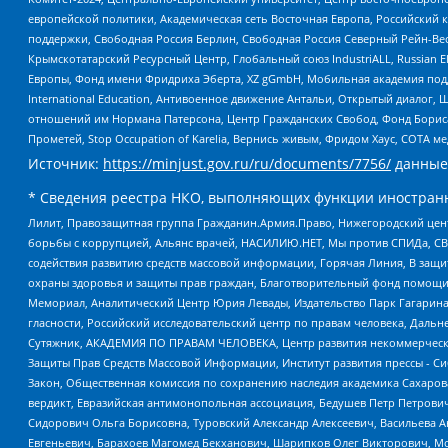
европейской политики, Академическая сеть Восточная Европа, Российский к
поддержки, Свободная Россия Берлин, Свободная Россия Северный Рейн-Вест
Крымскотатарский Ресурсный Центр, Глобальный союз IndustriALL, Russian E
Европы, Фонд имени Фридриха Эберта, XZ gGmbH, Мобильная академия поддержк
International Education, Антивоенное движение Антальи, Открытый диало
отношений им Нормана Патерсона, Центр Гражданских Свобод, Фонд Бориса
Прометей, Stop Occupation of Karelia, Вернись живым, Фридом Хаус, СОТА 
Источник:
https://minjust.gov.ru/ru/documents/7756/
данные
* Сведения реестра НКО, выполняющих функции иностранн
Лилит, Правозащитная группа Гражданин.Армия.Право, Нижегородский цент
борьбы с коррупцией, Альянс врачей, НАСИЛИЮ.НЕТ, Мы против СПИДа, СВЕ
содействия развитию средств массовой информации, Горячая Линия, В защ
охраны здоровья и защиты прав граждан, Благотворительный фонд помощи ос
Мемориал, Аналитический Центр Юрия Левады, Издательство Парк Гагарина
гласности, Российский исследовательский центр по правам человека, Даль
Сутяжник, АКАДЕМИЯ ПО ПРАВАМ ЧЕЛОВЕКА, Центр развития некоммерческих
Защиты Прав Средств Массовой Информации, Институт развития прессы - Си
Закон, Общественная комиссия по сохранению наследия академика Сахаров
вердикт, Евразийская антимонопольная ассоциация, Бедушев Петр Петрови
Сидорович Ольга Борисовна, Туровский Александр Алексеевич, Васильева А
Евгеньевич, Барахоев Магомед Бекханович, Шарипков Олег Викторович, М