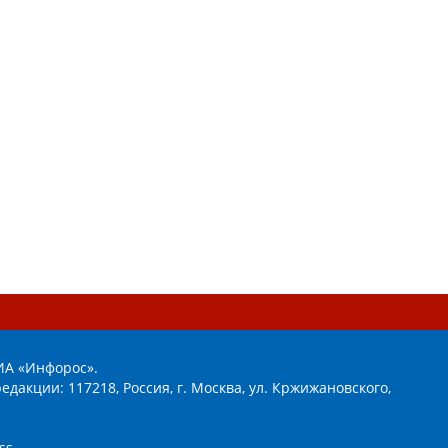
ИА «Инфорос».
едакции: 117218, Россия, г. Москва, ул. Кржижановского,
ss