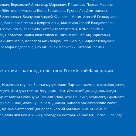
льевич, Верховский Александр Маркович, Пислакова-Паркер Марина
н Збигневич, Жемкова Елена Борисовна, Гудков Лев Дмитриевич,
й Алексеевич, Блинушов Андрей Юрьевич, Мосин Алексей Геннадьевич,
а, Баженова Светлана Куприяновна, Максимов Сергей Владимирович,
а Залмановна, Кокорина Екатерина Алексеевна, Шуманов Илья
ч, Протасова Ирина Вячеславовна, Литинский Леонид Борисович,
а Дмитриевна, Королева Александра Евгеньевна, Смирнов Владимир
ова Мара Федоровна, Резник Генри Маркович, Захаров Герман
етствии с законодательством Российской Федерации
 Исламская группа, Братья-мусульмане, Партия исламского освобождения,
едия, Дом двух святых, Джунд аш-Шам, Исламский джихад, Аль-Каида,
жр от Аллаха Субхану уа Тагьаля SHAM, АУМ Синрике, Муджахеды джамаата
рир аш-Шам, Ахлю Сунна Валь Джамаа, National Socialism/White Power,
рг, Крымско-татарский добровольческий батальон имени Номана
оев, Маньяки Культ Убийц, Молодёжь Которая Улыбается, Легион Свобода