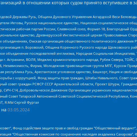
анизаций в отношении которых судом принято вступившее в з
 Родовой Державы Русь, Община Духовного Управления Асгардской Веси Беловод
детели Иеговы, Русское национальное единство, Национал-социалистическое об
истическая рабочая партия России, Славянский союз, Формат-18, Благородный Ор
ациональное единство, Древнерусской Инглистической церкви Православных Ста
ных объединениях, Омская организация общественного политического движения Р
рганизация п. Боровский, Община Коренного Русского народа Щелковского район
гиозное объединение последователей инглиизма, Народная Социальная Инициатива,
 г. Астрахани, ВОЛЯ, Меджлис крымскотатарского народа, Рубеж Севера, ТОЙС, 
6, Независимость, Фирма, Молодежная правозащитная группа МПГ, Курсом Правд
ая республика Русь, Арестантское уголовное единство, Башкорт, Нация и свобода,
орьбы с коррупцией, Фонд защиты прав граждан, Штабы Навального, Совет гражд
ный совет граждан РСФСР СССР Архангельской области, Проект Штурм, Граждане 
tsApp, СИЧ-С14, Добровольческое Движение Организации украинских националисто
ный Совет Татарской Автономной Советской Социалистической Республики, Кон
БТ, Я.МЫ Сергей Фургал
 на
03.05.2024
мная некоммерческая организация "Центр по работе с проблемой насилия "НАСИЛИЮ.НЕТ", Межрегиональный профессиональный союз работников здравоохранения "Альянс врачей", Юридическое лицо, зарегистрированное в Латвийской Республике, SIA "Medusa Project" (регистрационный номер 40103797863, дата регистрации 10.06.2014), Некоммерческая организация "Фонд по борьбе с коррупцией", Автономная некоммерческая организация "Институт права и публичной политики", Баданин Роман Сергеевич, Гликин Максим Александрович, Железнова Мария Михайловна, Лукьянова Юлия Сергеевна, Маетная Елизавета Витальевна, Маняхин Петр Борисович, Чуракова Ольга Владимировна, Ярош Юлия Петровна, Юридическое лицо "The Insider SIA", зарегистрированное в Риге, Латвийская Республика (дата регистрации 26.06.2015), являющееся администратором доменного имени интернет-издания "The Insider SIA", https://theins.ru, Постернак Алексей Евгеньевич, Рубин Михаил Аркадьевич, Анин Роман Александрович, Юридическое лицо Istories fonds, зарегистрированное в Латвийской Республике (регистрационный номер 50008295751, дата регистрации 24.02.2020), Великовский Дмитрий Александрович, Долинина Ирина Николаевна, Мароховская Алеся Алексеевна, Шлейнов Роман Юрьевич, Шмагун Олеся Валентиновна, Общество с ограниченной ответственностью "Альтаир 2021", Общество с ограниченной ответственностью "Вега 2021", Общество с ограниченной ответственностью "Главный редактор 2021", Общество с ограниченной ответственностью "Ромашки монолит", Важенков Артем Валерьевич, Ивановская областная общественная организация "Центр гендерных исследований", Гурман Юрий Альбертович, Медиапроект "ОВД-Инфо", Егоров Владимир Владимирович, Жилинский Владимир Александрович, Общество с ограниченной ответственностью "ЗП", Иванова София Юрьевна, Карезина Инна Павловна, Кильтау Екатерина Викторовна, Петров Алексей Викторович, Пискунов Сергей Евгеньевич, Смирнов Сергей Сергеевич, Тихонов Михаил Сергеевич, Общество с ограниченной ответственностью "ЖУРНАЛИСТ-ИНОСТРАННЫЙ АГЕНТ", Арапова Галина Юрьевна, Вольтская Татьяна Анатольевна, Американская компания "Mason G.E.S. Anonymous Foundation" (США), являющаяся владельцем интернет-издания https://mnews.world/, Компания "Stichting Bellingcat", зарегистрированная в Нидерландах (дата регистрации 11.07.2018), Захаров Андрей Вячеславович, Клепиковская Екатерина Дмитриевна, Общество с ограниченной ответственностью "МЕМО", Перл Роман Александрович, Симонов Евгений Алексеевич, Соловьева Елена Анатольевна, Сотников Даниил Владимирович, Сурначева Елизавета Дмитриевна, Автономная некоммерческая организация по защите прав человека и информированию населения "Якутия – Наше Мнение", Общество с ограниченной ответственностью "Москоу диджитал медиа", с 26.01.2023 Общество с ограниченной ответственностью "Чайка Белые сады", Ветошкина Валерия Валерьевна, Заговора Максим Александрович, Межрегиональное общественное движение "Российская ЛГБТ - сеть", Оленичев Максим Владимирович, Павлов Иван Юрьевич, Скворцова Елена Сергеевна, Общество с ограниченной ответственностью "Как бы инагент", Кочетков Игорь Викторович, Общество с ограниченной ответственностью "Честные выборы", Еланчик Олег Александрович, Общество с ограниченной ответственностью "Нобелевский призыв", Гималова Регина Эмилевна, Григорьев Андрей Валерьевич, Григорьева Алина Александровна, Ассоциация по содействию защите прав призывников, альтернативнослужащих и военнослужащих "Правозащитная группа "Гражданин.Армия.Право", Хисамова Регина Фаритовна, Автономная некоммерческая организация по реализации социально-правовых программ "Лилит", Дальн