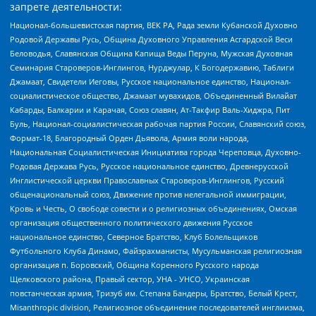
запрете деятельности:
Национал-большевистская партия, ВЕК РА, Рада земли Кубанской Духовно
Родовой Державы Русь, Община Духовного Управления Асгардской Веси
Беловодья, Славянская Община Капища Веды Перуна, Мужская Духовная
Семинария Староверов-Инглингов, Нурджулар, К Богодержавию, Таблиги
Джамаат, Свидетели Иеговы, Русское национальное единство, Национал-
социалистическое общество, Джамаат мувахидов, Объединенный Вилайат
Кабарды, Балкарии и Карачая, Союз славян, Ат-Такфир Валь-Хиджра, Пит
Буль, Национал-социалистическая рабочая партия России, Славянский союз,
Формат-18, Благородный Орден Дьявола, Армия воли народа,
Национальная Социалистическая Инициатива города Череповца, Духовно-
Родовая Держава Русь, Русское национальное единство, Древнерусской
Инглистической церкви Православных Староверов-Инглингов, Русский
общенациональный союз, Движение против нелегальной иммиграции,
Кровь и Честь, О свободе совести и о религиозных объединениях, Омская
организация общественного политического движения Русское
национальное единство, Северное Братство, Клуб Болельщиков
Футбольного Клуба Динамо, Файзрахманисты, Мусульманская религиозная
организация п. Боровский, Община Коренного Русского народа
Щелковского района, Правый сектор, УНА - УНСО, Украинская
повстанческая армия, Тризуб им. Степана Бандеры, Братство, Белый Крест,
Misanthropic division, Религиозное объединение последователей инглиизма,