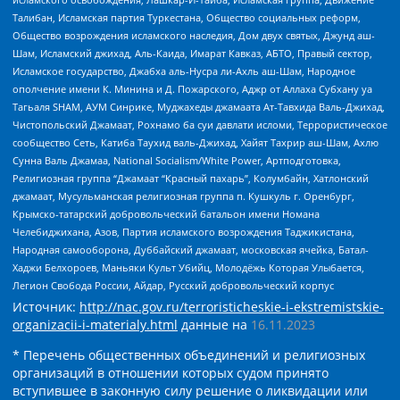
Талибан, Исламская партия Туркестана, Общество социальных реформ,
Общество возрождения исламского наследия, Дом двух святых, Джунд аш-
Шам, Исламский джихад, Аль-Каида, Имарат Кавказ, АБТО, Правый сектор,
Исламское государство, Джабха аль-Нусра ли-Ахль аш-Шам, Народное
ополчение имени К. Минина и Д. Пожарского, Аджр от Аллаха Субхану уа
Тагьаля SHAM, АУМ Синрике, Муджахеды джамаата Ат-Тавхида Валь-Джихад,
Чистопольский Джамаат, Рохнамо ба суи давлати исломи, Террористическое
сообщество Сеть, Катиба Таухид валь-Джихад, Хайят Тахрир аш-Шам, Ахлю
Сунна Валь Джамаа, National Socialism/White Power, Артподготовка,
Религиозная группа “Джамаат “Красный пахарь”, Колумбайн, Хатлонский
джамаат, Мусульманская религиозная группа п. Кушкуль г. Оренбург,
Крымско-татарский добровольческий батальон имени Номана
Челебиджихана, Азов, Партия исламского возрождения Таджикистана,
Народная самооборона, Дуббайский джамаат, московская ячейка, Батал-
Хаджи Белхороев, Маньяки Культ Убийц, Молодёжь Которая Улыбается,
Легион Свобода России, Айдар, Русский добровольческий корпус
Источник:
http://nac.gov.ru/terroristicheskie-i-ekstremistskie-
organizacii-i-materialy.html
данные на
16.11.2023
* Перечень общественных объединений и религиозных
организаций в отношении которых судом принято
вступившее в законную силу решение о ликвидации или