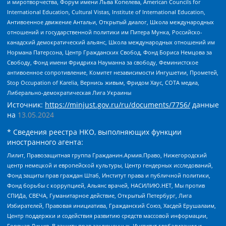
и миротворчества, Форум имени Льва Копелева, American Councils for
International Education, Cultural Vistas, Institute of International Education,
Антивоенное движение Антальи, Открытый диалог, Школа международных
отношений и государственной политики им Питера Мунка, Российско-
канадский демократический альянс, Школа международных отношений им
Нормана Патерсона, Центр Гражданских Свобод, Фонд Бориса Немцова за
Свободу, Фонд имени Фридриха Науманна за свободу, Феминистское
антивоенное сопротивление, Комитет независимости Ингушетии, Прометей,
Stop Occupation of Karelia, Вернись живым, Фридом Хаус, СОТА медиа,
Либерально-демократическая Лига Украины
Источник:
https://minjust.gov.ru/ru/documents/7756/
данные
на
13.05.2024
* Сведения реестра НКО, выполняющих функции
иностранного агента:
Лилит, Правозащитная группа Гражданин.Армия.Право, Нижегородский
центр немецкой и европейской культуры, Центр гендерных исследований,
Фонд защиты прав граждан Штаб, Институт права и публичной политики,
Фонд борьбы с коррупцией, Альянс врачей, НАСИЛИЮ.НЕТ, Мы против
СПИДа, СВЕЧА, Гуманитарное действие, Открытый Петербург, Лига
Избирателей, Правовая инициатива, Гражданский Союз, Хасдей Ерушалаим,
Центр поддержки и содействия развитию средств массовой информации,
Горячая Линия, В защиту прав заключенных, Институт глобализации и