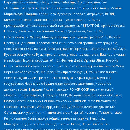
Народная Социальная Инициатива, TulaSkins, Этнополитическое
объединение Русские, Русское национальное объединение Атака, Мечеть
Мирмамеда, Община Коренного Русского народа г. Астрахани, ВОЛЯ,
Меджлис крымскотатарского народа, Рубеж Севера, ТОЙС, О
противодействии экстремистской деятельности, РЕВТАТПОД, Артподготовка,
Штольц, В честь иконы Божией Матери Державная, Сектор 16,
Независимость, Фирма, Молодежная правозащитная группа МПГ, Курсом
Правды и Единения, Каракольская инициативная группа, Автоград Крю,
Союз Славянских Сил Руси, Алля-Аят, Благотворительный пансионат Ак Умут,
Русская республика Русь, Арестантское уголовное единство, Башкорт, Нация
и свобода, Нация и свобода, W.H.С., Фалунь Дафа, Иртыш Ultras, Русский
Патриотический клуб-Новокузнецк/РПК, Сибирский державный союз, Фонд
борьбы с коррупцией, Фонд защиты прав граждан, Штабы Навального,
Совет граждан СССР Прикубанского округа г. Краснодара, Мужское
государство, Народное объединение русского движения, Народное
движение Адат, Народный совет граждан РСФСР СССР Архангельской
области, Проект Штурм, Граждане СССР, Держава Союз Советских Светлых
Родов, Совет Советских Социалистических Районов, Meta Platforms Inc,
Facebook, Instagram, WhatsApp, СИЧ-С14, Добровольческое Движение
Организации украинских националистов, Черный Комитет, Татарстанское
Региональное Всетатарское общественное движение, Невоград,
Молодежное Демократическое Движение Весна, Верховный Совет
Татарской Автономной Советской Социалистической Республики, Конгресс