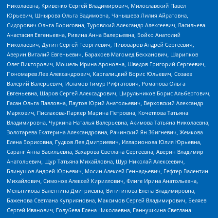
Николаевна, Кривенко Сергей Владимирович, Милославский Павел
Юрьевич, Шнырова Ольга Вадимовна, Чанышева Лилия Айратовна,
Сидорович Ольга Борисовна, Туровский Александр Алексеевич, Васильева
Анастасия Евгеньевна, Ривина Анна Валерьевна, Бойко Анатолий
Николаевич, Дугин Сергей Георгиевич, Пивоваров Андрей Сергеевич,
Аверин Виталий Евгеньевич, Барахоев Магомед Бекханович, Шарипков
Олег Викторович, Мошель Ирина Ароновна, Шведов Григорий Сергеевич,
Пономарев Лев Александрович, Каргалицкий Борис Юльевич, Созаев
Валерий Валерьевич, Исламов Тимур Рифгатович, Романова Ольга
Евгеньевна, Щаров Сергей Алексадрович, Цирульников Борис Альбертович,
Гасан Ольга Павловна, Паутов Юрий Анатольевич, Верховский Александр
Маркович, Пислакова-Паркер Марина Петровна, Кочеткова Татьяна
Владимировна, Чуркина Наталья Валерьевна, Акимова Татьяна Николаевна,
Золотарева Екатерина Александровна, Рачинский Ян Збигневич, Жемкова
Елена Борисовна, Гудков Лев Дмитриевич, Илларионова Юлия Юрьевна,
Саранг Анна Васильевна, Захарова Светлана Сергеевна, Аверин Владимир
Анатольевич, Щур Татьяна Михайловна, Щур Николай Алексеевич,
Блинушов Андрей Юрьевич, Мосин Алексей Геннадьевич, Гефтер Валентин
Михайлович, Симонов Алексей Кириллович, Флиге Ирина Анатольевна,
Мельникова Валентина Дмитриевна, Вититинова Елена Владимировна,
Баженова Светлана Куприяновна, Максимов Сергей Владимирович, Беляев
Сергей Иванович, Голубева Елена Николаевна, Ганнушкина Светлана