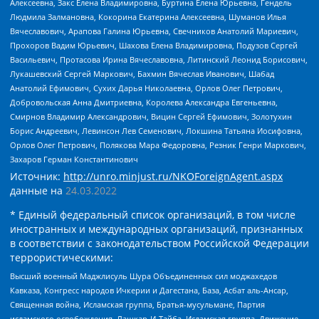
Алексеевна, Закс Елена Владимировна, Буртина Елена Юрьевна, Гендель
Людмила Залмановна, Кокорина Екатерина Алексеевна, Шуманов Илья
Вячеславович, Арапова Галина Юрьевна, Свечников Анатолий Мариевич,
Прохоров Вадим Юрьевич, Шахова Елена Владимировна, Подузов Сергей
Васильевич, Протасова Ирина Вячеславовна, Литинский Леонид Борисович,
Лукашевский Сергей Маркович, Бахмин Вячеслав Иванович, Шабад
Анатолий Ефимович, Сухих Дарья Николаевна, Орлов Олег Петрович,
Добровольская Анна Дмитриевна, Королева Александра Евгеньевна,
Смирнов Владимир Александрович, Вицин Сергей Ефимович, Золотухин
Борис Андреевич, Левинсон Лев Семенович, Локшина Татьяна Иосифовна,
Орлов Олег Петрович, Полякова Мара Федоровна, Резник Генри Маркович,
Захаров Герман Константинович
Источник:
http://unro.minjust.ru/NKOForeignAgent.aspx
данные на
24.03.2022
* Единый федеральный список организаций, в том числе
иностранных и международных организаций, признанных
в соответствии с законодательством Российской Федерации
террористическими:
Высший военный Маджлисуль Шура Объединенных сил моджахедов
Кавказа, Конгресс народов Ичкерии и Дагестана, База, Асбат аль-Ансар,
Священная война, Исламская группа, Братья-мусульмане, Партия
исламского освобождения, Лашкар-И-Тайба, Исламская группа, Движение