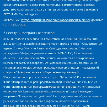
ойрат-калмыцкого народа, Исполнительный комитет совета народных
депутатов Красноярского края, Этническое национальное объединение,
ЛГБТ, Я.МЫ Сергей Фургал
Источник:
https://minjust.gov.ru/ru/documents/7822/
данные
на
03.05.2024
* Реестр иностранных агентов:
Калининградская региональная общественная организация "Экозащита!-Женсовет", Фонд содействия защите прав и свобод граждан "Общественный вердикт", Фонд "Институт Развития Свободы Информации", Частное учреждение "Информационное агентство МЕМО. РУ", Региональная общественная организация "Общественная комиссия по сохранению наследия академика Сахарова", Фонд поддержки свободы прессы, Санкт-Петербургская общественная правозащитная организация "Гражданский контроль", Межрегиональная общественная организация "Информационно-просветительский центр "Мемориал", Региональный Фонд "Центр Защиты Прав Средств Массовой Информации", с 05.12.2023 Фонд "Центр Защиты Прав Средств массовой информации", Региональная общественная благотворительная организация помощи беженцам и мигрантам "Гражданское содействие", Негосударственное образовательное учреждение дополнительного профессионального образования (повышение квалификации) специалистов "АКАДЕМИЯ ПО ПРАВАМ ЧЕЛОВЕКА", Свердловская региональная общественная организация "Сутяжник", Автономная некоммерческая организация "Центр независимых социологических исследований", Союз общественных объединений "Российский исследовательский центр по правам человека", Региональное общественное учреждение научно-информационный центр "МЕМОРИАЛ", Некоммерческая организация "Фонд защиты гласности", Автономная некоммерческая организация "Институт прав человека", Городская общественная организация "Екатеринбургское общество "МЕМОРИАЛ", Городская общественная организация "Рязанское историко-просветительское и правозащитное общество "Мемориал" (Рязанский Мемориал), Челябинский региональный орган общественной самодеятельности – женское общественное объединение "Женщины Евразии", Челябинский региональный орган общественной самодеятельности "Уральская правозащитная группа", Фонд содействия защите здоровья и социальной справедливости имени Андрея Рылькова, Автономная Некоммерческая Организация "Аналитический Центр Юрия Левады", Автономная некоммерческая организация социальной поддержки населения "Проект Апрель", Региональная общественная организация помощи женщинам и детям, находящимся в кризисной ситуации "Информационно-методический центр "Анна", Фонд содействия развитию массовых коммуникаций и правовому просвещению "Так-так-Так", Фонд содействия устойчивому развитию "Серебряная тайга", Свердловский региональный общественный фонд социальных проектов "Новое время", "Idel.Реалии", Кавказ.Реалии, Крым.Реалии, Телеканал Настоящее Время, Татаро-башкирская служба Радио Свобода (Azatliq Radiosi), Радио Свободная Европа/Радио Свобода (PCE/PC), "Сибирь.Реалии", "Фактограф", Благотворительный фонд помощи осужденным и их семьям, Автономная некоммерческая организация "Институт глобализации и социальных движений", Фонд "В защиту прав заключенных", Частное учреждение "Центр поддержки и содействия развитию средств массовой информации", Пензенский региональный общественный благотворительный фонд "Гражданский союз", "Север.Реалии", Некоммерческая организация Фонд "Правовая инициатива", Общество с ограниченной ответственностью "Радио Свободная Европа/Радио Свобода", Чешское информационное агентство "MEDIUM-ORIENT", Красноярская региональная общественная организация "Мы против СПИДа", Камалягин Денис Николаевич, Маркелов Сергей Евгеньевич, Пономарев Лев Александрович, Савицкая Людмила Алексеевна, Автономная некоммерческая организация "Центр по работе с проблемой насилия "НАСИЛИЮ.НЕТ", Межрегиональный профессиональный союз работников здравоохранения "Альянс врачей", Юридическое лицо, зарегистрированное в Латвийской Республике, SIA "Medusa Project" (регистрационный номер 40103797863, дата регистрации 10.06.2014), Некоммерческая организация "Фонд по борьбе с коррупцией", Автономная некоммерческая организация "Институт права и публичной политики", Баданин Роман Сергеевич, Гликин Максим Александрович, Железнова Мария Михайловна, Лукьянова Юлия Сергеевна, Маетная Елизавета Витальевна, Маняхин Петр Борисович, Чуракова Ольга Владимировна, Ярош Юлия Петровна, Юридическое лицо "The Insider SIA", зарегистрированное в Риге, Латвийская Республика (дата регистрации 26.06.2015), являющееся администратором доменного имени интернет-издания "The Insider SIA", https://theins.ru, Постернак Алексей Евгеньевич, Рубин Михаил Аркадьевич, Анин Роман Александрович, Юридическое лицо Istories fonds, зарегистрированное в Латвийской Республике (регистрационный номер 50008295751, дата регистрации 24.02.2020), Великовский Дмитрий Александрович, Долинина Ирина Николаевна, Мароховская Алеся Алексеевна, Шлейнов Роман Юрьевич, Шмагун Олеся Валентиновна, Общество с ограниченной ответственностью "Альтаир 2021", Общество с ограниченной ответственностью "Вега 2021", Общество с ограниченной ответственностью "Главный редактор 2021", Общество с ограниченной ответственностью "Ромашки монолит", Важенков Артем Валерьевич, Ивановская областная общественная организация "Центр гендерных исследований", Гурман Юрий Альбертович, Медиапроект "ОВД-Инфо", Егоров Владимир Владимирович, Жилинский Владимир Александрович, Общество с ограниченной ответственностью "ЗП", Иванова София Юрьевна, Карезина Инна Павловна, Кильтау Екатерина Викторовна, Петров Алексей Викторович, Пискунов Сергей Евгеньевич, Смирнов Сергей Сергеевич, Тихонов Михаил Сергеевич, Общество с ограниченной ответственностью "ЖУРНАЛИСТ-ИНОСТРАННЫЙ АГЕНТ", Арапова Галина Юрьевна, Вольтская Татьяна Анатольевна, Американская компания "Mason G.E.S. Anonymous Foundation" (США), являющаяся владельцем интернет-издания https://mnews.world/, Компания "Stichting Bellingcat", зарегистрированная в Нидерландах (дата регистрации 11.07.2018), Захаров Андрей Вячеславович, Клепиковская Екатерина Дмитриевна, Общество с ограниченной ответственностью "МЕМО", Перл Роман Александрович, Симонов Евгений Алексеевич, Соловьева Елена Анатольевна, Сотников Даниил Владимирович, Сурначева Елизавета Дмитриевна, Автономная некоммерческая организация по защите прав человека и информированию населения "Якутия – Наше Мнение", Общество с ограниченной ответственностью "Москоу диджитал медиа", с 26.01.2023 Общество с ограниченной ответственностью "Чайка Белые сады", Ветошкина Валерия Валерьевна, Заговора Максим Александрович, Межрегиональное общественное движение "Российская ЛГБТ - сеть", Оленичев Максим Владимирович, Павлов Иван Юрьевич, Скворцова Елена Сергеевна, Общество с ограниченной ответственностью "Как бы инагент", Кочетков Игорь Викторович, Общество с ограниченной ответственностью "Честные выборы", Еланчик Олег Александрович, Общество с ограниченной ответственностью "Нобелевский призыв", Гималова Регина Эмилевна, Григорьев Андрей Валерьевич, Григорьева Алина Александровна, Ассоциация по содействию защите прав призывников, альтернативнослужащих и военнослужащих "Правозащитная группа "Гражданин.Армия.Право", Хисамова Регина Фаритовна, Автономная некоммерческая организация по реализации социально-правовых программ "Лилит", Дальневосточное общественное движение "Маяк", Санкт-Петербургская ЛГБТ-инициативная группа "Выход", Инициативная группа ЛГБТ+ "Реверс", Алексеев Андрей Викторович, Бекбулатова Таисия Львовна, Беляев Иван Михайлович, Владыкина Елена Сергеевна, Гельман Марат Александрович, Никульшина Вероника Юрьевна, Толоконникова Надежда Андреевна, Шендерович Виктор Анатольевич, Общество с ограниченной ответственностью "Данное сообщение", Общество с ограниченной ответственностью Издательский дом "Новая глава", Айнбиндер Александра Александровна, Московский комьюнити-центр для ЛГБТ+инициатив, Благотворительный фонд развития филантропии, Deutsche Welle (Германия, Kurt-Schumacher-Strasse 3, 53113 Bonn), Борзунова Мария Михайловна, Воробьев Виктор Викторович, Голубева Анна Львовна, Константинова Алла Михайловна, Малкова Ирина Владимировна, Мурадов Мурад Абдулгалимович, Осетинская Елизавета Николаевна, Понасенков Евгений Николаевич, Ганапольский Матвей Юрьевич, Киселев Евгений Алексеевич, Борухович Ирина Григорьевна, Дремин Иван Тимофеевич, Дубровский Дмитрий Викторович, Красноярская региональная общественная организация поддержки и развития альтернативных образовательных технологий и межкультурных коммуникаций "ИНТЕРРА", Маяковская Екатерина Алексеевна, Фейгин Марк Захарович, Филимонов Андрей Викторович, Дзугкоева Регина Николаевна, Доброхотов Роман Александрович, Дудь Юрий Александрович, Елкин Сергей Владимирович, Кругликов Кирилл Игоревич, Сабунаева Мария Леонидовна, Семенов Алексей Владимирович, Шаинян Карен Багратович, Шульман Екатерина Михайловна, Асафьев Артур Валерьевич, Вахштайн Виктор Семенович, Венедиктов Алексей Алексеевич, Лушникова Екатерина Евгеньевна, Волков Леонид Михайлович, Невзоров Александр Глебович, Пархоменко Сергей Борисович, Сироткин Ярослав Николаевич, Кара-Мурза Владимир Владимирович, Баранова Наталья Владимировна, Гозман Леонид Яковлевич, Кагарлицкий Борис Юльевич, Климарев Михаил Валерьевич, Милов Владимир Станиславович, Автономная некоммерческая организация Краснодарский центр современного искусства "Типография", Моргенштерн Алишер Тагирович, Соболь Любовь Эдуардовна, Общество с ограниченной ответственностью "ЛИЗА НОРМ", Каспаров Гарри Кимович, Ходорковский Михаил Борисович, Общество с ограниченной ответственностью "Апрельские тезисы", Данилович Ирина Брониславовна, Кашин Олег Владимирович, Петров Николай Владимирович, Пивоваров Алексей Владимирович, Соколов Михаил Владимирович, Цветкова Юлия Владимировна, Чичваркин Евгений Александрович, Комитет против пыток/Команда против пыток, Общество с ограниченной ответственностью "Первый научный", Общество с ограниченной ответственностью "Вертолет и ко", Белоцерковская Вероника Борисовна, Кац Максим Евгеньевич, Лазарева Татьяна Юрьевна, Шаведдинов Руслан Табризович, Яшин Илья Валерьевич, Общество с ограниченной ответственностью "Иноагент ААВ", Алешковский Дмитрий Петрович, Альбац Евгения Марковна, Быков Дмитрий Львович, Галямина Юлия Евгеньевна, Лойко Сергей Леонидович, Мартынов Кирилл Константинович, Медведев Сергей Александрович, Крашенинников Федор Геннадиевич, Гордеева Катерина Вл