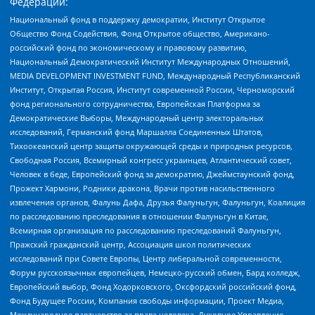
Федерации:
Национальный фонд в поддержку демократии, Институт Открытое
Общество Фонд Содействия, Фонд Открытое общество, Американо-
российский фонд по экономическому и правовому развитию,
Национальный Демократический Институт Международных Отношений,
MEDIA DEVELOPMENT INVESTMENT FUND, Международный Республиканский
Институт, Открытая Россия, Институт современной России, Черноморский
фонд регионального сотрудничества, Европейская Платформа за
Демократические Выборы, Международный центр электоральных
исследований, Германский фонд Маршалла Соединенных Штатов,
Тихоокеанский центр защиты окружающей среды и природных ресурсов,
Свободная Россия, Всемирный конгресс украинцев, Атлантический совет,
Человек в беде, Европейский фонд за демократию, Джеймстаунский фонд,
Прожект Хармони, Родники дракона, Врачи против насильственного
извлечения органов, Фалунь Дафа, Друзья Фалуньгун, Фалуньгун, Коалиция
по расследованию преследования в отношении Фалуньгун в Китае,
Всемирная организация по расследованию преследований Фалуньгун,
Пражский гражданский центр, Ассоциация школ политических
исследований при Совете Европы, Центр либеральной современности,
Форум русскоязычных европейцев, Немецко-русский обмен, Бард колледж,
Европейский выбор, Фонд Ходорковского, Оксфордский российский фонд,
Фонд Будущее России, Компания свободы информации, Проект Медиа,
Международное партнерство за права человека, Духовное Управление