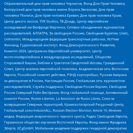
Образовательный дом прав человека Чернигов, Фонд Дом Прав Человека,
Белорусский дом прав человека имени Бориса Звозскова, Дом прав
человека Тбилиси, Дом прав человека Ереван, Дом прав человека Крым,
Центр дикого лосося, TVR Studios, ТВ Дождь, Центр европейских
исследований им Вилфрида Мартенса, Сетевое объединение журналистов
расследователей, АЛЛАТРА, За свободную Россию, Свободная Бурятия, Uralic,
UnKremlin, Международная федерация транспортных рабочих, ИстЧам
Финланд, Гудзоновский институт, Фонд Демократического Развития,
Комитет-2024, Центрально-Европейский университет, Центр
восточноевропейских и международных исследований, Общество
Сторожевой башни, Библии и трактатов Свидетелей Иеговы, Гражданский
Совет, Центр анализа европейской политики, Академическая сеть Восточная
Европа, Российский комитет действия, РЭНД корпорейшн, Русская Америка
за демократию в России, Настоящая Россия, Глобальная сеть журналистов-
расследователей, Служба поддержки, Свободная Россия Берлин, Свободная
Россия Северный Рейн-Вестфалия, Фонд глобальной помощи, Антивоенный
комитет России, Russie-Libertes, La Asocicion de Rusos Libres, Союз за
возвращение Северных территорий, Крымскотатарский Ресурсный Центр,
Глобальный союз IndustriALL, Russian Election Monitor, Article 19, Мнение
медиа, Федерация анархического черного креста, Радио Свободная Европа,
Германское общество изучения Восточной Европы, Фонд имени Фридриха
Эберта, XZ gGmbH, Мобильная академия поддержки гендерной демократии