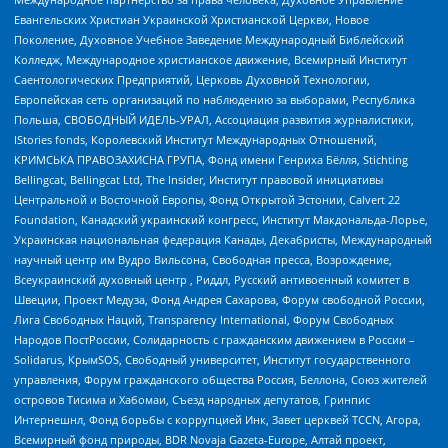
Евангельских Христиан Украинской Христианской Церкви, Новое
Поколение, Духовное Учебное Заведение Международный Библейский
Колледж, Международное христианское движение, Всемирный Институт
Саентологических Предприятий, Церковь Духовной Технологии,
Европейская сеть организаций по наблюдению за выборами, Республика
Польша, СВОБОДНЫЙ ИДЕЛЬ-УРАЛ, Ассоциация развития журналистики,
IStories fonds, Королевский Институт Международных Отношений,
КРИМСЬКА ПРАВОЗАХИСНА ГРУПА, Фонд имени Генриха Бёлля, Stichting
Bellingcat, Bellingcat Ltd, The Insider, Институт правовой инициативы
Центральной и Восточной Европы, Фонд Открытой Эстонии, Calvert 22
Foundation, Канадский украинский конгресс, Институт Макдональда-Лорье,
Украинская национальная федерация Канады, Декабристы, Международный
научный центр им Вудро Вильсона, Свободная пресса, Возрождение,
Всеукраинский духовный центр , Риддл, Русский антивоенный комитет в
Швеции, Проект Медуза, Фонд Андрея Сахарова, Форум свободной России,
Лига Свободных Наций, Transparеncy International, Форум Свободных
Народов ПостРоссии, Солидарность с гражданским движением в России –
Solidarus, КрымSOS, Свободный университет, Институт государственного
управления, Форум гражданского общества Россия, Беллона, Союз жителей
островов Тисима и Хабомаи, Съезд народных депутатов, Гринпис
Интернешнл, Фонд борьбы с коррупцией Инк, Завет церквей TCCN, Агора,
Всемирный фонд природы, BDR Novaja Gazeta-Europe, Алтай проект,