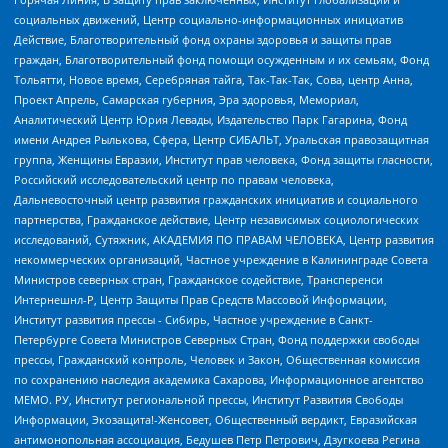
социальных движений, Центр социально-информационных инициатив
Действие, Благотворительный фонд охраны здоровья и защиты прав
граждан, Благотворительный фонд помощи осужденным и их семьям, Фонд
Тольятти, Новое время, Серебряная тайга, Так-Так-Так, Сова, центр Анна,
Проект Апрель, Самарская губерния, Эра здоровья, Мемориал,
Аналитический Центр Юрия Левады, Издательство Парк Гагарина, Фонд
имени Андрея Рылькова, Сфера, Центр СИБАЛЬТ, Уральская правозащитная
группа, Женщины Евразии, Институт прав человека, Фонд защиты гласности,
Российский исследовательский центр по правам человека,
Дальневосточный центр развития гражданских инициатив и социального
партнерства, Гражданское действие, Центр независимых социологических
исследований, Сутяжник, АКАДЕМИЯ ПО ПРАВАМ ЧЕЛОВЕКА, Центр развития
некоммерческих организаций, Частное учреждение в Калининграде Совета
Министров северных стран, Гражданское содействие, Трансперенси
Интернешнл-Р, Центр Защиты Прав Средств Массовой Информации,
Институт развития прессы - Сибирь, Частное учреждение в Санкт-
Петербурге Совета Министров Северных Стран, Фонд поддержки свободы
прессы, Гражданский контроль, Человек и Закон, Общественная комиссия
по сохранению наследия академика Сахарова, Информационное агентство
МЕМО. РУ, Институт региональной прессы, Институт Развития Свободы
Информации, Экозащита!-Женсовет, Общественный вердикт, Евразийская
антимонопольная ассоциация, Бедушев Петр Петрович, Дзугкоева Регина