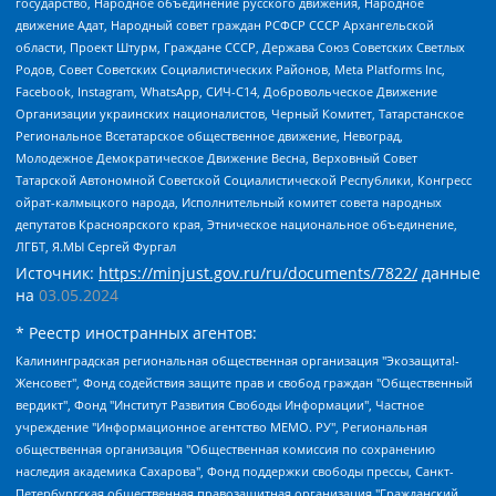
государство, Народное объединение русского движения, Народное
движение Адат, Народный совет граждан РСФСР СССР Архангельской
области, Проект Штурм, Граждане СССР, Держава Союз Советских Светлых
Родов, Совет Советских Социалистических Районов, Meta Platforms Inc,
Facebook, Instagram, WhatsApp, СИЧ-С14, Добровольческое Движение
Организации украинских националистов, Черный Комитет, Татарстанское
Региональное Всетатарское общественное движение, Невоград,
Молодежное Демократическое Движение Весна, Верховный Совет
Татарской Автономной Советской Социалистической Республики, Конгресс
ойрат-калмыцкого народа, Исполнительный комитет совета народных
депутатов Красноярского края, Этническое национальное объединение,
ЛГБТ, Я.МЫ Сергей Фургал
Источник:
https://minjust.gov.ru/ru/documents/7822/
данные
на
03.05.2024
* Реестр иностранных агентов:
Калининградская региональная общественная организация "Экозащита!-Женсовет", Фонд содействия защите прав и свобод граждан "Общественный вердикт", Фонд "Институт Развития Свободы Информации", Частное учреждение "Информационное агентство МЕМО. РУ", Региональная общественная организация "Общественная комиссия по сохранению наследия академика Сахарова", Фонд поддержки свободы прессы, Санкт-Петербургская общественная правозащитная организация "Гражданский контроль", Межрегиональная общественная организация "Информационно-просветительский центр "Мемориал", Региональный Фонд "Центр Защиты Прав Средств Массовой Информации", с 05.12.2023 Фонд "Центр Защиты Прав Средств массовой информации", Региональная общественная благотворительная организация помощи беженцам и мигрантам "Гражданское содействие", Негосударственное образовательное учреждение дополнительного профессионального образования (повышение квалификации) специалистов "АКАДЕМИЯ ПО ПРАВАМ ЧЕЛОВЕКА", Свердловская региональная общественная организация "Сутяжник", Автономная некоммерческая организация "Центр независимых социологических исследований", Союз общественных объединений "Российский исследовательский центр по правам человека", Региональное общественное учреждение научно-информационный центр "МЕМОРИАЛ", Некоммерческая организация "Фонд защиты гласности", Автономная некоммерческая организация "Институт прав человека", Городская общественная организация "Екатеринбургское общество "МЕМОРИАЛ", Городская общественная организация "Рязанское историко-просветительское и правозащитное общество "Мемориал" (Рязанский Мемориал), Челябинский региональный орган общественной самодеятельности – женское общественное объединение "Женщины Евразии", Челябинский региональный орган общественной самодеятельности "Уральская правозащитная группа", Фонд содействия защите здоровья и социальной справедливости имени Андрея Рылькова, Автономная Некоммерческая Организация "Аналитический Центр Юрия Левады", Автономная некоммерческая организация социальной поддержки населения "Проект Апрель", Региональная общественная организация помощи женщинам и детям, находящимся в кризисной ситуации "Информационно-методический центр "Анна", Фонд содействия развитию массовых коммуникаций и правовому просвещению "Так-так-Так", Фонд содействия устойчивому развитию "Серебряная тайга", Свердловский региональный общественный фонд социальных проектов "Новое время", "Idel.Реалии", Кавказ.Реалии, Крым.Реалии, Телеканал Настоящее Время, Татаро-башкирская служба Радио Свобода (Azatliq Radiosi), Радио Свободная Европа/Радио Свобода (PCE/PC), "Сибирь.Реалии", "Фактограф", Благотворительный фонд помощи осужденным и их семьям, Автономная некоммерческая организация "Институт глобализации и социальных движений", Фонд "В защиту прав заключенных", Частное учреждение "Центр поддержки и содействия развитию средств массовой информации", Пензенский региональный общественный благотворительный фонд "Гражданский союз", "Север.Реалии", Некоммерческая организация Фонд "Правовая инициатива", Общество с ограниченной ответственностью "Радио Свободная Европа/Радио Свобода", Чешское информационное агентство "MEDIUM-ORIENT", Красноярская региональная общественная организация "Мы против СПИДа", Камалягин Денис Николаевич, Маркелов Сергей Евгеньевич, Пономарев Лев Александрович, Савицкая Людмила Алексеевна, Автономная некоммерческая организация "Центр по работе с проблемой насилия "НАСИЛИЮ.НЕТ", Межрегиональный профессиональный союз работников здравоохранения "Альянс врачей", Юридическое лицо, зарегистрированное в Латвийской Республике, SIA "Medusa Project" (регистрационный номер 40103797863, дата регистрации 10.06.2014), Некоммерческая организация "Фонд по борьбе с коррупцией", Автономная некоммерческая организация "Институт права и публичной политики", Баданин Роман Сергеевич, Гликин Максим Александрович, Железнова Мария Михайловна, Лукьянова Юлия Сергеевна, Маетная Елизавета Витальевна, Маняхин Петр Борисович, Чуракова Ольга Владимировна, Ярош Юлия Петровна, Юридическое лицо "The Insider SIA", зарегистрированное в Риге, Латвийская Республика (дата регистрации 26.06.2015), являющееся администратором доменного имени интернет-издания "The Insider SIA", https://theins.ru, Постернак Алексей Евгеньевич, Рубин Михаил Аркадьевич, Анин Роман Александрович, Юридическое лицо Istories fonds, зарегистрированное в Латвийской Республике (регистрационный номер 50008295751, дата регистрации 24.02.2020), Великовский Дмитрий Александрович, Долинина Ирина Николаевна, Мароховская Алеся Алексеевна, Шлейнов Роман Юрьевич, Шмагун Олеся Валентиновна, Общество с ограниченной ответственностью "Альтаир 2021", Общество с ограниченной ответственностью "Вега 2021", Общество с ограниченной ответственностью "Главный редактор 2021", Общество с ограниченной ответственностью "Ромашки монолит", Важенков Артем Валерьевич, Ивановская областная общественная организация "Центр гендерных исследований", Гурман Юрий Альбертович, Медиапроект "ОВД-Инфо", Егоров Владимир Владимирович, Жилинский Владимир Александрович, Общество с ограниченной ответственностью "ЗП", Иванова София Юрьевна, Карезина Инна Павловна, Кильтау Екатерина Викторовна, Петров Алексей Викторович, Пискунов Сергей Евгеньевич, Смирнов Сергей Сергеевич, Тихонов Михаил Сергеевич, Общество с ограниченной ответственностью "ЖУРНАЛИСТ-ИНОСТРАННЫЙ АГЕНТ", Арапова Галина Юрьевна, Вольтская Татьяна Анатольевна, Американская компания "Mason G.E.S. Anonymous Foundation" (США), являющаяся владельцем интернет-издания https://mnews.world/, Компания "Stichting Bellingcat", зарегистрированная в Нидерландах (дата регистрации 11.07.2018), Захаров Андрей Вячеславович, Клепиковская Екатерина Дмитриевна, Общество с ограниченной ответственностью "МЕМО", Перл Роман Александрович, Симонов Евгений Алексеевич, Соловьева Елена Анатольевна, Сотников Даниил Владимирович, Сурначева Елизавета Дмитриевна, Автономная некоммерческая организация по защите прав человека и информированию населения "Якутия – Наше Мнение", Общество с ограниченной ответственностью "Москоу диджитал медиа", с 26.01.2023 Общество с ограниченной ответственностью "Чайка Белые сады", Ветошкина Валерия Валерьевна, Заговора Максим Александрович, Межрегиональное общественное движение "Российская ЛГБТ - сеть", Оленичев Максим Владимирович, Павлов Иван Юрьевич, Скворцова Елена Сергеевна, Общество с ограниченной ответственностью "Как бы инагент", Кочетков Игорь Викторович, Общество с ограниченной ответственностью "Честные выборы", Еланчик Олег Александрович, Общество с ограниченной ответственностью "Нобелевский призыв", Гималова Регина Эмилевна, Григорьев Андрей Валерьевич, Григорьева Алина Александровна, Ассоциация по содействию защите прав призывников, альтернативнослужащих и военнослужащих "Правозащитная группа "Гражданин.Армия.Право", Хисамова Регина Фаритовна, Автономная некоммерческая организация по реализации социально-правовых программ "Лилит", Дальневосточное общественное движение "Маяк", Санкт-Петербургская ЛГБТ-инициативная группа "Выход", Инициативная группа ЛГБТ+ "Реверс", Алексеев Андрей Викторович, Бекбулатова Таисия Львовна, Беляев Иван Михайлович, Владыкина Елена Сергеевна, Гельман Марат Александрович, Никульшина Вероника Юрьевна, Толоконникова Надежда Андреевна, Шендерович Виктор Анатольевич, Общество с ограниченной ответственностью "Данное сообщение", Общество с ограниченной ответственностью Издательский дом "Новая глава", Айнбиндер Александра Александровна, Московский комьюнити-центр для ЛГБТ+инициатив, Благотворительный фонд развития филантропии, Deutsche Welle (Германия, Kurt-Schumacher-Strasse 3, 53113 Bonn), Борзунова Мария Михайловна, Воробьев Виктор Викторович, Голубева Анна Львовна, Константинова Алла Михайловна, Малкова Ирина Владимировна, Мурадов Мурад Абдулгалимович, Осетинская Елизавета Николаевна, Понасенков Евгений Николаевич, Ганапольский Матвей Юрьевич, Киселев Евгений Алексеевич, Борухович Ирина Григорьевна, Дремин Иван Тимофеевич, Дубровский Дмитрий Викторович, Красноярская региональная общественная организация поддержки и развития альтернативных образовательных технологий и межкультурных коммуникаций "ИНТЕРРА", Маяковская Екатерина Алексеевна, Фейгин Марк Захарович, Филимонов Андрей Викторович, Дзугкоева Регина Николаевна, Доброхотов Роман Александрович, Дудь Юрий Александрович, Елкин Сергей Владимирович, Кругликов Кирилл Игоревич, Сабунаева Мария Леонидовна, Семенов Алексей Владимирович, Шаинян Карен Багратович, Шульман Екатерина Михайловна, Асафьев Артур Валерьевич, Вахштайн Виктор Семенович, Венедиктов Алексей Алексеевич, Лушникова Екатерина Евгеньевна, Волков Леонид Михайлович, Невзоров Александр Глебович, Пархоменко Сергей Борисович, Сироткин Ярослав Николаевич, Кара-Мурза Владимир Владимирович, Баранова Наталья Владимировна, Гозман Леонид Яковлевич, Кагарлицкий Борис Юльевич, Климарев Михаил Валерьевич, Милов Владимир Станиславович, Автономная некоммерческая организация Краснодарский центр современного искусства "Типография", Моргенштерн Алишер Тагирович, Соболь Любовь Эдуардовна, Общество с ограниченной ответственностью "ЛИЗА НОРМ", Каспаров Гарри Кимович, Ходорковский Михаил Борисович, Общество с ограниченной ответственностью "Апрельские тезисы", Данилович Ирина Брониславовна, Кашин Олег Владимирович, Петров Николай Владимирович, Пивоваров Алексей Владимирович, Соколов Михаил Владимирович, Цветкова Юлия Владимировна, Чичваркин Евгений Александрович, Комитет против пыток/Команда против пыток, Общество с ограниченной ответственностью "Первый научный", Общество с ограниченной ответственностью "Вертолет и ко", Белоцерковская Вероника Борисовна, Кац Максим Евгеньевич, Лазарева Татьяна Юрьевна, Шаведдинов Руслан Табризович, Яшин Илья Валерьевич, Общество с ограниченной ответственностью "Иноагент ААВ", Алешковский Дмитрий Петрович, Альбац Евгения Марковна, Быков Дмитрий Львович, Галямина Юлия Евгеньевна, Лойко Сергей Леонидович, Мартынов Кирилл Константинович, Медведев Сергей Александрович, Крашенинников Федор Геннадиевич, Гордеева Катерина Вл