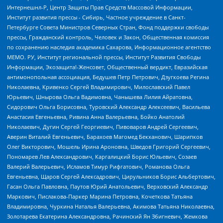
Интернешнл-Р, Центр Защиты Прав Средств Массовой Информации,
Институт развития прессы - Сибирь, Частное учреждение в Санкт-
Петербурге Совета Министров Северных Стран, Фонд поддержки свободы
прессы, Гражданский контроль, Человек и Закон, Общественная комиссия
по сохранению наследия академика Сахарова, Информационное агентство
МЕМО. РУ, Институт региональной прессы, Институт Развития Свободы
Информации, Экозащита!-Женсовет, Общественный вердикт, Евразийская
антимонопольная ассоциация, Бедушев Петр Петрович, Дзугкоева Регина
Николаевна, Кривенко Сергей Владимирович, Милославский Павел
Юрьевич, Шнырова Ольга Вадимовна, Чанышева Лилия Айратовна,
Сидорович Ольга Борисовна, Туровский Александр Алексеевич, Васильева
Анастасия Евгеньевна, Ривина Анна Валерьевна, Бойко Анатолий
Николаевич, Дугин Сергей Георгиевич, Пивоваров Андрей Сергеевич,
Аверин Виталий Евгеньевич, Барахоев Магомед Бекханович, Шарипков
Олег Викторович, Мошель Ирина Ароновна, Шведов Григорий Сергеевич,
Пономарев Лев Александрович, Каргалицкий Борис Юльевич, Созаев
Валерий Валерьевич, Исламов Тимур Рифгатович, Романова Ольга
Евгеньевна, Щаров Сергей Алексадрович, Цирульников Борис Альбертович,
Гасан Ольга Павловна, Паутов Юрий Анатольевич, Верховский Александр
Маркович, Пислакова-Паркер Марина Петровна, Кочеткова Татьяна
Владимировна, Чуркина Наталья Валерьевна, Акимова Татьяна Николаевна,
Золотарева Екатерина Александровна, Рачинский Ян Збигневич, Жемкова