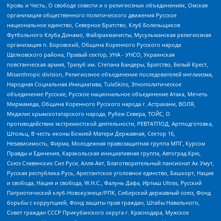
Кровь и Честь, О свободе совести и о религиозных объединениях, Омская
организация общественного политического движения Русское
национальное единство, Северное Братство, Клуб Болельщиков
Футбольного Клуба Динамо, Файзрахманисты, Мусульманская религиозная
организация п. Боровский, Община Коренного Русского народа
Щелковского района, Правый сектор, УНА - УНСО, Украинская
повстанческая армия, Тризуб им. Степана Бандеры, Братство, Белый Крест,
Misanthropic division, Религиозное объединение последователей инглиизма,
Народная Социальная Инициатива, TulaSkins, Этнополитическое
объединение Русские, Русское национальное объединение Атака, Мечеть
Мирмамеда, Община Коренного Русского народа г. Астрахани, ВОЛЯ,
Меджлис крымскотатарского народа, Рубеж Севера, ТОЙС, О
противодействии экстремистской деятельности, РЕВТАТПОД, Артподготовка,
Штольц, В честь иконы Божией Матери Державная, Сектор 16,
Независимость, Фирма, Молодежная правозащитная группа МПГ, Курсом
Правды и Единения, Каракольская инициативная группа, Автоград Крю,
Союз Славянских Сил Руси, Алля-Аят, Благотворительный пансионат Ак Умут,
Русская республика Русь, Арестантское уголовное единство, Башкорт, Нация
и свобода, Нация и свобода, W.H.С., Фалунь Дафа, Иртыш Ultras, Русский
Патриотический клуб-Новокузнецк/РПК, Сибирский державный союз, Фонд
борьбы с коррупцией, Фонд защиты прав граждан, Штабы Навального,
Совет граждан СССР Прикубанского округа г. Краснодара, Мужское