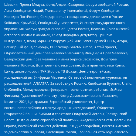
Швеции, Проект Медуза, Фонд Андрея Сахарова, Форум свободной России,
Лига Свободных Наций, Transparеncy International, Форум Свободных
Народов ПостРоссии, Солидарность с гражданским движением в России –
Solidarus, КрымSOS, Свободный университет, Институт государственного
управления, Форум гражданского общества Россия, Беллона, Союз жителей
островов Тисима и Хабомаи, Съезд народных депутатов, Гринпис
Интернешнл, Фонд борьбы с коррупцией Инк, Завет церквей TCCN, Агора,
Всемирный фонд природы, BDR Novaja Gazeta-Europe, Алтай проект,
Образовательный дом прав человека Чернигов, Фонд Дом Прав Человека,
Белорусский дом прав человека имени Бориса Звозскова, Дом прав
человека Тбилиси, Дом прав человека Ереван, Дом прав человека Крым,
Центр дикого лосося, TVR Studios, ТВ Дождь, Центр европейских
исследований им Вилфрида Мартенса, Сетевое объединение журналистов
расследователей, АЛЛАТРА, За свободную Россию, Свободная Бурятия, Uralic,
UnKremlin, Международная федерация транспортных рабочих, ИстЧам
Финланд, Гудзоновский институт, Фонд Демократического Развития,
Комитет-2024, Центрально-Европейский университет, Центр
восточноевропейских и международных исследований, Общество
Сторожевой башни, Библии и трактатов Свидетелей Иеговы, Гражданский
Совет, Центр анализа европейской политики, Академическая сеть Восточная
Европа, Российский комитет действия, РЭНД корпорейшн, Русская Америка
за демократию в России, Настоящая Россия, Глобальная сеть журналистов-