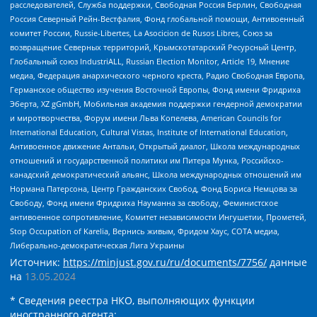
расследователей, Служба поддержки, Свободная Россия Берлин, Свободная
Россия Северный Рейн-Вестфалия, Фонд глобальной помощи, Антивоенный
комитет России, Russie-Libertes, La Asocicion de Rusos Libres, Союз за
возвращение Северных территорий, Крымскотатарский Ресурсный Центр,
Глобальный союз IndustriALL, Russian Election Monitor, Article 19, Мнение
медиа, Федерация анархического черного креста, Радио Свободная Европа,
Германское общество изучения Восточной Европы, Фонд имени Фридриха
Эберта, XZ gGmbH, Мобильная академия поддержки гендерной демократии
и миротворчества, Форум имени Льва Копелева, American Councils for
International Education, Cultural Vistas, Institute of International Education,
Антивоенное движение Антальи, Открытый диалог, Школа международных
отношений и государственной политики им Питера Мунка, Российско-
канадский демократический альянс, Школа международных отношений им
Нормана Патерсона, Центр Гражданских Свобод, Фонд Бориса Немцова за
Свободу, Фонд имени Фридриха Науманна за свободу, Феминистское
антивоенное сопротивление, Комитет независимости Ингушетии, Прометей,
Stop Occupation of Karelia, Вернись живым, Фридом Хаус, СОТА медиа,
Либерально-демократическая Лига Украины
Источник:
https://minjust.gov.ru/ru/documents/7756/
данные
на
13.05.2024
* Сведения реестра НКО, выполняющих функции
иностранного агента: