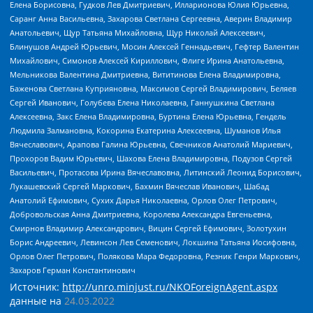
Елена Борисовна, Гудков Лев Дмитриевич, Илларионова Юлия Юрьевна,
Саранг Анна Васильевна, Захарова Светлана Сергеевна, Аверин Владимир
Анатольевич, Щур Татьяна Михайловна, Щур Николай Алексеевич,
Блинушов Андрей Юрьевич, Мосин Алексей Геннадьевич, Гефтер Валентин
Михайлович, Симонов Алексей Кириллович, Флиге Ирина Анатольевна,
Мельникова Валентина Дмитриевна, Вититинова Елена Владимировна,
Баженова Светлана Куприяновна, Максимов Сергей Владимирович, Беляев
Сергей Иванович, Голубева Елена Николаевна, Ганнушкина Светлана
Алексеевна, Закс Елена Владимировна, Буртина Елена Юрьевна, Гендель
Людмила Залмановна, Кокорина Екатерина Алексеевна, Шуманов Илья
Вячеславович, Арапова Галина Юрьевна, Свечников Анатолий Мариевич,
Прохоров Вадим Юрьевич, Шахова Елена Владимировна, Подузов Сергей
Васильевич, Протасова Ирина Вячеславовна, Литинский Леонид Борисович,
Лукашевский Сергей Маркович, Бахмин Вячеслав Иванович, Шабад
Анатолий Ефимович, Сухих Дарья Николаевна, Орлов Олег Петрович,
Добровольская Анна Дмитриевна, Королева Александра Евгеньевна,
Смирнов Владимир Александрович, Вицин Сергей Ефимович, Золотухин
Борис Андреевич, Левинсон Лев Семенович, Локшина Татьяна Иосифовна,
Орлов Олег Петрович, Полякова Мара Федоровна, Резник Генри Маркович,
Захаров Герман Константинович
Источник:
http://unro.minjust.ru/NKOForeignAgent.aspx
данные на
24.03.2022