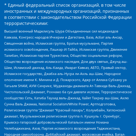
* Единый федеральный список организаций, в том числе
иностранных и международных организаций, признанных
в соответствии с законодательством Российской Федерации
террористическими:
Высший военный Маджлисуль Шура Объединенных сил моджахедов
Кавказа, Конгресс народов Ичкерии и Дагестана, База, Асбат аль-Ансар,
Священная война, Исламская группа, Братья-мусульмане, Партия
исламского освобождения, Лашкар-И-Тайба, Исламская группа, Движение
Талибан, Исламская партия Туркестана, Общество социальных реформ,
Общество возрождения исламского наследия, Дом двух святых, Джунд аш-
Шам, Исламский джихад, Аль-Каида, Имарат Кавказ, АБТО, Правый сектор,
Исламское государство, Джабха аль-Нусра ли-Ахль аш-Шам, Народное
ополчение имени К. Минина и Д. Пожарского, Аджр от Аллаха Субхану уа
Тагьаля SHAM, АУМ Синрике, Муджахеды джамаата Ат-Тавхида Валь-Джихад,
Чистопольский Джамаат, Рохнамо ба суи давлати исломи, Террористическое
сообщество Сеть, Катиба Таухид валь-Джихад, Хайят Тахрир аш-Шам, Ахлю
Сунна Валь Джамаа, National Socialism/White Power, Артподготовка,
Религиозная группа “Джамаат “Красный пахарь”, Колумбайн, Хатлонский
джамаат, Мусульманская религиозная группа п. Кушкуль г. Оренбург,
Крымско-татарский добровольческий батальон имени Номана
Челебиджихана, Азов, Партия исламского возрождения Таджикистана,
Народная самооборона, Дуббайский джамаат, московская ячейка, Батал-