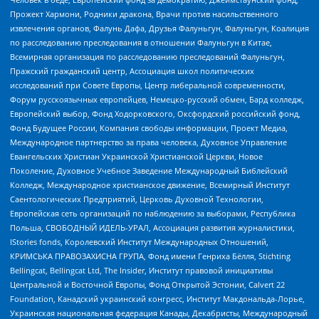
Прожект Хармони, Родники дракона, Врачи против насильственного
извлечения органов, Фалунь Дафа, Друзья Фалуньгун, Фалуньгун, Коалиция
по расследованию преследования в отношении Фалуньгун в Китае,
Всемирная организация по расследованию преследований Фалуньгун,
Пражский гражданский центр, Ассоциация школ политических
исследований при Совете Европы, Центр либеральной современности,
Форум русскоязычных европейцев, Немецко-русский обмен, Бард колледж,
Европейский выбор, Фонд Ходорковского, Оксфордский российский фонд,
Фонд Будущее России, Компания свободы информации, Проект Медиа,
Международное партнерство за права человека, Духовное Управление
Евангельских Христиан Украинской Христианской Церкви, Новое
Поколение, Духовное Учебное Заведение Международный Библейский
Колледж, Международное христианское движение, Всемирный Институт
Саентологических Предприятий, Церковь Духовной Технологии,
Европейская сеть организаций по наблюдению за выборами, Республика
Польша, СВОБОДНЫЙ ИДЕЛЬ-УРАЛ, Ассоциация развития журналистики,
IStories fonds, Королевский Институт Международных Отношений,
КРИМСЬКА ПРАВОЗАХИСНА ГРУПА, Фонд имени Генриха Бёлля, Stichting
Bellingcat, Bellingcat Ltd, The Insider, Институт правовой инициативы
Центральной и Восточной Европы, Фонд Открытой Эстонии, Calvert 22
Foundation, Канадский украинский конгресс, Институт Макдональда-Лорье,
Украинская национальная федерация Канады, Декабристы, Международный