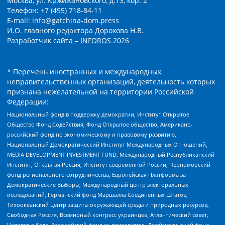
Москва, ул. Кржижановского, д.13, кор. 2
Телефон: +7 (495) 718-84-11
E-mail: info@gatchina-dom.press
И.О. главного редактора Дорохова Н.В.
Разработчик сайта –
INFOROS
2026
* Перечень иностранных и международных
неправительственных организаций, деятельность которых
признана нежелательной на территории Российской
Федерации:
Национальный фонд в поддержку демократии, Институт Открытое
Общество Фонд Содействия, Фонд Открытое общество, Американо-
российский фонд по экономическому и правовому развитию,
Национальный Демократический Институт Международных Отношений,
MEDIA DEVELOPMENT INVESTMENT FUND, Международный Республиканский
Институт, Открытая Россия, Институт современной России, Черноморский
фонд регионального сотрудничества, Европейская Платформа за
Демократические Выборы, Международный центр электоральных
исследований, Германский фонд Маршалла Соединенных Штатов,
Тихоокеанский центр защиты окружающей среды и природных ресурсов,
Свободная Россия, Всемирный конгресс украинцев, Атлантический совет,
Человек в беде, Европейский фонд за демократию, Джеймстаунский фонд,