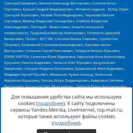
Для повышения удобства сайта мы используем
cookies (
подробнее
). К сайту подключены
сервисы Yandex.Metrika, LiveInternet, top.mail.ru,
Источник:
https://minjust.gov.ru/uploaded/files/reestr-
которые также используют файлы cookies
inostrannyih-agentov-22-03-2024.pdf
данные на
22.03.2024
(
подробнее
).