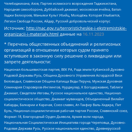
Челебиджихана, Азов, Партия исламского возрождения Таджикистана,
Народная самооборона, Дуббайский джамаат, московская ячейка, Батал-
Хаджи Белхороев, Маньяки Культ Убийц, Молодёжь Которая Улыбается,
Легион Свобода России, Айдар, Русский добровольческий корпус
Источник:
http://nac.gov.ru/terroristicheskie-i-ekstremistskie-
organizacii-i-materialy.html
данные на
16.11.2023
* Перечень общественных объединений и религиозных
организаций в отношении которых судом принято
вступившее в законную силу решение о ликвидации или
запрете деятельности:
Национал-большевистская партия, ВЕК РА, Рада земли Кубанской Духовно
Родовой Державы Русь, Община Духовного Управления Асгардской Веси
Беловодья, Славянская Община Капища Веды Перуна, Мужская Духовная
Семинария Староверов-Инглингов, Нурджулар, К Богодержавию, Таблиги
Джамаат, Свидетели Иеговы, Русское национальное единство, Национал-
социалистическое общество, Джамаат мувахидов, Объединенный Вилайат
Кабарды, Балкарии и Карачая, Союз славян, Ат-Такфир Валь-Хиджра, Пит
Буль, Национал-социалистическая рабочая партия России, Славянский союз,
Формат-18, Благородный Орден Дьявола, Армия воли народа,
Национальная Социалистическая Инициатива города Череповца, Духовно-
Родовая Держава Русь, Русское национальное единство, Древнерусской