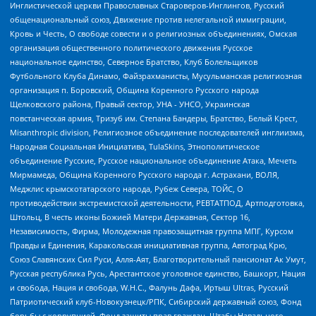
Инглистической церкви Православных Староверов-Инглингов, Русский
общенациональный союз, Движение против нелегальной иммиграции,
Кровь и Честь, О свободе совести и о религиозных объединениях, Омская
организация общественного политического движения Русское
национальное единство, Северное Братство, Клуб Болельщиков
Футбольного Клуба Динамо, Файзрахманисты, Мусульманская религиозная
организация п. Боровский, Община Коренного Русского народа
Щелковского района, Правый сектор, УНА - УНСО, Украинская
повстанческая армия, Тризуб им. Степана Бандеры, Братство, Белый Крест,
Misanthropic division, Религиозное объединение последователей инглиизма,
Народная Социальная Инициатива, TulaSkins, Этнополитическое
объединение Русские, Русское национальное объединение Атака, Мечеть
Мирмамеда, Община Коренного Русского народа г. Астрахани, ВОЛЯ,
Меджлис крымскотатарского народа, Рубеж Севера, ТОЙС, О
противодействии экстремистской деятельности, РЕВТАТПОД, Артподготовка,
Штольц, В честь иконы Божией Матери Державная, Сектор 16,
Независимость, Фирма, Молодежная правозащитная группа МПГ, Курсом
Правды и Единения, Каракольская инициативная группа, Автоград Крю,
Союз Славянских Сил Руси, Алля-Аят, Благотворительный пансионат Ак Умут,
Русская республика Русь, Арестантское уголовное единство, Башкорт, Нация
и свобода, Нация и свобода, W.H.С., Фалунь Дафа, Иртыш Ultras, Русский
Патриотический клуб-Новокузнецк/РПК, Сибирский державный союз, Фонд
борьбы с коррупцией, Фонд защиты прав граждан, Штабы Навального,