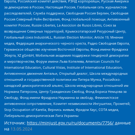
Европа, Российский комитет действия, РЭНД корпорейшн, Русская Америка
за демократию в России, Настоящая Россия, Глобальная сеть журналистов-
расследователей, Служба поддержки, Свободная Россия Берлин, Свободная
Россия Северный Рейн-Вестфалия, Фонд глобальной помощи, Антивоенный
комитет России, Russie-Libertes, La Asocicion de Rusos Libres, Союз за
возвращение Северных территорий, Крымскотатарский Ресурсный Центр,
Глобальный союз IndustriALL, Russian Election Monitor, Article 19, Мнение
медиа, Федерация анархического черного креста, Радио Свободная Европа,
Германское общество изучения Восточной Европы, Фонд имени Фридриха
Эберта, XZ gGmbH, Мобильная академия поддержки гендерной демократии
и миротворчества, Форум имени Льва Копелева, American Councils for
International Education, Cultural Vistas, Institute of International Education,
Антивоенное движение Антальи, Открытый диалог, Школа международных
отношений и государственной политики им Питера Мунка, Российско-
канадский демократический альянс, Школа международных отношений им
Нормана Патерсона, Центр Гражданских Свобод, Фонд Бориса Немцова за
Свободу, Фонд имени Фридриха Науманна за свободу, Феминистское
антивоенное сопротивление, Комитет независимости Ингушетии, Прометей,
Stop Occupation of Karelia, Вернись живым, Фридом Хаус, СОТА медиа,
Либерально-демократическая Лига Украины
Источник:
https://minjust.gov.ru/ru/documents/7756/
данные
на
13.05.2024