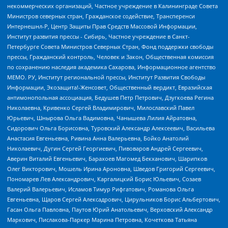
некоммерческих организаций, Частное учреждение в Калининграде Совета
Министров северных стран, Гражданское содействие, Трансперенси
Интернешнл-Р, Центр Защиты Прав Средств Массовой Информации,
Институт развития прессы - Сибирь, Частное учреждение в Санкт-
Петербурге Совета Министров Северных Стран, Фонд поддержки свободы
прессы, Гражданский контроль, Человек и Закон, Общественная комиссия
по сохранению наследия академика Сахарова, Информационное агентство
МЕМО. РУ, Институт региональной прессы, Институт Развития Свободы
Информации, Экозащита!-Женсовет, Общественный вердикт, Евразийская
антимонопольная ассоциация, Бедушев Петр Петрович, Дзугкоева Регина
Николаевна, Кривенко Сергей Владимирович, Милославский Павел
Юрьевич, Шнырова Ольга Вадимовна, Чанышева Лилия Айратовна,
Сидорович Ольга Борисовна, Туровский Александр Алексеевич, Васильева
Анастасия Евгеньевна, Ривина Анна Валерьевна, Бойко Анатолий
Николаевич, Дугин Сергей Георгиевич, Пивоваров Андрей Сергеевич,
Аверин Виталий Евгеньевич, Барахоев Магомед Бекханович, Шарипков
Олег Викторович, Мошель Ирина Ароновна, Шведов Григорий Сергеевич,
Пономарев Лев Александрович, Каргалицкий Борис Юльевич, Созаев
Валерий Валерьевич, Исламов Тимур Рифгатович, Романова Ольга
Евгеньевна, Щаров Сергей Алексадрович, Цирульников Борис Альбертович,
Гасан Ольга Павловна, Паутов Юрий Анатольевич, Верховский Александр
Маркович, Пислакова-Паркер Марина Петровна, Кочеткова Татьяна