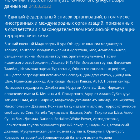
данные на
24.03.2022
* Единый федеральный список организаций, в том числе
иностранных и международных организаций, признанных
в соответствии с законодательством Российской Федерации
террористическими:
Высший военный Маджлисуль Шура Объединенных сил моджахедов
Кавказа, Конгресс народов Ичкерии и Дагестана, База, Асбат аль-Ансар,
Священная война, Исламская группа, Братья-мусульмане, Партия
исламского освобождения, Лашкар-И-Тайба, Исламская группа, Движение
Талибан, Исламская партия Туркестана, Общество социальных реформ,
Общество возрождения исламского наследия, Дом двух святых, Джунд аш-
Шам, Исламский джихад, Аль-Каида, Имарат Кавказ, АБТО, Правый сектор,
Исламское государство, Джабха аль-Нусра ли-Ахль аш-Шам, Народное
ополчение имени К. Минина и Д. Пожарского, Аджр от Аллаха Субхану уа
Тагьаля SHAM, АУМ Синрике, Муджахеды джамаата Ат-Тавхида Валь-Джихад,
Чистопольский Джамаат, Рохнамо ба суи давлати исломи, Террористическое
сообщество Сеть, Катиба Таухид валь-Джихад, Хайят Тахрир аш-Шам, Ахлю
Сунна Валь Джамаа, National Socialism/White Power, Артподготовка,
Религиозная группа “Джамаат “Красный пахарь”, Колумбайн, Хатлонский
джамаат, Мусульманская религиозная группа п. Кушкуль г. Оренбург,
Крымско-татарский добровольческий батальон имени Номана