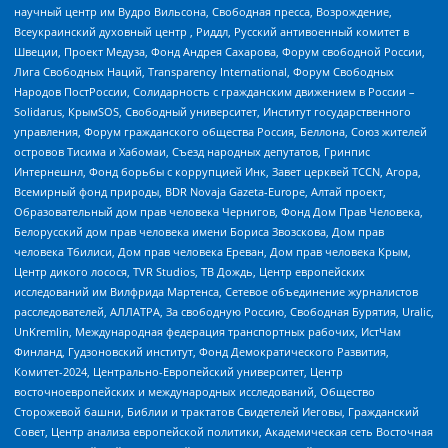
научный центр им Вудро Вильсона, Свободная пресса, Возрождение,
Всеукраинский духовный центр , Риддл, Русский антивоенный комитет в
Швеции, Проект Медуза, Фонд Андрея Сахарова, Форум свободной России,
Лига Свободных Наций, Transparеncy International, Форум Свободных
Народов ПостРоссии, Солидарность с гражданским движением в России –
Solidarus, КрымSOS, Свободный университет, Институт государственного
управления, Форум гражданского общества Россия, Беллона, Союз жителей
островов Тисима и Хабомаи, Съезд народных депутатов, Гринпис
Интернешнл, Фонд борьбы с коррупцией Инк, Завет церквей TCCN, Агора,
Всемирный фонд природы, BDR Novaja Gazeta-Europe, Алтай проект,
Образовательный дом прав человека Чернигов, Фонд Дом Прав Человека,
Белорусский дом прав человека имени Бориса Звозскова, Дом прав
человека Тбилиси, Дом прав человека Ереван, Дом прав человека Крым,
Центр дикого лосося, TVR Studios, ТВ Дождь, Центр европейских
исследований им Вилфрида Мартенса, Сетевое объединение журналистов
расследователей, АЛЛАТРА, За свободную Россию, Свободная Бурятия, Uralic,
UnKremlin, Международная федерация транспортных рабочих, ИстЧам
Финланд, Гудзоновский институт, Фонд Демократического Развития,
Комитет-2024, Центрально-Европейский университет, Центр
восточноевропейских и международных исследований, Общество
Сторожевой башни, Библии и трактатов Свидетелей Иеговы, Гражданский
Совет, Центр анализа европейской политики, Академическая сеть Восточная