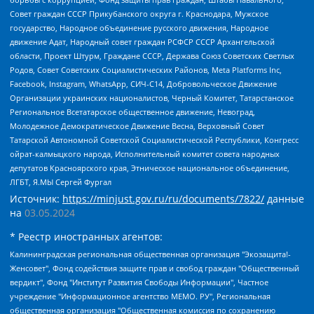
Совет граждан СССР Прикубанского округа г. Краснодара, Мужское
государство, Народное объединение русского движения, Народное
движение Адат, Народный совет граждан РСФСР СССР Архангельской
области, Проект Штурм, Граждане СССР, Держава Союз Советских Светлых
Родов, Совет Советских Социалистических Районов, Meta Platforms Inc,
Facebook, Instagram, WhatsApp, СИЧ-С14, Добровольческое Движение
Организации украинских националистов, Черный Комитет, Татарстанское
Региональное Всетатарское общественное движение, Невоград,
Молодежное Демократическое Движение Весна, Верховный Совет
Татарской Автономной Советской Социалистической Республики, Конгресс
ойрат-калмыцкого народа, Исполнительный комитет совета народных
депутатов Красноярского края, Этническое национальное объединение,
ЛГБТ, Я.МЫ Сергей Фургал
Источник:
https://minjust.gov.ru/ru/documents/7822/
данные
на
03.05.2024
* Реестр иностранных агентов:
Калининградская региональная общественная организация "Экозащита!-Женсовет", Фонд содействия защите прав и свобод граждан "Общественный вердикт", Фонд "Институт Развития Свободы Информации", Частное учреждение "Информационное агентство МЕМО. РУ", Региональная общественная организация "Общественная комиссия по сохранению наследия академика Сахарова", Фонд поддержки свободы прессы, Санкт-Петербургская общественная правозащитная организация "Гражданский контроль", Межрегиональная общественная организация "Информационно-просветительский центр "Мемориал", Региональный Фонд "Центр Защиты Прав Средств Массовой Информации", с 05.12.2023 Фонд "Центр Защиты Прав Средств массовой информации", Региональная общественная благотворительная организация помощи беженцам и мигрантам "Гражданское содействие", Негосударственное образовательное учреждение дополнительного профессионального образования (повышение квалификации) специалистов "АКАДЕМИЯ ПО ПРАВАМ ЧЕЛОВЕКА", Свердловская региональная общественная организация "Сутяжник", Автономная некоммерческая организация "Центр независимых социологических исследований", Союз общественных объединений "Российский исследовательский центр по правам человека", Региональное общественное учреждение научно-информационный центр "МЕМОРИАЛ", Некоммерческая организация "Фонд защиты гласности", Автономная некоммерческая организация "Институт прав человека", Городская общественная организация "Екатеринбургское общество "МЕМОРИАЛ", Городская общественная организация "Рязанское историко-просветительское и правозащитное общество "Мемориал" (Рязанский Мемориал), Челябинский региональный орган общественной самодеятельности – женское общественное объединение "Женщины Евразии", Челябинский региональный орган общественной самодеятельности "Уральская правозащитная группа", Фонд содействия защите здоровья и социальной справедливости имени Андрея Рылькова, Автономная Некоммерческая Организация "Аналитический Центр Юрия Левады", Автономная некоммерческая организация социальной поддержки населения "Проект Апрель", Региональная общественная организация помощи женщинам и детям, находящимся в кризисной ситуации "Информационно-методический центр "Анна", Фонд содействия развитию массовых коммуникаций и правовому просвещению "Так-так-Так", Фонд содействия устойчивому развитию "Серебряная тайга", Свердловский региональный общественный фонд социальных проектов "Новое время", "Idel.Реалии", Кавказ.Реалии, Крым.Реалии, Телеканал Настоящее Время, Татаро-башкирская служба Радио Свобода (Azatliq Radiosi), Радио Свободная Европа/Радио Свобода (PCE/PC), "Сибирь.Реалии", "Фактограф", Благотворительный фонд помощи осужденным и их семьям, Автономная некоммерческая организация "Институт глобализации и социальных движений", Фонд "В защиту прав заключенных", Частное учреждение "Центр поддержки и содействия развитию средств массовой информации", Пензенский региональный общественный благотворительный фонд "Гражданский союз", "Север.Реалии", Некоммерческая организация Фонд "Правовая инициатива", Общество с ограниченной ответственностью "Радио Свободная Европа/Радио Свобода", Чешское информационное агентство "MEDIUM-ORIENT", Красноярская региональная общественная организация "Мы против СПИДа", Камалягин Денис Николаевич, Маркелов Сергей Евгеньевич, Пономарев Лев Александрович, Савицкая Людмила Алексеевна, Автономная некоммерческая организация "Центр по работе с проблемой насилия "НАСИЛИЮ.НЕТ", Межрегиональный профессиональный союз работников здравоохранения "Альянс врачей", Юридическое лицо, зарегистрированное в Латвийской Республике, SIA "Medusa Project" (регистрационный номер 40103797863, дата регистрации 10.06.2014), Некоммерческая организация "Фонд по борьбе с коррупцией", Автономная некоммерческая организация "Институт права и публичной политики", Баданин Роман Сергеевич, Гликин Максим Александрович, Железнова Мария Михайловна, Лукьянова Юлия Сергеевна, Маетная Елизавета Витальевна, Маняхин Петр Борисович, Чуракова Ольга Владимировна, Ярош Юлия Петровна, Юридическое лицо "The Insider SIA", зарегистрированное в Риге, Латвийская Республика (дата регистрации 26.06.2015), являющееся администратором доменного имени интернет-издания "The Insider SIA", https://theins.ru, Постернак Алексей Евгеньевич, Рубин Михаил Аркадьевич, Анин Роман Александрович, Юридическое лицо Istories fonds, зарегистрированное в Латвийской Республике (регистрационный номер 50008295751, дата регистрации 24.02.2020), Великовский Дмитрий Александрович, Долинина Ирина Николаевна, Мароховская Алеся Алексеевна, Шлейнов Роман Юрьевич, Шмагун Олеся Валентиновна, Общество с ограниченной ответственностью "Альтаир 2021", Общество с ограниченной ответственностью "Вега 2021", Общество с ограниченной ответственностью "Главный редактор 2021", Общество с ограниченной ответственностью "Ромашки монолит", Важенков Артем Валерьевич, Ивановская областная общественная организация "Центр гендерных исследований", Гурман Юрий Альбертович, Медиапроект "ОВД-Инфо", Егоров Владимир Владимирович, Жилинский Владимир Александрович, Общество с ограниченной ответственностью "ЗП", Иванова София Юрьевна, Карезина Инна Павловна, Кильтау Екатерина Викторовна, Петров Алексей Викторович, Пискунов Сергей Евгеньевич, Смирнов Сергей Сергеевич, Тихонов Михаил Сергеевич, Общество с ограниченной ответственностью "ЖУРНАЛИСТ-ИНОСТРАННЫЙ АГЕНТ", Арапова Галина Юрьевна, Вольтская Татьяна Анатольевна, Американская компания "Mason G.E.S. Anonymous Foundation" (США), являющаяся владельцем интернет-издания https://mnews.world/, Компания "Stichting Bellingcat", зарегистрированная в Нидерландах (дата регистрации 11.07.2018), Захаров Андрей Вячеславович, Клепиковская Екатерина Дмитриевна, Общество с ограниченной ответственностью "МЕМО", Перл Роман Александрович, Симонов Евгений Алексеевич, Соловьева Елена Анатольевна, Сотников Даниил Владимирович, Сурначева Елизавета Дмитриевна, Автономная некоммерческая организация по защите прав человека и информированию населения "Якутия – Наше Мнение", Общество с ограниченной ответственностью "Москоу диджитал медиа", с 26.01.2023 Общество с ограниченной ответственностью "Чайка Белые сады", Ветошкина Валерия Валерьевна, Заговора Максим Александрович, Межрегиональное общественное движение "Российская ЛГБТ - сеть", Оленичев Максим Владимирович, Павлов Иван Юрьевич, Скворцова Елена Сергеевна, Общество с ограниченной ответственностью "Как бы инагент", Кочетков Игорь Викторович, Общество с ограниченной ответственностью "Честные выборы", Еланчик Олег Александрович, Общество с ограниченной ответственностью "Нобелевский призыв", Гималова Регина Эмилевна, Григорьев Андрей Валерьевич, Григорьева Алина Александровна, Ассоциация по содействию защите прав призывников, альтернативнослужащих и военнослужащих "Правозащитная группа "Гражданин.Армия.Право", Хисамова Регина Фаритовна, Автономная некоммерческая организация по реализации социально-правовых программ "Лилит", Дальневосточное общественное движение "Маяк", Санкт-Петербургская ЛГБТ-инициативная группа "Выход", Инициативная группа ЛГБТ+ "Реверс", Алексеев Андрей Викторович, Бекбулатова Таисия Львовна, Беляев Иван Михайлович, Владыкина Елена Сергеевна, Гельман Марат Александрович, Никульшина Вероника Юрьевна, Толоконникова Надежда Андреевна, Шендерович Виктор Анатольевич, Общество с ограниченной ответственностью "Данное сообщение", Общество с ограниченной ответственностью Издательский дом "Новая глава", Айнбиндер Александра Александровна, Московский комьюнити-центр для ЛГБТ+инициатив, Благотворительный фонд развития филантропии, Deutsche Welle (Германия, Kurt-Schumacher-Strasse 3, 53113 Bonn), Борзунова Мария Михайловна, Воробьев Виктор Викторович, Голубева Анна Львовна, Константинова Алла Михайловна, Малкова Ирина Владимировна, Мурадов Мурад Абдулгалимович, Осетинская Елизавета Николаевна, Понасенков Евгений Николаевич, Ганапольский Матвей Юрьевич, Киселев Евгений Алексеевич, Борухович Ирина Григорьевна, Дремин Иван Тимофеевич, Дубровский Дмитрий Викторович, Красноярская региональная общественная организация поддержки и развития альтернативных образовательных технологий и межкультурных коммуникаций "ИНТЕРРА", Маяковская Екатерина Алексеевна, Фейгин Марк Захарович, Филимонов Андрей Викторович, Дзугкоева Регина Николаевна, Доброхотов Роман Александрович, Дудь Юрий Александрович, Елкин Сергей Владимирович, Кругликов Кирилл Игоревич, Сабунаева Мария Леонидовна, Семенов Алексей Владимирович, Шаинян Карен Багратович, Шульман Екатерина Михайловна, Асафьев Артур Валерьевич, Вахштайн Виктор Семенович, Венедиктов Алексей Алексеевич, Лушникова Екатерина Евгеньевна, Волков Леонид Михайлович, Невзоров Александр Глебович, Пархоменко Сергей Борисович, Сироткин Ярослав Николаевич, Кара-Мурза Владимир Владимирович, Баранова Наталья Владимировна, Гозман Леонид Яковлевич, Кагарлицкий Борис Юльевич, Климарев Михаил Валерьевич, Милов Владимир Станиславович, Автономная некоммерческая организация Краснодарский центр современного искусства "Типография", Моргенштерн Алишер Тагирович, Соболь Любовь Эдуардовна, Общество с ограниченной ответственностью "ЛИЗА НОРМ", Каспаров Гарри Кимович, Ходорковский Михаил Борисович, Общество с ограниченной ответственностью "Апрельские тезисы", Данилович Ирина Брониславовна, Кашин Олег Владимирович, Петров Николай Владимирович, Пивоваров Алексей Владимирович, Соколов Михаил Владимирович, Цветкова Юлия Владимировна, Чичваркин Евгений Александрович, Комитет против пыток/Команда против пыток, Общество с ограниченной ответственностью "Первый научный", Общество с ограниченной ответственностью "Вертолет и ко", Белоцерковская Вероника Борисовна, Кац Максим Евгеньевич, Лазарева Татьяна Юрьевна, Шаведдинов Руслан Табризович, Яшин Илья Валерьевич, Общество с ограниченной ответственностью "Иноагент ААВ", Алешковский Дмитрий Петрович, Альбац Евгения Марковна, Быков Дмитрий Львович, Галямина Юлия Евгеньевна, Лойко Сергей Леонидович, Мартынов Кирилл Константинович, Медведев Сергей Александрович, Крашенинников Федор Геннадиевич, Гордеева Катерина Вл