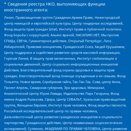
* Сведения реестра НКО, выполняющих функции
иностранного агента:
Лилит, Правозащитная группа Гражданин.Армия.Право, Нижегородский
центр немецкой и европейской культуры, Центр гендерных исследований,
Фонд защиты прав граждан Штаб, Институт права и публичной политики,
Фонд борьбы с коррупцией, Альянс врачей, НАСИЛИЮ.НЕТ, Мы против
СПИДа, СВЕЧА, Гуманитарное действие, Открытый Петербург, Лига
Избирателей, Правовая инициатива, Гражданский Союз, Хасдей Ерушалаим,
Центр поддержки и содействия развитию средств массовой информации,
Горячая Линия, В защиту прав заключенных, Институт глобализации и
социальных движений, Центр социально-информационных инициатив
Действие, Благотворительный фонд охраны здоровья и защиты прав
граждан, Благотворительный фонд помощи осужденным и их семьям, Фонд
Тольятти, Новое время, Серебряная тайга, Так-Так-Так, Сова, центр Анна,
Проект Апрель, Самарская губерния, Эра здоровья, Мемориал,
Аналитический Центр Юрия Левады, Издательство Парк Гагарина, Фонд
имени Андрея Рылькова, Сфера, Центр СИБАЛЬТ, Уральская правозащитная
группа, Женщины Евразии, Институт прав человека, Фонд защиты гласности,
Российский исследовательский центр по правам человека,
Дальневосточный центр развития гражданских инициатив и социального
партнерства, Гражданское действие, Центр независимых социологических
исследований, Сутяжник, АКАДЕМИЯ ПО ПРАВАМ ЧЕЛОВЕКА, Центр развития