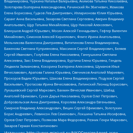
Владимировна, Чуркина Наталья Валерьевна, Акимова Татьяна Николаевна,
Золотарева Екатерина Александровна, Рачинский Ян Збигневич, Жемкова
Елена Борисовна, Гудков Лев Дмитриевич, Илларионова Юлия Юрьевна,
Саранг Анна Васильевна, Захарова Светлана Сергеевна, Аверин Владимир
Анатольевич, Щур Татьяна Михайловна, Щур Николай Алексеевич,
Блинушов Андрей Юрьевич, Мосин Алексей Геннадьевич, Гефтер Валентин
Михайлович, Симонов Алексей Кириллович, Флиге Ирина Анатольевна,
Мельникова Валентина Дмитриевна, Вититинова Елена Владимировна,
Баженова Светлана Куприяновна, Максимов Сергей Владимирович, Беляев
Сергей Иванович, Голубева Елена Николаевна, Ганнушкина Светлана
Алексеевна, Закс Елена Владимировна, Буртина Елена Юрьевна, Гендель
Людмила Залмановна, Кокорина Екатерина Алексеевна, Шуманов Илья
Вячеславович, Арапова Галина Юрьевна, Свечников Анатолий Мариевич,
Прохоров Вадим Юрьевич, Шахова Елена Владимировна, Подузов Сергей
Васильевич, Протасова Ирина Вячеславовна, Литинский Леонид Борисович,
Лукашевский Сергей Маркович, Бахмин Вячеслав Иванович, Шабад
Анатолий Ефимович, Сухих Дарья Николаевна, Орлов Олег Петрович,
Добровольская Анна Дмитриевна, Королева Александра Евгеньевна,
Смирнов Владимир Александрович, Вицин Сергей Ефимович, Золотухин
Борис Андреевич, Левинсон Лев Семенович, Локшина Татьяна Иосифовна,
Орлов Олег Петрович, Полякова Мара Федоровна, Резник Генри Маркович,
Захаров Герман Константинович
Источник:
http://unro.minjust.ru/NKOForeignAgent.aspx