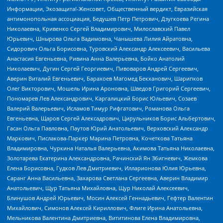
Информации, Экозащита!-Женсовет, Общественный вердикт, Евразийская
антимонопольная ассоциация, Бедушев Петр Петрович, Дзугкоева Регина
Николаевна, Кривенко Сергей Владимирович, Милославский Павел
Юрьевич, Шнырова Ольга Вадимовна, Чанышева Лилия Айратовна,
Сидорович Ольга Борисовна, Туровский Александр Алексеевич, Васильева
Анастасия Евгеньевна, Ривина Анна Валерьевна, Бойко Анатолий
Николаевич, Дугин Сергей Георгиевич, Пивоваров Андрей Сергеевич,
Аверин Виталий Евгеньевич, Барахоев Магомед Бекханович, Шарипков
Олег Викторович, Мошель Ирина Ароновна, Шведов Григорий Сергеевич,
Пономарев Лев Александрович, Каргалицкий Борис Юльевич, Созаев
Валерий Валерьевич, Исламов Тимур Рифгатович, Романова Ольга
Евгеньевна, Щаров Сергей Алексадрович, Цирульников Борис Альбертович,
Гасан Ольга Павловна, Паутов Юрий Анатольевич, Верховский Александр
Маркович, Пислакова-Паркер Марина Петровна, Кочеткова Татьяна
Владимировна, Чуркина Наталья Валерьевна, Акимова Татьяна Николаевна,
Золотарева Екатерина Александровна, Рачинский Ян Збигневич, Жемкова
Елена Борисовна, Гудков Лев Дмитриевич, Илларионова Юлия Юрьевна,
Саранг Анна Васильевна, Захарова Светлана Сергеевна, Аверин Владимир
Анатольевич, Щур Татьяна Михайловна, Щур Николай Алексеевич,
Блинушов Андрей Юрьевич, Мосин Алексей Геннадьевич, Гефтер Валентин
Михайлович, Симонов Алексей Кириллович, Флиге Ирина Анатольевна,
Мельникова Валентина Дмитриевна, Вититинова Елена Владимировна,