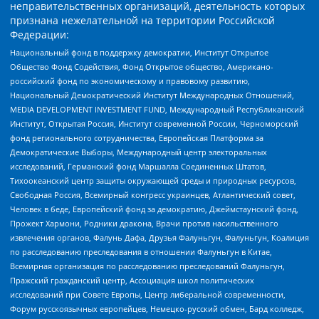
неправительственных организаций, деятельность которых
признана нежелательной на территории Российской
Федерации:
Национальный фонд в поддержку демократии, Институт Открытое
Общество Фонд Содействия, Фонд Открытое общество, Американо-
российский фонд по экономическому и правовому развитию,
Национальный Демократический Институт Международных Отношений,
MEDIA DEVELOPMENT INVESTMENT FUND, Международный Республиканский
Институт, Открытая Россия, Институт современной России, Черноморский
фонд регионального сотрудничества, Европейская Платформа за
Демократические Выборы, Международный центр электоральных
исследований, Германский фонд Маршалла Соединенных Штатов,
Тихоокеанский центр защиты окружающей среды и природных ресурсов,
Свободная Россия, Всемирный конгресс украинцев, Атлантический совет,
Человек в беде, Европейский фонд за демократию, Джеймстаунский фонд,
Прожект Хармони, Родники дракона, Врачи против насильственного
извлечения органов, Фалунь Дафа, Друзья Фалуньгун, Фалуньгун, Коалиция
по расследованию преследования в отношении Фалуньгун в Китае,
Всемирная организация по расследованию преследований Фалуньгун,
Пражский гражданский центр, Ассоциация школ политических
исследований при Совете Европы, Центр либеральной современности,
Форум русскоязычных европейцев, Немецко-русский обмен, Бард колледж,