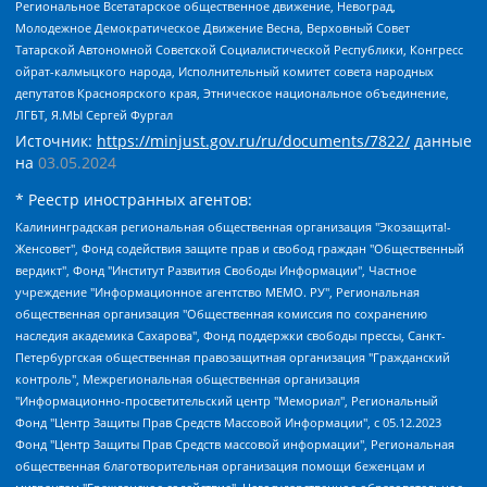
Региональное Всетатарское общественное движение, Невоград,
Молодежное Демократическое Движение Весна, Верховный Совет
Татарской Автономной Советской Социалистической Республики, Конгресс
ойрат-калмыцкого народа, Исполнительный комитет совета народных
депутатов Красноярского края, Этническое национальное объединение,
ЛГБТ, Я.МЫ Сергей Фургал
Источник:
https://minjust.gov.ru/ru/documents/7822/
данные
на
03.05.2024
* Реестр иностранных агентов:
Калининградская региональная общественная организация "Экозащита!-Женсовет", Фонд содействия защите прав и свобод граждан "Общественный вердикт", Фонд "Институт Развития Свободы Информации", Частное учреждение "Информационное агентство МЕМО. РУ", Региональная общественная организация "Общественная комиссия по сохранению наследия академика Сахарова", Фонд поддержки свободы прессы, Санкт-Петербургская общественная правозащитная организация "Гражданский контроль", Межрегиональная общественная организация "Информационно-просветительский центр "Мемориал", Региональный Фонд "Центр Защиты Прав Средств Массовой Информации", с 05.12.2023 Фонд "Центр Защиты Прав Средств массовой информации", Региональная общественная благотворительная организация помощи беженцам и мигрантам "Гражданское содействие", Негосударственное образовательное учреждение дополнительного профессионального образования (повышение квалификации) специалистов "АКАДЕМИЯ ПО ПРАВАМ ЧЕЛОВЕКА", Свердловская региональная общественная организация "Сутяжник", Автономная некоммерческая организация "Центр независимых социологических исследований", Союз общественных объединений "Российский исследовательский центр по правам человека", Региональное общественное учреждение научно-информационный центр "МЕМОРИАЛ", Некоммерческая организация "Фонд защиты гласности", Автономная некоммерческая организация "Институт прав человека", Городская общественная организация "Екатеринбургское общество "МЕМОРИАЛ", Городская общественная организация "Рязанское историко-просветительское и правозащитное общество "Мемориал" (Рязанский Мемориал), Челябинский региональный орган общественной самодеятельности – женское общественное объединение "Женщины Евразии", Челябинский региональный орган общественной самодеятельности "Уральская правозащитная группа", Фонд содействия защите здоровья и социальной справедливости имени Андрея Рылькова, Автономная Некоммерческая Организация "Аналитический Центр Юрия Левады", Автономная некоммерческая организация социальной поддержки населения "Проект Апрель", Региональная общественная организация помощи женщинам и детям, находящимся в кризисной ситуации "Информационно-методический центр "Анна", Фонд содействия развитию массовых коммуникаций и правовому просвещению "Так-так-Так", Фонд содействия устойчивому развитию "Серебряная тайга", Свердловский региональный общественный фонд социальных проектов "Новое время", "Idel.Реалии", Кавказ.Реалии, Крым.Реалии, Телеканал Настоящее Время, Татаро-башкирская служба Радио Свобода (Azatliq Radiosi), Радио Свободная Европа/Радио Свобода (PCE/PC), "Сибирь.Реалии", "Фактограф", Благотворительный фонд помощи осужденным и их семьям, Автономная некоммерческая организация "Институт глобализации и социальных движений", Фонд "В защиту прав заключенных", Частное учреждение "Центр поддержки и содействия развитию средств массовой информации", Пензенский региональный общественный благотворительный фонд "Гражданский союз", "Север.Реалии", Некоммерческая организация Фонд "Правовая инициатива", Общество с ограниченной ответственностью "Радио Свободная Европа/Радио Свобода", Чешское информационное агентство "MEDIUM-ORIENT", Красноярская региональная общественная организация "Мы против СПИДа", Камалягин Денис Николаевич, Маркелов Сергей Евгеньевич, Пономарев Лев Александрович, Савицкая Людмила Алексеевна, Автономная некоммерческая организация "Центр по работе с проблемой насилия "НАСИЛИЮ.НЕТ", Межрегиональный профессиональный союз работников здравоохранения "Альянс врачей", Юридическое лицо, зарегистрированное в Латвийской Республике, SIA "Medusa Project" (регистрационный номер 40103797863, дата регистрации 10.06.2014), Некоммерческая организация "Фонд по борьбе с коррупцией", Автономная некоммерческая организация "Институт права и публичной политики", Баданин Роман Сергеевич, Гликин Максим Александрович, Железнова Мария Михайловна, Лукьянова Юлия Сергеевна, Маетная Елизавета Витальевна, Маняхин Петр Борисович, Чуракова Ольга Владимировна, Ярош Юлия Петровна, Юридическое лицо "The Insider SIA", зарегистрированное в Риге, Латвийская Республика (дата регистрации 26.06.2015), являющееся администратором доменного имени интернет-издания "The Insider SIA", https://theins.ru, Постернак Алексей Евгеньевич, Рубин Михаил Аркадьевич, Анин Роман Александрович, Юридическое лицо Istories fonds, зарегистрированное в Латвийской Республике (регистрационный номер 50008295751, дата регистрации 24.02.2020), Великовский Дмитрий Александрович, Долинина Ирина Николаевна, Мароховская Алеся Алексеевна, Шлейнов Роман Юрьевич, Шмагун Олеся Валентиновна, Общество с ограниченной ответственностью "Альтаир 2021", Общество с ограниченной ответственностью "Вега 2021", Общество с ограниченной ответственностью "Главный редактор 2021", Общество с ограниченной ответственностью "Ромашки монолит", Важенков Артем Валерьевич, Ивановская областная общественная организация "Центр гендерных исследований", Гурман Юрий Альбертович, Медиапроект "ОВД-Инфо", Егоров Владимир Владимирович, Жилинский Владимир Александрович, Общество с ограниченной ответственностью "ЗП", Иванова София Юрьевна, Карезина Инна Павловна, Кильтау Екатерина Викторовна, Петров Алексей Викторович, Пискунов Сергей Евгеньевич, Смирнов Сергей Сергеевич, Тихонов Михаил Сергеевич, Общество с ограниченной ответственностью "ЖУРНАЛИСТ-ИНОСТРАННЫЙ АГЕНТ", Арапова Галина Юрьевна, Вольтская Татьяна Анатольевна, Американская компания "Mason G.E.S. Anonymous Foundation" (США), являющаяся владельцем интернет-издания https://mnews.world/, Компания "Stichting Bellingcat", зарегистрированная в Нидерландах (дата регистрации 11.07.2018), Захаров Андрей Вячеславович, Клепиковская Екатерина Дмитриевна, Общество с ограниченной ответственностью "МЕМО", Перл Роман Александрович, Симонов Евгений Алексеевич, Соловьева Елена Анатольевна, Сотников Даниил Владимирович, Сурначева Елизавета Дмитриевна, Автономная некоммерческая организация по защите прав человека и информированию населения "Якутия – Наше Мнение", Общество с ограниченной ответственностью "Москоу диджитал медиа", с 26.01.2023 Общество с ограниченной ответственностью "Чайка Белые сады", Ветошкина Валерия Валерьевна, Заговора Максим Александрович, Межрегиональное общественное движение "Российская ЛГБТ - сеть", Оленичев Максим Владимирович, Павлов Иван Юрьевич, Скворцова Елена Сергеевна, Общество с ограниченной ответственностью "Как бы инагент", Кочетков Игорь Викторович, Общество с ограниченной ответственностью "Честные выборы", Еланчик Олег Александрович, Общество с ограниченной ответственностью "Нобелевский призыв", Гималова Регина Эмилевна, Григорьев Андрей Валерьевич, Григорьева Алина Александровна, Ассоциация по содействию защите прав призывников, альтернативнослужащих и военнослужащих "Правозащитная группа "Гражданин.Армия.Право", Хисамова Регина Фаритовна, Автономная некоммерческая организация по реализации социально-правовых программ "Лилит", Дальневосточное общественное движение "Маяк", Санкт-Петербургская ЛГБТ-инициативная группа "Выход", Инициативная группа ЛГБТ+ "Реверс", Алексеев Андрей Викторович, Бекбулатова Таисия Львовна, Беляев Иван Михайлович, Владыкина Елена Сергеевна, Гельман Марат Александрович, Никульшина Вероника Юрьевна, Толоконникова Надежда Андреевна, Шендерович Виктор Анатольевич, Общество с ограниченной ответственностью "Данное сообщение", Общество с ограниченной ответственностью Издательский дом "Новая глава", Айнбиндер Александра Александровна, Московский комьюнити-центр для ЛГБТ+инициатив, Благотворительный фонд развития филантропии, Deutsche Welle (Германия, Kurt-Schumacher-Strasse 3, 53113 Bonn), Борзунова Мария Михайловна, Воробьев Виктор Викторович, Голубева Анна Львовна, Константинова Алла Михайловна, Малкова Ирина Владимировна, Мурадов Мурад Абдулгалимович, Осетинская Елизавета Николаевна, Понасенков Евгений Николаевич, Ганапольский Матвей Юрьевич, Киселев Евгений Алексеевич, Борухович Ирина Григорьевна, Дремин Иван Тимофеевич, Дубровский Дмитрий Викторович, Красноярская региональная общественная организация поддержки и развития альтернативных образовательных технологий и межкультурных коммуникаций "ИНТЕРРА", Маяковская Екатерина Алексеевна, Фейгин Марк Захарович, Филимонов Андрей Викторович, Дзугкоева Регина Николаевна, Доброхотов Роман Александрович, Дудь Юрий Александрович, Елкин Сергей Владимирович, Кругликов Кирилл Игоревич, Сабунаева Мария Леонидовна, Семенов Алексей Владимирович, Шаинян Карен Багратович, Шульман Екатерина Михайловна, Асафьев Артур Валерьевич, Вахштайн Виктор Семенович, Венедиктов Алексей Алексеевич, Лушникова Екатерина Евгеньевна, Волков Леонид Михайлович, Невзоров Александр Глебович, Пархоменко Сергей Борисович, Сироткин Ярослав Николаевич, Кара-Мурза Владимир Владимирович, Баранова Наталья Владимировна, Гозман Леонид Яковлевич, Кагарлицкий Борис Юльевич, Климарев Михаил Валерьевич, Милов Владимир Станиславович, Автономная некоммерческая организация Краснодарский центр современного искусства "Типография", Моргенштерн Алишер Тагирович, Соболь Любовь Эдуардовна, Общество с ограниченной ответственностью "ЛИЗА НОРМ", Каспаров Гарри Кимович, Ходорковский Михаил Борисович, Общество с ограниченной ответственностью "Апрельские тезисы", Данилович Ирина Брониславовна, Кашин Олег Владимирович, Петров Николай Владимирович, Пивоваров Алексей Владимирович, Соколов Михаил Владимирович, Цветкова Юлия Владимировна, Чичваркин Евгений Александрович, Комитет против пыток/Команда против пыток, Общество с ограниченной ответственностью "Первый научный", Общество с ограниченной ответственностью "Вертолет и ко", Белоцерковская Вероника Борисовна, Кац Максим Евгеньевич, Лазарева Татьяна Юрьевна, Шаведдинов Руслан Табризович, Яшин Илья Валерьевич, Общество с ограниченной ответственностью "Иноагент ААВ", Алешковский Дмитрий Петрович, Альбац Евгения Марковна, Быков Дмитрий Львович, Галямина Юлия Евгеньевна, Лойко Сергей Леонидович, Мартынов Кирилл Константинович, Медведев Сергей Александрович, Крашенинников Федор Геннадиевич, Гордеева Катерина Вл