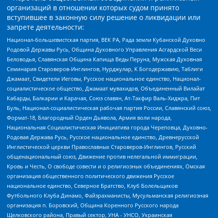
организаций в отношении которых судом принято
вступившее в законную силу решение о ликвидации или
запрете деятельности:
Национал-большевистская партия, ВЕК РА, Рада земли Кубанской Духовно
Родовой Державы Русь, Община Духовного Управления Асгардской Веси
Беловодья, Славянская Община Капища Веды Перуна, Мужская Духовная
Семинария Староверов-Инглингов, Нурджулар, К Богодержавию, Таблиги
Джамаат, Свидетели Иеговы, Русское национальное единство, Национал-
социалистическое общество, Джамаат мувахидов, Объединенный Вилайат
Кабарды, Балкарии и Карачая, Союз славян, Ат-Такфир Валь-Хиджра, Пит
Буль, Национал-социалистическая рабочая партия России, Славянский союз,
Формат-18, Благородный Орден Дьявола, Армия воли народа,
Национальная Социалистическая Инициатива города Череповца, Духовно-
Родовая Держава Русь, Русское национальное единство, Древнерусской
Инглистической церкви Православных Староверов-Инглингов, Русский
общенациональный союз, Движение против нелегальной иммиграции,
Кровь и Честь, О свободе совести и о религиозных объединениях, Омская
организация общественного политического движения Русское
национальное единство, Северное Братство, Клуб Болельщиков
Футбольного Клуба Динамо, Файзрахманисты, Мусульманская религиозная
организация п. Боровский, Община Коренного Русского народа
Щелковского района, Правый сектор, УНА - УНСО, Украинская