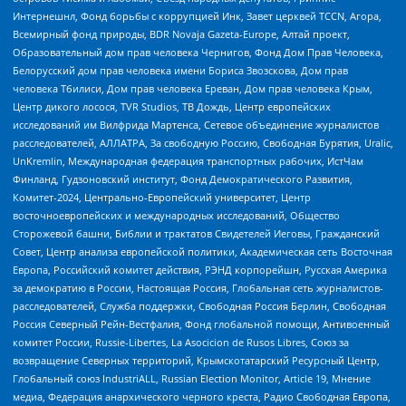
Интернешнл, Фонд борьбы с коррупцией Инк, Завет церквей TCCN, Агора,
Всемирный фонд природы, BDR Novaja Gazeta-Europe, Алтай проект,
Образовательный дом прав человека Чернигов, Фонд Дом Прав Человека,
Белорусский дом прав человека имени Бориса Звозскова, Дом прав
человека Тбилиси, Дом прав человека Ереван, Дом прав человека Крым,
Центр дикого лосося, TVR Studios, ТВ Дождь, Центр европейских
исследований им Вилфрида Мартенса, Сетевое объединение журналистов
расследователей, АЛЛАТРА, За свободную Россию, Свободная Бурятия, Uralic,
UnKremlin, Международная федерация транспортных рабочих, ИстЧам
Финланд, Гудзоновский институт, Фонд Демократического Развития,
Комитет-2024, Центрально-Европейский университет, Центр
восточноевропейских и международных исследований, Общество
Сторожевой башни, Библии и трактатов Свидетелей Иеговы, Гражданский
Совет, Центр анализа европейской политики, Академическая сеть Восточная
Европа, Российский комитет действия, РЭНД корпорейшн, Русская Америка
за демократию в России, Настоящая Россия, Глобальная сеть журналистов-
расследователей, Служба поддержки, Свободная Россия Берлин, Свободная
Россия Северный Рейн-Вестфалия, Фонд глобальной помощи, Антивоенный
комитет России, Russie-Libertes, La Asocicion de Rusos Libres, Союз за
возвращение Северных территорий, Крымскотатарский Ресурсный Центр,
Глобальный союз IndustriALL, Russian Election Monitor, Article 19, Мнение
медиа, Федерация анархического черного креста, Радио Свободная Европа,