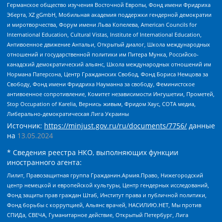
Германское общество изучения Восточной Европы, Фонд имени Фридриха
Эберта, XZ gGmbH, Мобильная академия поддержки гендерной демократии
и миротворчества, Форум имени Льва Копелева, American Councils for
International Education, Cultural Vistas, Institute of International Education,
Антивоенное движение Антальи, Открытый диалог, Школа международных
отношений и государственной политики им Питера Мунка, Российско-
канадский демократический альянс, Школа международных отношений им
Нормана Патерсона, Центр Гражданских Свобод, Фонд Бориса Немцова за
Свободу, Фонд имени Фридриха Науманна за свободу, Феминистское
антивоенное сопротивление, Комитет независимости Ингушетии, Прометей,
Stop Occupation of Karelia, Вернись живым, Фридом Хаус, СОТА медиа,
Либерально-демократическая Лига Украины
Источник:
https://minjust.gov.ru/ru/documents/7756/
данные
на
13.05.2024
* Сведения реестра НКО, выполняющих функции
иностранного агента:
Лилит, Правозащитная группа Гражданин.Армия.Право, Нижегородский
центр немецкой и европейской культуры, Центр гендерных исследований,
Фонд защиты прав граждан Штаб, Институт права и публичной политики,
Фонд борьбы с коррупцией, Альянс врачей, НАСИЛИЮ.НЕТ, Мы против
СПИДа, СВЕЧА, Гуманитарное действие, Открытый Петербург, Лига