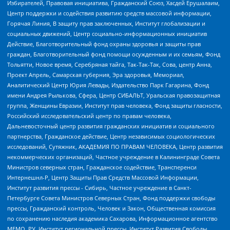
Избирателей, Правовая инициатива, Гражданский Союз, Хасдей Ерушалаим,
Центр поддержки и содействия развитию средств массовой информации,
Горячая Линия, В защиту прав заключенных, Институт глобализации и
социальных движений, Центр социально-информационных инициатив
Действие, Благотворительный фонд охраны здоровья и защиты прав
граждан, Благотворительный фонд помощи осужденным и их семьям, Фонд
Тольятти, Новое время, Серебряная тайга, Так-Так-Так, Сова, центр Анна,
Проект Апрель, Самарская губерния, Эра здоровья, Мемориал,
Аналитический Центр Юрия Левады, Издательство Парк Гагарина, Фонд
имени Андрея Рылькова, Сфера, Центр СИБАЛЬТ, Уральская правозащитная
группа, Женщины Евразии, Институт прав человека, Фонд защиты гласности,
Российский исследовательский центр по правам человека,
Дальневосточный центр развития гражданских инициатив и социального
партнерства, Гражданское действие, Центр независимых социологических
исследований, Сутяжник, АКАДЕМИЯ ПО ПРАВАМ ЧЕЛОВЕКА, Центр развития
некоммерческих организаций, Частное учреждение в Калининграде Совета
Министров северных стран, Гражданское содействие, Трансперенси
Интернешнл-Р, Центр Защиты Прав Средств Массовой Информации,
Институт развития прессы - Сибирь, Частное учреждение в Санкт-
Петербурге Совета Министров Северных Стран, Фонд поддержки свободы
прессы, Гражданский контроль, Человек и Закон, Общественная комиссия
по сохранению наследия академика Сахарова, Информационное агентство
МЕМО. РУ, Институт региональной прессы, Институт Развития Свободы