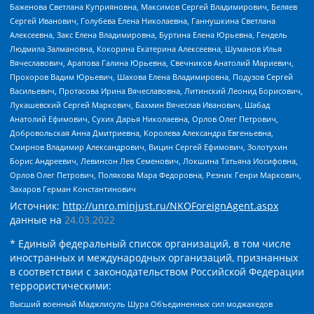
Баженова Светлана Куприяновна, Максимов Сергей Владимирович, Беляев
Сергей Иванович, Голубева Елена Николаевна, Ганнушкина Светлана
Алексеевна, Закс Елена Владимировна, Буртина Елена Юрьевна, Гендель
Людмила Залмановна, Кокорина Екатерина Алексеевна, Шуманов Илья
Вячеславович, Арапова Галина Юрьевна, Свечников Анатолий Мариевич,
Прохоров Вадим Юрьевич, Шахова Елена Владимировна, Подузов Сергей
Васильевич, Протасова Ирина Вячеславовна, Литинский Леонид Борисович,
Лукашевский Сергей Маркович, Бахмин Вячеслав Иванович, Шабад
Анатолий Ефимович, Сухих Дарья Николаевна, Орлов Олег Петрович,
Добровольская Анна Дмитриевна, Королева Александра Евгеньевна,
Смирнов Владимир Александрович, Вицин Сергей Ефимович, Золотухин
Борис Андреевич, Левинсон Лев Семенович, Локшина Татьяна Иосифовна,
Орлов Олег Петрович, Полякова Мара Федоровна, Резник Генри Маркович,
Захаров Герман Константинович
Источник:
http://unro.minjust.ru/NKOForeignAgent.aspx
данные на
24.03.2022
* Единый федеральный список организаций, в том числе
иностранных и международных организаций, признанных
в соответствии с законодательством Российской Федерации
террористическими:
Высший военный Маджлисуль Шура Объединенных сил моджахедов