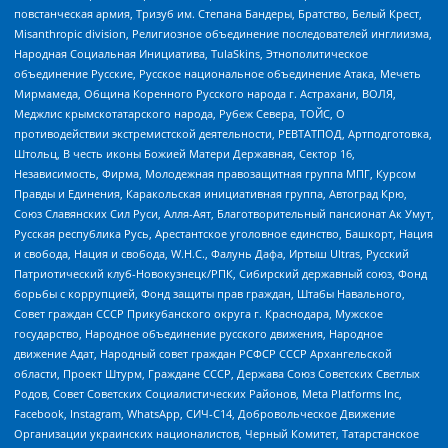
повстанческая армия, Тризуб им. Степана Бандеры, Братство, Белый Крест,
Misanthropic division, Религиозное объединение последователей инглиизма,
Народная Социальная Инициатива, TulaSkins, Этнополитическое
объединение Русские, Русское национальное объединение Атака, Мечеть
Мирмамеда, Община Коренного Русского народа г. Астрахани, ВОЛЯ,
Меджлис крымскотатарского народа, Рубеж Севера, ТОЙС, О
противодействии экстремистской деятельности, РЕВТАТПОД, Артподготовка,
Штольц, В честь иконы Божией Матери Державная, Сектор 16,
Независимость, Фирма, Молодежная правозащитная группа МПГ, Курсом
Правды и Единения, Каракольская инициативная группа, Автоград Крю,
Союз Славянских Сил Руси, Алля-Аят, Благотворительный пансионат Ак Умут,
Русская республика Русь, Арестантское уголовное единство, Башкорт, Нация
и свобода, Нация и свобода, W.H.С., Фалунь Дафа, Иртыш Ultras, Русский
Патриотический клуб-Новокузнецк/РПК, Сибирский державный союз, Фонд
борьбы с коррупцией, Фонд защиты прав граждан, Штабы Навального,
Совет граждан СССР Прикубанского округа г. Краснодара, Мужское
государство, Народное объединение русского движения, Народное
движение Адат, Народный совет граждан РСФСР СССР Архангельской
области, Проект Штурм, Граждане СССР, Держава Союз Советских Светлых
Родов, Совет Советских Социалистических Районов, Meta Platforms Inc,
Facebook, Instagram, WhatsApp, СИЧ-С14, Добровольческое Движение
Организации украинских националистов, Черный Комитет, Татарстанское