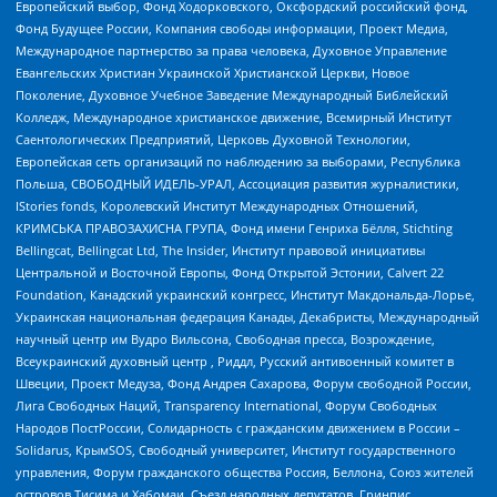
Европейский выбор, Фонд Ходорковского, Оксфордский российский фонд,
Фонд Будущее России, Компания свободы информации, Проект Медиа,
Международное партнерство за права человека, Духовное Управление
Евангельских Христиан Украинской Христианской Церкви, Новое
Поколение, Духовное Учебное Заведение Международный Библейский
Колледж, Международное христианское движение, Всемирный Институт
Саентологических Предприятий, Церковь Духовной Технологии,
Европейская сеть организаций по наблюдению за выборами, Республика
Польша, СВОБОДНЫЙ ИДЕЛЬ-УРАЛ, Ассоциация развития журналистики,
IStories fonds, Королевский Институт Международных Отношений,
КРИМСЬКА ПРАВОЗАХИСНА ГРУПА, Фонд имени Генриха Бёлля, Stichting
Bellingcat, Bellingcat Ltd, The Insider, Институт правовой инициативы
Центральной и Восточной Европы, Фонд Открытой Эстонии, Calvert 22
Foundation, Канадский украинский конгресс, Институт Макдональда-Лорье,
Украинская национальная федерация Канады, Декабристы, Международный
научный центр им Вудро Вильсона, Свободная пресса, Возрождение,
Всеукраинский духовный центр , Риддл, Русский антивоенный комитет в
Швеции, Проект Медуза, Фонд Андрея Сахарова, Форум свободной России,
Лига Свободных Наций, Transparеncy International, Форум Свободных
Народов ПостРоссии, Солидарность с гражданским движением в России –
Solidarus, КрымSOS, Свободный университет, Институт государственного
управления, Форум гражданского общества Россия, Беллона, Союз жителей
островов Тисима и Хабомаи, Съезд народных депутатов, Гринпис