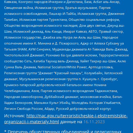
Кавказа, Конгресс народов Ичкерии и Дагестана, База, Асбат аль-Ансар,
Священная война, Исламская группа, Братья-мусульмане, Партия
исламского освобождения, Лашкар-И-Тайба, Исламская группа, Движение
Талибан, Исламская партия Туркестана, Общество социальных реформ,
Общество возрождения исламского наследия, Дом двух святых, Джунд аш-
Шам, Исламский джихад, Аль-Каида, Имарат Кавказ, АБТО, Правый сектор,
Исламское государство, Джабха аль-Нусра ли-Ахль аш-Шам, Народное
ополчение имени К. Минина и Д. Пожарского, Аджр от Аллаха Субхану уа
Тагьаля SHAM, АУМ Синрике, Муджахеды джамаата Ат-Тавхида Валь-Джихад,
Чистопольский Джамаат, Рохнамо ба суи давлати исломи, Террористическое
сообщество Сеть, Катиба Таухид валь-Джихад, Хайят Тахрир аш-Шам, Ахлю
Сунна Валь Джамаа, National Socialism/White Power, Артподготовка,
Религиозная группа “Джамаат “Красный пахарь”, Колумбайн, Хатлонский
джамаат, Мусульманская религиозная группа п. Кушкуль г. Оренбург,
Крымско-татарский добровольческий батальон имени Номана
Челебиджихана, Азов, Партия исламского возрождения Таджикистана,
Народная самооборона, Дуббайский джамаат, московская ячейка, Батал-
Хаджи Белхороев, Маньяки Культ Убийц, Молодёжь Которая Улыбается,
Легион Свобода России, Айдар, Русский добровольческий корпус
Источник:
http://nac.gov.ru/terroristicheskie-i-ekstremistskie-
organizacii-i-materialy.html
данные на
16.11.2023
* Перечень общественных объединений и религиозных