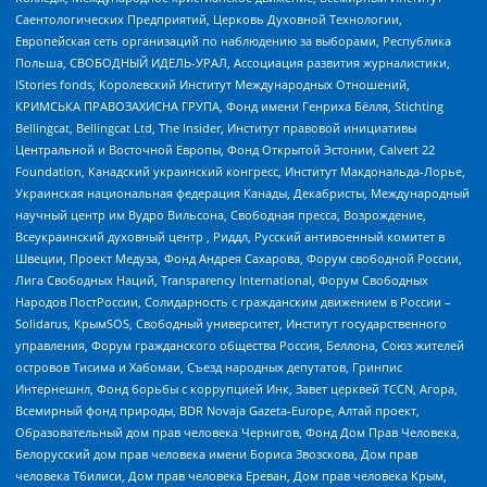
Саентологических Предприятий, Церковь Духовной Технологии,
Европейская сеть организаций по наблюдению за выборами, Республика
Польша, СВОБОДНЫЙ ИДЕЛЬ-УРАЛ, Ассоциация развития журналистики,
IStories fonds, Королевский Институт Международных Отношений,
КРИМСЬКА ПРАВОЗАХИСНА ГРУПА, Фонд имени Генриха Бёлля, Stichting
Bellingcat, Bellingcat Ltd, The Insider, Институт правовой инициативы
Центральной и Восточной Европы, Фонд Открытой Эстонии, Calvert 22
Foundation, Канадский украинский конгресс, Институт Макдональда-Лорье,
Украинская национальная федерация Канады, Декабристы, Международный
научный центр им Вудро Вильсона, Свободная пресса, Возрождение,
Всеукраинский духовный центр , Риддл, Русский антивоенный комитет в
Швеции, Проект Медуза, Фонд Андрея Сахарова, Форум свободной России,
Лига Свободных Наций, Transparеncy International, Форум Свободных
Народов ПостРоссии, Солидарность с гражданским движением в России –
Solidarus, КрымSOS, Свободный университет, Институт государственного
управления, Форум гражданского общества Россия, Беллона, Союз жителей
островов Тисима и Хабомаи, Съезд народных депутатов, Гринпис
Интернешнл, Фонд борьбы с коррупцией Инк, Завет церквей TCCN, Агора,
Всемирный фонд природы, BDR Novaja Gazeta-Europe, Алтай проект,
Образовательный дом прав человека Чернигов, Фонд Дом Прав Человека,
Белорусский дом прав человека имени Бориса Звозскова, Дом прав
человека Тбилиси, Дом прав человека Ереван, Дом прав человека Крым,