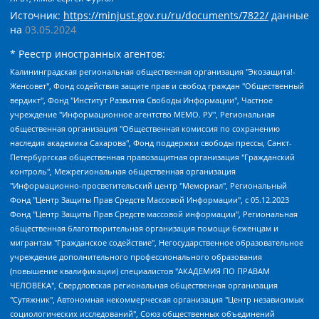
Источник:
https://minjust.gov.ru/ru/documents/7822/
данные
на
03.05.2024
* Реестр иностранных агентов:
Калининградская региональная общественная организация "Экозащита!-Женсовет", Фонд содействия защите прав и свобод граждан "Общественный вердикт", Фонд "Институт Развития Свободы Информации", Частное учреждение "Информационное агентство МЕМО. РУ", Региональная общественная организация "Общественная комиссия по сохранению наследия академика Сахарова", Фонд поддержки свободы прессы, Санкт-Петербургская общественная правозащитная организация "Гражданский контроль", Межрегиональная общественная организация "Информационно-просветительский центр "Мемориал", Региональный Фонд "Центр Защиты Прав Средств Массовой Информации", с 05.12.2023 Фонд "Центр Защиты Прав Средств массовой информации", Региональная общественная благотворительная организация помощи беженцам и мигрантам "Гражданское содействие", Негосударственное образовательное учреждение дополнительного профессионального образования (повышение квалификации) специалистов "АКАДЕМИЯ ПО ПРАВАМ ЧЕЛОВЕКА", Свердловская региональная общественная организация "Сутяжник", Автономная некоммерческая организация "Центр независимых социологических исследований", Союз общественных объединений "Российский исследовательский центр по правам человека", Региональное общественное учреждение научно-информационный центр "МЕМОРИАЛ", Некоммерческая организация "Фонд защиты гласности", Автономная некоммерческая организация "Институт прав человека", Городская общественная организация "Екатеринбургское общество "МЕМОРИАЛ", Городская общественная организация "Рязанское историко-просветительское и правозащитное общество "Мемориал" (Рязанский Мемориал), Челябинский региональный орган общественной самодеятельности – женское общественное объединение "Женщины Евразии", Челябинский региональный орган общественной самодеятельности "Уральская правозащитная группа", Фонд содействия защите здоровья и социальной справедливости имени Андрея Рылькова, Автономная Некоммерческая Организация "Аналитический Центр Юрия Левады", Автономная некоммерческая организация социальной поддержки населения "Проект Апрель", Региональная общественная организация помощи женщинам и детям, находящимся в кризисной ситуации "Информационно-методический центр "Анна", Фонд содействия развитию массовых коммуникаций и правовому просвещению "Так-так-Так", Фонд содействия устойчивому развитию "Серебряная тайга", Свердловский региональный общественный фонд социальных проектов "Новое время", "Idel.Реалии", Кавказ.Реалии, Крым.Реалии, Телеканал Настоящее Время, Татаро-башкирская служба Радио Свобода (Azatliq Radiosi), Радио Свободная Европа/Радио Свобода (PCE/PC), "Сибирь.Реалии", "Фактограф", Благотворительный фонд помощи осужденным и их семьям, Автономная некоммерческая организация "Институт глобализации и социальных движений", Фонд "В защиту прав заключенных", Частное учреждение "Центр поддержки и содействия развитию средств массовой информации", Пензенский региональный общественный благотворительный фонд "Гражданский союз", "Север.Реалии", Некоммерческая организация Фонд "Правовая инициатива", Общество с ограниченной ответственностью "Радио Свободная Европа/Радио Свобода", Чешское информационное агентство "MEDIUM-ORIENT", Красноярская региональная общественная организация "Мы против СПИДа", Камалягин Денис Николаевич, Маркелов Сергей Евгеньевич, Пономарев Лев Александрович, Савицкая Людмила Алексеевна, Автономная некоммерческая организация "Центр по работе с проблемой насилия "НАСИЛИЮ.НЕТ", Межрегиональный профессиональный союз работников здравоохранения "Альянс врачей", Юридическое лицо, зарегистрированное в Латвийской Республике, SIA "Medusa Project" (регистрационный номер 40103797863, дата регистрации 10.06.2014), Некоммерческая организация "Фонд по борьбе с коррупцией", Автономная некоммерческая организация "Институт права и публичной политики", Баданин Роман Сергеевич, Гликин Максим Александрович, Железнова Мария Михайловна, Лукьянова Юлия Сергеевна, Маетная Елизавета Витальевна, Маняхин Петр Борисович, Чуракова Ольга Владимировна, Ярош Юлия Петровна, Юридическое лицо "The Insider SIA", зарегистрированное в Риге, Латвийская Республика (дата регистрации 26.06.2015), являющееся администратором доменного имени интернет-издания "The Insider SIA", https://theins.ru, Постернак Алексей Евгеньевич, Рубин Михаил Аркадьевич, Анин Роман Александрович, Юридическое лицо Istories fonds, зарегистрированное в Латвийской Республике (регистрационный номер 50008295751, дата регистрации 24.02.2020), Великовский Дмитрий Александрович, Долинина Ирина Николаевна, Мароховская Алеся Алексеевна, Шлейнов Роман Юрьевич, Шмагун Олеся Валентиновна, Общество с ограниченной ответственностью "Альтаир 2021", Общество с ограниченной ответственностью "Вега 2021", Общество с ограниченной ответственностью "Главный редактор 2021", Общество с ограниченной ответственностью "Ромашки монолит", Важенков Артем Валерьевич, Ивановская областная общественная организация "Центр гендерных исследований", Гурман Юрий Альбертович, Медиапроект "ОВД-Инфо", Егоров Владимир Владимирович, Жилинский Владимир Александрович, Общество с ограниченной ответственностью "ЗП", Иванова София Юрьевна, Карезина Инна Павловна, Кильтау Екатерина Викторовна, Петров Алексей Викторович, Пискунов Сергей Евгеньевич, Смирнов Сергей Сергеевич, Тихонов Михаил Сергеевич, Общество с ограниченной ответственностью "ЖУРНАЛИСТ-ИНОСТРАННЫЙ АГЕНТ", Арапова Галина Юрьевна, Вольтская Татьяна Анатольевна, Американская компания "Mason G.E.S. Anonymous Foundation" (США), являющаяся владельцем интернет-издания https://mnews.world/, Компания "Stichting Bellingcat", зарегистрированная в Нидерландах (дата регистрации 11.07.2018), Захаров Андрей Вячеславович, Клепиковская Екатерина Дмитриевна, Общество с ограниченной ответственностью "МЕМО", Перл Роман Александрович, Симонов Евгений Алексеевич, Соловьева Елена Анатольевна, Сотников Даниил Владимирович, Сурначева Елизавета Дмитриевна, Автономная некоммерческая организация по защите прав человека и информированию населения "Якутия – Наше Мнение", Общество с ограниченной ответственностью "Москоу диджитал медиа", с 26.01.2023 Общество с ограниченной ответственностью "Чайка Белые сады", Ветошкина Валерия Валерьевна, Заговора Максим Александрович, Межрегиональное общественное движение "Российская ЛГБТ - сеть", Оленичев Максим Владимирович, Павлов Иван Юрьевич, Скворцова Елена Сергеевна, Общество с ограниченной ответственностью "Как бы инагент", Кочетков Игорь Викторович, Общество с ограниченной ответственностью "Честные выборы", Еланчик Олег Александрович, Общество с ограниченной ответственностью "Нобелевский призыв", Гималова Регина Эмилевна, Григорьев Андрей Валерьевич, Григорьева Алина Александровна, Ассоциация по содействию защите прав призывников, альтернативнослужащих и военнослужащих "Правозащитная группа "Гражданин.Армия.Право", Хисамова Регина Фаритовна, Автономная некоммерческая организация по реализации социально-правовых программ "Лилит", Дальневосточное общественное движение "Маяк", Санкт-Петербургская ЛГБТ-инициативная группа "Выход", Инициативная группа ЛГБТ+ "Реверс", Алексеев Андрей Викторович, Бекбулатова Таисия Львовна, Беляев Иван Михайлович, Владыкина Елена Сергеевна, Гельман Марат Александрович, Никульшина Вероника Юрьевна, Толоконникова Надежда Андреевна, Шендерович Виктор Анатольевич, Общество с ограниченной ответственностью "Данное сообщение", Общество с ограниченной ответственностью Издательский дом "Новая глава", Айнбиндер Александра Александровна, Московский комьюнити-центр для ЛГБТ+инициатив, Благотворительный фонд развития филантропии, Deutsche Welle (Германия, Kurt-Schumacher-Strasse 3, 53113 Bonn), Борзунова Мария Михайловна, Воробьев Виктор Викторович, Голубева Анна Львовна, Константинова Алла Михайловна, Малкова Ирина Владимировна, Мурадов Мурад Абдулгалимович, Осетинская Елизавета Николаевна, Понасенков Евгений Николаевич, Ганапольский Матвей Юрьевич, Киселев Евгений Алексеевич, Борухович Ирина Григорьевна, Дремин Иван Тимофеевич, Дубровский Дмитрий Викторович, Красноярская региональная общественная организация поддержки и развития альтернативных образовательных технологий и межкультурных коммуникаций "ИНТЕРРА", Маяковская Екатерина Алексеевна, Фейгин Марк Захарович, Филимонов Андрей Викторович, Дзугкоева Регина Николаевна, Доброхотов Роман Александрович, Дудь Юрий Александрович, Елкин Сергей Владимирович, Кругликов Кирилл Игоревич, Сабунаева Мария Леонидовна, Семенов Алексей Владимирович, Шаинян Карен Багратович, Шульман Екатерина Михайловна, Асафьев Артур Валерьевич, Вахштайн Виктор Семенович, Венедиктов Алексей Алексеевич, Лушникова Екатерина Евгеньевна, Волков Леонид Михайлович, Невзоров Александр Глебович, Пархоменко Сергей Борисович, Сироткин Ярослав Николаевич, Кара-Мурза Владимир Владимирович, Баранова Наталья Владимировна, Гозман Леонид Яковлевич, Кагарлицкий Борис Юльевич, Климарев Михаил Валерьевич, Милов Владимир Станиславович, Автономная некоммерческая организация Краснодарский центр современного искусства "Типография", Моргенштерн Алишер Тагирович, Соболь Любовь Эдуардовна, Общество с ограниченной ответственностью "ЛИЗА НОРМ", Каспаров Гарри Кимович, Ходорковский Михаил Борисович, Общество с ограниченной ответственностью "Апрельские тезисы", Данилович Ирина Брониславовна, Кашин Олег Владимирович, Петров Николай Владимирович, Пивоваров Алексей Владимирович, Соколов Михаил Владимирович, Цветкова Юлия Владимировна, Чичваркин Евгений Александрович, Комитет против пыток/Команда против пыток, Общество с ограниченной ответственностью "Первый научный", Общество с ограниченной ответственностью "Вертолет и ко", Белоцерковская Вероника Борисовна, Кац Максим Евгеньевич, Лазарева Татьяна Юрьевна, Шаведдинов Руслан Табризович, Яшин Илья Валерьевич, Общество с ограниченной ответственностью "Иноагент ААВ", Алешковский Дмитрий Петрович, Альбац Евгения Марковна, Быков Дмитрий Львович, Галямина Юлия Евгеньевна, Лойко Сергей Леонидович, Мартынов Кирилл Константинович, Медведев Сергей Александрович, Крашенинников Федор Геннадиевич, Гордеева Катерина Вл