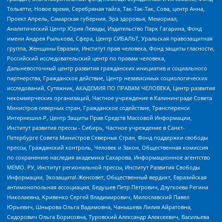
Тольятти, Новое время, Серебряная тайга, Так-Так-Так, Сова, центр Анна,
Проект Апрель, Самарская губерния, Эра здоровья, Мемориал,
Аналитический Центр Юрия Левады, Издательство Парк Гагарина, Фонд
имени Андрея Рылькова, Сфера, Центр СИБАЛЬТ, Уральская правозащитная
группа, Женщины Евразии, Институт прав человека, Фонд защиты гласности,
Российский исследовательский центр по правам человека,
Дальневосточный центр развития гражданских инициатив и социального
партнерства, Гражданское действие, Центр независимых социологических
исследований, Сутяжник, АКАДЕМИЯ ПО ПРАВАМ ЧЕЛОВЕКА, Центр развития
некоммерческих организаций, Частное учреждение в Калининграде Совета
Министров северных стран, Гражданское содействие, Трансперенси
Интернешнл-Р, Центр Защиты Прав Средств Массовой Информации,
Институт развития прессы - Сибирь, Частное учреждение в Санкт-
Петербурге Совета Министров Северных Стран, Фонд поддержки свободы
прессы, Гражданский контроль, Человек и Закон, Общественная комиссия
по сохранению наследия академика Сахарова, Информационное агентство
МЕМО. РУ, Институт региональной прессы, Институт Развития Свободы
Информации, Экозащита!-Женсовет, Общественный вердикт, Евразийская
антимонопольная ассоциация, Бедушев Петр Петрович, Дзугкоева Регина
Николаевна, Кривенко Сергей Владимирович, Милославский Павел
Юрьевич, Шнырова Ольга Вадимовна, Чанышева Лилия Айратовна,
Сидорович Ольга Борисовна, Туровский Александр Алексеевич, Васильева