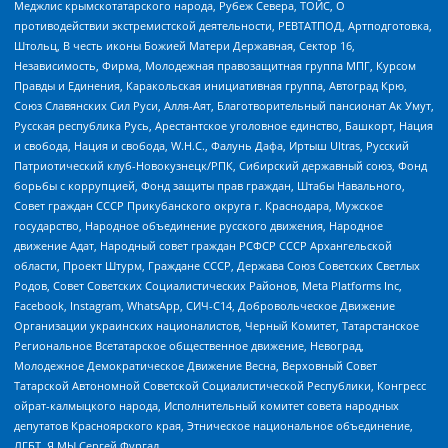
Меджлис крымскотатарского народа, Рубеж Севера, ТОЙС, О
противодействии экстремистской деятельности, РЕВТАТПОД, Артподготовка,
Штольц, В честь иконы Божией Матери Державная, Сектор 16,
Независимость, Фирма, Молодежная правозащитная группа МПГ, Курсом
Правды и Единения, Каракольская инициативная группа, Автоград Крю,
Союз Славянских Сил Руси, Алля-Аят, Благотворительный пансионат Ак Умут,
Русская республика Русь, Арестантское уголовное единство, Башкорт, Нация
и свобода, Нация и свобода, W.H.С., Фалунь Дафа, Иртыш Ultras, Русский
Патриотический клуб-Новокузнецк/РПК, Сибирский державный союз, Фонд
борьбы с коррупцией, Фонд защиты прав граждан, Штабы Навального,
Совет граждан СССР Прикубанского округа г. Краснодара, Мужское
государство, Народное объединение русского движения, Народное
движение Адат, Народный совет граждан РСФСР СССР Архангельской
области, Проект Штурм, Граждане СССР, Держава Союз Советских Светлых
Родов, Совет Советских Социалистических Районов, Meta Platforms Inc,
Facebook, Instagram, WhatsApp, СИЧ-С14, Добровольческое Движение
Организации украинских националистов, Черный Комитет, Татарстанское
Региональное Всетатарское общественное движение, Невоград,
Молодежное Демократическое Движение Весна, Верховный Совет
Татарской Автономной Советской Социалистической Республики, Конгресс
ойрат-калмыцкого народа, Исполнительный комитет совета народных
депутатов Красноярского края, Этническое национальное объединение,
ЛГБТ, Я.МЫ Сергей Фургал