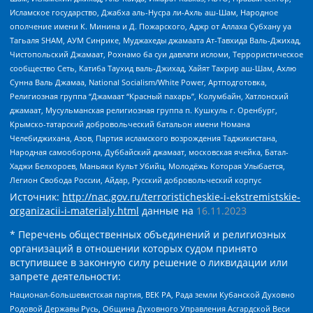
Исламское государство, Джабха аль-Нусра ли-Ахль аш-Шам, Народное
ополчение имени К. Минина и Д. Пожарского, Аджр от Аллаха Субхану уа
Тагьаля SHAM, АУМ Синрике, Муджахеды джамаата Ат-Тавхида Валь-Джихад,
Чистопольский Джамаат, Рохнамо ба суи давлати исломи, Террористическое
сообщество Сеть, Катиба Таухид валь-Джихад, Хайят Тахрир аш-Шам, Ахлю
Сунна Валь Джамаа, National Socialism/White Power, Артподготовка,
Религиозная группа “Джамаат “Красный пахарь”, Колумбайн, Хатлонский
джамаат, Мусульманская религиозная группа п. Кушкуль г. Оренбург,
Крымско-татарский добровольческий батальон имени Номана
Челебиджихана, Азов, Партия исламского возрождения Таджикистана,
Народная самооборона, Дуббайский джамаат, московская ячейка, Батал-
Хаджи Белхороев, Маньяки Культ Убийц, Молодёжь Которая Улыбается,
Легион Свобода России, Айдар, Русский добровольческий корпус
Источник:
http://nac.gov.ru/terroristicheskie-i-ekstremistskie-
organizacii-i-materialy.html
данные на
16.11.2023
* Перечень общественных объединений и религиозных
организаций в отношении которых судом принято
вступившее в законную силу решение о ликвидации или
запрете деятельности:
Национал-большевистская партия, ВЕК РА, Рада земли Кубанской Духовно
Родовой Державы Русь, Община Духовного Управления Асгардской Веси