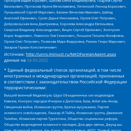
Прохоров Вадим Юрьевич, Шахова Елена Владимировна, Подузов Сергей
Васильевич, Протасова Ирина Вячеславовна, Литинский Леонид Борисович,
Лукашевский Сергей Маркович, Бахмин Вячеслав Иванович, Шабад
Анатолий Ефимович, Сухих Дарья Николаевна, Орлов Олег Петрович,
Добровольская Анна Дмитриевна, Королева Александра Евгеньевна,
Смирнов Владимир Александрович, Вицин Сергей Ефимович, Золотухин
Борис Андреевич, Левинсон Лев Семенович, Локшина Татьяна Иосифовна,
Орлов Олег Петрович, Полякова Мара Федоровна, Резник Генри Маркович,
Захаров Герман Константинович
Источник:
http://unro.minjust.ru/NKOForeignAgent.aspx
данные на
24.03.2022
* Единый федеральный список организаций, в том числе
иностранных и международных организаций, признанных
в соответствии с законодательством Российской Федерации
террористическими:
Высший военный Маджлисуль Шура Объединенных сил моджахедов
Кавказа, Конгресс народов Ичкерии и Дагестана, База, Асбат аль-Ансар,
Священная война, Исламская группа, Братья-мусульмане, Партия
исламского освобождения, Лашкар-И-Тайба, Исламская группа, Движение
Талибан, Исламская партия Туркестана, Общество социальных реформ,
Общество возрождения исламского наследия, Дом двух святых, Джунд аш-
Шам, Исламский джихад, Аль-Каида, Имарат Кавказ, АБТО, Правый сектор,