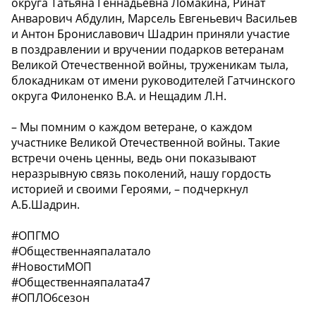
округа Татьяна Геннадьевна Ломакина, Ринат
Анварович Абдулин, Марсель Евгеньевич Васильев
и Антон Брониславович Шадрин приняли участие
в поздравлении и вручении подарков ветеранам
Великой Отечественной войны, труженикам тыла,
блокадникам от имени руководителей Гатчинского
округа Филоненко В.А. и Нещадим Л.Н.
– Мы помним о каждом ветеране, о каждом
участнике Великой Отечественной войны. Такие
встречи очень ценны, ведь они показывают
неразрывную связь поколений, нашу гордость
историей и своими Героями, – подчеркнул
А.Б.Шадрин.
#ОПГМО
#Общественнаяпалатало
#НовостиМОП
#Общественнаяпалата47
#ОПЛО6сезон