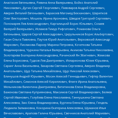
Анастасия Евгеньевна, Ривина Анна Валерьевна, Бойко Анатолий
Николаевич, Дугин Сергей Георгиевич, Пивоваров Андрей Сергеевич,
Аверин Виталий Евгеньевич, Барахоев Магомед Бекханович, Шарипков
Олег Викторович, Мошель Ирина Ароновна, Шведов Григорий Сергеевич,
Пономарев Лев Александрович, Каргалицкий Борис Юльевич, Созаев
Валерий Валерьевич, Исламов Тимур Рифгатович, Романова Ольга
Евгеньевна, Щаров Сергей Алексадрович, Цирульников Борис Альбертович,
Гасан Ольга Павловна, Паутов Юрий Анатольевич, Верховский Александр
Маркович, Пислакова-Паркер Марина Петровна, Кочеткова Татьяна
Владимировна, Чуркина Наталья Валерьевна, Акимова Татьяна Николаевна,
Золотарева Екатерина Александровна, Рачинский Ян Збигневич, Жемкова
Елена Борисовна, Гудков Лев Дмитриевич, Илларионова Юлия Юрьевна,
Саранг Анна Васильевна, Захарова Светлана Сергеевна, Аверин Владимир
Анатольевич, Щур Татьяна Михайловна, Щур Николай Алексеевич,
Блинушов Андрей Юрьевич, Мосин Алексей Геннадьевич, Гефтер Валентин
Михайлович, Симонов Алексей Кириллович, Флиге Ирина Анатольевна,
Мельникова Валентина Дмитриевна, Вититинова Елена Владимировна,
Баженова Светлана Куприяновна, Максимов Сергей Владимирович, Беляев
Сергей Иванович, Голубева Елена Николаевна, Ганнушкина Светлана
Алексеевна, Закс Елена Владимировна, Буртина Елена Юрьевна, Гендель
Людмила Залмановна, Кокорина Екатерина Алексеевна, Шуманов Илья
Вячеславович, Арапова Галина Юрьевна, Свечников Анатолий Мариевич,