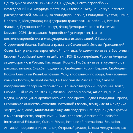
Центр дикого лосося, TVR Studios, ТВ Дождь, Центр европейских
исследований им Вилфрида Мартенса, Сетевое объединение журналистов
расследователей, АЛЛАТРА, За свободную Россию, Свободная Бурятия, Uralic,
UnKremlin, Международная федерация транспортных рабочих, ИстЧам
Финланд, Гудзоновский институт, Фонд Демократического Развития,
Комитет-2024, Центрально-Европейский университет, Центр
восточноевропейских и международных исследований, Общество
Сторожевой башни, Библии и трактатов Свидетелей Иеговы, Гражданский
Совет, Центр анализа европейской политики, Академическая сеть Восточная
Европа, Российский комитет действия, РЭНД корпорейшн, Русская Америка
за демократию в России, Настоящая Россия, Глобальная сеть журналистов-
расследователей, Служба поддержки, Свободная Россия Берлин, Свободная
Россия Северный Рейн-Вестфалия, Фонд глобальной помощи, Антивоенный
комитет России, Russie-Libertes, La Asocicion de Rusos Libres, Союз за
возвращение Северных территорий, Крымскотатарский Ресурсный Центр,
Глобальный союз IndustriALL, Russian Election Monitor, Article 19, Мнение
медиа, Федерация анархического черного креста, Радио Свободная Европа,
Германское общество изучения Восточной Европы, Фонд имени Фридриха
Эберта, XZ gGmbH, Мобильная академия поддержки гендерной демократии
и миротворчества, Форум имени Льва Копелева, American Councils for
International Education, Cultural Vistas, Institute of International Education,
Антивоенное движение Антальи, Открытый диалог, Школа международных