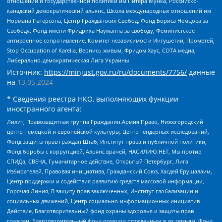
отношений и государственной политики им Питера Мунка, Российско-
канадский демократический альянс, Школа международных отношений им
Нормана Патерсона, Центр Гражданских Свобод, Фонд Бориса Немцова за
Свободу, Фонд имени Фридриха Науманна за свободу, Феминистское
антивоенное сопротивление, Комитет независимости Ингушетии, Прометей,
Stop Occupation of Karelia, Вернись живым, Фридом Хаус, СОТА медиа,
Либерально-демократическая Лига Украины
Источник:
https://minjust.gov.ru/ru/documents/7756/
данные
на
13.05.2024
* Сведения реестра НКО, выполняющих функции
иностранного агента:
Лилит, Правозащитная группа Гражданин.Армия.Право, Нижегородский
центр немецкой и европейской культуры, Центр гендерных исследований,
Фонд защиты прав граждан Штаб, Институт права и публичной политики,
Фонд борьбы с коррупцией, Альянс врачей, НАСИЛИЮ.НЕТ, Мы против
СПИДа, СВЕЧА, Гуманитарное действие, Открытый Петербург, Лига
Избирателей, Правовая инициатива, Гражданский Союз, Хасдей Ерушалаим,
Центр поддержки и содействия развитию средств массовой информации,
Горячая Линия, В защиту прав заключенных, Институт глобализации и
социальных движений, Центр социально-информационных инициатив
Действие, Благотворительный фонд охраны здоровья и защиты прав
граждан, Благотворительный фонд помощи осужденным и их семьям, Фонд