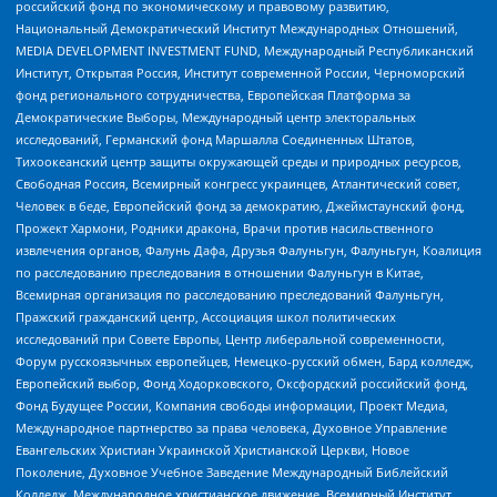
российский фонд по экономическому и правовому развитию,
Национальный Демократический Институт Международных Отношений,
MEDIA DEVELOPMENT INVESTMENT FUND, Международный Республиканский
Институт, Открытая Россия, Институт современной России, Черноморский
фонд регионального сотрудничества, Европейская Платформа за
Демократические Выборы, Международный центр электоральных
исследований, Германский фонд Маршалла Соединенных Штатов,
Тихоокеанский центр защиты окружающей среды и природных ресурсов,
Свободная Россия, Всемирный конгресс украинцев, Атлантический совет,
Человек в беде, Европейский фонд за демократию, Джеймстаунский фонд,
Прожект Хармони, Родники дракона, Врачи против насильственного
извлечения органов, Фалунь Дафа, Друзья Фалуньгун, Фалуньгун, Коалиция
по расследованию преследования в отношении Фалуньгун в Китае,
Всемирная организация по расследованию преследований Фалуньгун,
Пражский гражданский центр, Ассоциация школ политических
исследований при Совете Европы, Центр либеральной современности,
Форум русскоязычных европейцев, Немецко-русский обмен, Бард колледж,
Европейский выбор, Фонд Ходорковского, Оксфордский российский фонд,
Фонд Будущее России, Компания свободы информации, Проект Медиа,
Международное партнерство за права человека, Духовное Управление
Евангельских Христиан Украинской Христианской Церкви, Новое
Поколение, Духовное Учебное Заведение Международный Библейский
Колледж, Международное христианское движение, Всемирный Институт