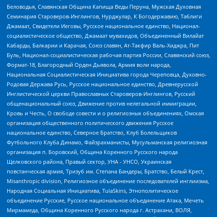
Беловодья, Славянская Община Капища Веды Перуна, Мужская Духовная
Семинария Староверов-Инглингов, Нурджулар, К Богодержавию, Таблиги
Джамаат, Свидетели Иеговы, Русское национальное единство, Национал-
социалистическое общество, Джамаат мувахидов, Объединенный Вилайат
Кабарды, Балкарии и Карачая, Союз славян, Ат-Такфир Валь-Хиджра, Пит
Буль, Национал-социалистическая рабочая партия России, Славянский союз,
Формат-18, Благородный Орден Дьявола, Армия воли народа,
Национальная Социалистическая Инициатива города Череповца, Духовно-
Родовая Держава Русь, Русское национальное единство, Древнерусской
Инглистической церкви Православных Староверов-Инглингов, Русский
общенациональный союз, Движение против нелегальной иммиграции,
Кровь и Честь, О свободе совести и о религиозных объединениях, Омская
организация общественного политического движения Русское
национальное единство, Северное Братство, Клуб Болельщиков
Футбольного Клуба Динамо, Файзрахманисты, Мусульманская религиозная
организация п. Боровский, Община Коренного Русского народа
Щелковского района, Правый сектор, УНА - УНСО, Украинская
повстанческая армия, Тризуб им. Степана Бандеры, Братство, Белый Крест,
Misanthropic division, Религиозное объединение последователей инглиизма,
Народная Социальная Инициатива, TulaSkins, Этнополитическое
объединение Русские, Русское национальное объединение Атака, Мечеть
Мирмамеда, Община Коренного Русского народа г. Астрахани, ВОЛЯ,