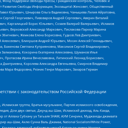
н, Фонд поддержки свободы прессы, Гражданский контроль, Человек и
тут Развития Свободы Информации, Экозащита!-Женсовет, Общественный
й Павел Юрьевич, Шнырова Ольга Вадимовна, Чанышева Лилия Айратовна,
ин Сергей Георгиевич, Пивоваров Андрей Сергеевич, Аверин Виталий
вич, Каргалицкий Борис Юльевич, Созаев Валерий Валерьевич, Исламов
льевич, Верховский Александр Маркович, Пислакова-Паркер Марина
н Збигневич, Жемкова Елена Борисовна, Гудков Лев Дмитриевич,
й Алексеевич, Блинушов Андрей Юрьевич, Мосин Алексей Геннадьевич,
а, Баженова Светлана Куприяновна, Максимов Сергей Владимирович,
а Залмановна, Кокорина Екатерина Алексеевна, Шуманов Илья
ч, Протасова Ирина Вячеславовна, Литинский Леонид Борисович,
а Дмитриевна, Королева Александра Евгеньевна, Смирнов Владимир
ова Мара Федоровна, Резник Генри Маркович, Захаров Герман
етствии с законодательством Российской Федерации
 Исламская группа, Братья-мусульмане, Партия исламского освобождения,
едия, Дом двух святых, Джунд аш-Шам, Исламский джихад, Аль-Каида,
жр от Аллаха Субхану уа Тагьаля SHAM, АУМ Синрике, Муджахеды джамаата
рир аш-Шам, Ахлю Сунна Валь Джамаа, National Socialism/White Power,
рг, Крымско-татарский добровольческий батальон имени Номана