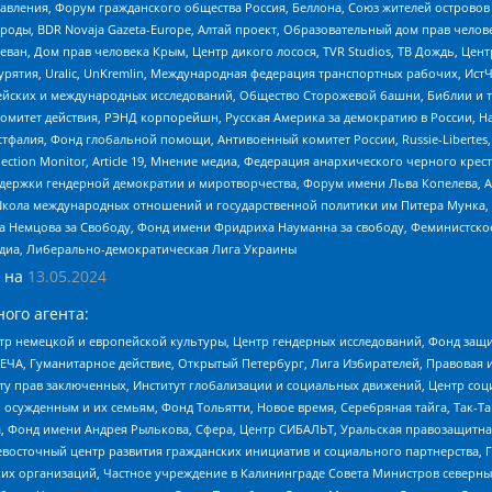
правления, Форум гражданского общества Россия, Беллона, Союз жителей острово
роды, BDR Novaja Gazeta-Europe, Алтай проект, Образовательный дом прав челов
еван, Дом прав человека Крым, Центр дикого лосося, TVR Studios, ТВ Дождь, Це
урятия, Uralic, UnKremlin, Международная федерация транспортных рабочих, Ист
ейских и международных исследований, Общество Сторожевой башни, Библии и тр
омитет действия, РЭНД корпорейшн, Русская Америка за демократию в России, Н
фалия, Фонд глобальной помощи, Антивоенный комитет России, Russie-Libertes, L
lection Monitor, Article 19, Мнение медиа, Федерация анархического черного кр
и гендерной демократии и миротворчества, Форум имени Льва Копелева, American C
г, Школа международных отношений и государственной политики им Питера Мунка
 Немцова за Свободу, Фонд имени Фридриха Науманна за свободу, Феминистско
медиа, Либерально-демократическая Лига Украины
 на
13.05.2024
ого агента:
р немецкой и европейской культуры, Центр гендерных исследований, Фонд защи
ЧА, Гуманитарное действие, Открытый Петербург, Лига Избирателей, Правовая 
иту прав заключенных, Институт глобализации и социальных движений, Центр 
ужденным и их семьям, Фонд Тольятти, Новое время, Серебряная тайга, Так-Так-
, Фонд имени Андрея Рылькова, Сфера, Центр СИБАЛЬТ, Уральская правозащитна
невосточный центр развития гражданских инициатив и социального партнерства, 
 организаций, Частное учреждение в Калининграде Совета Министров северных 