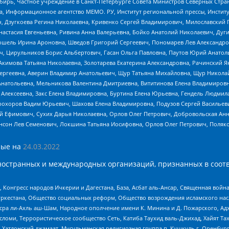
бирь, Частное учреждение в Санкт-Петербурге Совета Министров Северных Стра
а, Информационное агентство МЕМО. РУ, Институт региональной прессы, Инсти
ч, Дзугкоева Регина Николаевна, Кривенко Сергей Владимирович, Милославски
настасия Евгеньевна, Ривина Анна Валерьевна, Бойко Анатолий Николаевич, Дуг
ошель Ирина Ароновна, Шведов Григорий Сергеевич, Пономарев Лев Александро
ч, Цирульников Борис Альбертович, Гасан Ольга Павловна, Паутов Юрий Анато
Акимова Татьяна Николаевна, Золотарева Екатерина Александровна, Рачинский Я
Сергеевна, Аверин Владимир Анатольевич, Щур Татьяна Михайловна, Щур Никола
Анатольевна, Мельникова Валентина Дмитриевна, Вититинова Елена Владимировн
 Алексеевна, Закс Елена Владимировна, Буртина Елена Юрьевна, Гендель Людмил
рохоров Вадим Юрьевич, Шахова Елена Владимировна, Подузов Сергей Васильеви
й Ефимович, Сухих Дарья Николаевна, Орлов Олег Петрович, Добровольская Анн
нсон Лев Семенович, Локшина Татьяна Иосифовна, Орлов Олег Петрович, Поляк
ые на
24.03.2022
ностранных и международных организаций, признанных в соотв
нгресс народов Ичкерии и Дагестана, База, Асбат аль-Ансар, Священная война,
уркестана, Общество социальных реформ, Общество возрождения исламского насл
Нусра ли-Ахль аш-Шам, Народное ополчение имени К. Минина и Д. Пожарского, Ад
сломи, Террористическое сообщество Сеть, Катиба Таухид валь-Джихад, Хайят Тах
, Хатлонский джамаат, Мусульманская религиозная группа п. Кушкуль г. Оренбу