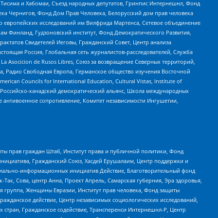
в Тисима и Хабомаи, Съезд народных депутатов, Гринпис Интернешнл, Фонд
ека Чернигов, Фонд Дом Прав Человека, Белорусский дом прав человека
нтр европейских исследований им Вилфрида Мартенса, Сетевое объединение
Чам Финланд, Гудзоновский институт, Фонд Демократического Развития,
актатов Свидетелей Иеговы, Гражданский Совет, Центр анализа
астоящая Россия, Глобальная сеть журналистов-расследователей, Служба
a Asocicion de Rusos Libres, Союз за возвращение Северных территорий,
еста, Радио Свободная Европа, Германское общество изучения Восточной
ouncils for International Education, Cultural Vistas, Institute of
, Российско-канадский демократический альянс, Школа международных
е антивоенное сопротивление, Комитет независимости Ингушетии,
ты прав граждан Штаб, Институт права и публичной политики, Фонд
инициатива, Гражданский Союз, Хасдей Ерушалаим, Центр поддержки и
социально-информационных инициатив Действие, Благотворительный фонд
Так, Сова, центр Анна, Проект Апрель, Самарская губерния, Эра здоровья,
я группа, Женщины Евразии, Институт прав человека, Фонд защиты
Гражданское действие, Центр независимых социологических исследований,
стран, Гражданское содействие, Трансперенси Интернешнл-Р, Центр