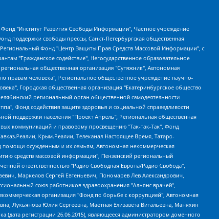
евосточное общественное движение "Маяк", Санкт-Петербургская ЛГБТ-инициативная группа "Выход", Инициативная группа ЛГБТ+ "Реверс", Алексеев Андрей Викторович, Бекбулатова Таисия Львовна, Беляев Иван Михайлович, Владыкина Елена Сергеевна, Гельман Марат Александрович, Никульшина Вероника Юрьевна, Толоконникова Надежда Андреевна, Шендерович Виктор Анатольевич, Общество с ограниченной ответственностью "Данное сообщение", Общество с ограниченной ответственностью Издательский дом "Новая глава", Айнбиндер Александра Александровна, Московский комьюнити-центр для ЛГБТ+инициатив, Благотворительный фонд развития филантропии, Deutsche Welle (Германия, Kurt-Schumacher-Strasse 3, 53113 Bonn), Борзунова Мария Михайловна, Воробьев Виктор Викторович, Голубева Анна Львовна, Константинова Алла Михайловна, Малкова Ирина Владимировна, Мурадов Мурад Абдулгалимович, Осетинская Елизавета Николаевна, Понасенков Евгений Николаевич, Ганапольский Матвей Юрьевич, Киселев Евгений Алексеевич, Борухович Ирина Григорьевна, Дремин Иван Тимофеевич, Дубровский Дмитрий Викторович, Красноярская региональная общественная организация поддержки и развития альтернативных образовательных технологий и межкультурных коммуникаций "ИНТЕРРА", Маяковская Екатерина Алексеевна, Фейгин Марк Захарович, Филимонов Андрей Викторович, Дзугкоева Регина Николаевна, Доброхотов Роман Александрович, Дудь Юрий Александрович, Елкин Сергей Владимирович, Кругликов Кирилл Игоревич, Сабунаева Мария Леонидовна, Семенов Алексей Владимирович, Шаинян Карен Багратович, Шульман Екатерина Михайловна, Асафьев Артур Валерьевич, Вахштайн Виктор Семенович, Венедиктов Алексей Алексеевич, Лушникова Екатерина Евгеньевна, Волков Леонид Михайлович, Невзоров Александр Глебович, Пархоменко Сергей Борисович, Сироткин Ярослав Николаевич, Кара-Мурза Владимир Владимирович, Баранова Наталья Владимировна, Гозман Леонид Яковлевич, Кагарлицкий Борис Юльевич, Климарев Михаил Валерьевич, Милов Владимир Станиславович, Автономная некоммерческая организация Краснодарский центр современного искусства "Типография", Моргенштерн Алишер Тагирович, Соболь Любовь Эдуардовна, Общество с ограниченной ответственностью "ЛИЗА НОРМ", Каспаров Гарри Кимович, Ходорковский Михаил Борисович, Общество с ограниченной ответственностью "Апрельские тезисы", Данилович Ирина Брониславовна, Кашин Олег Владимирович, Петров Николай Владимирович, Пивоваров Алексей Владимирович, Соколов Михаил Владимирович, Цветкова Юлия Владимировна, Чичваркин Евгений Александрович, Комитет против пыток/Команда против пыток, Общество с ограниченной ответственностью "Первый научный", Общество с ограниченной ответственностью "Вертолет и ко", Белоцерковская Вероника Борисовна, Кац Максим Евгеньевич, Лазарева Татьяна Юрьевна, Шаведдинов Руслан Табризович, Яшин Илья Валерьевич, Общество с ограниченной ответственностью "Иноагент ААВ", Алешковский Дмитрий Петрович, Альбац Евгения Марковна, Быков Дмитрий Львович, Галямина Юлия Евгеньевна, Лойко Сергей Леонидович, Мартынов Кирилл Константинович, Медведев Сергей Александрович, Крашенинников Федор Геннадиевич, Гордеева Катерина Вл