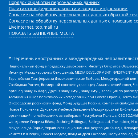
Порядок обработки персональных данных
Политика конфиденциальности и защиты информации
Согласие на обработку персональных данных обратной свя
Согласие на обработку персональных данных с помощью се
LiveInternet, top.mail.ru
ПОКАЗАТЬ БАННЕРНЫЕ МЕСТА
* Перечень иностранных и международных неправительств
Национальный фонд в поддержку демократии, Институт Открытое Общество
Институт Международных Отношений, MEDIA DEVELOPMENT INVESTMENT FUND,
Европейская Платформа за Демократические Выборы, Международный цент
Свободная Россия, Всемирный конгресс украинцев, Атлантический совет, Ч
органов, Фалунь Дафа, Друзья Фалуньгун, Фалуньгун, Коалиция по рассле
Ассоциация школ политических исследований при Совете Европы, Центр ли
Оксфордский российский фонд, Фонд Будущее России, Компания свободы ин
Новое Поколение, Духовное Учебное Заведение Международный Библейский
организаций по наблюдению за выборами, Республика Польша, СВОБОДНЫЙ
Фонд имени Генриха Бёлля, Stichting Bellingcat, Bellingcat Ltd, The Inside
Макдональда-Лорье, Украинская национальная федерация Канады, Декабрис
комитет в Швеции, Проект Медуза, Фонд Андрея Сахарова, Форум свободной 