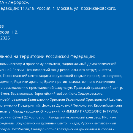
ИА «Инфорос».
едакции: 117218, Россия, г. Москва, ул. Кржижановского,
ss
хова Н.В.
2026
льной на территории Российской Федерации:
кономическому и правовому развитию, Национальный Демократический
менной России, Черноморский фонд регионального сотрудничества,
, Тихоокеанский центр защиты окружающей среды и природных ресурсов,
 Хармони, Родники дракона, Врачи против насильственного извлечения
по расследованию преследований Фалуньгун, Пражский гражданский центр,
бмен, Бард колледж, Европейский выбор, Фонд Ходорковского,
ное Управление Евангельских Христиан Украинской Христианской Церкви,
огических Предприятий, Церковь Духовной Технологии, Европейская сеть
ий Институт Международных Отношений, КРИМСЬКА ПРАВОЗАХИСНА ГРУПА,
стонии, Calvert 22 Foundation, Канадский украинский конгресс, Институт
ждение, Всеукраинский духовный центр , Риддл, Русский антивоенный
ародов ПостРоссии, Солидарность с гражданским движением в России –