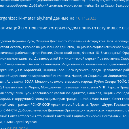
ная самооборона, Дуббайский джамаат, московская ячейка, Батал-Хаджи Белхор
organizacii-i-materialy.html
данные на
16.11.2023
анизаций в отношении которых судом принято вступившее в з
 Родовой Державы Русь, Община Духовного Управления Асгардской Веси Беловод
детели Иеговы, Русское национальное единство, Национал-социалистическое об
истическая рабочая партия России, Славянский союз, Формат-18, Благородный Ор
ациональное единство, Древнерусской Инглистической церкви Православных Ста
ных объединениях, Омская организация общественного политического движения Р
рганизация п. Боровский, Община Коренного Русского народа Щелковского район
гиозное объединение последователей инглиизма, Народная Социальная Инициатива,
 г. Астрахани, ВОЛЯ, Меджлис крымскотатарского народа, Рубеж Севера, ТОЙС, 
6, Независимость, Фирма, Молодежная правозащитная группа МПГ, Курсом Правд
ая республика Русь, Арестантское уголовное единство, Башкорт, Нация и свобода,
орьбы с коррупцией, Фонд защиты прав граждан, Штабы Навального, Совет гражд
ный совет граждан РСФСР СССР Архангельской области, Проект Штурм, Граждане 
tsApp, СИЧ-С14, Добровольческое Движение Организации украинских националисто
ный Совет Татарской Автономной Советской Социалистической Республики, Кон
БТ, Я.МЫ Сергей Фургал
 на
03.05.2024