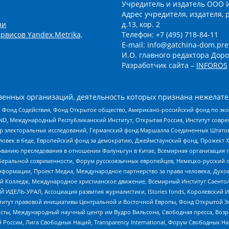
Учредитель и издатель ООО 
Адрес учредителя, издателя, р
зи
д.13, кор. 2
рвисов Yandex.Metrika,
Телефон: +7 (495) 718-84-11
E-mail: info@gatchina-dom.pre
И.О. главного редактора Доро
Разработчик сайта –
INFOROS
енных организаций, деятельность которых признана нежелате
 Фонд Содействия, Фонд Открытое общество, Американо-российский фонд по э
 Международный Республиканский Институт, Открытая Россия, Институт совре
р электоральных исследований, Германский фонд Маршалла Соединенных Штатов
еловек в беде, Европейский фонд за демократию, Джеймстаунский фонд, Прожект
дованию преследования в отношении Фалуньгун в Китае, Всемирная организация 
беральной современности, Форум русскоязычных европейцев, Немецко-русский о
формации, Проект Медиа, Международное партнерство за права человека, Духов
 Колледж, Международное христианское движение, Всемирный Институт Саентол
 ИДЕЛЬ-УРАЛ, Ассоциация развития журналистики, IStories fonds, Королевск
r, Институт правовой инициативы Центральной и Восточной Европы, Фонд Открытой Э
ты, Международный научный центр им Вудро Вильсона, Свободная пресса, Возро
России, Лига Свободных Наций, Transparеncy International, Форум Свободных Н