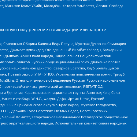
оев, Маньяки Культ Убийц, Молодёжь Которая Улыбается, Легион Свобода
аконную силу решение о ликвидации или запрете
ья, Славянская Община Капища Веды Перуна, Мужская Духовная Семинария
щество, Джамаат мувахидов, Объединенный Вилайат Кабарды, Балкарии и
ден Дьявола, Армия воли народа, Национальная Социалистическая
роверов-Инглингов, Русский общенациональный союз, Движение против
усское национальное единство, Северное Братство, Клуб Болельщиков
а, Правый сектор, УНА - УНСО, Украинская повстанческая армия, Тризуб
 TulaSkins, Этнополитическое объединение Русские, Русское национальное
О противодействии экстремистской деятельности, РЕВТАТПОД,
ы и Единения, Каракольская инициативная группа, Автоград Крю, Союз
 Нация и свобода, W.H.С., Фалунь Дафа, Иртыш Ultras, Русский
ан СССР Прикубанского округа г. Краснодара, Мужское государство,
СССР, Держава Союз Советских Светлых Родов, Совет Советских
в, Черный Комитет, Татарстанское Региональное Всетатарское общественное
гресс ойрат-калмыцкого народа, Исполнительный комитет совета народных