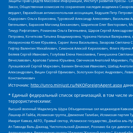
Защиты Прав Средств Массовой Информации, Институт развития прессы - Си
Закон, Общественная комиссия по сохранению наследия академика Сахаров
вердикт, Евразийская антимонопольная ассоциация, Бедушев Петр Петрови
Сидорович Ольга Борисовна, Туровский Александр Алексеевич, Васильева А
Евгеньевич, Барахоев Магомед Бекханович, Шарипков Олег Викторович, М
Тимур Рифгатович, Романова Ольга Евгеньевна, Щаров Сергей Алексадрови
Петровна, Кочеткова Татьяна Владимировна, Чуркина Наталья Валерьевна, 
Илларионова Юлия Юрьевна, Саранг Анна Васильевна, Захарова Светлана 
Гефтер Валентин Михайлович, Симонов Алексей Кириллович, Флиге Ирина 
Беляев Сергей Иванович, Голубева Елена Николаевна, Ганнушкина Светлана
Вячеславович, Арапова Галина Юрьевна, Свечников Анатолий Мариевич, П
Лукашевский Сергей Маркович, Бахмин Вячеслав Иванович, Шабад Анатоли
Александрович, Вицин Сергей Ефимович, Золотухин Борис Андреевич, Леви
Константинович
Источник:
http://unro.minjust.ru/NKOForeignAgent.aspx
данн
* Единый федеральный список организаций, в том числе и
террористическими:
Высший военный Маджлисуль Шура Объединенных сил моджахедов Кавказа, Ко
Лашкар-И-Тайба, Исламская группа, Движение Талибан, Исламская партия Т
Имарат Кавказ, АБТО, Правый сектор, Исламское государство, Джабха аль-
Ат-Тавхида Валь-Джихад, Чистопольский Джамаат, Рохнамо ба суи давлати и
Артподготовка, Религиозная группа “Джамаат “Красный пахарь”, Колумбайн