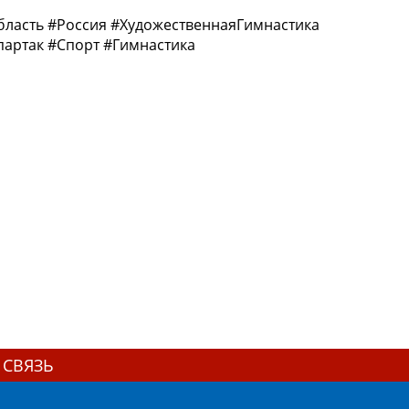
бласть #Россия #ХудожественнаяГимнастика
артак #Спорт #Гимнастика
 СВЯЗЬ