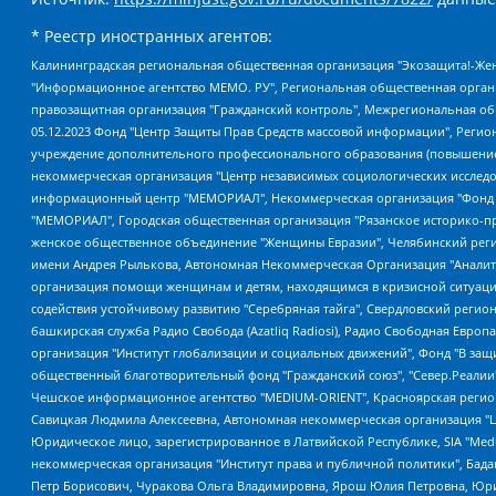
* Реестр иностранных агентов:
Калининградская региональная общественная организация "Экозащита!-Женсовет", Фонд содействия защите прав и свобод граждан "Общественный вердикт", Фонд "Институт Развития Свободы Информации", Частное учреждение "Информационное агентство МЕМО. РУ", Региональная общественная организация "Общественная комиссия по сохранению наследия академика Сахарова", Фонд поддержки свободы прессы, Санкт-Петербургская общественная правозащитная организация "Гражданский контроль", Межрегиональная общественная организация "Информационно-просветительский центр "Мемориал", Региональный Фонд "Центр Защиты Прав Средств Массовой Информации", с 05.12.2023 Фонд "Центр Защиты Прав Средств массовой информации", Региональная общественная благотворительная организация помощи беженцам и мигрантам "Гражданское содействие", Негосударственное образовательное учреждение дополнительного профессионального образования (повышение квалификации) специалистов "АКАДЕМИЯ ПО ПРАВАМ ЧЕЛОВЕКА", Свердловская региональная общественная организация "Сутяжник", Автономная некоммерческая организация "Центр независимых социологических исследований", Союз общественных объединений "Российский исследовательский центр по правам человека", Региональное общественное учреждение научно-информационный центр "МЕМОРИАЛ", Некоммерческая организация "Фонд защиты гласности", Автономная некоммерческая организация "Институт прав человека", Городская общественная организация "Екатеринбургское общество "МЕМОРИАЛ", Городская общественная организация "Рязанское историко-просветительское и правозащитное общество "Мемориал" (Рязанский Мемориал), Челябинский региональный орган общественной самодеятельности – женское общественное объединение "Женщины Евразии", Челябинский региональный орган общественной самодеятельности "Уральская правозащитная группа", Фонд содействия защите здоровья и социальной справедливости имени Андрея Рылькова, Автономная Некоммерческая Организация "Аналитический Центр Юрия Левады", Автономная некоммерческая организация социальной поддержки населения "Проект Апрель", Региональная общественная организация помощи женщинам и детям, находящимся в кризисной ситуации "Информационно-методический центр "Анна", Фонд содействия развитию массовых коммуникаций и правовому просвещению "Так-так-Так", Фонд содействия устойчивому развитию "Серебряная тайга", Свердловский региональный общественный фонд социальных проектов "Новое время", "Idel.Реалии", Кавказ.Реалии, Крым.Реалии, Телеканал Настоящее Время, Татаро-башкирская служба Радио Свобода (Azatliq Radiosi), Радио Свободная Европа/Радио Свобода (PCE/PC), "Сибирь.Реалии", "Фактограф", Благотворительный фонд помощи осужденным и их семьям, Автономная некоммерческая организация "Институт глобализации и социальных движений", Фонд "В защиту прав заключенных", Частное учреждение "Центр поддержки и содействия развитию средств массовой информации", Пензенский региональный общественный благотворительный фонд "Гражданский союз", "Север.Реалии", Некоммерческая организация Фонд "Правовая инициатива", Общество с ограниченной ответственностью "Радио Свободная Европа/Радио Свобода", Чешское информационное агентство "MEDIUM-ORIENT", Красноярская региональная общественная организация "Мы против СПИДа", Камалягин Денис Николаевич, Маркелов Сергей Евгеньевич, Пономарев Лев Александрович, Савицкая Людмила Алексеевна, Автоно