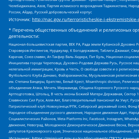
Челебиджихана, Азов, Партия исламского возрождения Таджикистана, Народ
России, Айдар, Русский добровольческий корпус
Источник:
http://nac.gov.ru/terroristicheskie-i-ekstremistskie-
* Перечень общественных объединений и религиозных орг
деятельности:
Национал-большевистская партия, ВЕК РА, Рада земли Кубанской Духовно
Староверов-Инглингов, Нурджулар, К Богодержавию, Таблиги Джамаат, Сви
Карачая, Союз славян, Ат-Такфир Валь-Хиджра, Пит Буль, Национал-социал
Инициатива города Череповца, Духовно-Родовая Держава Русь, Русское н
нелегальной иммиграции, Кровь и Честь, О свободе совести и о религиоз
Футбольного Клуба Динамо, Файзрахманисты, Мусульманская религиозная о
им. Степана Бандеры, Братство, Белый Крест, Misanthropic division, Рели
объединение Атака, Мечеть Мирмамеда, Община Коренного Русского народа
Артподготовка, Штольц, В честь иконы Божией Матери Державная, Сектор 1
Славянских Сил Руси, Алля-Аят, Благотворительный пансионат Ак Умут, Русск
Патриотический клуб-Новокузнецк/РПК, Сибирский державный союз, Фонд б
Народное объединение русского движения, Народное движение Адат, Народ
Социалистических Районов, Meta Platforms Inc, Facebook, Instagram, Wha
движение, Невоград, Молодежное Демократическое Движение Весна, Верхов
депутатов Красноярского края, Этническое национальное объединение, ЛГ
Источник:
https://minjust.gov.ru/ru/documents/7822/
данные