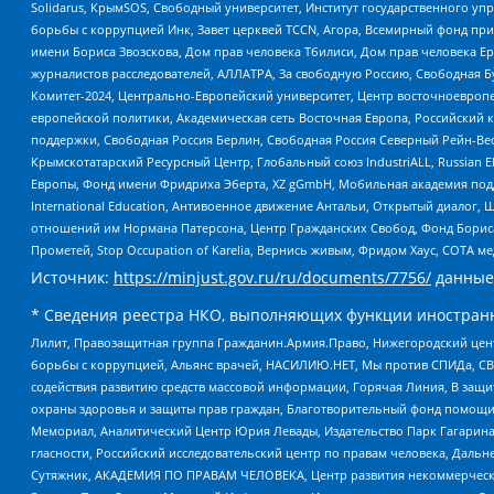
Solidarus, КрымSOS, Свободный университет, Институт государственного у
борьбы с коррупцией Инк, Завет церквей TCCN, Агора, Всемирный фонд при
имени Бориса Звозскова, Дом прав человека Тбилиси, Дом прав человека Ер
журналистов расследователей, АЛЛАТРА, За свободную Россию, Свободная Б
Комитет-2024, Центрально-Европейский университет, Центр восточноевроп
европейской политики, Академическая сеть Восточная Европа, Российский к
поддержки, Свободная Россия Берлин, Свободная Россия Северный Рейн-Вест
Крымскотатарский Ресурсный Центр, Глобальный союз IndustriALL, Russian E
Европы, Фонд имени Фридриха Эберта, XZ gGmbH, Мобильная академия поддержк
International Education, Антивоенное движение Антальи, Открытый диало
отношений им Нормана Патерсона, Центр Гражданских Свобод, Фонд Бориса
Прометей, Stop Occupation of Karelia, Вернись живым, Фридом Хаус, СОТА 
Источник:
https://minjust.gov.ru/ru/documents/7756/
данные
* Сведения реестра НКО, выполняющих функции иностранн
Лилит, Правозащитная группа Гражданин.Армия.Право, Нижегородский цент
борьбы с коррупцией, Альянс врачей, НАСИЛИЮ.НЕТ, Мы против СПИДа, СВЕ
содействия развитию средств массовой информации, Горячая Линия, В защ
охраны здоровья и защиты прав граждан, Благотворительный фонд помощи ос
Мемориал, Аналитический Центр Юрия Левады, Издательство Парк Гагарина
гласности, Российский исследовательский центр по правам человека, Даль
Сутяжник, АКАДЕМИЯ ПО ПРАВАМ ЧЕЛОВЕКА, Центр развития некоммерческих