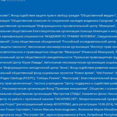
мная некоммерческая организация "Центр по работе с проблемой насилия "НАСИЛИЮ.НЕТ", Межрегиональный профессиональный союз работников здравоохранения "Альянс врачей", Юридическое лицо, зарегистрированное в Латвийской Республике, SIA "Medusa Project" (регистрационный номер 40103797863, дата регистрации 10.06.2014), Некоммерческая организация "Фонд по борьбе с коррупцией", Автономная некоммерческая организация "Институт права и публичной политики", Баданин Роман Сергеевич, Гликин Максим Александрович, Железнова Мария Михайловна, Лукьянова Юлия Сергеевна, Маетная Елизавета Витальевна, Маняхин Петр Борисович, Чуракова Ольга Владимировна, Ярош Юлия Петровна, Юридическое лицо "The Insider SIA", зарегистрированное в Риге, Латвийская Республика (дата регистрации 26.06.2015), являющееся администратором доменного имени интернет-издания "The Insider SIA", https://theins.ru, Постернак Алексей Евгеньевич, Рубин Михаил Аркадьевич, Анин Роман Александрович, Юридическое лицо Istories fonds, зарегистрированное в Латвийской Республике (регистрационный номер 50008295751, дата регистрации 24.02.2020), Великовский Дмитрий Александрович, Долинина Ирина Николаевна, Мароховская Алеся Алексеевна, Шлейнов Роман Юрьевич, Шмагун Олеся Валентиновна, Общество с ограниченной ответственностью "Альтаир 2021", Общество с ограниченной ответственностью "Вега 2021", Общество с ограниченной ответственностью "Главный редактор 2021", Общество с ограниченной ответственностью "Ромашки монолит", Важенков Артем Валерьевич, Ивановская областная общественная организация "Центр гендерных исследований", Гурман Юрий Альбертович, Медиапроект "ОВД-Инфо", Егоров Владимир Владимирович, Жилинский Владимир Александрович, Общество с ограниченной ответственностью "ЗП", Иванова София Юрьевна, Карезина Инна Павловна, Кильтау Екатерина Викторовна, Петров Алексей Викторович, Пискунов Сергей Евгеньевич, Смирнов Сергей Сергеевич, Тихонов Михаил Сергеевич, Общество с ограниченной ответственностью "ЖУРНАЛИСТ-ИНОСТРАННЫЙ АГЕНТ", Арапова Галина Юрьевна, Вольтская Татьяна Анатольевна, Американская компания "Mason G.E.S. Anonymous Foundation" (США), являющаяся владельцем интернет-издания https://mnews.world/, Компания "Stichting Bellingcat", зарегистрированная в Нидерландах (дата регистрации 11.07.2018), Захаров Андрей Вячеславович, Клепиковская Екатерина Дмитриевна, Общество с ограниченной ответственностью "МЕМО", Перл Роман Александрович, Симонов Евгений Алексеевич, Соловьева Елена Анатольевна, Сотников Даниил Владимирович, Сурначева Елизавета Дмитриевна, Автономная некоммерческая организация по защите прав человека и информированию населения "Якутия – Наше Мнение", Общество с ограниченной ответственностью "Москоу диджитал медиа", с 26.01.2023 Общество с ограниченной ответственностью "Чайка Белые сады", Ветошкина Валерия Валерьевна, Заговора Максим Александрович, Межрегиональное общественное движение "Российская ЛГБТ - сеть", Оленичев Максим Владимирович, Павлов Иван Юрьевич, Скворцова Елена Сергеевна, Общество с ограниченной ответственностью "Как бы инагент", Кочетков Игорь Викторович, Общество с ограниченной ответственностью "Честные выборы", Еланчик Олег Александрович, Общество с ограниченной ответственностью "Нобелевский призыв", Гималова Регина Эмилевна, Григорьев Андрей Валерьевич, Григорьева Алина Александровна, Ассоциация по содействию защите прав призывников, альтернативнослужащих и военнослужащих "Правозащитная группа "Гражданин.Армия.Право", Хисамова Регина Фаритовна, Автономная некоммерческая организация по реализации социально-правовых программ "Лилит", Дальн