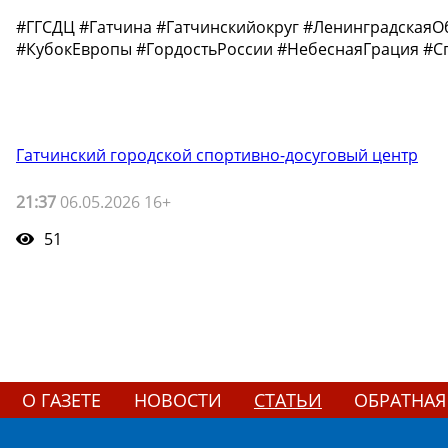
#ГГСДЦ #Гатчина #Гатчинскийокруг #ЛенинградскаяО
#КубокЕвропы #ГордостьРоссии #НебеснаяГрация #Сп
Гатчинский городской спортивно-досуговый центр
21:37
06.05.2026 16+
51
О ГАЗЕТЕ
НОВОСТИ
СТАТЬИ
ОБРАТНАЯ