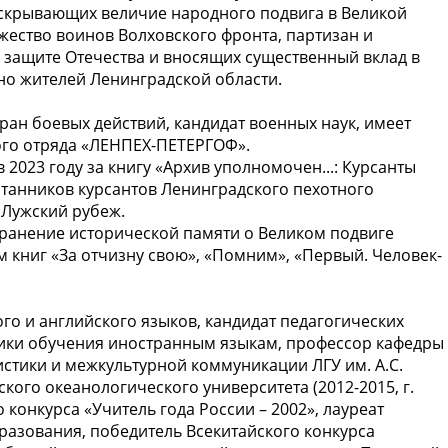
скрывающих величие народного подвига в Великой
жество воинов Волховского фронта, партизан и
 защите Отечества и вносящих существенный вклад в
но жителей Ленинградской области.
ран боевых действий, кандидат военных наук, имеет
ого отряда «ЛЕНПЕХ-ПЕТЕРГОФ».
 2023 году за книгу «Архив уполномочен...: Курсанты
итанников курсантов Ленинградского пехотного
 Лужский рубеж.
хранение исторической памяти о Великом подвиге
м книг «За отчизну свою», «Помним», «Первый. Человек-
о и английского языков, кандидат педагогических
дики обучения иностранным языкам, профессор кафедры
истики и межкультурной коммуникации ЛГУ им. А.С.
ого океанологического университета (2012-2015, г.
конкурса «Учитель года России – 2002», лауреат
разования, победитель Всекитайского конкурса