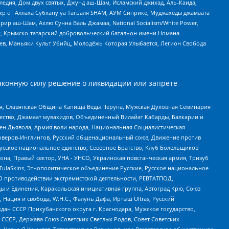
едия, Дом двух святых, Джунд аш-Шам, Исламский джихад, Аль-Каида,
жр от Аллаха Субхану уа Тагьаля SHAM, АУМ Синрике, Муджахеды джамаата
рир аш-Шам, Ахлю Сунна Валь Джамаа, National Socialism/White Power,
рг, Крымско-татарский добровольческий батальон имени Номана
оев, Маньяки Культ Убийц, Молодёжь Которая Улыбается, Легион Свобода
аконную силу решение о ликвидации или запрете
ья, Славянская Община Капища Веды Перуна, Мужская Духовная Семинария
щество, Джамаат мувахидов, Объединенный Вилайат Кабарды, Балкарии и
ден Дьявола, Армия воли народа, Национальная Социалистическая
роверов-Инглингов, Русский общенациональный союз, Движение против
усское национальное единство, Северное Братство, Клуб Болельщиков
а, Правый сектор, УНА - УНСО, Украинская повстанческая армия, Тризуб
 TulaSkins, Этнополитическое объединение Русские, Русское национальное
О противодействии экстремистской деятельности, РЕВТАТПОД,
ы и Единения, Каракольская инициативная группа, Автоград Крю, Союз
 Нация и свобода, W.H.С., Фалунь Дафа, Иртыш Ultras, Русский
ан СССР Прикубанского округа г. Краснодара, Мужское государство,
СССР, Держава Союз Советских Светлых Родов, Совет Советских