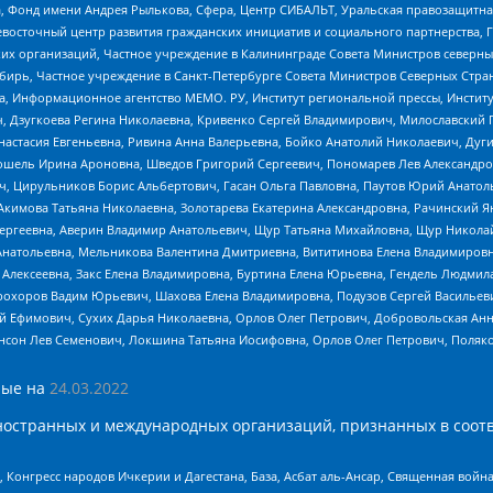
, Фонд имени Андрея Рылькова, Сфера, Центр СИБАЛЬТ, Уральская правозащитна
невосточный центр развития гражданских инициатив и социального партнерства, 
 организаций, Частное учреждение в Калининграде Совета Министров северных 
бирь, Частное учреждение в Санкт-Петербурге Совета Министров Северных Стра
а, Информационное агентство МЕМО. РУ, Институт региональной прессы, Инсти
ч, Дзугкоева Регина Николаевна, Кривенко Сергей Владимирович, Милославски
настасия Евгеньевна, Ривина Анна Валерьевна, Бойко Анатолий Николаевич, Дуг
ошель Ирина Ароновна, Шведов Григорий Сергеевич, Пономарев Лев Александро
ч, Цирульников Борис Альбертович, Гасан Ольга Павловна, Паутов Юрий Анато
Акимова Татьяна Николаевна, Золотарева Екатерина Александровна, Рачинский Я
Сергеевна, Аверин Владимир Анатольевич, Щур Татьяна Михайловна, Щур Никола
Анатольевна, Мельникова Валентина Дмитриевна, Вититинова Елена Владимировн
 Алексеевна, Закс Елена Владимировна, Буртина Елена Юрьевна, Гендель Людмил
рохоров Вадим Юрьевич, Шахова Елена Владимировна, Подузов Сергей Васильеви
й Ефимович, Сухих Дарья Николаевна, Орлов Олег Петрович, Добровольская Анн
нсон Лев Семенович, Локшина Татьяна Иосифовна, Орлов Олег Петрович, Поляк
ые на
24.03.2022
ностранных и международных организаций, признанных в соотв
нгресс народов Ичкерии и Дагестана, База, Асбат аль-Ансар, Священная война,