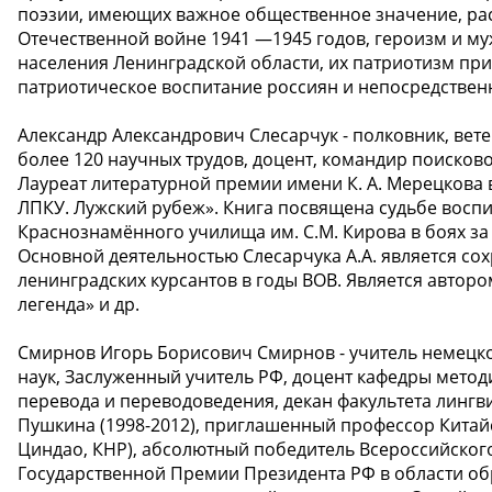
поэзии, имеющих важное общественное значение, ра
Отечественной войне 1941 —1945 годов, героизм и му
населения Ленинградской области, их патриотизм при
патриотическое воспитание россиян и непосредствен
Александр Александрович Слесарчук - полковник, вете
более 120 научных трудов, доцент, командир поисков
Лауреат литературной премии имени К. А. Мерецкова в
ЛПКУ. Лужский рубеж». Книга посвящена судьбе восп
Краснознамённого училища им. С.М. Кирова в боях за
Основной деятельностью Слесарчука А.А. является со
ленинградских курсантов в годы ВОВ. Является авторо
легенда» и др.
Смирнов Игорь Борисович Смирнов - учитель немецког
наук, Заслуженный учитель РФ, доцент кафедры мето
перевода и переводоведения, декан факультета лингв
Пушкина (1998-2012), приглашенный профессор Китайск
Циндао, КНР), абсолютный победитель Всероссийского 
Государственной Премии Президента РФ в области об