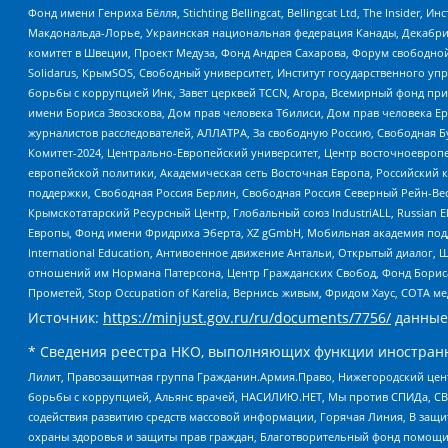
Фонд имени Генриха Бёлля, Stichting Bellingcat, Bellingcat Ltd, The Inside
Макдональда-Лорье, Украинская национальная федерация Канады, Декабрис
комитет в Швеции, Проект Медуза, Фонд Андрея Сахарова, Форум свободной 
Solidarus, КрымSOS, Свободный университет, Институт государственного у
борьбы с коррупцией Инк, Завет церквей TCCN, Агора, Всемирный фонд при
имени Бориса Звозскова, Дом прав человека Тбилиси, Дом прав человека Ер
журналистов расследователей, АЛЛАТРА, За свободную Россию, Свободная Б
Комитет-2024, Центрально-Европейский университет, Центр восточноевроп
европейской политики, Академическая сеть Восточная Европа, Российский к
поддержки, Свободная Россия Берлин, Свободная Россия Северный Рейн-Вест
Крымскотатарский Ресурсный Центр, Глобальный союз IndustriALL, Russian E
Европы, Фонд имени Фридриха Эберта, XZ gGmbH, Мобильная академия поддержк
International Education, Антивоенное движение Антальи, Открытый диало
отношений им Нормана Патерсона, Центр Гражданских Свобод, Фонд Бориса
Прометей, Stop Occupation of Karelia, Вернись живым, Фридом Хаус, СОТА 
Источник:
https://minjust.gov.ru/ru/documents/7756/
данные
* Сведения реестра НКО, выполняющих функции иностранн
Лилит, Правозащитная группа Гражданин.Армия.Право, Нижегородский цент
борьбы с коррупцией, Альянс врачей, НАСИЛИЮ.НЕТ, Мы против СПИДа, СВЕ
содействия развитию средств массовой информации, Горячая Линия, В защ
охраны здоровья и защиты прав граждан, Благотворительный фонд помощи ос