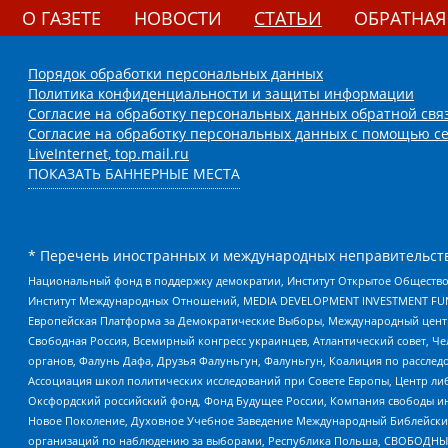
О ГАЗЕТЕ
НОВОСТИ
СТАТЬИ
ОБРАТНАЯ
Порядок обработки персональных данных
Политика конфиденциальности и защиты информации
Согласие на обработку персональных данных обратной свя
Согласие на обработку персональных данных с помощью се
LiveInternet, top.mail.ru
ПОКАЗАТЬ БАННЕРНЫЕ МЕСТА
* Перечень иностранных и международных неправительств
Национальный фонд в поддержку демократии, Институт Открытое Общество
Институт Международных Отношений, MEDIA DEVELOPMENT INVESTMENT FUND,
Европейская Платформа за Демократические Выборы, Международный цент
Свободная Россия, Всемирный конгресс украинцев, Атлантический совет, Ч
органов, Фалунь Дафа, Друзья Фалуньгун, Фалуньгун, Коалиция по рассле
Ассоциация школ политических исследований при Совете Европы, Центр ли
Оксфордский российский фонд, Фонд Будущее России, Компания свободы ин
Новое Поколение, Духовное Учебное Заведение Международный Библейский
организаций по наблюдению за выборами, Республика Польша, СВОБОДНЫЙ