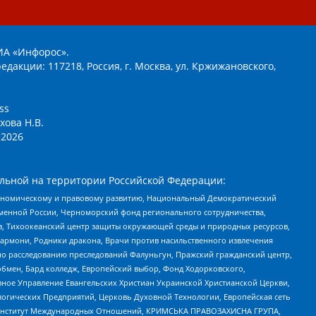
ИА «Инфорос».
едакции: 117218, Россия, г. Москва, ул. Кржижановского,
ss
хова Н.В.
2026
льной на территории Российской Федерации:
кономическому и правовому развитию, Национальный Демократический
менной России, Черноморский фонд регионального сотрудничества,
, Тихоокеанский центр защиты окружающей среды и природных ресурсов,
 Хармони, Родники дракона, Врачи против насильственного извлечения
по расследованию преследований Фалуньгун, Пражский гражданский центр,
бмен, Бард колледж, Европейский выбор, Фонд Ходорковского,
ное Управление Евангельских Христиан Украинской Христианской Церкви,
огических Предприятий, Церковь Духовной Технологии, Европейская сеть
ий Институт Международных Отношений, КРИМСЬКА ПРАВОЗАХИСНА ГРУПА,