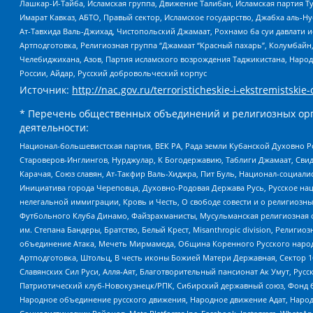
Лашкар-И-Тайба, Исламская группа, Движение Талибан, Исламская партия Т
Имарат Кавказ, АБТО, Правый сектор, Исламское государство, Джабха аль-
Ат-Тавхида Валь-Джихад, Чистопольский Джамаат, Рохнамо ба суи давлати и
Артподготовка, Религиозная группа “Джамаат “Красный пахарь”, Колумбайн
Челебиджихана, Азов, Партия исламского возрождения Таджикистана, Народ
России, Айдар, Русский добровольческий корпус
Источник:
http://nac.gov.ru/terroristicheskie-i-ekstremistskie-
* Перечень общественных объединений и религиозных орг
деятельности:
Национал-большевистская партия, ВЕК РА, Рада земли Кубанской Духовно
Староверов-Инглингов, Нурджулар, К Богодержавию, Таблиги Джамаат, Сви
Карачая, Союз славян, Ат-Такфир Валь-Хиджра, Пит Буль, Национал-социал
Инициатива города Череповца, Духовно-Родовая Держава Русь, Русское н
нелегальной иммиграции, Кровь и Честь, О свободе совести и о религиоз
Футбольного Клуба Динамо, Файзрахманисты, Мусульманская религиозная о
им. Степана Бандеры, Братство, Белый Крест, Misanthropic division, Рели
объединение Атака, Мечеть Мирмамеда, Община Коренного Русского народа
Артподготовка, Штольц, В честь иконы Божией Матери Державная, Сектор 1
Славянских Сил Руси, Алля-Аят, Благотворительный пансионат Ак Умут, Русск
Патриотический клуб-Новокузнецк/РПК, Сибирский державный союз, Фонд б
Народное объединение русского движения, Народное движение Адат, Народ