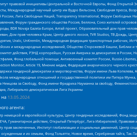
r, Институт правовой инициативы Центральной и Восточной Европы, Фонд Открытой Э
ты, Международный научный центр им Вудро Вильсона, Свободная пресса, Возро
России, Лига Свободных Наций, Transparеncy International, Форум Свободных Н
правления, Форум гражданского общества Россия, Беллона, Союз жителей острово
роды, BDR Novaja Gazeta-Europe, Алтай проект, Образовательный дом прав челов
еван, Дом прав человека Крым, Центр дикого лосося, TVR Studios, ТВ Дождь, Це
урятия, Uralic, UnKremlin, Международная федерация транспортных рабочих, Ист
ейских и международных исследований, Общество Сторожевой башни, Библии и тр
омитет действия, РЭНД корпорейшн, Русская Америка за демократию в России, Н
фалия, Фонд глобальной помощи, Антивоенный комитет России, Russie-Libertes, L
lection Monitor, Article 19, Мнение медиа, Федерация анархического черного кр
и гендерной демократии и миротворчества, Форум имени Льва Копелева, American C
г, Школа международных отношений и государственной политики им Питера Мунка
 Немцова за Свободу, Фонд имени Фридриха Науманна за свободу, Феминистско
медиа, Либерально-демократическая Лига Украины
 на
13.05.2024
ого агента:
р немецкой и европейской культуры, Центр гендерных исследований, Фонд защи
ЧА, Гуманитарное действие, Открытый Петербург, Лига Избирателей, Правовая 
иту прав заключенных, Институт глобализации и социальных движений, Центр 
ужденным и их семьям, Фонд Тольятти, Новое время, Серебряная тайга, Так-Так-