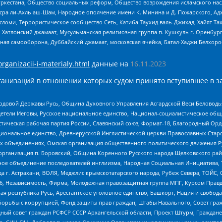
уркестана, Общество социальных реформ, Общество возрождения исламского насл
Нусра ли-Ахль аш-Шам, Народное ополчение имени К. Минина и Д. Пожарского, Ад
сломи, Террористическое сообщество Сеть, Катиба Таухид валь-Джихад, Хайят Тах
, Хатлонский джамаат, Мусульманская религиозная группа п. Кушкуль г. Оренбу
ная самооборона, Дуббайский джамаат, московская ячейка, Батал-Хаджи Белхор
organizacii-i-materialy.html
данные на
16.11.2023
анизаций в отношении которых судом принято вступившее в з
 Родовой Державы Русь, Община Духовного Управления Асгардской Веси Беловод
детели Иеговы, Русское национальное единство, Национал-социалистическое об
истическая рабочая партия России, Славянский союз, Формат-18, Благородный Ор
ациональное единство, Древнерусской Инглистической церкви Православных Ста
ных объединениях, Омская организация общественного политического движения Р
рганизация п. Боровский, Община Коренного Русского народа Щелковского район
гиозное объединение последователей инглиизма, Народная Социальная Инициатива,
 г. Астрахани, ВОЛЯ, Меджлис крымскотатарского народа, Рубеж Севера, ТОЙС, 
6, Независимость, Фирма, Молодежная правозащитная группа МПГ, Курсом Правд
ая республика Русь, Арестантское уголовное единство, Башкорт, Нация и свобода,
орьбы с коррупцией, Фонд защиты прав граждан, Штабы Навального, Совет гражд
ный совет граждан РСФСР СССР Архангельской области, Проект Штурм, Граждане 