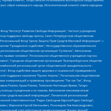
в, Черный Комитет, Татарстанское Региональное Всетатарское общественное
гресс ойрат-калмыцкого народа, Исполнительный комитет совета народных
евосточное общественное движение "Маяк", Санкт-Петербургская ЛГБТ-инициативная группа "Выход", Инициативная группа ЛГБТ+ "Реверс", Алексеев Андрей Викторович, Бекбулатова Таисия Львовна, Беляев Иван Михайлович, Владыкина Елена Сергеевна, Гельман Марат Александрович, Никульшина Вероника Юрьевна, Толоконникова Надежда Андреевна, Шендерович Виктор Анатольевич, Общество с ограниченной ответственностью "Данное сообщение", Общество с ограниченной ответственностью Издательский дом "Новая глава", Айнбиндер Александра Александровна, Московский комьюнити-центр для ЛГБТ+инициатив, Благотворительный фонд развития филантропии, Deutsche Welle (Германия, Kurt-Schumacher-Strasse 3, 53113 Bonn), Борзунова Мария Михайловна, Воробьев Виктор Викторович, Голубева Анна Львовна, Константинова Алла Михайловна, Малкова Ирина Владимировна, Мурадов Мурад Абдулгалимович, Осетинская Елизавета Николаевна, Понасенков Евгений Николаевич, Ганапольский Матвей Юрьевич, Киселев Евгений Алексеевич, Борухович Ирина Григорьевна, Дремин Иван Тимофеевич, Дубровский Дмитрий Викторович, Красноярская региональная общественная организация поддержки и развития альтернативных образовательных технологий и межкультурных коммуникаций "ИНТЕРРА", Маяковская Екатерина Алексеевна, Фейгин Марк Захарович, Филимонов Андрей Викторович, Дзугкоева Регина Николаевна, Доброхотов Роман Александрович, Дудь Юрий Александрович, Елкин Сергей Владимирович, Кругликов Кирилл Игоревич, Сабунаева Мария Леонидовна, Семенов Алексей Владимирович, Шаинян Карен Багратович, Шульман Екатерина Михайловна, Асафьев Артур Валерьевич, Вахштайн Виктор Семенович, Венедиктов Алексей Алексеевич, Лушникова Екатерина Евгеньевна, Волков Леонид Михайлович, Невзоров Александр Глебович, Пархоменко Сергей Борисович, Сироткин Ярослав Николаевич, Кара-Мурза Владимир Владимирович, Баранова Наталья Владимировна, Гозман Леонид Яковлевич, Кагарлицкий Борис Юльевич, Климарев Михаил Валерьевич, Милов Владимир Станиславович, Автономная некоммерческая организация Краснодарский центр современного искусства "Типография", Моргенштерн Алишер Тагирович, Соболь Любовь Эдуардовна, Общество с ограниченной ответственностью "ЛИЗА НОРМ", Каспаров Гарри Кимович, Ходорковский Михаил Борисович, Общество с ограниченной ответственностью "Апрельские тезисы", Данилович Ирина Брониславовна, Кашин Олег Владимирович, Петров Николай Владимирович, Пивоваров Алексей Владимирович, Соколов Михаил Владимирович, Цветкова Юлия Владимировна, Чичваркин Евгений Александрович, Комитет против пыток/Команда против пыток, Общество с ограниченной ответственностью "Первый научный", Общество с ограниченной ответственностью "Вертолет и ко", Белоцерковская Вероника Борисовна, Кац Максим Евгеньевич, Лазарева Татьяна Юрьевна, Шаведдинов Руслан Табризович, Яшин Илья Валерьевич, Общество с ограниченной ответственностью "Иноагент ААВ", Алешковский Дмитрий Петрович, Альбац Евгения Марковна, Быков Дмитрий Львович, Галямина Юлия Евгеньевна, Лойко Сергей Леонидович, Мартынов Кирилл Константинович, Медведев Сергей Александрович, Крашенинников Федор Геннадиевич, Гордеева Катерина Вл