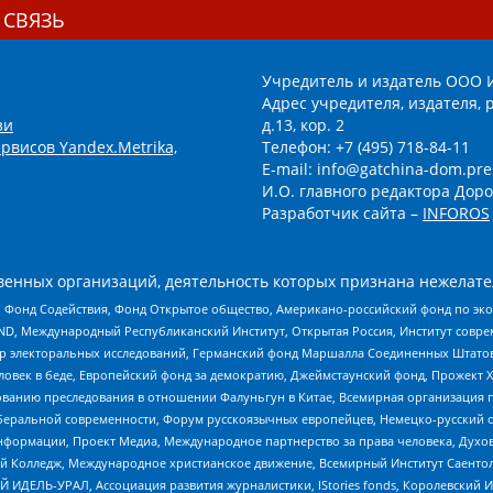
 СВЯЗЬ
Учредитель и издатель ООО 
Адрес учредителя, издателя, р
зи
д.13, кор. 2
рвисов Yandex.Metrika,
Телефон: +7 (495) 718-84-11
E-mail: info@gatchina-dom.pre
И.О. главного редактора Доро
Разработчик сайта –
INFOROS
енных организаций, деятельность которых признана нежелате
 Фонд Содействия, Фонд Открытое общество, Американо-российский фонд по э
 Международный Республиканский Институт, Открытая Россия, Институт совре
р электоральных исследований, Германский фонд Маршалла Соединенных Штатов
еловек в беде, Европейский фонд за демократию, Джеймстаунский фонд, Прожект
дованию преследования в отношении Фалуньгун в Китае, Всемирная организация 
беральной современности, Форум русскоязычных европейцев, Немецко-русский о
формации, Проект Медиа, Международное партнерство за права человека, Духов
 Колледж, Международное христианское движение, Всемирный Институт Саентол
 ИДЕЛЬ-УРАЛ, Ассоциация развития журналистики, IStories fonds, Королевск