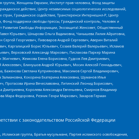
я группа, Женщины Евразии, Институт прав человека, Фонд защиты
Гражданское действие, Центр независимых социологических исследований,
стран, Гражданское содействие, Трансперенси Интернешнл-Р, Центр
н, Фонд поддержки свободы прессы, Гражданский контроль, Человек и
тут Развития Свободы Информации, Экозащита!-Женсовет, Общественный
й Павел Юрьевич, Шнырова Ольга Вадимовна, Чанышева Лилия Айратовна,
ин Сергей Георгиевич, Пивоваров Андрей Сергеевич, Аверин Виталий
вич, Каргалицкий Борис Юльевич, Созаев Валерий Валерьевич, Исламов
льевич, Верховский Александр Маркович, Пислакова-Паркер Марина
н Збигневич, Жемкова Елена Борисовна, Гудков Лев Дмитриевич,
й Алексеевич, Блинушов Андрей Юрьевич, Мосин Алексей Геннадьевич,
а, Баженова Светлана Куприяновна, Максимов Сергей Владимирович,
а Залмановна, Кокорина Екатерина Алексеевна, Шуманов Илья
ч, Протасова Ирина Вячеславовна, Литинский Леонид Борисович,
а Дмитриевна, Королева Александра Евгеньевна, Смирнов Владимир
ова Мара Федоровна, Резник Генри Маркович, Захаров Герман
етствии с законодательством Российской Федерации
 Исламская группа, Братья-мусульмане, Партия исламского освобождения,