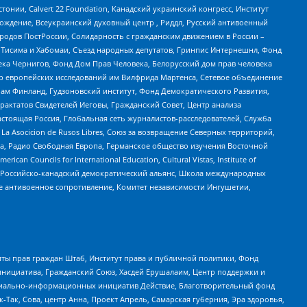
стонии, Calvert 22 Foundation, Канадский украинский конгресс, Институт
ждение, Всеукраинский духовный центр , Риддл, Русский антивоенный
ародов ПостРоссии, Солидарность с гражданским движением в России –
в Тисима и Хабомаи, Съезд народных депутатов, Гринпис Интернешнл, Фонд
ека Чернигов, Фонд Дом Прав Человека, Белорусский дом прав человека
нтр европейских исследований им Вилфрида Мартенса, Сетевое объединение
Чам Финланд, Гудзоновский институт, Фонд Демократического Развития,
актатов Свидетелей Иеговы, Гражданский Совет, Центр анализа
астоящая Россия, Глобальная сеть журналистов-расследователей, Служба
a Asocicion de Rusos Libres, Союз за возвращение Северных территорий,
еста, Радио Свободная Европа, Германское общество изучения Восточной
ouncils for International Education, Cultural Vistas, Institute of
, Российско-канадский демократический альянс, Школа международных
е антивоенное сопротивление, Комитет независимости Ингушетии,
ты прав граждан Штаб, Институт права и публичной политики, Фонд
инициатива, Гражданский Союз, Хасдей Ерушалаим, Центр поддержки и
социально-информационных инициатив Действие, Благотворительный фонд
Так, Сова, центр Анна, Проект Апрель, Самарская губерния, Эра здоровья,