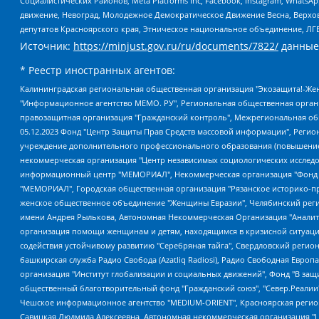
Социалистических Районов, Meta Platforms Inc, Facebook, Instagram, Wha
движение, Невоград, Молодежное Демократическое Движение Весна, Верхов
депутатов Красноярского края, Этническое национальное объединение, ЛГ
Источник:
https://minjust.gov.ru/ru/documents/7822/
данные
* Реестр иностранных агентов:
Калининградская региональная общественная организация "Экозащита!-Женсовет", Фонд содействия защите прав и свобод граждан "Общественный вердикт", Фонд "Институт Развития Свободы Информации", Частное учреждение "Информационное агентство МЕМО. РУ", Региональная общественная организация "Общественная комиссия по сохранению наследия академика Сахарова", Фонд поддержки свободы прессы, Санкт-Петербургская общественная правозащитная организация "Гражданский контроль", Межрегиональная общественная организация "Информационно-просветительский центр "Мемориал", Региональный Фонд "Центр Защиты Прав Средств Массовой Информации", с 05.12.2023 Фонд "Центр Защиты Прав Средств массовой информации", Региональная общественная благотворительная организация помощи беженцам и мигрантам "Гражданское содействие", Негосударственное образовательное учреждение дополнительного профессионального образования (повышение квалификации) специалистов "АКАДЕМИЯ ПО ПРАВАМ ЧЕЛОВЕКА", Свердловская региональная общественная организация "Сутяжник", Автономная некоммерческая организация "Центр независимых социологических исследований", Союз общественных объединений "Российский исследовательский центр по правам человека", Региональное общественное учреждение научно-информационный центр "МЕМОРИАЛ", Некоммерческая организация "Фонд защиты гласности", Автономная некоммерческая организация "Институт прав человека", Городская общественная организация "Екатеринбургское общество "МЕМОРИАЛ", Городская общественная организация "Рязанское историко-просветительское и правозащитное общество "Мемориал" (Рязанский Мемориал), Челябинский региональный орган общественной самодеятельности – женское общественное объединение "Женщины Евразии", Челябинский региональный орган общественной самодеятельности "Уральская правозащитная группа", Фонд содействия защите здоровья и социальной справедливости имени Андрея Рылькова, Автономная Некоммерческая Организация "Аналитический Центр Юрия Левады", Автономная некоммерческая организация социальной поддержки населения "Проект Апрель", Региональная общественная организация помощи женщинам и детям, находящимся в кризисной ситуации "Информационно-методический центр "Анна", Фонд содействия развитию массовых коммуникаций и правовому просвещению "Так-так-Так", Фонд содействия устойчивому развитию "Серебряная тайга", Свердловский региональный общественный фонд социальных проектов "Новое время", "Idel.Реалии", Кавказ.Реалии, Крым.Реалии, Телеканал Настоящее Время, Татаро-башкирская служба Радио Свобода (Azatliq Radiosi), Радио Свободная Европа/Радио Свобода (PCE/PC), "Сибирь.Реалии", "Фактограф", Благотворительный фонд помощи осужденным и их семьям, Автономная некоммерческая организация "Институт глобализации и социальных движений", Фонд "В защиту прав заключенных", Частное учреждение "Центр поддержки и содействия развитию средств массовой информации", Пензенский региональный общественный благотворительный фонд "Гражданский союз", "Север.Реалии", Некоммерческая организация Фонд "Правовая инициатива", Общество с ограниченной ответственностью "Радио Свободная Европа/Радио Свобода", Чешское информационное агентство "MEDIUM-ORIENT", Красноярская региональная общественная организация "Мы против СПИДа", Камалягин Денис Николаевич, Маркелов Сергей Евгеньевич, Пономарев Лев Александрович, Савицкая Людмила Алексеевна, Автоно