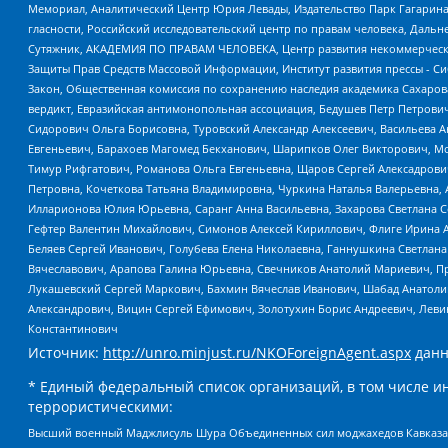
Мемориал, Аналитический Центр Юрия Левады, Издательство Парк Гагарина
гласности, Российский исследовательский центр по правам человека, Даль
Сутяжник, АКАДЕМИЯ ПО ПРАВАМ ЧЕЛОВЕКА, Центр развития некоммерческих
Защиты Прав Средств Массовой Информации, Институт развития прессы - Си
Закон, Общественная комиссия по сохранению наследия академика Сахаров
вердикт, Евразийская антимонопольная ассоциация, Бедушев Петр Петрови
Сидорович Ольга Борисовна, Туровский Александр Алексеевич, Васильева А
Евгеньевич, Барахоев Магомед Бекханович, Шарипков Олег Викторович, М
Тимур Рифгатович, Романова Ольга Евгеньевна, Щаров Сергей Алексадрови
Петровна, Кочеткова Татьяна Владимировна, Чуркина Наталья Валерьевна, 
Илларионова Юлия Юрьевна, Саранг Анна Васильевна, Захарова Светлана 
Гефтер Валентин Михайлович, Симонов Алексей Кириллович, Флиге Ирина 
Беляев Сергей Иванович, Голубева Елена Николаевна, Ганнушкина Светлана
Вячеславович, Арапова Галина Юрьевна, Свечников Анатолий Мариевич, П
Лукашевский Сергей Маркович, Бахмин Вячеслав Иванович, Шабад Анатоли
Александрович, Вицин Сергей Ефимович, Золотухин Борис Андреевич, Леви
Константинович
Источник:
http://unro.minjust.ru/NKOForeignAgent.aspx
данн
* Единый федеральный список организаций, в том числе и
террористическими:
Высший военный Маджлисуль Шура Объединенных сил моджахедов Кавказа, Ко