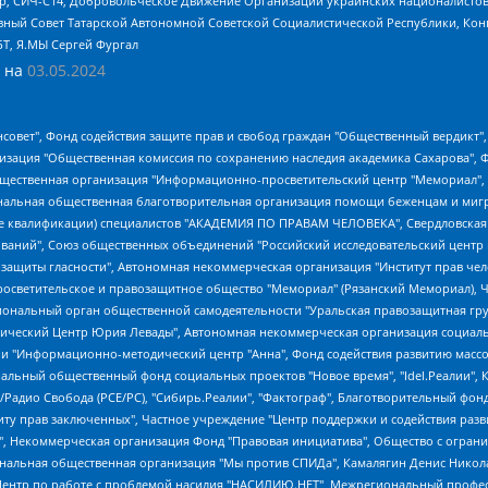
tsApp, СИЧ-С14, Добровольческое Движение Организации украинских националисто
ный Совет Татарской Автономной Советской Социалистической Республики, Кон
БТ, Я.МЫ Сергей Фургал
 на
03.05.2024
мная некоммерческая организация "Центр по работе с проблемой насилия "НАСИЛИЮ.НЕТ", Межрегиональный профессиональный союз работников здравоохранения "Альянс врачей", Юридическое лицо, зарегистрированное в Латвийской Республике, SIA "Medusa Project" (регистрационный номер 40103797863, дата регистрации 10.06.2014), Некоммерческая организация "Фонд по борьбе с коррупцией", Автономная некоммерческая организация "Институт права и публичной политики", Баданин Роман Сергеевич, Гликин Максим Александрович, Железнова Мария Михайловна, Лукьянова Юлия Сергеевна, Маетная Елизавета Витальевна, Маняхин Петр Борисович, Чуракова Ольга Владимировна, Ярош Юлия Петровна, Юридическое лицо "The Insider SIA", зарегистрированное в Риге, Латвийская Республика (дата регистрации 26.06.2015), являющееся администратором доменного имени интернет-издания "The Insider SIA", https://theins.ru, Постернак Алексей Евгеньевич, Рубин Михаил Аркадьевич, Анин Роман Александрович, Юридическое лицо Istories fonds, зарегистрированное в Латвийской Республике (регистрационный номер 50008295751, дата регистрации 24.02.2020), Великовский Дмитрий Александрович, Долинина Ирина Николаевна, Мароховская Алеся Алексеевна, Шлейнов Роман Юрьевич, Шмагун Олеся Валентиновна, Общество с ограниченной ответственностью "Альтаир 2021", Общество с ограниченной ответственностью "Вега 2021", Общество с ограниченной ответственностью "Главный редактор 2021", Общество с ограниченной ответственностью "Ромашки монолит", Важенков Артем Валерьевич, Ивановская областная общественная организация "Центр гендерных исследований", Гурман Юрий Альбертович, Медиапроект "ОВД-Инфо", Егоров Владимир Владимирович, Жилинский Владимир Александрович, Общество с ограниченной ответственностью "ЗП", Иванова София Юрьевна, Карезина Инна Павловна, Кильтау Екатерина Викторовна, Петров Алексей Викторович, Пискунов Сергей Евгеньевич, Смирнов Сергей Сергеевич, Тихонов Михаил Сергеевич, Общество с ограниченной ответственностью "ЖУРНАЛИСТ-ИНОСТРАННЫЙ АГЕНТ", Арапова Галина Юрьевна, Вольтская Татьяна Анатольевна, Американская компания "Mason G.E.S. Anonymous Foundation" (США), являющаяся владельцем интернет-издания https://mnews.world/, Компания "Stichting Bellingcat", зарегистрированная в Нидерландах (дата регистрации 11.07.2018), Захаров Андрей Вячеславович, Клепиковская Екатерина Дмитриевна, Общество с ограниченной ответственностью "МЕМО", Перл Роман Александрович, Симонов Евгений Алексеевич, Соловьева Елена Анатольевна, Сотников Даниил Владимирович, Сурначева Елизавета Дмитриевна, Автономная некоммерческая организация по защите прав человека и информированию населения "Якутия – Наше Мнение", Общество с ограниченной ответственностью "Москоу диджитал медиа", с 26.01.2023 Общество с ограниченной ответственностью "Чайка Белые сады", Ветошкина Валерия Валерьевна, Заговора Максим Александрович, Межрегиональное общественное движение "Российская ЛГБТ - сеть", Оленичев Максим Владимирович, Павлов Иван Юрьевич, Скворцова Елена Сергеевна, Общество с ограниченной ответственностью "Как бы инагент", Кочетков Игорь Викторович, Общество с ограниченной ответственностью "Честные выборы", Еланчик Олег Александрович, Общество с ограниченной ответственностью "Нобелевский призыв", Гималова Регина Эмилевна, Григорьев Андрей Валерьевич, Григорьева Алина Александровна, Ассоциация по содействию защите прав призывников, альтернативнослужащих и военнослужащих "Правозащитная группа "Гражданин.Армия.Право", Хисамова Регина Фаритовна, Автономная некоммерческая организация по реализации социально-правовых программ "Лилит", Дальн