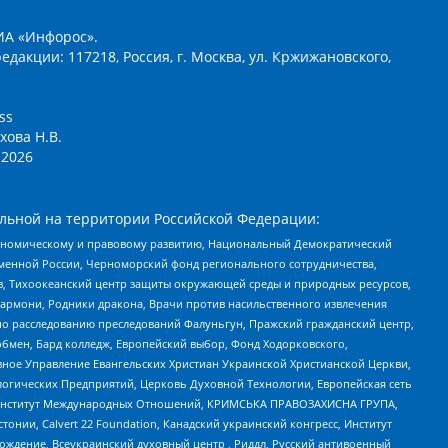
ИА «Инфорос».
едакции: 117218, Россия, г. Москва, ул. Кржижановского,
ss
хова Н.В.
2026
льной на территории Российской Федерации:
кономическому и правовому развитию, Национальный Демократический
менной России, Черноморский фонд регионального сотрудничества,
, Тихоокеанский центр защиты окружающей среды и природных ресурсов,
 Хармони, Родники дракона, Врачи против насильственного извлечения
по расследованию преследований Фалуньгун, Пражский гражданский центр,
бмен, Бард колледж, Европейский выбор, Фонд Ходорковского,
ное Управление Евангельских Христиан Украинской Христианской Церкви,
огических Предприятий, Церковь Духовной Технологии, Европейская сеть
ий Институт Международных Отношений, КРИМСЬКА ПРАВОЗАХИСНА ГРУПА,
стонии, Calvert 22 Foundation, Канадский украинский конгресс, Институт
ждение, Всеукраинский духовный центр , Риддл, Русский антивоенный