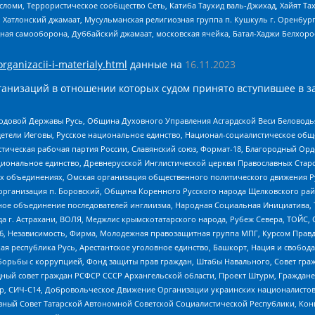
сломи, Террористическое сообщество Сеть, Катиба Таухид валь-Джихад, Хайят Тах
, Хатлонский джамаат, Мусульманская религиозная группа п. Кушкуль г. Оренбу
ная самооборона, Дуббайский джамаат, московская ячейка, Батал-Хаджи Белхор
organizacii-i-materialy.html
данные на
16.11.2023
анизаций в отношении которых судом принято вступившее в з
 Родовой Державы Русь, Община Духовного Управления Асгардской Веси Беловод
детели Иеговы, Русское национальное единство, Национал-социалистическое об
истическая рабочая партия России, Славянский союз, Формат-18, Благородный Ор
ациональное единство, Древнерусской Инглистической церкви Православных Ста
ных объединениях, Омская организация общественного политического движения Р
рганизация п. Боровский, Община Коренного Русского народа Щелковского район
гиозное объединение последователей инглиизма, Народная Социальная Инициатива,
 г. Астрахани, ВОЛЯ, Меджлис крымскотатарского народа, Рубеж Севера, ТОЙС, 
6, Независимость, Фирма, Молодежная правозащитная группа МПГ, Курсом Правд
ая республика Русь, Арестантское уголовное единство, Башкорт, Нация и свобода,
орьбы с коррупцией, Фонд защиты прав граждан, Штабы Навального, Совет гражд
ный совет граждан РСФСР СССР Архангельской области, Проект Штурм, Граждане 
tsApp, СИЧ-С14, Добровольческое Движение Организации украинских националисто
ный Совет Татарской Автономной Советской Социалистической Республики, Кон