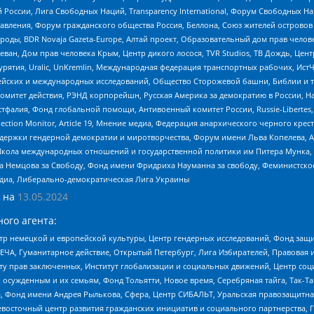
России, Лига Свободных Наций, Transparеncy International, Форум Свободных Н
правления, Форум гражданского общества Россия, Беллона, Союз жителей острово
роды, BDR Novaja Gazeta-Europe, Алтай проект, Образовательный дом прав челов
еван, Дом прав человека Крым, Центр дикого лосося, TVR Studios, ТВ Дождь, Це
урятия, Uralic, UnKremlin, Международная федерация транспортных рабочих, Ист
ейских и международных исследований, Общество Сторожевой башни, Библии и тр
омитет действия, РЭНД корпорейшн, Русская Америка за демократию в России, Н
фалия, Фонд глобальной помощи, Антивоенный комитет России, Russie-Libertes, L
lection Monitor, Article 19, Мнение медиа, Федерация анархического черного кр
и гендерной демократии и миротворчества, Форум имени Льва Копелева, American C
г, Школа международных отношений и государственной политики им Питера Мунка
 Немцова за Свободу, Фонд имени Фридриха Науманна за свободу, Феминистско
медиа, Либерально-демократическая Лига Украины
 на
13.05.2024
ого агента:
р немецкой и европейской культуры, Центр гендерных исследований, Фонд защи
ЧА, Гуманитарное действие, Открытый Петербург, Лига Избирателей, Правовая 
иту прав заключенных, Институт глобализации и социальных движений, Центр 
ужденным и их семьям, Фонд Тольятти, Новое время, Серебряная тайга, Так-Так-
, Фонд имени Андрея Рылькова, Сфера, Центр СИБАЛЬТ, Уральская правозащитна
невосточный центр развития гражданских инициатив и социального партнерства, 