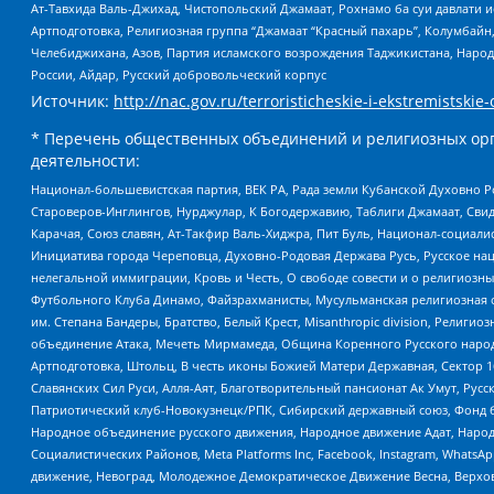
Ат-Тавхида Валь-Джихад, Чистопольский Джамаат, Рохнамо ба суи давлати и
Артподготовка, Религиозная группа “Джамаат “Красный пахарь”, Колумбайн
Челебиджихана, Азов, Партия исламского возрождения Таджикистана, Народ
России, Айдар, Русский добровольческий корпус
Источник:
http://nac.gov.ru/terroristicheskie-i-ekstremistskie-
* Перечень общественных объединений и религиозных орг
деятельности:
Национал-большевистская партия, ВЕК РА, Рада земли Кубанской Духовно
Староверов-Инглингов, Нурджулар, К Богодержавию, Таблиги Джамаат, Сви
Карачая, Союз славян, Ат-Такфир Валь-Хиджра, Пит Буль, Национал-социал
Инициатива города Череповца, Духовно-Родовая Держава Русь, Русское н
нелегальной иммиграции, Кровь и Честь, О свободе совести и о религиоз
Футбольного Клуба Динамо, Файзрахманисты, Мусульманская религиозная о
им. Степана Бандеры, Братство, Белый Крест, Misanthropic division, Рели
объединение Атака, Мечеть Мирмамеда, Община Коренного Русского народа
Артподготовка, Штольц, В честь иконы Божией Матери Державная, Сектор 1
Славянских Сил Руси, Алля-Аят, Благотворительный пансионат Ак Умут, Русск
Патриотический клуб-Новокузнецк/РПК, Сибирский державный союз, Фонд б
Народное объединение русского движения, Народное движение Адат, Народ
Социалистических Районов, Meta Platforms Inc, Facebook, Instagram, Wha
движение, Невоград, Молодежное Демократическое Движение Весна, Верхов