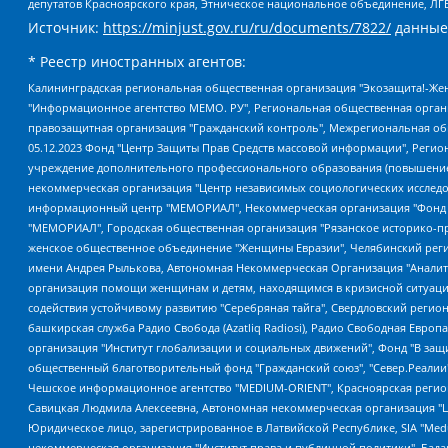
депутатов Красноярского края, Этническое национальное объединение, ЛГ
Источник:
https://minjust.gov.ru/ru/documents/7822/
данные
* Реестр иностранных агентов:
Калининградская региональная общественная организация "Экозащита!-Женсовет", Фонд содействия защите прав и свобод граждан "Общественный вердикт", Фонд "Институт Развития Свободы Информации", Частное учреждение "Информационное агентство МЕМО. РУ", Региональная общественная организация "Общественная комиссия по сохранению наследия академика Сахарова", Фонд поддержки свободы прессы, Санкт-Петербургская общественная правозащитная организация "Гражданский контроль", Межрегиональная общественная организация "Информационно-просветительский центр "Мемориал", Региональный Фонд "Центр Защиты Прав Средств Массовой Информации", с 05.12.2023 Фонд "Центр Защиты Прав Средств массовой информации", Региональная общественная благотворительная организация помощи беженцам и мигрантам "Гражданское содействие", Негосударственное образовательное учреждение дополнительного профессионального образования (повышение квалификации) специалистов "АКАДЕМИЯ ПО ПРАВАМ ЧЕЛОВЕКА", Свердловская региональная общественная организация "Сутяжник", Автономная некоммерческая организация "Центр независимых социологических исследований", Союз общественных объединений "Российский исследовательский центр по правам человека", Региональное общественное учреждение научно-информационный центр "МЕМОРИАЛ", Некоммерческая организация "Фонд защиты гласности", Автономная некоммерческая организация "Институт прав человека", Городская общественная организация "Екатеринбургское общество "МЕМОРИАЛ", Городская общественная организация "Рязанское историко-просветительское и правозащитное общество "Мемориал" (Рязанский Мемориал), Челябинский региональный орган общественной самодеятельности – женское общественное объединение "Женщины Евразии", Челябинский региональный орган общественной самодеятельности "Уральская правозащитная группа", Фонд содействия защите здоровья и социальной справедливости имени Андрея Рылькова, Автономная Некоммерческая Организация "Аналитический Центр Юрия Левады", Автономная некоммерческая организация социальной поддержки населения "Проект Апрель", Региональная общественная организация помощи женщинам и детям, находящимся в кризисной ситуации "Информационно-методический центр "Анна", Фонд содействия развитию массовых коммуникаций и правовому просвещению "Так-так-Так", Фонд содействия устойчивому развитию "Серебряная тайга", Свердловский региональный общественный фонд социальных проектов "Новое время", "Idel.Реалии", Кавказ.Реалии, Крым.Реалии, Телеканал Настоящее Время, Татаро-башкирская служба Радио Свобода (Azatliq Radiosi), Радио Свободная Европа/Радио Свобода (PCE/PC), "Сибирь.Реалии", "Фактограф", Благотворительный фонд помощи осужденным и их семьям, Автономная некоммерческая организация "Институт глобализации и социальных движений", Фонд "В защиту прав заключенных", Частное учреждение "Центр поддержки и содействия развитию средств массовой информации", Пензенский региональный общественный благотворительный фонд "Гражданский союз", "Север.Реалии", Некоммерческая организация Фонд "Правовая инициатива", Общество с ограниченной ответственностью "Радио Свободная Европа/Радио Свобода", Чешское информационное агентство "MEDIUM-ORIENT", Красноярская региональная общественная организация "Мы против СПИДа", Камалягин Денис Николаевич, Маркелов Сергей Евгеньевич, Пономарев Лев Александрович, Савицкая Людмила Алексеевна, Автоно