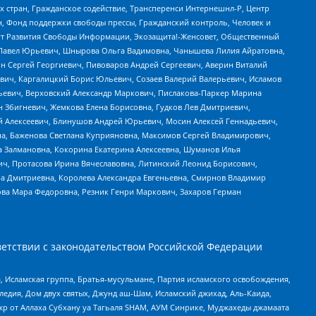
стран, Гражданское содействие, Трансперенси Интернешнл-Р, Центр
н, Фонд поддержки свободы прессы, Гражданский контроль, Человек и
тут Развития Свободы Информации, Экозащита!-Женсовет, Общественный
й Павел Юрьевич, Шнырова Ольга Вадимовна, Чанышева Лилия Айратовна,
ин Сергей Георгиевич, Пивоваров Андрей Сергеевич, Аверин Виталий
вич, Каргалицкий Борис Юльевич, Созаев Валерий Валерьевич, Исламов
льевич, Верховский Александр Маркович, Пислакова-Паркер Марина
н Збигневич, Жемкова Елена Борисовна, Гудков Лев Дмитриевич,
й Алексеевич, Блинушов Андрей Юрьевич, Мосин Алексей Геннадьевич,
а, Баженова Светлана Куприяновна, Максимов Сергей Владимирович,
а Залмановна, Кокорина Екатерина Алексеевна, Шуманов Илья
ч, Протасова Ирина Вячеславовна, Литинский Леонид Борисович,
а Дмитриевна, Королева Александра Евгеньевна, Смирнов Владимир
ова Мара Федоровна, Резник Генри Маркович, Захаров Герман
етствии с законодательством Российской Федерации
 Исламская группа, Братья-мусульмане, Партия исламского освобождения,
едия, Дом двух святых, Джунд аш-Шам, Исламский джихад, Аль-Каида,
жр от Аллаха Субхану уа Тагьаля SHAM, АУМ Синрике, Муджахеды джамаата