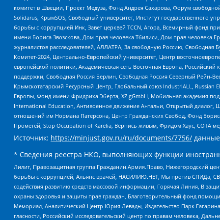
комитет в Швеции, Проект Медуза, Фонд Андрея Сахарова, Форум свободной 
Solidarus, КрымSOS, Свободный университет, Институт государственного у
борьбы с коррупцией Инк, Завет церквей TCCN, Агора, Всемирный фонд при
имени Бориса Звозскова, Дом прав человека Тбилиси, Дом прав человека Ер
журналистов расследователей, АЛЛАТРА, За свободную Россию, Свободная Б
Комитет-2024, Центрально-Европейский университет, Центр восточноевроп
европейской политики, Академическая сеть Восточная Европа, Российский к
поддержки, Свободная Россия Берлин, Свободная Россия Северный Рейн-Вест
Крымскотатарский Ресурсный Центр, Глобальный союз IndustriALL, Russian E
Европы, Фонд имени Фридриха Эберта, XZ gGmbH, Мобильная академия поддержк
International Education, Антивоенное движение Антальи, Открытый диало
отношений им Нормана Патерсона, Центр Гражданских Свобод, Фонд Бориса
Прометей, Stop Occupation of Karelia, Вернись живым, Фридом Хаус, СОТА 
Источник:
https://minjust.gov.ru/ru/documents/7756/
данные
* Сведения реестра НКО, выполняющих функции иностранн
Лилит, Правозащитная группа Гражданин.Армия.Право, Нижегородский цент
борьбы с коррупцией, Альянс врачей, НАСИЛИЮ.НЕТ, Мы против СПИДа, СВЕ
содействия развитию средств массовой информации, Горячая Линия, В защ
охраны здоровья и защиты прав граждан, Благотворительный фонд помощи ос
Мемориал, Аналитический Центр Юрия Левады, Издательство Парк Гагарина
гласности, Российский исследовательский центр по правам человека, Даль