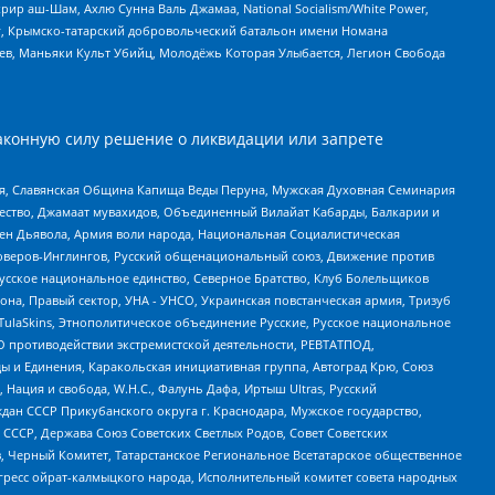
рир аш-Шам, Ахлю Сунна Валь Джамаа, National Socialism/White Power,
рг, Крымско-татарский добровольческий батальон имени Номана
оев, Маньяки Культ Убийц, Молодёжь Которая Улыбается, Легион Свобода
аконную силу решение о ликвидации или запрете
ья, Славянская Община Капища Веды Перуна, Мужская Духовная Семинария
щество, Джамаат мувахидов, Объединенный Вилайат Кабарды, Балкарии и
ден Дьявола, Армия воли народа, Национальная Социалистическая
роверов-Инглингов, Русский общенациональный союз, Движение против
усское национальное единство, Северное Братство, Клуб Болельщиков
а, Правый сектор, УНА - УНСО, Украинская повстанческая армия, Тризуб
 TulaSkins, Этнополитическое объединение Русские, Русское национальное
О противодействии экстремистской деятельности, РЕВТАТПОД,
ы и Единения, Каракольская инициативная группа, Автоград Крю, Союз
 Нация и свобода, W.H.С., Фалунь Дафа, Иртыш Ultras, Русский
ан СССР Прикубанского округа г. Краснодара, Мужское государство,
СССР, Держава Союз Советских Светлых Родов, Совет Советских
в, Черный Комитет, Татарстанское Региональное Всетатарское общественное
гресс ойрат-калмыцкого народа, Исполнительный комитет совета народных