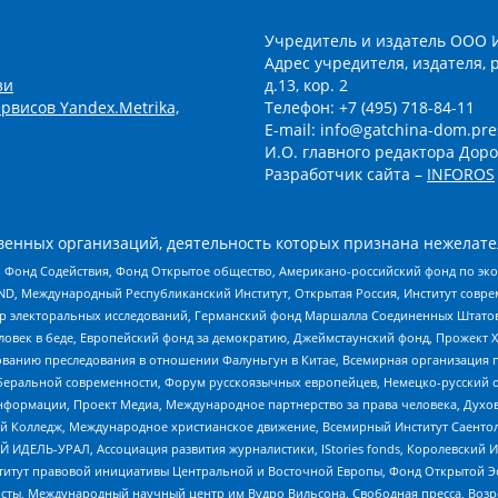
Учредитель и издатель ООО 
Адрес учредителя, издателя, р
зи
д.13, кор. 2
рвисов Yandex.Metrika,
Телефон: +7 (495) 718-84-11
E-mail: info@gatchina-dom.pre
И.О. главного редактора Доро
Разработчик сайта –
INFOROS
енных организаций, деятельность которых признана нежелате
 Фонд Содействия, Фонд Открытое общество, Американо-российский фонд по э
 Международный Республиканский Институт, Открытая Россия, Институт совре
р электоральных исследований, Германский фонд Маршалла Соединенных Штатов
еловек в беде, Европейский фонд за демократию, Джеймстаунский фонд, Прожект
дованию преследования в отношении Фалуньгун в Китае, Всемирная организация 
беральной современности, Форум русскоязычных европейцев, Немецко-русский о
формации, Проект Медиа, Международное партнерство за права человека, Духов
 Колледж, Международное христианское движение, Всемирный Институт Саентол
 ИДЕЛЬ-УРАЛ, Ассоциация развития журналистики, IStories fonds, Королевск
r, Институт правовой инициативы Центральной и Восточной Европы, Фонд Открытой Э
ты, Международный научный центр им Вудро Вильсона, Свободная пресса, Возро