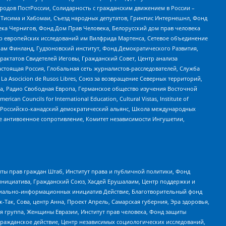
ародов ПостРоссии, Солидарность с гражданским движением в России –
в Тисима и Хабомаи, Съезд народных депутатов, Гринпис Интернешнл, Фонд
ека Чернигов, Фонд Дом Прав Человека, Белорусский дом прав человека
нтр европейских исследований им Вилфрида Мартенса, Сетевое объединение
Чам Финланд, Гудзоновский институт, Фонд Демократического Развития,
актатов Свидетелей Иеговы, Гражданский Совет, Центр анализа
астоящая Россия, Глобальная сеть журналистов-расследователей, Служба
a Asocicion de Rusos Libres, Союз за возвращение Северных территорий,
еста, Радио Свободная Европа, Германское общество изучения Восточной
ouncils for International Education, Cultural Vistas, Institute of
, Российско-канадский демократический альянс, Школа международных
е антивоенное сопротивление, Комитет независимости Ингушетии,
ты прав граждан Штаб, Институт права и публичной политики, Фонд
инициатива, Гражданский Союз, Хасдей Ерушалаим, Центр поддержки и
социально-информационных инициатив Действие, Благотворительный фонд
Так, Сова, центр Анна, Проект Апрель, Самарская губерния, Эра здоровья,
я группа, Женщины Евразии, Институт прав человека, Фонд защиты
Гражданское действие, Центр независимых социологических исследований,