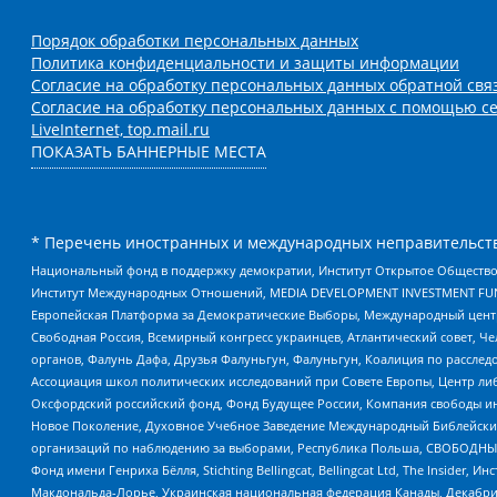
Порядок обработки персональных данных
Политика конфиденциальности и защиты информации
Согласие на обработку персональных данных обратной свя
Согласие на обработку персональных данных с помощью се
LiveInternet, top.mail.ru
ПОКАЗАТЬ БАННЕРНЫЕ МЕСТА
* Перечень иностранных и международных неправительств
Национальный фонд в поддержку демократии, Институт Открытое Общество
Институт Международных Отношений, MEDIA DEVELOPMENT INVESTMENT FUND,
Европейская Платформа за Демократические Выборы, Международный цент
Свободная Россия, Всемирный конгресс украинцев, Атлантический совет, Ч
органов, Фалунь Дафа, Друзья Фалуньгун, Фалуньгун, Коалиция по рассле
Ассоциация школ политических исследований при Совете Европы, Центр ли
Оксфордский российский фонд, Фонд Будущее России, Компания свободы ин
Новое Поколение, Духовное Учебное Заведение Международный Библейский
организаций по наблюдению за выборами, Республика Польша, СВОБОДНЫЙ
Фонд имени Генриха Бёлля, Stichting Bellingcat, Bellingcat Ltd, The Inside
Макдональда-Лорье, Украинская национальная федерация Канады, Декабрис