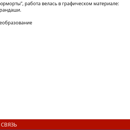
юрморты", работа велась в графическом материале:
арандаши.
оеобразование
 СВЯЗЬ