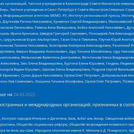
 организаций, Частное учреждение в Калининграде Совета Министров северных 
бирь, Частное учреждение в Санкт-Петербурге Совета Министров Северных Стра
а, Информационное агентство МЕМО. РУ, Институт региональной прессы, Инсти
ч, Дзугкоева Регина Николаевна, Кривенко Сергей Владимирович, Милославски
настасия Евгеньевна, Ривина Анна Валерьевна, Бойко Анатолий Николаевич, Дуг
ошель Ирина Ароновна, Шведов Григорий Сергеевич, Пономарев Лев Александро
ч, Цирульников Борис Альбертович, Гасан Ольга Павловна, Паутов Юрий Анато
Акимова Татьяна Николаевна, Золотарева Екатерина Александровна, Рачинский Я
Сергеевна, Аверин Владимир Анатольевич, Щур Татьяна Михайловна, Щур Никола
Анатольевна, Мельникова Валентина Дмитриевна, Вититинова Елена Владимировн
 Алексеевна, Закс Елена Владимировна, Буртина Елена Юрьевна, Гендель Людмил
рохоров Вадим Юрьевич, Шахова Елена Владимировна, Подузов Сергей Васильеви
й Ефимович, Сухих Дарья Николаевна, Орлов Олег Петрович, Добровольская Анн
нсон Лев Семенович, Локшина Татьяна Иосифовна, Орлов Олег Петрович, Поляк
ые на
24.03.2022
ностранных и международных организаций, признанных в соотв
нгресс народов Ичкерии и Дагестана, База, Асбат аль-Ансар, Священная война,
уркестана, Общество социальных реформ, Общество возрождения исламского насл
Нусра ли-Ахль аш-Шам, Народное ополчение имени К. Минина и Д. Пожарского, Ад