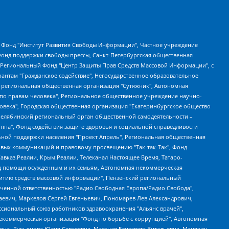
евосточное общественное движение "Маяк", Санкт-Петербургская ЛГБТ-инициативная группа "Выход", Инициативная группа ЛГБТ+ "Реверс", Алексеев Андрей Викторович, Бекбулатова Таисия Львовна, Беляев Иван Михайлович, Владыкина Елена Сергеевна, Гельман Марат Александрович, Никульшина Вероника Юрьевна, Толоконникова Надежда Андреевна, Шендерович Виктор Анатольевич, Общество с ограниченной ответственностью "Данное сообщение", Общество с ограниченной ответственностью Издательский дом "Новая глава", Айнбиндер Александра Александровна, Московский комьюнити-центр для ЛГБТ+инициатив, Благотворительный фонд развития филантропии, Deutsche Welle (Германия, Kurt-Schumacher-Strasse 3, 53113 Bonn), Борзунова Мария Михайловна, Воробьев Виктор Викторович, Голубева Анна Львовна, Константинова Алла Михайловна, Малкова Ирина Владимировна, Мурадов Мурад Абдулгалимович, Осетинская Елизавета Николаевна, Понасенков Евгений Николаевич, Ганапольский Матвей Юрьевич, Киселев Евгений Алексеевич, Борухович Ирина Григорьевна, Дремин Иван Тимофеевич, Дубровский Дмитрий Викторович, Красноярская региональная общественная организация поддержки и развития альтернативных образовательных технологий и межкультурных коммуникаций "ИНТЕРРА", Маяковская Екатерина Алексеевна, Фейгин Марк Захарович, Филимонов Андрей Викторович, Дзугкоева Регина Николаевна, Доброхотов Роман Александрович, Дудь Юрий Александрович, Елкин Сергей Владимирович, Кругликов Кирилл Игоревич, Сабунаева Мария Леонидовна, Семенов Алексей Владимирович, Шаинян Карен Багратович, Шульман Екатерина Михайловна, Асафьев Артур Валерьевич, Вахштайн Виктор Семенович, Венедиктов Алексей Алексеевич, Лушникова Екатерина Евгеньевна, Волков Леонид Михайлович, Невзоров Александр Глебович, Пархоменко Сергей Борисович, Сироткин Ярослав Николаевич, Кара-Мурза Владимир Владимирович, Баранова Наталья Владимировна, Гозман Леонид Яковлевич, Кагарлицкий Борис Юльевич, Климарев Михаил Валерьевич, Милов Владимир Станиславович, Автономная некоммерческая организация Краснодарский центр современного искусства "Типография", Моргенштерн Алишер Тагирович, Соболь Любовь Эдуардовна, Общество с ограниченной ответственностью "ЛИЗА НОРМ", Каспаров Гарри Кимович, Ходорковский Михаил Борисович, Общество с ограниченной ответственностью "Апрельские тезисы", Данилович Ирина Брониславовна, Кашин Олег Владимирович, Петров Николай Владимирович, Пивоваров Алексей Владимирович, Соколов Михаил Владимирович, Цветкова Юлия Владимировна, Чичваркин Евгений Александрович, Комитет против пыток/Команда против пыток, Общество с ограниченной ответственностью "Первый научный", Общество с ограниченной ответственностью "Вертолет и ко", Белоцерковская Вероника Борисовна, Кац Максим Евгеньевич, Лазарева Татьяна Юрьевна, Шаведдинов Руслан Табризович, Яшин Илья Валерьевич, Общество с ограниченной ответственностью "Иноагент ААВ", Алешковский Дмитрий Петрович, Альбац Евгения Марковна, Быков Дмитрий Львович, Галямина Юлия Евгеньевна, Лойко Сергей Леонидович, Мартынов Кирилл Константинович, Медведев Сергей Александрович, Крашенинников Федор Геннадиевич, Гордеева Катерина Вл