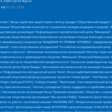
БТ, Я.МЫ Сергей Фургал
 на
03.05.2024
мная некоммерческая организация "Центр по работе с проблемой насилия "НАСИЛИЮ.НЕТ", Межрегиональный профессиональный союз работников здравоохранения "Альянс врачей", Юридическое лицо, зарегистрированное в Латвийской Республике, SIA "Medusa Project" (регистрационный номер 40103797863, дата регистрации 10.06.2014), Некоммерческая организация "Фонд по борьбе с коррупцией", Автономная некоммерческая организация "Институт права и публичной политики", Баданин Роман Сергеевич, Гликин Максим Александрович, Железнова Мария Михайловна, Лукьянова Юлия Сергеевна, Маетная Елизавета Витальевна, Маняхин Петр Борисович, Чуракова Ольга Владимировна, Ярош Юлия Петровна, Юридическое лицо "The Insider SIA", зарегистрированное в Риге, Латвийская Республика (дата регистрации 26.06.2015), являющееся администратором доменного имени интернет-издания "The Insider SIA", https://theins.ru, Постернак Алексей Евгеньевич, Рубин Михаил Аркадьевич, Анин Роман Александрович, Юридическое лицо Istories fonds, зарегистрированное в Латвийской Республике (регистрационный номер 50008295751, дата регистрации 24.02.2020), Великовский Дмитрий Александрович, Долинина Ирина Николаевна, Мароховская Алеся Алексеевна, Шлейнов Роман Юрьевич, Шмагун Олеся Валентиновна, Общество с ограниченной ответственностью "Альтаир 2021", Общество с ограниченной ответственностью "Вега 2021", Общество с ограниченной ответственностью "Главный редактор 2021", Общество с ограниченной ответственностью "Ромашки монолит", Важенков Артем Валерьевич, Ивановская областная общественная организация "Центр гендерных исследований", Гурман Юрий Альбертович, Медиапроект "ОВД-Инфо", Егоров Владимир Владимирович, Жилинский Владимир Александрович, Общество с ограниченной ответственностью "ЗП", Иванова София Юрьевна, Карезина Инна Павловна, Кильтау Екатерина Викторовна, Петров Алексей Викторович, Пискунов Сергей Евгеньевич, Смирнов Сергей Сергеевич, Тихонов Михаил Сергеевич, Общество с ограниченной ответственностью "ЖУРНАЛИСТ-ИНОСТРАННЫЙ АГЕНТ", Арапова Галина Юрьевна, Вольтская Татьяна Анатольевна, Американская компания "Mason G.E.S. Anonymous Foundation" (США), являющаяся владельцем интернет-издания https://mnews.world/, Компания "Stichting Bellingcat", зарегистрированная в Нидерландах (дата регистрации 11.07.2018), Захаров Андрей Вячеславович, Клепиковская Екатерина Дмитриевна, Общество с ограниченной ответственностью "МЕМО", Перл Роман Александрович, Симонов Евгений Алексеевич, Соловьева Елена Анатольевна, Сотников Даниил Владимирович, Сурначева Елизавета Дмитриевна, Автономная некоммерческая организация по защите прав человека и информированию населения "Якутия – Наше Мнение", Общество с ограниченной ответственностью "Москоу диджитал медиа", с 26.01.2023 Общество с ограниченной ответственностью "Чайка Белые сады", Ветошкина Валерия Валерьевна, Заговора Максим Александрович, Межрегиональное общественное движение "Российская ЛГБТ - сеть", Оленичев Максим Владимирович, Павлов Иван Юрьевич, Скворцова Елена Сергеевна, Общество с ограниченной ответственностью "Как бы инагент", Кочетков Игорь Викторович, Общество с ограниченной ответственностью "Честные выборы", Еланчик Олег Александрович, Общество с ограниченной ответственностью "Нобелевский призыв", Гималова Регина Эмилевна, Григорьев Андрей Валерьевич, Григорьева Алина Александровна, Ассоциация по содействию защите прав призывников, альтернативнослужащих и военнослужащих "Правозащитная группа "Гражданин.Армия.Право", Хисамова Регина Фаритовна, Автономная некоммерческая организация по реализации социально-правовых программ "Лилит", Дальн