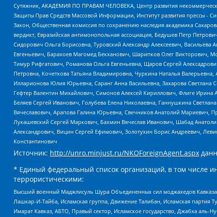
Сутяжник, АКАДЕМИЯ ПО ПРАВАМ ЧЕЛОВЕКА, Центр развития некоммерческих
Защиты Прав Средств Массовой Информации, Институт развития прессы - Си
Закон, Общественная комиссия по сохранению наследия академика Сахаров
вердикт, Евразийская антимонопольная ассоциация, Бедушев Петр Петрови
Сидорович Ольга Борисовна, Туровский Александр Алексеевич, Васильева А
Евгеньевич, Барахоев Магомед Бекханович, Шарипков Олег Викторович, М
Тимур Рифгатович, Романова Ольга Евгеньевна, Щаров Сергей Алексадрови
Петровна, Кочеткова Татьяна Владимировна, Чуркина Наталья Валерьевна, 
Илларионова Юлия Юрьевна, Саранг Анна Васильевна, Захарова Светлана 
Гефтер Валентин Михайлович, Симонов Алексей Кириллович, Флиге Ирина 
Беляев Сергей Иванович, Голубева Елена Николаевна, Ганнушкина Светлана
Вячеславович, Арапова Галина Юрьевна, Свечников Анатолий Мариевич, П
Лукашевский Сергей Маркович, Бахмин Вячеслав Иванович, Шабад Анатоли
Александрович, Вицин Сергей Ефимович, Золотухин Борис Андреевич, Леви
Константинович
Источник:
http://unro.minjust.ru/NKOForeignAgent.aspx
данн
* Единый федеральный список организаций, в том числе и
террористическими:
Высший военный Маджлисуль Шура Объединенных сил моджахедов Кавказа, Ко
Лашкар-И-Тайба, Исламская группа, Движение Талибан, Исламская партия Т
Имарат Кавказ, АБТО, Правый сектор, Исламское государство, Джабха аль-