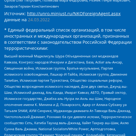
Орлов Олег Петрович, Полякова Мара Федоровна, Резник Генри Маркович,
Захаров Герман Константинович
Источник:
http://unro.minjust.ru/NKOForeignAgent.aspx
данные на
24.03.2022
* Единый федеральный список организаций, в том числе
иностранных и международных организаций, признанных
в соответствии с законодательством Российской Федерации
террористическими:
Высший военный Маджлисуль Шура Объединенных сил моджахедов
Кавказа, Конгресс народов Ичкерии и Дагестана, База, Асбат аль-Ансар,
Священная война, Исламская группа, Братья-мусульмане, Партия
исламского освобождения, Лашкар-И-Тайба, Исламская группа, Движение
Талибан, Исламская партия Туркестана, Общество социальных реформ,
Общество возрождения исламского наследия, Дом двух святых, Джунд аш-
Шам, Исламский джихад, Аль-Каида, Имарат Кавказ, АБТО, Правый сектор,
Исламское государство, Джабха аль-Нусра ли-Ахль аш-Шам, Народное
ополчение имени К. Минина и Д. Пожарского, Аджр от Аллаха Субхану уа
Тагьаля SHAM, АУМ Синрике, Муджахеды джамаата Ат-Тавхида Валь-Джихад,
Чистопольский Джамаат, Рохнамо ба суи давлати исломи, Террористическое
сообщество Сеть, Катиба Таухид валь-Джихад, Хайят Тахрир аш-Шам, Ахлю
Сунна Валь Джамаа, National Socialism/White Power, Артподготовка,
Религиозная группа “Джамаат “Красный пахарь”, Колумбайн, Хатлонский