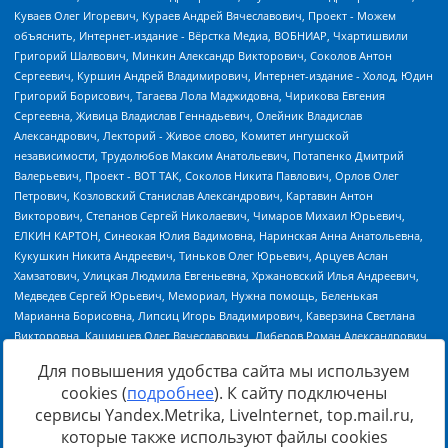
Для повышения удобства сайта мы используем
cookies (
подробнее
). К сайту подключены
сервисы Yandex.Metrika, LiveInternet, top.mail.ru,
Источник:
https://minjust.gov.ru/uploaded/files/reestr-
которые также используют файлы cookies
inostrannyih-agentov-22-03-2024.pdf
данные на
22.03.2024