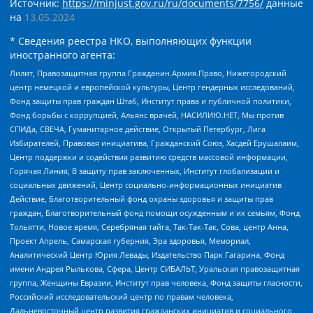
Источник:
https://minjust.gov.ru/ru/documents/7756/
данные
на
13.05.2024
* Сведения реестра НКО, выполняющих функции
иностранного агента:
Лилит, Правозащитная группа Гражданин.Армия.Право, Нижегородский
центр немецкой и европейской культуры, Центр гендерных исследований,
Фонд защиты прав граждан Штаб, Институт права и публичной политики,
Фонд борьбы с коррупцией, Альянс врачей, НАСИЛИЮ.НЕТ, Мы против
СПИДа, СВЕЧА, Гуманитарное действие, Открытый Петербург, Лига
Избирателей, Правовая инициатива, Гражданский Союз, Хасдей Ерушалаим,
Центр поддержки и содействия развитию средств массовой информации,
Горячая Линия, В защиту прав заключенных, Институт глобализации и
социальных движений, Центр социально-информационных инициатив
Действие, Благотворительный фонд охраны здоровья и защиты прав
граждан, Благотворительный фонд помощи осужденным и их семьям, Фонд
Тольятти, Новое время, Серебряная тайга, Так-Так-Так, Сова, центр Анна,
Проект Апрель, Самарская губерния, Эра здоровья, Мемориал,
Аналитический Центр Юрия Левады, Издательство Парк Гагарина, Фонд
имени Андрея Рылькова, Сфера, Центр СИБАЛЬТ, Уральская правозащитная
группа, Женщины Евразии, Институт прав человека, Фонд защиты гласности,
Российский исследовательский центр по правам человека,
Дальневосточный центр развития гражданских инициатив и социального