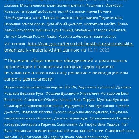
джамаат, Мусульманская религиозная группа п. Кушкуль г. Оренбург,
Крымско-татарский добровольческий батальон имени Номана
Челебиджихана, Азов, Партия исламского возрождения Таджикистана,
Народная самооборона, Дуббайский джамаат, московская ячейка, Батал-
Хаджи Белхороев, Маньяки Культ Убийц, Молодёжь Которая Улыбается,
Легион Свобода России, Айдар, Русский добровольческий корпус
Источник:
http://nac.gov.ru/terroristicheskie-i-ekstremistskie-
organizacii-i-materialy.html
данные на
16.11.2023
* Перечень общественных объединений и религиозных
организаций в отношении которых судом принято
вступившее в законную силу решение о ликвидации или
запрете деятельности:
Национал-большевистская партия, ВЕК РА, Рада земли Кубанской Духовно
Родовой Державы Русь, Община Духовного Управления Асгардской Веси
Беловодья, Славянская Община Капища Веды Перуна, Мужская Духовная
Семинария Староверов-Инглингов, Нурджулар, К Богодержавию, Таблиги
Джамаат, Свидетели Иеговы, Русское национальное единство, Национал-
социалистическое общество, Джамаат мувахидов, Объединенный Вилайат
Кабарды, Балкарии и Карачая, Союз славян, Ат-Такфир Валь-Хиджра, Пит
Буль, Национал-социалистическая рабочая партия России, Славянский союз,
Формат-18, Благородный Орден Дьявола, Армия воли народа,