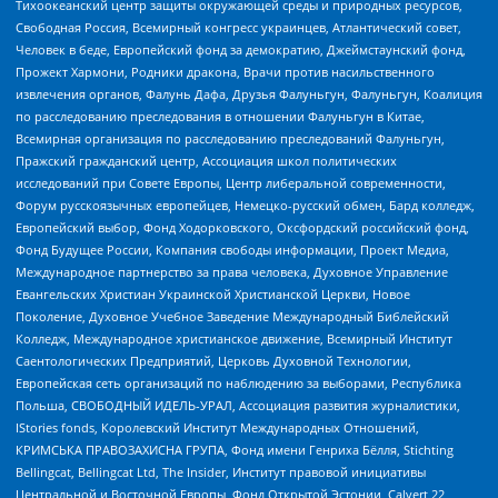
Тихоокеанский центр защиты окружающей среды и природных ресурсов,
Свободная Россия, Всемирный конгресс украинцев, Атлантический совет,
Человек в беде, Европейский фонд за демократию, Джеймстаунский фонд,
Прожект Хармони, Родники дракона, Врачи против насильственного
извлечения органов, Фалунь Дафа, Друзья Фалуньгун, Фалуньгун, Коалиция
по расследованию преследования в отношении Фалуньгун в Китае,
Всемирная организация по расследованию преследований Фалуньгун,
Пражский гражданский центр, Ассоциация школ политических
исследований при Совете Европы, Центр либеральной современности,
Форум русскоязычных европейцев, Немецко-русский обмен, Бард колледж,
Европейский выбор, Фонд Ходорковского, Оксфордский российский фонд,
Фонд Будущее России, Компания свободы информации, Проект Медиа,
Международное партнерство за права человека, Духовное Управление
Евангельских Христиан Украинской Христианской Церкви, Новое
Поколение, Духовное Учебное Заведение Международный Библейский
Колледж, Международное христианское движение, Всемирный Институт
Саентологических Предприятий, Церковь Духовной Технологии,
Европейская сеть организаций по наблюдению за выборами, Республика
Польша, СВОБОДНЫЙ ИДЕЛЬ-УРАЛ, Ассоциация развития журналистики,
IStories fonds, Королевский Институт Международных Отношений,
КРИМСЬКА ПРАВОЗАХИСНА ГРУПА, Фонд имени Генриха Бёлля, Stichting
Bellingcat, Bellingcat Ltd, The Insider, Институт правовой инициативы
Центральной и Восточной Европы, Фонд Открытой Эстонии, Calvert 22