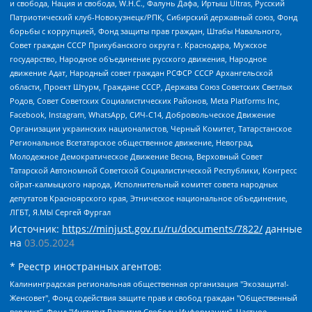
и свобода, Нация и свобода, W.H.С., Фалунь Дафа, Иртыш Ultras, Русский
Патриотический клуб-Новокузнецк/РПК, Сибирский державный союз, Фонд
борьбы с коррупцией, Фонд защиты прав граждан, Штабы Навального,
Совет граждан СССР Прикубанского округа г. Краснодара, Мужское
государство, Народное объединение русского движения, Народное
движение Адат, Народный совет граждан РСФСР СССР Архангельской
области, Проект Штурм, Граждане СССР, Держава Союз Советских Светлых
Родов, Совет Советских Социалистических Районов, Meta Platforms Inc,
Facebook, Instagram, WhatsApp, СИЧ-С14, Добровольческое Движение
Организации украинских националистов, Черный Комитет, Татарстанское
Региональное Всетатарское общественное движение, Невоград,
Молодежное Демократическое Движение Весна, Верховный Совет
Татарской Автономной Советской Социалистической Республики, Конгресс
ойрат-калмыцкого народа, Исполнительный комитет совета народных
депутатов Красноярского края, Этническое национальное объединение,
ЛГБТ, Я.МЫ Сергей Фургал
Источник:
https://minjust.gov.ru/ru/documents/7822/
данные
на
03.05.2024
* Реестр иностранных агентов:
Калининградская региональная общественная организация "Экозащита!-Женсовет", Фонд содействия защите прав и свобод граждан "Общественный вердикт", Фонд "Институт Развития Свободы Информации", Частное учреждение "Информационное агентство МЕМО. РУ", Региональная общественная организация "Общественная комиссия по сохранению наследия академика Сахарова", Фонд поддержки свободы прессы, Санкт-Петербургская общественная правозащитная организация "Гражданский контроль", Межрегиональная общественная организация "Информационно-просветительский центр "Мемориал", Региональный Фонд "Центр Защиты Прав Средств Массовой Информации", с 05.12.2023 Фонд "Центр Защиты Прав Средств массовой информации", Региональная общественная благотворительная организация помощи беженцам и мигрантам "Гражданское содействие", Негосударственное образовательное учреждение дополнительного профессионального образования (повышение квалификации) специалистов "АКАДЕМИЯ ПО ПРАВАМ ЧЕЛОВЕКА", Свердловская региональная общественная организация "Сутяжник", Автономная некоммерческая организация "Центр независимых социологических исследований", Союз общественных объединений "Российский исследовательский центр по правам человека", Региональное общественное учреждение научно-информационный центр "МЕМОРИАЛ", Некоммерческая организация "Фонд защиты гласности", Автономная некоммерческая организация "Институт прав человека", Городская общественная организация "Екатеринбургское общество "МЕМОРИАЛ", Городская общественная организация "Рязанское историко-просветительское и правозащитное общество "Мемориал" (Рязанский Мемориал), Челябинский региональный орган общественной самодеятельности – женское общественное объединение "Женщины Евразии", Челябинский региональный орган общественной самодеятельности "Уральская правозащитная группа", Фонд содействия защите здоровья и социальной справедливости имени Андрея Рылькова, Автономная Некоммерческая Организация "Аналитический Центр Юрия Левады", Автономная некоммерческая организация социальной поддержки населения "Проект Апрель", Региональная общественная организация помощи женщинам и детям, находящимся в кризисной ситуации "Информационно-методический центр "Анна", Фонд содействия развитию массовых коммуникаций и правовому просвещению "Так-так-Так", Фонд содействия устойчивому развитию "Серебряная тайга", Свердловский региональный общественный фонд социальных проектов "Новое время", "Idel.Реалии", Кавказ.Реалии, Крым.Реалии, Телеканал Настоящее Время, Татаро-башкирская служба Радио Свобода (Azatliq Radiosi), Радио Свободная Европа/Радио Свобода (PCE/PC), "Сибирь.Реалии", "Фактограф", Благотворительный фонд помощи осужденным и их семьям, Автономная некоммерческая организация "Институт глобализации и социальных движений", Фонд "В защиту прав заключенных", Частное учреждение "Центр поддержки и содействия развитию средств массовой информации", Пензенский региональный общественный благотворительный фонд "Гражданский союз", "Север.Реалии", Некоммерческая организация Фонд "Правовая инициатива", Общество с ограниченной ответственностью "Радио Свободная Европа/Радио Свобода", Чешское информационное агентство "MEDIUM-ORIENT", Красноярская региональная общественная организация "Мы против СПИДа", Камалягин Денис Николаевич, Маркелов Сергей Евгеньевич, Пономарев Лев Александрович, Савицкая Людмила Алексеевна, Автономная некоммерческая организация "Центр по работе с проблемой насилия "НАСИЛИЮ.НЕТ", Межрегиональный профессиональный союз работников здравоохранения "Альянс врачей", Юридическое лицо, зарегистрированное в Латвийской Республике, SIA "Medusa Project" (регистрационный номер 40103797863, дата регистрации 10.06.2014), Некоммерческая организация "Фонд по борьбе с коррупцией", Автономная некоммерческая организация "Институт права и публичной политики", Баданин Роман Сергеевич, Гликин Максим Александрович, Железнова Мария Михайловна, Лукьянова Юлия Сергеевна, Маетная Елизавета Витальевна, Маняхин Петр Борисович, Чуракова Ольга Владимировна, Ярош Юлия Петровна, Юридическое лицо "The Insider SIA", зарегистрированное в Риге, Латвийская Республика (дата регистрации 26.06.2015), являющееся администратором доменного имени интернет-издания "The Insider SIA", https://theins.ru, Постернак Алексей Евгеньевич, Рубин Михаил Аркадьевич, Анин Роман Александрович, Юридическое лицо Istories fonds, зарегистрированное в Латвийской Республике (регистрационный номер 50008295751, дата регистрации 24.02.2020), Великовский Дмитрий Александрович, Долинина Ирина Николаевна, Мароховская Алеся Алексеевна, Шлейнов Роман Юрьевич, Шмагун Олеся Валентиновна, Общество с ограниченной ответственностью "Альтаир 2021", Общество с ограниченной ответственностью "Вега 2021", Общество с ограниченной ответственностью "Главный редактор 2021", Общество с ограниченной ответственностью "Ромашки монолит", Важенков Артем Валерьевич, Ивановская областная общественная организация "Центр гендерных исследований", Гурман Юрий Альбертович, Медиапроект "ОВД-Инфо", Егоров Владимир Владимирович, Жилинский Владимир Александрович, Общество с ограниченной ответственностью "ЗП", Иванова София Юрьевна, Карезина Инна Павловна, Кильтау Екатерина Викторовна, Петров Алексей Викторович, Пискунов Сергей Евгеньевич, Смирнов Сергей Сергеевич, Тихонов Михаил Сергеевич, Общество с ограниченной ответственностью "ЖУРНАЛИСТ-ИНОСТРАННЫЙ АГЕНТ", Арапова Галина Юрьевна, Вольтская Татьяна Анатольевна, Американская компания "Mason G.E.S. Anonymous Foundation" (США), являющаяся владельцем интернет-издания https://mnews.world/, Компания "Stichting Bellingcat", зарегистрированная в Нидерландах (дата регистрации 11.07.2018), Захаров Андрей Вячеславович, Клепиковская Екатерина Дмитриевна, Общество с ограниченной ответственностью "МЕМО", Перл Роман Александрович, Симонов Евгений Алексеевич, Соловьева Елена Анатольевна, Сотников Даниил Владимирович, Сурначева Елизавета Дмитриевна, Автономная некоммерческая организация по защите прав человека и информированию населения "Якутия – Наше Мнение", Общество с ограниченной ответственностью "Москоу диджитал медиа", с 26.01.2023 Общество с ограниченной ответственностью "Чайка Белые сады", Ветошкина Валерия Валерьевна, Заговора Максим Александрович, Межрегиональное общественное движение "Российская ЛГБТ - сеть", Оленичев Максим Владимирович, Павлов Иван Юрьевич, Скворцова Елена Сергеевна, Общество с ограниченной ответственностью "Как бы инагент", Кочетков Игорь Викторович, Общество с ограниченной ответственностью "Честные выборы", Еланчик Олег Александрович, Общество с ограниченной ответственностью "Нобелевский призыв", Гималова Регина Эмилевна, Григорьев Андрей Валерьевич, Григорьева Алина Александровна, Ассоциация по содействию защите прав призывников, альтернативнослужащих и военнослужащих "Правозащитная группа "Гражданин.Армия.Право", Хисамова Регина Фаритовна, Автономная некоммерческая организация по реализации социально-правовых программ "Лилит", Дальневосточное общественное движение "Маяк", Санкт-Петербургская ЛГБТ-инициативная группа "Выход", Инициативная группа ЛГБТ+ "Реверс", Алексеев Андрей Викторович, Бекбулатова Таисия Львовна, Беляев Иван Михайлович, Владыкина Елена Сергеевна, Гельман Марат Александрович, Никульшина Вероника Юрьевна, Толоконникова Надежда Андреевна, Шендерович Виктор Анатольевич, Общество с ограниченной ответственностью "Данное сообщение", Общество с ограниченной ответственностью Издательский дом "Новая глава", Айнбиндер Александра Александровна, Московский комьюнити-центр для ЛГБТ+инициатив, Благотворительный фонд развития филантропии, Deutsche Welle (Германия, Kurt-Schumacher-Strasse 3, 53113 Bonn), Борзунова Мария Михайловна, Воробьев Виктор Викторович, Голубева Анна Львовна, Константинова Алла Михайловна, Малкова Ирина Владимировна, Мурадов Мурад Абдулгалимович, Осетинская Елизавета Николаевна, Понасенков Евгений Николаевич, Ганапольский Матвей Юрьевич, Киселев Евгений Алексеевич, Борухович Ирина Григорьевна, Дремин Иван Тимофеевич, Дубровский Дмитрий Викторович, Красноярская региональная общественная организация поддержки и развития альтернативных образовательных технологий и межкультурных коммуникаций "ИНТЕРРА", Маяковская Екатерина Алексеевна, Фейгин Марк Захарович, Филимонов Андрей Викторович, Дзугкоева Регина Николаевна, Доброхотов Роман Александрович, Дудь Юрий Александрович, Елкин Сергей Владимирович, Кругликов Кирилл Игоревич, Сабунаева Мария Леонидовна, Семенов Алексей Владимирович, Шаинян Карен Багратович, Шульман Екатерина Михайловна, Асафьев Артур Валерьевич, Вахштайн Виктор Семенович, Венедиктов Алексей Алексеевич, Лушникова Екатерина Евгеньевна, Волков Леонид Михайлович, Невзоров Александр Глебович, Пархоменко Сергей Борисович, Сироткин Ярослав Николаевич, Кара-Мурза Владимир Владимирович, Баранова Наталья Владимировна, Гозман Леонид Яковлевич, Кагарлицкий Борис Юльевич, Климарев Михаил Валерьевич, Милов Владимир Станиславович, Автономная некоммерческая организация Краснодарский центр современного искусства "Типография", Моргенштерн Алишер Тагирович, Соболь Любовь Эдуардовна, Общество с ограниченной ответственностью "ЛИЗА НОРМ", Каспаров Гарри Кимович, Ходорковский Михаил Борисович, Общество с ограниченной ответственностью "Апрельские тезисы", Данилович Ирина Брониславовна, Кашин Олег Владимирович, Петров Николай Владимирович, Пивоваров Алексей Владимирович, Соколов Михаил Владимирович, Цветкова Юлия Владимировна, Чичваркин Евгений Александрович, Комитет против пыток/Команда против пыток, Общество с ограниченной ответственностью "Первый научный", Общество с ограниченной ответственностью "Вертолет и ко", Белоцерковская Вероника Борисовна, Кац Максим Евгеньевич, Лазарева Татьяна Юрьевна, Шаведдинов Руслан Табризович, Яшин Илья Валерьевич, Общество с ограниченной ответственностью "Иноагент ААВ", Алешковский Дмитрий Петрович, Альбац Евгения Марковна, Быков Дмитрий Львович, Галямина Юлия Евгеньевна, Лойко Сергей Леонидович, Мартынов Кирилл Константинович, Медведев Сергей Александрович, Крашенинников Федор Геннадиевич, Гордеева Катерина Вл