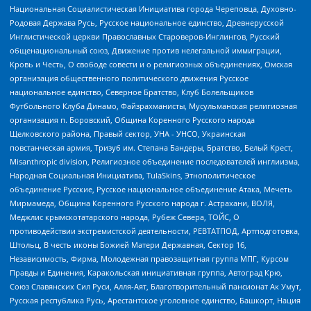
Национальная Социалистическая Инициатива города Череповца, Духовно-
Родовая Держава Русь, Русское национальное единство, Древнерусской
Инглистической церкви Православных Староверов-Инглингов, Русский
общенациональный союз, Движение против нелегальной иммиграции,
Кровь и Честь, О свободе совести и о религиозных объединениях, Омская
организация общественного политического движения Русское
национальное единство, Северное Братство, Клуб Болельщиков
Футбольного Клуба Динамо, Файзрахманисты, Мусульманская религиозная
организация п. Боровский, Община Коренного Русского народа
Щелковского района, Правый сектор, УНА - УНСО, Украинская
повстанческая армия, Тризуб им. Степана Бандеры, Братство, Белый Крест,
Misanthropic division, Религиозное объединение последователей инглиизма,
Народная Социальная Инициатива, TulaSkins, Этнополитическое
объединение Русские, Русское национальное объединение Атака, Мечеть
Мирмамеда, Община Коренного Русского народа г. Астрахани, ВОЛЯ,
Меджлис крымскотатарского народа, Рубеж Севера, ТОЙС, О
противодействии экстремистской деятельности, РЕВТАТПОД, Артподготовка,
Штольц, В честь иконы Божией Матери Державная, Сектор 16,
Независимость, Фирма, Молодежная правозащитная группа МПГ, Курсом
Правды и Единения, Каракольская инициативная группа, Автоград Крю,
Союз Славянских Сил Руси, Алля-Аят, Благотворительный пансионат Ак Умут,
Русская республика Русь, Арестантское уголовное единство, Башкорт, Нация