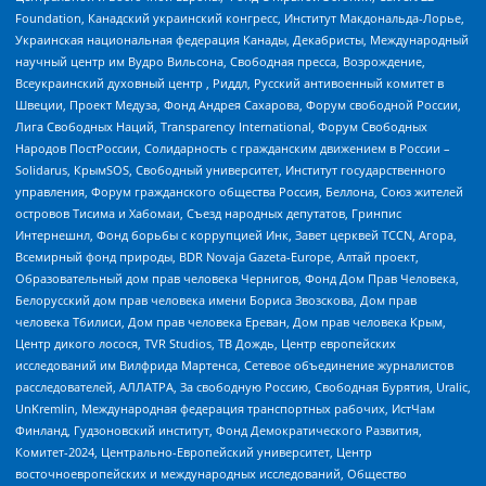
Foundation, Канадский украинский конгресс, Институт Макдональда-Лорье,
Украинская национальная федерация Канады, Декабристы, Международный
научный центр им Вудро Вильсона, Свободная пресса, Возрождение,
Всеукраинский духовный центр , Риддл, Русский антивоенный комитет в
Швеции, Проект Медуза, Фонд Андрея Сахарова, Форум свободной России,
Лига Свободных Наций, Transparеncy International, Форум Свободных
Народов ПостРоссии, Солидарность с гражданским движением в России –
Solidarus, КрымSOS, Свободный университет, Институт государственного
управления, Форум гражданского общества Россия, Беллона, Союз жителей
островов Тисима и Хабомаи, Съезд народных депутатов, Гринпис
Интернешнл, Фонд борьбы с коррупцией Инк, Завет церквей TCCN, Агора,
Всемирный фонд природы, BDR Novaja Gazeta-Europe, Алтай проект,
Образовательный дом прав человека Чернигов, Фонд Дом Прав Человека,
Белорусский дом прав человека имени Бориса Звозскова, Дом прав
человека Тбилиси, Дом прав человека Ереван, Дом прав человека Крым,
Центр дикого лосося, TVR Studios, ТВ Дождь, Центр европейских
исследований им Вилфрида Мартенса, Сетевое объединение журналистов
расследователей, АЛЛАТРА, За свободную Россию, Свободная Бурятия, Uralic,
UnKremlin, Международная федерация транспортных рабочих, ИстЧам
Финланд, Гудзоновский институт, Фонд Демократического Развития,
Комитет-2024, Центрально-Европейский университет, Центр
восточноевропейских и международных исследований, Общество