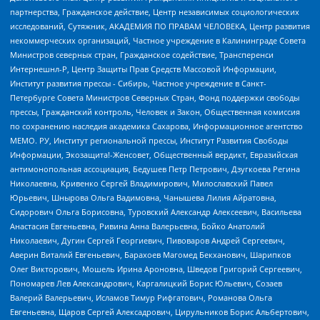
партнерства, Гражданское действие, Центр независимых социологических
исследований, Сутяжник, АКАДЕМИЯ ПО ПРАВАМ ЧЕЛОВЕКА, Центр развития
некоммерческих организаций, Частное учреждение в Калининграде Совета
Министров северных стран, Гражданское содействие, Трансперенси
Интернешнл-Р, Центр Защиты Прав Средств Массовой Информации,
Институт развития прессы - Сибирь, Частное учреждение в Санкт-
Петербурге Совета Министров Северных Стран, Фонд поддержки свободы
прессы, Гражданский контроль, Человек и Закон, Общественная комиссия
по сохранению наследия академика Сахарова, Информационное агентство
МЕМО. РУ, Институт региональной прессы, Институт Развития Свободы
Информации, Экозащита!-Женсовет, Общественный вердикт, Евразийская
антимонопольная ассоциация, Бедушев Петр Петрович, Дзугкоева Регина
Николаевна, Кривенко Сергей Владимирович, Милославский Павел
Юрьевич, Шнырова Ольга Вадимовна, Чанышева Лилия Айратовна,
Сидорович Ольга Борисовна, Туровский Александр Алексеевич, Васильева
Анастасия Евгеньевна, Ривина Анна Валерьевна, Бойко Анатолий
Николаевич, Дугин Сергей Георгиевич, Пивоваров Андрей Сергеевич,
Аверин Виталий Евгеньевич, Барахоев Магомед Бекханович, Шарипков
Олег Викторович, Мошель Ирина Ароновна, Шведов Григорий Сергеевич,
Пономарев Лев Александрович, Каргалицкий Борис Юльевич, Созаев
Валерий Валерьевич, Исламов Тимур Рифгатович, Романова Ольга
Евгеньевна, Щаров Сергей Алексадрович, Цирульников Борис Альбертович,