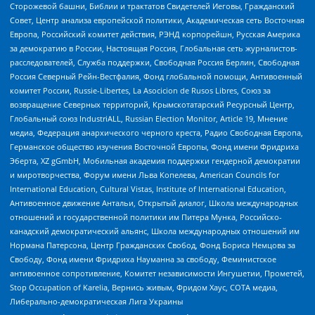
Сторожевой башни, Библии и трактатов Свидетелей Иеговы, Гражданский
Совет, Центр анализа европейской политики, Академическая сеть Восточная
Европа, Российский комитет действия, РЭНД корпорейшн, Русская Америка
за демократию в России, Настоящая Россия, Глобальная сеть журналистов-
расследователей, Служба поддержки, Свободная Россия Берлин, Свободная
Россия Северный Рейн-Вестфалия, Фонд глобальной помощи, Антивоенный
комитет России, Russie-Libertes, La Asocicion de Rusos Libres, Союз за
возвращение Северных территорий, Крымскотатарский Ресурсный Центр,
Глобальный союз IndustriALL, Russian Election Monitor, Article 19, Мнение
медиа, Федерация анархического черного креста, Радио Свободная Европа,
Германское общество изучения Восточной Европы, Фонд имени Фридриха
Эберта, XZ gGmbH, Мобильная академия поддержки гендерной демократии
и миротворчества, Форум имени Льва Копелева, American Councils for
International Education, Cultural Vistas, Institute of International Education,
Антивоенное движение Антальи, Открытый диалог, Школа международных
отношений и государственной политики им Питера Мунка, Российско-
канадский демократический альянс, Школа международных отношений им
Нормана Патерсона, Центр Гражданских Свобод, Фонд Бориса Немцова за
Свободу, Фонд имени Фридриха Науманна за свободу, Феминистское
антивоенное сопротивление, Комитет независимости Ингушетии, Прометей,
Stop Occupation of Karelia, Вернись живым, Фридом Хаус, СОТА медиа,
Либерально-демократическая Лига Украины