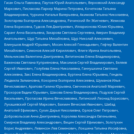
Гасан Ольга Павловна, Паутов Юрий Анатольевич, Верховский Александр
Маркович, Пислакова-Паркер Марина Петровна, Кочеткова Татьяна
Владимировна, Чуркина Наталья Валерьевна, Акимова Татьяна Николаевна,
Золотарева Екатерина Александровна, Рачинский Ян Збигневич, Жемкова
Елена Борисовна, Гудков Лев Дмитриевич, Илларионова Юлия Юрьевна,
Саранг Анна Васильевна, Захарова Светлана Сергеевна, Аверин Владимир
Анатольевич, Щур Татьяна Михайловна, Щур Николай Алексеевич,
Блинушов Андрей Юрьевич, Мосин Алексей Геннадьевич, Гефтер Валентин
Михайлович, Симонов Алексей Кириллович, Флиге Ирина Анатольевна,
Мельникова Валентина Дмитриевна, Вититинова Елена Владимировна,
Баженова Светлана Куприяновна, Максимов Сергей Владимирович, Беляев
Сергей Иванович, Голубева Елена Николаевна, Ганнушкина Светлана
Алексеевна, Закс Елена Владимировна, Буртина Елена Юрьевна, Гендель
Людмила Залмановна, Кокорина Екатерина Алексеевна, Шуманов Илья
Вячеславович, Арапова Галина Юрьевна, Свечников Анатолий Мариевич,
Прохоров Вадим Юрьевич, Шахова Елена Владимировна, Подузов Сергей
Васильевич, Протасова Ирина Вячеславовна, Литинский Леонид Борисович,
Лукашевский Сергей Маркович, Бахмин Вячеслав Иванович, Шабад
Анатолий Ефимович, Сухих Дарья Николаевна, Орлов Олег Петрович,
Добровольская Анна Дмитриевна, Королева Александра Евгеньевна,
Смирнов Владимир Александрович, Вицин Сергей Ефимович, Золотухин
Борис Андреевич, Левинсон Лев Семенович, Локшина Татьяна Иосифовна,