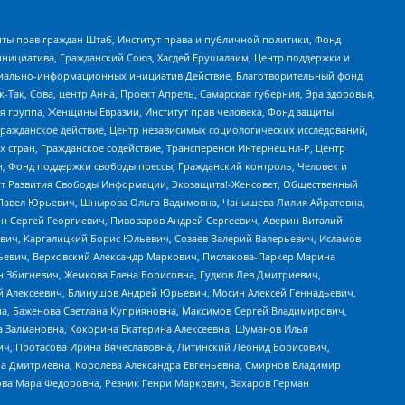
ты прав граждан Штаб, Институт права и публичной политики, Фонд
инициатива, Гражданский Союз, Хасдей Ерушалаим, Центр поддержки и
социально-информационных инициатив Действие, Благотворительный фонд
Так, Сова, центр Анна, Проект Апрель, Самарская губерния, Эра здоровья,
я группа, Женщины Евразии, Институт прав человека, Фонд защиты
Гражданское действие, Центр независимых социологических исследований,
стран, Гражданское содействие, Трансперенси Интернешнл-Р, Центр
н, Фонд поддержки свободы прессы, Гражданский контроль, Человек и
тут Развития Свободы Информации, Экозащита!-Женсовет, Общественный
й Павел Юрьевич, Шнырова Ольга Вадимовна, Чанышева Лилия Айратовна,
ин Сергей Георгиевич, Пивоваров Андрей Сергеевич, Аверин Виталий
вич, Каргалицкий Борис Юльевич, Созаев Валерий Валерьевич, Исламов
льевич, Верховский Александр Маркович, Пислакова-Паркер Марина
н Збигневич, Жемкова Елена Борисовна, Гудков Лев Дмитриевич,
й Алексеевич, Блинушов Андрей Юрьевич, Мосин Алексей Геннадьевич,
а, Баженова Светлана Куприяновна, Максимов Сергей Владимирович,
а Залмановна, Кокорина Екатерина Алексеевна, Шуманов Илья
ч, Протасова Ирина Вячеславовна, Литинский Леонид Борисович,
а Дмитриевна, Королева Александра Евгеньевна, Смирнов Владимир
ова Мара Федоровна, Резник Генри Маркович, Захаров Герман