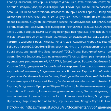
Свободная Россия, Всемирный конгресс украинцев, Атлантический совет, Ч
органов, Фалунь Дафа, Друзья Фалуньгун, Фалуньгун, Коалиция по рассле
Ассоциация школ политических исследований при Совете Европы, Центр ли
Оксфордский российский фонд, Фонд Будущее России, Компания свободы ин
Новое Поколение, Духовное Учебное Заведение Международный Библейский
организаций по наблюдению за выборами, Республика Польша, СВОБОДНЫЙ
Фонд имени Генриха Бёлля, Stichting Bellingcat, Bellingcat Ltd, The Inside
Макдональда-Лорье, Украинская национальная федерация Канады, Декабрис
комитет в Швеции, Проект Медуза, Фонд Андрея Сахарова, Форум свободной 
Solidarus, КрымSOS, Свободный университет, Институт государственного у
борьбы с коррупцией Инк, Завет церквей TCCN, Агора, Всемирный фонд при
имени Бориса Звозскова, Дом прав человека Тбилиси, Дом прав человека Ер
журналистов расследователей, АЛЛАТРА, За свободную Россию, Свободная Б
Комитет-2024, Центрально-Европейский университет, Центр восточноевроп
европейской политики, Академическая сеть Восточная Европа, Российский к
поддержки, Свободная Россия Берлин, Свободная Россия Северный Рейн-Вест
Крымскотатарский Ресурсный Центр, Глобальный союз IndustriALL, Russian E
Европы, Фонд имени Фридриха Эберта, XZ gGmbH, Мобильная академия поддержк
International Education, Антивоенное движение Антальи, Открытый диало
отношений им Нормана Патерсона, Центр Гражданских Свобод, Фонд Бориса
Прометей, Stop Occupation of Karelia, Вернись живым, Фридом Хаус, СОТА 
Источник:
https://minjust.gov.ru/ru/documents/7756/
данные