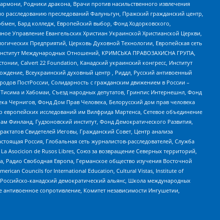
 Хармони, Родники дракона, Врачи против насильственного извлечения
по расследованию преследований Фалуньгун, Пражский гражданский центр,
бмен, Бард колледж, Европейский выбор, Фонд Ходорковского,
ное Управление Евангельских Христиан Украинской Христианской Церкви,
огических Предприятий, Церковь Духовной Технологии, Европейская сеть
ий Институт Международных Отношений, КРИМСЬКА ПРАВОЗАХИСНА ГРУПА,
стонии, Calvert 22 Foundation, Канадский украинский конгресс, Институт
ждение, Всеукраинский духовный центр , Риддл, Русский антивоенный
ародов ПостРоссии, Солидарность с гражданским движением в России –
в Тисима и Хабомаи, Съезд народных депутатов, Гринпис Интернешнл, Фонд
ека Чернигов, Фонд Дом Прав Человека, Белорусский дом прав человека
нтр европейских исследований им Вилфрида Мартенса, Сетевое объединение
Чам Финланд, Гудзоновский институт, Фонд Демократического Развития,
актатов Свидетелей Иеговы, Гражданский Совет, Центр анализа
астоящая Россия, Глобальная сеть журналистов-расследователей, Служба
a Asocicion de Rusos Libres, Союз за возвращение Северных территорий,
еста, Радио Свободная Европа, Германское общество изучения Восточной
ouncils for International Education, Cultural Vistas, Institute of
, Российско-канадский демократический альянс, Школа международных
е антивоенное сопротивление, Комитет независимости Ингушетии,