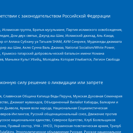
етствии с законодательством Российской Федерации
 Исламская группа, Братья-мусульмане, Партия исламского освобождения,
едия, Дом двух святых, Джунд аш-Шам, Исламский джихад, Аль-Каида,
жр от Аллаха Субхану уа Тагьаля SHAM, АУМ Синрике, Муджахеды джамаата
рир аш-Шам, Ахлю Сунна Валь Джамаа, National Socialism/White Power,
рг, Крымско-татарский добровольческий батальон имени Номана
оев, Маньяки Культ Убийц, Молодёжь Которая Улыбается, Легион Свобода
аконную силу решение о ликвидации или запрете
ья, Славянская Община Капища Веды Перуна, Мужская Духовная Семинария
щество, Джамаат мувахидов, Объединенный Вилайат Кабарды, Балкарии и
ден Дьявола, Армия воли народа, Национальная Социалистическая
роверов-Инглингов, Русский общенациональный союз, Движение против
усское национальное единство, Северное Братство, Клуб Болельщиков
а, Правый сектор, УНА - УНСО, Украинская повстанческая армия, Тризуб
 TulaSkins, Этнополитическое объединение Русские, Русское национальное