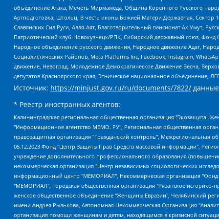
объединение Атака, Мечеть Мирмамеда, Община Коренного Русского народа
Артподготовка, Штольц, В честь иконы Божией Матери Державная, Сектор 1
Славянских Сил Руси, Алля-Аят, Благотворительный пансионат Ак Умут, Русск
Патриотический клуб-Новокузнецк/РПК, Сибирский державный союз, Фонд б
Народное объединение русского движения, Народное движение Адат, Народ
Социалистических Районов, Meta Platforms Inc, Facebook, Instagram, Wha
движение, Невоград, Молодежное Демократическое Движение Весна, Верхов
депутатов Красноярского края, Этническое национальное объединение, ЛГ
Источник:
https://minjust.gov.ru/ru/documents/7822/
данные
* Реестр иностранных агентов:
Калининградская региональная общественная организация "Экозащита!-Женсовет", Фонд содействия защите прав и свобод граждан "Общественный вердикт", Фонд "Институт Развития Свободы Информации", Частное учреждение "Информационное агентство МЕМО. РУ", Региональная общественная организация "Общественная комиссия по сохранению наследия академика Сахарова", Фонд поддержки свободы прессы, Санкт-Петербургская общественная правозащитная организация "Гражданский контроль", Межрегиональная общественная организация "Информационно-просветительский центр "Мемориал", Региональный Фонд "Центр Защиты Прав Средств Массовой Информации", с 05.12.2023 Фонд "Центр Защиты Прав Средств массовой информации", Региональная общественная благотворительная организация помощи беженцам и мигрантам "Гражданское содействие", Негосударственное образовательное учреждение дополнительного профессионального образования (повышение квалификации) специалистов "АКАДЕМИЯ ПО ПРАВАМ ЧЕЛОВЕКА", Свердловская региональная общественная организация "Сутяжник", Автономная некоммерческая организация "Центр независимых социологических исследований", Союз общественных объединений "Российский исследовательский центр по правам человека", Региональное общественное учреждение научно-информационный центр "МЕМОРИАЛ", Некоммерческая организация "Фонд защиты гласности", Автономная некоммерческая организация "Институт прав человека", Городская общественная организация "Екатеринбургское общество "МЕМОРИАЛ", Городская общественная организация "Рязанское историко-просветительское и правозащитное общество "Мемориал" (Рязанский Мемориал), Челябинский региональный орган общественной самодеятельности – женское общественное объединение "Женщины Евразии", Челябинский региональный орган общественной самодеятельности "Уральская правозащитная группа", Фонд содействия защите здоровья и социальной справедливости имени Андрея Рылькова, Автономная Некоммерческая Организация "Аналитический Центр Юрия Левады", Автономная некоммерческая организация социальной поддержки населения "Проект Апрель", Региональная общественная организация помощи женщинам и детям, находящимся в кризисной ситуации "Информационно-методический центр "Анна", Фонд содействия развитию массовых коммуникаций и правовому просвещению "Так-так-Так", Фонд содействия устойчивому развитию "Серебряная тайга", Свердловский региональный общественный фонд социальных проектов "Новое время", "Idel.Реалии", Кавказ.Реалии, Крым.Реалии, Телеканал Настоящее Время, Татаро-башкирская служба Радио Свобода (Azatliq Radiosi), Радио Свободная Европа/Радио Свобода (PCE/PC), "Сибирь.Реалии", "Фактограф", Благотворительный фонд помощи осужденным и их семьям, Автономная некоммерческая организация "Институт глобализации и социальных движений", Фонд "В защиту прав заключенных", Частное учреждение "Центр поддержки и содействия развитию средств массовой информации", Пензенский региональный общественный благотворительный фонд "Гражданский союз", "Север.Реалии", Некоммерческая организация Фонд "Правовая инициатива", Общество с ограниченной ответственностью "Радио Свободная Европа/Радио Свобода", Чешское информационное агентство "MEDIUM-ORIENT", Красноярская региональная общественная организация "Мы против СПИДа", Камалягин Денис Николаевич, Маркелов Сергей Евгеньевич, Пономарев Лев Александрович, Савицкая Людмила Алексеевна, Автоно