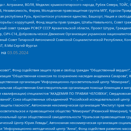
 г. Астрахани, ВОЛЯ, Меджлис крымскотатарского народа, Рубеж Севера, ТОЙС, 
6, Независимость, Фирма, Молодежная правозащитная группа МПГ, Курсом Правд
ая республика Русь, Арестантское уголовное единство, Башкорт, Нация и свобода,
орьбы с коррупцией, Фонд защиты прав граждан, Штабы Навального, Совет гражд
ный совет граждан РСФСР СССР Архангельской области, Проект Штурм, Граждане 
tsApp, СИЧ-С14, Добровольческое Движение Организации украинских националисто
ный Совет Татарской Автономной Советской Социалистической Республики, Кон
БТ, Я.МЫ Сергей Фургал
 на
03.05.2024
мная некоммерческая организация "Центр по работе с проблемой насилия "НАСИЛИЮ.НЕТ", Межрегиональный профессиональный союз работников здравоохранения "Альянс врачей", Юридическое лицо, зарегистрированное в Латвийской Республике, SIA "Medusa Project" (регистрационный номер 40103797863, дата регистрации 10.06.2014), Некоммерческая организация "Фонд по борьбе с коррупцией", Автономная некоммерческая организация "Институт права и публичной политики", Баданин Роман Сергеевич, Гликин Максим Александрович, Железнова Мария Михайловна, Лукьянова Юлия Сергеевна, Маетная Елизавета Витальевна, Маняхин Петр Борисович, Чуракова Ольга Владимировна, Ярош Юлия Петровна, Юридическое лицо "The Insider SIA", зарегистрированное в Риге, Латвийская Республика (дата регистрации 26.06.2015), являющееся администратором доменного имени интернет-издания "The Insider SIA", https://theins.ru, Постернак Алексей Евгеньевич, Рубин Михаил Аркадьевич, Анин Роман Александрович, Юридическое лицо Istories fonds, зарегистрированное в Латвийской Республике (регистрационный номер 50008295751, дата регистрации 24.02.2020), Великовский Дмитрий Александрович, Долинина Ирина Николаевна, Мароховская Алеся Алексеевна, Шлейнов Роман Юрьевич, Шмагун Олеся Валентиновна, Общество с ограниченной ответственностью "Альтаир 2021", Общество с ограниченной ответственностью "Вега 2021", Общество с ограниченной ответственностью "Главный редактор 2021", Общество с ограниченной ответственностью "Ромашки монолит", Важенков Артем Валерьевич, Ивановская областная общественная организация "Центр гендерных исследований", Гурман Юрий Альбертович, Медиапроект "ОВД-Инфо", Егоров Владимир Владимирович, Жилинский Владимир Александрович, Общество с ограниченной ответственностью "ЗП", Иванова София Юрьевна, Карезина Инна Павловна, Кильтау Екатерина Викторовна, Петров Алексей Викторович, Пискунов Сергей Евгеньевич, Смирнов Сергей Сергеевич, Тихонов Михаил Сергеевич, Общество с ограниченной ответственностью "ЖУРНАЛИСТ-ИНОСТРАННЫЙ АГЕНТ", Арапова Галина Юрьевна, Вольтская Татьяна Анатольевна, Американская компания "Mason G.E.S. Anonymous Foundation" (США), являющаяся владельцем интернет-издания https://mnews.world/, Компания "Stichting Bellingcat", зарегистрированная в Нидерландах (дата регистрации 11.07.2018), Захаров Андрей Вячеславович, Клепиковская Екатерина Дмитриевна, Общество с ограниченной ответственностью "МЕМО", Перл Роман Александрович, Симонов Евгений Алексеевич, Соловьева Елена Анатольевна, Сотников Даниил Владимирович, Сурначева Елизавета Дмитриевна, Автономная некоммерческая организация по защите прав человека и информированию населения "Якутия – Наше Мнение", Общество с ограниченной ответственностью "Москоу диджитал медиа", с 26.01.2023 Общество с ограниченной ответственностью "Чайка Белые сады", Ветошкина Валерия Валерьевна, Заговора Максим Александрович, Межрегиональное общественное движение "Российская ЛГБТ - сеть", Оленичев Максим Владимирович, Павлов Иван Юрьевич, Скворцова Елена Сергеевна, Общество с ограниченной ответственностью "Как бы инагент", Кочетков Игорь Викторович, Общество с ограниченной ответственностью "Честные выборы", Еланчик Олег Александрович, Общество с ограниченной ответственностью "Нобелевский призыв", Гималова Регина Эмилевна, Григорьев Андрей Валерьевич, Григорьева Алина Александровна, Ассоциация по содействию защите прав призывников, альтернативнослужащих и военнослужащих "Правозащитная группа "Гражданин.Армия.Право", Хисамова Регина Фаритовна, Автономная некоммерческая организация по реализации социально-правовых программ "Лилит", Дальн