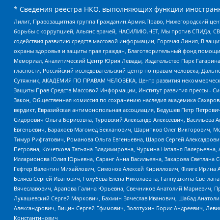
* Сведения реестра НКО, выполняющих функции иностранн
Лилит, Правозащитная группа Гражданин.Армия.Право, Нижегородский цент
борьбы с коррупцией, Альянс врачей, НАСИЛИЮ.НЕТ, Мы против СПИДа, СВЕ
содействия развитию средств массовой информации, Горячая Линия, В защ
охраны здоровья и защиты прав граждан, Благотворительный фонд помощи ос
Мемориал, Аналитический Центр Юрия Левады, Издательство Парк Гагарина
гласности, Российский исследовательский центр по правам человека, Даль
Сутяжник, АКАДЕМИЯ ПО ПРАВАМ ЧЕЛОВЕКА, Центр развития некоммерческих
Защиты Прав Средств Массовой Информации, Институт развития прессы - Си
Закон, Общественная комиссия по сохранению наследия академика Сахаров
вердикт, Евразийская антимонопольная ассоциация, Бедушев Петр Петрови
Сидорович Ольга Борисовна, Туровский Александр Алексеевич, Васильева А
Евгеньевич, Барахоев Магомед Бекханович, Шарипков Олег Викторович, М
Тимур Рифгатович, Романова Ольга Евгеньевна, Щаров Сергей Алексадрови
Петровна, Кочеткова Татьяна Владимировна, Чуркина Наталья Валерьевна, 
Илларионова Юлия Юрьевна, Саранг Анна Васильевна, Захарова Светлана 
Гефтер Валентин Михайлович, Симонов Алексей Кириллович, Флиге Ирина 
Беляев Сергей Иванович, Голубева Елена Николаевна, Ганнушкина Светлана
Вячеславович, Арапова Галина Юрьевна, Свечников Анатолий Мариевич, П
Лукашевский Сергей Маркович, Бахмин Вячеслав Иванович, Шабад Анатоли
Александрович, Вицин Сергей Ефимович, Золотухин Борис Андреевич, Леви
Константинович