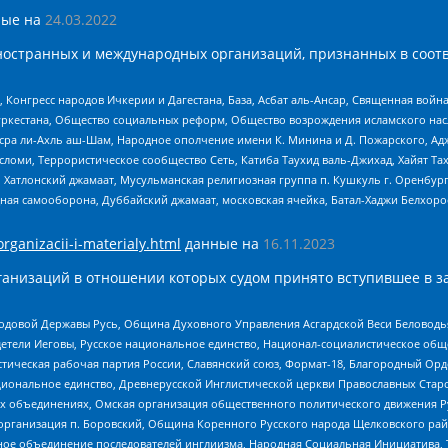
ые на
24.03.2022
ностранных и международных организаций, признанных в соотв
нгресс народов Ичкерии и Дагестана, База, Асбат аль-Ансар, Священная война,
уркестана, Общество социальных реформ, Общество возрождения исламского насл
Нусра ли-Ахль аш-Шам, Народное ополчение имени К. Минина и Д. Пожарского, Ад
сломи, Террористическое сообщество Сеть, Катиба Таухид валь-Джихад, Хайят Тах
, Хатлонский джамаат, Мусульманская религиозная группа п. Кушкуль г. Оренбу
ная самооборона, Дуббайский джамаат, московская ячейка, Батал-Хаджи Белхор
organizacii-i-materialy.html
данные на
16.11.2023
анизаций в отношении которых судом принято вступившее в з
 Родовой Державы Русь, Община Духовного Управления Асгардской Веси Беловод
детели Иеговы, Русское национальное единство, Национал-социалистическое об
истическая рабочая партия России, Славянский союз, Формат-18, Благородный Ор
ациональное единство, Древнерусской Инглистической церкви Православных Ста
ных объединениях, Омская организация общественного политического движения Р
рганизация п. Боровский, Община Коренного Русского народа Щелковского район
гиозное объединение последователей инглиизма, Народная Социальная Инициатива,