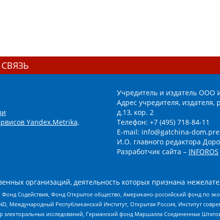
 СВЯЗЬ
Учредитель и издатель ООО 
Адрес учредителя, издателя, р
зи
д.13, кор. 2
рвисов Yandex.Metrika,
Телефон: +7 (495) 718-84-11
E-mail: info@gatchina-dom.pre
И.О. главного редактора Доро
Разработчик сайта –
INFOROS
енных организаций, деятельность которых признана нежелате
 Фонд Содействия, Фонд Открытое общество, Американо-российский фонд по э
 Международный Республиканский Институт, Открытая Россия, Институт совре
р электоральных исследований, Германский фонд Маршалла Соединенных Штатов