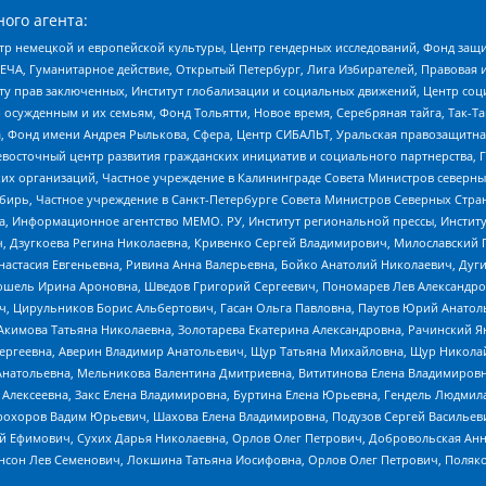
ого агента:
р немецкой и европейской культуры, Центр гендерных исследований, Фонд защи
ЧА, Гуманитарное действие, Открытый Петербург, Лига Избирателей, Правовая 
иту прав заключенных, Институт глобализации и социальных движений, Центр 
ужденным и их семьям, Фонд Тольятти, Новое время, Серебряная тайга, Так-Так-
, Фонд имени Андрея Рылькова, Сфера, Центр СИБАЛЬТ, Уральская правозащитна
невосточный центр развития гражданских инициатив и социального партнерства, 
 организаций, Частное учреждение в Калининграде Совета Министров северных 
бирь, Частное учреждение в Санкт-Петербурге Совета Министров Северных Стра
а, Информационное агентство МЕМО. РУ, Институт региональной прессы, Инсти
ч, Дзугкоева Регина Николаевна, Кривенко Сергей Владимирович, Милославски
настасия Евгеньевна, Ривина Анна Валерьевна, Бойко Анатолий Николаевич, Дуг
ошель Ирина Ароновна, Шведов Григорий Сергеевич, Пономарев Лев Александро
ч, Цирульников Борис Альбертович, Гасан Ольга Павловна, Паутов Юрий Анато
Акимова Татьяна Николаевна, Золотарева Екатерина Александровна, Рачинский Я
Сергеевна, Аверин Владимир Анатольевич, Щур Татьяна Михайловна, Щур Никола
Анатольевна, Мельникова Валентина Дмитриевна, Вититинова Елена Владимировн
 Алексеевна, Закс Елена Владимировна, Буртина Елена Юрьевна, Гендель Людмил
рохоров Вадим Юрьевич, Шахова Елена Владимировна, Подузов Сергей Васильеви
й Ефимович, Сухих Дарья Николаевна, Орлов Олег Петрович, Добровольская Анн
нсон Лев Семенович, Локшина Татьяна Иосифовна, Орлов Олег Петрович, Поляк