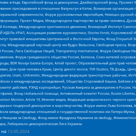
еловек в беде, Европейский фонд за демократию, Джеймстаунский фонд, Прожект
дованию преследования в отношении Фалуньгун в Китае, Всемирная организация 
беральной современности, Форум русскоязычных европейцев, Немецко-русский о
формации, Проект Медиа, Международное партнерство за права человека, Духов
 Колледж, Международное христианское движение, Всемирный Институт Саентол
 ИДЕЛЬ-УРАЛ, Ассоциация развития журналистики, IStories fonds, Королевск
r, Институт правовой инициативы Центральной и Восточной Европы, Фонд Открытой Э
ты, Международный научный центр им Вудро Вильсона, Свободная пресса, Возро
России, Лига Свободных Наций, Transparеncy International, Форум Свободных Н
правления, Форум гражданского общества Россия, Беллона, Союз жителей острово
роды, BDR Novaja Gazeta-Europe, Алтай проект, Образовательный дом прав челов
еван, Дом прав человека Крым, Центр дикого лосося, TVR Studios, ТВ Дождь, Це
урятия, Uralic, UnKremlin, Международная федерация транспортных рабочих, Ист
ейских и международных исследований, Общество Сторожевой башни, Библии и тр
омитет действия, РЭНД корпорейшн, Русская Америка за демократию в России, Н
фалия, Фонд глобальной помощи, Антивоенный комитет России, Russie-Libertes, L
lection Monitor, Article 19, Мнение медиа, Федерация анархического черного кр
и гендерной демократии и миротворчества, Форум имени Льва Копелева, American C
г, Школа международных отношений и государственной политики им Питера Мунка
 Немцова за Свободу, Фонд имени Фридриха Науманна за свободу, Феминистско
медиа, Либерально-демократическая Лига Украины
 на
13.05.2024