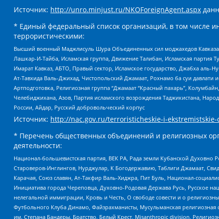
Источник:
http://unro.minjust.ru/NKOForeignAgent.aspx
данн
* Единый федеральный список организаций, в том числе и
террористическими:
Высший военный Маджлисуль Шура Объединенных сил моджахедов Кавказа, Ко
Лашкар-И-Тайба, Исламская группа, Движение Талибан, Исламская партия Т
Имарат Кавказ, АБТО, Правый сектор, Исламское государство, Джабха аль-
Ат-Тавхида Валь-Джихад, Чистопольский Джамаат, Рохнамо ба суи давлати и
Артподготовка, Религиозная группа “Джамаат “Красный пахарь”, Колумбайн
Челебиджихана, Азов, Партия исламского возрождения Таджикистана, Народ
России, Айдар, Русский добровольческий корпус
Источник:
http://nac.gov.ru/terroristicheskie-i-ekstremistskie-
* Перечень общественных объединений и религиозных орг
деятельности:
Национал-большевистская партия, ВЕК РА, Рада земли Кубанской Духовно
Староверов-Инглингов, Нурджулар, К Богодержавию, Таблиги Джамаат, Сви
Карачая, Союз славян, Ат-Такфир Валь-Хиджра, Пит Буль, Национал-социал
Инициатива города Череповца, Духовно-Родовая Держава Русь, Русское н
нелегальной иммиграции, Кровь и Честь, О свободе совести и о религиоз
Футбольного Клуба Динамо, Файзрахманисты, Мусульманская религиозная о
им. Степана Бандеры, Братство, Белый Крест, Misanthropic division, Рели