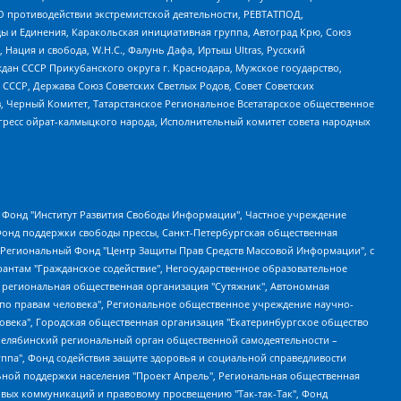
О противодействии экстремистской деятельности, РЕВТАТПОД,
ы и Единения, Каракольская инициативная группа, Автоград Крю, Союз
 Нация и свобода, W.H.С., Фалунь Дафа, Иртыш Ultras, Русский
ан СССР Прикубанского округа г. Краснодара, Мужское государство,
СССР, Держава Союз Советских Светлых Родов, Совет Советских
в, Черный Комитет, Татарстанское Региональное Всетатарское общественное
гресс ойрат-калмыцкого народа, Исполнительный комитет совета народных
евосточное общественное движение "Маяк", Санкт-Петербургская ЛГБТ-инициативная группа "Выход", Инициативная группа ЛГБТ+ "Реверс", Алексеев Андрей Викторович, Бекбулатова Таисия Львовна, Беляев Иван Михайлович, Владыкина Елена Сергеевна, Гельман Марат Александрович, Никульшина Вероника Юрьевна, Толоконникова Надежда Андреевна, Шендерович Виктор Анатольевич, Общество с ограниченной ответственностью "Данное сообщение", Общество с ограниченной ответственностью Издательский дом "Новая глава", Айнбиндер Александра Александровна, Московский комьюнити-центр для ЛГБТ+инициатив, Благотворительный фонд развития филантропии, Deutsche Welle (Германия, Kurt-Schumacher-Strasse 3, 53113 Bonn), Борзунова Мария Михайловна, Воробьев Виктор Викторович, Голубева Анна Львовна, Константинова Алла Михайловна, Малкова Ирина Владимировна, Мурадов Мурад Абдулгалимович, Осетинская Елизавета Николаевна, Понасенков Евгений Николаевич, Ганапольский Матвей Юрьевич, Киселев Евгений Алексеевич, Борухович Ирина Григорьевна, Дремин Иван Тимофеевич, Дубровский Дмитрий Викторович, Красноярская региональная общественная организация поддержки и развития альтернативных образовательных технологий и межкультурных коммуникаций "ИНТЕРРА", Маяковская Екатерина Алексеевна, Фейгин Марк Захарович, Филимонов Андрей Викторович, Дзугкоева Регина Николаевна, Доброхотов Роман Александрович, Дудь Юрий Александрович, Елкин Сергей Владимирович, Кругликов Кирилл Игоревич, Сабунаева Мария Леонидовна, Семенов Алексей Владимирович, Шаинян Карен Багратович, Шульман Екатерина Михайловна, Асафьев Артур Валерьевич, Вахштайн Виктор Семенович, Венедиктов Алексей Алексеевич, Лушникова Екатерина Евгеньевна, Волков Леонид Михайлович, Невзоров Александр Глебович, Пархоменко Сергей Борисович, Сироткин Ярослав Николаевич, Кара-Мурза Владимир Владимирович, Баранова Наталья Владимировна, Гозман Леонид Яковлевич, Кагарлицкий Борис Юльевич, Климарев Михаил Валерьевич, Милов Владимир Станиславович, Автономная некоммерческая организация Краснодарский центр современного искусства "Типография", Моргенштерн Алишер Тагирович, Соболь Любовь Эдуардовна, Общество с ограниченной ответственностью "ЛИЗА НОРМ", Каспаров Гарри Кимович, Ходорковский Михаил Борисович, Общество с ограниченной ответственностью "Апрельские тезисы", Данилович Ирина Брониславовна, Кашин Олег Владимирович, Петров Николай Владимирович, Пивоваров Алексей Владимирович, Соколов Михаил Владимирович, Цветкова Юлия Владимировна, Чичваркин Евгений Александрович, Комитет против пыток/Команда против пыток, Общество с ограниченной ответственностью "Первый научный", Общество с ограниченной ответственностью "Вертолет и ко", Белоцерковская Вероника Борисовна, Кац Максим Евгеньевич, Лазарева Татьяна Юрьевна, Шаведдинов Руслан Табризович, Яшин Илья Валерьевич, Общество с ограниченной ответственностью "Иноагент ААВ", Алешковский Дмитрий Петрович, Альбац Евгения Марковна, Быков Дмитрий Львович, Галямина Юлия Евгеньевна, Лойко Сергей Леонидович, Мартынов Кирилл Константинович, Медведев Сергей Александрович, Крашенинников Федор Геннадиевич, Гордеева Катерина Вл