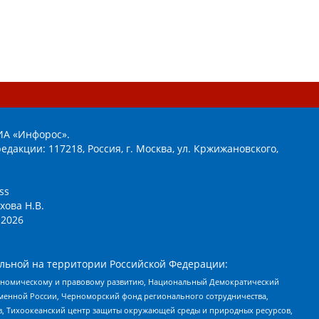
ИА «Инфорос».
едакции: 117218, Россия, г. Москва, ул. Кржижановского,
ss
хова Н.В.
2026
льной на территории Российской Федерации:
кономическому и правовому развитию, Национальный Демократический
менной России, Черноморский фонд регионального сотрудничества,
, Тихоокеанский центр защиты окружающей среды и природных ресурсов,